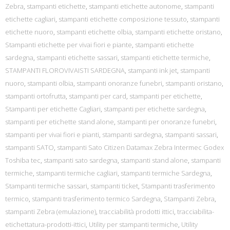
Zebra
,
stampanti etichette
,
stampanti etichette autonome
,
stampanti
etichette cagliari
,
stampanti etichette composizione tessuto
,
stampanti
etichette nuoro
,
stampanti etichette olbia
,
stampanti etichette oristano
,
Stampanti etichette per vivai fiori e piante
,
stampanti etichette
sardegna
,
stampanti etichette sassari
,
stampanti etichette termiche
,
STAMPANTI FLOROVIVAISTI SARDEGNA
,
stampanti ink jet
,
stampanti
nuoro
,
stampanti olbia
,
stampanti onoranze funebri
,
stampanti oristano
,
stampanti ortofrutta
,
stampanti per card
,
stampanti per etichette
,
Stampanti per etichette Cagliari
,
stampanti per etichette sardegna
,
stampanti per etichette stand alone
,
stampanti per onoranze funebri
,
stampanti per vivai fiori e pianti
,
stampanti sardegna
,
stampanti sassari
,
stampanti SATO
,
stampanti Sato Citizen Datamax Zebra Intermec Godex
Toshiba tec
,
stampanti sato sardegna
,
stampanti stand alone
,
stampanti
termiche
,
stampanti termiche cagliari
,
stampanti termiche Sardegna
,
Stampanti termiche sassari
,
stampanti ticket
,
Stampanti trasferimento
termico
,
stampanti trasferimento termico Sardegna
,
Stampanti Zebra
,
stampanti Zebra (emulazione)
,
tracciabilità prodotti ittici
,
tracciabilita-
etichettatura-prodotti-ittici
,
Utility per stampanti termiche
,
Utility