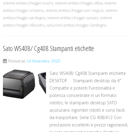
sistemi antitaccheggio nuoro
,
sistemi antitaccheggio olbia
,
sistemi
antitaccheggio oristano
,
sistemi antitaccheggio per negozi
,
sistemi
antitaccheggio sardegna
,
sistemi antitaccheggio sassari
,
sistemi
antitaccheggio villacidro
,
soluzioni antitaccheggio Sardegna
Sato WS408/ Cg408 Stampanti etichette
Posted on
16 Novembre 2020
Sato WS408/ Cg408 Stampanti etichette
DESKTOP Stampanti desktop da 4"
Compatte e potenti Funzionalità e
potenza concentrate in un formato
ridotto, le stampanti desktop SATO
assicurano ingombri ridotti e sono facili
da trasportare. Serie CG 408/412 Con
prestazioni eccellenti e prezzi ragionevoli,