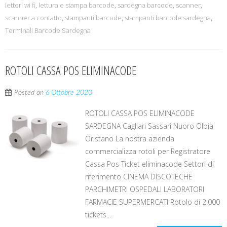
lettori wi fi
,
lettura e stampa barcode
,
sardegna barcode
,
scanner
,
scanner a contatto
,
stampanti barcode
,
stampanti barcode sardegna
,
Terminali Barcode Sardegna
ROTOLI CASSA POS ELIMINACODE
Posted on
6 Ottobre 2020
ROTOLI CASSA POS ELIMINACODE
SARDEGNA Cagliari Sassari Nuoro Olbia
Oristano La nostra azienda
commercializza rotoli per Registratore
Cassa Pos Ticket eliminacode Settori di
riferimento CINEMA DISCOTECHE
PARCHIMETRI OSPEDALI LABORATORI
FARMACIE SUPERMERCATI Rotolo di 2.000
tickets...