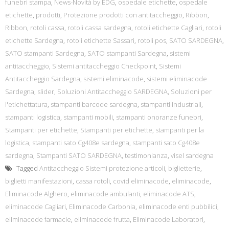
funebri stampa
,
News-Novità by EDG
,
ospedale etichette
,
ospedale
etichette
,
prodotti
,
Protezione prodotti con antitaccheggio
,
Ribbon
,
Ribbon
,
rotoli cassa
,
rotoli cassa sardegna
,
rotoli etichette Cagliari
,
rotoli
etichette Sardegna
,
rotoli etichette Sassari
,
rotoli pos
,
SATO SARDEGNA
,
SATO stampanti Sardegna
,
SATO stampanti Sardegna
,
sistemi
antitaccheggio
,
Sistemi antitaccheggio Checkpoint
,
Sistemi
Antitaccheggio Sardegna
,
sistemi eliminacode
,
sistemi eliminacode
Sardegna
,
slider
,
Soluzioni Antitaccheggio SARDEGNA
,
Soluzioni per
l'etichettatura
,
stampanti barcode sardegna
,
stampanti industriali
,
stampanti logistica
,
stampanti mobili
,
stampanti onoranze funebri
,
Stampanti per etichette
,
Stampanti per etichette
,
stampanti per la
logistica
,
stampanti sato Cg408e sardegna
,
stampanti sato Cg408e
sardegna
,
Stampanti SATO SARDEGNA
,
testimonianza
,
visel sardegna
Tagged
Antitaccheggio Sistemi protezione articoli
,
biglietterie
,
biglietti manifestazioni
,
cassa rotoli
,
covid eliminacode
,
eliminacode
,
Eliminacode Alghero
,
eliminacode ambulanti
,
eliminacode ATS
,
eliminacode Cagliari
,
Eliminacode Carbonia
,
eliminacode enti pubbilici
,
eliminacode farmacie
,
eliminacode frutta
,
Eliminacode Laboratori
,