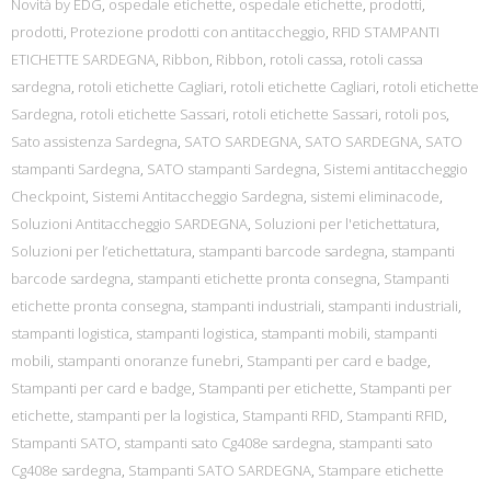
Novità by EDG
,
ospedale etichette
,
ospedale etichette
,
prodotti
,
prodotti
,
Protezione prodotti con antitaccheggio
,
RFID STAMPANTI
ETICHETTE SARDEGNA
,
Ribbon
,
Ribbon
,
rotoli cassa
,
rotoli cassa
sardegna
,
rotoli etichette Cagliari
,
rotoli etichette Cagliari
,
rotoli etichette
Sardegna
,
rotoli etichette Sassari
,
rotoli etichette Sassari
,
rotoli pos
,
Sato assistenza Sardegna
,
SATO SARDEGNA
,
SATO SARDEGNA
,
SATO
stampanti Sardegna
,
SATO stampanti Sardegna
,
Sistemi antitaccheggio
Checkpoint
,
Sistemi Antitaccheggio Sardegna
,
sistemi eliminacode
,
Soluzioni Antitaccheggio SARDEGNA
,
Soluzioni per l'etichettatura
,
Soluzioni per l’etichettatura
,
stampanti barcode sardegna
,
stampanti
barcode sardegna
,
stampanti etichette pronta consegna
,
Stampanti
etichette pronta consegna
,
stampanti industriali
,
stampanti industriali
,
stampanti logistica
,
stampanti logistica
,
stampanti mobili
,
stampanti
mobili
,
stampanti onoranze funebri
,
Stampanti per card e badge
,
Stampanti per card e badge
,
Stampanti per etichette
,
Stampanti per
etichette
,
stampanti per la logistica
,
Stampanti RFID
,
Stampanti RFID
,
Stampanti SATO
,
stampanti sato Cg408e sardegna
,
stampanti sato
Cg408e sardegna
,
Stampanti SATO SARDEGNA
,
Stampare etichette