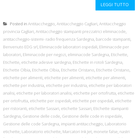
LEGGI TUTTO
Posted in
Antitaccheggio
,
Antitaccheggio Cagliari
,
Antitaccheggio
provincia Cagliari
,
Antitaccheggio stampanti prezzatrici eliminacode
,
antitaccheggio-sistemi- radio frequenza Sardegna
,
barcode stampanti
,
Benvenuto EDG srl
,
Eliminacode laboratori ospedali
,
Eliminacode per
laboratori
,
Eliminacode per negozi
,
eliminacode Sardegna
,
Etichette
,
Etichette
,
etichette adesive sardegna
,
Etichette in rotoli Sardegna
,
Etichette Olbia
,
Etichette Olbia
,
Etichette Oristano
,
Etichette Oristano
,
etichette per alimenti
,
etichette per alimenti
,
etichette per alimenti
,
etichette per industria
,
etichette per industria
,
etichette per laboratori
analisi
,
etichette per laboratori analisi
,
etichette per ortofrutta
,
etichette
per ortofrutta
,
etichette per ospedali
,
etichette per ospedali
,
etichette
per ristoranti
,
etichette Sassari
,
etichette Sassari
,
Etichette stampanti
Sardegna
,
Gestione delle code
,
Gestione delle code in ospedale
,
Gestione delle code Sardegna
,
impianti antitaccheggio
,
Laboratorio
etichette
,
Laboratorio etichette
,
Marcatori Ink Jet
,
monete false
,
nastri