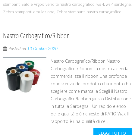
stampanti Sato e Argox
,
vendita nastro carbografico
,
ws 4
,
ws 4 sardegna
,
Zebra stampanti emulazione
,
Zebra stampanti nastro carbografico
Nastro Carbografico/Ribbon
Posted on
13 Ottobre 2020
Nastro Carbografico/Ribbon Nastro
Carbografico /Ribbon La nostra azienda
commercializza il ribbon Una profonda
conoscenza dei prodotti ci ha indotto ha
scegliere come marca la Scegli il Nastro
Carbografico/Ribbon giusto Distribuzione
in tutta la Sardegna Un rapido elenco
delle qualità più richieste di RATIO Wax Il
rapporto è una qualità di ce...
LEGGI TUTTO