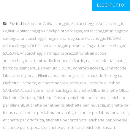
LEGGI TUTTO
Posted in
Antenne Antitaccheggio
,
Antitaccheggio
,
Antitaccheggio
Cagliari
,
Antitaccheggio Checkpoint Sardegna
,
antitaccheggio in negozio
sardegna
,
antitaccheggio negozio sardegna
,
antitaccheggio NUORO
,
Antitaccheggio OLBIA
,
Antitaccheggio provincia Cagliari
,
Antitaccheggio
SASSARI
,
Antitaccheggio stampanti prezzatrici eliminacode
,
antitaccheggio-sistemi- radio frequenza Sardegna
,
barcode stampanti
,
barcode stampanti
,
Benvenuto EDG srl
,
controllo accessi
,
Eliminacode
laboratori ospedali
,
Eliminacode per negozi
,
eliminacode Sardegna
,
Etichette
,
Etichette
,
etichette adesive sardegna
,
Etichette e Ribbon
SARDEGNA
,
Etichette in rotoli Sardegna
,
Etichette Olbia
,
Etichette Olbia
,
Etichette Oristano
,
Etichette Oristano
,
etichette per alimenti
,
etichette
per alimenti
,
etichette per alimenti
,
etichette per industria
,
etichette per
industria
,
etichette per laboratori analisi
,
etichette per laboratori analisi
,
etichette per ortofrutta
,
etichette per ortofrutta
,
etichette per ospedali
,
etichette per ospedali
,
etichette per ristoranti
,
etichette Sassari
,