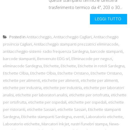
queste stampanti termiche dirette/a
trasferimento termico da 4", 203 o 30...
LEGGI TUTTO
Posted in
Antitaccheggio
,
Antitaccheggio Cagliari
,
Antitaccheggio
provincia Cagliari
,
Antitaccheggio stampanti prezzatrici eliminacode
,
antitaccheggio-sistemi- radio frequenza Sardegna
,
barcode stampanti
,
barcode stampanti
,
Benvenuto EDG srl
,
Eliminacode per negozi
,
eliminacode Sardegna
,
Etichette
,
Etichette
,
Etichette in rotoli Sardegna
,
Etichette Olbia
,
Etichette Olbia
,
Etichette Oristano
,
Etichette Oristano
,
etichette per alimenti
,
etichette per alimenti
,
etichette per alimenti
,
etichette per industria
,
etichette per industria
,
etichette per laboratori
analisi
,
etichette per laboratori analisi
,
etichette per ortofrutta
,
etichette
per ortofrutta
,
etichette per ospedali
,
etichette per ospedali
,
etichette
per ristoranti
,
etichette Sassari
,
etichette Sassari
,
Etichette stampanti
Sardegna
,
Etichette stampanti Sardegna
,
eventi
,
Laboratorio etichette
,
Laboratorio etichette
,
Marcatori Ink Jet
,
nastri funebri stampa
,
News-