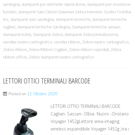
sardegna
,
stampanti per etichette stand alone
,
stampanti per onoranze
funebri
,
stampanti Sato Citizen Datamax Zebra Intermec Godex Toshiba
tec
,
stampanti sato sardegna
,
stampanti termiche
,
stampanti termiche
cagliari
,
stampanti termiche Sardegna
,
Stampanti termiche sassari
,
stampanti ticket
,
Stampanti Zebra
,
stampanti Zebra (emulazione)
,
vendita nastro carbografico
,
vendita ribbon
,
Zebra nastro carbografico
,
Zebra ribbon
,
Zebra Ribbon Cagliari
,
Zebra ribbon ospedali
,
Zebra
ribbon ufficio
,
Zebra stampanti nastro carbografico
LETTORI OTTICI TERMINALI BARCODE
Posted on
11 Ottobre 2020
LETTORI OTTICI TERMINALI BARCODE
Cagliari- Sassari- Olbia- Nuoro -Oristano
Voyager 1452gLettore area-imaging
wireless espandibile Voyager 1452g ,tra i