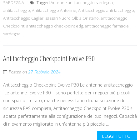
SARDEGNA
Tagged
Antenne antitaccheggio sardegna
,
antitaccheggio
,
Antitaccheggio Antenne
,
Antitaccheggio anti taccheggio
,
Antitaccheggio Cagliari sassari Nuoro Olbia Oristano
,
antitaccheggio
Checkpoint
,
antitaccheggio checkpoint edg
,
antitaccheggio farmacie
sardegna
Antitaccheggio Checkpoint Evolve P30
Posted on
27 Febbraio 2024
Antitaccheggio Checkpoint Evolve P30 Le antenne antitaccheggio
Le antenne Evolve P30 sono perfette per i negozi più piccoli
con spazio limitato, ma che necessitano di una soluzione di
sicurezza EAS completa, Antitaccheggio Checkpoint Evolve P30 si
adatta perfettamente alla configurazione dei tuoi negozi. Capacità
di rilevamento migliorate in un'antenna più piccola ...
LEGGI TUTTO