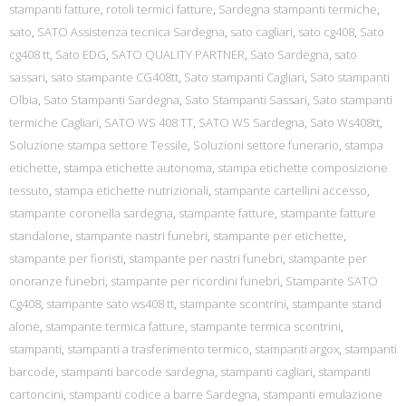
stampanti fatture
,
rotoli termici fatture
,
Sardegna stampanti termiche
,
sato
,
SATO Assistenza tecnica Sardegna
,
sato cagliari
,
sato cg408
,
Sato
cg408 tt
,
Sato EDG
,
SATO QUALITY PARTNER
,
Sato Sardegna
,
sato
sassari
,
sato stampante CG408tt
,
Sato stampanti Cagliari
,
Sato stampanti
Olbia
,
Sato Stampanti Sardegna
,
Sato Stampanti Sassari
,
Sato stampanti
termiche Cagliari
,
SATO WS 408 TT
,
SATO WS Sardegna
,
Sato Ws408tt
,
Soluzione stampa settore Tessile
,
Soluzioni settore funerario
,
stampa
etichette
,
stampa etichette autonoma
,
stampa etichette composizione
tessuto
,
stampa etichette nutrizionali
,
stampante cartellini accesso
,
stampante coronella sardegna
,
stampante fatture
,
stampante fatture
standalone
,
stampante nastri funebri
,
stampante per etichette
,
stampante per fioristi
,
stampante per nastri funebri
,
stampante per
onoranze funebri
,
stampante per ricordini funebri
,
Stampante SATO
Cg408
,
stampante sato ws408 tt
,
stampante scontrini
,
stampante stand
alone
,
stampante termica fatture
,
stampante termica scontrini
,
stampanti
,
stampanti a trasferimento termico
,
stampanti argox
,
stampanti
barcode
,
stampanti barcode sardegna
,
stampanti cagliari
,
stampanti
cartoncini
,
stampanti codice a barre Sardegna
,
stampanti emulazione