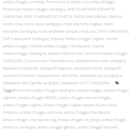
antitaccheggio
,
prodotti
,
Protezione prodotti con antitaccheggio
,
Protezioni Antitaccheggio Sardegna
,
RFID STAMPANTI ETICHETTE
SARDEGNA
,
RFID STAMPANTI ETICHETTE SARDEGNA
,
Ribbon
,
Ribbon
,
rotoli cassa
,
rotoli cassa sardegna
,
rotoli etichette Cagliari
,
rotoli
etichette Sardegna
,
rotoli etichette Sassari
,
rotoli pos
,
SATO SARDEGNA
,
SATO stampanti Sardegna
,
Sistema Antitaccheggio Cagliari
,
sistemi
antitaccheggio
,
Sistemi antitaccheggio Checkpoint
,
Sistemi
Antitaccheggio Sardegna
,
sistemi eliminacode
,
Soluzioni Antitaccheggio
SARDEGNA
,
Soluzioni per l'etichettatura
,
stampanti barcode sardegna
,
stampanti industriali
,
stampanti logistica
,
stampanti mobili
,
stampanti
onoranze funebri
,
Stampanti per etichette
,
stampanti per la logistica
,
stampanti sato Cg408e sardegna
,
Stampanti SATO SARDEGNA
Tagged
Antenne antitaccheggio sardegna
,
antitaccheggio
,
antitaccheggio
alghero
,
Antitaccheggio AMTEK
,
Antitaccheggio anti taccheggio
,
antitaccheggio cagliari
,
Antitaccheggio Cagliari sassari Nuoro Olbia
Oristano
,
antitaccheggio carbonia
,
antitaccheggio Checkpoint
,
antitaccheggio checkpoint edg
,
Antitaccheggio de giorgi
,
antitaccheggio
farmacie sardegna
,
antitaccheggio iglesias
,
antitaccheggio impianti