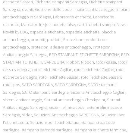
etichette Sassari
,
Etichette stampanti Sardegna
,
Etichette stampanti
Sardegna
,
eventi
,
Gestione delle code
,
impianti antitaccheggio
,
impianti
antitaccheggio in Sardegna
,
Laboratorio etichette
,
Laboratorio
etichette
,
Marcatori Ink Jet
,
monete false
,
nastri funebri stampa
,
News-
Novità by EDG
,
ospedale etichette
,
ospedale etichette
,
placche
antitaccheggio
,
prodotti
,
prodotti
,
Protezione prodotti con
antitaccheggio
,
protezioni adesive antitaccheggio
,
Protezioni
Antitaccheggio Sardegna
,
RFID STAMPANTI ETICHETTE SARDEGNA
,
RFID
STAMPANTI ETICHETTE SARDEGNA
,
Ribbon
,
Ribbon
,
rotoli cassa
,
rotoli
cassa sardegna
,
rotoli etichette Cagliari
,
rotoli etichette Cagliari
,
rotoli
etichette Sardegna
,
rotoli etichette Sassari
,
rotoli etichette Sassari
,
rotoli pos
,
SATO SARDEGNA
,
SATO SARDEGNA
,
SATO stampanti
Sardegna
,
SATO stampanti Sardegna
,
Sistema Antitaccheggio Cagliari
,
sistemi antitaccheggio
,
Sistemi antitaccheggio Checkpoint
,
Sistemi
Antitaccheggio Sardegna
,
sistemi eliminacode
,
sistemi eliminacode
Sardegna
,
slider
,
Soluzioni Antitaccheggio SARDEGNA
,
Soluzioni per
l'etichettatura
,
Soluzioni per l’etichettatura
,
stampanti barcode
sardegna
,
stampanti barcode sardegna
,
stampanti etichette termiche
,