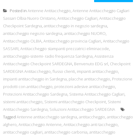
Posted in
Antenne Antitaccheggio
,
Antenne Antitaccheggio Cagliari
Sassari Olbia Nuoro Oristano
,
Antitaccheggio Cagliari
,
Antitaccheggio
Checkpoint Sardegna
,
antitaccheggio in negozio sardegna
,
antitaccheggio negozio sardegna
,
antitaccheggio NUORO
,
Antitaccheggio OLBIA
,
Antitaccheggio provincia Cagliari
,
Antitaccheggio
SASSARI
,
Antitaccheggio stampanti prezzatrici eliminacode
,
antitaccheggio-sistemi- radio frequenza Sardegna
,
Assistenza
Antitaccheggio Checkpoint SARDEGNA
,
Benvenuto EDG srl
,
Checkpoint
SARDEGNA Antitaccheggio
,
flusso clienti
,
impianti antitaccheggio
,
impianti antitaccheggio in Sardegna
,
placche antitaccheggio
,
Protezione
prodotti con antitaccheggio
,
protezioni adesive antitaccheggio
,
Protezioni Antitaccheggio Sardegna
,
Sistema Antitaccheggio Cagliari
,
sistemi antitaccheggio
,
Sistemi antitaccheggio Checkpoint
,
Sistemi
Antitaccheggio Sardegna
,
Soluzioni Antitaccheggio SARDEGNA
Tagged
Antenne antitaccheggio sardegna
,
antitaccheggio
,
antitaccheggio
alghero
,
Antitaccheggio Antenne
,
Antitaccheggio anti taccheggio
,
antitaccheggio cagliari
,
antitaccheggio carbonia
,
antitaccheggio