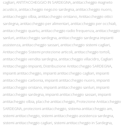
cagliari
,
ANTITACCHEGGIO IN SARDEGNA
,
antitaccheggio magneto
acustico
,
antitaccheggio negozio sardegna
,
antitaccheggio nuoro
,
antitaccheggio olbia
,
antitaccheggio oristano
,
Antitaccheggio ottici
sardegna
,
antitaccheggio per alimentari
,
antitaccheggio per occhiali
,
antitaccheggio quartu
,
antitaccheggio radio frequenza
,
antitaccheggio
sanluri
,
antitaccheggio sardegna
,
antitaccheggio sardegna impianti
assistenza
,
antitaccheggio sassari
,
antitaccheggio sistemi cagliari
,
Antitaccheggio Sistemi protezione articoli
,
antitaccheggio tortolì
,
antitaccheggio vendita sardegna
,
antitaccheggio villacidro
,
Cagliari
Antitaccheggio Impianti
,
Distribuzione Antitaccheggio SARDEGNA
,
impianti antitaccheggio
,
impianti antitaccheggio cagliari
,
impianti
antitaccheggio carbonia
,
impianti antitaccheggio nuoro
,
impianti
antitaccheggio oristano
,
impianti antitaccheggio sanluri
,
impianti
antitaccheggio sardegna
,
impianti antitaccheggio sassari
,
impianti
antitacheggio olbia
,
placche antitaccheggio
,
Protezione Antitaccheggio
SARDEGNA
,
protezioni antitaccheggio
,
sistema antitaccheggio am
,
sistemi antitaccheggio
,
sistemi antitaccheggio assistenza sardegna
,
sistemi antitaccheggio cagliari
,
sistemi antitaccheggio in Sardegna
,