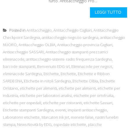
furto. Antitaccheggio Pro...
LEGGI TUTTO
Posted in
Antitaccheggio
,
Antitaccheggio Cagliari
,
Antitaccheggio
Checkpoint Sardegna
,
antitaccheggio negozio sardegna
,
antitaccheggio
NUORO
,
Antitaccheggio OLBIA
,
Antitaccheggio provincia Cagliari
,
Antitaccheggio SASSARI
,
Antitaccheggio stampanti prezzatrici
eliminacode
,
antitaccheggio-sistemi- radio frequenza Sardegna
,
barcode stampanti
,
Benvenuto EDG srl
,
Eliminacode per negozi
,
eliminacode Sardegna
,
Etichette
,
Etichette
,
Etichette e Ribbon
SARDEGNA
,
Etichette in rotoli Sardegna
,
Etichette Olbia
,
Etichette
Oristano
,
etichette per alimenti
,
etichette per alimenti
,
etichette per
industria
,
etichette per laboratori analisi
,
etichette per ortofrutta
,
etichette per ospedali
,
etichette per ristoranti
,
etichette Sassari
,
Etichette stampanti Sardegna
,
eventi
,
impianti antitaccheggio
,
Laboratorio etichette
,
Marcatori Ink Jet
,
monete false
,
nastri funebri
stampa
,
News-Novità by EDG
,
ospedale etichette
,
placche