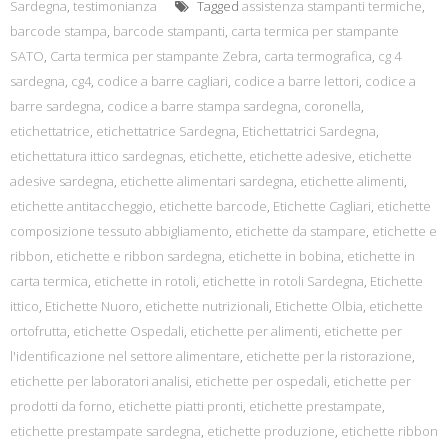
Sardegna
,
testimonianza
Tagged
assistenza stampanti termiche
,
barcode stampa
,
barcode stampanti
,
carta termica per stampante
SATO
,
Carta termica per stampante Zebra
,
carta termografica
,
cg 4
sardegna
,
cg4
,
codice a barre cagliari
,
codice a barre lettori
,
codice a
barre sardegna
,
codice a barre stampa sardegna
,
coronella
,
etichettatrice
,
etichettatrice Sardegna
,
Etichettatrici Sardegna
,
etichettatura ittico sardegnas
,
etichette
,
etichette adesive
,
etichette
adesive sardegna
,
etichette alimentari sardegna
,
etichette alimenti
,
etichette antitaccheggio
,
etichette barcode
,
Etichette Cagliari
,
etichette
composizione tessuto abbigliamento
,
etichette da stampare
,
etichette e
ribbon
,
etichette e ribbon sardegna
,
etichette in bobina
,
etichette in
carta termica
,
etichette in rotoli
,
etichette in rotoli Sardegna
,
Etichette
ittico
,
Etichette Nuoro
,
etichette nutrizionali
,
Etichette Olbia
,
etichette
ortofrutta
,
etichette Ospedali
,
etichette per alimenti
,
etichette per
l'identificazione nel settore alimentare
,
etichette per la ristorazione
,
etichette per laboratori analisi
,
etichette per ospedali
,
etichette per
prodotti da forno
,
etichette piatti pronti
,
etichette prestampate
,
etichette prestampate sardegna
,
etichette produzione
,
etichette ribbon