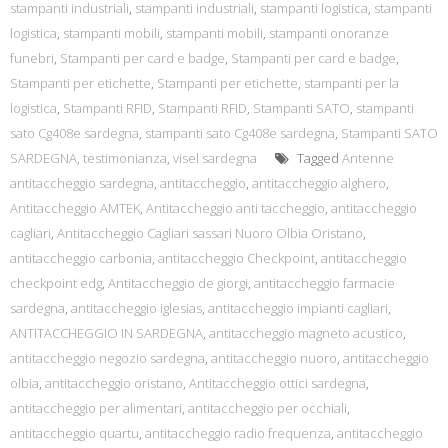
stampanti industriali
,
stampanti industriali
,
stampanti logistica
,
stampanti
logistica
,
stampanti mobili
,
stampanti mobili
,
stampanti onoranze
funebri
,
Stampanti per card e badge
,
Stampanti per card e badge
,
Stampanti per etichette
,
Stampanti per etichette
,
stampanti per la
logistica
,
Stampanti RFID
,
Stampanti RFID
,
Stampanti SATO
,
stampanti
sato Cg408e sardegna
,
stampanti sato Cg408e sardegna
,
Stampanti SATO
SARDEGNA
,
testimonianza
,
visel sardegna
Tagged
Antenne
antitaccheggio sardegna
,
antitaccheggio
,
antitaccheggio alghero
,
Antitaccheggio AMTEK
,
Antitaccheggio anti taccheggio
,
antitaccheggio
cagliari
,
Antitaccheggio Cagliari sassari Nuoro Olbia Oristano
,
antitaccheggio carbonia
,
antitaccheggio Checkpoint
,
antitaccheggio
checkpoint edg
,
Antitaccheggio de giorgi
,
antitaccheggio farmacie
sardegna
,
antitaccheggio iglesias
,
antitaccheggio impianti cagliari
,
ANTITACCHEGGIO IN SARDEGNA
,
antitaccheggio magneto acustico
,
antitaccheggio negozio sardegna
,
antitaccheggio nuoro
,
antitaccheggio
olbia
,
antitaccheggio oristano
,
Antitaccheggio ottici sardegna
,
antitaccheggio per alimentari
,
antitaccheggio per occhiali
,
antitaccheggio quartu
,
antitaccheggio radio frequenza
,
antitaccheggio