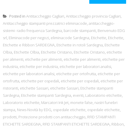
Posted in
Antitaccheggio Cagliari
,
Antitaccheggio provincia Cagliari
,
Antitaccheggio stampanti prezzatrici eliminacode
,
antitaccheggio-
sistemi- radio frequenza Sardegna
,
barcode stampanti
,
Benvenuto EDG
srl
,
Eliminacode per negozi
,
eliminacode Sardegna
,
Etichette
,
Etichette
,
Etichette e Ribbon SARDEGNA
,
Etichette in rotoli Sardegna
,
Etichette
Olbia
,
Etichette Olbia
,
Etichette Oristano
,
Etichette Oristano
,
etichette
per alimenti
,
etichette per alimenti
,
etichette per alimenti
,
etichette per
industria
,
etichette per industria
,
etichette per laboratori analisi
,
etichette per laboratori analisi
,
etichette per ortofrutta
,
etichette per
ortofrutta
,
etichette per ospedali
,
etichette per ospedali
,
etichette per
ristoranti
,
etichette Sassari
,
etichette Sassari
,
Etichette stampanti
Sardegna
,
Etichette stampanti Sardegna
,
eventi
,
Laboratorio etichette
,
Laboratorio etichette
,
Marcatori Ink Jet
,
monete false
,
nastri funebri
stampa
,
News-Novità by EDG
,
ospedale etichette
,
ospedale etichette
,
prodotti
,
Protezione prodotti con antitaccheggio
,
RFID STAMPANTI
ETICHETTE SARDEGNA
,
RFID STAMPANTI ETICHETTE SARDEGNA
,
Ribbon
,