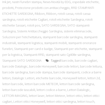
Ink Jet
,
nastri funebri stampa
,
News-Novità by EDG
,
ospedale etichette
,
prodotti
,
Protezione prodotti con antitaccheggio
,
RFID STAMPANTI
ETICHETTE SARDEGNA
,
Ribbon
,
Ribbon
,
rotoli cassa
,
rotoli cassa
sardegna
,
rotoli etichette Cagliari
,
rotoli etichette Sardegna
,
rotoli
etichette Sassari
,
rotoli pos
,
SATO SARDEGNA
,
SATO stampanti
Sardegna
,
Sistemi Antitaccheggio Sardegna
,
sistemi eliminacode
,
Soluzioni per l'etichettatura
,
stampanti barcode sardegna
,
stampanti
industriali
,
stampanti logistica
,
stampanti mobili
,
stampanti onoranze
funebri
,
Stampanti per card e badge
,
Stampanti per etichette
,
stampanti
per la logistica
,
Stampanti RFID
,
stampanti sato Cg408e sardegna
,
Stampanti SATO SARDEGNA
Tagged
barcode
,
barcode cagliari
,
barcode Datalogic
,
barcode Honeywell
,
barcode lettori
,
barcode lettura
,
barcode sardegna
,
barcode stampa
,
barcode stampanti
,
codice a barre
lettori
,
Datalogic Lettori
,
etichette barcode
,
Honeywell lettori
,
lettori 2d
,
lettori barcode
,
lettori barcode METEOR
,
lettori barcode sardegna
,
lettori barcode tascabili
,
lettori codice a barre
,
Lettori Datalogic
,
LETTORI IMAGING
,
lettori laser
,
lettori Meteor
,
lettori ottici
,
lettori ottici
cagliari
,
Lettori ottici Honeywell
,
lettori ottici sardegna
,
lettori touch
,