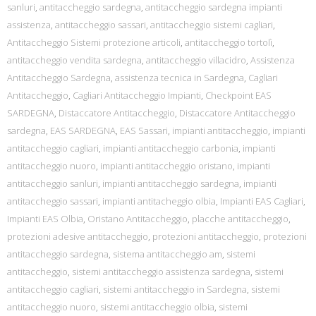
sanluri
,
antitaccheggio sardegna
,
antitaccheggio sardegna impianti
assistenza
,
antitaccheggio sassari
,
antitaccheggio sistemi cagliari
,
Antitaccheggio Sistemi protezione articoli
,
antitaccheggio tortolì
,
antitaccheggio vendita sardegna
,
antitaccheggio villacidro
,
Assistenza
Antitaccheggio Sardegna
,
assistenza tecnica in Sardegna
,
Cagliari
Antitaccheggio
,
Cagliari Antitaccheggio Impianti
,
Checkpoint EAS
SARDEGNA
,
Distaccatore Antitaccheggio
,
Distaccatore Antitaccheggio
sardegna
,
EAS SARDEGNA
,
EAS Sassari
,
impianti antitaccheggio
,
impianti
antitaccheggio cagliari
,
impianti antitaccheggio carbonia
,
impianti
antitaccheggio nuoro
,
impianti antitaccheggio oristano
,
impianti
antitaccheggio sanluri
,
impianti antitaccheggio sardegna
,
impianti
antitaccheggio sassari
,
impianti antitacheggio olbia
,
Impianti EAS Cagliari
,
Impianti EAS Olbia
,
Oristano Antitaccheggio
,
placche antitaccheggio
,
protezioni adesive antitaccheggio
,
protezioni antitaccheggio
,
protezioni
antitaccheggio sardegna
,
sistema antitaccheggio am
,
sistemi
antitaccheggio
,
sistemi antitaccheggio assistenza sardegna
,
sistemi
antitaccheggio cagliari
,
sistemi antitaccheggio in Sardegna
,
sistemi
antitaccheggio nuoro
,
sistemi antitaccheggio olbia
,
sistemi