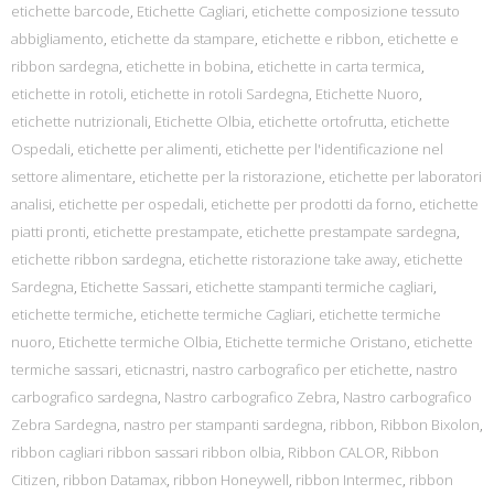
etichette barcode
,
Etichette Cagliari
,
etichette composizione tessuto
abbigliamento
,
etichette da stampare
,
etichette e ribbon
,
etichette e
ribbon sardegna
,
etichette in bobina
,
etichette in carta termica
,
etichette in rotoli
,
etichette in rotoli Sardegna
,
Etichette Nuoro
,
etichette nutrizionali
,
Etichette Olbia
,
etichette ortofrutta
,
etichette
Ospedali
,
etichette per alimenti
,
etichette per l'identificazione nel
settore alimentare
,
etichette per la ristorazione
,
etichette per laboratori
analisi
,
etichette per ospedali
,
etichette per prodotti da forno
,
etichette
piatti pronti
,
etichette prestampate
,
etichette prestampate sardegna
,
etichette ribbon sardegna
,
etichette ristorazione take away
,
etichette
Sardegna
,
Etichette Sassari
,
etichette stampanti termiche cagliari
,
etichette termiche
,
etichette termiche Cagliari
,
etichette termiche
nuoro
,
Etichette termiche Olbia
,
Etichette termiche Oristano
,
etichette
termiche sassari
,
eticnastri
,
nastro carbografico per etichette
,
nastro
carbografico sardegna
,
Nastro carbografico Zebra
,
Nastro carbografico
Zebra Sardegna
,
nastro per stampanti sardegna
,
ribbon
,
Ribbon Bixolon
,
ribbon cagliari ribbon sassari ribbon olbia
,
Ribbon CALOR
,
Ribbon
Citizen
,
ribbon Datamax
,
ribbon Honeywell
,
ribbon Intermec
,
ribbon