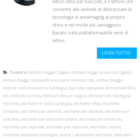
lettori ottici per barcode ,è il lettore che
consente alle aziende di abbracciare la
tecnologia di areaimaging al proprio
ritmo e nel modo più vantaggioso.
Basato sulla piattaformadella serie di
lettori...
LEGGI TUTTO
Posted in
Antitaccheggio Cagliari
,
Antitaccheggio provincia Cagliari
,
Antitaccheggio stampanti prezzatrici eliminacode
,
antitaccheggio-
sistemi- radio frequenza Sardegna
,
barcode stampanti
,
Benvenuto EDG
srl
,
controllo accessi
,
Eliminacode per negozi
,
eliminacode Sardegna
,
Etichette
,
Etichette in rotoli Sardegna
,
Etichette Olbia
,
Etichette
Oristano
,
etichette per alimenti
,
etichette per alimenti
,
etichette per
industria
,
etichette per laboratori analisi
,
etichette per ortofrutta
,
etichette per ospedali
,
etichette per ristoranti
,
etichette Sassari
,
Etichette stampanti Sardegna
,
eventi
,
Laboratorio etichette
,
Marcatori