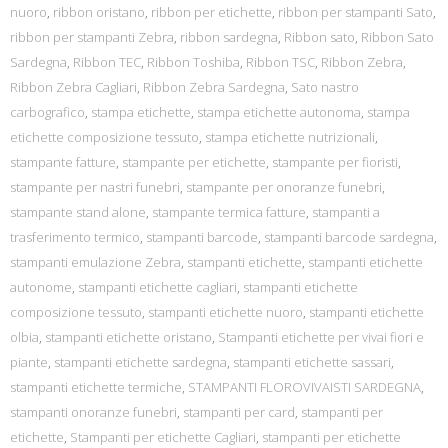
nuoro
,
ribbon oristano
,
ribbon per etichette
,
ribbon per stampanti Sato
,
ribbon per stampanti Zebra
,
ribbon sardegna
,
Ribbon sato
,
Ribbon Sato
Sardegna
,
Ribbon TEC
,
Ribbon Toshiba
,
Ribbon TSC
,
Ribbon Zebra
,
Ribbon Zebra Cagliari
,
Ribbon Zebra Sardegna
,
Sato nastro
carbografico
,
stampa etichette
,
stampa etichette autonoma
,
stampa
etichette composizione tessuto
,
stampa etichette nutrizionali
,
stampante fatture
,
stampante per etichette
,
stampante per fioristi
,
stampante per nastri funebri
,
stampante per onoranze funebri
,
stampante stand alone
,
stampante termica fatture
,
stampanti a
trasferimento termico
,
stampanti barcode
,
stampanti barcode sardegna
,
stampanti emulazione Zebra
,
stampanti etichette
,
stampanti etichette
autonome
,
stampanti etichette cagliari
,
stampanti etichette
composizione tessuto
,
stampanti etichette nuoro
,
stampanti etichette
olbia
,
stampanti etichette oristano
,
Stampanti etichette per vivai fiori e
piante
,
stampanti etichette sardegna
,
stampanti etichette sassari
,
stampanti etichette termiche
,
STAMPANTI FLOROVIVAISTI SARDEGNA
,
stampanti onoranze funebri
,
stampanti per card
,
stampanti per
etichette
,
Stampanti per etichette Cagliari
,
stampanti per etichette