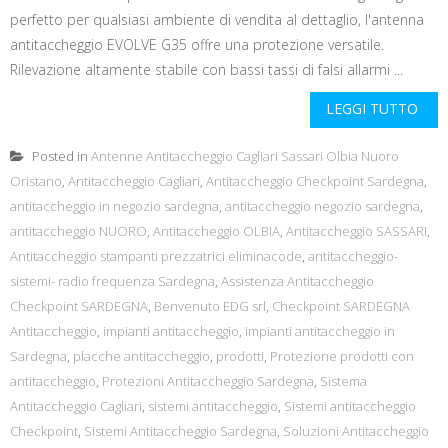
perfetto per qualsiasi ambiente di vendita al dettaglio, l'antenna
antitaccheggio EVOLVE G35 offre una protezione versatile.
Rilevazione altamente stabile con bassi tassi di falsi allarmi ...
LEGGI TUTTO
Posted in
Antenne Antitaccheggio Cagliari Sassari Olbia Nuoro
Oristano
,
Antitaccheggio Cagliari
,
Antitaccheggio Checkpoint Sardegna
,
antitaccheggio in negozio sardegna
,
antitaccheggio negozio sardegna
,
antitaccheggio NUORO
,
Antitaccheggio OLBIA
,
Antitaccheggio SASSARI
,
Antitaccheggio stampanti prezzatrici eliminacode
,
antitaccheggio-
sistemi- radio frequenza Sardegna
,
Assistenza Antitaccheggio
Checkpoint SARDEGNA
,
Benvenuto EDG srl
,
Checkpoint SARDEGNA
Antitaccheggio
,
impianti antitaccheggio
,
impianti antitaccheggio in
Sardegna
,
placche antitaccheggio
,
prodotti
,
Protezione prodotti con
antitaccheggio
,
Protezioni Antitaccheggio Sardegna
,
Sistema
Antitaccheggio Cagliari
,
sistemi antitaccheggio
,
Sistemi antitaccheggio
Checkpoint
,
Sistemi Antitaccheggio Sardegna
,
Soluzioni Antitaccheggio