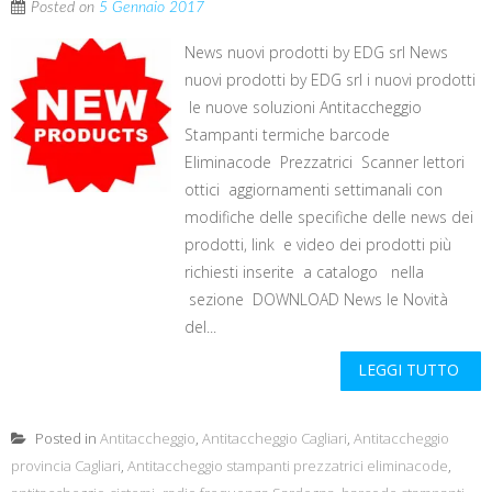
Posted on
5 Gennaio 2017
News nuovi prodotti by EDG srl News
nuovi prodotti by EDG srl i nuovi prodotti
le nuove soluzioni Antitaccheggio
Stampanti termiche barcode
Eliminacode Prezzatrici Scanner lettori
ottici aggiornamenti settimanali con
modifiche delle specifiche delle news dei
prodotti, link e video dei prodotti più
richiesti inserite a catalogo nella
sezione DOWNLOAD News le Novità
del...
LEGGI TUTTO
Posted in
Antitaccheggio
,
Antitaccheggio Cagliari
,
Antitaccheggio
provincia Cagliari
,
Antitaccheggio stampanti prezzatrici eliminacode
,