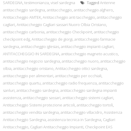
SARDEGNA
,
testimonianza
,
visel sardegna
Tagged
Antenne
antitaccheggio sardegna
,
antitaccheggio
,
antitaccheggio alghero
,
Antitaccheggio AMTEK
,
Antitaccheggio anti taccheggio
,
antitaccheggio
cagliari
,
Antitaccheggio Cagliari sassari Nuoro Olbia Oristano
,
antitaccheggio carbonia
,
antitaccheggio Checkpoint
,
antitaccheggio
checkpoint edg
,
Antitaccheggio de giorgi
,
antitaccheggio farmacie
sardegna
,
antitaccheggio iglesias
,
antitaccheggio impianti cagliari
,
ANTITACCHEGGIO IN SARDEGNA
,
antitaccheggio magneto acustico
,
antitaccheggio negozio sardegna
,
antitaccheggio nuoro
,
antitaccheggio
olbia
,
antitaccheggio oristano
,
Antitaccheggio ottici sardegna
,
antitaccheggio per alimentari
,
antitaccheggio per occhiali
,
antitaccheggio quartu
,
antitaccheggio radio frequenza
,
antitaccheggio
sanluri
,
antitaccheggio sardegna
,
antitaccheggio sardegna impianti
assistenza
,
antitaccheggio sassari
,
antitaccheggio sistemi cagliari
,
Antitaccheggio Sistemi protezione articoli
,
antitaccheggio tortolì
,
antitaccheggio vendita sardegna
,
antitaccheggio villacidro
,
Assistenza
Antitaccheggio Sardegna
,
assistenza tecnica in Sardegna
,
Cagliari
Antitaccheggio
,
Cagliari Antitaccheggio Impianti
,
Checkpoint EAS