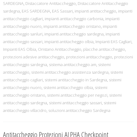
SARDEGNA
,
Distaccatore Antitaccheggio
,
Distaccatore Antitaccheggio
sardegna
,
EAS SARDEGNA
,
EAS Sassari
,
impianti antitaccheggio
,
impianti
antitaccheggio cagliari
,
impianti antitaccheggio carbonia
,
impianti
antitaccheggio nuoro
,
impianti antitaccheggio oristano
,
impianti
antitaccheggio sanluri
,
impianti antitaccheggio sardegna
,
impianti
antitaccheggio sassari
,
impianti antitacheggio olbia
,
Impianti EAS Cagliari
,
Impianti EAS Olbia
,
Oristano Antitaccheggio
,
placche antitaccheggio
,
protezioni adesive antitaccheggio
,
protezioni antitaccheggio
,
protezioni
antitaccheggio sardegna
,
sistema antitaccheggio am
,
sistemi
antitaccheggio
,
sistemi antitaccheggio assistenza sardegna
,
sistemi
antitaccheggio cagliari
,
sistemi antitaccheggio in Sardegna
,
sistemi
antitaccheggio nuoro
,
sistemi antitaccheggio olbia
,
sistemi
antitaccheggio oristano
,
sistemi antitaccheggio per negozi
,
sistemi
antitaccheggio sardegna
,
sistemi antitaccheggio sassari
,
sistemi
antitaccheggio villacidro
,
soluzioni antitaccheggio Sardegna
Antitaccheggio Protezioni ALPHA Checkpoint