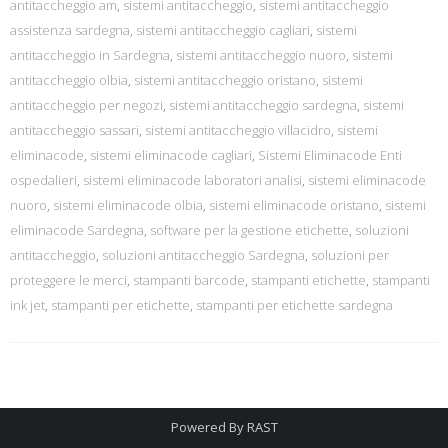
antitaccheggio am
,
sistemi antitaccheggio
,
sistemi antitaccheggio
assistenza sardegna
,
sistemi antitaccheggio cagliari
,
sistemi
antitaccheggio in Sardegna
,
sistemi antitaccheggio nuoro
,
sistemi
antitaccheggio olbia
,
sistemi antitaccheggio oristano
,
sistemi
antitaccheggio per negozi
,
sistemi antitaccheggio sardegna
,
sistemi
antitaccheggio sassari
,
sistemi antitaccheggio villacidro
,
sistemi
eliminacode
,
sistemi eliminacode cagliari
,
Sistemi Eliminacode Enti
ospedalieri
,
sistemi eliminacode laboratori analisi
,
sistemi eliminacode
nuoro
,
sistemi eliminacode olbia
,
sistemi eliminacode oristano
,
sistemi
eliminacode Sardegna
,
software per la gestione etichette
,
soluzioni
antitaccheggio
,
soluzioni antitaccheggio Sardegna
,
soluzioni per
proteggere le merci
,
stampanti barcode
,
stampanti etichette
,
stampanti
ink jet
,
stampanti per etichette
,
stampanti per etichette sardegna
Powered By
RAST