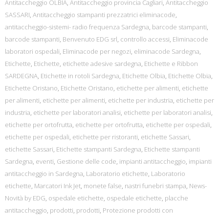
Antitaccheggio OLBIA
,
Antitaccheggio provincia Cagliari
,
Antitaccheggio
SASSARI
,
Antitaccheggio stampanti prezzatrici eliminacode
,
antitaccheggio-sistemi- radio frequenza Sardegna
,
barcode stampanti
,
barcode stampanti
,
Benvenuto EDG srl
,
controllo accessi
,
Eliminacode
laboratori ospedali
,
Eliminacode per negozi
,
eliminacode Sardegna
,
Etichette
,
Etichette
,
etichette adesive sardegna
,
Etichette e Ribbon
SARDEGNA
,
Etichette in rotoli Sardegna
,
Etichette Olbia
,
Etichette Olbia
,
Etichette Oristano
,
Etichette Oristano
,
etichette per alimenti
,
etichette
per alimenti
,
etichette per alimenti
,
etichette per industria
,
etichette per
industria
,
etichette per laboratori analisi
,
etichette per laboratori analisi
,
etichette per ortofrutta
,
etichette per ortofrutta
,
etichette per ospedali
,
etichette per ospedali
,
etichette per ristoranti
,
etichette Sassari
,
etichette Sassari
,
Etichette stampanti Sardegna
,
Etichette stampanti
Sardegna
,
eventi
,
Gestione delle code
,
impianti antitaccheggio
,
impianti
antitaccheggio in Sardegna
,
Laboratorio etichette
,
Laboratorio
etichette
,
Marcatori Ink Jet
,
monete false
,
nastri funebri stampa
,
News-
Novità by EDG
,
ospedale etichette
,
ospedale etichette
,
placche
antitaccheggio
,
prodotti
,
prodotti
,
Protezione prodotti con