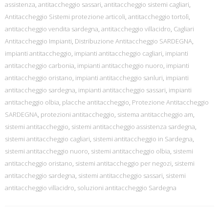
assistenza
,
antitaccheggio sassari
,
antitaccheggio sistemi cagliari
,
Antitaccheggio Sistemi protezione articoli
,
antitaccheggio tortolì
,
antitaccheggio vendita sardegna
,
antitaccheggio villacidro
,
Cagliari
Antitaccheggio Impianti
,
Distribuzione Antitaccheggio SARDEGNA
,
impianti antitaccheggio
,
impianti antitaccheggio cagliari
,
impianti
antitaccheggio carbonia
,
impianti antitaccheggio nuoro
,
impianti
antitaccheggio oristano
,
impianti antitaccheggio sanluri
,
impianti
antitaccheggio sardegna
,
impianti antitaccheggio sassari
,
impianti
antitacheggio olbia
,
placche antitaccheggio
,
Protezione Antitaccheggio
SARDEGNA
,
protezioni antitaccheggio
,
sistema antitaccheggio am
,
sistemi antitaccheggio
,
sistemi antitaccheggio assistenza sardegna
,
sistemi antitaccheggio cagliari
,
sistemi antitaccheggio in Sardegna
,
sistemi antitaccheggio nuoro
,
sistemi antitaccheggio olbia
,
sistemi
antitaccheggio oristano
,
sistemi antitaccheggio per negozi
,
sistemi
antitaccheggio sardegna
,
sistemi antitaccheggio sassari
,
sistemi
antitaccheggio villacidro
,
soluzioni antitaccheggio Sardegna