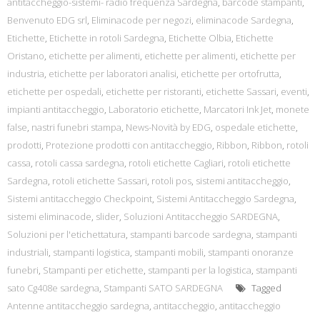
antitaccheggio-sistemi- radio frequenza Sardegna
,
barcode stampanti
,
Benvenuto EDG srl
,
Eliminacode per negozi
,
eliminacode Sardegna
,
Etichette
,
Etichette in rotoli Sardegna
,
Etichette Olbia
,
Etichette
Oristano
,
etichette per alimenti
,
etichette per alimenti
,
etichette per
industria
,
etichette per laboratori analisi
,
etichette per ortofrutta
,
etichette per ospedali
,
etichette per ristoranti
,
etichette Sassari
,
eventi
,
impianti antitaccheggio
,
Laboratorio etichette
,
Marcatori Ink Jet
,
monete
false
,
nastri funebri stampa
,
News-Novità by EDG
,
ospedale etichette
,
prodotti
,
Protezione prodotti con antitaccheggio
,
Ribbon
,
Ribbon
,
rotoli
cassa
,
rotoli cassa sardegna
,
rotoli etichette Cagliari
,
rotoli etichette
Sardegna
,
rotoli etichette Sassari
,
rotoli pos
,
sistemi antitaccheggio
,
Sistemi antitaccheggio Checkpoint
,
Sistemi Antitaccheggio Sardegna
,
sistemi eliminacode
,
slider
,
Soluzioni Antitaccheggio SARDEGNA
,
Soluzioni per l'etichettatura
,
stampanti barcode sardegna
,
stampanti
industriali
,
stampanti logistica
,
stampanti mobili
,
stampanti onoranze
funebri
,
Stampanti per etichette
,
stampanti per la logistica
,
stampanti
sato Cg408e sardegna
,
Stampanti SATO SARDEGNA
Tagged
Antenne antitaccheggio sardegna
,
antitaccheggio
,
antitaccheggio