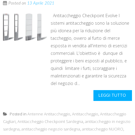
Posted on
13 Aprile 2021
Antitaccheggio Checkpoint Evolve I
sistemi antitaccheggio sono la soluzione
più idonea per la riduzione del
taccheggio, ovvero al furto di merce
esposta in vendita all'interno di esercizi
commerciali. L'obiettivo è dunque di
proteggere i beni esposti al pubblico, e
quindi limitare i furti, scoraggiare i
malintenzionati e garantire la sicurezza
del negozio d...
LEGGI TUTTO
Posted in
Antenne Antitaccheggio
,
Antitaccheggio
,
Antitaccheggio
Cagliari
,
Antitaccheggio Checkpoint Sardegna
,
antitaccheggio in negozio
sardegna
,
antitaccheggio negozio sardegna
,
antitaccheggio NUORO
,