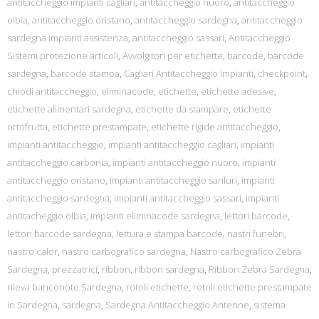
antitaccheggio impianti cagliari
,
antitaccheggio nuoro
,
antitaccheggio
olbia
,
antitaccheggio oristano
,
antitaccheggio sardegna
,
antitaccheggio
sardegna impianti assistenza
,
antitaccheggio sassari
,
Antitaccheggio
Sistemi protezione articoli
,
Avvolgitori per etichette
,
barcode
,
barcode
sardegna
,
barcode stampa
,
Cagliari Antitaccheggio Impianti
,
checkpoint
,
chiodi antitaccheggio
,
eliminacode
,
etichette
,
etichette adesive
,
etichette alimentari sardegna
,
etichette da stampare
,
etichette
ortofrutta
,
etichette prestampate
,
etichette rigide antitaccheggio
,
impianti antitaccheggio
,
impianti antitaccheggio cagliari
,
impianti
antitaccheggio carbonia
,
impianti antitaccheggio nuoro
,
impianti
antitaccheggio oristano
,
impianti antitaccheggio sanluri
,
impianti
antitaccheggio sardegna
,
impianti antitaccheggio sassari
,
impianti
antitacheggio olbia
,
impianti eliminacode sardegna
,
lettori barcode
,
lettori barcode sardegna
,
lettura e stampa barcode
,
nastri funebri
,
nastro calor
,
nastro carbografico sardegna
,
Nastro carbografico Zebra
Sardegna
,
prezzatrici
,
ribbon
,
ribbon sardegna
,
Ribbon Zebra Sardegna
,
rileva banconote Sardegna
,
rotoli etichette
,
rotoli etichette prestampate
in Sardegna
,
sardegna
,
Sardegna Antitaccheggio Antenne
,
sistema