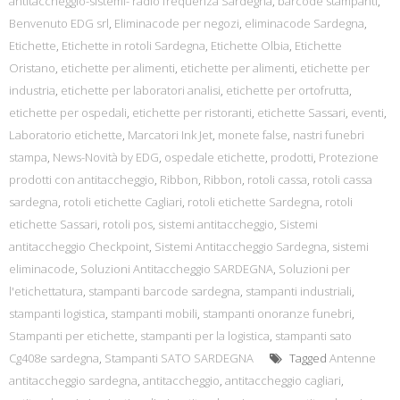
antitaccheggio-sistemi- radio frequenza Sardegna
,
barcode stampanti
,
Benvenuto EDG srl
,
Eliminacode per negozi
,
eliminacode Sardegna
,
Etichette
,
Etichette in rotoli Sardegna
,
Etichette Olbia
,
Etichette
Oristano
,
etichette per alimenti
,
etichette per alimenti
,
etichette per
industria
,
etichette per laboratori analisi
,
etichette per ortofrutta
,
etichette per ospedali
,
etichette per ristoranti
,
etichette Sassari
,
eventi
,
Laboratorio etichette
,
Marcatori Ink Jet
,
monete false
,
nastri funebri
stampa
,
News-Novità by EDG
,
ospedale etichette
,
prodotti
,
Protezione
prodotti con antitaccheggio
,
Ribbon
,
Ribbon
,
rotoli cassa
,
rotoli cassa
sardegna
,
rotoli etichette Cagliari
,
rotoli etichette Sardegna
,
rotoli
etichette Sassari
,
rotoli pos
,
sistemi antitaccheggio
,
Sistemi
antitaccheggio Checkpoint
,
Sistemi Antitaccheggio Sardegna
,
sistemi
eliminacode
,
Soluzioni Antitaccheggio SARDEGNA
,
Soluzioni per
l'etichettatura
,
stampanti barcode sardegna
,
stampanti industriali
,
stampanti logistica
,
stampanti mobili
,
stampanti onoranze funebri
,
Stampanti per etichette
,
stampanti per la logistica
,
stampanti sato
Cg408e sardegna
,
Stampanti SATO SARDEGNA
Tagged
Antenne
antitaccheggio sardegna
,
antitaccheggio
,
antitaccheggio cagliari
,