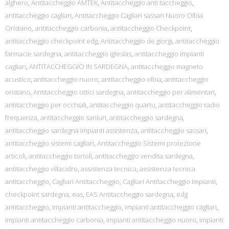
alghero
,
Antitaccheggio AMTEK
,
Antitaccheggio anti taccheggio
,
antitaccheggio cagliari
,
Antitaccheggio Cagliari sassari Nuoro Olbia
Oristano
,
antitaccheggio carbonia
,
antitaccheggio Checkpoint
,
antitaccheggio checkpoint edg
,
Antitaccheggio de giorgi
,
antitaccheggio
farmacie sardegna
,
antitaccheggio iglesias
,
antitaccheggio impianti
cagliari
,
ANTITACCHEGGIO IN SARDEGNA
,
antitaccheggio magneto
acustico
,
antitaccheggio nuoro
,
antitaccheggio olbia
,
antitaccheggio
oristano
,
Antitaccheggio ottici sardegna
,
antitaccheggio per alimentari
,
antitaccheggio per occhiali
,
antitaccheggio quartu
,
antitaccheggio radio
frequenza
,
antitaccheggio sanluri
,
antitaccheggio sardegna
,
antitaccheggio sardegna impianti assistenza
,
antitaccheggio sassari
,
antitaccheggio sistemi cagliari
,
Antitaccheggio Sistemi protezione
articoli
,
antitaccheggio tortolì
,
antitaccheggio vendita sardegna
,
antitaccheggio villacidro
,
assistenza tecnica
,
assistenza tecnica
antitaccheggio
,
Cagliari Antitaccheggio
,
Cagliari Antitaccheggio Impianti
,
checkpoint sardegna
,
eas
,
EAS Antitaccheggio sardegna
,
edg
antitaccheggio
,
impianti antitaccheggio
,
impianti antitaccheggio cagliari
,
impianti antitaccheggio carbonia
,
impianti antitaccheggio nuoro
,
impianti