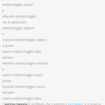
antitaccheggio sanluri
e
villacidro antitaccheggio
ma in particolare
antitaccheggio alghero
o
impianti antitaccheggio cagliari
e quindi
sistemi antitaccheggio olbia
dunque
impianti antitaccheggio oristano
o
sistemi antitaccheggio nuoro
quindi
impianti antitaccheggio nuoro
ed infine
sistemi antitaccheggio olbia
L’
antitaccheggio
è un’attività che contrasta il
taccheggio
, e si trova la