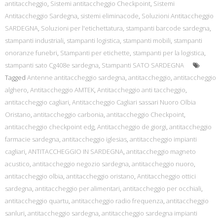
antitaccheggio
,
Sistemi antitaccheggio Checkpoint
,
Sistemi
Antitaccheggio Sardegna
,
sistemi eliminacode
,
Soluzioni Antitaccheggio
SARDEGNA
,
Soluzioni per l'etichettatura
,
stampanti barcode sardegna
,
stampanti industriali
,
stampanti logistica
,
stampanti mobili
,
stampanti
onoranze funebri
,
Stampanti per etichette
,
stampanti per la logistica
,
stampanti sato Cg408e sardegna
,
Stampanti SATO SARDEGNA
Tagged
Antenne antitaccheggio sardegna
,
antitaccheggio
,
antitaccheggio
alghero
,
Antitaccheggio AMTEK
,
Antitaccheggio anti taccheggio
,
antitaccheggio cagliari
,
Antitaccheggio Cagliari sassari Nuoro Olbia
Oristano
,
antitaccheggio carbonia
,
antitaccheggio Checkpoint
,
antitaccheggio checkpoint edg
,
Antitaccheggio de giorgi
,
antitaccheggio
farmacie sardegna
,
antitaccheggio iglesias
,
antitaccheggio impianti
cagliari
,
ANTITACCHEGGIO IN SARDEGNA
,
antitaccheggio magneto
acustico
,
antitaccheggio negozio sardegna
,
antitaccheggio nuoro
,
antitaccheggio olbia
,
antitaccheggio oristano
,
Antitaccheggio ottici
sardegna
,
antitaccheggio per alimentari
,
antitaccheggio per occhiali
,
antitaccheggio quartu
,
antitaccheggio radio frequenza
,
antitaccheggio
sanluri
,
antitaccheggio sardegna
,
antitaccheggio sardegna impianti