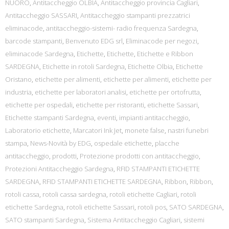
NUORO
,
Antitaccheggio OLBIA
,
Antitaccheggio provincia Cagliari
,
Antitaccheggio SASSARI
,
Antitaccheggio stampanti prezzatrici
eliminacode
,
antitaccheggio-sistemi- radio frequenza Sardegna
,
barcode stampanti
,
Benvenuto EDG srl
,
Eliminacode per negozi
,
eliminacode Sardegna
,
Etichette
,
Etichette
,
Etichette e Ribbon
SARDEGNA
,
Etichette in rotoli Sardegna
,
Etichette Olbia
,
Etichette
Oristano
,
etichette per alimenti
,
etichette per alimenti
,
etichette per
industria
,
etichette per laboratori analisi
,
etichette per ortofrutta
,
etichette per ospedali
,
etichette per ristoranti
,
etichette Sassari
,
Etichette stampanti Sardegna
,
eventi
,
impianti antitaccheggio
,
Laboratorio etichette
,
Marcatori Ink Jet
,
monete false
,
nastri funebri
stampa
,
News-Novità by EDG
,
ospedale etichette
,
placche
antitaccheggio
,
prodotti
,
Protezione prodotti con antitaccheggio
,
Protezioni Antitaccheggio Sardegna
,
RFID STAMPANTI ETICHETTE
SARDEGNA
,
RFID STAMPANTI ETICHETTE SARDEGNA
,
Ribbon
,
Ribbon
,
rotoli cassa
,
rotoli cassa sardegna
,
rotoli etichette Cagliari
,
rotoli
etichette Sardegna
,
rotoli etichette Sassari
,
rotoli pos
,
SATO SARDEGNA
,
SATO stampanti Sardegna
,
Sistema Antitaccheggio Cagliari
,
sistemi