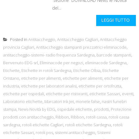
sezione DOWNLOAD News le Novità
del...
LEGGI TUTTO
Posted in
Antitaccheggio
,
Antitaccheggio Cagliari
,
Antitaccheggio
provincia Cagliari
,
Antitaccheggio stampanti prezzatrici eliminacode
,
antitaccheggio-sistemi- radio frequenza Sardegna
,
barcode stampanti
,
Benvenuto EDG srl
,
Eliminacode per negozi
,
eliminacode Sardegna
,
Etichette
,
Etichette in rotoli Sardegna
,
Etichette Olbia
,
Etichette
Oristano
,
etichette per alimenti
,
etichette per alimenti
,
etichette per
industria
,
etichette per laboratori analisi
,
etichette per ortofrutta
,
etichette per ospedali
,
etichette per ristoranti
,
etichette Sassari
,
eventi
,
Laboratorio etichette
,
Marcatori Ink Jet
,
monete false
,
nastri funebri
stampa
,
News-Novità by EDG
,
ospedale etichette
,
prodotti
,
Protezione
prodotti con antitaccheggio
,
Ribbon
,
Ribbon
,
rotoli cassa
,
rotoli cassa
sardegna
,
rotoli etichette Cagliari
,
rotoli etichette Sardegna
,
rotoli
etichette Sassari
,
rotoli pos
,
sistemi antitaccheggio
,
Sistemi