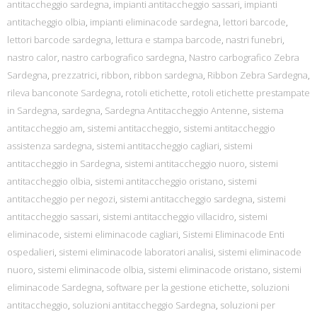
antitaccheggio sardegna
,
impianti antitaccheggio sassari
,
impianti
antitacheggio olbia
,
impianti eliminacode sardegna
,
lettori barcode
,
lettori barcode sardegna
,
lettura e stampa barcode
,
nastri funebri
,
nastro calor
,
nastro carbografico sardegna
,
Nastro carbografico Zebra
Sardegna
,
prezzatrici
,
ribbon
,
ribbon sardegna
,
Ribbon Zebra Sardegna
,
rileva banconote Sardegna
,
rotoli etichette
,
rotoli etichette prestampate
in Sardegna
,
sardegna
,
Sardegna Antitaccheggio Antenne
,
sistema
antitaccheggio am
,
sistemi antitaccheggio
,
sistemi antitaccheggio
assistenza sardegna
,
sistemi antitaccheggio cagliari
,
sistemi
antitaccheggio in Sardegna
,
sistemi antitaccheggio nuoro
,
sistemi
antitaccheggio olbia
,
sistemi antitaccheggio oristano
,
sistemi
antitaccheggio per negozi
,
sistemi antitaccheggio sardegna
,
sistemi
antitaccheggio sassari
,
sistemi antitaccheggio villacidro
,
sistemi
eliminacode
,
sistemi eliminacode cagliari
,
Sistemi Eliminacode Enti
ospedalieri
,
sistemi eliminacode laboratori analisi
,
sistemi eliminacode
nuoro
,
sistemi eliminacode olbia
,
sistemi eliminacode oristano
,
sistemi
eliminacode Sardegna
,
software per la gestione etichette
,
soluzioni
antitaccheggio
,
soluzioni antitaccheggio Sardegna
,
soluzioni per