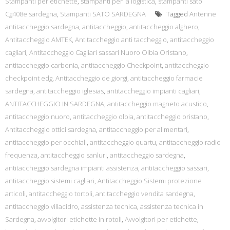
Stampanti per etichette
,
stampanti per la logistica
,
stampanti sato
Cg408e sardegna
,
Stampanti SATO SARDEGNA
Tagged
Antenne
antitaccheggio sardegna
,
antitaccheggio
,
antitaccheggio alghero
,
Antitaccheggio AMTEK
,
Antitaccheggio anti taccheggio
,
antitaccheggio
cagliari
,
Antitaccheggio Cagliari sassari Nuoro Olbia Oristano
,
antitaccheggio carbonia
,
antitaccheggio Checkpoint
,
antitaccheggio
checkpoint edg
,
Antitaccheggio de giorgi
,
antitaccheggio farmacie
sardegna
,
antitaccheggio iglesias
,
antitaccheggio impianti cagliari
,
ANTITACCHEGGIO IN SARDEGNA
,
antitaccheggio magneto acustico
,
antitaccheggio nuoro
,
antitaccheggio olbia
,
antitaccheggio oristano
,
Antitaccheggio ottici sardegna
,
antitaccheggio per alimentari
,
antitaccheggio per occhiali
,
antitaccheggio quartu
,
antitaccheggio radio
frequenza
,
antitaccheggio sanluri
,
antitaccheggio sardegna
,
antitaccheggio sardegna impianti assistenza
,
antitaccheggio sassari
,
antitaccheggio sistemi cagliari
,
Antitaccheggio Sistemi protezione
articoli
,
antitaccheggio tortolì
,
antitaccheggio vendita sardegna
,
antitaccheggio villacidro
,
assistenza tecnica
,
assistenza tecnica in
Sardegna
,
avvolgitori etichette in rotoli
,
Avvolgitori per etichette
,