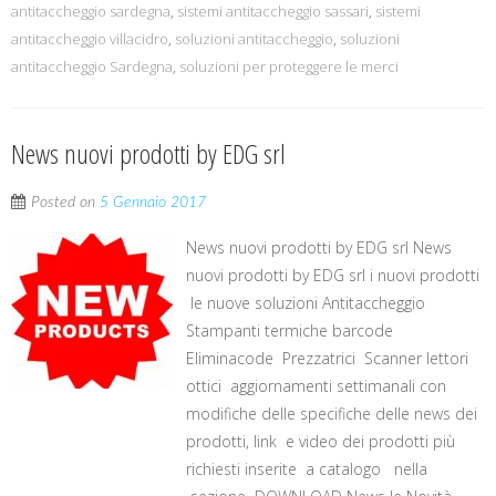
antitaccheggio sardegna
,
sistemi antitaccheggio sassari
,
sistemi
antitaccheggio villacidro
,
soluzioni antitaccheggio
,
soluzioni
antitaccheggio Sardegna
,
soluzioni per proteggere le merci
News nuovi prodotti by EDG srl
Posted on
5 Gennaio 2017
News nuovi prodotti by EDG srl News
nuovi prodotti by EDG srl i nuovi prodotti
le nuove soluzioni Antitaccheggio
Stampanti termiche barcode
Eliminacode Prezzatrici Scanner lettori
ottici aggiornamenti settimanali con
modifiche delle specifiche delle news dei
prodotti, link e video dei prodotti più
richiesti inserite a catalogo nella