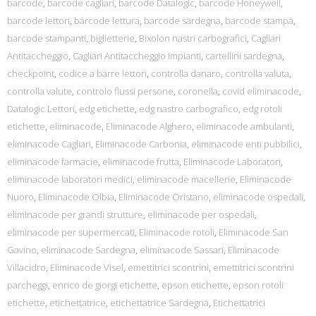
barcode
,
barcode cagliari
,
barcode Datalogic
,
barcode Honeywell
,
barcode lettori
,
barcode lettura
,
barcode sardegna
,
barcode stampa
,
barcode stampanti
,
biglietterie
,
Bixolon nastri carbografici
,
Cagliari
Antitaccheggio
,
Cagliari Antitaccheggio Impianti
,
cartellini sardegna
,
checkpoint
,
codice a barre lettori
,
controlla danaro
,
controlla valuta
,
controlla valute
,
controlo flussi persone
,
coronella
,
covid eliminacode
,
Datalogic Lettori
,
edg etichette
,
edg nastro carbografico
,
edg rotoli
etichette
,
eliminacode
,
Eliminacode Alghero
,
eliminacode ambulanti
,
eliminacode Cagliari
,
Eliminacode Carbonia
,
eliminacode enti pubbilici
,
eliminacode farmacie
,
eliminacode frutta
,
Eliminacode Laboratori
,
eliminacode laboratori medici
,
eliminacode macellerie
,
Eliminacode
Nuoro
,
Eliminacode Olbia
,
Eliminacode Oristano
,
eliminacode ospedali
,
eliminacode per grandi strutture
,
eliminacode per ospedali
,
eliminacode per supermercati
,
Eliminacode rotoli
,
Eliminacode San
Gavino
,
eliminacode Sardegna
,
eliminacode Sassari
,
Eliminacode
Villacidro
,
Eliminacode Visel
,
emettitrici scontrini
,
emettitrici scontrini
parcheggi
,
enrico de giorgi etichette
,
epson etichette
,
epson rotoli
etichette
,
etichettatrice
,
etichettatrice Sardegna
,
Etichettatrici