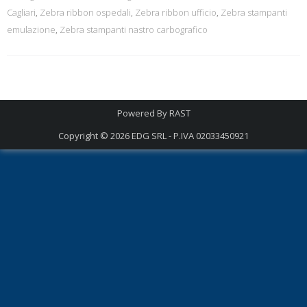
Cagliari
,
Zebra ribbon ospedali
,
Zebra ribbon ufficio
,
Zebra stampanti
emulazione
,
Zebra stampanti nastro carbografico
Powered By
RAST
Copyright © 2026
EDG SRL - P.IVA 02033450921