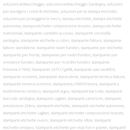
soluzioni antitaccheggio
,
soluzioni antitaccheggio Sardegna
,
soluzioni
per avvolgere i rotoli di etichette
,
soluzioni per la stampa etichette
,
soluzioni per proteggere le merci
,
stampa etichette
,
stampa etichette
autonoma
,
stampa etichette composizione tessuto
,
stampa etichette
nutrizionali
,
stampante cartellini accesso
,
stampante coronella
sardegna
,
stampante etichette a colori
,
stampante fatture
,
stampante
fatture standalone
,
stampante nastri funebri
,
stampante per etichette
,
stampante per fioristi
,
stampante per nastri funebri
,
stampante per
onoranze funebri
,
stampante per ricordini funebri
,
stampante
PrimeraLX 1000
,
Stampante SATO Cg408
,
stampante sato ws408 tt
,
stampante scontrini
,
stampante stand alone
,
stampante termica fatture
,
stampante termica scontrini
,
stampanteLx1000 Primera
,
stampanti a
trasferimento termico
,
stampanti argox
,
stampanti barcode
,
stampanti
barcode sardegna
,
stampanti cagliari
,
stampanti cartoncini
,
stampanti
emulazione Zebra
,
stampanti etichette
,
stampanti etichette autonome
,
stampanti etichette cagliari
,
stampanti etichette composizione tessuto
,
stampanti etichette nuoro
,
stampanti etichette olbia
,
stampanti
etichette oristano
,
Stampanti etichette per vivai fiori e piante
,
stampanti