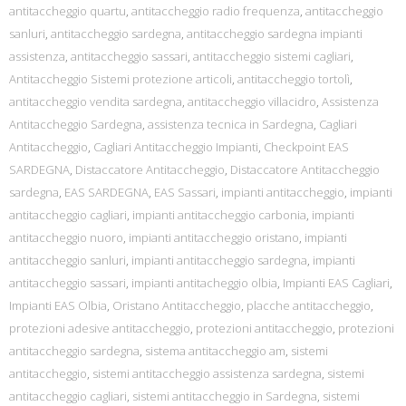
antitaccheggio quartu
,
antitaccheggio radio frequenza
,
antitaccheggio
sanluri
,
antitaccheggio sardegna
,
antitaccheggio sardegna impianti
assistenza
,
antitaccheggio sassari
,
antitaccheggio sistemi cagliari
,
Antitaccheggio Sistemi protezione articoli
,
antitaccheggio tortolì
,
antitaccheggio vendita sardegna
,
antitaccheggio villacidro
,
Assistenza
Antitaccheggio Sardegna
,
assistenza tecnica in Sardegna
,
Cagliari
Antitaccheggio
,
Cagliari Antitaccheggio Impianti
,
Checkpoint EAS
SARDEGNA
,
Distaccatore Antitaccheggio
,
Distaccatore Antitaccheggio
sardegna
,
EAS SARDEGNA
,
EAS Sassari
,
impianti antitaccheggio
,
impianti
antitaccheggio cagliari
,
impianti antitaccheggio carbonia
,
impianti
antitaccheggio nuoro
,
impianti antitaccheggio oristano
,
impianti
antitaccheggio sanluri
,
impianti antitaccheggio sardegna
,
impianti
antitaccheggio sassari
,
impianti antitacheggio olbia
,
Impianti EAS Cagliari
,
Impianti EAS Olbia
,
Oristano Antitaccheggio
,
placche antitaccheggio
,
protezioni adesive antitaccheggio
,
protezioni antitaccheggio
,
protezioni
antitaccheggio sardegna
,
sistema antitaccheggio am
,
sistemi
antitaccheggio
,
sistemi antitaccheggio assistenza sardegna
,
sistemi
antitaccheggio cagliari
,
sistemi antitaccheggio in Sardegna
,
sistemi