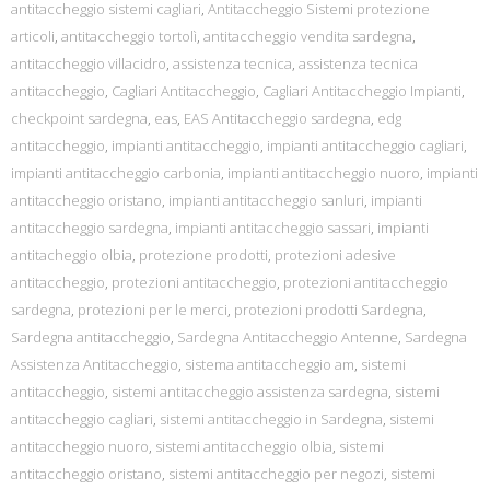
antitaccheggio sistemi cagliari
,
Antitaccheggio Sistemi protezione
articoli
,
antitaccheggio tortolì
,
antitaccheggio vendita sardegna
,
antitaccheggio villacidro
,
assistenza tecnica
,
assistenza tecnica
antitaccheggio
,
Cagliari Antitaccheggio
,
Cagliari Antitaccheggio Impianti
,
checkpoint sardegna
,
eas
,
EAS Antitaccheggio sardegna
,
edg
antitaccheggio
,
impianti antitaccheggio
,
impianti antitaccheggio cagliari
,
impianti antitaccheggio carbonia
,
impianti antitaccheggio nuoro
,
impianti
antitaccheggio oristano
,
impianti antitaccheggio sanluri
,
impianti
antitaccheggio sardegna
,
impianti antitaccheggio sassari
,
impianti
antitacheggio olbia
,
protezione prodotti
,
protezioni adesive
antitaccheggio
,
protezioni antitaccheggio
,
protezioni antitaccheggio
sardegna
,
protezioni per le merci
,
protezioni prodotti Sardegna
,
Sardegna antitaccheggio
,
Sardegna Antitaccheggio Antenne
,
Sardegna
Assistenza Antitaccheggio
,
sistema antitaccheggio am
,
sistemi
antitaccheggio
,
sistemi antitaccheggio assistenza sardegna
,
sistemi
antitaccheggio cagliari
,
sistemi antitaccheggio in Sardegna
,
sistemi
antitaccheggio nuoro
,
sistemi antitaccheggio olbia
,
sistemi
antitaccheggio oristano
,
sistemi antitaccheggio per negozi
,
sistemi