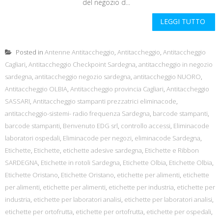
del negozio d...
LEGGI TUTTO
Posted in
Antenne Antitaccheggio
,
Antitaccheggio
,
Antitaccheggio
Cagliari
,
Antitaccheggio Checkpoint Sardegna
,
antitaccheggio in negozio
sardegna
,
antitaccheggio negozio sardegna
,
antitaccheggio NUORO
,
Antitaccheggio OLBIA
,
Antitaccheggio provincia Cagliari
,
Antitaccheggio
SASSARI
,
Antitaccheggio stampanti prezzatrici eliminacode
,
antitaccheggio-sistemi- radio frequenza Sardegna
,
barcode stampanti
,
barcode stampanti
,
Benvenuto EDG srl
,
controllo accessi
,
Eliminacode
laboratori ospedali
,
Eliminacode per negozi
,
eliminacode Sardegna
,
Etichette
,
Etichette
,
etichette adesive sardegna
,
Etichette e Ribbon
SARDEGNA
,
Etichette in rotoli Sardegna
,
Etichette Olbia
,
Etichette Olbia
,
Etichette Oristano
,
Etichette Oristano
,
etichette per alimenti
,
etichette
per alimenti
,
etichette per alimenti
,
etichette per industria
,
etichette per
industria
,
etichette per laboratori analisi
,
etichette per laboratori analisi
,
etichette per ortofrutta
,
etichette per ortofrutta
,
etichette per ospedali
,