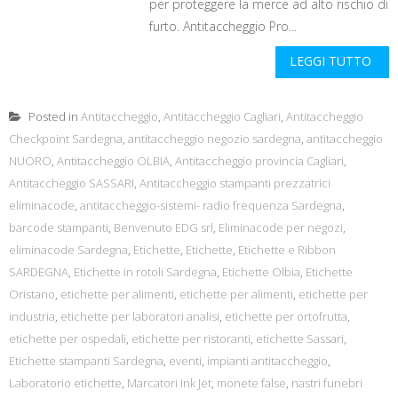
per proteggere la merce ad alto rischio di
furto. Antitaccheggio Pro...
LEGGI TUTTO
Posted in
Antitaccheggio
,
Antitaccheggio Cagliari
,
Antitaccheggio
Checkpoint Sardegna
,
antitaccheggio negozio sardegna
,
antitaccheggio
NUORO
,
Antitaccheggio OLBIA
,
Antitaccheggio provincia Cagliari
,
Antitaccheggio SASSARI
,
Antitaccheggio stampanti prezzatrici
eliminacode
,
antitaccheggio-sistemi- radio frequenza Sardegna
,
barcode stampanti
,
Benvenuto EDG srl
,
Eliminacode per negozi
,
eliminacode Sardegna
,
Etichette
,
Etichette
,
Etichette e Ribbon
SARDEGNA
,
Etichette in rotoli Sardegna
,
Etichette Olbia
,
Etichette
Oristano
,
etichette per alimenti
,
etichette per alimenti
,
etichette per
industria
,
etichette per laboratori analisi
,
etichette per ortofrutta
,
etichette per ospedali
,
etichette per ristoranti
,
etichette Sassari
,
Etichette stampanti Sardegna
,
eventi
,
impianti antitaccheggio
,
Laboratorio etichette
,
Marcatori Ink Jet
,
monete false
,
nastri funebri