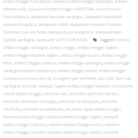
antitaccheggio Checkpoint
,
Sistemi Antitaccheggio Sardegna
,
sistemi
eliminacode
,
Soluzioni Antitaccheggio SARDEGNA
,
Soluzioni per
l'etichettatura
,
stampanti barcode sardegna
,
stampanti industriali
,
stampanti logistica
,
stampanti mobili
,
stampanti onoranze funebri
,
Stampanti per etichette
,
stampanti per la logistica
,
stampanti sato
Cg408e sardegna
,
Stampanti SATO SARDEGNA
Tagged
Antenne
antitaccheggio sardegna
,
antitaccheggio
,
antitaccheggio cagliari
,
antitaccheggio impianti cagliari
,
antitaccheggio nuoro
,
antitaccheggio
olbia
,
antitaccheggio oristano
,
antitaccheggio sardegna
,
antitaccheggio
sardegna impianti assistenza
,
antitaccheggio sassari
,
Antitaccheggio
Sistemi protezione articoli
,
Avvolgitori per etichette
,
barcode
,
barcode
sardegna
,
barcode stampa
,
Cagliari Antitaccheggio Impianti
,
checkpoint
,
chiodi antitaccheggio
,
eliminacode
,
etichette
,
etichette adesive
,
etichette alimentari sardegna
,
etichette da stampare
,
etichette
ortofrutta
,
etichette prestampate
,
etichette rigide antitaccheggio
,
impianti antitaccheggio
,
impianti antitaccheggio cagliari
,
impianti
antitaccheggio carbonia
,
impianti antitaccheggio nuoro
,
impianti
antitaccheggio oristano
,
impianti antitaccheggio sanluri
,
impianti