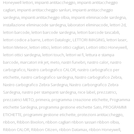
Honeywell lettori
,
impianti antitaccheggio
,
impianti antitaccheggio
cagliari
,
impianti antitaccheggio sanluri
,
impianti antitaccheggio
sardegna
,
impianti antitacheggio olbia
,
impianti eliminacode sardegna
,
installazione eliminacode sardegna
,
laboratori eliminacode
,
lettori 2d
,
lettori barcode
,
lettori barcode sardegna
,
lettori barcode tascabili
,
lettori codice a barre
,
Lettori Datalogic
,
LETTORI IMAGING
,
lettori laser
,
lettori Meteor
,
lettori ottici
,
lettori ottici cagliari
,
Lettori ottici Honeywell
,
lettori ottici sardegna
,
lettori touch
,
lettori wi fi
,
lettura e stampa
barcode
,
marcatori ink jet
,
meto
,
nastri funebri
,
nastro calor
,
nastro
carbografico
,
Nastro carbografico CALOR
,
nastro carbografico per
etichette
,
nastro carbografico sardegna
,
Nastro carbografico Zebra
,
Nastro carbografico Zebra Sardegna
,
Nastro carbongrafico Zebra
Sardegna
,
nastro per stampanti sardegna
,
nice label
,
prezzatrici
,
prezzatrici METO
,
primera
,
programma creazione etichette
,
Programma
etichette Sardegna
,
programma gestione etichette Sato
,
PROGRAMMI
ETICHETTE
,
programmi gestione etichette
,
protezioni antitaccheggio
,
ribbon
,
Ribbon Bixolon
,
ribbon cagliari ribbon sassari ribbon olbia
,
Ribbon CALOR
,
Ribbon Citizen
,
ribbon Datamax
,
ribbon Honeywell
,