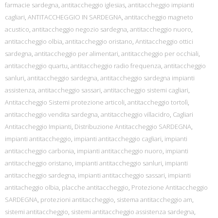
farmacie sardegna
,
antitaccheggio iglesias
,
antitaccheggio impianti
cagliari
,
ANTITACCHEGGIO IN SARDEGNA
,
antitaccheggio magneto
acustico
,
antitaccheggio negozio sardegna
,
antitaccheggio nuoro
,
antitaccheggio olbia
,
antitaccheggio oristano
,
Antitaccheggio ottici
sardegna
,
antitaccheggio per alimentari
,
antitaccheggio per occhiali
,
antitaccheggio quartu
,
antitaccheggio radio frequenza
,
antitaccheggio
sanluri
,
antitaccheggio sardegna
,
antitaccheggio sardegna impianti
assistenza
,
antitaccheggio sassari
,
antitaccheggio sistemi cagliari
,
Antitaccheggio Sistemi protezione articoli
,
antitaccheggio tortolì
,
antitaccheggio vendita sardegna
,
antitaccheggio villacidro
,
Cagliari
Antitaccheggio Impianti
,
Distribuzione Antitaccheggio SARDEGNA
,
impianti antitaccheggio
,
impianti antitaccheggio cagliari
,
impianti
antitaccheggio carbonia
,
impianti antitaccheggio nuoro
,
impianti
antitaccheggio oristano
,
impianti antitaccheggio sanluri
,
impianti
antitaccheggio sardegna
,
impianti antitaccheggio sassari
,
impianti
antitacheggio olbia
,
placche antitaccheggio
,
Protezione Antitaccheggio
SARDEGNA
,
protezioni antitaccheggio
,
sistema antitaccheggio am
,
sistemi antitaccheggio
,
sistemi antitaccheggio assistenza sardegna
,