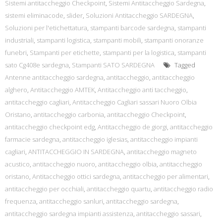
Sistemi antitaccheggio Checkpoint
,
Sistemi Antitaccheggio Sardegna
,
sistemi eliminacode
,
slider
,
Soluzioni Antitaccheggio SARDEGNA
,
Soluzioni per l'etichettatura
,
stampanti barcode sardegna
,
stampanti
industriali
,
stampanti logistica
,
stampanti mobili
,
stampanti onoranze
funebri
,
Stampanti per etichette
,
stampanti per la logistica
,
stampanti
sato Cg408e sardegna
,
Stampanti SATO SARDEGNA
Tagged
Antenne antitaccheggio sardegna
,
antitaccheggio
,
antitaccheggio
alghero
,
Antitaccheggio AMTEK
,
Antitaccheggio anti taccheggio
,
antitaccheggio cagliari
,
Antitaccheggio Cagliari sassari Nuoro Olbia
Oristano
,
antitaccheggio carbonia
,
antitaccheggio Checkpoint
,
antitaccheggio checkpoint edg
,
Antitaccheggio de giorgi
,
antitaccheggio
farmacie sardegna
,
antitaccheggio iglesias
,
antitaccheggio impianti
cagliari
,
ANTITACCHEGGIO IN SARDEGNA
,
antitaccheggio magneto
acustico
,
antitaccheggio nuoro
,
antitaccheggio olbia
,
antitaccheggio
oristano
,
Antitaccheggio ottici sardegna
,
antitaccheggio per alimentari
,
antitaccheggio per occhiali
,
antitaccheggio quartu
,
antitaccheggio radio
frequenza
,
antitaccheggio sanluri
,
antitaccheggio sardegna
,
antitaccheggio sardegna impianti assistenza
,
antitaccheggio sassari
,