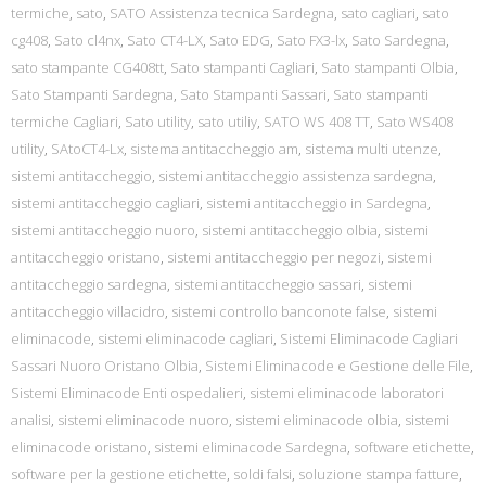
termiche
,
sato
,
SATO Assistenza tecnica Sardegna
,
sato cagliari
,
sato
cg408
,
Sato cl4nx
,
Sato CT4-LX
,
Sato EDG
,
Sato FX3-lx
,
Sato Sardegna
,
sato stampante CG408tt
,
Sato stampanti Cagliari
,
Sato stampanti Olbia
,
Sato Stampanti Sardegna
,
Sato Stampanti Sassari
,
Sato stampanti
termiche Cagliari
,
Sato utility
,
sato utiliy
,
SATO WS 408 TT
,
Sato WS408
utility
,
SAtoCT4-Lx
,
sistema antitaccheggio am
,
sistema multi utenze
,
sistemi antitaccheggio
,
sistemi antitaccheggio assistenza sardegna
,
sistemi antitaccheggio cagliari
,
sistemi antitaccheggio in Sardegna
,
sistemi antitaccheggio nuoro
,
sistemi antitaccheggio olbia
,
sistemi
antitaccheggio oristano
,
sistemi antitaccheggio per negozi
,
sistemi
antitaccheggio sardegna
,
sistemi antitaccheggio sassari
,
sistemi
antitaccheggio villacidro
,
sistemi controllo banconote false
,
sistemi
eliminacode
,
sistemi eliminacode cagliari
,
Sistemi Eliminacode Cagliari
Sassari Nuoro Oristano Olbia
,
Sistemi Eliminacode e Gestione delle File
,
Sistemi Eliminacode Enti ospedalieri
,
sistemi eliminacode laboratori
analisi
,
sistemi eliminacode nuoro
,
sistemi eliminacode olbia
,
sistemi
eliminacode oristano
,
sistemi eliminacode Sardegna
,
software etichette
,
software per la gestione etichette
,
soldi falsi
,
soluzione stampa fatture
,