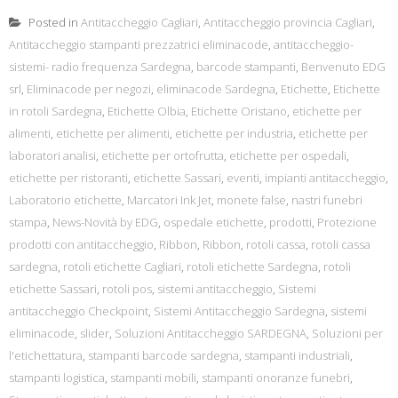
Posted in
Antitaccheggio Cagliari
,
Antitaccheggio provincia Cagliari
,
Antitaccheggio stampanti prezzatrici eliminacode
,
antitaccheggio-
sistemi- radio frequenza Sardegna
,
barcode stampanti
,
Benvenuto EDG
srl
,
Eliminacode per negozi
,
eliminacode Sardegna
,
Etichette
,
Etichette
in rotoli Sardegna
,
Etichette Olbia
,
Etichette Oristano
,
etichette per
alimenti
,
etichette per alimenti
,
etichette per industria
,
etichette per
laboratori analisi
,
etichette per ortofrutta
,
etichette per ospedali
,
etichette per ristoranti
,
etichette Sassari
,
eventi
,
impianti antitaccheggio
,
Laboratorio etichette
,
Marcatori Ink Jet
,
monete false
,
nastri funebri
stampa
,
News-Novità by EDG
,
ospedale etichette
,
prodotti
,
Protezione
prodotti con antitaccheggio
,
Ribbon
,
Ribbon
,
rotoli cassa
,
rotoli cassa
sardegna
,
rotoli etichette Cagliari
,
rotoli etichette Sardegna
,
rotoli
etichette Sassari
,
rotoli pos
,
sistemi antitaccheggio
,
Sistemi
antitaccheggio Checkpoint
,
Sistemi Antitaccheggio Sardegna
,
sistemi
eliminacode
,
slider
,
Soluzioni Antitaccheggio SARDEGNA
,
Soluzioni per
l'etichettatura
,
stampanti barcode sardegna
,
stampanti industriali
,
stampanti logistica
,
stampanti mobili
,
stampanti onoranze funebri
,