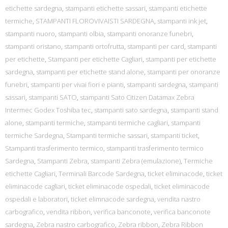
etichette sardegna
,
stampanti etichette sassari
,
stampanti etichette
termiche
,
STAMPANTI FLOROVIVAISTI SARDEGNA
,
stampanti ink jet
,
stampanti nuoro
,
stampanti olbia
,
stampanti onoranze funebri
,
stampanti oristano
,
stampanti ortofrutta
,
stampanti per card
,
stampanti
per etichette
,
Stampanti per etichette Cagliari
,
stampanti per etichette
sardegna
,
stampanti per etichette stand alone
,
stampanti per onoranze
funebri
,
stampanti per vivai fiori e pianti
,
stampanti sardegna
,
stampanti
sassari
,
stampanti SATO
,
stampanti Sato Citizen Datamax Zebra
Intermec Godex Toshiba tec
,
stampanti sato sardegna
,
stampanti stand
alone
,
stampanti termiche
,
stampanti termiche cagliari
,
stampanti
termiche Sardegna
,
Stampanti termiche sassari
,
stampanti ticket
,
Stampanti trasferimento termico
,
stampanti trasferimento termico
Sardegna
,
Stampanti Zebra
,
stampanti Zebra (emulazione)
,
Termiche
etichette Cagliari
,
Terminali Barcode Sardegna
,
ticket eliminacode
,
ticket
eliminacode cagliari
,
ticket eliminacode ospedali
,
ticket eliminacode
ospedali e laboratori
,
ticket elimnacode sardegna
,
vendita nastro
carbografico
,
vendita ribbon
,
verifica banconote
,
verifica banconote
sardegna
,
Zebra nastro carbografico
,
Zebra ribbon
,
Zebra Ribbon