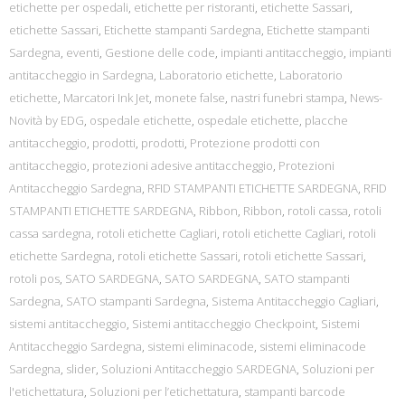
etichette per ospedali
,
etichette per ristoranti
,
etichette Sassari
,
etichette Sassari
,
Etichette stampanti Sardegna
,
Etichette stampanti
Sardegna
,
eventi
,
Gestione delle code
,
impianti antitaccheggio
,
impianti
antitaccheggio in Sardegna
,
Laboratorio etichette
,
Laboratorio
etichette
,
Marcatori Ink Jet
,
monete false
,
nastri funebri stampa
,
News-
Novità by EDG
,
ospedale etichette
,
ospedale etichette
,
placche
antitaccheggio
,
prodotti
,
prodotti
,
Protezione prodotti con
antitaccheggio
,
protezioni adesive antitaccheggio
,
Protezioni
Antitaccheggio Sardegna
,
RFID STAMPANTI ETICHETTE SARDEGNA
,
RFID
STAMPANTI ETICHETTE SARDEGNA
,
Ribbon
,
Ribbon
,
rotoli cassa
,
rotoli
cassa sardegna
,
rotoli etichette Cagliari
,
rotoli etichette Cagliari
,
rotoli
etichette Sardegna
,
rotoli etichette Sassari
,
rotoli etichette Sassari
,
rotoli pos
,
SATO SARDEGNA
,
SATO SARDEGNA
,
SATO stampanti
Sardegna
,
SATO stampanti Sardegna
,
Sistema Antitaccheggio Cagliari
,
sistemi antitaccheggio
,
Sistemi antitaccheggio Checkpoint
,
Sistemi
Antitaccheggio Sardegna
,
sistemi eliminacode
,
sistemi eliminacode
Sardegna
,
slider
,
Soluzioni Antitaccheggio SARDEGNA
,
Soluzioni per
l'etichettatura
,
Soluzioni per l’etichettatura
,
stampanti barcode