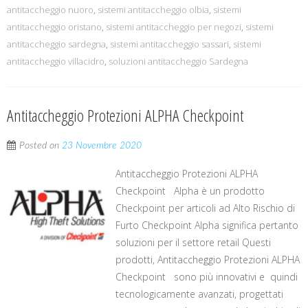
antitaccheggio nuoro
,
sistemi antitaccheggio olbia
,
sistemi
antitaccheggio oristano
,
sistemi antitaccheggio per negozi
,
sistemi
antitaccheggio sardegna
,
sistemi antitaccheggio sassari
,
sistemi
antitaccheggio villacidro
,
soluzioni antitaccheggio Sardegna
Antitaccheggio Protezioni ALPHA Checkpoint
Posted on
23 Novembre 2020
Antitaccheggio Protezioni ALPHA
Checkpoint Alpha è un prodotto
Checkpoint per articoli ad Alto Rischio di
Furto Checkpoint Alpha significa pertanto
soluzioni per il settore retail Questi
prodotti, Antitaccheggio Protezioni ALPHA
Checkpoint sono più innovativi e quindi
tecnologicamente avanzati, progettati