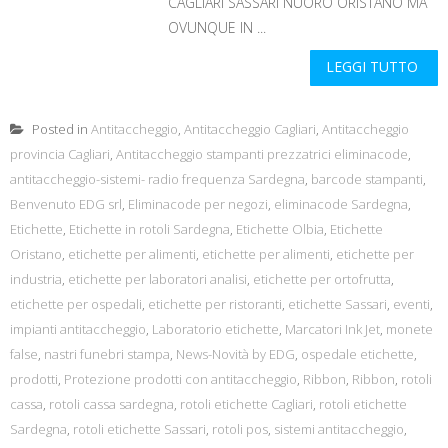
CAGLIARI SASSARI NUORO ORISTANO MA
OVUNQUE IN ...
LEGGI TUTTO
Posted in
Antitaccheggio
,
Antitaccheggio Cagliari
,
Antitaccheggio
provincia Cagliari
,
Antitaccheggio stampanti prezzatrici eliminacode
,
antitaccheggio-sistemi- radio frequenza Sardegna
,
barcode stampanti
,
Benvenuto EDG srl
,
Eliminacode per negozi
,
eliminacode Sardegna
,
Etichette
,
Etichette in rotoli Sardegna
,
Etichette Olbia
,
Etichette
Oristano
,
etichette per alimenti
,
etichette per alimenti
,
etichette per
industria
,
etichette per laboratori analisi
,
etichette per ortofrutta
,
etichette per ospedali
,
etichette per ristoranti
,
etichette Sassari
,
eventi
,
impianti antitaccheggio
,
Laboratorio etichette
,
Marcatori Ink Jet
,
monete
false
,
nastri funebri stampa
,
News-Novità by EDG
,
ospedale etichette
,
prodotti
,
Protezione prodotti con antitaccheggio
,
Ribbon
,
Ribbon
,
rotoli
cassa
,
rotoli cassa sardegna
,
rotoli etichette Cagliari
,
rotoli etichette
Sardegna
,
rotoli etichette Sassari
,
rotoli pos
,
sistemi antitaccheggio
,