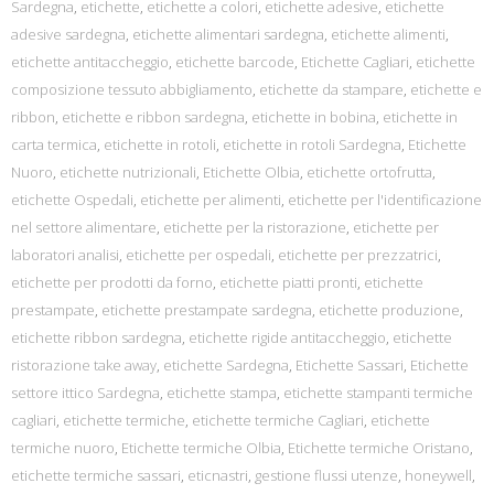
Sardegna
,
etichette
,
etichette a colori
,
etichette adesive
,
etichette
adesive sardegna
,
etichette alimentari sardegna
,
etichette alimenti
,
etichette antitaccheggio
,
etichette barcode
,
Etichette Cagliari
,
etichette
composizione tessuto abbigliamento
,
etichette da stampare
,
etichette e
ribbon
,
etichette e ribbon sardegna
,
etichette in bobina
,
etichette in
carta termica
,
etichette in rotoli
,
etichette in rotoli Sardegna
,
Etichette
Nuoro
,
etichette nutrizionali
,
Etichette Olbia
,
etichette ortofrutta
,
etichette Ospedali
,
etichette per alimenti
,
etichette per l'identificazione
nel settore alimentare
,
etichette per la ristorazione
,
etichette per
laboratori analisi
,
etichette per ospedali
,
etichette per prezzatrici
,
etichette per prodotti da forno
,
etichette piatti pronti
,
etichette
prestampate
,
etichette prestampate sardegna
,
etichette produzione
,
etichette ribbon sardegna
,
etichette rigide antitaccheggio
,
etichette
ristorazione take away
,
etichette Sardegna
,
Etichette Sassari
,
Etichette
settore ittico Sardegna
,
etichette stampa
,
etichette stampanti termiche
cagliari
,
etichette termiche
,
etichette termiche Cagliari
,
etichette
termiche nuoro
,
Etichette termiche Olbia
,
Etichette termiche Oristano
,
etichette termiche sassari
,
eticnastri
,
gestione flussi utenze
,
honeywell
,