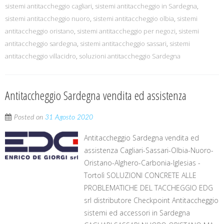
sistemi antitaccheggio cagliari
,
sistemi antitaccheggio in Sardegna
,
sistemi antitaccheggio nuoro
,
sistemi antitaccheggio olbia
,
sistemi
antitaccheggio oristano
,
sistemi antitaccheggio per negozi
,
sistemi
antitaccheggio sardegna
,
sistemi antitaccheggio sassari
,
sistemi
antitaccheggio villacidro
,
soluzioni antitaccheggio Sardegna
Antitaccheggio Sardegna vendita ed assistenza
Posted on
31 Agosto 2020
Antitaccheggio Sardegna vendita ed
assistenza Cagliari-Sassari-Olbia-Nuoro-
Oristano-Alghero-Carbonia-Iglesias -
Tortolì SOLUZIONI CONCRETE ALLE
PROBLEMATICHE DEL TACCHEGGIO EDG
srl distributore Checkpoint Antitaccheggio
sistemi ed accessori in Sardegna