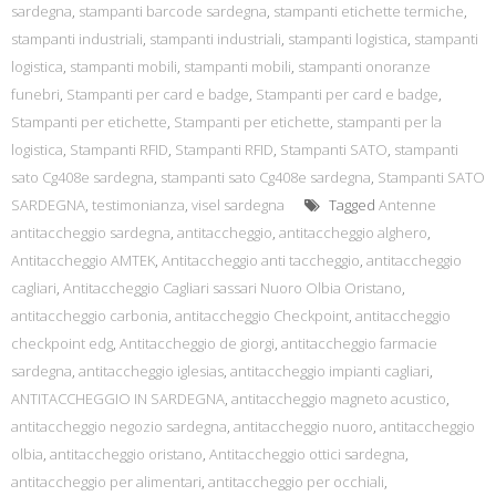
sardegna
,
stampanti barcode sardegna
,
stampanti etichette termiche
,
stampanti industriali
,
stampanti industriali
,
stampanti logistica
,
stampanti
logistica
,
stampanti mobili
,
stampanti mobili
,
stampanti onoranze
funebri
,
Stampanti per card e badge
,
Stampanti per card e badge
,
Stampanti per etichette
,
Stampanti per etichette
,
stampanti per la
logistica
,
Stampanti RFID
,
Stampanti RFID
,
Stampanti SATO
,
stampanti
sato Cg408e sardegna
,
stampanti sato Cg408e sardegna
,
Stampanti SATO
SARDEGNA
,
testimonianza
,
visel sardegna
Tagged
Antenne
antitaccheggio sardegna
,
antitaccheggio
,
antitaccheggio alghero
,
Antitaccheggio AMTEK
,
Antitaccheggio anti taccheggio
,
antitaccheggio
cagliari
,
Antitaccheggio Cagliari sassari Nuoro Olbia Oristano
,
antitaccheggio carbonia
,
antitaccheggio Checkpoint
,
antitaccheggio
checkpoint edg
,
Antitaccheggio de giorgi
,
antitaccheggio farmacie
sardegna
,
antitaccheggio iglesias
,
antitaccheggio impianti cagliari
,
ANTITACCHEGGIO IN SARDEGNA
,
antitaccheggio magneto acustico
,
antitaccheggio negozio sardegna
,
antitaccheggio nuoro
,
antitaccheggio
olbia
,
antitaccheggio oristano
,
Antitaccheggio ottici sardegna
,
antitaccheggio per alimentari
,
antitaccheggio per occhiali
,