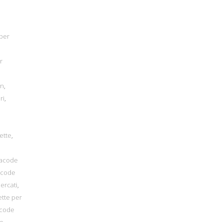
per
r
on
,
ri
,
ette
,
nacode
acode
ercati
,
ette per
acode
de
,