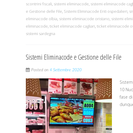
scontrini fiscali
,
sistemi eliminacode
,
sistemi eliminacode cagl
e Gestione delle File
,
Sistemi Eliminacode Enti ospedalieri
,
si
eliminacode olbia
,
sistemi eliminacode oristano
,
sistemi eli
eliminacode
,
ticket eliminacode cagliari
,
ticket eliminacode o
sistemi sardegna
Sistemi Eliminacode e Gestione delle File
Posted on
4 Settembre 2020
Sistemi
10 Nuo
fase d
dunque