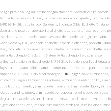
heggio provincia Cagliari
,
Antitaccheggio stampanti prezzatrici eliminacode
,
tampanti
,
Benvenuto EDG srl
,
Eliminacode laboratori ospedali
,
Eliminacode 
n SARDEGNA
,
Etichette in rotoli Sardegna
,
Etichette Olbia
,
Etichette Oristano
,
dustria
,
etichette per laboratori analisi
,
etichette per ortofrutta
,
etichette pe
sso clienti
,
Gestione delle code
,
Gestione delle code Sardegna
,
impianti
News-Novità by EDG
,
ospedale etichette
,
ospedale etichette
,
prodotti
,
Ribb
liari
,
rotoli etichette Cagliari
,
rotoli etichette Sardegna
,
rotoli etichette Sassa
temi antitaccheggio Checkpoint
,
Sistemi Antitaccheggio Sardegna
,
sistemi
Sardegna
,
Soluzioni Antitaccheggio SARDEGNA
,
Soluzioni per l'etichettatura
,
logistica
,
stampanti mobili
,
stampanti onoranze funebri
,
Stampanti per etich
tampanti SATO SARDEGNA
,
visel sardegna
Tagged
covid eliminacode
,
liminacode Cagliari
,
Eliminacode Carbonia
,
eliminacode enti pubbilici
,
elimi
code laboratori medici
,
eliminacode macellerie
,
Eliminacode Nuoro
,
Elimin
de per grandi strutture
,
eliminacode per ospedali
,
eliminacode per superm
rdegna
,
eliminacode Sassari
,
Eliminacode Villacidro
,
Eliminacode Visel
,
etich
e
,
gestione code Covid
,
impianti eliminacode sardegna
,
installazione elimin
eliminacode sardegna
,
rotoli ticket
,
sardegna eliminacode
,
sistemi eliminaco