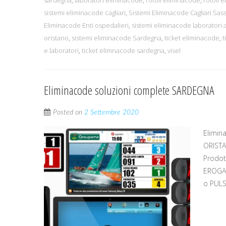
sistemi eliminacode cagliari
,
Sistemi Eliminacode Cagliari Sas
Eliminacode Enti ospedalieri
,
sistemi eliminacode laboratori a
oristano
,
sistemi eliminacode Sardegna
,
ticket eliminacode
,
t
e laboratori
,
ticket elimnacode sardegna
,
visel
Eliminacode soluzioni complete SARDEGNA
Posted on
2 Settembre 2020
Elimin
ORISTA
Prodot
EROGA
o PULS