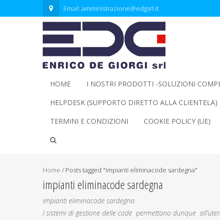
Email:
amministrazione@edgsrl.it
HOME
I NOSTRI PRODOTTI -SOLUZIONI COMP
HELPDESK (SUPPORTO DIRETTO ALLA CLIENTELA)
TERMINI E CONDIZIONI
COOKIE POLICY (UE)
Home
/
Posts tagged "impianti eliminacode sardegna"
impianti eliminacode sardegna
impianti eliminacode sardegna
I sistemi di gestione delle code permettono dunque all’utent