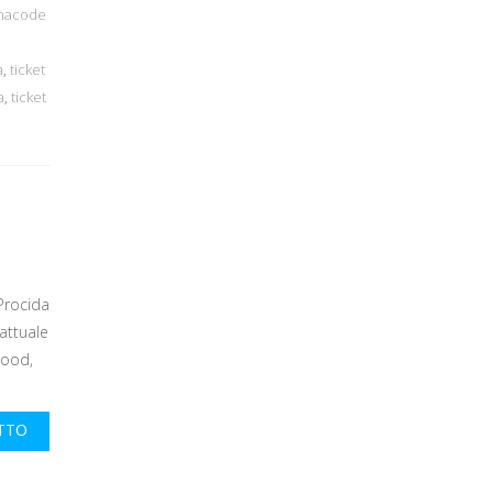
inacode
a
,
ticket
a
,
ticket
 Procida
attuale
Food,
UTTO