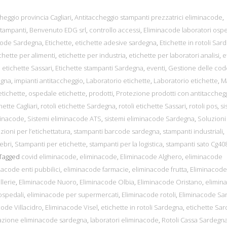
heggio provincia Cagliari
,
Antitaccheggio stampanti prezzatrici eliminacode
,
tampanti
,
Benvenuto EDG srl
,
controllo accessi
,
Eliminacode laboratori ospe
code Sardegna
,
Etichette
,
etichette adesive sardegna
,
Etichette in rotoli Sar
chette per alimenti
,
etichette per industria
,
etichette per laboratori analisi
,
e
,
etichette Sassari
,
Etichette stampanti Sardegna
,
eventi
,
Gestione delle cod
egna
,
impianti antitaccheggio
,
Laboratorio etichette
,
Laboratorio etichette
,
M
tichette
,
ospedale etichette
,
prodotti
,
Protezione prodotti con antitaccheg
hette Cagliari
,
rotoli etichette Sardegna
,
rotoli etichette Sassari
,
rotoli pos
,
si
minacode
,
Sistemi eliminacode ATS
,
sistemi eliminacode Sardegna
,
Soluzioni
zioni per l’etichettatura
,
stampanti barcode sardegna
,
stampanti industriali
,
ebri
,
Stampanti per etichette
,
stampanti per la logistica
,
stampanti sato Cg40
Tagged
covid eliminacode
,
eliminacode
,
Eliminacode Alghero
,
eliminacode
nacode enti pubbilici
,
eliminacode farmacie
,
eliminacode frutta
,
Eliminacode
lerie
,
Eliminacode Nuoro
,
Eliminacode Olbia
,
Eliminacode Oristano
,
elimin
ospedali
,
eliminacode per supermercati
,
Eliminacode rotoli
,
Eliminacode Sa
ode Villacidro
,
Eliminacode Visel
,
etichette in rotoli Sardegna
,
etichette Sa
lazione eliminacode sardegna
,
laboratori eliminacode
,
Rotoli Cassa Sardegn