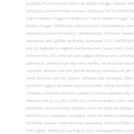
prodotti
,
Protezione prodotti con antitaccheggio
,
Ribbon
,
Ri
Sardegna
,
rotoli etichette Sassari
,
rotoli pos
,
SATO SARDEGN
Sistemi antitaccheggio Checkpoint
,
Sistemi Antitaccheggio S
Antitaccheggio SARDEGNA
,
Soluzioni per l'etichettatura
,
sta
stampanti onoranze funebri
,
Stampanti per etichette
,
Stampa
stampanti sato Cg408e sardegna
,
Stampanti SATO SARDEGN
articoli
,
biglietterie
,
biglietti manifestazioni
,
cassa rotoli
,
covid
eliminacode ATS
,
eliminacode Cagliari
,
Eliminacode Carbonia
Laboratori
,
eliminacode laboratori medici
,
eliminacode macel
ospedali
,
eliminacode per grandi strutture
,
eliminacode per 
rotoli
,
Eliminacode San Gavino
,
eliminacode Sardegna
,
elimi
Etichette Cagliari
,
Etichette Nuoro
,
Etichette Olbia
,
Etichette 
Oristano
,
etichette termiche sassari
,
farmacie eliminacode
,
i
eliminacode
,
p.o.s.
,
pos rotoli
,
Pos rotoli Sardegna
,
rotoli cas
etichette
,
rotoli etichette adesive
,
rotoli etichette da stampa
etichette per stampanti sardegna
,
rotoli etichette prestampa
etichette Sassari
,
rotoli etichette stampanti
,
Rotoli etichette 
Pos Cagliari
,
Rotoli pos Sardegna
,
rotoli stampanti fatture
,
roto