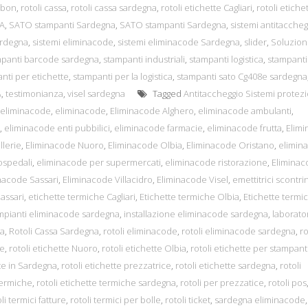
bbon
,
rotoli cassa
,
rotoli cassa sardegna
,
rotoli etichette Cagliari
,
rotoli etiche
A
,
SATO stampanti Sardegna
,
SATO stampanti Sardegna
,
sistemi antitaccheg
ardegna
,
sistemi eliminacode
,
sistemi eliminacode Sardegna
,
slider
,
Soluzion
mpanti barcode sardegna
,
stampanti industriali
,
stampanti logistica
,
stampanti
nti per etichette
,
stampanti per la logistica
,
stampanti sato Cg408e sardegna
A
,
testimonianza
,
visel sardegna
Tagged
Antitaccheggio Sistemi protez
 eliminacode
,
eliminacode
,
Eliminacode Alghero
,
eliminacode ambulanti
,
,
eliminacode enti pubbilici
,
eliminacode farmacie
,
eliminacode frutta
,
Elim
lerie
,
Eliminacode Nuoro
,
Eliminacode Olbia
,
Eliminacode Oristano
,
elimin
ospedali
,
eliminacode per supermercati
,
eliminacode ristorazione
,
Elimina
nacode Sassari
,
Eliminacode Villacidro
,
Eliminacode Visel
,
emettitrici scontrin
Sassari
,
etichette termiche Cagliari
,
Etichette termiche Olbia
,
Etichette termi
mpianti eliminacode sardegna
,
installazione eliminacode sardegna
,
laborato
sa
,
Rotoli Cassa Sardegna
,
rotoli eliminacode
,
rotoli eliminacode sardegna
,
ro
re
,
rotoli etichette Nuoro
,
rotoli etichette Olbia
,
rotoli etichette per stampant
te in Sardegna
,
rotoli etichette prezzatrice
,
rotoli etichette sardegna
,
rotoli
termiche
,
rotoli etichette termiche sardegna
,
rotoli per prezzatice
,
rotoli pos
li termici fatture
,
rotoli termici per bolle
,
rotoli ticket
,
sardegna eliminacode
,