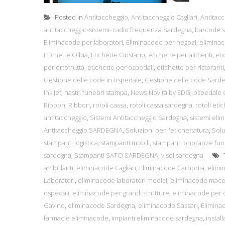
Posted in
Antitaccheggio
,
Antitaccheggio Cagliari
,
Antitacc
antitaccheggio-sistemi- radio frequenza Sardegna
,
barcode s
Eliminacode per laboratori
,
Eliminacode per negozi
,
elimina
Etichette Olbia
,
Etichette Oristano
,
etichette per alimenti
,
eti
per ortofrutta
,
etichette per ospedali
,
etichette per ristoranti
Gestione delle code in ospedale
,
Gestione delle code Sard
Ink Jet
,
nastri funebri stampa
,
News-Novità by EDG
,
ospedale e
Ribbon
,
Ribbon
,
rotoli cassa
,
rotoli cassa sardegna
,
rotoli etic
antitaccheggio
,
Sistemi Antitaccheggio Sardegna
,
sistemi eli
Antitaccheggio SARDEGNA
,
Soluzioni per l'etichettatura
,
Solu
stampanti logistica
,
stampanti mobili
,
stampanti onoranze fun
sardegna
,
Stampanti SATO SARDEGNA
,
visel sardegna
ambulanti
,
eliminacode Cagliari
,
Eliminacode Carbonia
,
elimi
Laboratori
,
eliminacode laboratori medici
,
eliminacode macel
ospedali
,
eliminacode per grandi strutture
,
eliminacode per 
Gavino
,
eliminacode Sardegna
,
eliminacode Sassari
,
Eliminac
farmacie eliminacode
,
impianti eliminacode sardegna
,
instal