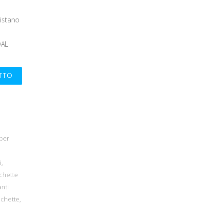
istano
ALI
UTTO
per
i
,
ichette
nti
ichette
,
,