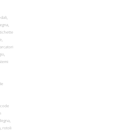
dali
,
degna
,
tichette
e
,
arcatori
gio
,
stemi
8e
acode
n
rdegna
,
a
,
rotoli