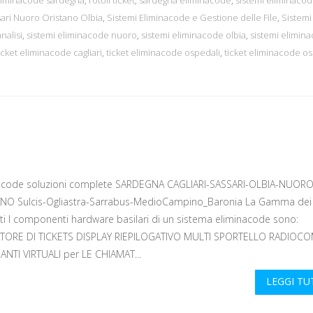
sari Nuoro Oristano Olbia
,
Sistemi Eliminacode e Gestione delle File
,
Sistemi
nalisi
,
sistemi eliminacode nuoro
,
sistemi eliminacode olbia
,
sistemi elimin
icket eliminacode cagliari
,
ticket eliminacode ospedali
,
ticket eliminacode os
acode soluzioni complete SARDEGNA CAGLIARI-SASSARI-OLBIA-NUORO
NO Sulcis-Ogliastra-Sarrabus-MedioCampino_Baronia La Gamma dei
ti I componenti hardware basilari di un sistema eliminacode sono:
TORE DI TICKETS DISPLAY RIEPILOGATIVO MULTI SPORTELLO RADIOC
ANTI VIRTUALI per LE CHIAMAT...
LEGGI T