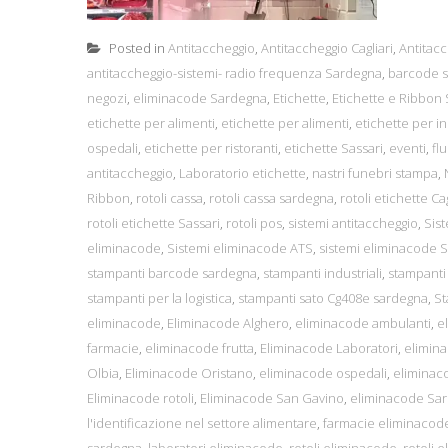
Posted in
Antitaccheggio
,
Antitaccheggio Cagliari
,
Antitacc
antitaccheggio-sistemi- radio frequenza Sardegna
,
barcode s
negozi
,
eliminacode Sardegna
,
Etichette
,
Etichette e Ribbo
etichette per alimenti
,
etichette per alimenti
,
etichette per in
ospedali
,
etichette per ristoranti
,
etichette Sassari
,
eventi
,
flu
antitaccheggio
,
Laboratorio etichette
,
nastri funebri stampa
,
Ribbon
,
rotoli cassa
,
rotoli cassa sardegna
,
rotoli etichette Cag
rotoli etichette Sassari
,
rotoli pos
,
sistemi antitaccheggio
,
Sis
eliminacode
,
Sistemi eliminacode ATS
,
sistemi eliminacode 
stampanti barcode sardegna
,
stampanti industriali
,
stampanti 
stampanti per la logistica
,
stampanti sato Cg408e sardegna
,
S
eliminacode
,
Eliminacode Alghero
,
eliminacode ambulanti
,
e
farmacie
,
eliminacode frutta
,
Eliminacode Laboratori
,
elimina
Olbia
,
Eliminacode Oristano
,
eliminacode ospedali
,
eliminaco
Eliminacode rotoli
,
Eliminacode San Gavino
,
eliminacode Sa
l'identificazione nel settore alimentare
,
farmacie eliminacod
sardegna
,
laboratori eliminacode
,
rotoli eliminacode
,
rotoli 