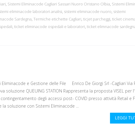
iari
,
Sistemi Eliminacode Cagliari Sassari Nuoro Oristano Olbia
,
Sistemi Elim
stemi eliminacode laboratori analisi
,
sistemi eliminacode nuoro
,
sistemi
minacode Sardegna
,
Termiche etichette Cagliari
,
ticjet parcheggi
,
ticket cinem
spedali
,
ticket eliminacode ospedali e laboratori
,
ticket elimnacode sardegn
 Eliminacode e Gestione delle File Enrico De Giorgi Srl -Cagliari Via
va soluzione QUEUING STATION Rappresenta la proposta VISEL per l'
i contingentamento degli accessi post- COVID presso attività Retail e 
 la soluzione con Sistemi Eliminacode ...
LEGGI T