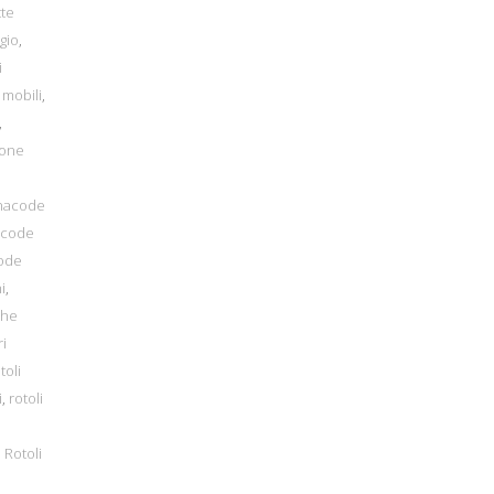
tte
gio
,
i
 mobili
,
,
ione
inacode
acode
code
i
,
che
ri
toli
i
,
rotoli
,
Rotoli