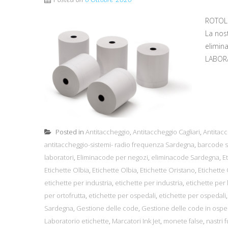
Posted on
6 Ottobre 2020
ROTOLI
La nos
elimin
LABORA
Posted in
Antitaccheggio
,
Antitaccheggio Cagliari
,
Antitacc
antitaccheggio-sistemi- radio frequenza Sardegna
,
barcode s
laboratori
,
Eliminacode per negozi
,
eliminacode Sardegna
,
E
Etichette Olbia
,
Etichette Olbia
,
Etichette Oristano
,
Etichette
etichette per industria
,
etichette per industria
,
etichette per 
per ortofrutta
,
etichette per ospedali
,
etichette per ospedali
Sardegna
,
Gestione delle code
,
Gestione delle code in ospe
Laboratorio etichette
,
Marcatori Ink Jet
,
monete false
,
nastri 