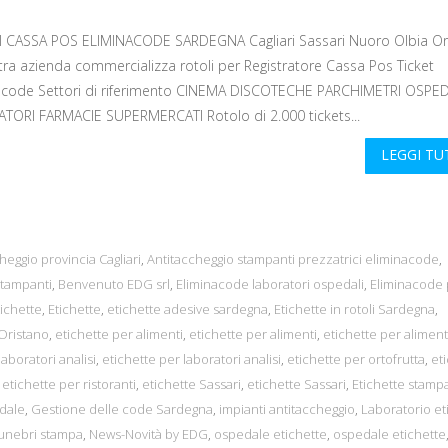
 CASSA POS ELIMINACODE SARDEGNA Cagliari Sassari Nuoro Olbia Or
tra azienda commercializza rotoli per Registratore Cassa Pos Ticket
acode Settori di riferimento CINEMA DISCOTECHE PARCHIMETRI OSPED
TORI FARMACIE SUPERMERCATI Rotolo di 2.000 tickets...
LEGGI T
heggio provincia Cagliari
,
Antitaccheggio stampanti prezzatrici eliminacode
,
tampanti
,
Benvenuto EDG srl
,
Eliminacode laboratori ospedali
,
Eliminacode 
tichette
,
Etichette
,
etichette adesive sardegna
,
Etichette in rotoli Sardegna
,
 Oristano
,
etichette per alimenti
,
etichette per alimenti
,
etichette per aliment
laboratori analisi
,
etichette per laboratori analisi
,
etichette per ortofrutta
,
et
,
etichette per ristoranti
,
etichette Sassari
,
etichette Sassari
,
Etichette stampa
dale
,
Gestione delle code Sardegna
,
impianti antitaccheggio
,
Laboratorio et
funebri stampa
,
News-Novità by EDG
,
ospedale etichette
,
ospedale etichette