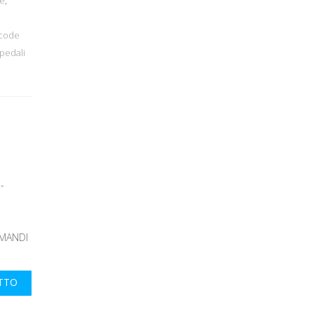
acode
pedali
-
OMANDI
UTTO