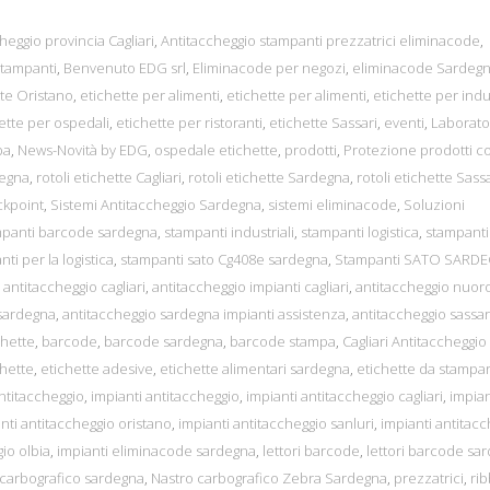
heggio provincia Cagliari
,
Antitaccheggio stampanti prezzatrici eliminacode
,
tampanti
,
Benvenuto EDG srl
,
Eliminacode per negozi
,
eliminacode Sardeg
tte Oristano
,
etichette per alimenti
,
etichette per alimenti
,
etichette per indu
ette per ospedali
,
etichette per ristoranti
,
etichette Sassari
,
eventi
,
Laborato
pa
,
News-Novità by EDG
,
ospedale etichette
,
prodotti
,
Protezione prodotti c
degna
,
rotoli etichette Cagliari
,
rotoli etichette Sardegna
,
rotoli etichette Sassa
ckpoint
,
Sistemi Antitaccheggio Sardegna
,
sistemi eliminacode
,
Soluzioni
mpanti barcode sardegna
,
stampanti industriali
,
stampanti logistica
,
stampanti
ti per la logistica
,
stampanti sato Cg408e sardegna
,
Stampanti SATO SARD
,
antitaccheggio cagliari
,
antitaccheggio impianti cagliari
,
antitaccheggio nuor
 sardegna
,
antitaccheggio sardegna impianti assistenza
,
antitaccheggio sassar
chette
,
barcode
,
barcode sardegna
,
barcode stampa
,
Cagliari Antitaccheggio
chette
,
etichette adesive
,
etichette alimentari sardegna
,
etichette da stampa
antitaccheggio
,
impianti antitaccheggio
,
impianti antitaccheggio cagliari
,
impian
nti antitaccheggio oristano
,
impianti antitaccheggio sanluri
,
impianti antitac
io olbia
,
impianti eliminacode sardegna
,
lettori barcode
,
lettori barcode sa
 carbografico sardegna
,
Nastro carbografico Zebra Sardegna
,
prezzatrici
,
ri