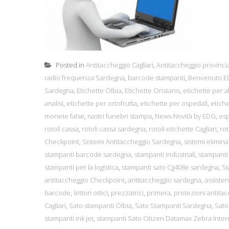
Posted in
Antitaccheggio Cagliari
,
Antitaccheggio provincia
radio frequenza Sardegna
,
barcode stampanti
,
Benvenuto ED
Sardegna
,
Etichette Olbia
,
Etichette Oristano
,
etichette per a
analisi
,
etichette per ortofrutta
,
etichette per ospedali
,
etiche
monete false
,
nastri funebri stampa
,
News-Novità by EDG
,
osp
rotoli cassa
,
rotoli cassa sardegna
,
rotoli etichette Cagliari
,
rot
Checkpoint
,
Sistemi Antitaccheggio Sardegna
,
sistemi elimin
stampanti barcode sardegna
,
stampanti industriali
,
stampanti 
stampanti per la logistica
,
stampanti sato Cg408e sardegna
,
S
antitaccheggio Checkpoint
,
antitaccheggio sardegna
,
assiste
barcode
,
lettori ottici
,
prezzatrici
,
primera
,
protezioni antita
Cagliari
,
Sato stampanti Olbia
,
Sato Stampanti Sardegna
,
Sato
stampanti ink jet
,
stampanti Sato Citizen Datamax Zebra Inte