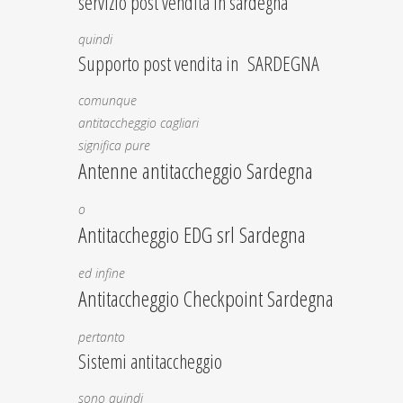
servizio post vendita in sardegna
quindi
Supporto post vendita in SARDEGNA
comunque
antitaccheggio cagliari
significa pure
Antenne antitaccheggio Sardegna
o
Antitaccheggio EDG srl Sardegna
ed infine
Antitaccheggio Checkpoint Sardegna
pertanto
Sistemi antitaccheggio
sono quindi