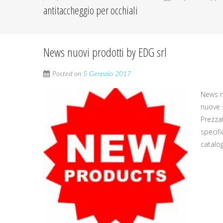
antitaccheggio per occhiali
News nuovi prodotti by EDG srl
Posted on
5 Gennaio 2017
News n
nuove 
Prezzat
specifi
catalo