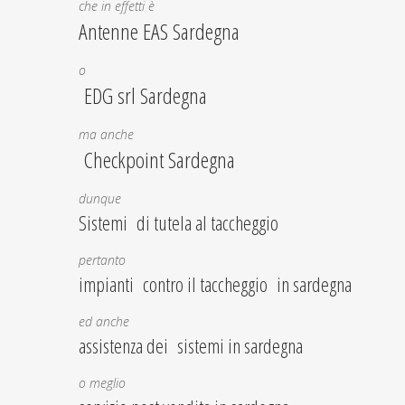
che in effetti è
Antenne EAS Sardegna
o
EDG srl Sardegna
ma anche
Checkpoint Sardegna
dunque
Sistemi di tutela al taccheggio
pertanto
impianti contro il taccheggio in sardegna
ed anche
assistenza dei sistemi in sardegna
o meglio