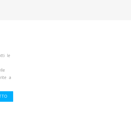
tti le
lle
erite a
UTTO