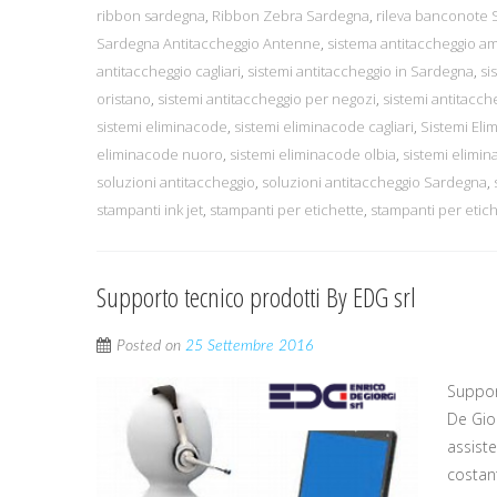
ribbon sardegna
,
Ribbon Zebra Sardegna
,
rileva banconote
Sardegna Antitaccheggio Antenne
,
sistema antitaccheggio a
antitaccheggio cagliari
,
sistemi antitaccheggio in Sardegna
,
si
oristano
,
sistemi antitaccheggio per negozi
,
sistemi antitacc
sistemi eliminacode
,
sistemi eliminacode cagliari
,
Sistemi Eli
eliminacode nuoro
,
sistemi eliminacode olbia
,
sistemi elimin
soluzioni antitaccheggio
,
soluzioni antitaccheggio Sardegna
,
stampanti ink jet
,
stampanti per etichette
,
stampanti per etic
Supporto tecnico prodotti By EDG srl
Posted on
25 Settembre 2016
Suppor
De Gio
assist
costan