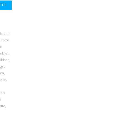
UTTO
istemi-
 rotoli
ri
nk Jet
,
Ribbon
,
ggio
ura
,
ette
,
tori
i
ette
,