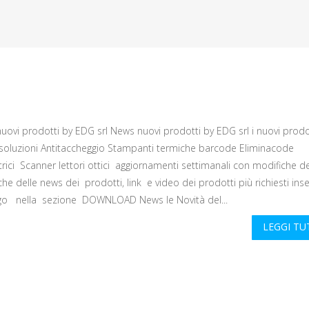
uovi prodotti by EDG srl News nuovi prodotti by EDG srl i nuovi prodo
soluzioni Antitaccheggio Stampanti termiche barcode Eliminacode
rici Scanner lettori ottici aggiornamenti settimanali con modifiche de
che delle news dei prodotti, link e video dei prodotti più richiesti ins
go nella sezione DOWNLOAD News le Novità del...
LEGGI T