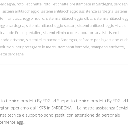
 Sardegna
,
rotoli etichette
,
rotoli etichette prestampate in Sardegna
,
sardegn
m
,
sistemi antitaccheggio
,
sistemi antitaccheggio assistenza sardegna
,
sistemi
stemi antitaccheggio nuoro
,
sistemi antitaccheggio olbia
,
sistemi antitacchegg
heggio sardegna
,
sistemi antitaccheggio sassari
,
sistemi antitaccheggio villacid
minacode Enti ospedalieri
,
sistemi eliminacode laboratori analisi
,
sistemi
acode oristano
,
sistemi eliminacode Sardegna
,
software per la gestione etic
soluzioni per proteggere le merci
,
stampanti barcode
,
stampanti etichette
,
hette sardegna
to tecnico prodotti By EDG srl Supporto tecnico prodotti By EDG srl 
rgi srl operiamo dal 1975 in SARDEGNA La nostra assistenza Servizi
enza tecnica e supporto sono gestiti con attenzione da personale
temente agg...