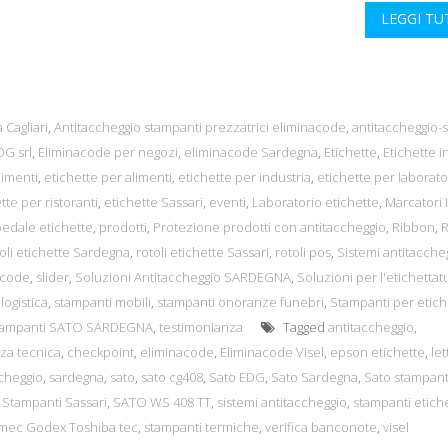
LEGGI T
 Cagliari
,
Antitaccheggio stampanti prezzatrici eliminacode
,
antitaccheggio-s
G srl
,
Eliminacode per negozi
,
eliminacode Sardegna
,
Etichette
,
Etichette in
limenti
,
etichette per alimenti
,
etichette per industria
,
etichette per laborato
tte per ristoranti
,
etichette Sassari
,
eventi
,
Laboratorio etichette
,
Marcatori I
edale etichette
,
prodotti
,
Protezione prodotti con antitaccheggio
,
Ribbon
,
oli etichette Sardegna
,
rotoli etichette Sassari
,
rotoli pos
,
Sistemi antitacche
acode
,
slider
,
Soluzioni Antitaccheggio SARDEGNA
,
Soluzioni per l'etichettat
logistica
,
stampanti mobili
,
stampanti onoranze funebri
,
Stampanti per etich
tampanti SATO SARDEGNA
,
testimonianza
Tagged
antitaccheggio
,
nza tecnica
,
checkpoint
,
eliminacode
,
Eliminacode Visel
,
epson etichette
,
let
ccheggio
,
sardegna
,
sato
,
sato cg408
,
Sato EDG
,
Sato Sardegna
,
Sato stampant
 Stampanti Sassari
,
SATO WS 408 TT
,
sistemi antitaccheggio
,
stampanti etich
rmec Godex Toshiba tec
,
stampanti termiche
,
verifica banconote
,
visel