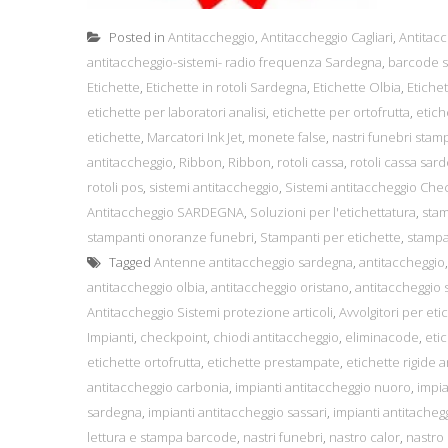
Posted in
Antitaccheggio
,
Antitaccheggio Cagliari
,
Antitacc
antitaccheggio-sistemi- radio frequenza Sardegna
,
barcode s
Etichette
,
Etichette in rotoli Sardegna
,
Etichette Olbia
,
Etiche
etichette per laboratori analisi
,
etichette per ortofrutta
,
etich
etichette
,
Marcatori Ink Jet
,
monete false
,
nastri funebri stam
antitaccheggio
,
Ribbon
,
Ribbon
,
rotoli cassa
,
rotoli cassa sar
rotoli pos
,
sistemi antitaccheggio
,
Sistemi antitaccheggio Che
Antitaccheggio SARDEGNA
,
Soluzioni per l'etichettatura
,
sta
stampanti onoranze funebri
,
Stampanti per etichette
,
stampan
Tagged
Antenne antitaccheggio sardegna
,
antitaccheggio
antitaccheggio olbia
,
antitaccheggio oristano
,
antitaccheggio
Antitaccheggio Sistemi protezione articoli
,
Avvolgitori per eti
Impianti
,
checkpoint
,
chiodi antitaccheggio
,
eliminacode
,
eti
etichette ortofrutta
,
etichette prestampate
,
etichette rigide 
antitaccheggio carbonia
,
impianti antitaccheggio nuoro
,
impia
sardegna
,
impianti antitaccheggio sassari
,
impianti antitachegg
lettura e stampa barcode
,
nastri funebri
,
nastro calor
,
nastro