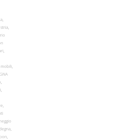
na
,
stria
,
rio
on
ri
,
 mobili
,
EGNA
o
,
i
,
re
,
ti
cheggio
rdegna
,
bbon
,