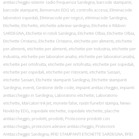
antitaccheggio-sistemi- radio frequenza Sardegna
,
barcode stampanti
,
barcode stampanti
,
Benvenuto EDG srl
,
controllo accessi
,
Eliminacode
laboratori ospedali
,
Eliminacode per negozi
,
eliminacode Sardegna
,
Etichette
,
Etichette
,
etichette adesive sardegna
,
Etichette e Ribbon
SARDEGNA
,
Etichette in rotoli Sardegna
,
Etichette Olbia
,
Etichette Olbia
,
Etichette Oristano
,
Etichette Oristano
,
etichette per alimenti
,
etichette
per alimenti
,
etichette per alimenti
,
etichette per industria
,
etichette per
industria
,
etichette per laboratori analisi
,
etichette per laboratori analisi
,
etichette per ortofrutta
,
etichette per ortofrutta
,
etichette per ospedali
,
etichette per ospedali
,
etichette per ristoranti
,
etichette Sassari
,
etichette Sassari
,
Etichette stampanti Sardegna
,
Etichette stampanti
Sardegna
,
eventi
,
Gestione delle code
,
impianti antitaccheggio
,
impianti
antitaccheggio in Sardegna
,
Laboratorio etichette
,
Laboratorio
etichette
,
Marcatori Ink Jet
,
monete false
,
nastri funebri stampa
,
News-
Novità by EDG
,
ospedale etichette
,
ospedale etichette
,
placche
antitaccheggio
,
prodotti
,
prodotti
,
Protezione prodotti con
antitaccheggio
,
protezioni adesive antitaccheggio
,
Protezioni
Antitaccheggio Sardegna
,
RFID STAMPANTI ETICHETTE SARDEGNA
,
RFID