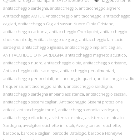
Cg408e sardegna
,
Stampanti SATO SARDEGNA
Tagged
Antenne
antitaccheggio sardegna
,
antitaccheggio
,
antitaccheggio alghero
,
Antitaccheggio AMTEK
,
Antitaccheggio anti taccheggio
,
antitaccheggio
cagliari
,
Antitaccheggio Cagliari sassari Nuoro Olbia Oristano
,
antitaccheggio carbonia
,
antitaccheggio Checkpoint
,
antitaccheggio
checkpoint edg
,
Antitaccheggio de giorgi
,
antitaccheggio farmacie
sardegna
,
antitaccheggio iglesias
,
antitaccheggio impianti cagliari
,
ANTITACCHEGGIO IN SARDEGNA
,
antitaccheggio magneto acustico
,
antitaccheggio nuoro
,
antitaccheggio olbia
,
antitaccheggio oristano
,
Antitaccheggio ottici sardegna
,
antitaccheggio per alimentari
,
antitaccheggio per occhiali
,
antitaccheggio quartu
,
antitaccheggio radio
frequenza
,
antitaccheggio sanluri
,
antitaccheggio sardegna
,
antitaccheggio sardegna impianti assistenza
,
antitaccheggio sassari
,
antitaccheggio sistemi cagliari
,
Antitaccheggio Sistemi protezione
articoli
,
antitaccheggio tortolì
,
antitaccheggio vendita sardegna
,
antitaccheggio villacidro
,
assistenza tecnica
,
assistenza tecnica in
Sardegna
,
avvolgitori etichette in rotoli
,
Avvolgitori per etichette
,
barcode
,
barcode cagliari
,
barcode Datalogic
,
barcode Honeywell
,