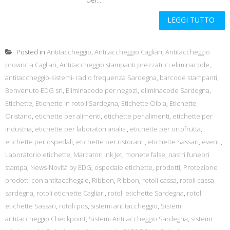
LEGGI TUTTO
Posted in
Antitaccheggio
,
Antitaccheggio Cagliari
,
Antitaccheggio
provincia Cagliari
,
Antitaccheggio stampanti prezzatrici eliminacode
,
antitaccheggio-sistemi- radio frequenza Sardegna
,
barcode stampanti
,
Benvenuto EDG srl
,
Eliminacode per negozi
,
eliminacode Sardegna
,
Etichette
,
Etichette in rotoli Sardegna
,
Etichette Olbia
,
Etichette
Oristano
,
etichette per alimenti
,
etichette per alimenti
,
etichette per
industria
,
etichette per laboratori analisi
,
etichette per ortofrutta
,
etichette per ospedali
,
etichette per ristoranti
,
etichette Sassari
,
eventi
,
Laboratorio etichette
,
Marcatori Ink Jet
,
monete false
,
nastri funebri
stampa
,
News-Novità by EDG
,
ospedale etichette
,
prodotti
,
Protezione
prodotti con antitaccheggio
,
Ribbon
,
Ribbon
,
rotoli cassa
,
rotoli cassa
sardegna
,
rotoli etichette Cagliari
,
rotoli etichette Sardegna
,
rotoli
etichette Sassari
,
rotoli pos
,
sistemi antitaccheggio
,
Sistemi
antitaccheggio Checkpoint
,
Sistemi Antitaccheggio Sardegna
,
sistemi