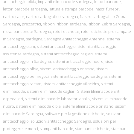
antitacheggio olbia
,
impianti eliminacode sardegna
,
lettori barcode
,
lettori barcode sardegna
,
lettura e stampa barcode
,
nastri funebri
,
nastro calor
,
nastro carbografico sardegna
,
Nastro carbografico Zebra
Sardegna
,
prezzatrici
,
ribbon
,
ribbon sardegna
,
Ribbon Zebra Sardegna
,
rileva banconote Sardegna
,
rotoli etichette
,
rotoli etichette prestampate
in Sardegna
,
sardegna
,
Sardegna Antitaccheggio Antenne
,
sistema
antitaccheggio am
,
sistemi antitaccheggio
,
sistemi antitaccheggio
assistenza sardegna
,
sistemi antitaccheggio cagliari
,
sistemi
antitaccheggio in Sardegna
,
sistemi antitaccheggio nuoro
,
sistemi
antitaccheggio olbia
,
sistemi antitaccheggio oristano
,
sistemi
antitaccheggio per negozi
,
sistemi antitaccheggio sardegna
,
sistemi
antitaccheggio sassari
,
sistemi antitaccheggio villacidro
,
sistemi
eliminacode
,
sistemi eliminacode cagliari
,
Sistemi Eliminacode Enti
ospedalieri
,
sistemi eliminacode laboratori analisi
,
sistemi eliminacode
nuoro
,
sistemi eliminacode olbia
,
sistemi eliminacode oristano
,
sistemi
eliminacode Sardegna
,
software per la gestione etichette
,
soluzioni
antitaccheggio
,
soluzioni antitaccheggio Sardegna
,
soluzioni per
proteggere le merci
,
stampanti barcode
,
stampanti etichette
,
stampanti