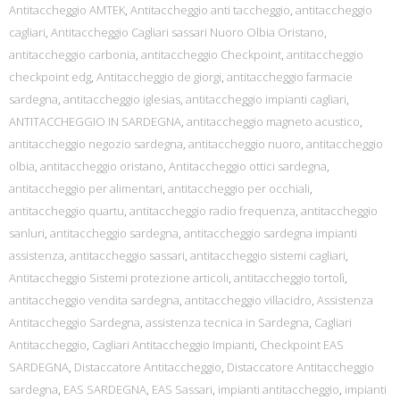
Antitaccheggio AMTEK
,
Antitaccheggio anti taccheggio
,
antitaccheggio
cagliari
,
Antitaccheggio Cagliari sassari Nuoro Olbia Oristano
,
antitaccheggio carbonia
,
antitaccheggio Checkpoint
,
antitaccheggio
checkpoint edg
,
Antitaccheggio de giorgi
,
antitaccheggio farmacie
sardegna
,
antitaccheggio iglesias
,
antitaccheggio impianti cagliari
,
ANTITACCHEGGIO IN SARDEGNA
,
antitaccheggio magneto acustico
,
antitaccheggio negozio sardegna
,
antitaccheggio nuoro
,
antitaccheggio
olbia
,
antitaccheggio oristano
,
Antitaccheggio ottici sardegna
,
antitaccheggio per alimentari
,
antitaccheggio per occhiali
,
antitaccheggio quartu
,
antitaccheggio radio frequenza
,
antitaccheggio
sanluri
,
antitaccheggio sardegna
,
antitaccheggio sardegna impianti
assistenza
,
antitaccheggio sassari
,
antitaccheggio sistemi cagliari
,
Antitaccheggio Sistemi protezione articoli
,
antitaccheggio tortolì
,
antitaccheggio vendita sardegna
,
antitaccheggio villacidro
,
Assistenza
Antitaccheggio Sardegna
,
assistenza tecnica in Sardegna
,
Cagliari
Antitaccheggio
,
Cagliari Antitaccheggio Impianti
,
Checkpoint EAS
SARDEGNA
,
Distaccatore Antitaccheggio
,
Distaccatore Antitaccheggio
sardegna
,
EAS SARDEGNA
,
EAS Sassari
,
impianti antitaccheggio
,
impianti