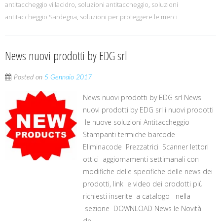
antitaccheggio villacidro
,
soluzioni antitaccheggio
,
soluzioni
antitaccheggio Sardegna
,
soluzioni per proteggere le merci
News nuovi prodotti by EDG srl
Posted on
5 Gennaio 2017
News nuovi prodotti by EDG srl News
nuovi prodotti by EDG srl i nuovi prodotti
le nuove soluzioni Antitaccheggio
Stampanti termiche barcode
Eliminacode Prezzatrici Scanner lettori
ottici aggiornamenti settimanali con
modifiche delle specifiche delle news dei
prodotti, link e video dei prodotti più
richiesti inserite a catalogo nella
sezione DOWNLOAD News le Novità
del...