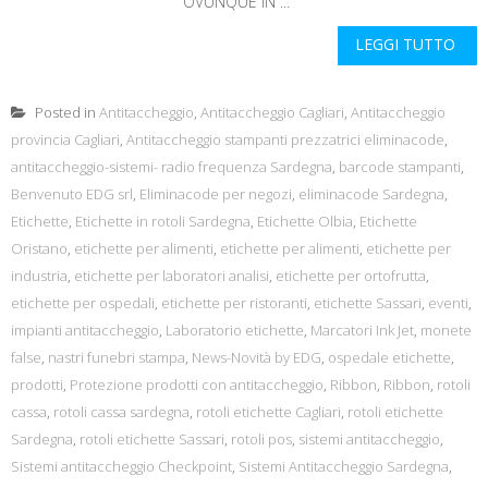
OVUNQUE IN ...
LEGGI TUTTO
Posted in
Antitaccheggio
,
Antitaccheggio Cagliari
,
Antitaccheggio
provincia Cagliari
,
Antitaccheggio stampanti prezzatrici eliminacode
,
antitaccheggio-sistemi- radio frequenza Sardegna
,
barcode stampanti
,
Benvenuto EDG srl
,
Eliminacode per negozi
,
eliminacode Sardegna
,
Etichette
,
Etichette in rotoli Sardegna
,
Etichette Olbia
,
Etichette
Oristano
,
etichette per alimenti
,
etichette per alimenti
,
etichette per
industria
,
etichette per laboratori analisi
,
etichette per ortofrutta
,
etichette per ospedali
,
etichette per ristoranti
,
etichette Sassari
,
eventi
,
impianti antitaccheggio
,
Laboratorio etichette
,
Marcatori Ink Jet
,
monete
false
,
nastri funebri stampa
,
News-Novità by EDG
,
ospedale etichette
,
prodotti
,
Protezione prodotti con antitaccheggio
,
Ribbon
,
Ribbon
,
rotoli
cassa
,
rotoli cassa sardegna
,
rotoli etichette Cagliari
,
rotoli etichette
Sardegna
,
rotoli etichette Sassari
,
rotoli pos
,
sistemi antitaccheggio
,
Sistemi antitaccheggio Checkpoint
,
Sistemi Antitaccheggio Sardegna
,