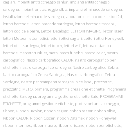
cagliari
,
impianti antitaccheggio sanluri
,
impianti antitaccheggio
sardegna
,
impianti antitacheggio olbia
,
impianti eliminacode sardegna
,
installazione eliminacode sardegna
,
laboratori eliminacode
,
lettori 2d
,
lettori barcode
,
lettori barcode sardegna
,
lettori barcode tascabili
,
lettori codice a barre
,
Lettori Datalogic
,
LETTORI IMAGING
,
lettori laser
,
lettori Meteor
,
lettori ottici
,
lettori ottici cagliari
,
Lettori ottici Honeywell
,
lettori ottici sardegna
,
lettori touch
,
lettori wi fi
,
lettura e stampa
barcode
,
marcatori ink jet
,
meto
,
nastri funebri
,
nastro calor
,
nastro
carbografico
,
Nastro carbografico CALOR
,
nastro carbografico per
etichette
,
nastro carbografico sardegna
,
Nastro carbografico Zebra
,
Nastro carbografico Zebra Sardegna
,
Nastro carbongrafico Zebra
Sardegna
,
nastro per stampanti sardegna
,
nice label
,
prezzatrici
,
prezzatrici METO
,
primera
,
programma creazione etichette
,
Programma
etichette Sardegna
,
programma gestione etichette Sato
,
PROGRAMMI
ETICHETTE
,
programmi gestione etichette
,
protezioni antitaccheggio
,
ribbon
,
Ribbon Bixolon
,
ribbon cagliari ribbon sassari ribbon olbia
,
Ribbon CALOR
,
Ribbon Citizen
,
ribbon Datamax
,
ribbon Honeywell
,
ribbon Intermec
,
ribbon nuoro
,
ribbon oristano
,
ribbon per etichette
,