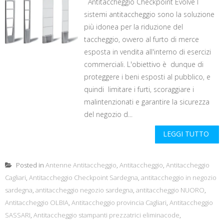
Antitaccheggio Checkpoint Evolve I
sistemi antitaccheggio sono la soluzione
più idonea per la riduzione del
taccheggio, ovvero al furto di merce
esposta in vendita all'interno di esercizi
commerciali. L'obiettivo è dunque di
proteggere i beni esposti al pubblico, e
quindi limitare i furti, scoraggiare i
malintenzionati e garantire la sicurezza
del negozio d...
LEGGI TUTTO
Posted in
Antenne Antitaccheggio
,
Antitaccheggio
,
Antitaccheggio
Cagliari
,
Antitaccheggio Checkpoint Sardegna
,
antitaccheggio in negozio
sardegna
,
antitaccheggio negozio sardegna
,
antitaccheggio NUORO
,
Antitaccheggio OLBIA
,
Antitaccheggio provincia Cagliari
,
Antitaccheggio
SASSARI
,
Antitaccheggio stampanti prezzatrici eliminacode
,