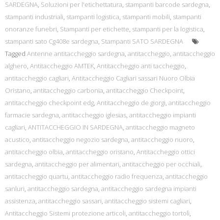
SARDEGNA
,
Soluzioni per l'etichettatura
,
stampanti barcode sardegna
,
stampanti industriali
,
stampanti logistica
,
stampanti mobili
,
stampanti
onoranze funebri
,
Stampanti per etichette
,
stampanti per la logistica
,
stampanti sato Cg408e sardegna
,
Stampanti SATO SARDEGNA
Tagged
Antenne antitaccheggio sardegna
,
antitaccheggio
,
antitaccheggio
alghero
,
Antitaccheggio AMTEK
,
Antitaccheggio anti taccheggio
,
antitaccheggio cagliari
,
Antitaccheggio Cagliari sassari Nuoro Olbia
Oristano
,
antitaccheggio carbonia
,
antitaccheggio Checkpoint
,
antitaccheggio checkpoint edg
,
Antitaccheggio de giorgi
,
antitaccheggio
farmacie sardegna
,
antitaccheggio iglesias
,
antitaccheggio impianti
cagliari
,
ANTITACCHEGGIO IN SARDEGNA
,
antitaccheggio magneto
acustico
,
antitaccheggio negozio sardegna
,
antitaccheggio nuoro
,
antitaccheggio olbia
,
antitaccheggio oristano
,
Antitaccheggio ottici
sardegna
,
antitaccheggio per alimentari
,
antitaccheggio per occhiali
,
antitaccheggio quartu
,
antitaccheggio radio frequenza
,
antitaccheggio
sanluri
,
antitaccheggio sardegna
,
antitaccheggio sardegna impianti
assistenza
,
antitaccheggio sassari
,
antitaccheggio sistemi cagliari
,
Antitaccheggio Sistemi protezione articoli
,
antitaccheggio tortolì
,