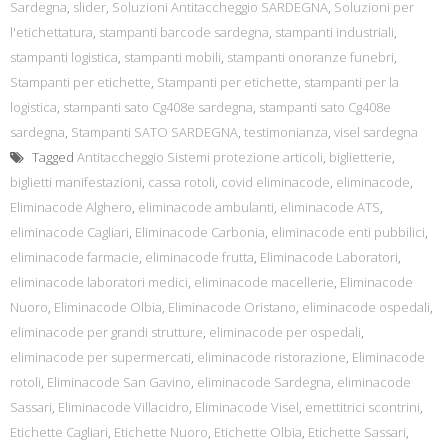
Sardegna
,
slider
,
Soluzioni Antitaccheggio SARDEGNA
,
Soluzioni per
l'etichettatura
,
stampanti barcode sardegna
,
stampanti industriali
,
stampanti logistica
,
stampanti mobili
,
stampanti onoranze funebri
,
Stampanti per etichette
,
Stampanti per etichette
,
stampanti per la
logistica
,
stampanti sato Cg408e sardegna
,
stampanti sato Cg408e
sardegna
,
Stampanti SATO SARDEGNA
,
testimonianza
,
visel sardegna
Tagged
Antitaccheggio Sistemi protezione articoli
,
biglietterie
,
biglietti manifestazioni
,
cassa rotoli
,
covid eliminacode
,
eliminacode
,
Eliminacode Alghero
,
eliminacode ambulanti
,
eliminacode ATS
,
eliminacode Cagliari
,
Eliminacode Carbonia
,
eliminacode enti pubbilici
,
eliminacode farmacie
,
eliminacode frutta
,
Eliminacode Laboratori
,
eliminacode laboratori medici
,
eliminacode macellerie
,
Eliminacode
Nuoro
,
Eliminacode Olbia
,
Eliminacode Oristano
,
eliminacode ospedali
,
eliminacode per grandi strutture
,
eliminacode per ospedali
,
eliminacode per supermercati
,
eliminacode ristorazione
,
Eliminacode
rotoli
,
Eliminacode San Gavino
,
eliminacode Sardegna
,
eliminacode
Sassari
,
Eliminacode Villacidro
,
Eliminacode Visel
,
emettitrici scontrini
,
Etichette Cagliari
,
Etichette Nuoro
,
Etichette Olbia
,
Etichette Sassari
,