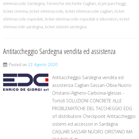
eliminacode Sardegna
,
Termiche etichette Cagliari
,
ticjet parcheggi
,
ticket cinema
,
ticket eliminacode
,
ticket eliminacode cagliari
,
ticket
eliminacode ospedali
,
ticket eliminacode ospedali e laboratori
,
ticket
elimnacode sardegna
,
ticket sistemi sardegna
Antitaccheggio Sardegna vendita ed assistenza
Posted on
31 Agosto 2020
Antitaccheggio Sardegna vendita ed
assistenza Cagliari-Sassari-Olbia-Nuoro-
Oristano-Alghero-Carbonia-Iglesias -
Tortolì SOLUZIONI CONCRETE ALLE
PROBLEMATICHE DEL TACCHEGGIO EDG
srl distributore Checkpoint Antitaccheggio
sistemi ed accessori in Sardegna
CAGLIARI SASSARI NUORO ORISTANO MA