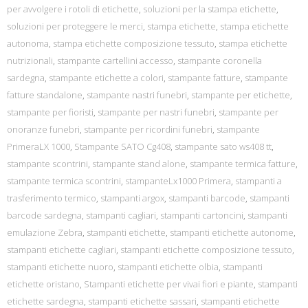
per avvolgere i rotoli di etichette
,
soluzioni per la stampa etichette
,
soluzioni per proteggere le merci
,
stampa etichette
,
stampa etichette
autonoma
,
stampa etichette composizione tessuto
,
stampa etichette
nutrizionali
,
stampante cartellini accesso
,
stampante coronella
sardegna
,
stampante etichette a colori
,
stampante fatture
,
stampante
fatture standalone
,
stampante nastri funebri
,
stampante per etichette
,
stampante per fioristi
,
stampante per nastri funebri
,
stampante per
onoranze funebri
,
stampante per ricordini funebri
,
stampante
PrimeraLX 1000
,
Stampante SATO Cg408
,
stampante sato ws408 tt
,
stampante scontrini
,
stampante stand alone
,
stampante termica fatture
,
stampante termica scontrini
,
stampanteLx1000 Primera
,
stampanti a
trasferimento termico
,
stampanti argox
,
stampanti barcode
,
stampanti
barcode sardegna
,
stampanti cagliari
,
stampanti cartoncini
,
stampanti
emulazione Zebra
,
stampanti etichette
,
stampanti etichette autonome
,
stampanti etichette cagliari
,
stampanti etichette composizione tessuto
,
stampanti etichette nuoro
,
stampanti etichette olbia
,
stampanti
etichette oristano
,
Stampanti etichette per vivai fiori e piante
,
stampanti
etichette sardegna
,
stampanti etichette sassari
,
stampanti etichette