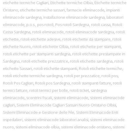
etichette termiche Cagliari
,
Etichette termiche Olbia
,
Etichette termiche
Oristano
,
etichette termiche sassari
,
farmacie eliminacode
,
impianti
eliminacode sardegna
,
installazione eliminacode sardegna
,
laboratori
eliminacode
,
p.o.s.
,
pos rotoli
,
Pos rotoli Sardegna
,
rotoli cassa
,
Rotoli
Cassa Sardegna
,
rotoli eliminacode
,
rotoli eliminacode sardegna
,
rotoli
etichette
,
rotoli etichette adesive
,
rotoli etichette da stampare
,
rotoli
etichette Nuoro
,
rotoli etichette Olbia
,
rotoli etichette per stampanti
,
rotoli etichette per stampanti sardegna
,
rotoli etichette prestampate in
Sardegna
,
rotoli etichette prezzatrice
,
rotoli etichette sardegna
,
rotoli
etichette Sassari
,
rotoli etichette stampanti
,
Rotoli etichette termiche
,
rotoli etichette termiche sardegna
,
rotoli per prezzatice
,
rotoli pos
,
Rotoli Pos Cagliari
,
Rotoli pos Sardegna
,
rotoli stampanti fatture
,
rotoli
termici fatture
,
rotoli termici per bolle
,
rotoli ticket
,
sardegna
eliminacode
,
scontrini fiscali
,
sistemi eliminacode
,
sistemi eliminacode
cagliari
,
Sistemi Eliminacode Cagliari Sassari Nuoro Oristano Olbia
,
Sistemi Eliminacode e Gestione delle File
,
Sistemi Eliminacode Enti
ospedalieri
,
sistemi eliminacode laboratori analisi
,
sistemi eliminacode
nuoro
,
sistemi eliminacode olbia
,
sistemi eliminacode oristano
,
sistemi