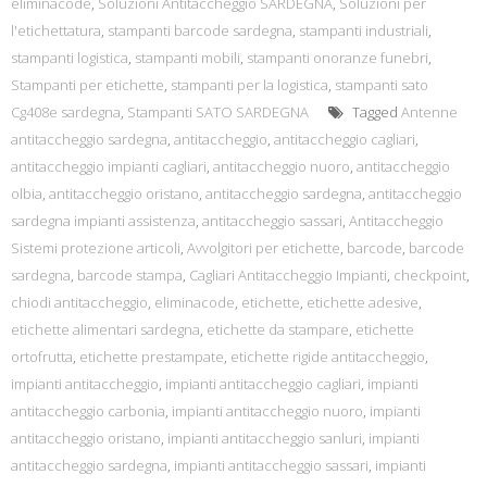
eliminacode
,
Soluzioni Antitaccheggio SARDEGNA
,
Soluzioni per
l'etichettatura
,
stampanti barcode sardegna
,
stampanti industriali
,
stampanti logistica
,
stampanti mobili
,
stampanti onoranze funebri
,
Stampanti per etichette
,
stampanti per la logistica
,
stampanti sato
Cg408e sardegna
,
Stampanti SATO SARDEGNA
Tagged
Antenne
antitaccheggio sardegna
,
antitaccheggio
,
antitaccheggio cagliari
,
antitaccheggio impianti cagliari
,
antitaccheggio nuoro
,
antitaccheggio
olbia
,
antitaccheggio oristano
,
antitaccheggio sardegna
,
antitaccheggio
sardegna impianti assistenza
,
antitaccheggio sassari
,
Antitaccheggio
Sistemi protezione articoli
,
Avvolgitori per etichette
,
barcode
,
barcode
sardegna
,
barcode stampa
,
Cagliari Antitaccheggio Impianti
,
checkpoint
,
chiodi antitaccheggio
,
eliminacode
,
etichette
,
etichette adesive
,
etichette alimentari sardegna
,
etichette da stampare
,
etichette
ortofrutta
,
etichette prestampate
,
etichette rigide antitaccheggio
,
impianti antitaccheggio
,
impianti antitaccheggio cagliari
,
impianti
antitaccheggio carbonia
,
impianti antitaccheggio nuoro
,
impianti
antitaccheggio oristano
,
impianti antitaccheggio sanluri
,
impianti
antitaccheggio sardegna
,
impianti antitaccheggio sassari
,
impianti