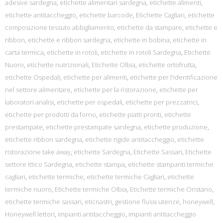
adesive sardegna
,
etichette alimentari sardegna
,
etichette alimenti
,
etichette antitaccheggio
,
etichette barcode
,
Etichette Cagliari
,
etichette
composizione tessuto abbigliamento
,
etichette da stampare
,
etichette e
ribbon
,
etichette e ribbon sardegna
,
etichette in bobina
,
etichette in
carta termica
,
etichette in rotoli
,
etichette in rotoli Sardegna
,
Etichette
Nuoro
,
etichette nutrizionali
,
Etichette Olbia
,
etichette ortofrutta
,
etichette Ospedali
,
etichette per alimenti
,
etichette per l'identificazione
nel settore alimentare
,
etichette per la ristorazione
,
etichette per
laboratori analisi
,
etichette per ospedali
,
etichette per prezzatrici
,
etichette per prodotti da forno
,
etichette piatti pronti
,
etichette
prestampate
,
etichette prestampate sardegna
,
etichette produzione
,
etichette ribbon sardegna
,
etichette rigide antitaccheggio
,
etichette
ristorazione take away
,
etichette Sardegna
,
Etichette Sassari
,
Etichette
settore ittico Sardegna
,
etichette stampa
,
etichette stampanti termiche
cagliari
,
etichette termiche
,
etichette termiche Cagliari
,
etichette
termiche nuoro
,
Etichette termiche Olbia
,
Etichette termiche Oristano
,
etichette termiche sassari
,
eticnastri
,
gestione flussi utenze
,
honeywell
,
Honeywell lettori
,
impianti antitaccheggio
,
impianti antitaccheggio