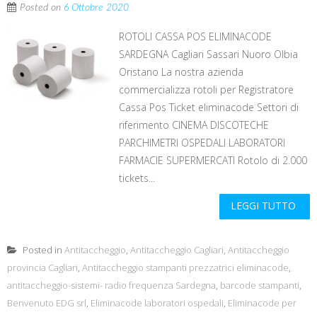
Posted on
6 Ottobre 2020
ROTOLI CASSA POS ELIMINACODE
SARDEGNA Cagliari Sassari Nuoro Olbia
Oristano La nostra azienda
commercializza rotoli per Registratore
Cassa Pos Ticket eliminacode Settori di
riferimento CINEMA DISCOTECHE
PARCHIMETRI OSPEDALI LABORATORI
FARMACIE SUPERMERCATI Rotolo di 2.000
tickets...
LEGGI TUTTO
Posted in
Antitaccheggio
,
Antitaccheggio Cagliari
,
Antitaccheggio
provincia Cagliari
,
Antitaccheggio stampanti prezzatrici eliminacode
,
antitaccheggio-sistemi- radio frequenza Sardegna
,
barcode stampanti
,
Benvenuto EDG srl
,
Eliminacode laboratori ospedali
,
Eliminacode per