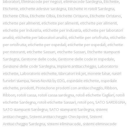
laboratori
,
Eliminacode per negozi
,
eliminacode Sardegna
,
Etichette
,
Etichette
,
etichette adesive sardegna
,
Etichette in rotoli Sardegna
,
Etichette Olbia
,
Etichette Olbia
,
Etichette Oristano
,
Etichette Oristano
,
etichette per alimenti
,
etichette per alimenti
,
etichette per alimenti
,
etichette per industria
,
etichette per industria
,
etichette per laboratori
analisi
,
etichette per laboratori analisi
,
etichette per ortofrutta
,
etichette
per ortofrutta
,
etichette per ospedali
,
etichette per ospedali
,
etichette
per ristoranti
,
etichette Sassari
,
etichette Sassari
,
Etichette stampanti
Sardegna
,
Gestione delle code
,
Gestione delle code in ospedale
,
Gestione delle code Sardegna
,
impianti antitaccheggio
,
Laboratorio
etichette
,
Laboratorio etichette
,
Marcatori Ink Jet
,
monete false
,
nastri
funebri stampa
,
News-Novità by EDG
,
ospedale etichette
,
ospedale
etichette
,
prodotti
,
Protezione prodotti con antitaccheggio
,
Ribbon
,
Ribbon
,
rotoli cassa
,
rotoli cassa sardegna
,
rotoli etichette Cagliari
,
rotoli
etichette Sardegna
,
rotoli etichette Sassari
,
rotoli pos
,
SATO SARDEGNA
,
SATO stampanti Sardegna
,
SATO stampanti Sardegna
,
sistemi
antitaccheggio
,
Sistemi antitaccheggio Checkpoint
,
Sistemi
Antitaccheggio Sardegna
,
sistemi eliminacode
,
sistemi eliminacode