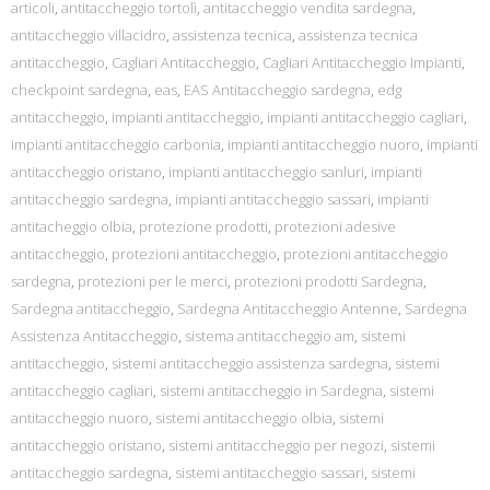
articoli
,
antitaccheggio tortolì
,
antitaccheggio vendita sardegna
,
antitaccheggio villacidro
,
assistenza tecnica
,
assistenza tecnica
antitaccheggio
,
Cagliari Antitaccheggio
,
Cagliari Antitaccheggio Impianti
,
checkpoint sardegna
,
eas
,
EAS Antitaccheggio sardegna
,
edg
antitaccheggio
,
impianti antitaccheggio
,
impianti antitaccheggio cagliari
,
impianti antitaccheggio carbonia
,
impianti antitaccheggio nuoro
,
impianti
antitaccheggio oristano
,
impianti antitaccheggio sanluri
,
impianti
antitaccheggio sardegna
,
impianti antitaccheggio sassari
,
impianti
antitacheggio olbia
,
protezione prodotti
,
protezioni adesive
antitaccheggio
,
protezioni antitaccheggio
,
protezioni antitaccheggio
sardegna
,
protezioni per le merci
,
protezioni prodotti Sardegna
,
Sardegna antitaccheggio
,
Sardegna Antitaccheggio Antenne
,
Sardegna
Assistenza Antitaccheggio
,
sistema antitaccheggio am
,
sistemi
antitaccheggio
,
sistemi antitaccheggio assistenza sardegna
,
sistemi
antitaccheggio cagliari
,
sistemi antitaccheggio in Sardegna
,
sistemi
antitaccheggio nuoro
,
sistemi antitaccheggio olbia
,
sistemi
antitaccheggio oristano
,
sistemi antitaccheggio per negozi
,
sistemi
antitaccheggio sardegna
,
sistemi antitaccheggio sassari
,
sistemi