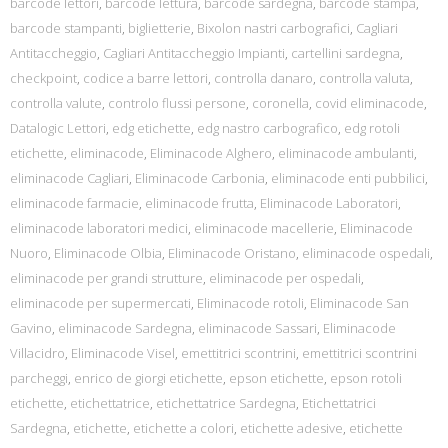
barcode lettori
,
barcode lettura
,
barcode sardegna
,
barcode stampa
,
barcode stampanti
,
biglietterie
,
Bixolon nastri carbografici
,
Cagliari
Antitaccheggio
,
Cagliari Antitaccheggio Impianti
,
cartellini sardegna
,
checkpoint
,
codice a barre lettori
,
controlla danaro
,
controlla valuta
,
controlla valute
,
controlo flussi persone
,
coronella
,
covid eliminacode
,
Datalogic Lettori
,
edg etichette
,
edg nastro carbografico
,
edg rotoli
etichette
,
eliminacode
,
Eliminacode Alghero
,
eliminacode ambulanti
,
eliminacode Cagliari
,
Eliminacode Carbonia
,
eliminacode enti pubbilici
,
eliminacode farmacie
,
eliminacode frutta
,
Eliminacode Laboratori
,
eliminacode laboratori medici
,
eliminacode macellerie
,
Eliminacode
Nuoro
,
Eliminacode Olbia
,
Eliminacode Oristano
,
eliminacode ospedali
,
eliminacode per grandi strutture
,
eliminacode per ospedali
,
eliminacode per supermercati
,
Eliminacode rotoli
,
Eliminacode San
Gavino
,
eliminacode Sardegna
,
eliminacode Sassari
,
Eliminacode
Villacidro
,
Eliminacode Visel
,
emettitrici scontrini
,
emettitrici scontrini
parcheggi
,
enrico de giorgi etichette
,
epson etichette
,
epson rotoli
etichette
,
etichettatrice
,
etichettatrice Sardegna
,
Etichettatrici
Sardegna
,
etichette
,
etichette a colori
,
etichette adesive
,
etichette