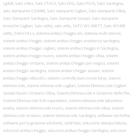
cg408
,
Sato cl4nx
,
Sato CT4-LX
,
Sato EDG
,
Sato FX3-lx
,
Sato Sardegna
,
sato stampante CG408tt
,
Sato stampanti Cagliari
,
Sato stampanti Olbia
,
Sato Stampanti Sardegna
,
Sato Stampanti Sassari
,
Sato stampanti
termiche Cagliari
,
Sato utility
,
sato utiliy
,
SATO WS 408 TT
,
Sato WS408
utility
,
SAtoCT4-Lx
,
sistema antitaccheggio am
,
sistema multi utenze
,
sistemi antitaccheggio
,
sistemi antitaccheggio assistenza sardegna
,
sistemi antitaccheggio cagliari
,
sistemi antitaccheggio in Sardegna
,
sistemi antitaccheggio nuoro
,
sistemi antitaccheggio olbia
,
sistemi
antitaccheggio oristano
,
sistemi antitaccheggio per negozi
,
sistemi
antitaccheggio sardegna
,
sistemi antitaccheggio sassari
,
sistemi
antitaccheggio villacidro
,
sistemi controllo banconote false
,
sistemi
eliminacode
,
sistemi eliminacode cagliari
,
Sistemi Eliminacode Cagliari
Sassari Nuoro Oristano Olbia
,
Sistemi Eliminacode e Gestione delle File
,
Sistemi Eliminacode Enti ospedalieri
,
sistemi eliminacode laboratori
analisi
,
sistemi eliminacode nuoro
,
sistemi eliminacode olbia
,
sistemi
eliminacode oristano
,
sistemi eliminacode Sardegna
,
software etichette
,
software per la gestione etichette
,
soldi falsi
,
soluzione stampa fatture
,
soluzioni antitaccheggio
,
soluzioni antitaccheggio Sardegna
,
soluzioni