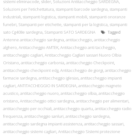
sistemi eliminacode
,
slider
,
Soluzioni Antitaccheggio SARDEGNA
,
Soluzioni per l'etichettatura
,
stampanti barcode sardegna
,
stampanti
industriali
,
stampanti logistica
,
stampanti mobili
,
stampanti onoranze
funebri
,
Stampanti per etichette
,
stampanti per la logistica
,
stampanti
sato Cg408e sardegna
,
Stampanti SATO SARDEGNA
Tagged
Antenne antitaccheggio sardegna
,
antitaccheggio
,
antitaccheggio
alghero
,
Antitaccheggio AMTEK
,
Antitaccheggio anti taccheggio
,
antitaccheggio cagliari
,
Antitaccheggio Cagliari sassari Nuoro Olbia
Oristano
,
antitaccheggio carbonia
,
antitaccheggio Checkpoint
,
antitaccheggio checkpoint edg
,
Antitaccheggio de giorgi
,
antitaccheggio
farmacie sardegna
,
antitaccheggio iglesias
,
antitaccheggio impianti
cagliari
,
ANTITACCHEGGIO IN SARDEGNA
,
antitaccheggio magneto
acustico
,
antitaccheggio nuoro
,
antitaccheggio olbia
,
antitaccheggio
oristano
,
Antitaccheggio ottici sardegna
,
antitaccheggio per alimentari
,
antitaccheggio per occhiali
,
antitaccheggio quartu
,
antitaccheggio radio
frequenza
,
antitaccheggio sanluri
,
antitaccheggio sardegna
,
antitaccheggio sardegna impianti assistenza
,
antitaccheggio sassari
,
antitaccheggio sistemi cagliari
,
Antitaccheggio Sistemi protezione