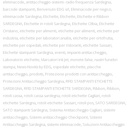
eliminacode
,
antitaccheggio-sistemi- radio frequenza Sardegna
,
barcode stampanti
,
Benvenuto EDG srl
,
Eliminacode per negozi
,
eliminacode Sardegna
,
Etichette
,
Etichette
,
Etichette e Ribbon
SARDEGNA
,
Etichette in rotoli Sardegna
,
Etichette Olbia
,
Etichette
Oristano
,
etichette per alimenti
,
etichette per alimenti
,
etichette per
industria
,
etichette per laboratori analisi
,
etichette per ortofrutta
,
etichette per ospedali
,
etichette per ristoranti
,
etichette Sassari
,
Etichette stampanti Sardegna
,
eventi
,
impianti antitaccheggio
,
Laboratorio etichette
,
Marcatori Ink Jet
,
monete false
,
nastri funebri
stampa
,
News-Novità by EDG
,
ospedale etichette
,
placche
antitaccheggio
,
prodotti
,
Protezione prodotti con antitaccheggio
,
Protezioni Antitaccheggio Sardegna
,
RFID STAMPANTI ETICHETTE
SARDEGNA
,
RFID STAMPANTI ETICHETTE SARDEGNA
,
Ribbon
,
Ribbon
,
rotoli cassa
,
rotoli cassa sardegna
,
rotoli etichette Cagliari
,
rotoli
etichette Sardegna
,
rotoli etichette Sassari
,
rotoli pos
,
SATO SARDEGNA
,
SATO stampanti Sardegna
,
Sistema Antitaccheggio Cagliari
,
sistemi
antitaccheggio
,
Sistemi antitaccheggio Checkpoint
,
Sistemi
Antitaccheggio Sardegna
,
sistemi eliminacode
,
Soluzioni Antitaccheggio