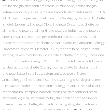
Antitaccheggio stampanti prezzatrici eliminacode
,
antitaccheggio-
sistemi- radio frequenza Sardegna
,
barcode stampanti
,
Benvenuto EDG
srl
,
Eliminacode per negozi
,
eliminacode Sardegna
,
Etichette
,
Etichette
in rotoli Sardegna
,
Etichette Olbia
,
Etichette Oristano
,
etichette per
alimenti
,
etichette per alimenti
,
etichette per industria
,
etichette per
laboratori analisi
,
etichette per ortofrutta
,
etichette per ospedali
,
etichette per ristoranti
,
etichette Sassari
,
eventi
,
impianti antitaccheggio
,
Laboratorio etichette
,
Marcatori Ink Jet
,
monete false
,
nastri funebri
stampa
,
News-Novità by EDG
,
ospedale etichette
,
prodotti
,
Protezione
prodotti con antitaccheggio
,
Ribbon
,
Ribbon
,
rotoli cassa
,
rotoli cassa
sardegna
,
rotoli etichette Cagliari
,
rotoli etichette Sardegna
,
rotoli
etichette Sassari
,
rotoli pos
,
sistemi antitaccheggio
,
Sistemi
antitaccheggio Checkpoint
,
Sistemi Antitaccheggio Sardegna
,
sistemi
eliminacode
,
slider
,
Soluzioni Antitaccheggio SARDEGNA
,
Soluzioni per
l'etichettatura
,
stampanti barcode sardegna
,
stampanti industriali
,
stampanti logistica
,
stampanti mobili
,
stampanti onoranze funebri
,
Stampanti per etichette
,
stampanti per la logistica
,
stampanti sato