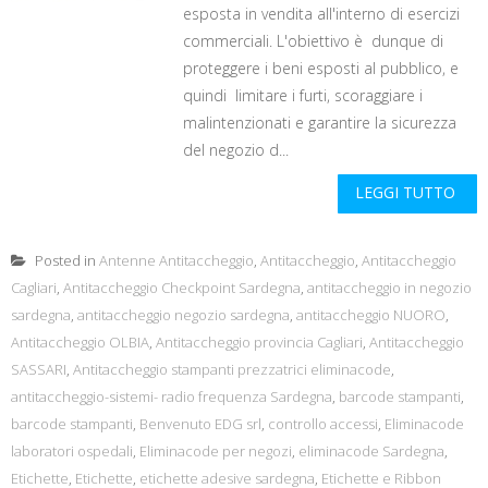
esposta in vendita all'interno di esercizi
commerciali. L'obiettivo è dunque di
proteggere i beni esposti al pubblico, e
quindi limitare i furti, scoraggiare i
malintenzionati e garantire la sicurezza
del negozio d...
LEGGI TUTTO
Posted in
Antenne Antitaccheggio
,
Antitaccheggio
,
Antitaccheggio
Cagliari
,
Antitaccheggio Checkpoint Sardegna
,
antitaccheggio in negozio
sardegna
,
antitaccheggio negozio sardegna
,
antitaccheggio NUORO
,
Antitaccheggio OLBIA
,
Antitaccheggio provincia Cagliari
,
Antitaccheggio
SASSARI
,
Antitaccheggio stampanti prezzatrici eliminacode
,
antitaccheggio-sistemi- radio frequenza Sardegna
,
barcode stampanti
,
barcode stampanti
,
Benvenuto EDG srl
,
controllo accessi
,
Eliminacode
laboratori ospedali
,
Eliminacode per negozi
,
eliminacode Sardegna
,
Etichette
,
Etichette
,
etichette adesive sardegna
,
Etichette e Ribbon