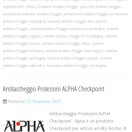
Impianti EAS Olbia
,
Oristano Antitaccheggio
,
placche antitaccheggio
,
protezioni adesive antitaccheggio
,
protezioni antitaccheggio
,
protezioni
antitaccheggio sardegna
,
sistema antitaccheggio am
,
sistemi
antitaccheggio
,
sistemi antitaccheggio assistenza sardegna
,
sistemi
antitaccheggio cagliari
,
sistemi antitaccheggio in Sardegna
,
sistemi
antitaccheggio nuoro
,
sistemi antitaccheggio olbia
,
sistemi
antitaccheggio oristano
,
sistemi antitaccheggio per negozi
,
sistemi
antitaccheggio sardegna
,
sistemi antitaccheggio sassari
,
sistemi
antitaccheggio villacidro
,
soluzioni antitaccheggio Sardegna
Antitaccheggio Protezioni ALPHA Checkpoint
Posted on
23 Novembre 2020
Antitaccheggio Protezioni ALPHA
Checkpoint Alpha è un prodotto
Checkpoint per articoli ad Alto Rischio di