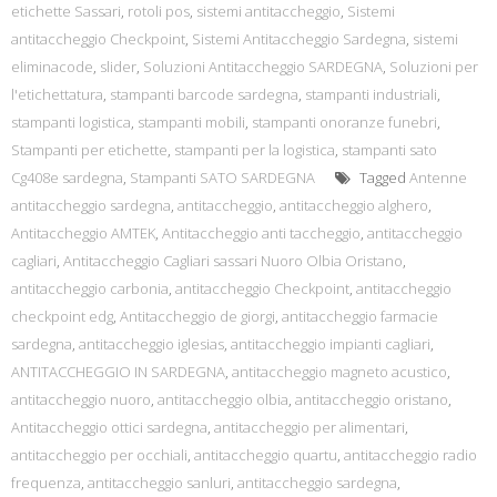
etichette Sassari
,
rotoli pos
,
sistemi antitaccheggio
,
Sistemi
antitaccheggio Checkpoint
,
Sistemi Antitaccheggio Sardegna
,
sistemi
eliminacode
,
slider
,
Soluzioni Antitaccheggio SARDEGNA
,
Soluzioni per
l'etichettatura
,
stampanti barcode sardegna
,
stampanti industriali
,
stampanti logistica
,
stampanti mobili
,
stampanti onoranze funebri
,
Stampanti per etichette
,
stampanti per la logistica
,
stampanti sato
Cg408e sardegna
,
Stampanti SATO SARDEGNA
Tagged
Antenne
antitaccheggio sardegna
,
antitaccheggio
,
antitaccheggio alghero
,
Antitaccheggio AMTEK
,
Antitaccheggio anti taccheggio
,
antitaccheggio
cagliari
,
Antitaccheggio Cagliari sassari Nuoro Olbia Oristano
,
antitaccheggio carbonia
,
antitaccheggio Checkpoint
,
antitaccheggio
checkpoint edg
,
Antitaccheggio de giorgi
,
antitaccheggio farmacie
sardegna
,
antitaccheggio iglesias
,
antitaccheggio impianti cagliari
,
ANTITACCHEGGIO IN SARDEGNA
,
antitaccheggio magneto acustico
,
antitaccheggio nuoro
,
antitaccheggio olbia
,
antitaccheggio oristano
,
Antitaccheggio ottici sardegna
,
antitaccheggio per alimentari
,
antitaccheggio per occhiali
,
antitaccheggio quartu
,
antitaccheggio radio
frequenza
,
antitaccheggio sanluri
,
antitaccheggio sardegna
,