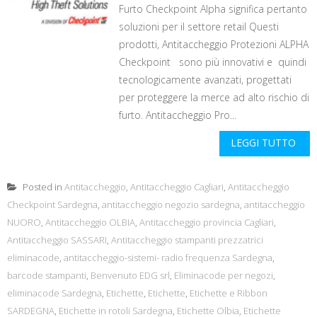
Furto Checkpoint Alpha significa pertanto
soluzioni per il settore retail Questi
prodotti, Antitaccheggio Protezioni ALPHA
Checkpoint sono più innovativi e quindi
tecnologicamente avanzati, progettati
per proteggere la merce ad alto rischio di
furto. Antitaccheggio Pro...
LEGGI TUTTO
Posted in
Antitaccheggio
,
Antitaccheggio Cagliari
,
Antitaccheggio
Checkpoint Sardegna
,
antitaccheggio negozio sardegna
,
antitaccheggio
NUORO
,
Antitaccheggio OLBIA
,
Antitaccheggio provincia Cagliari
,
Antitaccheggio SASSARI
,
Antitaccheggio stampanti prezzatrici
eliminacode
,
antitaccheggio-sistemi- radio frequenza Sardegna
,
barcode stampanti
,
Benvenuto EDG srl
,
Eliminacode per negozi
,
eliminacode Sardegna
,
Etichette
,
Etichette
,
Etichette e Ribbon
SARDEGNA
,
Etichette in rotoli Sardegna
,
Etichette Olbia
,
Etichette