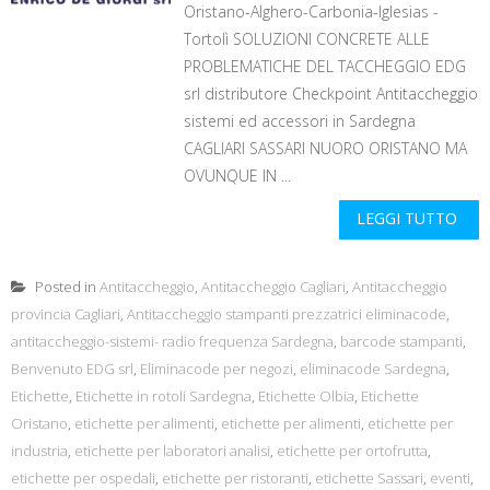
Oristano-Alghero-Carbonia-Iglesias -
Tortolì SOLUZIONI CONCRETE ALLE
PROBLEMATICHE DEL TACCHEGGIO EDG
srl distributore Checkpoint Antitaccheggio
sistemi ed accessori in Sardegna
CAGLIARI SASSARI NUORO ORISTANO MA
OVUNQUE IN ...
LEGGI TUTTO
Posted in
Antitaccheggio
,
Antitaccheggio Cagliari
,
Antitaccheggio
provincia Cagliari
,
Antitaccheggio stampanti prezzatrici eliminacode
,
antitaccheggio-sistemi- radio frequenza Sardegna
,
barcode stampanti
,
Benvenuto EDG srl
,
Eliminacode per negozi
,
eliminacode Sardegna
,
Etichette
,
Etichette in rotoli Sardegna
,
Etichette Olbia
,
Etichette
Oristano
,
etichette per alimenti
,
etichette per alimenti
,
etichette per
industria
,
etichette per laboratori analisi
,
etichette per ortofrutta
,
etichette per ospedali
,
etichette per ristoranti
,
etichette Sassari
,
eventi
,