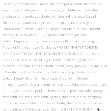
Oristano
,
etichette per alimenti
,
etichette per alimenti
,
etichette per
industria
,
etichette per laboratori analisi
,
etichette per ortofrutta
,
etichette per ospedali
,
etichette per ristoranti
,
etichette Sassari
,
Etichette stampanti Sardegna
,
eventi
,
impianti antitaccheggio
,
Laboratorio etichette
,
Marcatori Ink Jet
,
monete false
,
nastri funebri
stampa
,
News-Novità by EDG
,
ospedale etichette
,
placche
antitaccheggio
,
prodotti
,
Protezione prodotti con antitaccheggio
,
Protezioni Antitaccheggio Sardegna
,
RFID STAMPANTI ETICHETTE
SARDEGNA
,
RFID STAMPANTI ETICHETTE SARDEGNA
,
Ribbon
,
Ribbon
,
rotoli cassa
,
rotoli cassa sardegna
,
rotoli etichette Cagliari
,
rotoli
etichette Sardegna
,
rotoli etichette Sassari
,
rotoli pos
,
SATO SARDEGNA
,
SATO stampanti Sardegna
,
Sistema Antitaccheggio Cagliari
,
sistemi
antitaccheggio
,
Sistemi antitaccheggio Checkpoint
,
Sistemi
Antitaccheggio Sardegna
,
sistemi eliminacode
,
Soluzioni Antitaccheggio
SARDEGNA
,
Soluzioni per l'etichettatura
,
stampanti barcode sardegna
,
stampanti industriali
,
stampanti logistica
,
stampanti mobili
,
stampanti
onoranze funebri
,
Stampanti per etichette
,
stampanti per la logistica
,
stampanti sato Cg408e sardegna
,
Stampanti SATO SARDEGNA