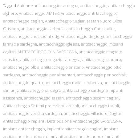
Tagged
Antenne antitaccheggio sardegna
,
antitaccheggio
,
antitaccheggio
alghero
,
Antitaccheggio AMTEK
,
Antitaccheggio anti taccheggio
,
antitaccheggio cagliari
,
Antitaccheggio Cagliari sassari Nuoro Olbia
Oristano
,
antitaccheggio carbonia
,
antitaccheggio Checkpoint
,
antitaccheggio checkpoint edg
,
Antitaccheggio de giorgi
,
antitaccheggio
farmacie sardegna
,
antitaccheggio iglesias
,
antitaccheggio impianti
cagliari
,
ANTITACCHEGGIO IN SARDEGNA
,
antitaccheggio magneto
acustico
,
antitaccheggio negozio sardegna
,
antitaccheggio nuoro
,
antitaccheggio olbia
,
antitaccheggio oristano
,
Antitaccheggio ottici
sardegna
,
antitaccheggio per alimentari
,
antitaccheggio per occhiali
,
antitaccheggio quartu
,
antitaccheggio radio frequenza
,
antitaccheggio
sanluri
,
antitaccheggio sardegna
,
antitaccheggio sardegna impianti
assistenza
,
antitaccheggio sassari
,
antitaccheggio sistemi cagliari
,
Antitaccheggio Sistemi protezione articoli
,
antitaccheggio tortolì
,
antitaccheggio vendita sardegna
,
antitaccheggio villacidro
,
Cagliari
Antitaccheggio Impianti
,
Distribuzione Antitaccheggio SARDEGNA
,
impianti antitaccheggio
,
impianti antitaccheggio cagliari
,
impianti
antitaccheggio carbonia
,
impianti antitaccheggio nuoro
,
impianti