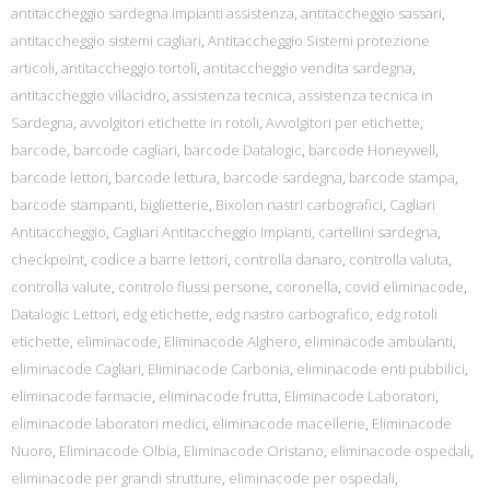
antitaccheggio sardegna impianti assistenza
,
antitaccheggio sassari
,
antitaccheggio sistemi cagliari
,
Antitaccheggio Sistemi protezione
articoli
,
antitaccheggio tortolì
,
antitaccheggio vendita sardegna
,
antitaccheggio villacidro
,
assistenza tecnica
,
assistenza tecnica in
Sardegna
,
avvolgitori etichette in rotoli
,
Avvolgitori per etichette
,
barcode
,
barcode cagliari
,
barcode Datalogic
,
barcode Honeywell
,
barcode lettori
,
barcode lettura
,
barcode sardegna
,
barcode stampa
,
barcode stampanti
,
biglietterie
,
Bixolon nastri carbografici
,
Cagliari
Antitaccheggio
,
Cagliari Antitaccheggio Impianti
,
cartellini sardegna
,
checkpoint
,
codice a barre lettori
,
controlla danaro
,
controlla valuta
,
controlla valute
,
controlo flussi persone
,
coronella
,
covid eliminacode
,
Datalogic Lettori
,
edg etichette
,
edg nastro carbografico
,
edg rotoli
etichette
,
eliminacode
,
Eliminacode Alghero
,
eliminacode ambulanti
,
eliminacode Cagliari
,
Eliminacode Carbonia
,
eliminacode enti pubbilici
,
eliminacode farmacie
,
eliminacode frutta
,
Eliminacode Laboratori
,
eliminacode laboratori medici
,
eliminacode macellerie
,
Eliminacode
Nuoro
,
Eliminacode Olbia
,
Eliminacode Oristano
,
eliminacode ospedali
,
eliminacode per grandi strutture
,
eliminacode per ospedali
,