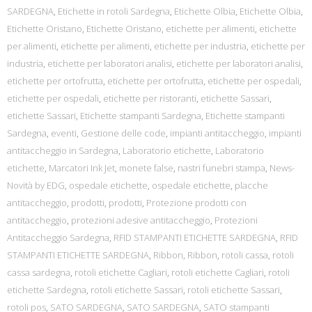
SARDEGNA
,
Etichette in rotoli Sardegna
,
Etichette Olbia
,
Etichette Olbia
,
Etichette Oristano
,
Etichette Oristano
,
etichette per alimenti
,
etichette
per alimenti
,
etichette per alimenti
,
etichette per industria
,
etichette per
industria
,
etichette per laboratori analisi
,
etichette per laboratori analisi
,
etichette per ortofrutta
,
etichette per ortofrutta
,
etichette per ospedali
,
etichette per ospedali
,
etichette per ristoranti
,
etichette Sassari
,
etichette Sassari
,
Etichette stampanti Sardegna
,
Etichette stampanti
Sardegna
,
eventi
,
Gestione delle code
,
impianti antitaccheggio
,
impianti
antitaccheggio in Sardegna
,
Laboratorio etichette
,
Laboratorio
etichette
,
Marcatori Ink Jet
,
monete false
,
nastri funebri stampa
,
News-
Novità by EDG
,
ospedale etichette
,
ospedale etichette
,
placche
antitaccheggio
,
prodotti
,
prodotti
,
Protezione prodotti con
antitaccheggio
,
protezioni adesive antitaccheggio
,
Protezioni
Antitaccheggio Sardegna
,
RFID STAMPANTI ETICHETTE SARDEGNA
,
RFID
STAMPANTI ETICHETTE SARDEGNA
,
Ribbon
,
Ribbon
,
rotoli cassa
,
rotoli
cassa sardegna
,
rotoli etichette Cagliari
,
rotoli etichette Cagliari
,
rotoli
etichette Sardegna
,
rotoli etichette Sassari
,
rotoli etichette Sassari
,
rotoli pos
,
SATO SARDEGNA
,
SATO SARDEGNA
,
SATO stampanti