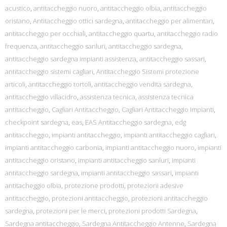
acustico
,
antitaccheggio nuoro
,
antitaccheggio olbia
,
antitaccheggio
oristano
,
Antitaccheggio ottici sardegna
,
antitaccheggio per alimentari
,
antitaccheggio per occhiali
,
antitaccheggio quartu
,
antitaccheggio radio
frequenza
,
antitaccheggio sanluri
,
antitaccheggio sardegna
,
antitaccheggio sardegna impianti assistenza
,
antitaccheggio sassari
,
antitaccheggio sistemi cagliari
,
Antitaccheggio Sistemi protezione
articoli
,
antitaccheggio tortolì
,
antitaccheggio vendita sardegna
,
antitaccheggio villacidro
,
assistenza tecnica
,
assistenza tecnica
antitaccheggio
,
Cagliari Antitaccheggio
,
Cagliari Antitaccheggio Impianti
,
checkpoint sardegna
,
eas
,
EAS Antitaccheggio sardegna
,
edg
antitaccheggio
,
impianti antitaccheggio
,
impianti antitaccheggio cagliari
,
impianti antitaccheggio carbonia
,
impianti antitaccheggio nuoro
,
impianti
antitaccheggio oristano
,
impianti antitaccheggio sanluri
,
impianti
antitaccheggio sardegna
,
impianti antitaccheggio sassari
,
impianti
antitacheggio olbia
,
protezione prodotti
,
protezioni adesive
antitaccheggio
,
protezioni antitaccheggio
,
protezioni antitaccheggio
sardegna
,
protezioni per le merci
,
protezioni prodotti Sardegna
,
Sardegna antitaccheggio
,
Sardegna Antitaccheggio Antenne
,
Sardegna