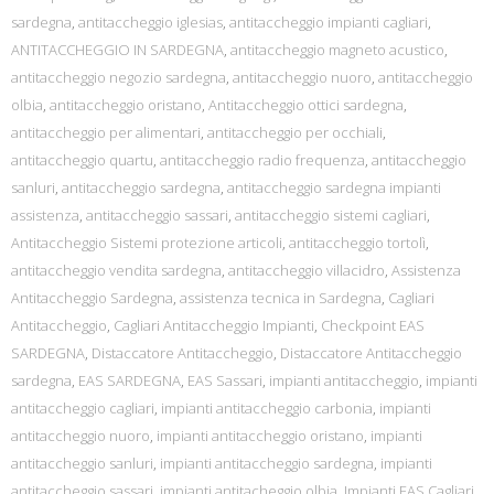
sardegna
,
antitaccheggio iglesias
,
antitaccheggio impianti cagliari
,
ANTITACCHEGGIO IN SARDEGNA
,
antitaccheggio magneto acustico
,
antitaccheggio negozio sardegna
,
antitaccheggio nuoro
,
antitaccheggio
olbia
,
antitaccheggio oristano
,
Antitaccheggio ottici sardegna
,
antitaccheggio per alimentari
,
antitaccheggio per occhiali
,
antitaccheggio quartu
,
antitaccheggio radio frequenza
,
antitaccheggio
sanluri
,
antitaccheggio sardegna
,
antitaccheggio sardegna impianti
assistenza
,
antitaccheggio sassari
,
antitaccheggio sistemi cagliari
,
Antitaccheggio Sistemi protezione articoli
,
antitaccheggio tortolì
,
antitaccheggio vendita sardegna
,
antitaccheggio villacidro
,
Assistenza
Antitaccheggio Sardegna
,
assistenza tecnica in Sardegna
,
Cagliari
Antitaccheggio
,
Cagliari Antitaccheggio Impianti
,
Checkpoint EAS
SARDEGNA
,
Distaccatore Antitaccheggio
,
Distaccatore Antitaccheggio
sardegna
,
EAS SARDEGNA
,
EAS Sassari
,
impianti antitaccheggio
,
impianti
antitaccheggio cagliari
,
impianti antitaccheggio carbonia
,
impianti
antitaccheggio nuoro
,
impianti antitaccheggio oristano
,
impianti
antitaccheggio sanluri
,
impianti antitaccheggio sardegna
,
impianti
antitaccheggio sassari
,
impianti antitacheggio olbia
,
Impianti EAS Cagliari
,