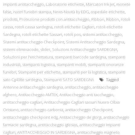
impianti antitaccheggio
,
Laboratorio etichette
,
Marcatori Ink Jet
,
monete
false
,
nastri funebri stampa
,
News-Novità by EDG
,
ospedale etichette
,
prodotti
,
Protezione prodotti con antitaccheggio
,
Ribbon
,
Ribbon
,
rotoli
cassa
,
rotoli cassa sardegna
,
rotoli etichette Cagliari
,
rotoli etichette
Sardegna
,
rotoli etichette Sassari
,
rotoli pos
,
sistemi antitaccheggio
,
Sistemi antitaccheggio Checkpoint
,
Sistemi Antitaccheggio Sardegna
,
sistemi eliminacode
,
slider
,
Soluzioni Antitaccheggio SARDEGNA
,
Soluzioni per l'etichettatura
,
stampanti barcode sardegna
,
stampanti
industriali
,
stampanti logistica
,
stampanti mobili
,
stampanti onoranze
funebri
,
Stampanti per etichette
,
stampanti per la logistica
,
stampanti
sato Cg408e sardegna
,
Stampanti SATO SARDEGNA
Tagged
Antenne antitaccheggio sardegna
,
antitaccheggio
,
antitaccheggio
alghero
,
Antitaccheggio AMTEK
,
Antitaccheggio anti taccheggio
,
antitaccheggio cagliari
,
Antitaccheggio Cagliari sassari Nuoro Olbia
Oristano
,
antitaccheggio carbonia
,
antitaccheggio Checkpoint
,
antitaccheggio checkpoint edg
,
Antitaccheggio de giorgi
,
antitaccheggio
farmacie sardegna
,
antitaccheggio iglesias
,
antitaccheggio impianti
cagliari
,
ANTITACCHEGGIO IN SARDEGNA
,
antitaccheggio magneto