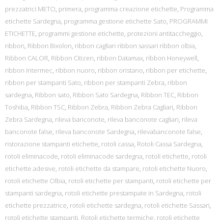
prezzatrici METO
,
primera
,
programma creazione etichette
,
Programma
etichette Sardegna
,
programma gestione etichette Sato
,
PROGRAMMI
ETICHETTE
,
programmi gestione etichette
,
protezioni antitaccheggio
,
ribbon
,
Ribbon Bixolon
,
ribbon cagliari ribbon sassari ribbon olbia
,
Ribbon CALOR
,
Ribbon Citizen
,
ribbon Datamax
,
ribbon Honeywell
,
ribbon Intermec
,
ribbon nuoro
,
ribbon oristano
,
ribbon per etichette
,
ribbon per stampanti Sato
,
ribbon per stampanti Zebra
,
ribbon
sardegna
,
Ribbon sato
,
Ribbon Sato Sardegna
,
Ribbon TEC
,
Ribbon
Toshiba
,
Ribbon TSC
,
Ribbon Zebra
,
Ribbon Zebra Cagliari
,
Ribbon
Zebra Sardegna
,
rileva banconote
,
rileva banconote cagliari
,
rileva
banconote false
,
rileva banconote Sardegna
,
rilevabanconote false
,
ristorazione stampanti etichette
,
rotoli cassa
,
Rotoli Cassa Sardegna
,
rotoli eliminacode
,
rotoli eliminacode sardegna
,
rotoli etichette
,
rotoli
etichette adesive
,
rotoli etichette da stampare
,
rotoli etichette Nuoro
,
rotoli etichette Olbia
,
rotoli etichette per stampanti
,
rotoli etichette per
stampanti sardegna
,
rotoli etichette prestampate in Sardegna
,
rotoli
etichette prezzatrice
,
rotoli etichette sardegna
,
rotoli etichette Sassari
,
rotoli etichette stampanti
,
Rotoli etichette termiche
,
rotoli etichette