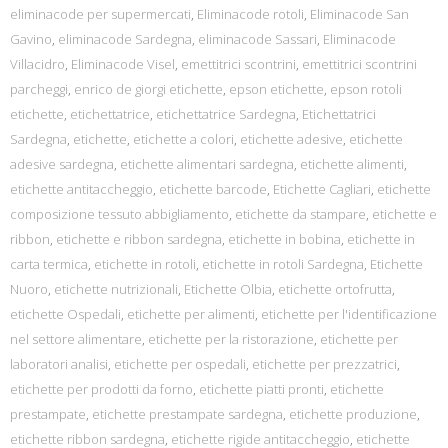
eliminacode per supermercati
,
Eliminacode rotoli
,
Eliminacode San
Gavino
,
eliminacode Sardegna
,
eliminacode Sassari
,
Eliminacode
Villacidro
,
Eliminacode Visel
,
emettitrici scontrini
,
emettitrici scontrini
parcheggi
,
enrico de giorgi etichette
,
epson etichette
,
epson rotoli
etichette
,
etichettatrice
,
etichettatrice Sardegna
,
Etichettatrici
Sardegna
,
etichette
,
etichette a colori
,
etichette adesive
,
etichette
adesive sardegna
,
etichette alimentari sardegna
,
etichette alimenti
,
etichette antitaccheggio
,
etichette barcode
,
Etichette Cagliari
,
etichette
composizione tessuto abbigliamento
,
etichette da stampare
,
etichette e
ribbon
,
etichette e ribbon sardegna
,
etichette in bobina
,
etichette in
carta termica
,
etichette in rotoli
,
etichette in rotoli Sardegna
,
Etichette
Nuoro
,
etichette nutrizionali
,
Etichette Olbia
,
etichette ortofrutta
,
etichette Ospedali
,
etichette per alimenti
,
etichette per l'identificazione
nel settore alimentare
,
etichette per la ristorazione
,
etichette per
laboratori analisi
,
etichette per ospedali
,
etichette per prezzatrici
,
etichette per prodotti da forno
,
etichette piatti pronti
,
etichette
prestampate
,
etichette prestampate sardegna
,
etichette produzione
,
etichette ribbon sardegna
,
etichette rigide antitaccheggio
,
etichette