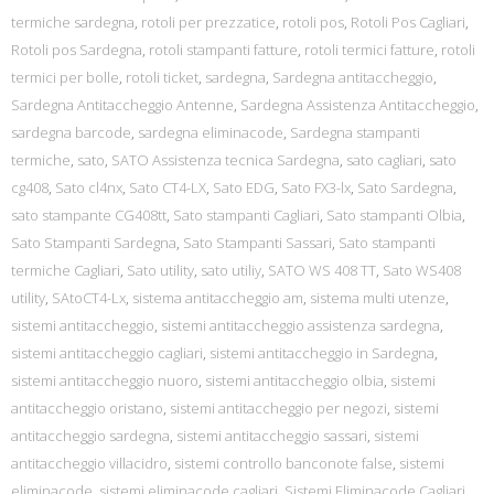
termiche sardegna
,
rotoli per prezzatice
,
rotoli pos
,
Rotoli Pos Cagliari
,
Rotoli pos Sardegna
,
rotoli stampanti fatture
,
rotoli termici fatture
,
rotoli
termici per bolle
,
rotoli ticket
,
sardegna
,
Sardegna antitaccheggio
,
Sardegna Antitaccheggio Antenne
,
Sardegna Assistenza Antitaccheggio
,
sardegna barcode
,
sardegna eliminacode
,
Sardegna stampanti
termiche
,
sato
,
SATO Assistenza tecnica Sardegna
,
sato cagliari
,
sato
cg408
,
Sato cl4nx
,
Sato CT4-LX
,
Sato EDG
,
Sato FX3-lx
,
Sato Sardegna
,
sato stampante CG408tt
,
Sato stampanti Cagliari
,
Sato stampanti Olbia
,
Sato Stampanti Sardegna
,
Sato Stampanti Sassari
,
Sato stampanti
termiche Cagliari
,
Sato utility
,
sato utiliy
,
SATO WS 408 TT
,
Sato WS408
utility
,
SAtoCT4-Lx
,
sistema antitaccheggio am
,
sistema multi utenze
,
sistemi antitaccheggio
,
sistemi antitaccheggio assistenza sardegna
,
sistemi antitaccheggio cagliari
,
sistemi antitaccheggio in Sardegna
,
sistemi antitaccheggio nuoro
,
sistemi antitaccheggio olbia
,
sistemi
antitaccheggio oristano
,
sistemi antitaccheggio per negozi
,
sistemi
antitaccheggio sardegna
,
sistemi antitaccheggio sassari
,
sistemi
antitaccheggio villacidro
,
sistemi controllo banconote false
,
sistemi
eliminacode
,
sistemi eliminacode cagliari
,
Sistemi Eliminacode Cagliari