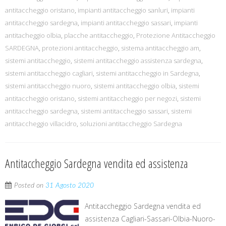
antitaccheggio oristano
,
impianti antitaccheggio sanluri
,
impianti
antitaccheggio sardegna
,
impianti antitaccheggio sassari
,
impianti
antitacheggio olbia
,
placche antitaccheggio
,
Protezione Antitaccheggio
SARDEGNA
,
protezioni antitaccheggio
,
sistema antitaccheggio am
,
sistemi antitaccheggio
,
sistemi antitaccheggio assistenza sardegna
,
sistemi antitaccheggio cagliari
,
sistemi antitaccheggio in Sardegna
,
sistemi antitaccheggio nuoro
,
sistemi antitaccheggio olbia
,
sistemi
antitaccheggio oristano
,
sistemi antitaccheggio per negozi
,
sistemi
antitaccheggio sardegna
,
sistemi antitaccheggio sassari
,
sistemi
antitaccheggio villacidro
,
soluzioni antitaccheggio Sardegna
Antitaccheggio Sardegna vendita ed assistenza
Posted on
31 Agosto 2020
Antitaccheggio Sardegna vendita ed
assistenza Cagliari-Sassari-Olbia-Nuoro-