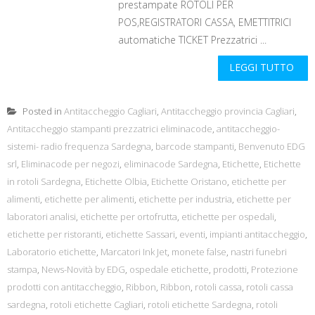
prestampate ROTOLI PER
POS,REGISTRATORI CASSA, EMETTITRICI
automatiche TICKET Prezzatrici ...
LEGGI TUTTO
Posted in
Antitaccheggio Cagliari
,
Antitaccheggio provincia Cagliari
,
Antitaccheggio stampanti prezzatrici eliminacode
,
antitaccheggio-
sistemi- radio frequenza Sardegna
,
barcode stampanti
,
Benvenuto EDG
srl
,
Eliminacode per negozi
,
eliminacode Sardegna
,
Etichette
,
Etichette
in rotoli Sardegna
,
Etichette Olbia
,
Etichette Oristano
,
etichette per
alimenti
,
etichette per alimenti
,
etichette per industria
,
etichette per
laboratori analisi
,
etichette per ortofrutta
,
etichette per ospedali
,
etichette per ristoranti
,
etichette Sassari
,
eventi
,
impianti antitaccheggio
,
Laboratorio etichette
,
Marcatori Ink Jet
,
monete false
,
nastri funebri
stampa
,
News-Novità by EDG
,
ospedale etichette
,
prodotti
,
Protezione
prodotti con antitaccheggio
,
Ribbon
,
Ribbon
,
rotoli cassa
,
rotoli cassa
sardegna
,
rotoli etichette Cagliari
,
rotoli etichette Sardegna
,
rotoli