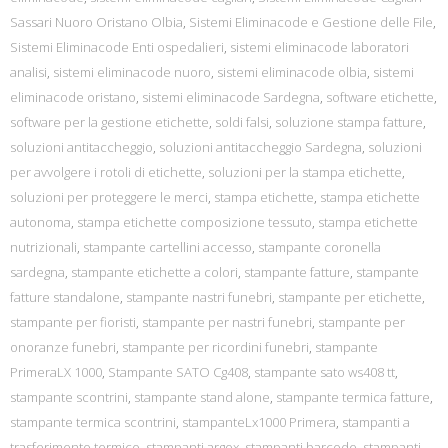
Sassari Nuoro Oristano Olbia
,
Sistemi Eliminacode e Gestione delle File
,
Sistemi Eliminacode Enti ospedalieri
,
sistemi eliminacode laboratori
analisi
,
sistemi eliminacode nuoro
,
sistemi eliminacode olbia
,
sistemi
eliminacode oristano
,
sistemi eliminacode Sardegna
,
software etichette
,
software per la gestione etichette
,
soldi falsi
,
soluzione stampa fatture
,
soluzioni antitaccheggio
,
soluzioni antitaccheggio Sardegna
,
soluzioni
per avvolgere i rotoli di etichette
,
soluzioni per la stampa etichette
,
soluzioni per proteggere le merci
,
stampa etichette
,
stampa etichette
autonoma
,
stampa etichette composizione tessuto
,
stampa etichette
nutrizionali
,
stampante cartellini accesso
,
stampante coronella
sardegna
,
stampante etichette a colori
,
stampante fatture
,
stampante
fatture standalone
,
stampante nastri funebri
,
stampante per etichette
,
stampante per fioristi
,
stampante per nastri funebri
,
stampante per
onoranze funebri
,
stampante per ricordini funebri
,
stampante
PrimeraLX 1000
,
Stampante SATO Cg408
,
stampante sato ws408 tt
,
stampante scontrini
,
stampante stand alone
,
stampante termica fatture
,
stampante termica scontrini
,
stampanteLx1000 Primera
,
stampanti a
trasferimento termico
,
stampanti argox
,
stampanti barcode
,
stampanti