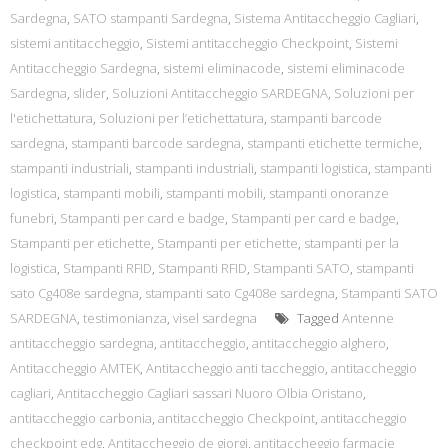
Sardegna
,
SATO stampanti Sardegna
,
Sistema Antitaccheggio Cagliari
,
sistemi antitaccheggio
,
Sistemi antitaccheggio Checkpoint
,
Sistemi
Antitaccheggio Sardegna
,
sistemi eliminacode
,
sistemi eliminacode
Sardegna
,
slider
,
Soluzioni Antitaccheggio SARDEGNA
,
Soluzioni per
l'etichettatura
,
Soluzioni per l’etichettatura
,
stampanti barcode
sardegna
,
stampanti barcode sardegna
,
stampanti etichette termiche
,
stampanti industriali
,
stampanti industriali
,
stampanti logistica
,
stampanti
logistica
,
stampanti mobili
,
stampanti mobili
,
stampanti onoranze
funebri
,
Stampanti per card e badge
,
Stampanti per card e badge
,
Stampanti per etichette
,
Stampanti per etichette
,
stampanti per la
logistica
,
Stampanti RFID
,
Stampanti RFID
,
Stampanti SATO
,
stampanti
sato Cg408e sardegna
,
stampanti sato Cg408e sardegna
,
Stampanti SATO
SARDEGNA
,
testimonianza
,
visel sardegna
Tagged
Antenne
antitaccheggio sardegna
,
antitaccheggio
,
antitaccheggio alghero
,
Antitaccheggio AMTEK
,
Antitaccheggio anti taccheggio
,
antitaccheggio
cagliari
,
Antitaccheggio Cagliari sassari Nuoro Olbia Oristano
,
antitaccheggio carbonia
,
antitaccheggio Checkpoint
,
antitaccheggio
checkpoint edg
,
Antitaccheggio de giorgi
,
antitaccheggio farmacie