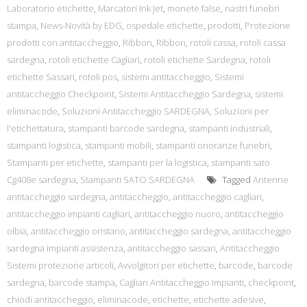
Laboratorio etichette
,
Marcatori Ink Jet
,
monete false
,
nastri funebri
stampa
,
News-Novità by EDG
,
ospedale etichette
,
prodotti
,
Protezione
prodotti con antitaccheggio
,
Ribbon
,
Ribbon
,
rotoli cassa
,
rotoli cassa
sardegna
,
rotoli etichette Cagliari
,
rotoli etichette Sardegna
,
rotoli
etichette Sassari
,
rotoli pos
,
sistemi antitaccheggio
,
Sistemi
antitaccheggio Checkpoint
,
Sistemi Antitaccheggio Sardegna
,
sistemi
eliminacode
,
Soluzioni Antitaccheggio SARDEGNA
,
Soluzioni per
l'etichettatura
,
stampanti barcode sardegna
,
stampanti industriali
,
stampanti logistica
,
stampanti mobili
,
stampanti onoranze funebri
,
Stampanti per etichette
,
stampanti per la logistica
,
stampanti sato
Cg408e sardegna
,
Stampanti SATO SARDEGNA
Tagged
Antenne
antitaccheggio sardegna
,
antitaccheggio
,
antitaccheggio cagliari
,
antitaccheggio impianti cagliari
,
antitaccheggio nuoro
,
antitaccheggio
olbia
,
antitaccheggio oristano
,
antitaccheggio sardegna
,
antitaccheggio
sardegna impianti assistenza
,
antitaccheggio sassari
,
Antitaccheggio
Sistemi protezione articoli
,
Avvolgitori per etichette
,
barcode
,
barcode
sardegna
,
barcode stampa
,
Cagliari Antitaccheggio Impianti
,
checkpoint
,
chiodi antitaccheggio
,
eliminacode
,
etichette
,
etichette adesive
,