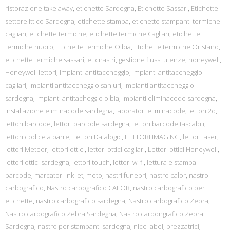
ristorazione take away
,
etichette Sardegna
,
Etichette Sassari
,
Etichette
settore ittico Sardegna
,
etichette stampa
,
etichette stampanti termiche
cagliari
,
etichette termiche
,
etichette termiche Cagliari
,
etichette
termiche nuoro
,
Etichette termiche Olbia
,
Etichette termiche Oristano
,
etichette termiche sassari
,
eticnastri
,
gestione flussi utenze
,
honeywell
,
Honeywell lettori
,
impianti antitaccheggio
,
impianti antitaccheggio
cagliari
,
impianti antitaccheggio sanluri
,
impianti antitaccheggio
sardegna
,
impianti antitacheggio olbia
,
impianti eliminacode sardegna
,
installazione eliminacode sardegna
,
laboratori eliminacode
,
lettori 2d
,
lettori barcode
,
lettori barcode sardegna
,
lettori barcode tascabili
,
lettori codice a barre
,
Lettori Datalogic
,
LETTORI IMAGING
,
lettori laser
,
lettori Meteor
,
lettori ottici
,
lettori ottici cagliari
,
Lettori ottici Honeywell
,
lettori ottici sardegna
,
lettori touch
,
lettori wi fi
,
lettura e stampa
barcode
,
marcatori ink jet
,
meto
,
nastri funebri
,
nastro calor
,
nastro
carbografico
,
Nastro carbografico CALOR
,
nastro carbografico per
etichette
,
nastro carbografico sardegna
,
Nastro carbografico Zebra
,
Nastro carbografico Zebra Sardegna
,
Nastro carbongrafico Zebra
Sardegna
,
nastro per stampanti sardegna
,
nice label
,
prezzatrici
,