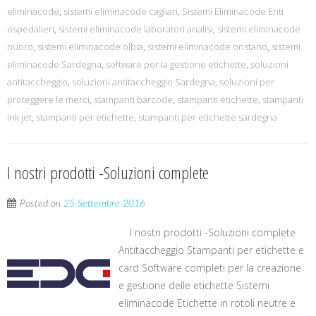
eliminacode
,
sistemi eliminacode cagliari
,
Sistemi Eliminacode Enti
ospedalieri
,
sistemi eliminacode laboratori analisi
,
sistemi eliminacode
nuoro
,
sistemi eliminacode olbia
,
sistemi eliminacode oristano
,
sistemi
eliminacode Sardegna
,
software per la gestione etichette
,
soluzioni
antitaccheggio
,
soluzioni antitaccheggio Sardegna
,
soluzioni per
proteggere le merci
,
stampanti barcode
,
stampanti etichette
,
stampanti
ink jet
,
stampanti per etichette
,
stampanti per etichette sardegna
I nostri prodotti -Soluzioni complete
Posted on
25 Settembre 2016
I nostri prodotti -Soluzioni complete
Antitaccheggio Stampanti per etichette e
card Software completi per la creazione
e gestione delle etichette Sistemi
eliminacode Etichette in rotoli neutre e