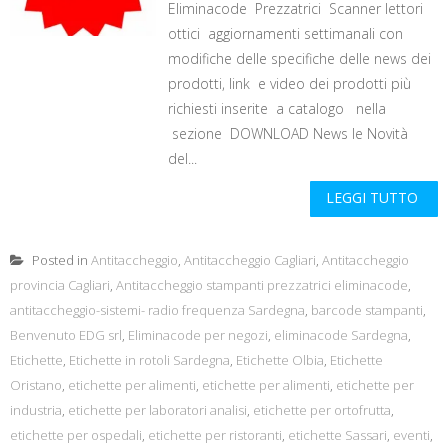
Eliminacode Prezzatrici Scanner lettori
ottici aggiornamenti settimanali con
modifiche delle specifiche delle news dei
prodotti, link e video dei prodotti più
richiesti inserite a catalogo nella
sezione DOWNLOAD News le Novità
del...
LEGGI TUTTO
Posted in
Antitaccheggio
,
Antitaccheggio Cagliari
,
Antitaccheggio
provincia Cagliari
,
Antitaccheggio stampanti prezzatrici eliminacode
,
antitaccheggio-sistemi- radio frequenza Sardegna
,
barcode stampanti
,
Benvenuto EDG srl
,
Eliminacode per negozi
,
eliminacode Sardegna
,
Etichette
,
Etichette in rotoli Sardegna
,
Etichette Olbia
,
Etichette
Oristano
,
etichette per alimenti
,
etichette per alimenti
,
etichette per
industria
,
etichette per laboratori analisi
,
etichette per ortofrutta
,
etichette per ospedali
,
etichette per ristoranti
,
etichette Sassari
,
eventi
,