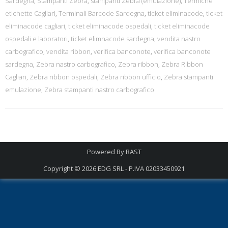
Sardegna
,
Stampanti Zebra
,
stampanti Zebra (emulazione)
,
Termiche
etichette Cagliari
,
Terminali Barcode Sardegna
,
ticket eliminacode
,
ticket
eliminacode cagliari
,
ticket eliminacode ospedali
,
ticket eliminacode
ospedali e laboratori
,
ticket elimnacode sardegna
,
vendita nastro
carbografico
,
vendita ribbon
,
verifica banconote
,
verifica banconote
sardegna
,
Zebra nastro carbografico
,
Zebra ribbon
,
Zebra Ribbon
Cagliari
,
Zebra ribbon ospedali
,
Zebra ribbon ufficio
,
Zebra stampanti
emulazione
,
Zebra stampanti nastro carbografico
Powered By
RAST
Copyright © 2026
EDG SRL - P.IVA 02033450921