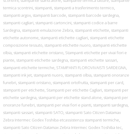
scontrini
,
stampante stand alone
,
stampante termica fatture
,
stampante
termica scontrini
,
stampanti
,
stampanti a trasferimento termico
,
stampanti argox
,
stampanti barcode
,
stampanti barcode sardegna
,
stampanti cagliari
,
stampanti cartoncini
,
stampanti codice a barre
Sardegna
,
stampanti emulazione Zebra
,
stampanti etichette
,
stampanti
etichette autonome
,
stampanti etichette cagliari
,
stampanti etichette
composizione tessuto
,
stampanti etichette nuoro
,
stampanti etichette
olbia
,
stampanti etichette oristano
,
Stampanti etichette per vivai fiori e
piante
,
stampanti etichette sardegna
,
stampanti etichette sassari
,
stampanti etichette termiche
,
STAMPANTI FLOROVIVAISTI SARDEGNA
,
stampanti ink jet
,
stampanti nuoro
,
stampanti olbia
,
stampanti onoranze
funebri
,
stampanti oristano
,
stampanti ortofrutta
,
stampanti per card
,
stampanti per etichette
,
Stampanti per etichette Cagliari
,
stampanti per
etichette sardegna
,
stampanti per etichette stand alone
,
stampanti per
onoranze funebri
,
stampanti per vivai fiori e pianti
,
stampanti sardegna
,
stampanti sassari
,
stampanti SATO
,
stampanti Sato Citizen Datamax
Zebra Intermec Godex Toshiba etcassistenza stampanti termiche
,
stampanti Sato Citizen Datamax Zebra Intermec Godex Toshiba tec
,