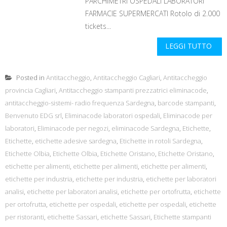
PARCHIMETRI OSPEDALI LABORATORI
FARMACIE SUPERMERCATI Rotolo di 2.000
tickets...
LEGGI TUTTO
Posted in
Antitaccheggio
,
Antitaccheggio Cagliari
,
Antitaccheggio
provincia Cagliari
,
Antitaccheggio stampanti prezzatrici eliminacode
,
antitaccheggio-sistemi- radio frequenza Sardegna
,
barcode stampanti
,
Benvenuto EDG srl
,
Eliminacode laboratori ospedali
,
Eliminacode per
laboratori
,
Eliminacode per negozi
,
eliminacode Sardegna
,
Etichette
,
Etichette
,
etichette adesive sardegna
,
Etichette in rotoli Sardegna
,
Etichette Olbia
,
Etichette Olbia
,
Etichette Oristano
,
Etichette Oristano
,
etichette per alimenti
,
etichette per alimenti
,
etichette per alimenti
,
etichette per industria
,
etichette per industria
,
etichette per laboratori
analisi
,
etichette per laboratori analisi
,
etichette per ortofrutta
,
etichette
per ortofrutta
,
etichette per ospedali
,
etichette per ospedali
,
etichette
per ristoranti
,
etichette Sassari
,
etichette Sassari
,
Etichette stampanti