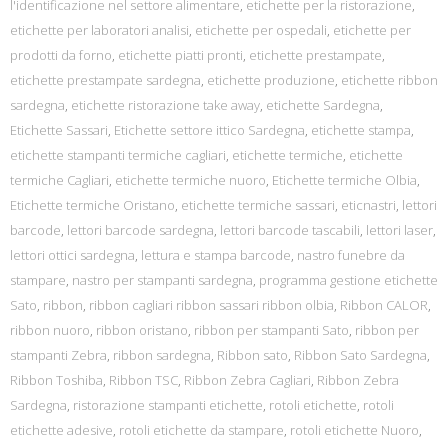
l'identificazione nel settore alimentare
,
etichette per la ristorazione
,
etichette per laboratori analisi
,
etichette per ospedali
,
etichette per
prodotti da forno
,
etichette piatti pronti
,
etichette prestampate
,
etichette prestampate sardegna
,
etichette produzione
,
etichette ribbon
sardegna
,
etichette ristorazione take away
,
etichette Sardegna
,
Etichette Sassari
,
Etichette settore ittico Sardegna
,
etichette stampa
,
etichette stampanti termiche cagliari
,
etichette termiche
,
etichette
termiche Cagliari
,
etichette termiche nuoro
,
Etichette termiche Olbia
,
Etichette termiche Oristano
,
etichette termiche sassari
,
eticnastri
,
lettori
barcode
,
lettori barcode sardegna
,
lettori barcode tascabili
,
lettori laser
,
lettori ottici sardegna
,
lettura e stampa barcode
,
nastro funebre da
stampare
,
nastro per stampanti sardegna
,
programma gestione etichette
Sato
,
ribbon
,
ribbon cagliari ribbon sassari ribbon olbia
,
Ribbon CALOR
,
ribbon nuoro
,
ribbon oristano
,
ribbon per stampanti Sato
,
ribbon per
stampanti Zebra
,
ribbon sardegna
,
Ribbon sato
,
Ribbon Sato Sardegna
,
Ribbon Toshiba
,
Ribbon TSC
,
Ribbon Zebra Cagliari
,
Ribbon Zebra
Sardegna
,
ristorazione stampanti etichette
,
rotoli etichette
,
rotoli
etichette adesive
,
rotoli etichette da stampare
,
rotoli etichette Nuoro
,