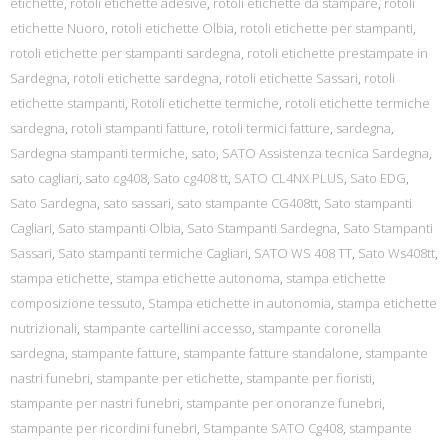
etichette
,
rotoli etichette adesive
,
rotoli etichette da stampare
,
rotoli
etichette Nuoro
,
rotoli etichette Olbia
,
rotoli etichette per stampanti
,
rotoli etichette per stampanti sardegna
,
rotoli etichette prestampate in
Sardegna
,
rotoli etichette sardegna
,
rotoli etichette Sassari
,
rotoli
etichette stampanti
,
Rotoli etichette termiche
,
rotoli etichette termiche
sardegna
,
rotoli stampanti fatture
,
rotoli termici fatture
,
sardegna
,
Sardegna stampanti termiche
,
sato
,
SATO Assistenza tecnica Sardegna
,
sato cagliari
,
sato cg408
,
Sato cg408 tt
,
SATO CL4NX PLUS
,
Sato EDG
,
Sato Sardegna
,
sato sassari
,
sato stampante CG408tt
,
Sato stampanti
Cagliari
,
Sato stampanti Olbia
,
Sato Stampanti Sardegna
,
Sato Stampanti
Sassari
,
Sato stampanti termiche Cagliari
,
SATO WS 408 TT
,
Sato Ws408tt
,
stampa etichette
,
stampa etichette autonoma
,
stampa etichette
composizione tessuto
,
Stampa etichette in autonomia
,
stampa etichette
nutrizionali
,
stampante cartellini accesso
,
stampante coronella
sardegna
,
stampante fatture
,
stampante fatture standalone
,
stampante
nastri funebri
,
stampante per etichette
,
stampante per fioristi
,
stampante per nastri funebri
,
stampante per onoranze funebri
,
stampante per ricordini funebri
,
Stampante SATO Cg408
,
stampante