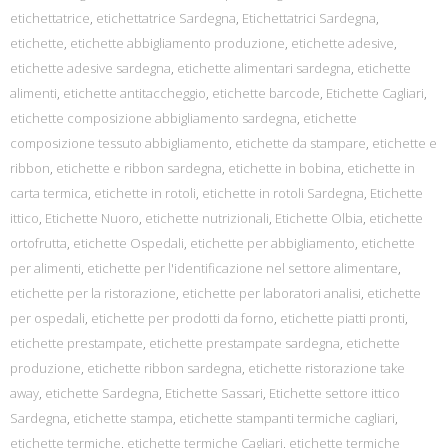
etichettatrice
,
etichettatrice Sardegna
,
Etichettatrici Sardegna
,
etichette
,
etichette abbigliamento produzione
,
etichette adesive
,
etichette adesive sardegna
,
etichette alimentari sardegna
,
etichette
alimenti
,
etichette antitaccheggio
,
etichette barcode
,
Etichette Cagliari
,
etichette composizione abbigliamento sardegna
,
etichette
composizione tessuto abbigliamento
,
etichette da stampare
,
etichette e
ribbon
,
etichette e ribbon sardegna
,
etichette in bobina
,
etichette in
carta termica
,
etichette in rotoli
,
etichette in rotoli Sardegna
,
Etichette
ittico
,
Etichette Nuoro
,
etichette nutrizionali
,
Etichette Olbia
,
etichette
ortofrutta
,
etichette Ospedali
,
etichette per abbigliamento
,
etichette
per alimenti
,
etichette per l'identificazione nel settore alimentare
,
etichette per la ristorazione
,
etichette per laboratori analisi
,
etichette
per ospedali
,
etichette per prodotti da forno
,
etichette piatti pronti
,
etichette prestampate
,
etichette prestampate sardegna
,
etichette
produzione
,
etichette ribbon sardegna
,
etichette ristorazione take
away
,
etichette Sardegna
,
Etichette Sassari
,
Etichette settore ittico
Sardegna
,
etichette stampa
,
etichette stampanti termiche cagliari
,
etichette termiche
,
etichette termiche Cagliari
,
etichette termiche