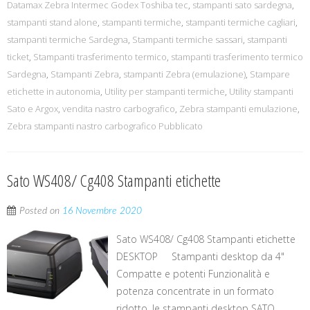
Datamax Zebra Intermec Godex Toshiba tec
,
stampanti sato sardegna
,
stampanti stand alone
,
stampanti termiche
,
stampanti termiche cagliari
,
stampanti termiche Sardegna
,
Stampanti termiche sassari
,
stampanti
ticket
,
Stampanti trasferimento termico
,
stampanti trasferimento termico
Sardegna
,
Stampanti Zebra
,
stampanti Zebra (emulazione)
,
Stampare
etichette in autonomia
,
Utility per stampanti termiche
,
Utility stampanti
Sato e Argox
,
vendita nastro carbografico
,
Zebra stampanti emulazione
,
Zebra stampanti nastro carbografico Pubblicato
Sato WS408/ Cg408 Stampanti etichette
Posted on
16 Novembre 2020
Sato WS408/ Cg408 Stampanti etichette
DESKTOP Stampanti desktop da 4"
Compatte e potenti Funzionalità e
potenza concentrate in un formato
ridotto, le stampanti desktop SATO