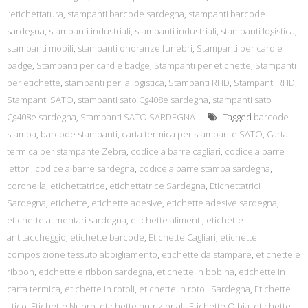
l’etichettatura
,
stampanti barcode sardegna
,
stampanti barcode
sardegna
,
stampanti industriali
,
stampanti industriali
,
stampanti logistica
,
stampanti mobili
,
stampanti onoranze funebri
,
Stampanti per card e
badge
,
Stampanti per card e badge
,
Stampanti per etichette
,
Stampanti
per etichette
,
stampanti per la logistica
,
Stampanti RFID
,
Stampanti RFID
,
Stampanti SATO
,
stampanti sato Cg408e sardegna
,
stampanti sato
Cg408e sardegna
,
Stampanti SATO SARDEGNA
Tagged
barcode
stampa
,
barcode stampanti
,
carta termica per stampante SATO
,
Carta
termica per stampante Zebra
,
codice a barre cagliari
,
codice a barre
lettori
,
codice a barre sardegna
,
codice a barre stampa sardegna
,
coronella
,
etichettatrice
,
etichettatrice Sardegna
,
Etichettatrici
Sardegna
,
etichette
,
etichette adesive
,
etichette adesive sardegna
,
etichette alimentari sardegna
,
etichette alimenti
,
etichette
antitaccheggio
,
etichette barcode
,
Etichette Cagliari
,
etichette
composizione tessuto abbigliamento
,
etichette da stampare
,
etichette e
ribbon
,
etichette e ribbon sardegna
,
etichette in bobina
,
etichette in
carta termica
,
etichette in rotoli
,
etichette in rotoli Sardegna
,
Etichette
ittico
,
Etichette Nuoro
,
etichette nutrizionali
,
Etichette Olbia
,
etichette