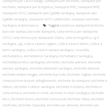
Stampanti per card e badge
,
Stampanti per etichette
,
Stampanti per
etichette
,
stampanti per la logistica
,
Stampanti RFID
,
Stampanti RFID
,
Stampanti SATO
,
stampanti sato Cg408e sardegna
,
stampanti sato
Cg408e sardegna
,
Stampanti SATO SARDEGNA
,
Stampare etichette
Sardegna
,
testimonianza
Tagged
assistenza stampanti termiche
,
barcode stampa
,
barcode stampanti
,
carta termica per stampante
SATO
,
Carta termica per stampante Zebra
,
carta termografica
,
cg 4
sardegna
,
cg4
,
codice a barre cagliari
,
codice a barre lettori
,
codice a
barre sardegna
,
codice a barre stampa sardegna
,
coronella
,
etichettatrice
,
etichettatrice Sardegna
,
Etichettatrici Sardegna
,
etichettatura ittico sardegnas
,
etichette
,
etichette adesive
,
etichette
adesive sardegna
,
etichette alimentari sardegna
,
etichette alimenti
,
etichette antitaccheggio
,
etichette barcode
,
Etichette Cagliari
,
etichette
composizione tessuto abbigliamento
,
etichette da stampare
,
etichette e
ribbon
,
etichette e ribbon sardegna
,
etichette in bobina
,
etichette in
carta termica
,
etichette in rotoli
,
etichette in rotoli Sardegna
,
Etichette
ittico
,
Etichette Nuoro
,
etichette nutrizionali
,
Etichette Olbia
,
etichette
ortofrutta
,
etichette Ospedali
,
etichette per alimenti
,
etichette per