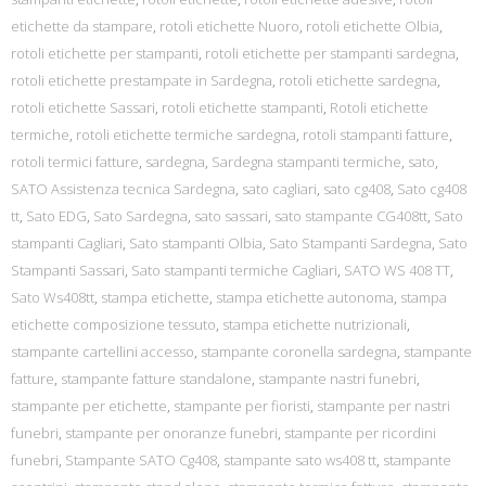
etichette da stampare
,
rotoli etichette Nuoro
,
rotoli etichette Olbia
,
rotoli etichette per stampanti
,
rotoli etichette per stampanti sardegna
,
rotoli etichette prestampate in Sardegna
,
rotoli etichette sardegna
,
rotoli etichette Sassari
,
rotoli etichette stampanti
,
Rotoli etichette
termiche
,
rotoli etichette termiche sardegna
,
rotoli stampanti fatture
,
rotoli termici fatture
,
sardegna
,
Sardegna stampanti termiche
,
sato
,
SATO Assistenza tecnica Sardegna
,
sato cagliari
,
sato cg408
,
Sato cg408
tt
,
Sato EDG
,
Sato Sardegna
,
sato sassari
,
sato stampante CG408tt
,
Sato
stampanti Cagliari
,
Sato stampanti Olbia
,
Sato Stampanti Sardegna
,
Sato
Stampanti Sassari
,
Sato stampanti termiche Cagliari
,
SATO WS 408 TT
,
Sato Ws408tt
,
stampa etichette
,
stampa etichette autonoma
,
stampa
etichette composizione tessuto
,
stampa etichette nutrizionali
,
stampante cartellini accesso
,
stampante coronella sardegna
,
stampante
fatture
,
stampante fatture standalone
,
stampante nastri funebri
,
stampante per etichette
,
stampante per fioristi
,
stampante per nastri
funebri
,
stampante per onoranze funebri
,
stampante per ricordini
funebri
,
Stampante SATO Cg408
,
stampante sato ws408 tt
,
stampante