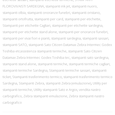
FLOROVIVAISTI SARDEGNA
,
stampanti ink jet
,
stampanti nuoro
,
stampanti olbia
,
stampanti onoranze funebri
,
stampanti oristano
,
stampanti ortofrutta
,
stampanti per card
,
stampanti per etichette
,
Stampanti per etichette Cagliari
,
stampanti per etichette sardegna
,
stampanti per etichette stand alone
,
stampanti per onoranze funebri
,
stampanti per vivai fiori e pianti
,
stampanti sardegna
,
stampanti sassari
,
stampanti SATO
,
stampanti Sato Citizen Datamax Zebra Intermec Godex
Toshiba etcassistenza stampanti termiche
,
stampanti Sato Citizen
Datamax Zebra Intermec Godex Toshiba tec
,
stampanti sato sardegna
,
stampanti stand alone
,
stampanti termiche
,
stampanti termiche cagliari
,
stampanti termiche Sardegna
,
Stampanti termiche sassari
,
stampanti
ticket
,
Stampanti trasferimento termico
,
stampanti trasferimento termico
Sardegna
,
Stampanti Zebra
,
stampanti Zebra (emulazione)
,
Utility per
stampanti termiche
,
Utility stampanti Sato e Argox
,
vendita nastro
carbografico
,
Zebra stampanti emulazione
,
Zebra stampanti nastro
carbografico