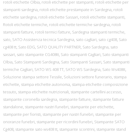
rotoli etichette Olbia
,
rotoli etichette per stampanti
,
rotoli etichette per
stampanti sardegna
,
rotoli etichette prestampate in Sardegna
,
rotoli
etichette sardegna
,
rotoli etichette Sassari
,
rotoli etichette stampanti
,
Rotoli etichette termiche
,
rotoli etichette termiche sardegna
,
rotoli
stampanti fatture
,
rotoli termici fatture
,
Sardegna stampanti termiche
,
sato
,
SATO Assistenza tecnica Sardegna
,
sato cagliari
,
sato cg408
,
Sato
cg408 tt
,
Sato EDG
,
SATO QUALITY PARTNER
,
Sato Sardegna
,
sato
sassari
,
sato stampante CG408tt
,
Sato stampanti Cagliari
,
Sato stampanti
Olbia
,
Sato Stampanti Sardegna
,
Sato Stampanti Sassari
,
Sato stampanti
termiche Cagliari
,
SATO WS 408 TT
,
SATO WS Sardegna
,
Sato Ws408tt
,
Soluzione stampa settore Tessile
,
Soluzioni settore funerario
,
stampa
etichette
,
stampa etichette autonoma
,
stampa etichette composizione
tessuto
,
stampa etichette nutrizionali
,
stampante cartellini accesso
,
stampante coronella sardegna
,
stampante fatture
,
stampante fatture
standalone
,
stampante nastri funebri
,
stampante per etichette
,
stampante per fioristi
,
stampante per nastri funebri
,
stampante per
onoranze funebri
,
stampante per ricordini funebri
,
Stampante SATO
Cg408
,
stampante sato ws408 tt
,
stampante scontrini
,
stampante stand