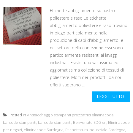
Etichette abbigliamento su nastro
poliestere e raso Le etichette
abbigliamento poliestere e raso trovano
impiego particolarmente nella
produzione di capi d'abbigliamento e
nel settore della confezione Essi sono
particolarmente resistenti ai lavaggi
industriali. Esiste una vastissima ed
aggiornatissima collezione di tessuti di
poliestere. Molti dei prodotti da noi
offerti superano ...
LEGGI TUTTO
Posted in
Antitaccheggio stampanti prezzatrici eliminacode
,
barcode stampanti
,
barcode stampanti
,
Benvenuto EDG srl
,
Eliminacode
per negozi
,
eliminacode Sardegna
,
Etichettatura industriale Sardegna
,