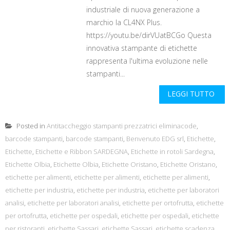
industriale di nuova generazione a
marchio la CL4NX Plus.
https://youtu.be/dirVUatBCGo Questa
innovativa stampante di etichette
rappresenta l'ultima evoluzione nelle
stampanti...
LEGGI TUTTO
Posted in
Antitaccheggio stampanti prezzatrici eliminacode
,
barcode stampanti
,
barcode stampanti
,
Benvenuto EDG srl
,
Etichette
,
Etichette
,
Etichette e Ribbon SARDEGNA
,
Etichette in rotoli Sardegna
,
Etichette Olbia
,
Etichette Olbia
,
Etichette Oristano
,
Etichette Oristano
,
etichette per alimenti
,
etichette per alimenti
,
etichette per alimenti
,
etichette per industria
,
etichette per industria
,
etichette per laboratori
analisi
,
etichette per laboratori analisi
,
etichette per ortofrutta
,
etichette
per ortofrutta
,
etichette per ospedali
,
etichette per ospedali
,
etichette
per ristoranti
,
etichette Sassari
,
etichette Sassari
,
etichette scadenza