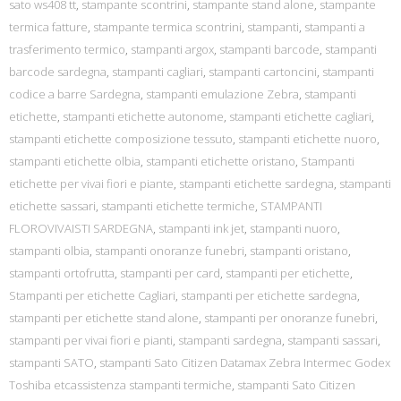
sato ws408 tt
,
stampante scontrini
,
stampante stand alone
,
stampante
termica fatture
,
stampante termica scontrini
,
stampanti
,
stampanti a
trasferimento termico
,
stampanti argox
,
stampanti barcode
,
stampanti
barcode sardegna
,
stampanti cagliari
,
stampanti cartoncini
,
stampanti
codice a barre Sardegna
,
stampanti emulazione Zebra
,
stampanti
etichette
,
stampanti etichette autonome
,
stampanti etichette cagliari
,
stampanti etichette composizione tessuto
,
stampanti etichette nuoro
,
stampanti etichette olbia
,
stampanti etichette oristano
,
Stampanti
etichette per vivai fiori e piante
,
stampanti etichette sardegna
,
stampanti
etichette sassari
,
stampanti etichette termiche
,
STAMPANTI
FLOROVIVAISTI SARDEGNA
,
stampanti ink jet
,
stampanti nuoro
,
stampanti olbia
,
stampanti onoranze funebri
,
stampanti oristano
,
stampanti ortofrutta
,
stampanti per card
,
stampanti per etichette
,
Stampanti per etichette Cagliari
,
stampanti per etichette sardegna
,
stampanti per etichette stand alone
,
stampanti per onoranze funebri
,
stampanti per vivai fiori e pianti
,
stampanti sardegna
,
stampanti sassari
,
stampanti SATO
,
stampanti Sato Citizen Datamax Zebra Intermec Godex
Toshiba etcassistenza stampanti termiche
,
stampanti Sato Citizen