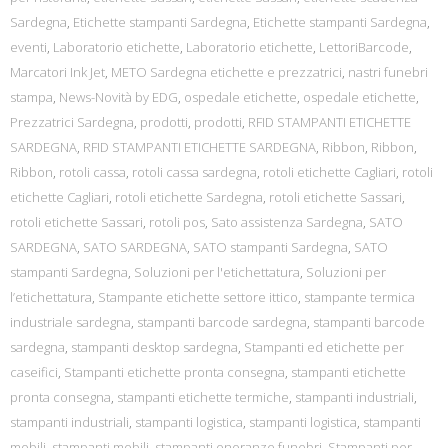
Sardegna
,
Etichette stampanti Sardegna
,
Etichette stampanti Sardegna
,
eventi
,
Laboratorio etichette
,
Laboratorio etichette
,
LettoriBarcode
,
Marcatori Ink Jet
,
METO Sardegna etichette e prezzatrici
,
nastri funebri
stampa
,
News-Novità by EDG
,
ospedale etichette
,
ospedale etichette
,
Prezzatrici Sardegna
,
prodotti
,
prodotti
,
RFID STAMPANTI ETICHETTE
SARDEGNA
,
RFID STAMPANTI ETICHETTE SARDEGNA
,
Ribbon
,
Ribbon
,
Ribbon
,
rotoli cassa
,
rotoli cassa sardegna
,
rotoli etichette Cagliari
,
rotoli
etichette Cagliari
,
rotoli etichette Sardegna
,
rotoli etichette Sassari
,
rotoli etichette Sassari
,
rotoli pos
,
Sato assistenza Sardegna
,
SATO
SARDEGNA
,
SATO SARDEGNA
,
SATO stampanti Sardegna
,
SATO
stampanti Sardegna
,
Soluzioni per l'etichettatura
,
Soluzioni per
l’etichettatura
,
Stampante etichette settore ittico
,
stampante termica
industriale sardegna
,
stampanti barcode sardegna
,
stampanti barcode
sardegna
,
stampanti desktop sardegna
,
Stampanti ed etichette per
caseifici
,
Stampanti etichette pronta consegna
,
stampanti etichette
pronta consegna
,
stampanti etichette termiche
,
stampanti industriali
,
stampanti industriali
,
stampanti logistica
,
stampanti logistica
,
stampanti
mobili
,
stampanti mobili
,
stampanti onoranze funebri
,
Stampanti per