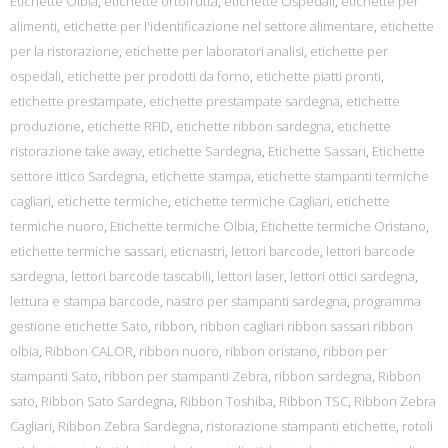
Etichette Olbia
,
etichette ortofrutta
,
etichette Ospedali
,
etichette per
alimenti
,
etichette per l'identificazione nel settore alimentare
,
etichette
per la ristorazione
,
etichette per laboratori analisi
,
etichette per
ospedali
,
etichette per prodotti da forno
,
etichette piatti pronti
,
etichette prestampate
,
etichette prestampate sardegna
,
etichette
produzione
,
etichette RFID
,
etichette ribbon sardegna
,
etichette
ristorazione take away
,
etichette Sardegna
,
Etichette Sassari
,
Etichette
settore ittico Sardegna
,
etichette stampa
,
etichette stampanti termiche
cagliari
,
etichette termiche
,
etichette termiche Cagliari
,
etichette
termiche nuoro
,
Etichette termiche Olbia
,
Etichette termiche Oristano
,
etichette termiche sassari
,
eticnastri
,
lettori barcode
,
lettori barcode
sardegna
,
lettori barcode tascabili
,
lettori laser
,
lettori ottici sardegna
,
lettura e stampa barcode
,
nastro per stampanti sardegna
,
programma
gestione etichette Sato
,
ribbon
,
ribbon cagliari ribbon sassari ribbon
olbia
,
Ribbon CALOR
,
ribbon nuoro
,
ribbon oristano
,
ribbon per
stampanti Sato
,
ribbon per stampanti Zebra
,
ribbon sardegna
,
Ribbon
sato
,
Ribbon Sato Sardegna
,
Ribbon Toshiba
,
Ribbon TSC
,
Ribbon Zebra
Cagliari
,
Ribbon Zebra Sardegna
,
ristorazione stampanti etichette
,
rotoli