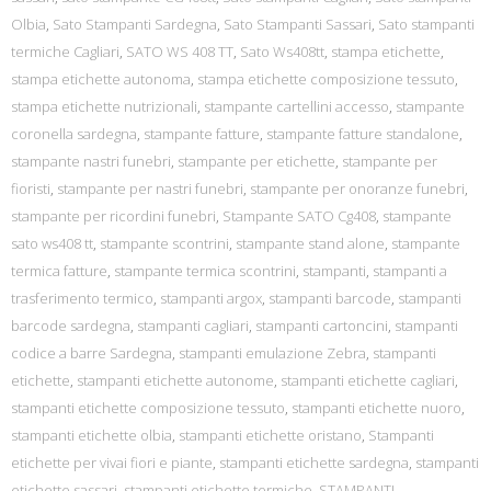
Olbia
,
Sato Stampanti Sardegna
,
Sato Stampanti Sassari
,
Sato stampanti
termiche Cagliari
,
SATO WS 408 TT
,
Sato Ws408tt
,
stampa etichette
,
stampa etichette autonoma
,
stampa etichette composizione tessuto
,
stampa etichette nutrizionali
,
stampante cartellini accesso
,
stampante
coronella sardegna
,
stampante fatture
,
stampante fatture standalone
,
stampante nastri funebri
,
stampante per etichette
,
stampante per
fioristi
,
stampante per nastri funebri
,
stampante per onoranze funebri
,
stampante per ricordini funebri
,
Stampante SATO Cg408
,
stampante
sato ws408 tt
,
stampante scontrini
,
stampante stand alone
,
stampante
termica fatture
,
stampante termica scontrini
,
stampanti
,
stampanti a
trasferimento termico
,
stampanti argox
,
stampanti barcode
,
stampanti
barcode sardegna
,
stampanti cagliari
,
stampanti cartoncini
,
stampanti
codice a barre Sardegna
,
stampanti emulazione Zebra
,
stampanti
etichette
,
stampanti etichette autonome
,
stampanti etichette cagliari
,
stampanti etichette composizione tessuto
,
stampanti etichette nuoro
,
stampanti etichette olbia
,
stampanti etichette oristano
,
Stampanti
etichette per vivai fiori e piante
,
stampanti etichette sardegna
,
stampanti
etichette sassari
,
stampanti etichette termiche
,
STAMPANTI