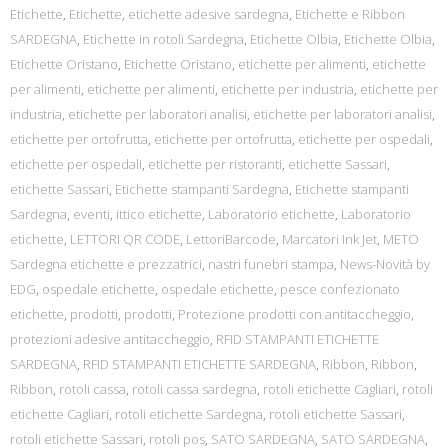
Etichette
,
Etichette
,
etichette adesive sardegna
,
Etichette e Ribbon
SARDEGNA
,
Etichette in rotoli Sardegna
,
Etichette Olbia
,
Etichette Olbia
,
Etichette Oristano
,
Etichette Oristano
,
etichette per alimenti
,
etichette
per alimenti
,
etichette per alimenti
,
etichette per industria
,
etichette per
industria
,
etichette per laboratori analisi
,
etichette per laboratori analisi
,
etichette per ortofrutta
,
etichette per ortofrutta
,
etichette per ospedali
,
etichette per ospedali
,
etichette per ristoranti
,
etichette Sassari
,
etichette Sassari
,
Etichette stampanti Sardegna
,
Etichette stampanti
Sardegna
,
eventi
,
ittico etichette
,
Laboratorio etichette
,
Laboratorio
etichette
,
LETTORI QR CODE
,
LettoriBarcode
,
Marcatori Ink Jet
,
METO
Sardegna etichette e prezzatrici
,
nastri funebri stampa
,
News-Novità by
EDG
,
ospedale etichette
,
ospedale etichette
,
pesce confezionato
etichette
,
prodotti
,
prodotti
,
Protezione prodotti con antitaccheggio
,
protezioni adesive antitaccheggio
,
RFID STAMPANTI ETICHETTE
SARDEGNA
,
RFID STAMPANTI ETICHETTE SARDEGNA
,
Ribbon
,
Ribbon
,
Ribbon
,
rotoli cassa
,
rotoli cassa sardegna
,
rotoli etichette Cagliari
,
rotoli
etichette Cagliari
,
rotoli etichette Sardegna
,
rotoli etichette Sassari
,
rotoli etichette Sassari
,
rotoli pos
,
SATO SARDEGNA
,
SATO SARDEGNA
,