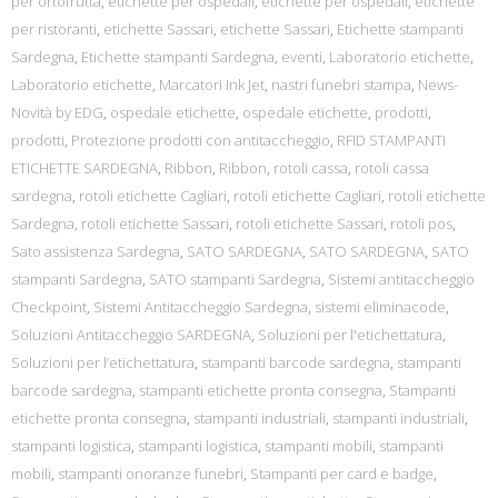
per ortofrutta
,
etichette per ospedali
,
etichette per ospedali
,
etichette
per ristoranti
,
etichette Sassari
,
etichette Sassari
,
Etichette stampanti
Sardegna
,
Etichette stampanti Sardegna
,
eventi
,
Laboratorio etichette
,
Laboratorio etichette
,
Marcatori Ink Jet
,
nastri funebri stampa
,
News-
Novità by EDG
,
ospedale etichette
,
ospedale etichette
,
prodotti
,
prodotti
,
Protezione prodotti con antitaccheggio
,
RFID STAMPANTI
ETICHETTE SARDEGNA
,
Ribbon
,
Ribbon
,
rotoli cassa
,
rotoli cassa
sardegna
,
rotoli etichette Cagliari
,
rotoli etichette Cagliari
,
rotoli etichette
Sardegna
,
rotoli etichette Sassari
,
rotoli etichette Sassari
,
rotoli pos
,
Sato assistenza Sardegna
,
SATO SARDEGNA
,
SATO SARDEGNA
,
SATO
stampanti Sardegna
,
SATO stampanti Sardegna
,
Sistemi antitaccheggio
Checkpoint
,
Sistemi Antitaccheggio Sardegna
,
sistemi eliminacode
,
Soluzioni Antitaccheggio SARDEGNA
,
Soluzioni per l'etichettatura
,
Soluzioni per l’etichettatura
,
stampanti barcode sardegna
,
stampanti
barcode sardegna
,
stampanti etichette pronta consegna
,
Stampanti
etichette pronta consegna
,
stampanti industriali
,
stampanti industriali
,
stampanti logistica
,
stampanti logistica
,
stampanti mobili
,
stampanti
mobili
,
stampanti onoranze funebri
,
Stampanti per card e badge
,