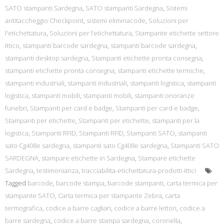
SATO stampanti Sardegna
,
SATO stampanti Sardegna
,
Sistemi
antitaccheggio Checkpoint
,
sistemi eliminacode
,
Soluzioni per
l'etichettatura
,
Soluzioni per l’etichettatura
,
Stampante etichette settore
ittico
,
stampanti barcode sardegna
,
stampanti barcode sardegna
,
stampanti desktop sardegna
,
Stampanti etichette pronta consegna
,
stampanti etichette pronta consegna
,
stampanti etichette termiche
,
stampanti industriali
,
stampanti industriali
,
stampanti logistica
,
stampanti
logistica
,
stampanti mobili
,
stampanti mobili
,
stampanti onoranze
funebri
,
Stampanti per card e badge
,
Stampanti per card e badge
,
Stampanti per etichette
,
Stampanti per etichette
,
stampanti per la
logistica
,
Stampanti RFID
,
Stampanti RFID
,
Stampanti SATO
,
stampanti
sato Cg408e sardegna
,
stampanti sato Cg408e sardegna
,
Stampanti SATO
SARDEGNA
,
stampare etichette in Sardegna
,
Stampare etichette
Sardegna
,
testimonianza
,
tracciabilita-etichettatura-prodotti-ittici
Tagged
barcode
,
barcode stampa
,
barcode stampanti
,
carta termica per
stampante SATO
,
Carta termica per stampante Zebra
,
carta
termografica
,
codice a barre cagliari
,
codice a barre lettori
,
codice a
barre sardegna
,
codice a barre stampa sardegna
,
coronella
,