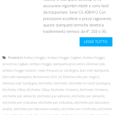
assicurano ingombri ridotti e sono facili
da trasportare. Serie CG 408/412 Con
prestazioni eccellenti e prezzi ragionevoli,
queste stampanti termiche dirette/a
trasferimento termico da 4", 203 o 30...
LEGGI TUTTO
Posted in
Antitaccheggio
,
Antitaccheggio Cagliari
,
Antitaccheggio
provincia Cagliari
,
Antitaccheggio stampanti prezzatrici eliminacode
,
antitaccheggio-sistemi- radio frequenza Sardegna
,
barcode stampanti
,
barcode stampanti
,
Benvenuto EDG srl
,
Eliminacode per negozi
,
eliminacode Sardegna
,
Etichette
,
Etichette
,
Etichette in rotoli Sardegna
,
Etichette Olbia
,
Etichette Olbia
,
Etichette Oristano
,
Etichette Oristano
,
etichette per alimenti
,
etichette per alimenti
,
etichette per alimenti
,
etichette per industria
,
etichette per industria
,
etichette per laboratori
analisi
,
etichette per laboratori analisi
,
etichette per ortofrutta
,
etichette