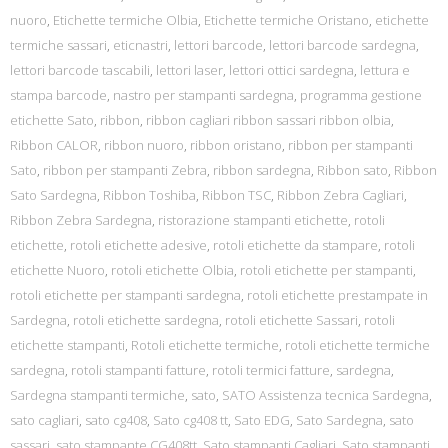
nuoro
,
Etichette termiche Olbia
,
Etichette termiche Oristano
,
etichette
termiche sassari
,
eticnastri
,
lettori barcode
,
lettori barcode sardegna
,
lettori barcode tascabili
,
lettori laser
,
lettori ottici sardegna
,
lettura e
stampa barcode
,
nastro per stampanti sardegna
,
programma gestione
etichette Sato
,
ribbon
,
ribbon cagliari ribbon sassari ribbon olbia
,
Ribbon CALOR
,
ribbon nuoro
,
ribbon oristano
,
ribbon per stampanti
Sato
,
ribbon per stampanti Zebra
,
ribbon sardegna
,
Ribbon sato
,
Ribbon
Sato Sardegna
,
Ribbon Toshiba
,
Ribbon TSC
,
Ribbon Zebra Cagliari
,
Ribbon Zebra Sardegna
,
ristorazione stampanti etichette
,
rotoli
etichette
,
rotoli etichette adesive
,
rotoli etichette da stampare
,
rotoli
etichette Nuoro
,
rotoli etichette Olbia
,
rotoli etichette per stampanti
,
rotoli etichette per stampanti sardegna
,
rotoli etichette prestampate in
Sardegna
,
rotoli etichette sardegna
,
rotoli etichette Sassari
,
rotoli
etichette stampanti
,
Rotoli etichette termiche
,
rotoli etichette termiche
sardegna
,
rotoli stampanti fatture
,
rotoli termici fatture
,
sardegna
,
Sardegna stampanti termiche
,
sato
,
SATO Assistenza tecnica Sardegna
,
sato cagliari
,
sato cg408
,
Sato cg408 tt
,
Sato EDG
,
Sato Sardegna
,
sato
sassari
,
sato stampante CG408tt
,
Sato stampanti Cagliari
,
Sato stampanti