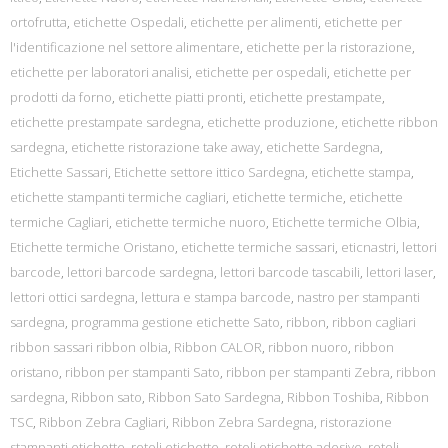
ortofrutta
,
etichette Ospedali
,
etichette per alimenti
,
etichette per
l'identificazione nel settore alimentare
,
etichette per la ristorazione
,
etichette per laboratori analisi
,
etichette per ospedali
,
etichette per
prodotti da forno
,
etichette piatti pronti
,
etichette prestampate
,
etichette prestampate sardegna
,
etichette produzione
,
etichette ribbon
sardegna
,
etichette ristorazione take away
,
etichette Sardegna
,
Etichette Sassari
,
Etichette settore ittico Sardegna
,
etichette stampa
,
etichette stampanti termiche cagliari
,
etichette termiche
,
etichette
termiche Cagliari
,
etichette termiche nuoro
,
Etichette termiche Olbia
,
Etichette termiche Oristano
,
etichette termiche sassari
,
eticnastri
,
lettori
barcode
,
lettori barcode sardegna
,
lettori barcode tascabili
,
lettori laser
,
lettori ottici sardegna
,
lettura e stampa barcode
,
nastro per stampanti
sardegna
,
programma gestione etichette Sato
,
ribbon
,
ribbon cagliari
ribbon sassari ribbon olbia
,
Ribbon CALOR
,
ribbon nuoro
,
ribbon
oristano
,
ribbon per stampanti Sato
,
ribbon per stampanti Zebra
,
ribbon
sardegna
,
Ribbon sato
,
Ribbon Sato Sardegna
,
Ribbon Toshiba
,
Ribbon
TSC
,
Ribbon Zebra Cagliari
,
Ribbon Zebra Sardegna
,
ristorazione
stampanti etichette
,
rotoli etichette
,
rotoli etichette adesive
,
rotoli