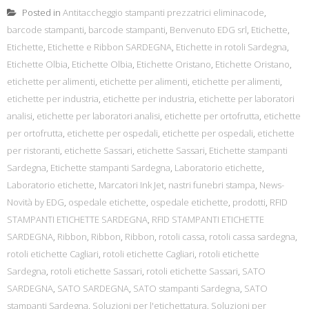
Posted in
Antitaccheggio stampanti prezzatrici eliminacode
,
barcode stampanti
,
barcode stampanti
,
Benvenuto EDG srl
,
Etichette
,
Etichette
,
Etichette e Ribbon SARDEGNA
,
Etichette in rotoli Sardegna
,
Etichette Olbia
,
Etichette Olbia
,
Etichette Oristano
,
Etichette Oristano
,
etichette per alimenti
,
etichette per alimenti
,
etichette per alimenti
,
etichette per industria
,
etichette per industria
,
etichette per laboratori
analisi
,
etichette per laboratori analisi
,
etichette per ortofrutta
,
etichette
per ortofrutta
,
etichette per ospedali
,
etichette per ospedali
,
etichette
per ristoranti
,
etichette Sassari
,
etichette Sassari
,
Etichette stampanti
Sardegna
,
Etichette stampanti Sardegna
,
Laboratorio etichette
,
Laboratorio etichette
,
Marcatori Ink Jet
,
nastri funebri stampa
,
News-
Novità by EDG
,
ospedale etichette
,
ospedale etichette
,
prodotti
,
RFID
STAMPANTI ETICHETTE SARDEGNA
,
RFID STAMPANTI ETICHETTE
SARDEGNA
,
Ribbon
,
Ribbon
,
Ribbon
,
rotoli cassa
,
rotoli cassa sardegna
,
rotoli etichette Cagliari
,
rotoli etichette Cagliari
,
rotoli etichette
Sardegna
,
rotoli etichette Sassari
,
rotoli etichette Sassari
,
SATO
SARDEGNA
,
SATO SARDEGNA
,
SATO stampanti Sardegna
,
SATO
stampanti Sardegna
,
Soluzioni per l'etichettatura
,
Soluzioni per