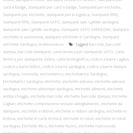
card e badge
,
Stampanti per card e badge
,
Stampanti per etichette
,
Stampanti per etichette
,
stampanti per la logistica
,
Stampanti RFID
,
Stampanti RFID
,
Stampanti SATO
,
stampanti sato Cg408e sardegna
,
stampanti sato Cg408e sardegna
,
Stampanti SATO SARDEGNA
,
stampare
etichette in autonomia
,
stampare etichette in Sardegna
,
Stampare
etichette Sardegna
,
testimonianza
Tagged
barcode
,
barcode
stampa
,
barcode stampanti
,
carta termica per stampante SATO
,
Carta
termica per stampante Zebra
,
carta termografica
,
codice a barre cagliari
,
codice a barre lettori
,
codice a barre sardegna
,
codice a barre stampa
sardegna
,
coronella
,
etichettatrice
,
etichettatrice Sardegna
,
Etichettatrici Sardegna
,
etichette
,
etichette adesive
,
etichette adesive
sardegna
,
etichette alimentari sardegna
,
etichette alimenti
,
etichette
antitaccheggio
,
etichette barcode
,
etichette barcode stampa
,
Etichette
Cagliari
,
etichette composizione tessuto abbigliamento
,
etichette da
stampare
,
etichette e ribbon
,
etichette e ribbon sardegna
,
etichette in
bobina
,
etichette in carta termica
,
etichette in rotoli
,
etichette in rotoli
Sardegna
,
Etichette ittico
,
Etichette Nuoro
,
etichette nutrizionali
,