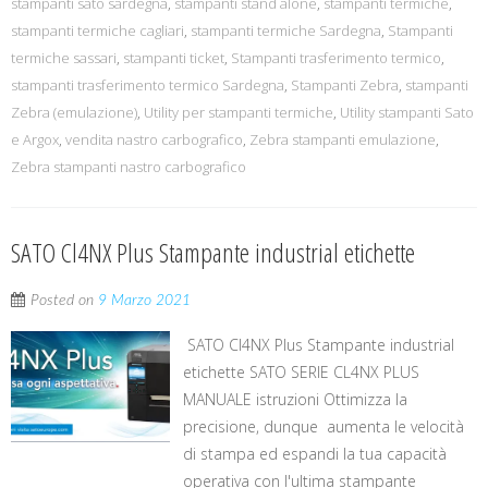
stampanti sato sardegna
,
stampanti stand alone
,
stampanti termiche
,
stampanti termiche cagliari
,
stampanti termiche Sardegna
,
Stampanti
termiche sassari
,
stampanti ticket
,
Stampanti trasferimento termico
,
stampanti trasferimento termico Sardegna
,
Stampanti Zebra
,
stampanti
Zebra (emulazione)
,
Utility per stampanti termiche
,
Utility stampanti Sato
e Argox
,
vendita nastro carbografico
,
Zebra stampanti emulazione
,
Zebra stampanti nastro carbografico
SATO Cl4NX Plus Stampante industrial etichette
Posted on
9 Marzo 2021
SATO Cl4NX Plus Stampante industrial
etichette SATO SERIE CL4NX PLUS
MANUALE istruzioni Ottimizza la
precisione, dunque aumenta le velocità
di stampa ed espandi la tua capacità
operativa con l'ultima stampante