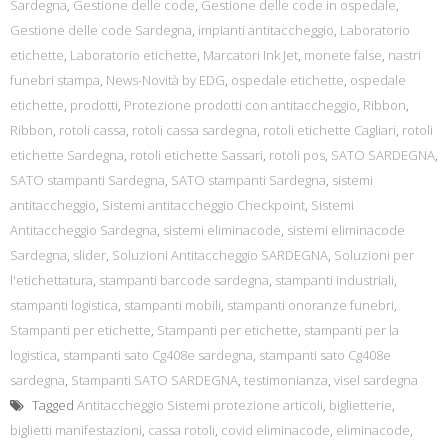
Sardegna
,
Gestione delle code
,
Gestione delle code in ospedale
,
Gestione delle code Sardegna
,
impianti antitaccheggio
,
Laboratorio
etichette
,
Laboratorio etichette
,
Marcatori Ink Jet
,
monete false
,
nastri
funebri stampa
,
News-Novità by EDG
,
ospedale etichette
,
ospedale
etichette
,
prodotti
,
Protezione prodotti con antitaccheggio
,
Ribbon
,
Ribbon
,
rotoli cassa
,
rotoli cassa sardegna
,
rotoli etichette Cagliari
,
rotoli
etichette Sardegna
,
rotoli etichette Sassari
,
rotoli pos
,
SATO SARDEGNA
,
SATO stampanti Sardegna
,
SATO stampanti Sardegna
,
sistemi
antitaccheggio
,
Sistemi antitaccheggio Checkpoint
,
Sistemi
Antitaccheggio Sardegna
,
sistemi eliminacode
,
sistemi eliminacode
Sardegna
,
slider
,
Soluzioni Antitaccheggio SARDEGNA
,
Soluzioni per
l'etichettatura
,
stampanti barcode sardegna
,
stampanti industriali
,
stampanti logistica
,
stampanti mobili
,
stampanti onoranze funebri
,
Stampanti per etichette
,
Stampanti per etichette
,
stampanti per la
logistica
,
stampanti sato Cg408e sardegna
,
stampanti sato Cg408e
sardegna
,
Stampanti SATO SARDEGNA
,
testimonianza
,
visel sardegna
Tagged
Antitaccheggio Sistemi protezione articoli
,
biglietterie
,
biglietti manifestazioni
,
cassa rotoli
,
covid eliminacode
,
eliminacode
,