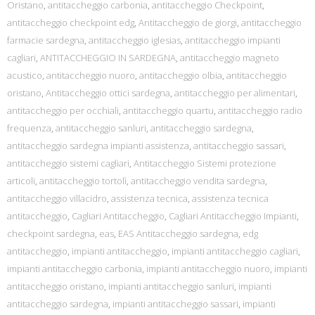
Oristano
,
antitaccheggio carbonia
,
antitaccheggio Checkpoint
,
antitaccheggio checkpoint edg
,
Antitaccheggio de giorgi
,
antitaccheggio
farmacie sardegna
,
antitaccheggio iglesias
,
antitaccheggio impianti
cagliari
,
ANTITACCHEGGIO IN SARDEGNA
,
antitaccheggio magneto
acustico
,
antitaccheggio nuoro
,
antitaccheggio olbia
,
antitaccheggio
oristano
,
Antitaccheggio ottici sardegna
,
antitaccheggio per alimentari
,
antitaccheggio per occhiali
,
antitaccheggio quartu
,
antitaccheggio radio
frequenza
,
antitaccheggio sanluri
,
antitaccheggio sardegna
,
antitaccheggio sardegna impianti assistenza
,
antitaccheggio sassari
,
antitaccheggio sistemi cagliari
,
Antitaccheggio Sistemi protezione
articoli
,
antitaccheggio tortolì
,
antitaccheggio vendita sardegna
,
antitaccheggio villacidro
,
assistenza tecnica
,
assistenza tecnica
antitaccheggio
,
Cagliari Antitaccheggio
,
Cagliari Antitaccheggio Impianti
,
checkpoint sardegna
,
eas
,
EAS Antitaccheggio sardegna
,
edg
antitaccheggio
,
impianti antitaccheggio
,
impianti antitaccheggio cagliari
,
impianti antitaccheggio carbonia
,
impianti antitaccheggio nuoro
,
impianti
antitaccheggio oristano
,
impianti antitaccheggio sanluri
,
impianti
antitaccheggio sardegna
,
impianti antitaccheggio sassari
,
impianti