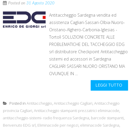
Posted on
31 Agosto 2020
Antitaccheggio Sardegna vendita ed
assistenza Cagliari-Sassari-Olbia-Nuoro-
Oristano-Alghero-Carbonia-Iglesias -
Tortolì SOLUZIONI CONCRETE ALLE
PROBLEMATICHE DEL TACCHEGGIO EDG
srl distributore Checkpoint Antitaccheggio
sistemi ed accessori in Sardegna
CAGLIARI SASSARI NUORO ORISTANO MA
OVUNQUE IN ...
LEGGI TUTTO
Posted in
Antitaccheggio
,
Antitaccheggio Cagliari
,
Antitaccheggio
provincia Cagliari
,
Antitaccheggio stampanti prezzatrici eliminacode
,
antitaccheggio-sistemi- radio frequenza Sardegna
,
barcode stampanti
,
Benvenuto EDG srl
,
Eliminacode per negozi
,
eliminacode Sardegna
,