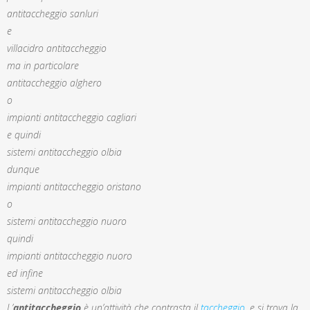
antitaccheggio sanluri
e
villacidro antitaccheggio
ma in particolare
antitaccheggio alghero
o
impianti antitaccheggio cagliari
e quindi
sistemi antitaccheggio olbia
dunque
impianti antitaccheggio oristano
o
sistemi antitaccheggio nuoro
quindi
impianti antitaccheggio nuoro
ed infine
sistemi antitaccheggio olbia
L’
antitaccheggio
è un’attività che contrasta il
taccheggio
, e si trova la