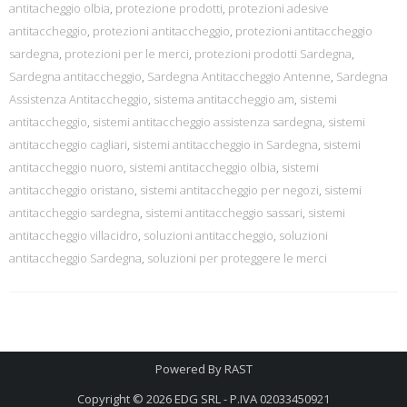
antitacheggio olbia
,
protezione prodotti
,
protezioni adesive
antitaccheggio
,
protezioni antitaccheggio
,
protezioni antitaccheggio
sardegna
,
protezioni per le merci
,
protezioni prodotti Sardegna
,
Sardegna antitaccheggio
,
Sardegna Antitaccheggio Antenne
,
Sardegna
Assistenza Antitaccheggio
,
sistema antitaccheggio am
,
sistemi
antitaccheggio
,
sistemi antitaccheggio assistenza sardegna
,
sistemi
antitaccheggio cagliari
,
sistemi antitaccheggio in Sardegna
,
sistemi
antitaccheggio nuoro
,
sistemi antitaccheggio olbia
,
sistemi
antitaccheggio oristano
,
sistemi antitaccheggio per negozi
,
sistemi
antitaccheggio sardegna
,
sistemi antitaccheggio sassari
,
sistemi
antitaccheggio villacidro
,
soluzioni antitaccheggio
,
soluzioni
antitaccheggio Sardegna
,
soluzioni per proteggere le merci
Powered By
RAST
Copyright © 2026
EDG SRL - P.IVA 02033450921