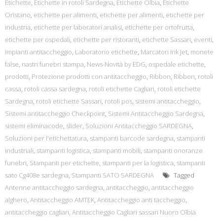
Etichette
,
Etichette in rotoli Sardegna
,
Etichette Olbia
,
Etichette
Oristano
,
etichette per alimenti
,
etichette per alimenti
,
etichette per
industria
,
etichette per laboratori analisi
,
etichette per ortofrutta
,
etichette per ospedali
,
etichette per ristoranti
,
etichette Sassari
,
eventi
,
impianti antitaccheggio
,
Laboratorio etichette
,
Marcatori Ink Jet
,
monete
false
,
nastri funebri stampa
,
News-Novità by EDG
,
ospedale etichette
,
prodotti
,
Protezione prodotti con antitaccheggio
,
Ribbon
,
Ribbon
,
rotoli
cassa
,
rotoli cassa sardegna
,
rotoli etichette Cagliari
,
rotoli etichette
Sardegna
,
rotoli etichette Sassari
,
rotoli pos
,
sistemi antitaccheggio
,
Sistemi antitaccheggio Checkpoint
,
Sistemi Antitaccheggio Sardegna
,
sistemi eliminacode
,
slider
,
Soluzioni Antitaccheggio SARDEGNA
,
Soluzioni per l'etichettatura
,
stampanti barcode sardegna
,
stampanti
industriali
,
stampanti logistica
,
stampanti mobili
,
stampanti onoranze
funebri
,
Stampanti per etichette
,
stampanti per la logistica
,
stampanti
sato Cg408e sardegna
,
Stampanti SATO SARDEGNA
Tagged
Antenne antitaccheggio sardegna
,
antitaccheggio
,
antitaccheggio
alghero
,
Antitaccheggio AMTEK
,
Antitaccheggio anti taccheggio
,
antitaccheggio cagliari
,
Antitaccheggio Cagliari sassari Nuoro Olbia