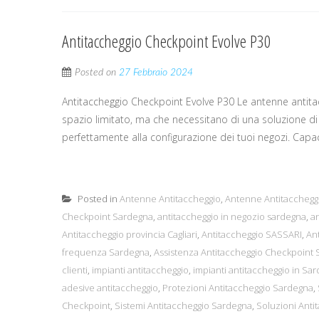
Antitaccheggio Checkpoint Evolve P30
Posted on
27 Febbraio 2024
Antitaccheggio Checkpoint Evolve P30 Le antenne antit
spazio limitato, ma che necessitano di una soluzione di
perfettamente alla configurazione dei tuoi negozi. Capaci
Posted in
Antenne Antitaccheggio
,
Antenne Antitaccheggi
Checkpoint Sardegna
,
antitaccheggio in negozio sardegna
,
a
Antitaccheggio provincia Cagliari
,
Antitaccheggio SASSARI
,
An
frequenza Sardegna
,
Assistenza Antitaccheggio Checkpoin
clienti
,
impianti antitaccheggio
,
impianti antitaccheggio in Sa
adesive antitaccheggio
,
Protezioni Antitaccheggio Sardegna
,
Checkpoint
,
Sistemi Antitaccheggio Sardegna
,
Soluzioni Ant