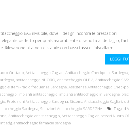
ccheggio EAS invisibile, dove il design incontra le prestazioni
egante perfetto per qualsiasi ambiente di vendita al dettaglio, l'an
Rilevazione altamente stabile con bassi tassi di falsi allarmi ...
LEGGI T
Nuoro Oristano
,
Antitaccheggio Cagliari
,
Antitaccheggio Checkpoint Sardegna
,
sardegna
,
antitaccheggio NUORO
,
Antitaccheggio OLBIA
,
Antitaccheggio SAS
ggio-sistemi- radio frequenza Sardegna
,
Assistenza Antitaccheggio Checkpo
accheggio
,
impianti antitaccheggio
,
impianti antitaccheggio in Sardegna
,
pla
gio
,
Protezioni Antitaccheggio Sardegna
,
Sistema Antitaccheggio Cagliari
,
sis
ntitaccheggio Sardegna
,
Soluzioni Antitaccheggio SARDEGNA
Tagged
A
enne
,
Antitaccheggio anti taccheggio
,
Antitaccheggio Cagliari sassari Nuoro Ol
int edg
,
antitaccheggio farmacie sardegna