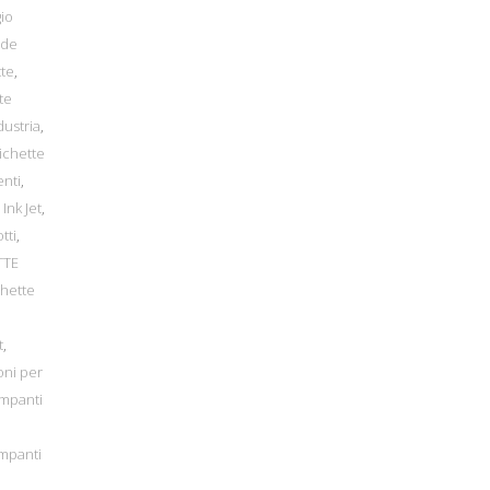
io
ode
tte
,
te
dustria
,
ichette
enti
,
Ink Jet
,
tti
,
TTE
chette
t
,
oni per
ampanti
mpanti