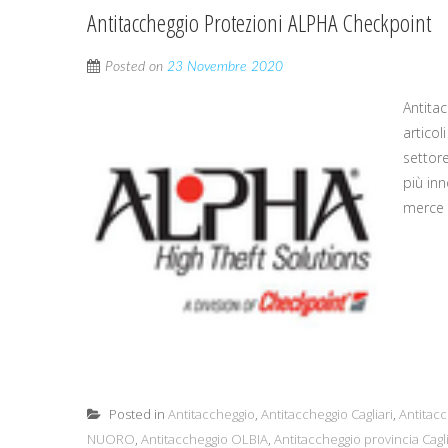
Antitaccheggio Protezioni ALPHA Checkpoint
Posted on
23 Novembre 2020
Antita
articol
settor
più inn
merce a
Posted in
Antitaccheggio
,
Antitaccheggio Cagliari
,
Antitac
NUORO
,
Antitaccheggio OLBIA
,
Antitaccheggio provincia Cagli