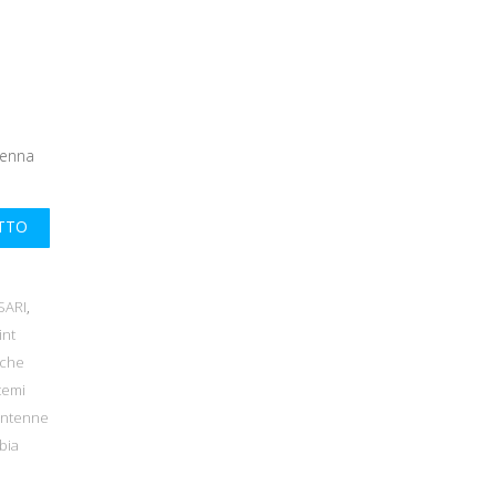
tenna
UTTO
SARI
,
int
cche
temi
ntenne
bia