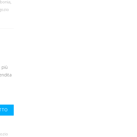
rbonia
,
gozio
 più
endita
UTTO
gozio