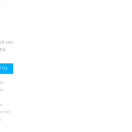
oli con
tta
UTTO
gio
IA
,
o
so
ezioni
o