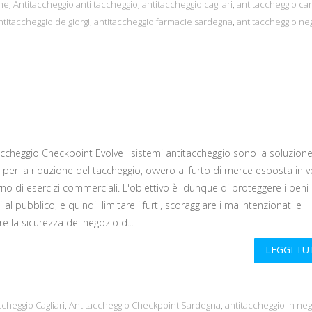
nne
,
Antitaccheggio anti taccheggio
,
antitaccheggio cagliari
,
antitaccheggio ca
ntitaccheggio de giorgi
,
antitaccheggio farmacie sardegna
,
antitaccheggio ne
ccheggio Checkpoint Evolve I sistemi antitaccheggio sono la soluzione
per la riduzione del taccheggio, ovvero al furto di merce esposta in v
erno di esercizi commerciali. L'obiettivo è dunque di proteggere i beni
 al pubblico, e quindi limitare i furti, scoraggiare i malintenzionati e
re la sicurezza del negozio d...
LEGGI T
ccheggio Cagliari
,
Antitaccheggio Checkpoint Sardegna
,
antitaccheggio in ne