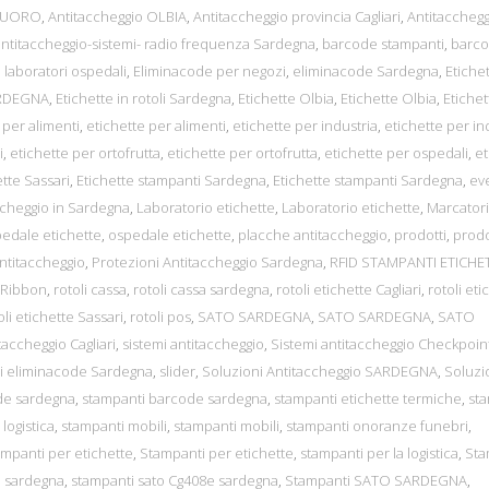
 NUORO
,
Antitaccheggio OLBIA
,
Antitaccheggio provincia Cagliari
,
Antitacchegg
antitaccheggio-sistemi- radio frequenza Sardegna
,
barcode stampanti
,
barc
 laboratori ospedali
,
Eliminacode per negozi
,
eliminacode Sardegna
,
Etiche
ARDEGNA
,
Etichette in rotoli Sardegna
,
Etichette Olbia
,
Etichette Olbia
,
Etichet
 per alimenti
,
etichette per alimenti
,
etichette per industria
,
etichette per in
i
,
etichette per ortofrutta
,
etichette per ortofrutta
,
etichette per ospedali
,
et
tte Sassari
,
Etichette stampanti Sardegna
,
Etichette stampanti Sardegna
,
ev
ccheggio in Sardegna
,
Laboratorio etichette
,
Laboratorio etichette
,
Marcatori 
edale etichette
,
ospedale etichette
,
placche antitaccheggio
,
prodotti
,
prodo
ntitaccheggio
,
Protezioni Antitaccheggio Sardegna
,
RFID STAMPANTI ETICHE
Ribbon
,
rotoli cassa
,
rotoli cassa sardegna
,
rotoli etichette Cagliari
,
rotoli eti
oli etichette Sassari
,
rotoli pos
,
SATO SARDEGNA
,
SATO SARDEGNA
,
SATO
taccheggio Cagliari
,
sistemi antitaccheggio
,
Sistemi antitaccheggio Checkpoin
mi eliminacode Sardegna
,
slider
,
Soluzioni Antitaccheggio SARDEGNA
,
Soluzi
de sardegna
,
stampanti barcode sardegna
,
stampanti etichette termiche
,
st
logistica
,
stampanti mobili
,
stampanti mobili
,
stampanti onoranze funebri
,
mpanti per etichette
,
Stampanti per etichette
,
stampanti per la logistica
,
Sta
e sardegna
,
stampanti sato Cg408e sardegna
,
Stampanti SATO SARDEGNA
,