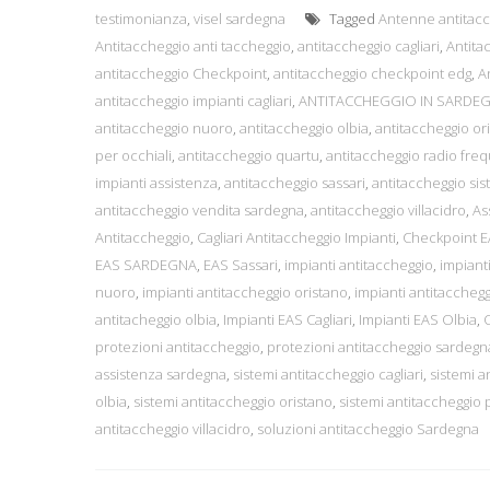
testimonianza
,
visel sardegna
Tagged
Antenne antitac
Antitaccheggio anti taccheggio
,
antitaccheggio cagliari
,
Antita
antitaccheggio Checkpoint
,
antitaccheggio checkpoint edg
,
A
antitaccheggio impianti cagliari
,
ANTITACCHEGGIO IN SARDE
antitaccheggio nuoro
,
antitaccheggio olbia
,
antitaccheggio or
per occhiali
,
antitaccheggio quartu
,
antitaccheggio radio fre
impianti assistenza
,
antitaccheggio sassari
,
antitaccheggio sist
antitaccheggio vendita sardegna
,
antitaccheggio villacidro
,
As
Antitaccheggio
,
Cagliari Antitaccheggio Impianti
,
Checkpoint 
EAS SARDEGNA
,
EAS Sassari
,
impianti antitaccheggio
,
impianti
nuoro
,
impianti antitaccheggio oristano
,
impianti antitacchegg
antitacheggio olbia
,
Impianti EAS Cagliari
,
Impianti EAS Olbia
,
protezioni antitaccheggio
,
protezioni antitaccheggio sardegn
assistenza sardegna
,
sistemi antitaccheggio cagliari
,
sistemi a
olbia
,
sistemi antitaccheggio oristano
,
sistemi antitaccheggio 
antitaccheggio villacidro
,
soluzioni antitaccheggio Sardegna