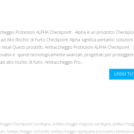
ccheggio Protezioni ALPHA Checkpoint Alpha è un prodotto Checkpoi
i ad Alto Rischio di Furto Checkpoint Alpha significa pertanto soluzioni 
e retail Questi prodotti, Antitaccheggio Protezioni ALPHA Checkpoint
ovativi e quindi tecnologicamente avanzati, progettati per proteggere
d alto rischio di furto. Antitaccheggio Pro...
LEGGI T
cheggio Checkpoint Sardegna
,
antitaccheggio negozio sardegna
,
antitaccheg
ari
,
Antitaccheggio SASSARI
,
Antitaccheggio stampanti prezzatrici eliminac