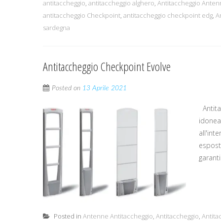
antitaccheggio
,
antitaccheggio alghero
,
Antitaccheggio Ante
antitaccheggio Checkpoint
,
antitaccheggio checkpoint edg
,
A
sardegna
Antitaccheggio Checkpoint Evolve
Posted on
13 Aprile 2021
Antita
idonea 
all'int
esposti
garanti
Posted in
Antenne Antitaccheggio
,
Antitaccheggio
,
Antita