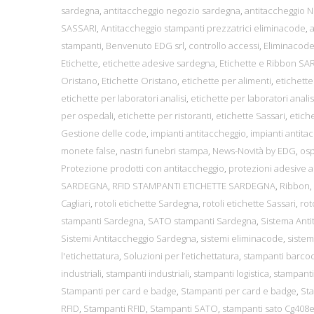
sardegna
,
antitaccheggio negozio sardegna
,
antitaccheggio
SASSARI
,
Antitaccheggio stampanti prezzatrici eliminacode
,
stampanti
,
Benvenuto EDG srl
,
controllo accessi
,
Eliminacode
Etichette
,
etichette adesive sardegna
,
Etichette e Ribbon S
Oristano
,
Etichette Oristano
,
etichette per alimenti
,
etichette
etichette per laboratori analisi
,
etichette per laboratori analis
per ospedali
,
etichette per ristoranti
,
etichette Sassari
,
etiche
Gestione delle code
,
impianti antitaccheggio
,
impianti antita
monete false
,
nastri funebri stampa
,
News-Novità by EDG
,
osp
Protezione prodotti con antitaccheggio
,
protezioni adesive a
SARDEGNA
,
RFID STAMPANTI ETICHETTE SARDEGNA
,
Ribbon
,
Cagliari
,
rotoli etichette Sardegna
,
rotoli etichette Sassari
,
rot
stampanti Sardegna
,
SATO stampanti Sardegna
,
Sistema Anti
Sistemi Antitaccheggio Sardegna
,
sistemi eliminacode
,
siste
l'etichettatura
,
Soluzioni per l’etichettatura
,
stampanti barco
industriali
,
stampanti industriali
,
stampanti logistica
,
stampanti 
Stampanti per card e badge
,
Stampanti per card e badge
,
Sta
RFID
,
Stampanti RFID
,
Stampanti SATO
,
stampanti sato Cg408