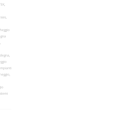
TEK
,
esias
,
cheggio
egna
,
rdegna
,
eggio
impianti
cheggio
,
gio
istemi