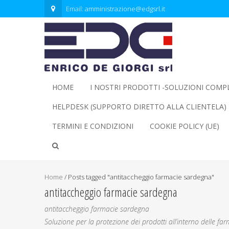
Email:
amministrazione@edgsrl.it
HOME
I NOSTRI PRODOTTI -SOLUZIONI COMP
HELPDESK (SUPPORTO DIRETTO ALLA CLIENTELA)
TERMINI E CONDIZIONI
COOKIE POLICY (UE)
Home
/
Posts tagged "antitaccheggio farmacie sardegna"
antitaccheggio farmacie sardegna
antitaccheggio farmacie sardegna
Soluzione per la protezione dei prodotti all’interno delle fa