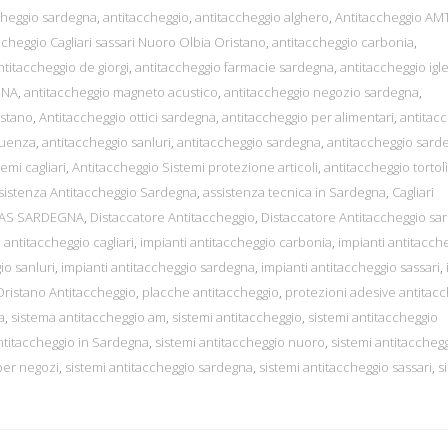
cheggio sardegna
,
antitaccheggio
,
antitaccheggio alghero
,
Antitaccheggio AM
ccheggio Cagliari sassari Nuoro Olbia Oristano
,
antitaccheggio carbonia
,
ntitaccheggio de giorgi
,
antitaccheggio farmacie sardegna
,
antitaccheggio igl
GNA
,
antitaccheggio magneto acustico
,
antitaccheggio negozio sardegna
,
istano
,
Antitaccheggio ottici sardegna
,
antitaccheggio per alimentari
,
antitac
quenza
,
antitaccheggio sanluri
,
antitaccheggio sardegna
,
antitaccheggio sard
emi cagliari
,
Antitaccheggio Sistemi protezione articoli
,
antitaccheggio tortolì
sistenza Antitaccheggio Sardegna
,
assistenza tecnica in Sardegna
,
Cagliari
EAS SARDEGNA
,
Distaccatore Antitaccheggio
,
Distaccatore Antitaccheggio sa
 antitaccheggio cagliari
,
impianti antitaccheggio carbonia
,
impianti antitacch
io sanluri
,
impianti antitaccheggio sardegna
,
impianti antitaccheggio sassari
,
Oristano Antitaccheggio
,
placche antitaccheggio
,
protezioni adesive antitac
a
,
sistema antitaccheggio am
,
sistemi antitaccheggio
,
sistemi antitaccheggio
ntitaccheggio in Sardegna
,
sistemi antitaccheggio nuoro
,
sistemi antitaccheg
per negozi
,
sistemi antitaccheggio sardegna
,
sistemi antitaccheggio sassari
,
s