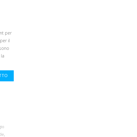
nt per
per il
 sono
 la
UTTO
gio
ode
,