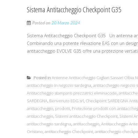
Sistema Antitaccheggio Checkpoint G35
Posted on
20 Marzo 2024
Sistema Antitaccheggio Checkpoint G35 Un antenna antita
Combinando una potente rilevazione EAS con un design el
antitaccheggio EVOLVE G35 offre una protezione versatile. 
Posted in
Antenne Antitaccheggio Cagliari Sassari Olbia 
antitaccheggio in negozio sardegna
,
antitaccheggio negozio 
Antitaccheggio stampanti prezzatrici eliminacode
,
antitacche
SARDEGNA
,
Benvenuto EDG srl
,
Checkpoint SARDEGNA Antit
antitaccheggio
,
prodotti
,
Protezione prodotti con antitaccheg
antitaccheggio
,
Sistemi antitaccheggio Checkpoint
,
Sistemi A
antitaccheggio sardegna
,
antitaccheggio
,
Antitaccheggio Ant
Oristano
,
antitaccheggio Checkpoint
,
antitaccheggio checkpo