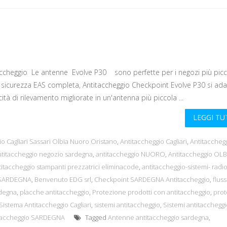
accheggio Le antenne Evolve P30 sono perfette per i negozi più picc
 sicurezza EAS completa, Antitaccheggio Checkpoint Evolve P30 si ada
tà di rilevamento migliorate in un'antenna più piccola ...
LEGGI T
o Cagliari Sassari Olbia Nuoro Oristano
,
Antitaccheggio Cagliari
,
Antitaccheg
ntitaccheggio negozio sardegna
,
antitaccheggio NUORO
,
Antitaccheggio OLB
titaccheggio stampanti prezzatrici eliminacode
,
antitaccheggio-sistemi- radi
t SARDEGNA
,
Benvenuto EDG srl
,
Checkpoint SARDEGNA Antitaccheggio
,
flus
rdegna
,
placche antitaccheggio
,
Protezione prodotti con antitaccheggio
,
prot
Sistema Antitaccheggio Cagliari
,
sistemi antitaccheggio
,
Sistemi antitaccheggi
itaccheggio SARDEGNA
Tagged
Antenne antitaccheggio sardegna
,