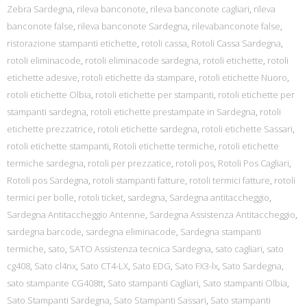
Zebra Sardegna
,
rileva banconote
,
rileva banconote cagliari
,
rileva
banconote false
,
rileva banconote Sardegna
,
rilevabanconote false
,
ristorazione stampanti etichette
,
rotoli cassa
,
Rotoli Cassa Sardegna
,
rotoli eliminacode
,
rotoli eliminacode sardegna
,
rotoli etichette
,
rotoli
etichette adesive
,
rotoli etichette da stampare
,
rotoli etichette Nuoro
,
rotoli etichette Olbia
,
rotoli etichette per stampanti
,
rotoli etichette per
stampanti sardegna
,
rotoli etichette prestampate in Sardegna
,
rotoli
etichette prezzatrice
,
rotoli etichette sardegna
,
rotoli etichette Sassari
,
rotoli etichette stampanti
,
Rotoli etichette termiche
,
rotoli etichette
termiche sardegna
,
rotoli per prezzatice
,
rotoli pos
,
Rotoli Pos Cagliari
,
Rotoli pos Sardegna
,
rotoli stampanti fatture
,
rotoli termici fatture
,
rotoli
termici per bolle
,
rotoli ticket
,
sardegna
,
Sardegna antitaccheggio
,
Sardegna Antitaccheggio Antenne
,
Sardegna Assistenza Antitaccheggio
,
sardegna barcode
,
sardegna eliminacode
,
Sardegna stampanti
termiche
,
sato
,
SATO Assistenza tecnica Sardegna
,
sato cagliari
,
sato
cg408
,
Sato cl4nx
,
Sato CT4-LX
,
Sato EDG
,
Sato FX3-lx
,
Sato Sardegna
,
sato stampante CG408tt
,
Sato stampanti Cagliari
,
Sato stampanti Olbia
,
Sato Stampanti Sardegna
,
Sato Stampanti Sassari
,
Sato stampanti