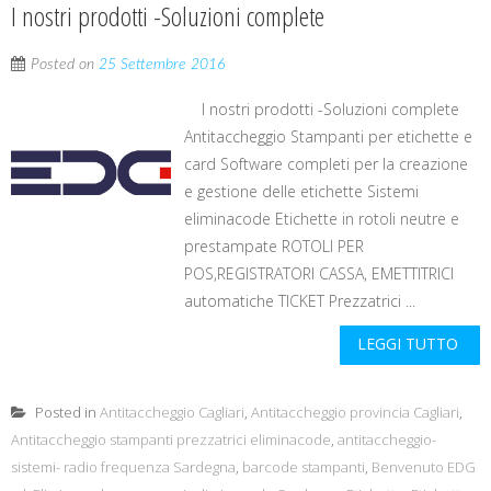
I nostri prodotti -Soluzioni complete
Posted on
25 Settembre 2016
I nostri prodotti -Soluzioni complete
Antitaccheggio Stampanti per etichette e
card Software completi per la creazione
e gestione delle etichette Sistemi
eliminacode Etichette in rotoli neutre e
prestampate ROTOLI PER
POS,REGISTRATORI CASSA, EMETTITRICI
automatiche TICKET Prezzatrici ...
LEGGI TUTTO
Posted in
Antitaccheggio Cagliari
,
Antitaccheggio provincia Cagliari
,
Antitaccheggio stampanti prezzatrici eliminacode
,
antitaccheggio-
sistemi- radio frequenza Sardegna
,
barcode stampanti
,
Benvenuto EDG