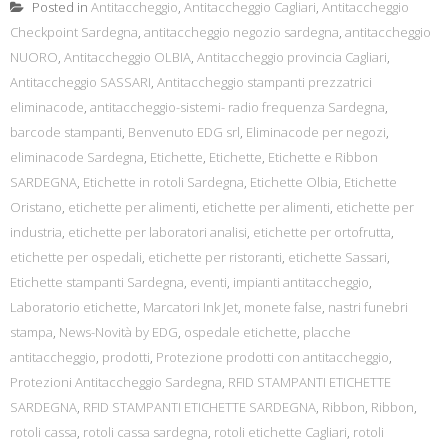
Posted in
Antitaccheggio
,
Antitaccheggio Cagliari
,
Antitaccheggio
Checkpoint Sardegna
,
antitaccheggio negozio sardegna
,
antitaccheggio
NUORO
,
Antitaccheggio OLBIA
,
Antitaccheggio provincia Cagliari
,
Antitaccheggio SASSARI
,
Antitaccheggio stampanti prezzatrici
eliminacode
,
antitaccheggio-sistemi- radio frequenza Sardegna
,
barcode stampanti
,
Benvenuto EDG srl
,
Eliminacode per negozi
,
eliminacode Sardegna
,
Etichette
,
Etichette
,
Etichette e Ribbon
SARDEGNA
,
Etichette in rotoli Sardegna
,
Etichette Olbia
,
Etichette
Oristano
,
etichette per alimenti
,
etichette per alimenti
,
etichette per
industria
,
etichette per laboratori analisi
,
etichette per ortofrutta
,
etichette per ospedali
,
etichette per ristoranti
,
etichette Sassari
,
Etichette stampanti Sardegna
,
eventi
,
impianti antitaccheggio
,
Laboratorio etichette
,
Marcatori Ink Jet
,
monete false
,
nastri funebri
stampa
,
News-Novità by EDG
,
ospedale etichette
,
placche
antitaccheggio
,
prodotti
,
Protezione prodotti con antitaccheggio
,
Protezioni Antitaccheggio Sardegna
,
RFID STAMPANTI ETICHETTE
SARDEGNA
,
RFID STAMPANTI ETICHETTE SARDEGNA
,
Ribbon
,
Ribbon
,
rotoli cassa
,
rotoli cassa sardegna
,
rotoli etichette Cagliari
,
rotoli