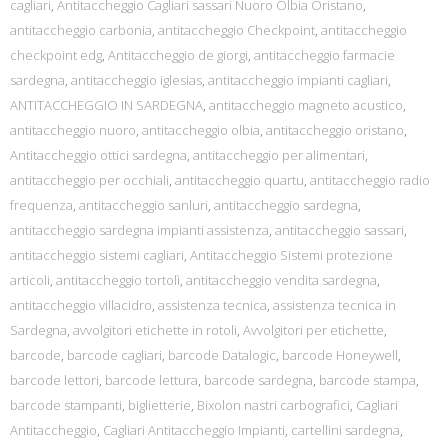
cagliari
,
Antitaccheggio Cagliari sassari Nuoro Olbia Oristano
,
antitaccheggio carbonia
,
antitaccheggio Checkpoint
,
antitaccheggio
checkpoint edg
,
Antitaccheggio de giorgi
,
antitaccheggio farmacie
sardegna
,
antitaccheggio iglesias
,
antitaccheggio impianti cagliari
,
ANTITACCHEGGIO IN SARDEGNA
,
antitaccheggio magneto acustico
,
antitaccheggio nuoro
,
antitaccheggio olbia
,
antitaccheggio oristano
,
Antitaccheggio ottici sardegna
,
antitaccheggio per alimentari
,
antitaccheggio per occhiali
,
antitaccheggio quartu
,
antitaccheggio radio
frequenza
,
antitaccheggio sanluri
,
antitaccheggio sardegna
,
antitaccheggio sardegna impianti assistenza
,
antitaccheggio sassari
,
antitaccheggio sistemi cagliari
,
Antitaccheggio Sistemi protezione
articoli
,
antitaccheggio tortolì
,
antitaccheggio vendita sardegna
,
antitaccheggio villacidro
,
assistenza tecnica
,
assistenza tecnica in
Sardegna
,
avvolgitori etichette in rotoli
,
Avvolgitori per etichette
,
barcode
,
barcode cagliari
,
barcode Datalogic
,
barcode Honeywell
,
barcode lettori
,
barcode lettura
,
barcode sardegna
,
barcode stampa
,
barcode stampanti
,
biglietterie
,
Bixolon nastri carbografici
,
Cagliari
Antitaccheggio
,
Cagliari Antitaccheggio Impianti
,
cartellini sardegna
,