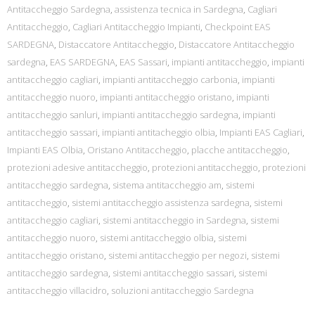
Antitaccheggio Sardegna
,
assistenza tecnica in Sardegna
,
Cagliari
Antitaccheggio
,
Cagliari Antitaccheggio Impianti
,
Checkpoint EAS
SARDEGNA
,
Distaccatore Antitaccheggio
,
Distaccatore Antitaccheggio
sardegna
,
EAS SARDEGNA
,
EAS Sassari
,
impianti antitaccheggio
,
impianti
antitaccheggio cagliari
,
impianti antitaccheggio carbonia
,
impianti
antitaccheggio nuoro
,
impianti antitaccheggio oristano
,
impianti
antitaccheggio sanluri
,
impianti antitaccheggio sardegna
,
impianti
antitaccheggio sassari
,
impianti antitacheggio olbia
,
Impianti EAS Cagliari
,
Impianti EAS Olbia
,
Oristano Antitaccheggio
,
placche antitaccheggio
,
protezioni adesive antitaccheggio
,
protezioni antitaccheggio
,
protezioni
antitaccheggio sardegna
,
sistema antitaccheggio am
,
sistemi
antitaccheggio
,
sistemi antitaccheggio assistenza sardegna
,
sistemi
antitaccheggio cagliari
,
sistemi antitaccheggio in Sardegna
,
sistemi
antitaccheggio nuoro
,
sistemi antitaccheggio olbia
,
sistemi
antitaccheggio oristano
,
sistemi antitaccheggio per negozi
,
sistemi
antitaccheggio sardegna
,
sistemi antitaccheggio sassari
,
sistemi
antitaccheggio villacidro
,
soluzioni antitaccheggio Sardegna