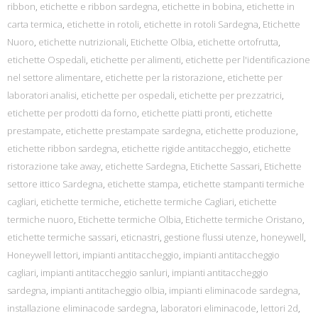
ribbon
,
etichette e ribbon sardegna
,
etichette in bobina
,
etichette in
carta termica
,
etichette in rotoli
,
etichette in rotoli Sardegna
,
Etichette
Nuoro
,
etichette nutrizionali
,
Etichette Olbia
,
etichette ortofrutta
,
etichette Ospedali
,
etichette per alimenti
,
etichette per l'identificazione
nel settore alimentare
,
etichette per la ristorazione
,
etichette per
laboratori analisi
,
etichette per ospedali
,
etichette per prezzatrici
,
etichette per prodotti da forno
,
etichette piatti pronti
,
etichette
prestampate
,
etichette prestampate sardegna
,
etichette produzione
,
etichette ribbon sardegna
,
etichette rigide antitaccheggio
,
etichette
ristorazione take away
,
etichette Sardegna
,
Etichette Sassari
,
Etichette
settore ittico Sardegna
,
etichette stampa
,
etichette stampanti termiche
cagliari
,
etichette termiche
,
etichette termiche Cagliari
,
etichette
termiche nuoro
,
Etichette termiche Olbia
,
Etichette termiche Oristano
,
etichette termiche sassari
,
eticnastri
,
gestione flussi utenze
,
honeywell
,
Honeywell lettori
,
impianti antitaccheggio
,
impianti antitaccheggio
cagliari
,
impianti antitaccheggio sanluri
,
impianti antitaccheggio
sardegna
,
impianti antitacheggio olbia
,
impianti eliminacode sardegna
,
installazione eliminacode sardegna
,
laboratori eliminacode
,
lettori 2d
,