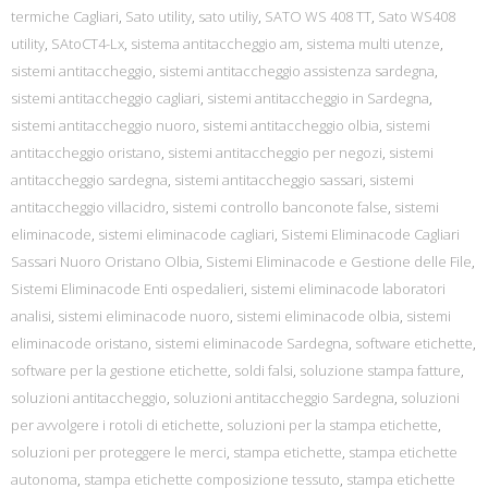
termiche Cagliari
,
Sato utility
,
sato utiliy
,
SATO WS 408 TT
,
Sato WS408
utility
,
SAtoCT4-Lx
,
sistema antitaccheggio am
,
sistema multi utenze
,
sistemi antitaccheggio
,
sistemi antitaccheggio assistenza sardegna
,
sistemi antitaccheggio cagliari
,
sistemi antitaccheggio in Sardegna
,
sistemi antitaccheggio nuoro
,
sistemi antitaccheggio olbia
,
sistemi
antitaccheggio oristano
,
sistemi antitaccheggio per negozi
,
sistemi
antitaccheggio sardegna
,
sistemi antitaccheggio sassari
,
sistemi
antitaccheggio villacidro
,
sistemi controllo banconote false
,
sistemi
eliminacode
,
sistemi eliminacode cagliari
,
Sistemi Eliminacode Cagliari
Sassari Nuoro Oristano Olbia
,
Sistemi Eliminacode e Gestione delle File
,
Sistemi Eliminacode Enti ospedalieri
,
sistemi eliminacode laboratori
analisi
,
sistemi eliminacode nuoro
,
sistemi eliminacode olbia
,
sistemi
eliminacode oristano
,
sistemi eliminacode Sardegna
,
software etichette
,
software per la gestione etichette
,
soldi falsi
,
soluzione stampa fatture
,
soluzioni antitaccheggio
,
soluzioni antitaccheggio Sardegna
,
soluzioni
per avvolgere i rotoli di etichette
,
soluzioni per la stampa etichette
,
soluzioni per proteggere le merci
,
stampa etichette
,
stampa etichette
autonoma
,
stampa etichette composizione tessuto
,
stampa etichette