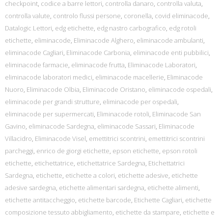
checkpoint
,
codice a barre lettori
,
controlla danaro
,
controlla valuta
,
controlla valute
,
controlo flussi persone
,
coronella
,
covid eliminacode
,
Datalogic Lettori
,
edg etichette
,
edg nastro carbografico
,
edg rotoli
etichette
,
eliminacode
,
Eliminacode Alghero
,
eliminacode ambulanti
,
eliminacode Cagliari
,
Eliminacode Carbonia
,
eliminacode enti pubbilici
,
eliminacode farmacie
,
eliminacode frutta
,
Eliminacode Laboratori
,
eliminacode laboratori medici
,
eliminacode macellerie
,
Eliminacode
Nuoro
,
Eliminacode Olbia
,
Eliminacode Oristano
,
eliminacode ospedali
,
eliminacode per grandi strutture
,
eliminacode per ospedali
,
eliminacode per supermercati
,
Eliminacode rotoli
,
Eliminacode San
Gavino
,
eliminacode Sardegna
,
eliminacode Sassari
,
Eliminacode
Villacidro
,
Eliminacode Visel
,
emettitrici scontrini
,
emettitrici scontrini
parcheggi
,
enrico de giorgi etichette
,
epson etichette
,
epson rotoli
etichette
,
etichettatrice
,
etichettatrice Sardegna
,
Etichettatrici
Sardegna
,
etichette
,
etichette a colori
,
etichette adesive
,
etichette
adesive sardegna
,
etichette alimentari sardegna
,
etichette alimenti
,
etichette antitaccheggio
,
etichette barcode
,
Etichette Cagliari
,
etichette
composizione tessuto abbigliamento
,
etichette da stampare
,
etichette e