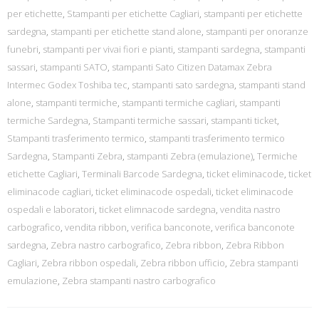
per etichette
,
Stampanti per etichette Cagliari
,
stampanti per etichette
sardegna
,
stampanti per etichette stand alone
,
stampanti per onoranze
funebri
,
stampanti per vivai fiori e pianti
,
stampanti sardegna
,
stampanti
sassari
,
stampanti SATO
,
stampanti Sato Citizen Datamax Zebra
Intermec Godex Toshiba tec
,
stampanti sato sardegna
,
stampanti stand
alone
,
stampanti termiche
,
stampanti termiche cagliari
,
stampanti
termiche Sardegna
,
Stampanti termiche sassari
,
stampanti ticket
,
Stampanti trasferimento termico
,
stampanti trasferimento termico
Sardegna
,
Stampanti Zebra
,
stampanti Zebra (emulazione)
,
Termiche
etichette Cagliari
,
Terminali Barcode Sardegna
,
ticket eliminacode
,
ticket
eliminacode cagliari
,
ticket eliminacode ospedali
,
ticket eliminacode
ospedali e laboratori
,
ticket elimnacode sardegna
,
vendita nastro
carbografico
,
vendita ribbon
,
verifica banconote
,
verifica banconote
sardegna
,
Zebra nastro carbografico
,
Zebra ribbon
,
Zebra Ribbon
Cagliari
,
Zebra ribbon ospedali
,
Zebra ribbon ufficio
,
Zebra stampanti
emulazione
,
Zebra stampanti nastro carbografico