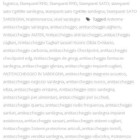
logistica
,
Stampanti RFID
,
Stampanti RFID
,
Stampanti SATO
,
stampanti
sato Cg408e sardegna
,
stampanti sato Cg408e sardegna
,
Stampanti SATO
SARDEGNA
,
testimonianza
,
visel sardegna
Tagged
Antenne
antitaccheggio sardegna
,
antitaccheggio
,
antitaccheggio alghero
,
Antitaccheggio AMTEK
,
Antitaccheggio anti taccheggio
,
antitaccheggio
cagliari
,
Antitaccheggio Cagliari sassari Nuoro Olbia Oristano
,
antitaccheggio carbonia
,
antitaccheggio Checkpoint
,
antitaccheggio
checkpoint edg
,
Antitaccheggio de giorgi
,
antitaccheggio farmacie
sardegna
,
antitaccheggio iglesias
,
antitaccheggio impianti cagliari
,
ANTITACCHEGGIO IN SARDEGNA
,
antitaccheggio magneto acustico
,
antitaccheggio negozio sardegna
,
antitaccheggio nuoro
,
antitaccheggio
olbia
,
antitaccheggio oristano
,
Antitaccheggio ottici sardegna
,
antitaccheggio per alimentari
,
antitaccheggio per occhiali
,
antitaccheggio quartu
,
antitaccheggio radio frequenza
,
antitaccheggio
sanluri
,
antitaccheggio sardegna
,
antitaccheggio sardegna impianti
assistenza
,
antitaccheggio sassari
,
antitaccheggio sistemi cagliari
,
Antitaccheggio Sistemi protezione articoli
,
antitaccheggio tortolì
,
antitaccheggio vendita sardegna
,
antitaccheggio villacidro
,
Assistenza