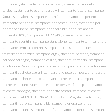
nutrizionali
,
stampante cartellini accesso
,
stampante coronella
sardegna
,
stampante etichette a colori
,
stampante fatture
,
stampante
fatture standalone
,
stampante nastri funebri
,
stampante per etichette
,
stampante per fioristi
,
stampante per nastri funebri
,
stampante per
onoranze funebri
,
stampante per ricordini funebri
,
stampante
PrimeraLX 1000
,
Stampante SATO Cg408
,
stampante sato ws408 tt
,
stampante scontrini
,
stampante stand alone
,
stampante termica fatture
,
stampante termica scontrini
,
stampanteLx1000 Primera
,
stampanti a
trasferimento termico
,
stampanti argox
,
stampanti barcode
,
stampanti
barcode sardegna
,
stampanti cagliari
,
stampanti cartoncini
,
stampanti
emulazione Zebra
,
stampanti etichette
,
stampanti etichette autonome
,
stampanti etichette cagliari
,
stampanti etichette composizione tessuto
,
stampanti etichette nuoro
,
stampanti etichette olbia
,
stampanti
etichette oristano
,
Stampanti etichette per vivai fiori e piante
,
stampanti
etichette sardegna
,
stampanti etichette sassari
,
stampanti etichette
termiche
,
STAMPANTI FLOROVIVAISTI SARDEGNA
,
stampanti ink jet
,
stampanti nuoro
,
stampanti olbia
,
stampanti onoranze funebri
,
stampanti oristano
,
stampanti ortofrutta
,
stampanti per card
,
stampanti