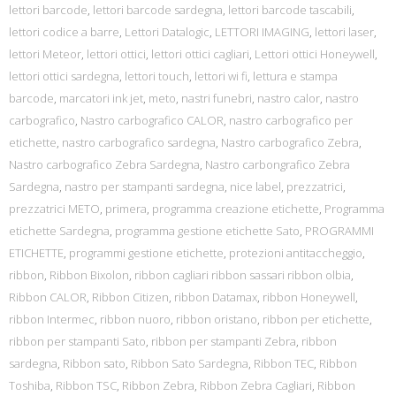
lettori barcode
,
lettori barcode sardegna
,
lettori barcode tascabili
,
lettori codice a barre
,
Lettori Datalogic
,
LETTORI IMAGING
,
lettori laser
,
lettori Meteor
,
lettori ottici
,
lettori ottici cagliari
,
Lettori ottici Honeywell
,
lettori ottici sardegna
,
lettori touch
,
lettori wi fi
,
lettura e stampa
barcode
,
marcatori ink jet
,
meto
,
nastri funebri
,
nastro calor
,
nastro
carbografico
,
Nastro carbografico CALOR
,
nastro carbografico per
etichette
,
nastro carbografico sardegna
,
Nastro carbografico Zebra
,
Nastro carbografico Zebra Sardegna
,
Nastro carbongrafico Zebra
Sardegna
,
nastro per stampanti sardegna
,
nice label
,
prezzatrici
,
prezzatrici METO
,
primera
,
programma creazione etichette
,
Programma
etichette Sardegna
,
programma gestione etichette Sato
,
PROGRAMMI
ETICHETTE
,
programmi gestione etichette
,
protezioni antitaccheggio
,
ribbon
,
Ribbon Bixolon
,
ribbon cagliari ribbon sassari ribbon olbia
,
Ribbon CALOR
,
Ribbon Citizen
,
ribbon Datamax
,
ribbon Honeywell
,
ribbon Intermec
,
ribbon nuoro
,
ribbon oristano
,
ribbon per etichette
,
ribbon per stampanti Sato
,
ribbon per stampanti Zebra
,
ribbon
sardegna
,
Ribbon sato
,
Ribbon Sato Sardegna
,
Ribbon TEC
,
Ribbon
Toshiba
,
Ribbon TSC
,
Ribbon Zebra
,
Ribbon Zebra Cagliari
,
Ribbon