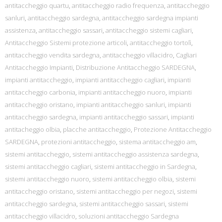
antitaccheggio quartu
,
antitaccheggio radio frequenza
,
antitaccheggio
sanluri
,
antitaccheggio sardegna
,
antitaccheggio sardegna impianti
assistenza
,
antitaccheggio sassari
,
antitaccheggio sistemi cagliari
,
Antitaccheggio Sistemi protezione articoli
,
antitaccheggio tortolì
,
antitaccheggio vendita sardegna
,
antitaccheggio villacidro
,
Cagliari
Antitaccheggio Impianti
,
Distribuzione Antitaccheggio SARDEGNA
,
impianti antitaccheggio
,
impianti antitaccheggio cagliari
,
impianti
antitaccheggio carbonia
,
impianti antitaccheggio nuoro
,
impianti
antitaccheggio oristano
,
impianti antitaccheggio sanluri
,
impianti
antitaccheggio sardegna
,
impianti antitaccheggio sassari
,
impianti
antitacheggio olbia
,
placche antitaccheggio
,
Protezione Antitaccheggio
SARDEGNA
,
protezioni antitaccheggio
,
sistema antitaccheggio am
,
sistemi antitaccheggio
,
sistemi antitaccheggio assistenza sardegna
,
sistemi antitaccheggio cagliari
,
sistemi antitaccheggio in Sardegna
,
sistemi antitaccheggio nuoro
,
sistemi antitaccheggio olbia
,
sistemi
antitaccheggio oristano
,
sistemi antitaccheggio per negozi
,
sistemi
antitaccheggio sardegna
,
sistemi antitaccheggio sassari
,
sistemi
antitaccheggio villacidro
,
soluzioni antitaccheggio Sardegna