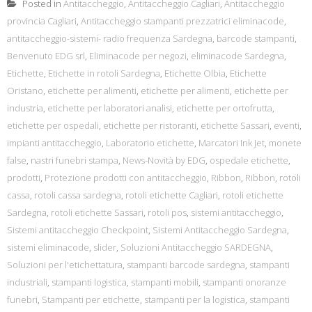
Posted in
Antitaccheggio
,
Antitaccheggio Cagliari
,
Antitaccheggio
provincia Cagliari
,
Antitaccheggio stampanti prezzatrici eliminacode
,
antitaccheggio-sistemi- radio frequenza Sardegna
,
barcode stampanti
,
Benvenuto EDG srl
,
Eliminacode per negozi
,
eliminacode Sardegna
,
Etichette
,
Etichette in rotoli Sardegna
,
Etichette Olbia
,
Etichette
Oristano
,
etichette per alimenti
,
etichette per alimenti
,
etichette per
industria
,
etichette per laboratori analisi
,
etichette per ortofrutta
,
etichette per ospedali
,
etichette per ristoranti
,
etichette Sassari
,
eventi
,
impianti antitaccheggio
,
Laboratorio etichette
,
Marcatori Ink Jet
,
monete
false
,
nastri funebri stampa
,
News-Novità by EDG
,
ospedale etichette
,
prodotti
,
Protezione prodotti con antitaccheggio
,
Ribbon
,
Ribbon
,
rotoli
cassa
,
rotoli cassa sardegna
,
rotoli etichette Cagliari
,
rotoli etichette
Sardegna
,
rotoli etichette Sassari
,
rotoli pos
,
sistemi antitaccheggio
,
Sistemi antitaccheggio Checkpoint
,
Sistemi Antitaccheggio Sardegna
,
sistemi eliminacode
,
slider
,
Soluzioni Antitaccheggio SARDEGNA
,
Soluzioni per l'etichettatura
,
stampanti barcode sardegna
,
stampanti
industriali
,
stampanti logistica
,
stampanti mobili
,
stampanti onoranze
funebri
,
Stampanti per etichette
,
stampanti per la logistica
,
stampanti