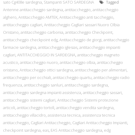
sato Cg408e sardegna
,
Stampanti SATO SARDEGNA
Tagged
Antenne antitaccheggio sardegna
,
antitaccheggio
,
antitaccheggio
alghero
,
Antitaccheggio AMTEK
,
Antitaccheggio anti taccheggio
,
antitaccheggio cagliari
,
Antitaccheggio Cagliari sassari Nuoro Olbia
Oristano
,
antitaccheggio carbonia
,
antitaccheggio Checkpoint
,
antitaccheggio checkpoint edg
,
Antitaccheggio de giorgi
,
antitaccheggio
farmacie sardegna
,
antitaccheggio iglesias
,
antitaccheggio impianti
cagliari
,
ANTITACCHEGGIO IN SARDEGNA
,
antitaccheggio magneto
acustico
,
antitaccheggio nuoro
,
antitaccheggio olbia
,
antitaccheggio
oristano
,
Antitaccheggio ottici sardegna
,
antitaccheggio per alimentari
,
antitaccheggio per occhiali
,
antitaccheggio quartu
,
antitaccheggio radio
frequenza
,
antitaccheggio sanluri
,
antitaccheggio sardegna
,
antitaccheggio sardegna impianti assistenza
,
antitaccheggio sassari
,
antitaccheggio sistemi cagliari
,
Antitaccheggio Sistemi protezione
articoli
,
antitaccheggio tortolì
,
antitaccheggio vendita sardegna
,
antitaccheggio villacidro
,
assistenza tecnica
,
assistenza tecnica
antitaccheggio
,
Cagliari Antitaccheggio
,
Cagliari Antitaccheggio Impianti
,
checkpoint sardegna
,
eas
,
EAS Antitaccheggio sardegna
,
edg