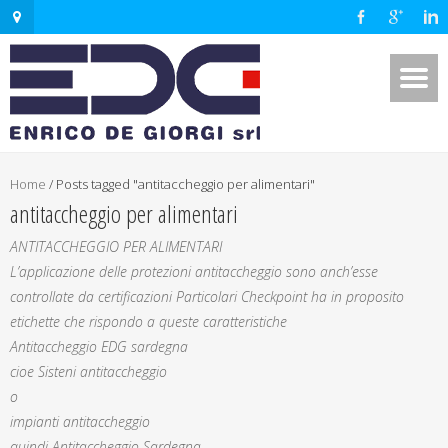
Home
/
Posts tagged "antitaccheggio per alimentari"
antitaccheggio per alimentari
ANTITACCHEGGIO PER ALIMENTARI
L’applicazione delle protezioni antitaccheggio sono anch’esse
controllate da certificazioni Particolari Checkpoint ha in proposito
etichette che rispondo a queste caratteristiche
Antitaccheggio EDG sardegna
cioe Sisteni antitaccheggio
o
impianti antitaccheggio
quindi Antitaccheggio Sardegna