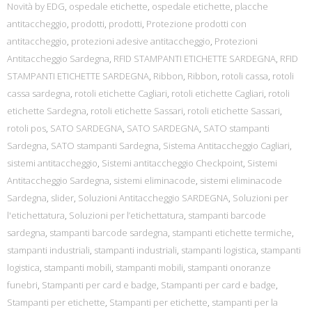
Novità by EDG
,
ospedale etichette
,
ospedale etichette
,
placche
antitaccheggio
,
prodotti
,
prodotti
,
Protezione prodotti con
antitaccheggio
,
protezioni adesive antitaccheggio
,
Protezioni
Antitaccheggio Sardegna
,
RFID STAMPANTI ETICHETTE SARDEGNA
,
RFID
STAMPANTI ETICHETTE SARDEGNA
,
Ribbon
,
Ribbon
,
rotoli cassa
,
rotoli
cassa sardegna
,
rotoli etichette Cagliari
,
rotoli etichette Cagliari
,
rotoli
etichette Sardegna
,
rotoli etichette Sassari
,
rotoli etichette Sassari
,
rotoli pos
,
SATO SARDEGNA
,
SATO SARDEGNA
,
SATO stampanti
Sardegna
,
SATO stampanti Sardegna
,
Sistema Antitaccheggio Cagliari
,
sistemi antitaccheggio
,
Sistemi antitaccheggio Checkpoint
,
Sistemi
Antitaccheggio Sardegna
,
sistemi eliminacode
,
sistemi eliminacode
Sardegna
,
slider
,
Soluzioni Antitaccheggio SARDEGNA
,
Soluzioni per
l'etichettatura
,
Soluzioni per l’etichettatura
,
stampanti barcode
sardegna
,
stampanti barcode sardegna
,
stampanti etichette termiche
,
stampanti industriali
,
stampanti industriali
,
stampanti logistica
,
stampanti
logistica
,
stampanti mobili
,
stampanti mobili
,
stampanti onoranze
funebri
,
Stampanti per card e badge
,
Stampanti per card e badge
,
Stampanti per etichette
,
Stampanti per etichette
,
stampanti per la