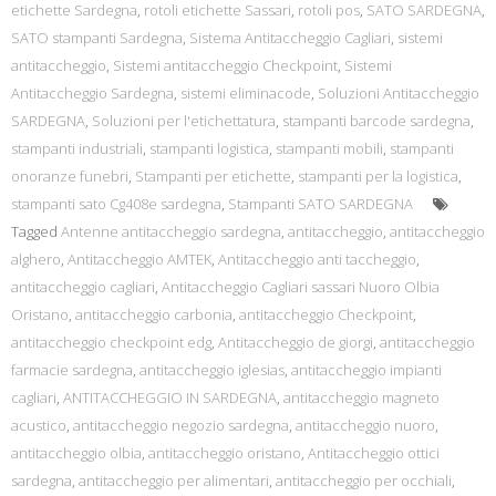
etichette Sardegna
,
rotoli etichette Sassari
,
rotoli pos
,
SATO SARDEGNA
,
SATO stampanti Sardegna
,
Sistema Antitaccheggio Cagliari
,
sistemi
antitaccheggio
,
Sistemi antitaccheggio Checkpoint
,
Sistemi
Antitaccheggio Sardegna
,
sistemi eliminacode
,
Soluzioni Antitaccheggio
SARDEGNA
,
Soluzioni per l'etichettatura
,
stampanti barcode sardegna
,
stampanti industriali
,
stampanti logistica
,
stampanti mobili
,
stampanti
onoranze funebri
,
Stampanti per etichette
,
stampanti per la logistica
,
stampanti sato Cg408e sardegna
,
Stampanti SATO SARDEGNA
Tagged
Antenne antitaccheggio sardegna
,
antitaccheggio
,
antitaccheggio
alghero
,
Antitaccheggio AMTEK
,
Antitaccheggio anti taccheggio
,
antitaccheggio cagliari
,
Antitaccheggio Cagliari sassari Nuoro Olbia
Oristano
,
antitaccheggio carbonia
,
antitaccheggio Checkpoint
,
antitaccheggio checkpoint edg
,
Antitaccheggio de giorgi
,
antitaccheggio
farmacie sardegna
,
antitaccheggio iglesias
,
antitaccheggio impianti
cagliari
,
ANTITACCHEGGIO IN SARDEGNA
,
antitaccheggio magneto
acustico
,
antitaccheggio negozio sardegna
,
antitaccheggio nuoro
,
antitaccheggio olbia
,
antitaccheggio oristano
,
Antitaccheggio ottici
sardegna
,
antitaccheggio per alimentari
,
antitaccheggio per occhiali
,