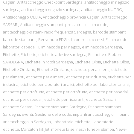
Cagliari
,
Antitaccheggio Checkpoint Sardegna
,
antitaccheggio in negozio
sardegna
,
antitaccheggio negozio sardegna
,
antitaccheggio NUORO
,
Antitaccheggio OLBIA
,
Antitaccheggio provincia Cagliari
,
Antitaccheggio
SASSARI
,
Antitaccheggio stampanti prezzatrici eliminacode
,
antitaccheggio-sistemi- radio frequenza Sardegna
,
barcode stampanti
,
barcode stampanti
,
Benvenuto EDG srl
,
controllo accessi
,
Eliminacode
laboratori ospedali
,
Eliminacode per negozi
,
eliminacode Sardegna
,
Etichette
,
Etichette
,
etichette adesive sardegna
,
Etichette e Ribbon
SARDEGNA
,
Etichette in rotoli Sardegna
,
Etichette Olbia
,
Etichette Olbia
,
Etichette Oristano
,
Etichette Oristano
,
etichette per alimenti
,
etichette
per alimenti
,
etichette per alimenti
,
etichette per industria
,
etichette per
industria
,
etichette per laboratori analisi
,
etichette per laboratori analisi
,
etichette per ortofrutta
,
etichette per ortofrutta
,
etichette per ospedali
,
etichette per ospedali
,
etichette per ristoranti
,
etichette Sassari
,
etichette Sassari
,
Etichette stampanti Sardegna
,
Etichette stampanti
Sardegna
,
eventi
,
Gestione delle code
,
impianti antitaccheggio
,
impianti
antitaccheggio in Sardegna
,
Laboratorio etichette
,
Laboratorio
etichette
,
Marcatori Ink Jet
,
monete false
,
nastri funebri stampa
,
News-