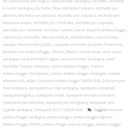
srl
,
Eliminacode per negozi
,
eliminacode Sardegna
,
Etichette
,
Etichette
in rotoli Sardegna
,
Etichette Olbia
,
Etichette Oristano
,
etichette per
alimenti
,
etichette per alimenti
,
etichette per industria
,
etichette per
laboratori analisi
,
etichette per ortofrutta
,
etichette per ospedali
,
etichette per ristoranti
,
etichette Sassari
,
eventi
,
impianti antitaccheggio
,
Laboratorio etichette
,
Marcatori Ink Jet
,
monete false
,
nastri funebri
stampa
,
News-Novità by EDG
,
ospedale etichette
,
prodotti
,
Protezione
prodotti con antitaccheggio
,
Ribbon
,
Ribbon
,
rotoli cassa
,
rotoli cassa
sardegna
,
rotoli etichette Cagliari
,
rotoli etichette Sardegna
,
rotoli
etichette Sassari
,
rotoli pos
,
sistemi antitaccheggio
,
Sistemi
antitaccheggio Checkpoint
,
Sistemi Antitaccheggio Sardegna
,
sistemi
eliminacode
,
slider
,
Soluzioni Antitaccheggio SARDEGNA
,
Soluzioni per
l'etichettatura
,
stampanti barcode sardegna
,
stampanti industriali
,
stampanti logistica
,
stampanti mobili
,
stampanti onoranze funebri
,
Stampanti per etichette
,
stampanti per la logistica
,
stampanti sato
Cg408e sardegna
,
Stampanti SATO SARDEGNA
Tagged
Antenne
antitaccheggio sardegna
,
antitaccheggio
,
antitaccheggio alghero
,
Antitaccheggio AMTEK
,
Antitaccheggio anti taccheggio
,
antitaccheggio