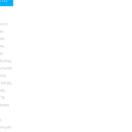
UTTO
gozio
io
ode
tte
,
te
dustria
,
ichette
enti
,
Ink Jet
,
tti
,
TTE
chette
t
,
oni per