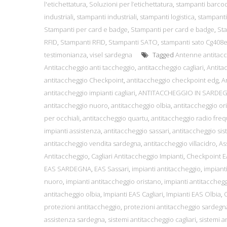
l'etichettatura
,
Soluzioni per l’etichettatura
,
stampanti barco
industriali
,
stampanti industriali
,
stampanti logistica
,
stampanti 
Stampanti per card e badge
,
Stampanti per card e badge
,
Sta
RFID
,
Stampanti RFID
,
Stampanti SATO
,
stampanti sato Cg408
testimonianza
,
visel sardegna
Tagged
Antenne antitac
Antitaccheggio anti taccheggio
,
antitaccheggio cagliari
,
Antita
antitaccheggio Checkpoint
,
antitaccheggio checkpoint edg
,
A
antitaccheggio impianti cagliari
,
ANTITACCHEGGIO IN SARDE
antitaccheggio nuoro
,
antitaccheggio olbia
,
antitaccheggio or
per occhiali
,
antitaccheggio quartu
,
antitaccheggio radio fre
impianti assistenza
,
antitaccheggio sassari
,
antitaccheggio sist
antitaccheggio vendita sardegna
,
antitaccheggio villacidro
,
As
Antitaccheggio
,
Cagliari Antitaccheggio Impianti
,
Checkpoint 
EAS SARDEGNA
,
EAS Sassari
,
impianti antitaccheggio
,
impianti
nuoro
,
impianti antitaccheggio oristano
,
impianti antitacchegg
antitacheggio olbia
,
Impianti EAS Cagliari
,
Impianti EAS Olbia
,
protezioni antitaccheggio
,
protezioni antitaccheggio sardegn
assistenza sardegna
,
sistemi antitaccheggio cagliari
,
sistemi a