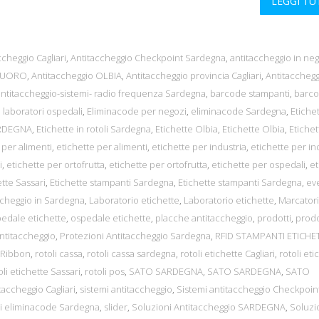
LEGGI T
ccheggio Cagliari
,
Antitaccheggio Checkpoint Sardegna
,
antitaccheggio in ne
 NUORO
,
Antitaccheggio OLBIA
,
Antitaccheggio provincia Cagliari
,
Antitacchegg
antitaccheggio-sistemi- radio frequenza Sardegna
,
barcode stampanti
,
barc
 laboratori ospedali
,
Eliminacode per negozi
,
eliminacode Sardegna
,
Etiche
ARDEGNA
,
Etichette in rotoli Sardegna
,
Etichette Olbia
,
Etichette Olbia
,
Etichet
 per alimenti
,
etichette per alimenti
,
etichette per industria
,
etichette per in
i
,
etichette per ortofrutta
,
etichette per ortofrutta
,
etichette per ospedali
,
et
tte Sassari
,
Etichette stampanti Sardegna
,
Etichette stampanti Sardegna
,
ev
ccheggio in Sardegna
,
Laboratorio etichette
,
Laboratorio etichette
,
Marcatori 
edale etichette
,
ospedale etichette
,
placche antitaccheggio
,
prodotti
,
prodo
ntitaccheggio
,
Protezioni Antitaccheggio Sardegna
,
RFID STAMPANTI ETICHE
Ribbon
,
rotoli cassa
,
rotoli cassa sardegna
,
rotoli etichette Cagliari
,
rotoli eti
oli etichette Sassari
,
rotoli pos
,
SATO SARDEGNA
,
SATO SARDEGNA
,
SATO
taccheggio Cagliari
,
sistemi antitaccheggio
,
Sistemi antitaccheggio Checkpoin
mi eliminacode Sardegna
,
slider
,
Soluzioni Antitaccheggio SARDEGNA
,
Soluzi