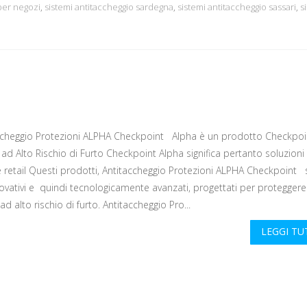
per negozi
,
sistemi antitaccheggio sardegna
,
sistemi antitaccheggio sassari
,
s
ccheggio Protezioni ALPHA Checkpoint Alpha è un prodotto Checkpoi
i ad Alto Rischio di Furto Checkpoint Alpha significa pertanto soluzioni 
e retail Questi prodotti, Antitaccheggio Protezioni ALPHA Checkpoint
ovativi e quindi tecnologicamente avanzati, progettati per proteggere
d alto rischio di furto. Antitaccheggio Pro...
LEGGI T