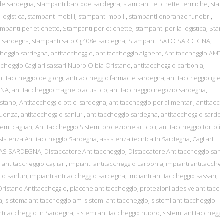
de sardegna
,
stampanti barcode sardegna
,
stampanti etichette termiche
,
st
logistica
,
stampanti mobili
,
stampanti mobili
,
stampanti onoranze funebri
,
mpanti per etichette
,
Stampanti per etichette
,
stampanti per la logistica
,
Sta
e sardegna
,
stampanti sato Cg408e sardegna
,
Stampanti SATO SARDEGNA
,
cheggio sardegna
,
antitaccheggio
,
antitaccheggio alghero
,
Antitaccheggio AM
ccheggio Cagliari sassari Nuoro Olbia Oristano
,
antitaccheggio carbonia
,
ntitaccheggio de giorgi
,
antitaccheggio farmacie sardegna
,
antitaccheggio igl
GNA
,
antitaccheggio magneto acustico
,
antitaccheggio negozio sardegna
,
istano
,
Antitaccheggio ottici sardegna
,
antitaccheggio per alimentari
,
antitac
quenza
,
antitaccheggio sanluri
,
antitaccheggio sardegna
,
antitaccheggio sard
emi cagliari
,
Antitaccheggio Sistemi protezione articoli
,
antitaccheggio tortolì
sistenza Antitaccheggio Sardegna
,
assistenza tecnica in Sardegna
,
Cagliari
EAS SARDEGNA
,
Distaccatore Antitaccheggio
,
Distaccatore Antitaccheggio sa
 antitaccheggio cagliari
,
impianti antitaccheggio carbonia
,
impianti antitacch
io sanluri
,
impianti antitaccheggio sardegna
,
impianti antitaccheggio sassari
,
Oristano Antitaccheggio
,
placche antitaccheggio
,
protezioni adesive antitac
a
,
sistema antitaccheggio am
,
sistemi antitaccheggio
,
sistemi antitaccheggio
ntitaccheggio in Sardegna
,
sistemi antitaccheggio nuoro
,
sistemi antitaccheg