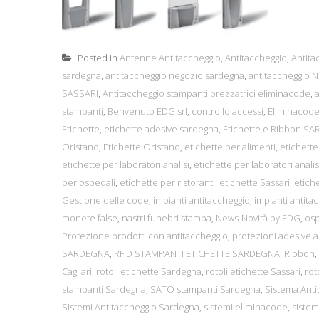
Posted in
Antenne Antitaccheggio
,
Antitaccheggio
,
Antita
sardegna
,
antitaccheggio negozio sardegna
,
antitaccheggio
SASSARI
,
Antitaccheggio stampanti prezzatrici eliminacode
,
stampanti
,
Benvenuto EDG srl
,
controllo accessi
,
Eliminacode
Etichette
,
etichette adesive sardegna
,
Etichette e Ribbon S
Oristano
,
Etichette Oristano
,
etichette per alimenti
,
etichette
etichette per laboratori analisi
,
etichette per laboratori analis
per ospedali
,
etichette per ristoranti
,
etichette Sassari
,
etiche
Gestione delle code
,
impianti antitaccheggio
,
impianti antita
monete false
,
nastri funebri stampa
,
News-Novità by EDG
,
osp
Protezione prodotti con antitaccheggio
,
protezioni adesive a
SARDEGNA
,
RFID STAMPANTI ETICHETTE SARDEGNA
,
Ribbon
,
Cagliari
,
rotoli etichette Sardegna
,
rotoli etichette Sassari
,
rot
stampanti Sardegna
,
SATO stampanti Sardegna
,
Sistema Anti
Sistemi Antitaccheggio Sardegna
,
sistemi eliminacode
,
siste