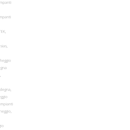
ampanti
mpanti
TEK
,
esias
,
cheggio
egna
,
rdegna
,
eggio
impianti
cheggio
,
gio