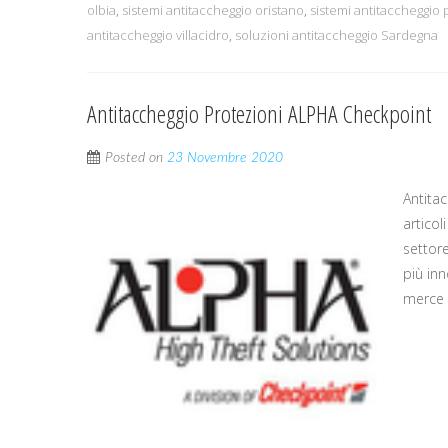
olbia
,
sistemi antitaccheggio oristano
,
sistemi antitaccheggio 
antitaccheggio villacidro
,
soluzioni antitaccheggio Sardegna
Antitaccheggio Protezioni ALPHA Checkpoint
Posted on
23 Novembre 2020
Antita
articol
settor
più inn
merce a