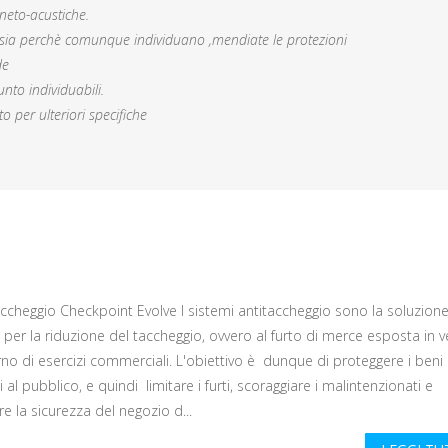
eto-acustiche.
 ,sia perchè comunque individuano ,mendiate le protezioni
de
nto individuabili.
per ulteriori specifiche
ccheggio Checkpoint Evolve I sistemi antitaccheggio sono la soluzione
per la riduzione del taccheggio, ovvero al furto di merce esposta in v
erno di esercizi commerciali. L'obiettivo è dunque di proteggere i beni
 al pubblico, e quindi limitare i furti, scoraggiare i malintenzionati e
re la sicurezza del negozio d...