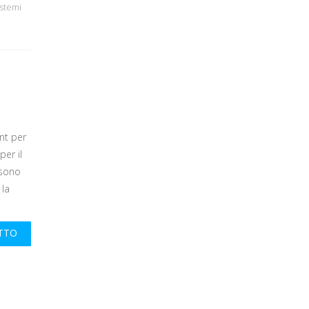
istemi
nt per
per il
 sono
 la
UTTO