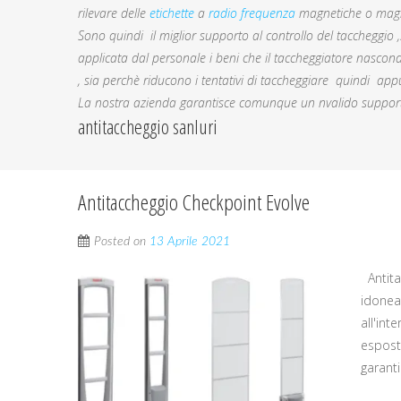
rilevare delle
etichette
a
radio frequenza
magnetiche o magn
Sono quindi il miglior supporto al controllo del taccheggio
applicata dal personale i beni che il taccheggiatore nascon
, sia perchè riducono i tentativi di taccheggiare quindi appu
La nostra azienda garantisce comunque un nvalido supporto 
antitaccheggio sanluri
Antitaccheggio Checkpoint Evolve
Posted on
13 Aprile 2021
Antita
idonea 
all'int
esposti
garanti