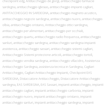
checkpoint edg
,
Antitaccheggio de giorgi
,
antitaccheggio farmacie
sardegna
,
antitaccheggio iglesias
,
antitaccheggio impianti cagliari
,
ANTITACCHEGGIO IN SARDEGNA
,
antitaccheggio magneto acustico
,
antitaccheggio negozio sardegna
,
antitaccheggio nuoro
,
antitaccheggio
olbia
,
antitaccheggio oristano
,
Antitaccheggio ottici sardegna
,
antitaccheggio per alimentari
,
antitaccheggio per occhiali
,
antitaccheggio quartu
,
antitaccheggio radio frequenza
,
antitaccheggio
sanluri
,
antitaccheggio sardegna
,
antitaccheggio sardegna impianti
assistenza
,
antitaccheggio sassari
,
antitaccheggio sistemi cagliari
,
Antitaccheggio Sistemi protezione articoli
,
antitaccheggio tortolì
,
antitaccheggio vendita sardegna
,
antitaccheggio villacidro
,
Assistenza
Antitaccheggio Sardegna
,
assistenza tecnica in Sardegna
,
Cagliari
Antitaccheggio
,
Cagliari Antitaccheggio Impianti
,
Checkpoint EAS
SARDEGNA
,
Distaccatore Antitaccheggio
,
Distaccatore Antitaccheggio
sardegna
,
EAS SARDEGNA
,
EAS Sassari
,
impianti antitaccheggio
,
impianti
antitaccheggio cagliari
,
impianti antitaccheggio carbonia
,
impianti
antitaccheggio nuoro
,
impianti antitaccheggio oristano
,
impianti
antitaccheggio sanluri
,
impianti antitaccheggio sardegna
,
impianti