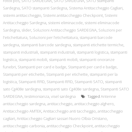
rotoli pos
,
SATO SARDEGNA
,
SATO SARDEGNA
,
SATO stampanti
Sardegna
,
SATO stampanti Sardegna
,
Sistema Antitaccheggio Cagliari
,
sistemi antitaccheggio
,
Sistemi antitaccheggio Checkpoint
,
Sistemi
Antitaccheggio Sardegna
,
sistemi eliminacode
,
sistemi eliminacode
Sardegna
,
slider
,
Soluzioni Antitaccheggio SARDEGNA
,
Soluzioni per
l'etichettatura
,
Soluzioni per l’etichettatura
,
stampanti barcode
sardegna
,
stampanti barcode sardegna
,
stampanti etichette termiche
,
stampanti industriali
,
stampanti industriali
,
stampanti logistica
,
stampanti
logistica
,
stampanti mobili
,
stampanti mobili
,
stampanti onoranze
funebri
,
Stampanti per card e badge
,
Stampanti per card e badge
,
Stampanti per etichette
,
Stampanti per etichette
,
stampanti per la
logistica
,
Stampanti RFID
,
Stampanti RFID
,
Stampanti SATO
,
stampanti
sato Cg408e sardegna
,
stampanti sato Cg408e sardegna
,
Stampanti SATO
SARDEGNA
,
testimonianza
,
visel sardegna
Tagged
Antenne
antitaccheggio sardegna
,
antitaccheggio
,
antitaccheggio alghero
,
Antitaccheggio AMTEK
,
Antitaccheggio anti taccheggio
,
antitaccheggio
cagliari
,
Antitaccheggio Cagliari sassari Nuoro Olbia Oristano
,
antitaccheggio carbonia
,
antitaccheggio Checkpoint
,
antitaccheggio