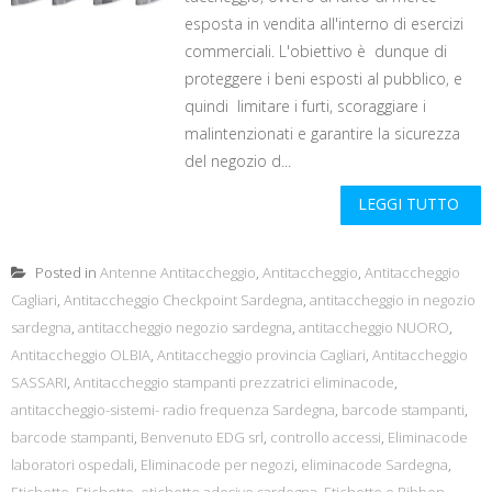
esposta in vendita all'interno di esercizi
commerciali. L'obiettivo è dunque di
proteggere i beni esposti al pubblico, e
quindi limitare i furti, scoraggiare i
malintenzionati e garantire la sicurezza
del negozio d...
LEGGI TUTTO
Posted in
Antenne Antitaccheggio
,
Antitaccheggio
,
Antitaccheggio
Cagliari
,
Antitaccheggio Checkpoint Sardegna
,
antitaccheggio in negozio
sardegna
,
antitaccheggio negozio sardegna
,
antitaccheggio NUORO
,
Antitaccheggio OLBIA
,
Antitaccheggio provincia Cagliari
,
Antitaccheggio
SASSARI
,
Antitaccheggio stampanti prezzatrici eliminacode
,
antitaccheggio-sistemi- radio frequenza Sardegna
,
barcode stampanti
,
barcode stampanti
,
Benvenuto EDG srl
,
controllo accessi
,
Eliminacode
laboratori ospedali
,
Eliminacode per negozi
,
eliminacode Sardegna
,