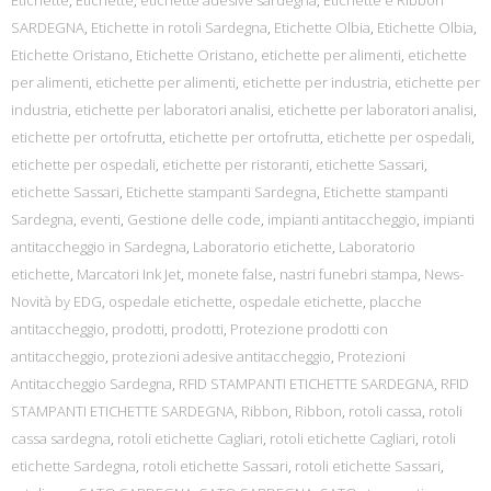
Etichette
,
Etichette
,
etichette adesive sardegna
,
Etichette e Ribbon
SARDEGNA
,
Etichette in rotoli Sardegna
,
Etichette Olbia
,
Etichette Olbia
,
Etichette Oristano
,
Etichette Oristano
,
etichette per alimenti
,
etichette
per alimenti
,
etichette per alimenti
,
etichette per industria
,
etichette per
industria
,
etichette per laboratori analisi
,
etichette per laboratori analisi
,
etichette per ortofrutta
,
etichette per ortofrutta
,
etichette per ospedali
,
etichette per ospedali
,
etichette per ristoranti
,
etichette Sassari
,
etichette Sassari
,
Etichette stampanti Sardegna
,
Etichette stampanti
Sardegna
,
eventi
,
Gestione delle code
,
impianti antitaccheggio
,
impianti
antitaccheggio in Sardegna
,
Laboratorio etichette
,
Laboratorio
etichette
,
Marcatori Ink Jet
,
monete false
,
nastri funebri stampa
,
News-
Novità by EDG
,
ospedale etichette
,
ospedale etichette
,
placche
antitaccheggio
,
prodotti
,
prodotti
,
Protezione prodotti con
antitaccheggio
,
protezioni adesive antitaccheggio
,
Protezioni
Antitaccheggio Sardegna
,
RFID STAMPANTI ETICHETTE SARDEGNA
,
RFID
STAMPANTI ETICHETTE SARDEGNA
,
Ribbon
,
Ribbon
,
rotoli cassa
,
rotoli
cassa sardegna
,
rotoli etichette Cagliari
,
rotoli etichette Cagliari
,
rotoli
etichette Sardegna
,
rotoli etichette Sassari
,
rotoli etichette Sassari
,