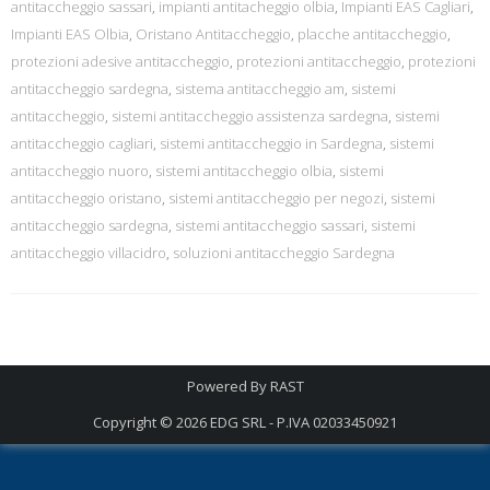
antitaccheggio sassari
,
impianti antitacheggio olbia
,
Impianti EAS Cagliari
,
Impianti EAS Olbia
,
Oristano Antitaccheggio
,
placche antitaccheggio
,
protezioni adesive antitaccheggio
,
protezioni antitaccheggio
,
protezioni
antitaccheggio sardegna
,
sistema antitaccheggio am
,
sistemi
antitaccheggio
,
sistemi antitaccheggio assistenza sardegna
,
sistemi
antitaccheggio cagliari
,
sistemi antitaccheggio in Sardegna
,
sistemi
antitaccheggio nuoro
,
sistemi antitaccheggio olbia
,
sistemi
antitaccheggio oristano
,
sistemi antitaccheggio per negozi
,
sistemi
antitaccheggio sardegna
,
sistemi antitaccheggio sassari
,
sistemi
antitaccheggio villacidro
,
soluzioni antitaccheggio Sardegna
Powered By
RAST
Copyright © 2026
EDG SRL - P.IVA 02033450921