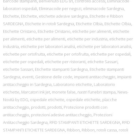
barcode stampanti
,
Benvenuto EDG srl
,
controllo accessi
,
Eliminacode
laboratori ospedali
,
Eliminacode per negozi
,
eliminacode Sardegna
,
Etichette
,
Etichette
,
etichette adesive sardegna
,
Etichette e Ribbon
SARDEGNA
,
Etichette in rotoli Sardegna
,
Etichette Olbia
,
Etichette Olbia
,
Etichette Oristano
,
Etichette Oristano
,
etichette per alimenti
,
etichette
per alimenti
,
etichette per alimenti
,
etichette per industria
,
etichette per
industria
,
etichette per laboratori analisi
,
etichette per laboratori analisi
,
etichette per ortofrutta
,
etichette per ortofrutta
,
etichette per ospedali
,
etichette per ospedali
,
etichette per ristoranti
,
etichette Sassari
,
etichette Sassari
,
Etichette stampanti Sardegna
,
Etichette stampanti
Sardegna
,
eventi
,
Gestione delle code
,
impianti antitaccheggio
,
impianti
antitaccheggio in Sardegna
,
Laboratorio etichette
,
Laboratorio
etichette
,
Marcatori Ink Jet
,
monete false
,
nastri funebri stampa
,
News-
Novità by EDG
,
ospedale etichette
,
ospedale etichette
,
placche
antitaccheggio
,
prodotti
,
prodotti
,
Protezione prodotti con
antitaccheggio
,
protezioni adesive antitaccheggio
,
Protezioni
Antitaccheggio Sardegna
,
RFID STAMPANTI ETICHETTE SARDEGNA
,
RFID
STAMPANTI ETICHETTE SARDEGNA
,
Ribbon
,
Ribbon
,
rotoli cassa
,
rotoli