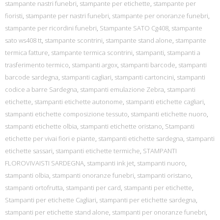
stampante nastri funebri
,
stampante per etichette
,
stampante per
fioristi
,
stampante per nastri funebri
,
stampante per onoranze funebri
,
stampante per ricordini funebri
,
Stampante SATO Cg408
,
stampante
sato ws408 tt
,
stampante scontrini
,
stampante stand alone
,
stampante
termica fatture
,
stampante termica scontrini
,
stampanti
,
stampanti a
trasferimento termico
,
stampanti argox
,
stampanti barcode
,
stampanti
barcode sardegna
,
stampanti cagliari
,
stampanti cartoncini
,
stampanti
codice a barre Sardegna
,
stampanti emulazione Zebra
,
stampanti
etichette
,
stampanti etichette autonome
,
stampanti etichette cagliari
,
stampanti etichette composizione tessuto
,
stampanti etichette nuoro
,
stampanti etichette olbia
,
stampanti etichette oristano
,
Stampanti
etichette per vivai fiori e piante
,
stampanti etichette sardegna
,
stampanti
etichette sassari
,
stampanti etichette termiche
,
STAMPANTI
FLOROVIVAISTI SARDEGNA
,
stampanti ink jet
,
stampanti nuoro
,
stampanti olbia
,
stampanti onoranze funebri
,
stampanti oristano
,
stampanti ortofrutta
,
stampanti per card
,
stampanti per etichette
,
Stampanti per etichette Cagliari
,
stampanti per etichette sardegna
,
stampanti per etichette stand alone
,
stampanti per onoranze funebri
,