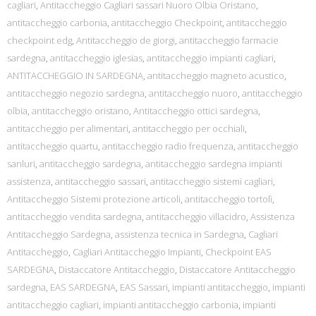
cagliari
,
Antitaccheggio Cagliari sassari Nuoro Olbia Oristano
,
antitaccheggio carbonia
,
antitaccheggio Checkpoint
,
antitaccheggio
checkpoint edg
,
Antitaccheggio de giorgi
,
antitaccheggio farmacie
sardegna
,
antitaccheggio iglesias
,
antitaccheggio impianti cagliari
,
ANTITACCHEGGIO IN SARDEGNA
,
antitaccheggio magneto acustico
,
antitaccheggio negozio sardegna
,
antitaccheggio nuoro
,
antitaccheggio
olbia
,
antitaccheggio oristano
,
Antitaccheggio ottici sardegna
,
antitaccheggio per alimentari
,
antitaccheggio per occhiali
,
antitaccheggio quartu
,
antitaccheggio radio frequenza
,
antitaccheggio
sanluri
,
antitaccheggio sardegna
,
antitaccheggio sardegna impianti
assistenza
,
antitaccheggio sassari
,
antitaccheggio sistemi cagliari
,
Antitaccheggio Sistemi protezione articoli
,
antitaccheggio tortolì
,
antitaccheggio vendita sardegna
,
antitaccheggio villacidro
,
Assistenza
Antitaccheggio Sardegna
,
assistenza tecnica in Sardegna
,
Cagliari
Antitaccheggio
,
Cagliari Antitaccheggio Impianti
,
Checkpoint EAS
SARDEGNA
,
Distaccatore Antitaccheggio
,
Distaccatore Antitaccheggio
sardegna
,
EAS SARDEGNA
,
EAS Sassari
,
impianti antitaccheggio
,
impianti
antitaccheggio cagliari
,
impianti antitaccheggio carbonia
,
impianti