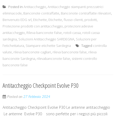
Posted in
Antitaccheggio
,
Antitaccheggio stampanti prezzatrici
eliminacode
,
Banconote contraffatte
,
Banconote contraffatte rilevatori
,
Benvenuto EDG srl
,
Etichette
,
Etichette
,
flusso clienti
,
prodotti
,
Protezione prodotti con antitaccheggio
,
protezioni adesive
antitaccheggio
,
Rileva banconote False
,
rotoli cassa
,
rotoli cassa
sardegna
,
Soluzioni Antitaccheggio SARDEGNA
,
Soluzioni per
l'etichettatura
,
Stampare etichette Sardegna
Tagged
controlla
valute
,
rileva banconote cagliari
,
rileva banconote false
,
rileva
banconote Sardegna
,
rilevabanconote false
,
sistemi controllo
banconote false
Antitaccheggio Checkpoint Evolve P30
Posted on
27 Febbraio 2024
Antitaccheggio Checkpoint Evolve P30 Le antenne antitaccheggio
Le antenne Evolve P30 sono perfette per i negozi più piccoli