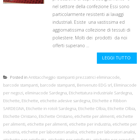
nel settore della confezione Essi sono
particolarmente resistenti ai lavaggi
industriali. Esiste una vastissima ed
aggiornatissima collezione di tessuti di
poliestere. Molti dei prodotti da noi
offerti superano ...
LEGGI TUTTO
Posted in
Antitaccheggio stampanti prezzatrici eliminacode
,
barcode stampanti
,
barcode stampanti
,
Benvenuto EDG srl
,
Eliminacode
per negozi
,
eliminacode Sardegna
,
Etichettatura industriale Sardegna
,
Etichette
,
Etichette
,
etichette adesive sardegna
,
Etichette e Ribbon
SARDEGNA
,
Etichette in rotoli Sardegna
,
Etichette Olbia
,
Etichette Olbia
,
Etichette Oristano
,
Etichette Oristano
,
etichette per alimenti
,
etichette
per alimenti
,
etichette per alimenti
,
etichette per industria
,
etichette per
industria
,
etichette per laboratori analisi
,
etichette per laboratori analisi
,
etichette per ortofrutta
,
etichette per ortofrutta
,
etichette per ospedali
,