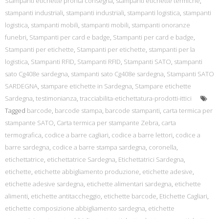
Stampanti etichette pronta consegna
,
stampanti etichette termiche
,
stampanti industriali
,
stampanti industriali
,
stampanti logistica
,
stampanti
logistica
,
stampanti mobili
,
stampanti mobili
,
stampanti onoranze
funebri
,
Stampanti per card e badge
,
Stampanti per card e badge
,
Stampanti per etichette
,
Stampanti per etichette
,
stampanti per la
logistica
,
Stampanti RFID
,
Stampanti RFID
,
Stampanti SATO
,
stampanti
sato Cg408e sardegna
,
stampanti sato Cg408e sardegna
,
Stampanti SATO
SARDEGNA
,
stampare etichette in Sardegna
,
Stampare etichette
Sardegna
,
testimonianza
,
tracciabilita-etichettatura-prodotti-ittici
Tagged
barcode
,
barcode stampa
,
barcode stampanti
,
carta termica per
stampante SATO
,
Carta termica per stampante Zebra
,
carta
termografica
,
codice a barre cagliari
,
codice a barre lettori
,
codice a
barre sardegna
,
codice a barre stampa sardegna
,
coronella
,
etichettatrice
,
etichettatrice Sardegna
,
Etichettatrici Sardegna
,
etichette
,
etichette abbigliamento produzione
,
etichette adesive
,
etichette adesive sardegna
,
etichette alimentari sardegna
,
etichette
alimenti
,
etichette antitaccheggio
,
etichette barcode
,
Etichette Cagliari
,
etichette composizione abbigliamento sardegna
,
etichette