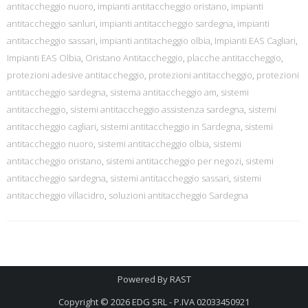
antitaccheggio nuoro
,
impianti antitaccheggio oristano
,
impianti
antitaccheggio sanluri
,
impianti antitaccheggio sardegna
,
impianti
antitaccheggio sassari
,
impianti antitacheggio olbia
,
Impianti EAS Cagliari
,
Impianti EAS Olbia
,
Oristano Antitaccheggio
,
placche antitaccheggio
,
protezioni adesive antitaccheggio
,
protezioni antitaccheggio
,
protezioni
antitaccheggio sardegna
,
sistema antitaccheggio am
,
sistemi
antitaccheggio
,
sistemi antitaccheggio assistenza sardegna
,
sistemi
antitaccheggio cagliari
,
sistemi antitaccheggio in Sardegna
,
sistemi
antitaccheggio nuoro
,
sistemi antitaccheggio olbia
,
sistemi
antitaccheggio oristano
,
sistemi antitaccheggio per negozi
,
sistemi
antitaccheggio sardegna
,
sistemi antitaccheggio sassari
,
sistemi
antitaccheggio villacidro
,
soluzioni antitaccheggio Sardegna
Powered By
RAST
Copyright © 2026
EDG SRL - P.IVA 02033450921