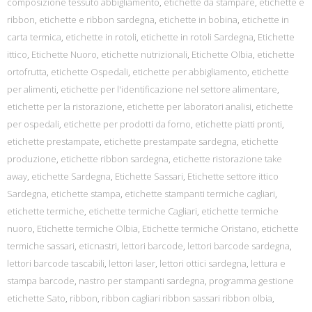
composizione tessuto abbigliamento
,
etichette da stampare
,
etichette e
ribbon
,
etichette e ribbon sardegna
,
etichette in bobina
,
etichette in
carta termica
,
etichette in rotoli
,
etichette in rotoli Sardegna
,
Etichette
ittico
,
Etichette Nuoro
,
etichette nutrizionali
,
Etichette Olbia
,
etichette
ortofrutta
,
etichette Ospedali
,
etichette per abbigliamento
,
etichette
per alimenti
,
etichette per l'identificazione nel settore alimentare
,
etichette per la ristorazione
,
etichette per laboratori analisi
,
etichette
per ospedali
,
etichette per prodotti da forno
,
etichette piatti pronti
,
etichette prestampate
,
etichette prestampate sardegna
,
etichette
produzione
,
etichette ribbon sardegna
,
etichette ristorazione take
away
,
etichette Sardegna
,
Etichette Sassari
,
Etichette settore ittico
Sardegna
,
etichette stampa
,
etichette stampanti termiche cagliari
,
etichette termiche
,
etichette termiche Cagliari
,
etichette termiche
nuoro
,
Etichette termiche Olbia
,
Etichette termiche Oristano
,
etichette
termiche sassari
,
eticnastri
,
lettori barcode
,
lettori barcode sardegna
,
lettori barcode tascabili
,
lettori laser
,
lettori ottici sardegna
,
lettura e
stampa barcode
,
nastro per stampanti sardegna
,
programma gestione
etichette Sato
,
ribbon
,
ribbon cagliari ribbon sassari ribbon olbia
,