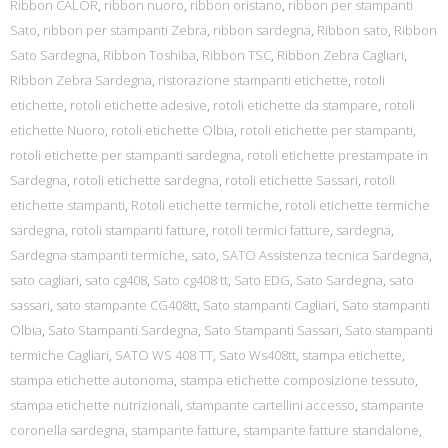
Ribbon CALOR
,
ribbon nuoro
,
ribbon oristano
,
ribbon per stampanti
Sato
,
ribbon per stampanti Zebra
,
ribbon sardegna
,
Ribbon sato
,
Ribbon
Sato Sardegna
,
Ribbon Toshiba
,
Ribbon TSC
,
Ribbon Zebra Cagliari
,
Ribbon Zebra Sardegna
,
ristorazione stampanti etichette
,
rotoli
etichette
,
rotoli etichette adesive
,
rotoli etichette da stampare
,
rotoli
etichette Nuoro
,
rotoli etichette Olbia
,
rotoli etichette per stampanti
,
rotoli etichette per stampanti sardegna
,
rotoli etichette prestampate in
Sardegna
,
rotoli etichette sardegna
,
rotoli etichette Sassari
,
rotoli
etichette stampanti
,
Rotoli etichette termiche
,
rotoli etichette termiche
sardegna
,
rotoli stampanti fatture
,
rotoli termici fatture
,
sardegna
,
Sardegna stampanti termiche
,
sato
,
SATO Assistenza tecnica Sardegna
,
sato cagliari
,
sato cg408
,
Sato cg408 tt
,
Sato EDG
,
Sato Sardegna
,
sato
sassari
,
sato stampante CG408tt
,
Sato stampanti Cagliari
,
Sato stampanti
Olbia
,
Sato Stampanti Sardegna
,
Sato Stampanti Sassari
,
Sato stampanti
termiche Cagliari
,
SATO WS 408 TT
,
Sato Ws408tt
,
stampa etichette
,
stampa etichette autonoma
,
stampa etichette composizione tessuto
,
stampa etichette nutrizionali
,
stampante cartellini accesso
,
stampante
coronella sardegna
,
stampante fatture
,
stampante fatture standalone
,