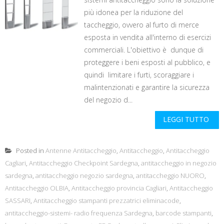
più idonea per la riduzione del
taccheggio, ovvero al furto di merce
esposta in vendita all'interno di esercizi
commerciali. L'obiettivo è dunque di
proteggere i beni esposti al pubblico, e
quindi limitare i furti, scoraggiare i
malintenzionati e garantire la sicurezza
del negozio d...
LEGGI TUTTO
Posted in
Antenne Antitaccheggio
,
Antitaccheggio
,
Antitaccheggio
Cagliari
,
Antitaccheggio Checkpoint Sardegna
,
antitaccheggio in negozio
sardegna
,
antitaccheggio negozio sardegna
,
antitaccheggio NUORO
,
Antitaccheggio OLBIA
,
Antitaccheggio provincia Cagliari
,
Antitaccheggio
SASSARI
,
Antitaccheggio stampanti prezzatrici eliminacode
,
antitaccheggio-sistemi- radio frequenza Sardegna
,
barcode stampanti
,