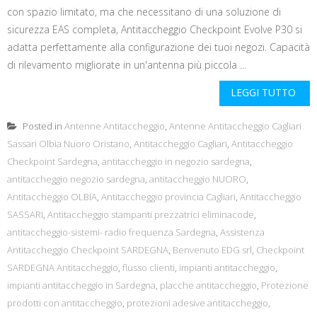
con spazio limitato, ma che necessitano di una soluzione di
sicurezza EAS completa, Antitaccheggio Checkpoint Evolve P30 si
adatta perfettamente alla configurazione dei tuoi negozi. Capacità
di rilevamento migliorate in un'antenna più piccola ...
LEGGI TUTTO
Posted in
Antenne Antitaccheggio
,
Antenne Antitaccheggio Cagliari
Sassari Olbia Nuoro Oristano
,
Antitaccheggio Cagliari
,
Antitaccheggio
Checkpoint Sardegna
,
antitaccheggio in negozio sardegna
,
antitaccheggio negozio sardegna
,
antitaccheggio NUORO
,
Antitaccheggio OLBIA
,
Antitaccheggio provincia Cagliari
,
Antitaccheggio
SASSARI
,
Antitaccheggio stampanti prezzatrici eliminacode
,
antitaccheggio-sistemi- radio frequenza Sardegna
,
Assistenza
Antitaccheggio Checkpoint SARDEGNA
,
Benvenuto EDG srl
,
Checkpoint
SARDEGNA Antitaccheggio
,
flusso clienti
,
impianti antitaccheggio
,
impianti antitaccheggio in Sardegna
,
placche antitaccheggio
,
Protezione
prodotti con antitaccheggio
,
protezioni adesive antitaccheggio
,