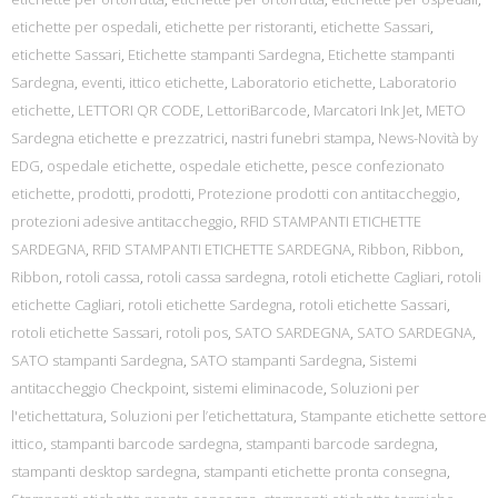
etichette per ospedali
,
etichette per ristoranti
,
etichette Sassari
,
etichette Sassari
,
Etichette stampanti Sardegna
,
Etichette stampanti
Sardegna
,
eventi
,
ittico etichette
,
Laboratorio etichette
,
Laboratorio
etichette
,
LETTORI QR CODE
,
LettoriBarcode
,
Marcatori Ink Jet
,
METO
Sardegna etichette e prezzatrici
,
nastri funebri stampa
,
News-Novità by
EDG
,
ospedale etichette
,
ospedale etichette
,
pesce confezionato
etichette
,
prodotti
,
prodotti
,
Protezione prodotti con antitaccheggio
,
protezioni adesive antitaccheggio
,
RFID STAMPANTI ETICHETTE
SARDEGNA
,
RFID STAMPANTI ETICHETTE SARDEGNA
,
Ribbon
,
Ribbon
,
Ribbon
,
rotoli cassa
,
rotoli cassa sardegna
,
rotoli etichette Cagliari
,
rotoli
etichette Cagliari
,
rotoli etichette Sardegna
,
rotoli etichette Sassari
,
rotoli etichette Sassari
,
rotoli pos
,
SATO SARDEGNA
,
SATO SARDEGNA
,
SATO stampanti Sardegna
,
SATO stampanti Sardegna
,
Sistemi
antitaccheggio Checkpoint
,
sistemi eliminacode
,
Soluzioni per
l'etichettatura
,
Soluzioni per l’etichettatura
,
Stampante etichette settore
ittico
,
stampanti barcode sardegna
,
stampanti barcode sardegna
,
stampanti desktop sardegna
,
stampanti etichette pronta consegna
,