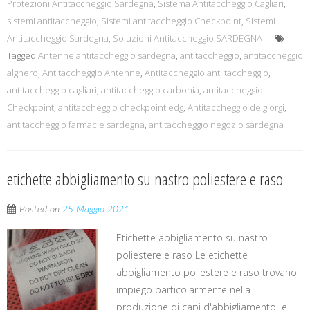
Protezioni Antitaccheggio Sardegna
,
Sistema Antitaccheggio Cagliari
,
sistemi antitaccheggio
,
Sistemi antitaccheggio Checkpoint
,
Sistemi
Antitaccheggio Sardegna
,
Soluzioni Antitaccheggio SARDEGNA
Tagged
Antenne antitaccheggio sardegna
,
antitaccheggio
,
antitaccheggio
alghero
,
Antitaccheggio Antenne
,
Antitaccheggio anti taccheggio
,
antitaccheggio cagliari
,
antitaccheggio carbonia
,
antitaccheggio
Checkpoint
,
antitaccheggio checkpoint edg
,
Antitaccheggio de giorgi
,
antitaccheggio farmacie sardegna
,
antitaccheggio negozio sardegna
etichette abbigliamento su nastro poliestere e raso
Posted on
25 Maggio 2021
Etichette abbigliamento su nastro
poliestere e raso Le etichette
abbigliamento poliestere e raso trovano
impiego particolarmente nella
produzione di capi d'abbigliamento e