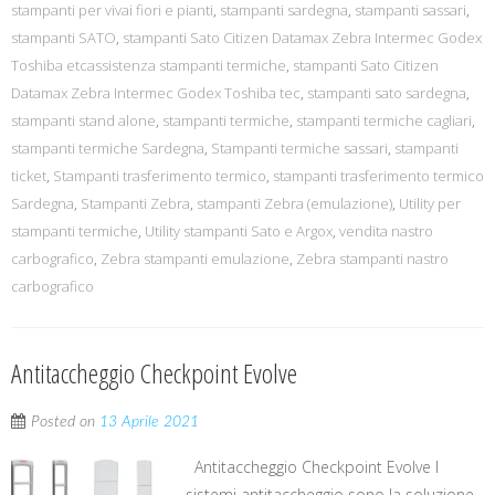
stampanti per vivai fiori e pianti
,
stampanti sardegna
,
stampanti sassari
,
stampanti SATO
,
stampanti Sato Citizen Datamax Zebra Intermec Godex
Toshiba etcassistenza stampanti termiche
,
stampanti Sato Citizen
Datamax Zebra Intermec Godex Toshiba tec
,
stampanti sato sardegna
,
stampanti stand alone
,
stampanti termiche
,
stampanti termiche cagliari
,
stampanti termiche Sardegna
,
Stampanti termiche sassari
,
stampanti
ticket
,
Stampanti trasferimento termico
,
stampanti trasferimento termico
Sardegna
,
Stampanti Zebra
,
stampanti Zebra (emulazione)
,
Utility per
stampanti termiche
,
Utility stampanti Sato e Argox
,
vendita nastro
carbografico
,
Zebra stampanti emulazione
,
Zebra stampanti nastro
carbografico
Antitaccheggio Checkpoint Evolve
Posted on
13 Aprile 2021
Antitaccheggio Checkpoint Evolve I
sistemi antitaccheggio sono la soluzione