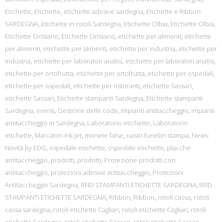
Etichette
,
Etichette
,
etichette adesive sardegna
,
Etichette e Ribbon
SARDEGNA
,
Etichette in rotoli Sardegna
,
Etichette Olbia
,
Etichette Olbia
,
Etichette Oristano
,
Etichette Oristano
,
etichette per alimenti
,
etichette
per alimenti
,
etichette per alimenti
,
etichette per industria
,
etichette per
industria
,
etichette per laboratori analisi
,
etichette per laboratori analisi
,
etichette per ortofrutta
,
etichette per ortofrutta
,
etichette per ospedali
,
etichette per ospedali
,
etichette per ristoranti
,
etichette Sassari
,
etichette Sassari
,
Etichette stampanti Sardegna
,
Etichette stampanti
Sardegna
,
eventi
,
Gestione delle code
,
impianti antitaccheggio
,
impianti
antitaccheggio in Sardegna
,
Laboratorio etichette
,
Laboratorio
etichette
,
Marcatori Ink Jet
,
monete false
,
nastri funebri stampa
,
News-
Novità by EDG
,
ospedale etichette
,
ospedale etichette
,
placche
antitaccheggio
,
prodotti
,
prodotti
,
Protezione prodotti con
antitaccheggio
,
protezioni adesive antitaccheggio
,
Protezioni
Antitaccheggio Sardegna
,
RFID STAMPANTI ETICHETTE SARDEGNA
,
RFID
STAMPANTI ETICHETTE SARDEGNA
,
Ribbon
,
Ribbon
,
rotoli cassa
,
rotoli
cassa sardegna
,
rotoli etichette Cagliari
,
rotoli etichette Cagliari
,
rotoli