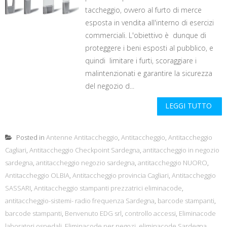
taccheggio, ovvero al furto di merce
esposta in vendita all'interno di esercizi
commerciali. L'obiettivo è dunque di
proteggere i beni esposti al pubblico, e
quindi limitare i furti, scoraggiare i
malintenzionati e garantire la sicurezza
del negozio d...
LEGGI TUTTO
Posted in
Antenne Antitaccheggio
,
Antitaccheggio
,
Antitaccheggio
Cagliari
,
Antitaccheggio Checkpoint Sardegna
,
antitaccheggio in negozio
sardegna
,
antitaccheggio negozio sardegna
,
antitaccheggio NUORO
,
Antitaccheggio OLBIA
,
Antitaccheggio provincia Cagliari
,
Antitaccheggio
SASSARI
,
Antitaccheggio stampanti prezzatrici eliminacode
,
antitaccheggio-sistemi- radio frequenza Sardegna
,
barcode stampanti
,
barcode stampanti
,
Benvenuto EDG srl
,
controllo accessi
,
Eliminacode
laboratori ospedali
,
Eliminacode per negozi
,
eliminacode Sardegna
,