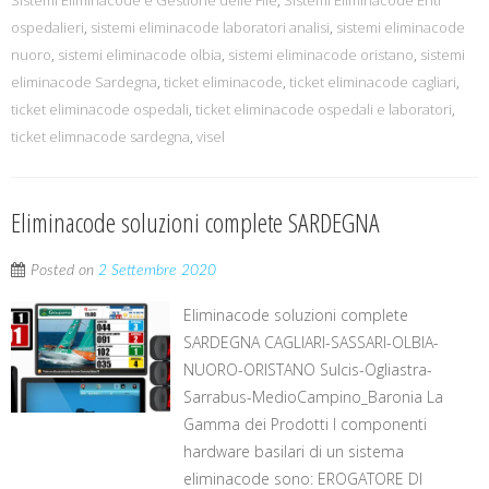
Sistemi Eliminacode e Gestione delle File
,
Sistemi Eliminacode Enti
ospedalieri
,
sistemi eliminacode laboratori analisi
,
sistemi eliminacode
nuoro
,
sistemi eliminacode olbia
,
sistemi eliminacode oristano
,
sistemi
eliminacode Sardegna
,
ticket eliminacode
,
ticket eliminacode cagliari
,
ticket eliminacode ospedali
,
ticket eliminacode ospedali e laboratori
,
ticket elimnacode sardegna
,
visel
Eliminacode soluzioni complete SARDEGNA
Posted on
2 Settembre 2020
Eliminacode soluzioni complete
SARDEGNA CAGLIARI-SASSARI-OLBIA-
NUORO-ORISTANO Sulcis-Ogliastra-
Sarrabus-MedioCampino_Baronia La
Gamma dei Prodotti I componenti
hardware basilari di un sistema
eliminacode sono: EROGATORE DI