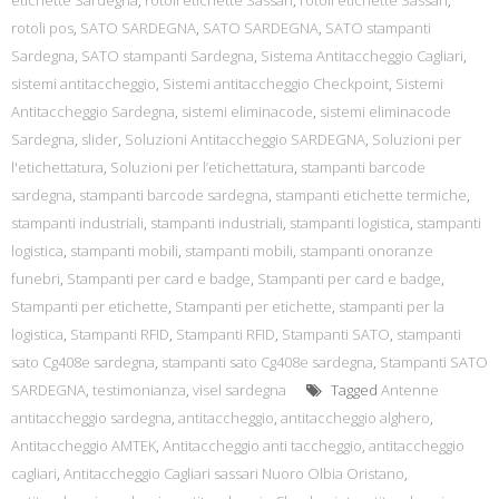
etichette Sardegna
,
rotoli etichette Sassari
,
rotoli etichette Sassari
,
rotoli pos
,
SATO SARDEGNA
,
SATO SARDEGNA
,
SATO stampanti
Sardegna
,
SATO stampanti Sardegna
,
Sistema Antitaccheggio Cagliari
,
sistemi antitaccheggio
,
Sistemi antitaccheggio Checkpoint
,
Sistemi
Antitaccheggio Sardegna
,
sistemi eliminacode
,
sistemi eliminacode
Sardegna
,
slider
,
Soluzioni Antitaccheggio SARDEGNA
,
Soluzioni per
l'etichettatura
,
Soluzioni per l’etichettatura
,
stampanti barcode
sardegna
,
stampanti barcode sardegna
,
stampanti etichette termiche
,
stampanti industriali
,
stampanti industriali
,
stampanti logistica
,
stampanti
logistica
,
stampanti mobili
,
stampanti mobili
,
stampanti onoranze
funebri
,
Stampanti per card e badge
,
Stampanti per card e badge
,
Stampanti per etichette
,
Stampanti per etichette
,
stampanti per la
logistica
,
Stampanti RFID
,
Stampanti RFID
,
Stampanti SATO
,
stampanti
sato Cg408e sardegna
,
stampanti sato Cg408e sardegna
,
Stampanti SATO
SARDEGNA
,
testimonianza
,
visel sardegna
Tagged
Antenne
antitaccheggio sardegna
,
antitaccheggio
,
antitaccheggio alghero
,
Antitaccheggio AMTEK
,
Antitaccheggio anti taccheggio
,
antitaccheggio
cagliari
,
Antitaccheggio Cagliari sassari Nuoro Olbia Oristano
,