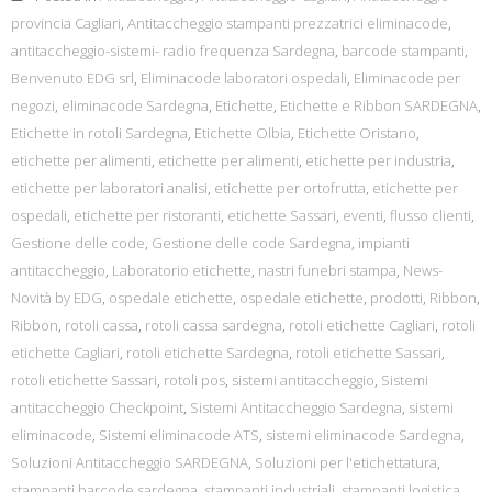
provincia Cagliari
,
Antitaccheggio stampanti prezzatrici eliminacode
,
antitaccheggio-sistemi- radio frequenza Sardegna
,
barcode stampanti
,
Benvenuto EDG srl
,
Eliminacode laboratori ospedali
,
Eliminacode per
negozi
,
eliminacode Sardegna
,
Etichette
,
Etichette e Ribbon SARDEGNA
,
Etichette in rotoli Sardegna
,
Etichette Olbia
,
Etichette Oristano
,
etichette per alimenti
,
etichette per alimenti
,
etichette per industria
,
etichette per laboratori analisi
,
etichette per ortofrutta
,
etichette per
ospedali
,
etichette per ristoranti
,
etichette Sassari
,
eventi
,
flusso clienti
,
Gestione delle code
,
Gestione delle code Sardegna
,
impianti
antitaccheggio
,
Laboratorio etichette
,
nastri funebri stampa
,
News-
Novità by EDG
,
ospedale etichette
,
ospedale etichette
,
prodotti
,
Ribbon
,
Ribbon
,
rotoli cassa
,
rotoli cassa sardegna
,
rotoli etichette Cagliari
,
rotoli
etichette Cagliari
,
rotoli etichette Sardegna
,
rotoli etichette Sassari
,
rotoli etichette Sassari
,
rotoli pos
,
sistemi antitaccheggio
,
Sistemi
antitaccheggio Checkpoint
,
Sistemi Antitaccheggio Sardegna
,
sistemi
eliminacode
,
Sistemi eliminacode ATS
,
sistemi eliminacode Sardegna
,
Soluzioni Antitaccheggio SARDEGNA
,
Soluzioni per l'etichettatura
,
stampanti barcode sardegna
,
stampanti industriali
,
stampanti logistica
,