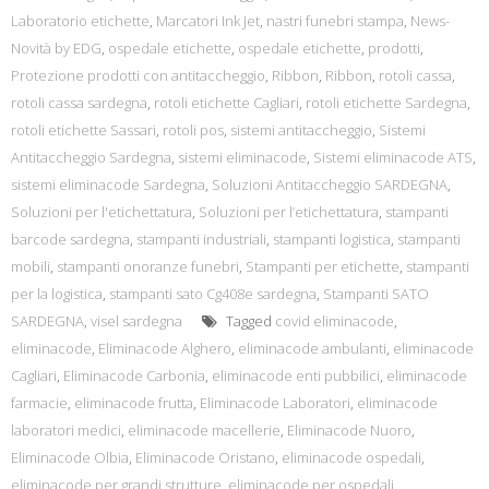
Laboratorio etichette
,
Marcatori Ink Jet
,
nastri funebri stampa
,
News-
Novità by EDG
,
ospedale etichette
,
ospedale etichette
,
prodotti
,
Protezione prodotti con antitaccheggio
,
Ribbon
,
Ribbon
,
rotoli cassa
,
rotoli cassa sardegna
,
rotoli etichette Cagliari
,
rotoli etichette Sardegna
,
rotoli etichette Sassari
,
rotoli pos
,
sistemi antitaccheggio
,
Sistemi
Antitaccheggio Sardegna
,
sistemi eliminacode
,
Sistemi eliminacode ATS
,
sistemi eliminacode Sardegna
,
Soluzioni Antitaccheggio SARDEGNA
,
Soluzioni per l'etichettatura
,
Soluzioni per l’etichettatura
,
stampanti
barcode sardegna
,
stampanti industriali
,
stampanti logistica
,
stampanti
mobili
,
stampanti onoranze funebri
,
Stampanti per etichette
,
stampanti
per la logistica
,
stampanti sato Cg408e sardegna
,
Stampanti SATO
SARDEGNA
,
visel sardegna
Tagged
covid eliminacode
,
eliminacode
,
Eliminacode Alghero
,
eliminacode ambulanti
,
eliminacode
Cagliari
,
Eliminacode Carbonia
,
eliminacode enti pubbilici
,
eliminacode
farmacie
,
eliminacode frutta
,
Eliminacode Laboratori
,
eliminacode
laboratori medici
,
eliminacode macellerie
,
Eliminacode Nuoro
,
Eliminacode Olbia
,
Eliminacode Oristano
,
eliminacode ospedali
,
eliminacode per grandi strutture
,
eliminacode per ospedali
,