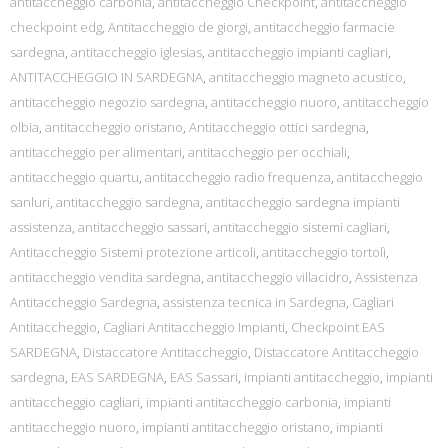
antitaccheggio carbonia
,
antitaccheggio Checkpoint
,
antitaccheggio
checkpoint edg
,
Antitaccheggio de giorgi
,
antitaccheggio farmacie
sardegna
,
antitaccheggio iglesias
,
antitaccheggio impianti cagliari
,
ANTITACCHEGGIO IN SARDEGNA
,
antitaccheggio magneto acustico
,
antitaccheggio negozio sardegna
,
antitaccheggio nuoro
,
antitaccheggio
olbia
,
antitaccheggio oristano
,
Antitaccheggio ottici sardegna
,
antitaccheggio per alimentari
,
antitaccheggio per occhiali
,
antitaccheggio quartu
,
antitaccheggio radio frequenza
,
antitaccheggio
sanluri
,
antitaccheggio sardegna
,
antitaccheggio sardegna impianti
assistenza
,
antitaccheggio sassari
,
antitaccheggio sistemi cagliari
,
Antitaccheggio Sistemi protezione articoli
,
antitaccheggio tortolì
,
antitaccheggio vendita sardegna
,
antitaccheggio villacidro
,
Assistenza
Antitaccheggio Sardegna
,
assistenza tecnica in Sardegna
,
Cagliari
Antitaccheggio
,
Cagliari Antitaccheggio Impianti
,
Checkpoint EAS
SARDEGNA
,
Distaccatore Antitaccheggio
,
Distaccatore Antitaccheggio
sardegna
,
EAS SARDEGNA
,
EAS Sassari
,
impianti antitaccheggio
,
impianti
antitaccheggio cagliari
,
impianti antitaccheggio carbonia
,
impianti
antitaccheggio nuoro
,
impianti antitaccheggio oristano
,
impianti