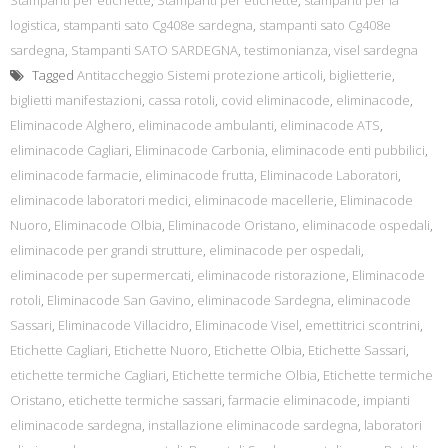
Stampanti per etichette
,
Stampanti per etichette
,
stampanti per la
logistica
,
stampanti sato Cg408e sardegna
,
stampanti sato Cg408e
sardegna
,
Stampanti SATO SARDEGNA
,
testimonianza
,
visel sardegna
Tagged
Antitaccheggio Sistemi protezione articoli
,
biglietterie
,
biglietti manifestazioni
,
cassa rotoli
,
covid eliminacode
,
eliminacode
,
Eliminacode Alghero
,
eliminacode ambulanti
,
eliminacode ATS
,
eliminacode Cagliari
,
Eliminacode Carbonia
,
eliminacode enti pubbilici
,
eliminacode farmacie
,
eliminacode frutta
,
Eliminacode Laboratori
,
eliminacode laboratori medici
,
eliminacode macellerie
,
Eliminacode
Nuoro
,
Eliminacode Olbia
,
Eliminacode Oristano
,
eliminacode ospedali
,
eliminacode per grandi strutture
,
eliminacode per ospedali
,
eliminacode per supermercati
,
eliminacode ristorazione
,
Eliminacode
rotoli
,
Eliminacode San Gavino
,
eliminacode Sardegna
,
eliminacode
Sassari
,
Eliminacode Villacidro
,
Eliminacode Visel
,
emettitrici scontrini
,
Etichette Cagliari
,
Etichette Nuoro
,
Etichette Olbia
,
Etichette Sassari
,
etichette termiche Cagliari
,
Etichette termiche Olbia
,
Etichette termiche
Oristano
,
etichette termiche sassari
,
farmacie eliminacode
,
impianti
eliminacode sardegna
,
installazione eliminacode sardegna
,
laboratori