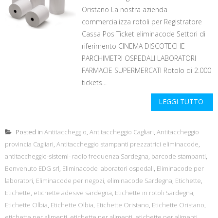
Oristano La nostra azienda
commercializza rotoli per Registratore
Cassa Pos Ticket eliminacode Settori di
riferimento CINEMA DISCOTECHE
PARCHIMETRI OSPEDALI LABORATORI
FARMACIE SUPERMERCATI Rotolo di 2.000
tickets...
LEGGI TUTTO
Posted in
Antitaccheggio
,
Antitaccheggio Cagliari
,
Antitaccheggio
provincia Cagliari
,
Antitaccheggio stampanti prezzatrici eliminacode
,
antitaccheggio-sistemi- radio frequenza Sardegna
,
barcode stampanti
,
Benvenuto EDG srl
,
Eliminacode laboratori ospedali
,
Eliminacode per
laboratori
,
Eliminacode per negozi
,
eliminacode Sardegna
,
Etichette
,
Etichette
,
etichette adesive sardegna
,
Etichette in rotoli Sardegna
,
Etichette Olbia
,
Etichette Olbia
,
Etichette Oristano
,
Etichette Oristano
,
etichette per alimenti
,
etichette per alimenti
,
etichette per alimenti
,