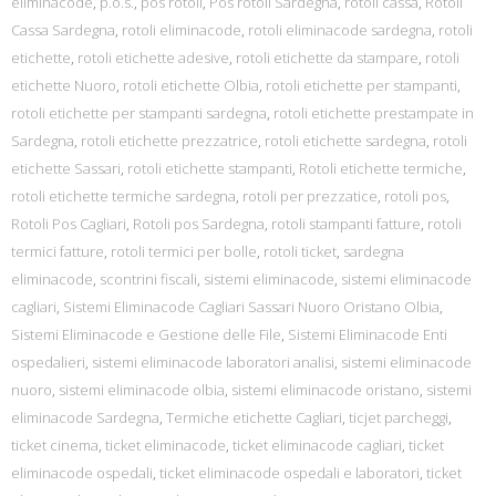
eliminacode
,
p.o.s.
,
pos rotoli
,
Pos rotoli Sardegna
,
rotoli cassa
,
Rotoli
Cassa Sardegna
,
rotoli eliminacode
,
rotoli eliminacode sardegna
,
rotoli
etichette
,
rotoli etichette adesive
,
rotoli etichette da stampare
,
rotoli
etichette Nuoro
,
rotoli etichette Olbia
,
rotoli etichette per stampanti
,
rotoli etichette per stampanti sardegna
,
rotoli etichette prestampate in
Sardegna
,
rotoli etichette prezzatrice
,
rotoli etichette sardegna
,
rotoli
etichette Sassari
,
rotoli etichette stampanti
,
Rotoli etichette termiche
,
rotoli etichette termiche sardegna
,
rotoli per prezzatice
,
rotoli pos
,
Rotoli Pos Cagliari
,
Rotoli pos Sardegna
,
rotoli stampanti fatture
,
rotoli
termici fatture
,
rotoli termici per bolle
,
rotoli ticket
,
sardegna
eliminacode
,
scontrini fiscali
,
sistemi eliminacode
,
sistemi eliminacode
cagliari
,
Sistemi Eliminacode Cagliari Sassari Nuoro Oristano Olbia
,
Sistemi Eliminacode e Gestione delle File
,
Sistemi Eliminacode Enti
ospedalieri
,
sistemi eliminacode laboratori analisi
,
sistemi eliminacode
nuoro
,
sistemi eliminacode olbia
,
sistemi eliminacode oristano
,
sistemi
eliminacode Sardegna
,
Termiche etichette Cagliari
,
ticjet parcheggi
,
ticket cinema
,
ticket eliminacode
,
ticket eliminacode cagliari
,
ticket
eliminacode ospedali
,
ticket eliminacode ospedali e laboratori
,
ticket