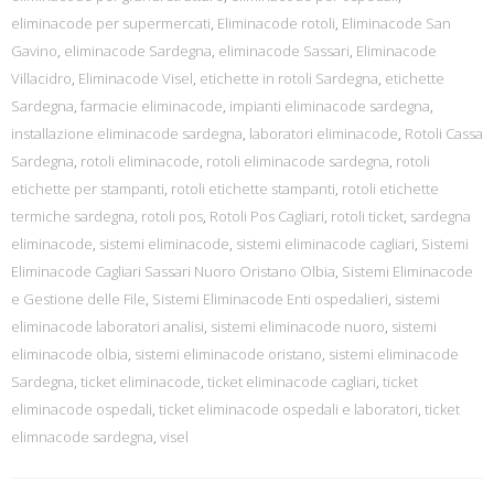
eliminacode per supermercati
,
Eliminacode rotoli
,
Eliminacode San
Gavino
,
eliminacode Sardegna
,
eliminacode Sassari
,
Eliminacode
Villacidro
,
Eliminacode Visel
,
etichette in rotoli Sardegna
,
etichette
Sardegna
,
farmacie eliminacode
,
impianti eliminacode sardegna
,
installazione eliminacode sardegna
,
laboratori eliminacode
,
Rotoli Cassa
Sardegna
,
rotoli eliminacode
,
rotoli eliminacode sardegna
,
rotoli
etichette per stampanti
,
rotoli etichette stampanti
,
rotoli etichette
termiche sardegna
,
rotoli pos
,
Rotoli Pos Cagliari
,
rotoli ticket
,
sardegna
eliminacode
,
sistemi eliminacode
,
sistemi eliminacode cagliari
,
Sistemi
Eliminacode Cagliari Sassari Nuoro Oristano Olbia
,
Sistemi Eliminacode
e Gestione delle File
,
Sistemi Eliminacode Enti ospedalieri
,
sistemi
eliminacode laboratori analisi
,
sistemi eliminacode nuoro
,
sistemi
eliminacode olbia
,
sistemi eliminacode oristano
,
sistemi eliminacode
Sardegna
,
ticket eliminacode
,
ticket eliminacode cagliari
,
ticket
eliminacode ospedali
,
ticket eliminacode ospedali e laboratori
,
ticket
elimnacode sardegna
,
visel