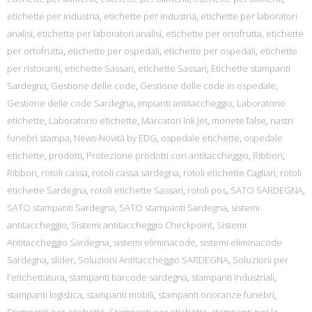
etichette per industria
,
etichette per industria
,
etichette per laboratori
analisi
,
etichette per laboratori analisi
,
etichette per ortofrutta
,
etichette
per ortofrutta
,
etichette per ospedali
,
etichette per ospedali
,
etichette
per ristoranti
,
etichette Sassari
,
etichette Sassari
,
Etichette stampanti
Sardegna
,
Gestione delle code
,
Gestione delle code in ospedale
,
Gestione delle code Sardegna
,
impianti antitaccheggio
,
Laboratorio
etichette
,
Laboratorio etichette
,
Marcatori Ink Jet
,
monete false
,
nastri
funebri stampa
,
News-Novità by EDG
,
ospedale etichette
,
ospedale
etichette
,
prodotti
,
Protezione prodotti con antitaccheggio
,
Ribbon
,
Ribbon
,
rotoli cassa
,
rotoli cassa sardegna
,
rotoli etichette Cagliari
,
rotoli
etichette Sardegna
,
rotoli etichette Sassari
,
rotoli pos
,
SATO SARDEGNA
,
SATO stampanti Sardegna
,
SATO stampanti Sardegna
,
sistemi
antitaccheggio
,
Sistemi antitaccheggio Checkpoint
,
Sistemi
Antitaccheggio Sardegna
,
sistemi eliminacode
,
sistemi eliminacode
Sardegna
,
slider
,
Soluzioni Antitaccheggio SARDEGNA
,
Soluzioni per
l'etichettatura
,
stampanti barcode sardegna
,
stampanti industriali
,
stampanti logistica
,
stampanti mobili
,
stampanti onoranze funebri
,