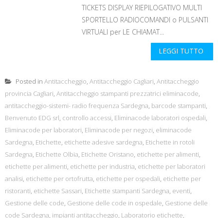
TICKETS DISPLAY RIEPILOGATIVO MULTI
SPORTELLO RADIOCOMANDI o PULSANTI
VIRTUALI per LE CHIAMAT...
LEGGI TUTTO
Posted in
Antitaccheggio
,
Antitaccheggio Cagliari
,
Antitaccheggio
provincia Cagliari
,
Antitaccheggio stampanti prezzatrici eliminacode
,
antitaccheggio-sistemi- radio frequenza Sardegna
,
barcode stampanti
,
Benvenuto EDG srl
,
controllo accessi
,
Eliminacode laboratori ospedali
,
Eliminacode per laboratori
,
Eliminacode per negozi
,
eliminacode
Sardegna
,
Etichette
,
etichette adesive sardegna
,
Etichette in rotoli
Sardegna
,
Etichette Olbia
,
Etichette Oristano
,
etichette per alimenti
,
etichette per alimenti
,
etichette per industria
,
etichette per laboratori
analisi
,
etichette per ortofrutta
,
etichette per ospedali
,
etichette per
ristoranti
,
etichette Sassari
,
Etichette stampanti Sardegna
,
eventi
,
Gestione delle code
,
Gestione delle code in ospedale
,
Gestione delle
code Sardegna
,
impianti antitaccheggio
,
Laboratorio etichette
,