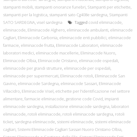
stampanti mobili
,
stampanti onoranze funebri
,
Stampanti per etichette
,
stampanti per la logistica
,
stampanti sato Cg408e sardegna
,
Stampanti
SATO SARDEGNA
,
visel sardegna
Tagged
covid eliminacode
,
eliminacode
,
Eliminacode Alghero
,
eliminacode ambulanti
,
eliminacode
Cagliari
,
Eliminacode Carbonia
,
eliminacode enti pubbilici
,
eliminacode
farmacie
,
eliminacode frutta
,
Eliminacode Laboratori
,
eliminacode
laboratori medici
,
eliminacode macellerie
,
Eliminacode Nuoro
,
Eliminacode Olbia
,
Eliminacode Oristano
,
eliminacode ospedali
,
eliminacode per grandi strutture
,
eliminacode per ospedali
,
eliminacode per supermercati
,
Eliminacode rotoli
,
Eliminacode San
Gavino
,
eliminacode Sardegna
,
eliminacode Sassari
,
Eliminacode
Villacidro
,
Eliminacode Visel
,
etichette per l'identificazione nel settore
alimentare
,
farmacie eliminacode
,
gestione code Covid
,
impianti
eliminacode sardegna
,
installazione eliminacode sardegna
,
laboratori
eliminacode
,
rotoli eliminacode
,
rotoli eliminacode sardegna
,
rotoli
ticket
,
sardegna eliminacode
,
sistemi eliminacode
,
sistemi eliminacode
cagliari
,
Sistemi Eliminacode Cagliari Sassari Nuoro Oristano Olbia
,