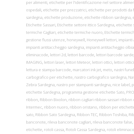
per alimenti
,
etichette per l'identificazione nel settore alime
ospedali
,
etichette per prezzatrici
,
etichette per prodotti da
sardegna
,
etichette produzione
,
etichette ribbon sardegna
,
Etichette Sassari
,
Etichette settore ittico Sardegna
,
etichette
termiche Cagliari
,
etichette termiche nuoro
,
Etichette termic
gestione flussi utenze
,
honeywell
,
Honeywell lettori
,
impianti
impianti antitaccheggio sardegna
,
impianti antitacheggio olbia
eliminacode
,
lettori 2d
,
lettori barcode
,
lettori barcode sard
IMAGING
,
lettori laser
,
lettori Meteor
,
lettori ottici
,
lettori ottic
lettura e stampa barcode
,
marcatori ink jet
,
meto
,
nastri fune
carbografico per etichette
,
nastro carbografico sardegna
,
Nas
Zebra Sardegna
,
nastro per stampanti sardegna
,
nice label
,
p
etichette Sardegna
,
programma gestione etichette Sato
,
PRO
ribbon
,
Ribbon Bixolon
,
ribbon cagliari ribbon sassari ribbon 
Intermec
,
ribbon nuoro
,
ribbon oristano
,
ribbon per etichett
sato
,
Ribbon Sato Sardegna
,
Ribbon TEC
,
Ribbon Toshiba
,
Ri
banconote
,
rileva banconote cagliari
,
rileva banconote false
,
etichette
,
rotoli cassa
,
Rotoli Cassa Sardegna
,
rotoli eliminac