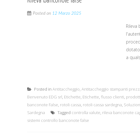
Posted on
12 Marzo 2025
Rileva
l'auten
proced
dotato
a quals
Posted in
Antitaccheggio
,
Antitaccheggio stampanti prezz
Benvenuto EDG srl
,
Etichette
,
Etichette
,
flusso clienti
,
prodott
banconote False
,
rotoli cassa
,
rotoli cassa sardegna
,
Soluzio
Sardegna
Tagged
controlla valute
,
rileva banconote cag
sistemi controllo banconote false