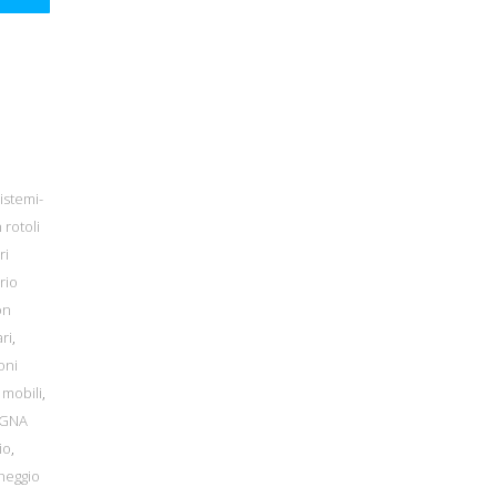
istemi-
 rotoli
ri
rio
on
ri
,
oni
 mobili
,
EGNA
io
,
heggio