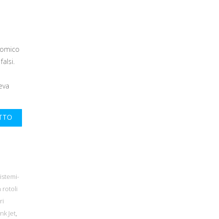
nomico
alsi.
leva
UTTO
istemi-
 rotoli
ri
nk Jet
,