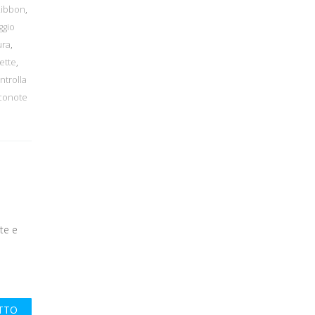
Ribbon
,
ggio
ura
,
ette
,
ntrolla
conote
te e
UTTO