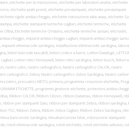
ntare
,
etichette per la ristorazione
,
etichette per laboratori analisi
,
etichette
 forno
,
etichette piatti pronti
,
etichette prestampate
,
etichette prestampate
etichette rigide antitaccheggio
,
etichette ristorazione take away
,
etichette S
 stampa
,
etichette stampanti termiche cagliari
,
etichette termiche
,
etichette
he Olbia
,
Etichette termiche Oristano
,
etichette termiche sassari
,
eticnastri
,
 antitaccheggio
,
impianti antitaccheggio cagliari
,
impianti antitaccheggio sanlu
,
impianti eliminacode sardegna
,
installazione eliminacode sardegna
,
labora
egna
,
lettori barcode tascabili
,
lettori codice a barre
,
Lettori Datalogic
,
LETTOR
i cagliari
,
Lettori ottici Honeywell
,
lettori ottici sardegna
,
lettori touch
,
lettori w
bri
,
nastro calor
,
nastro carbografico
,
Nastro carbografico CALOR
,
nastro
tro carbografico Zebra
,
Nastro carbografico Zebra Sardegna
,
Nastro carbon
rezzatrici
,
prezzatrici METO
,
primera
,
programma creazione etichette
,
Pro
GRAMMI ETICHETTE
,
programmi gestione etichette
,
protezioni antitacchegg
olbia
,
Ribbon CALOR
,
Ribbon Citizen
,
ribbon Datamax
,
ribbon Honeywell
,
ri
e
,
ribbon per stampanti Sato
,
ribbon per stampanti Zebra
,
ribbon sardegna
,
bbon TSC
,
Ribbon Zebra
,
Ribbon Zebra Cagliari
,
Ribbon Zebra Sardegna
,
rile
rileva banconote Sardegna
,
rilevabanconote false
,
ristorazione stampanti
ode
,
rotoli eliminacode sardegna
,
rotoli etichette
,
rotoli etichette adesive
,
rot