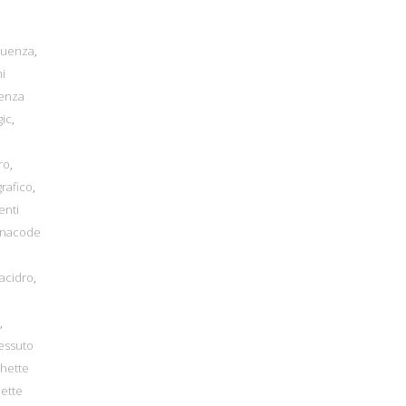
equenza
,
mi
tenza
gic
,
ro
,
rafico
,
enti
inacode
lacidro
,
,
essuto
chette
hette