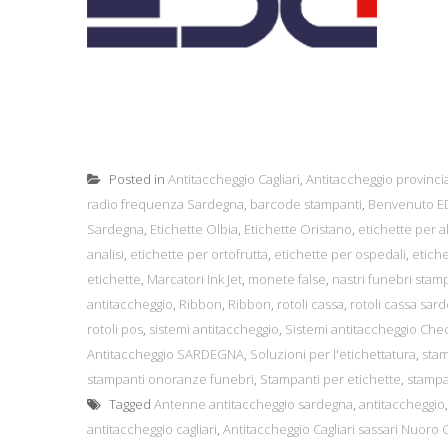
Posted in
Antitaccheggio Cagliari
,
Antitaccheggio provincia
radio frequenza Sardegna
,
barcode stampanti
,
Benvenuto ED
Sardegna
,
Etichette Olbia
,
Etichette Oristano
,
etichette per a
analisi
,
etichette per ortofrutta
,
etichette per ospedali
,
etiche
etichette
,
Marcatori Ink Jet
,
monete false
,
nastri funebri stam
antitaccheggio
,
Ribbon
,
Ribbon
,
rotoli cassa
,
rotoli cassa sar
rotoli pos
,
sistemi antitaccheggio
,
Sistemi antitaccheggio Che
Antitaccheggio SARDEGNA
,
Soluzioni per l'etichettatura
,
sta
stampanti onoranze funebri
,
Stampanti per etichette
,
stampan
Tagged
Antenne antitaccheggio sardegna
,
antitaccheggio
antitaccheggio cagliari
,
Antitaccheggio Cagliari sassari Nuoro 