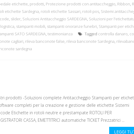
edale etichette
,
prodotti
,
Protezione prodotti con antitaccheggio
,
Ribbon
,
oli etichette Sardegna
,
rotoli etichette Sassari
,
rotoli pos
,
Sistemi antitacche
acode
,
slider
,
Soluzioni Antitaccheggio SARDEGNA
,
Soluzioni per l'etichettat
logistica
,
stampanti mobili
,
stampanti onoranze funebri
,
Stampanti per etich
tampanti SATO SARDEGNA
,
testimonianza
Tagged
controlla danaro
,
co
onote cagliari
,
rileva banconote false
,
rileva banconote Sardegna
,
rilevaban
anconote sardegna
ri prodotti -Soluzioni complete Antitaccheggio Stampanti per etichet
oftware completi per la creazione e gestione delle etichette Sistemi
acode Etichette in rotoli neutre e prestampate ROTOLI PER
GISTRATORI CASSA, EMETTITRICI automatiche TICKET Prezzatrici ...
LEGGI T