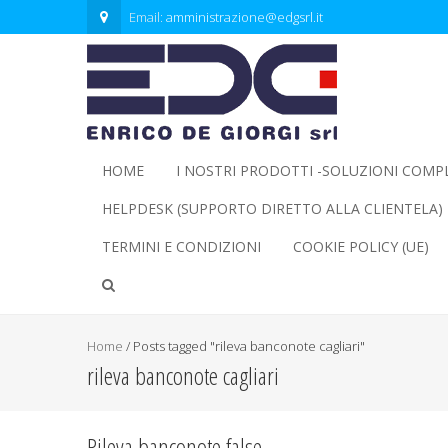
Email:
amministrazione@edgsrl.it
HOME
I NOSTRI PRODOTTI -SOLUZIONI COMP
HELPDESK (SUPPORTO DIRETTO ALLA CLIENTELA)
TERMINI E CONDIZIONI
COOKIE POLICY (UE)
Home
/
Posts tagged "rileva banconote cagliari"
rileva banconote cagliari
Rileva banconote false