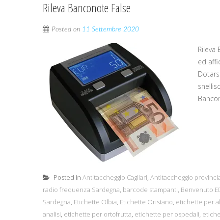
Rileva Banconote False
Posted on
11 Settembre 2020
Rileva
ed affi
Dotars
snellis
Bancon
Posted in
Antitaccheggio Cagliari
,
Antitaccheggio provincia
radio frequenza Sardegna
,
barcode stampanti
,
Benvenuto ED
Sardegna
,
Etichette Olbia
,
Etichette Oristano
,
etichette per a
analisi
,
etichette per ortofrutta
,
etichette per ospedali
,
etiche