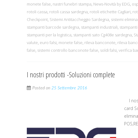
monete false
,
nastri funebri stampa
,
News-Novità by EDG
,
osp
rotoli cassa
,
rotoli cassa sardegna
,
rotoli etichette Cagliari
,
rot
Checkpoint
,
Sistemi Antitaccheggio Sardegna
,
sistemi elimin
stampanti barcode sardegna
,
stampanti industriali
,
stampanti 
stampanti per la logistica
,
stampanti sato Cg408e sardegna
,
S
valute
,
euro falsi
,
monete false
,
rileva banconote
,
rileva banc
false
,
sistemi controllo banconote false
,
soldi falsi
,
verifica b
I nostri prodotti -Soluzioni complete
Posted on
25 Settembre 2016
I nost
card S
elimin
POS,RE