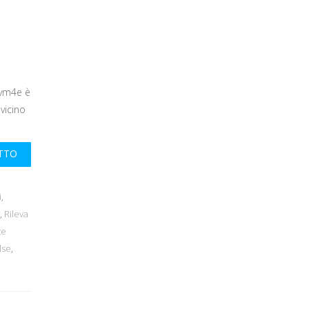
Rvm4e è
vicino
UTTO
i
,
,
Rileva
te
lse
,