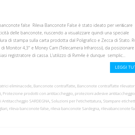
 banconote false Rileva Banconote False è stato ideato per veriﬁcare
ticità delle banconote, riuscendo a visualizzare quindi una speciale
ura di stampa sulla carta prodotta dal Poligrafico e Zecca di Stato. 
 di Monitor 4,3'' e Money Cam (Telecamera Infrarossi), da posizionare 
iasi registratore di cassa. L’utilizzo di Rvm4e è dunque semplic...
LEGGI T
atrici eliminacode
,
Banconote contraffatte
,
Banconote contraffatte rilevator
i
,
Protezione prodotti con antitaccheggio
,
protezioni adesive antitaccheggio
ni Antitaccheggio SARDEGNA
,
Soluzioni per l'etichettatura
,
Stampare etichet
liari
,
rileva banconote false
,
rileva banconote Sardegna
,
rilevabanconote fa