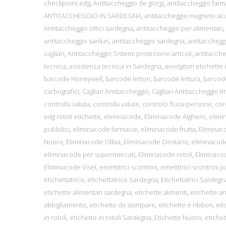
checkpoint edg
,
Antitaccheggio de giorgi
,
antitaccheggio far
ANTITACCHEGGIO IN SARDEGNA
,
antitaccheggio magneto ac
Antitaccheggio ottici sardegna
,
antitaccheggio per alimentari
,
antitaccheggio sanluri
,
antitaccheggio sardegna
,
antitacchegg
cagliari
,
Antitaccheggio Sistemi protezione articoli
,
antitaccheg
tecnica
,
assistenza tecnica in Sardegna
,
avvolgitori etichette i
barcode Honeywell
,
barcode lettori
,
barcode lettura
,
barcod
carbografici
,
Cagliari Antitaccheggio
,
Cagliari Antitaccheggio I
controlla valuta
,
controlla valute
,
controlo flussi persone
,
cor
edg rotoli etichette
,
eliminacode
,
Eliminacode Alghero
,
elimi
pubbilici
,
eliminacode farmacie
,
eliminacode frutta
,
Eliminac
Nuoro
,
Eliminacode Olbia
,
Eliminacode Oristano
,
eliminacod
eliminacode per supermercati
,
Eliminacode rotoli
,
Eliminaco
Eliminacode Visel
,
emettitrici scontrini
,
emettitrici scontrini 
etichettatrice
,
etichettatrice Sardegna
,
Etichettatrici Sardegn
etichette alimentari sardegna
,
etichette alimenti
,
etichette a
abbigliamento
,
etichette da stampare
,
etichette e ribbon
,
eti
in rotoli
,
etichette in rotoli Sardegna
,
Etichette Nuoro
,
etichet