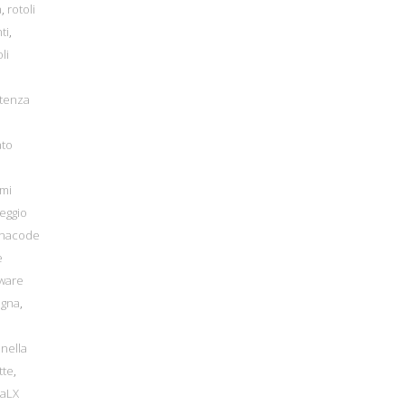
a
,
rotoli
ti
,
li
tenza
ato
emi
heggio
minacode
e
tware
egna
,
nella
tte
,
raLX