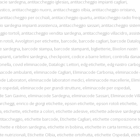
macie sardegna
,
antitaccheggio iglesias
,
antitaccheggio impianti cagliari
,
ustico
,
antitaccheggio nuoro
,
antitaccheggio olbia
,
antitaccheggio oristano
,
antitaccheggio per occhiali
,
antitaccheggio quartu
,
antitaccheggio radio fr
io sardegna impianti assistenza
,
antitaccheggio sassari
,
antitaccheggio siste
gio tortolì
,
antitaccheggio vendita sardegna
,
antitaccheggio villacidro
,
assis
n rotoli
,
Avvolgitori per etichette
,
barcode
,
barcode cagliari
,
barcode Datalo
e sardegna
,
barcode stampa
,
barcode stampanti
,
biglietterie
,
Bixolon nastri
mpianti
,
cartellini sardegna
,
checkpoint
,
codice a barre lettori
,
controlla dana
onella
,
covid eliminacode
,
Datalogic Lettori
,
edg etichette
,
edg nastro carbog
nacode ambulanti
,
eliminacode Cagliari
,
Eliminacode Carbonia
,
eliminacode 
ode Laboratori
,
eliminacode laboratori medici
,
eliminacode macellerie
,
Elim
e ospedali
,
eliminacode per grandi strutture
,
eliminacode per ospedali
,
de San Gavino
,
eliminacode Sardegna
,
eliminacode Sassari
,
Eliminacode Vil
parcheggi
,
enrico de giorgi etichette
,
epson etichette
,
epson rotoli etichette
,
a
,
etichette
,
etichette a colori
,
etichette adesive
,
etichette adesive sardegna
ntitaccheggio
,
etichette barcode
,
Etichette Cagliari
,
etichette composizione t
chette e ribbon sardegna
,
etichette in bobina
,
etichette in carta termica
,
eti
te nutrizionali
,
Etichette Olbia
,
etichette ortofrutta
,
etichette Ospedali
,
etic