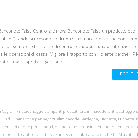
 Banconote False Controlla e rileva Banconote False un prodotto eco
dabile Quando si ricevono soldi non si ha mai certezza che non siano f
i di un semplice strumento di controllo supporta una disattenzione e
ce le operazioni di cassa. Migliora il rapporto con il cliente perché il Ri
ote False supporta la gestione...
LEGGI T
 Cagliari
,
Antitaccheggio stampanti prezzatrici eliminacode
,
antitaccheggio-s
G srl
,
Eliminacode per negozi
,
eliminacode Sardegna
,
Etichette
,
Etichette in
limenti
,
etichette per alimenti
,
etichette per industria
,
etichette per laborato
tte per ristoranti
,
etichette Sassari
,
eventi
,
Laboratorio etichette
,
Marcatori I