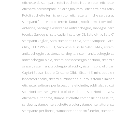
etichette da stampare
,
rotoli etichette Nuoro
,
rotoli etichett
etichette prestampate in Sardegna
,
rotoli etichette prezzatr
Rotoli etichette termiche
,
rotoli etichette termiche sardegna
stampanti fatture
,
rotoli termici fatture
,
rotoli termici per boll
Antenne
,
Sardegna Assistenza Antitaccheggio
,
sardegna bar
tecnica Sardegna
,
sato cagliari
,
sato cg408
,
Sato cl4nx
,
Sato C
stampanti Cagliari
,
Sato stampanti Olbia
,
Sato Stampanti Sar
utiliy
,
SATO WS 408 TT
,
Sato WS408 utility
,
SAtoCT4-Lx
,
sistem
antitaccheggio assistenza sardegna
,
sistemi antitaccheggio cag
antitaccheggio olbia
,
sistemi antitaccheggio oristano
,
sistemi 
sassari
,
sistemi antitaccheggio villacidro
,
sistemi controllo ba
Cagliari Sassari Nuoro Oristano Olbia
,
Sistemi Eliminacode e G
laboratori analisi
,
sistemi eliminacode nuoro
,
sistemi elimina
etichette
,
software per la gestione etichette
,
soldi falsi
,
soluz
soluzioni per avvolgere i rotoli di etichette
,
soluzioni per la s
etichette autonoma
,
stampa etichette composizione tessuto
sardegna
,
stampante etichette a colori
,
stampante fatture
,
st
stampante per fioristi
,
stampante per nastri funebri
,
stampant