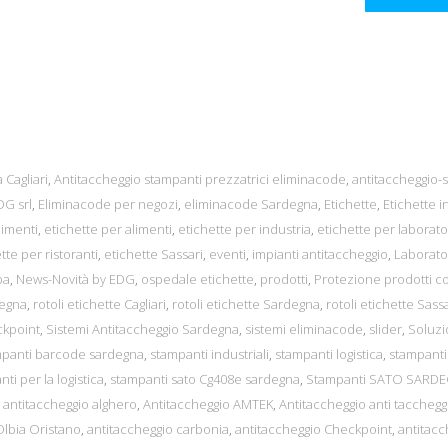
 Cagliari
,
Antitaccheggio stampanti prezzatrici eliminacode
,
antitaccheggio-s
G srl
,
Eliminacode per negozi
,
eliminacode Sardegna
,
Etichette
,
Etichette in
limenti
,
etichette per alimenti
,
etichette per industria
,
etichette per laborato
tte per ristoranti
,
etichette Sassari
,
eventi
,
impianti antitaccheggio
,
Laborato
pa
,
News-Novità by EDG
,
ospedale etichette
,
prodotti
,
Protezione prodotti c
degna
,
rotoli etichette Cagliari
,
rotoli etichette Sardegna
,
rotoli etichette Sassa
ckpoint
,
Sistemi Antitaccheggio Sardegna
,
sistemi eliminacode
,
slider
,
Soluzi
mpanti barcode sardegna
,
stampanti industriali
,
stampanti logistica
,
stampanti
ti per la logistica
,
stampanti sato Cg408e sardegna
,
Stampanti SATO SARD
,
antitaccheggio alghero
,
Antitaccheggio AMTEK
,
Antitaccheggio anti tacchegg
Olbia Oristano
,
antitaccheggio carbonia
,
antitaccheggio Checkpoint
,
antitacc