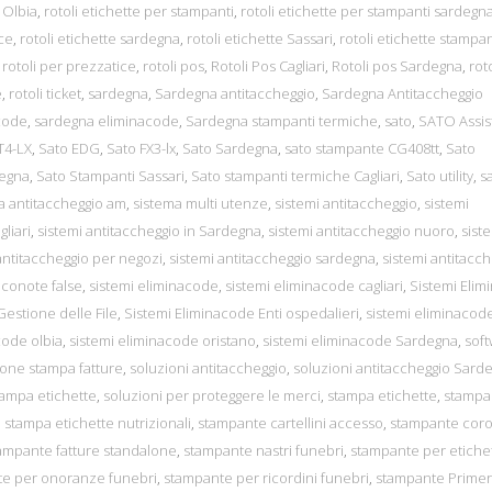
e Olbia
,
rotoli etichette per stampanti
,
rotoli etichette per stampanti sardegn
ice
,
rotoli etichette sardegna
,
rotoli etichette Sassari
,
rotoli etichette stampan
,
rotoli per prezzatice
,
rotoli pos
,
Rotoli Pos Cagliari
,
Rotoli pos Sardegna
,
roto
e
,
rotoli ticket
,
sardegna
,
Sardegna antitaccheggio
,
Sardegna Antitaccheggio
code
,
sardegna eliminacode
,
Sardegna stampanti termiche
,
sato
,
SATO Assis
T4-LX
,
Sato EDG
,
Sato FX3-lx
,
Sato Sardegna
,
sato stampante CG408tt
,
Sato
degna
,
Sato Stampanti Sassari
,
Sato stampanti termiche Cagliari
,
Sato utility
,
s
a antitaccheggio am
,
sistema multi utenze
,
sistemi antitaccheggio
,
sistemi
liari
,
sistemi antitaccheggio in Sardegna
,
sistemi antitaccheggio nuoro
,
sist
antitaccheggio per negozi
,
sistemi antitaccheggio sardegna
,
sistemi antitacc
nconote false
,
sistemi eliminacode
,
sistemi eliminacode cagliari
,
Sistemi Eli
estione delle File
,
Sistemi Eliminacode Enti ospedalieri
,
sistemi eliminacod
code olbia
,
sistemi eliminacode oristano
,
sistemi eliminacode Sardegna
,
sof
ione stampa fatture
,
soluzioni antitaccheggio
,
soluzioni antitaccheggio Sard
tampa etichette
,
soluzioni per proteggere le merci
,
stampa etichette
,
stampa
,
stampa etichette nutrizionali
,
stampante cartellini accesso
,
stampante coro
ampante fatture standalone
,
stampante nastri funebri
,
stampante per etiche
e per onoranze funebri
,
stampante per ricordini funebri
,
stampante Prime