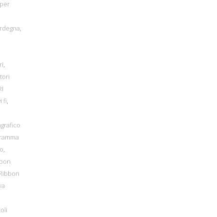
 per
ardegna
,
ri
,
tori
I
i fi
,
grafico
gramma
io
,
bbon
Ribbon
va
oli