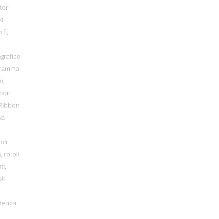
tori
I
i fi
,
grafico
gramma
io
,
bbon
Ribbon
va
oli
a
,
rotoli
ti
,
li
tenza