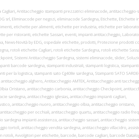
 Cagliari
,
Antitaccheggio stampanti prezzatrici eliminacode
,
antitaccheggio-s
G srl
,
Eliminacode per negozi
,
eliminacode Sardegna
,
Etichette
,
Etichette in
limenti
,
etichette per alimenti
,
etichette per industria
,
etichette per laborato
tte per ristoranti
,
etichette Sassari
,
eventi
,
impianti antitaccheggio
,
Laborato
pa
,
News-Novità by EDG
,
ospedale etichette
,
prodotti
,
Protezione prodotti c
degna
,
rotoli etichette Cagliari
,
rotoli etichette Sardegna
,
rotoli etichette Sassa
ckpoint
,
Sistemi Antitaccheggio Sardegna
,
sistemi eliminacode
,
slider
,
Soluzi
mpanti barcode sardegna
,
stampanti industriali
,
stampanti logistica
,
stampanti
ti per la logistica
,
stampanti sato Cg408e sardegna
,
Stampanti SATO SARD
,
antitaccheggio alghero
,
Antitaccheggio AMTEK
,
Antitaccheggio anti tacchegg
Olbia Oristano
,
antitaccheggio carbonia
,
antitaccheggio Checkpoint
,
antitacc
macie sardegna
,
antitaccheggio iglesias
,
antitaccheggio impianti cagliari
,
ustico
,
antitaccheggio nuoro
,
antitaccheggio olbia
,
antitaccheggio oristano
,
antitaccheggio per occhiali
,
antitaccheggio quartu
,
antitaccheggio radio fr
io sardegna impianti assistenza
,
antitaccheggio sassari
,
antitaccheggio siste
gio tortolì
,
antitaccheggio vendita sardegna
,
antitaccheggio villacidro
,
assis
n rotoli
,
Avvolgitori per etichette
,
barcode
,
barcode cagliari
,
barcode Datalo