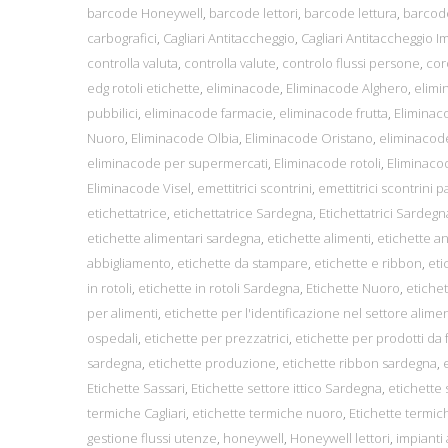
barcode Honeywell
,
barcode lettori
,
barcode lettura
,
barcod
carbografici
,
Cagliari Antitaccheggio
,
Cagliari Antitaccheggio I
controlla valuta
,
controlla valute
,
controlo flussi persone
,
cor
edg rotoli etichette
,
eliminacode
,
Eliminacode Alghero
,
elimi
pubbilici
,
eliminacode farmacie
,
eliminacode frutta
,
Eliminac
Nuoro
,
Eliminacode Olbia
,
Eliminacode Oristano
,
eliminacod
eliminacode per supermercati
,
Eliminacode rotoli
,
Eliminaco
Eliminacode Visel
,
emettitrici scontrini
,
emettitrici scontrini 
etichettatrice
,
etichettatrice Sardegna
,
Etichettatrici Sardegn
etichette alimentari sardegna
,
etichette alimenti
,
etichette a
abbigliamento
,
etichette da stampare
,
etichette e ribbon
,
eti
in rotoli
,
etichette in rotoli Sardegna
,
Etichette Nuoro
,
etichet
per alimenti
,
etichette per l'identificazione nel settore alime
ospedali
,
etichette per prezzatrici
,
etichette per prodotti da
sardegna
,
etichette produzione
,
etichette ribbon sardegna
,
Etichette Sassari
,
Etichette settore ittico Sardegna
,
etichette
termiche Cagliari
,
etichette termiche nuoro
,
Etichette termic
gestione flussi utenze
,
honeywell
,
Honeywell lettori
,
impianti