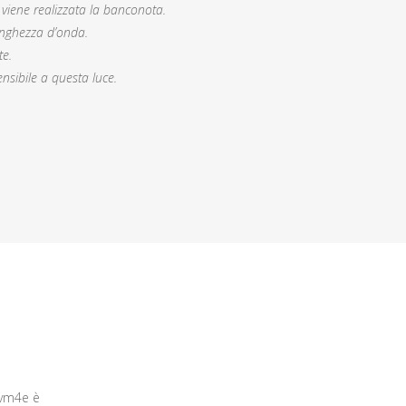
 viene realizzata la banconota.
lunghezza d’onda.
te.
nsibile a questa luce.
Rvm4e è