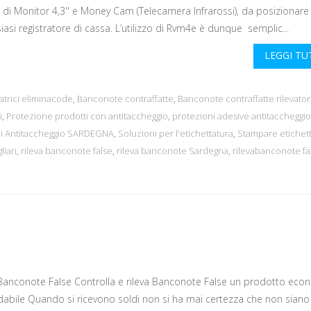
 di Monitor 4,3'' e Money Cam (Telecamera Infrarossi), da posizionare 
iasi registratore di cassa. L’utilizzo di Rvm4e è dunque semplic...
LEGGI T
atrici eliminacode
,
Banconote contraffatte
,
Banconote contraffatte rilevator
i
,
Protezione prodotti con antitaccheggio
,
protezioni adesive antitaccheggio
ni Antitaccheggio SARDEGNA
,
Soluzioni per l'etichettatura
,
Stampare etichet
liari
,
rileva banconote false
,
rileva banconote Sardegna
,
rilevabanconote fa
 Banconote False Controlla e rileva Banconote False un prodotto eco
dabile Quando si ricevono soldi non si ha mai certezza che non siano f