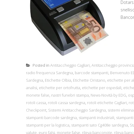
Dotars
snellis
Bancon
Posted in
Antitaccheggio Cagliari
,
Antitaccheggio provincia
radio frequenza Sardegna
,
barcode stampanti
,
Benvenuto ED
Sardegna
,
Etichette Olbia
,
Etichette Oristano
,
etichette per a
analisi
,
etichette per ortofrutta
,
etichette per ospedali
,
etiche
monete false
,
nastri funebri stampa
,
News-Novità by EDG
,
osp
rotoli cassa
,
rotoli cassa sardegna
,
rotoli etichette Cagliari
,
rot
Checkpoint
,
Sistemi Antitaccheggio Sardegna
,
sistemi elimin
stampanti barcode sardegna
,
stampanti industriali
,
stampanti 
stampanti per la logistica
,
stampanti sato Cg408e sardegna
,
S
valute
,
euro falsi
,
monete false
,
rileva banconote
,
rileva banc