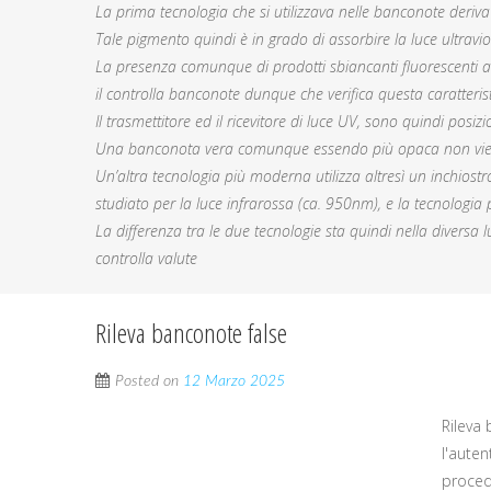
La prima tecnologia che si utilizzava nelle banconote deriva
Tale pigmento quindi è in grado di assorbire la luce ultravio
La presenza comunque di prodotti sbiancanti fluorescenti ac
il controlla banconote dunque che verifica questa caratteris
Il trasmettitore ed il ricevitore di luce UV, sono quindi posiz
Una banconota vera comunque essendo più opaca non viene 
Un’altra tecnologia più moderna utilizza altresì un inchios
studiato per la luce infrarossa (ca. 950nm), e la tecnolog
La differenza tra le due tecnologie sta quindi nella diversa l
controlla valute
Rileva banconote false
Posted on
12 Marzo 2025
Rileva
l'auten
proced