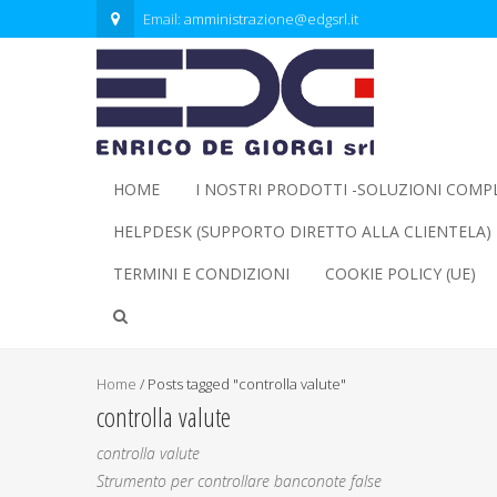
Email:
amministrazione@edgsrl.it
HOME
I NOSTRI PRODOTTI -SOLUZIONI COMP
HELPDESK (SUPPORTO DIRETTO ALLA CLIENTELA)
TERMINI E CONDIZIONI
COOKIE POLICY (UE)
Home
/
Posts tagged "controlla valute"
controlla valute
controlla valute
Strumento per controllare banconote false