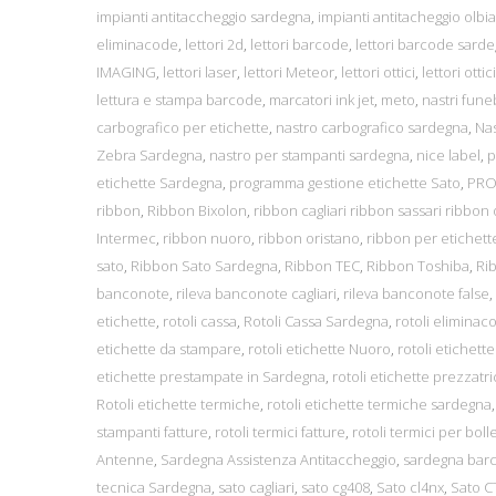
impianti antitaccheggio sardegna
,
impianti antitacheggio olbia
eliminacode
,
lettori 2d
,
lettori barcode
,
lettori barcode sard
IMAGING
,
lettori laser
,
lettori Meteor
,
lettori ottici
,
lettori ottic
lettura e stampa barcode
,
marcatori ink jet
,
meto
,
nastri fune
carbografico per etichette
,
nastro carbografico sardegna
,
Nas
Zebra Sardegna
,
nastro per stampanti sardegna
,
nice label
,
p
etichette Sardegna
,
programma gestione etichette Sato
,
PRO
ribbon
,
Ribbon Bixolon
,
ribbon cagliari ribbon sassari ribbon 
Intermec
,
ribbon nuoro
,
ribbon oristano
,
ribbon per etichett
sato
,
Ribbon Sato Sardegna
,
Ribbon TEC
,
Ribbon Toshiba
,
Ri
banconote
,
rileva banconote cagliari
,
rileva banconote false
,
etichette
,
rotoli cassa
,
Rotoli Cassa Sardegna
,
rotoli eliminac
etichette da stampare
,
rotoli etichette Nuoro
,
rotoli etichett
etichette prestampate in Sardegna
,
rotoli etichette prezzatr
Rotoli etichette termiche
,
rotoli etichette termiche sardegna
stampanti fatture
,
rotoli termici fatture
,
rotoli termici per boll
Antenne
,
Sardegna Assistenza Antitaccheggio
,
sardegna bar
tecnica Sardegna
,
sato cagliari
,
sato cg408
,
Sato cl4nx
,
Sato C