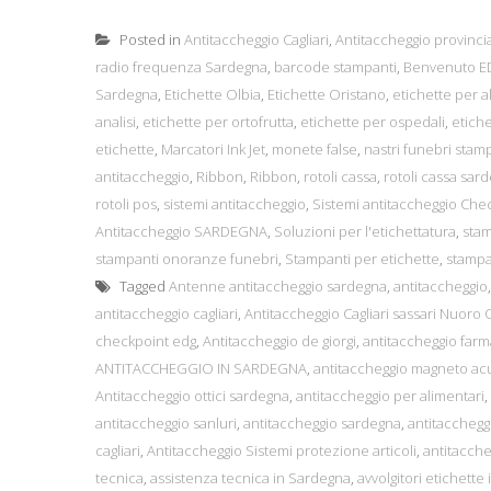
Posted in
Antitaccheggio Cagliari
,
Antitaccheggio provincia
radio frequenza Sardegna
,
barcode stampanti
,
Benvenuto ED
Sardegna
,
Etichette Olbia
,
Etichette Oristano
,
etichette per a
analisi
,
etichette per ortofrutta
,
etichette per ospedali
,
etiche
etichette
,
Marcatori Ink Jet
,
monete false
,
nastri funebri stam
antitaccheggio
,
Ribbon
,
Ribbon
,
rotoli cassa
,
rotoli cassa sar
rotoli pos
,
sistemi antitaccheggio
,
Sistemi antitaccheggio Che
Antitaccheggio SARDEGNA
,
Soluzioni per l'etichettatura
,
sta
stampanti onoranze funebri
,
Stampanti per etichette
,
stampan
Tagged
Antenne antitaccheggio sardegna
,
antitaccheggio
antitaccheggio cagliari
,
Antitaccheggio Cagliari sassari Nuoro 
checkpoint edg
,
Antitaccheggio de giorgi
,
antitaccheggio far
ANTITACCHEGGIO IN SARDEGNA
,
antitaccheggio magneto ac
Antitaccheggio ottici sardegna
,
antitaccheggio per alimentari
,
antitaccheggio sanluri
,
antitaccheggio sardegna
,
antitacchegg
cagliari
,
Antitaccheggio Sistemi protezione articoli
,
antitaccheg
tecnica
,
assistenza tecnica in Sardegna
,
avvolgitori etichette i