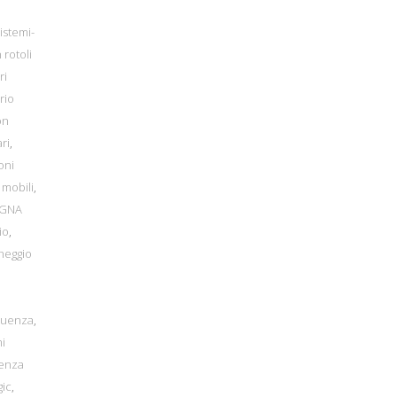
istemi-
 rotoli
ri
rio
on
ri
,
oni
 mobili
,
EGNA
io
,
heggio
equenza
,
mi
tenza
gic
,