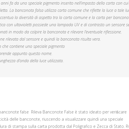
 anni fa da uno speciale pigmento inserito nell’impasto della carta con cui
letta. La banconota falsa utilizza carta comune che riflette la luce a tale 
centua la diversità di aspetto tra la carta comune e la carta per bancono
tica con ultavioletti possiede una lampada UV e di contrasto un sensore se
ionati in modo da colpire la banconota e rilevare l’eventuale riflessione.
rilevata dal sensore e quindi la banconota risulta vera.
tro che contiene uno speciale pigmento
ia prende appunto questo nome.
unghezza d’onda della luce utilizzata.
 banconote false Rileva Banconote False è stato ideato per veriﬁcare
ticità delle banconote, riuscendo a visualizzare quindi una speciale
ura di stampa sulla carta prodotta dal Poligrafico e Zecca di Stato. 