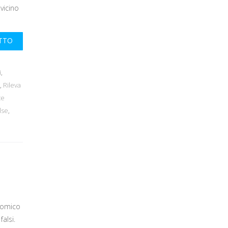
vicino
UTTO
i
,
,
Rileva
te
lse
,
nomico
alsi.