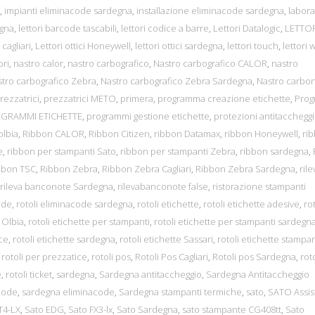
,
impianti eliminacode sardegna
,
installazione eliminacode sardegna
,
labora
egna
,
lettori barcode tascabili
,
lettori codice a barre
,
Lettori Datalogic
,
LETTOR
i cagliari
,
Lettori ottici Honeywell
,
lettori ottici sardegna
,
lettori touch
,
lettori w
bri
,
nastro calor
,
nastro carbografico
,
Nastro carbografico CALOR
,
nastro
tro carbografico Zebra
,
Nastro carbografico Zebra Sardegna
,
Nastro carbon
rezzatrici
,
prezzatrici METO
,
primera
,
programma creazione etichette
,
Pro
GRAMMI ETICHETTE
,
programmi gestione etichette
,
protezioni antitacchegg
olbia
,
Ribbon CALOR
,
Ribbon Citizen
,
ribbon Datamax
,
ribbon Honeywell
,
ri
e
,
ribbon per stampanti Sato
,
ribbon per stampanti Zebra
,
ribbon sardegna
,
bbon TSC
,
Ribbon Zebra
,
Ribbon Zebra Cagliari
,
Ribbon Zebra Sardegna
,
rile
rileva banconote Sardegna
,
rilevabanconote false
,
ristorazione stampanti
ode
,
rotoli eliminacode sardegna
,
rotoli etichette
,
rotoli etichette adesive
,
rot
e Olbia
,
rotoli etichette per stampanti
,
rotoli etichette per stampanti sardegn
ice
,
rotoli etichette sardegna
,
rotoli etichette Sassari
,
rotoli etichette stampan
,
rotoli per prezzatice
,
rotoli pos
,
Rotoli Pos Cagliari
,
Rotoli pos Sardegna
,
roto
e
,
rotoli ticket
,
sardegna
,
Sardegna antitaccheggio
,
Sardegna Antitaccheggio
code
,
sardegna eliminacode
,
Sardegna stampanti termiche
,
sato
,
SATO Assis
T4-LX
,
Sato EDG
,
Sato FX3-lx
,
Sato Sardegna
,
sato stampante CG408tt
,
Sato