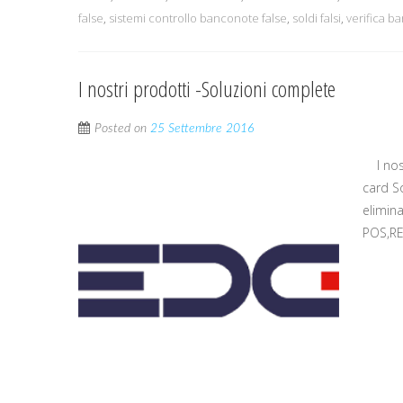
false
,
sistemi controllo banconote false
,
soldi falsi
,
verifica b
I nostri prodotti -Soluzioni complete
Posted on
25 Settembre 2016
I nost
card S
elimin
POS,RE