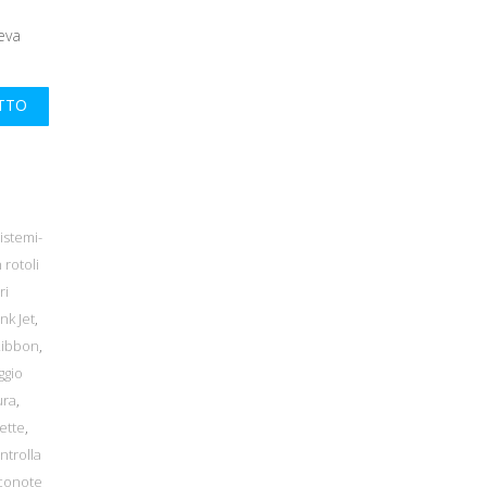
leva
UTTO
istemi-
 rotoli
ri
nk Jet
,
Ribbon
,
ggio
ura
,
ette
,
ntrolla
conote