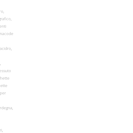
ro
,
rafico
,
enti
inacode
lacidro
,
,
essuto
chette
hette
 per
ardegna
,
ri
,