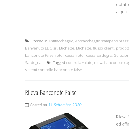
dotato
a quals
Posted in
Antitaccheggio
,
Antitaccheggio stampanti prezz
Benvenuto EDG srl
,
Etichette
,
Etichette
,
flusso clienti
,
prodott
banconote False
,
rotoli cassa
,
rotoli cassa sardegna
,
Soluzio
Sardegna
Tagged
controlla valute
,
rileva banconote cag
sistemi controllo banconote false
Rileva Banconote False
Posted on
11 Settembre 2020
Rileva
ed affi