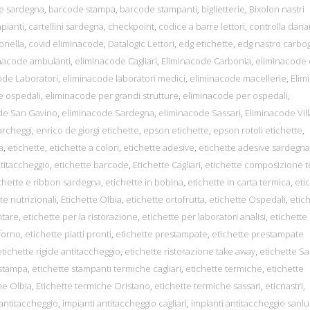
e sardegna
,
barcode stampa
,
barcode stampanti
,
biglietterie
,
Bixolon nastri
mpianti
,
cartellini sardegna
,
checkpoint
,
codice a barre lettori
,
controlla dana
onella
,
covid eliminacode
,
Datalogic Lettori
,
edg etichette
,
edg nastro carbog
nacode ambulanti
,
eliminacode Cagliari
,
Eliminacode Carbonia
,
eliminacode 
ode Laboratori
,
eliminacode laboratori medici
,
eliminacode macellerie
,
Elim
e ospedali
,
eliminacode per grandi strutture
,
eliminacode per ospedali
,
de San Gavino
,
eliminacode Sardegna
,
eliminacode Sassari
,
Eliminacode Vil
parcheggi
,
enrico de giorgi etichette
,
epson etichette
,
epson rotoli etichette
,
a
,
etichette
,
etichette a colori
,
etichette adesive
,
etichette adesive sardegna
ntitaccheggio
,
etichette barcode
,
Etichette Cagliari
,
etichette composizione t
chette e ribbon sardegna
,
etichette in bobina
,
etichette in carta termica
,
eti
te nutrizionali
,
Etichette Olbia
,
etichette ortofrutta
,
etichette Ospedali
,
etic
ntare
,
etichette per la ristorazione
,
etichette per laboratori analisi
,
etichette
 forno
,
etichette piatti pronti
,
etichette prestampate
,
etichette prestampate
etichette rigide antitaccheggio
,
etichette ristorazione take away
,
etichette S
 stampa
,
etichette stampanti termiche cagliari
,
etichette termiche
,
etichette
he Olbia
,
Etichette termiche Oristano
,
etichette termiche sassari
,
eticnastri
,
 antitaccheggio
,
impianti antitaccheggio cagliari
,
impianti antitaccheggio sanlu