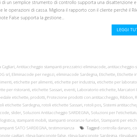
i di un semplice strumento di controllo supporta una disattenzione e
ce le operazioni di cassa. Migliora il rapporto con il cliente perché il Ri
ote False supporta la gestione...
LEGGI T
 Cagliari
,
Antitaccheggio stampanti prezzatrici eliminacode
,
antitaccheggio-s
G srl
,
Eliminacode per negozi
,
eliminacode Sardegna
,
Etichette
,
Etichette in
limenti
,
etichette per alimenti
,
etichette per industria
,
etichette per laborato
tte per ristoranti
,
etichette Sassari
,
eventi
,
Laboratorio etichette
,
Marcatori I
edale etichette
,
prodotti
,
Protezione prodotti con antitaccheggio
,
Ribbon
,
oli etichette Sardegna
,
rotoli etichette Sassari
,
rotoli pos
,
Sistemi antitacche
acode
,
slider
,
Soluzioni Antitaccheggio SARDEGNA
,
Soluzioni per l'etichettat
logistica
,
stampanti mobili
,
stampanti onoranze funebri
,
Stampanti per etich
tampanti SATO SARDEGNA
,
testimonianza
Tagged
controlla danaro
,
co
onote cagliari
,
rileva banconote false
,
rileva banconote Sardegna
,
rilevaban