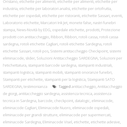
Oristano
,
etichette per alimenti
,
etichette per alimenti
,
etichette per
industria
,
etichette per laboratori analisi
,
etichette per ortofrutta
,
etichette per ospedali
,
etichette per ristoranti
,
etichette Sassari
,
eventi
,
Laboratorio etichette
,
Marcatori Ink Jet
,
monete false
,
nastri funebri
stampa
,
News-Novità by EDG
,
ospedale etichette
,
prodotti
,
Protezione
prodotti con antitaccheggio
,
Ribbon
,
Ribbon
,
rotoli cassa
,
rotoli cassa
sardegna
,
rotoli etichette Cagliari
,
rotoli etichette Sardegna
,
rotoli
etichette Sassari
,
rotoli pos
,
Sistemi antitaccheggio Checkpoint
,
sistemi
eliminacode
,
slider
,
Soluzioni Antitaccheggio SARDEGNA
,
Soluzioni per
l'etichettatura
,
stampanti barcode sardegna
,
stampanti industriali
,
stampanti logistica
,
stampanti mobili
,
stampanti onoranze funebri
,
Stampanti per etichette
,
stampanti per la logistica
,
Stampanti SATO
SARDEGNA
,
testimonianza
Tagged
antitaccheggio
,
Antitaccheggio
de giorgi
,
antitaccheggio sardegna
,
assistenza tecnica
,
assistenza
tecnica in Sardegna
,
barcode
,
checkpoint
,
datalogic
,
eliminacode
,
eliminacode Cagliari
,
Eliminacode Nuoro
,
eliminacode ospedali
,
eliminacode per grandi strutture
,
eliminacode per supermercati
,
eliminacode Sardegna
,
Eliminacode Visel
,
etichette
,
etichette adesive
,