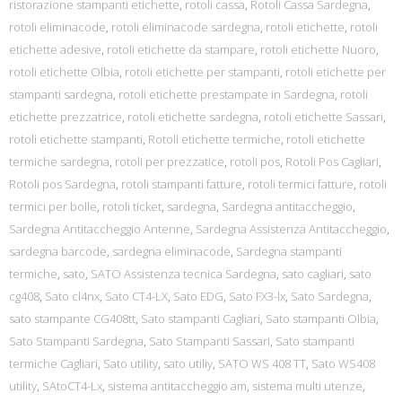
ristorazione stampanti etichette
,
rotoli cassa
,
Rotoli Cassa Sardegna
,
rotoli eliminacode
,
rotoli eliminacode sardegna
,
rotoli etichette
,
rotoli
etichette adesive
,
rotoli etichette da stampare
,
rotoli etichette Nuoro
,
rotoli etichette Olbia
,
rotoli etichette per stampanti
,
rotoli etichette per
stampanti sardegna
,
rotoli etichette prestampate in Sardegna
,
rotoli
etichette prezzatrice
,
rotoli etichette sardegna
,
rotoli etichette Sassari
,
rotoli etichette stampanti
,
Rotoli etichette termiche
,
rotoli etichette
termiche sardegna
,
rotoli per prezzatice
,
rotoli pos
,
Rotoli Pos Cagliari
,
Rotoli pos Sardegna
,
rotoli stampanti fatture
,
rotoli termici fatture
,
rotoli
termici per bolle
,
rotoli ticket
,
sardegna
,
Sardegna antitaccheggio
,
Sardegna Antitaccheggio Antenne
,
Sardegna Assistenza Antitaccheggio
,
sardegna barcode
,
sardegna eliminacode
,
Sardegna stampanti
termiche
,
sato
,
SATO Assistenza tecnica Sardegna
,
sato cagliari
,
sato
cg408
,
Sato cl4nx
,
Sato CT4-LX
,
Sato EDG
,
Sato FX3-lx
,
Sato Sardegna
,
sato stampante CG408tt
,
Sato stampanti Cagliari
,
Sato stampanti Olbia
,
Sato Stampanti Sardegna
,
Sato Stampanti Sassari
,
Sato stampanti
termiche Cagliari
,
Sato utility
,
sato utiliy
,
SATO WS 408 TT
,
Sato WS408
utility
,
SAtoCT4-Lx
,
sistema antitaccheggio am
,
sistema multi utenze
,