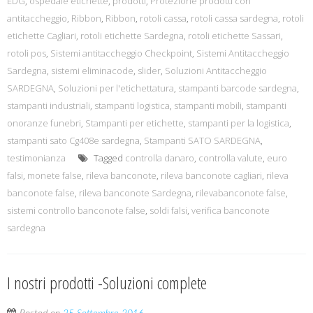
EDG
,
ospedale etichette
,
prodotti
,
Protezione prodotti con
antitaccheggio
,
Ribbon
,
Ribbon
,
rotoli cassa
,
rotoli cassa sardegna
,
rotoli
etichette Cagliari
,
rotoli etichette Sardegna
,
rotoli etichette Sassari
,
rotoli pos
,
Sistemi antitaccheggio Checkpoint
,
Sistemi Antitaccheggio
Sardegna
,
sistemi eliminacode
,
slider
,
Soluzioni Antitaccheggio
SARDEGNA
,
Soluzioni per l'etichettatura
,
stampanti barcode sardegna
,
stampanti industriali
,
stampanti logistica
,
stampanti mobili
,
stampanti
onoranze funebri
,
Stampanti per etichette
,
stampanti per la logistica
,
stampanti sato Cg408e sardegna
,
Stampanti SATO SARDEGNA
,
testimonianza
Tagged
controlla danaro
,
controlla valute
,
euro
falsi
,
monete false
,
rileva banconote
,
rileva banconote cagliari
,
rileva
banconote false
,
rileva banconote Sardegna
,
rilevabanconote false
,
sistemi controllo banconote false
,
soldi falsi
,
verifica banconote
sardegna
I nostri prodotti -Soluzioni complete