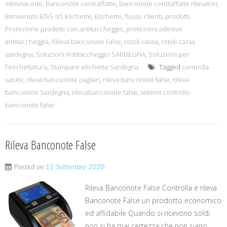
eliminacode
,
Banconote contraffatte
,
Banconote contraffatte rilevatori
,
Benvenuto EDG srl
,
Etichette
,
Etichette
,
flusso clienti
,
prodotti
,
Protezione prodotti con antitaccheggio
,
protezioni adesive
antitaccheggio
,
Rileva banconote False
,
rotoli cassa
,
rotoli cassa
sardegna
,
Soluzioni Antitaccheggio SARDEGNA
,
Soluzioni per
l'etichettatura
,
Stampare etichette Sardegna
Tagged
controlla
valute
,
rileva banconote cagliari
,
rileva banconote false
,
rileva
banconote Sardegna
,
rilevabanconote false
,
sistemi controllo
banconote false
Rileva Banconote False
Posted on
11 Settembre 2020
Rileva Banconote False Controlla e rileva
Banconote False un prodotto economico
ed affidabile Quando si ricevono soldi
non si ha mai certezza che non siano