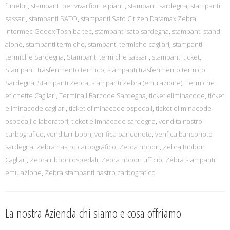
funebri
,
stampanti per vivai fiori e pianti
,
stampanti sardegna
,
stampanti
sassari
,
stampanti SATO
,
stampanti Sato Citizen Datamax Zebra
Intermec Godex Toshiba tec
,
stampanti sato sardegna
,
stampanti stand
alone
,
stampanti termiche
,
stampanti termiche cagliari
,
stampanti
termiche Sardegna
,
Stampanti termiche sassari
,
stampanti ticket
,
Stampanti trasferimento termico
,
stampanti trasferimento termico
Sardegna
,
Stampanti Zebra
,
stampanti Zebra (emulazione)
,
Termiche
etichette Cagliari
,
Terminali Barcode Sardegna
,
ticket eliminacode
,
ticket
eliminacode cagliari
,
ticket eliminacode ospedali
,
ticket eliminacode
ospedali e laboratori
,
ticket elimnacode sardegna
,
vendita nastro
carbografico
,
vendita ribbon
,
verifica banconote
,
verifica banconote
sardegna
,
Zebra nastro carbografico
,
Zebra ribbon
,
Zebra Ribbon
Cagliari
,
Zebra ribbon ospedali
,
Zebra ribbon ufficio
,
Zebra stampanti
emulazione
,
Zebra stampanti nastro carbografico
La nostra Azienda chi siamo e cosa offriamo