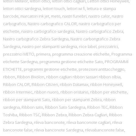
lettori Meteor
,
lettori ottici
,
lettori ottici cagliari
,
Lettori ottici Honeywell
,
lettori ottici sardegna
,
lettori touch
,
lettori wi fi
,
lettura e stampa
barcode
,
marcatori ink jet
,
meto
,
nastri funebri
,
nastro calor
,
nastro
carbografico
,
Nastro carbografico CALOR
,
nastro carbografico per
etichette
,
nastro carbografico sardegna
,
Nastro carbografico Zebra
,
Nastro carbografico Zebra Sardegna
,
Nastro carbongrafico Zebra
Sardegna
,
nastro per stampanti sardegna
,
nice label
,
prezzatrici
,
prezzatrici METO
,
primera
,
programma creazione etichette
,
Programma
etichette Sardegna
,
programma gestione etichette Sato
,
PROGRAMMI
ETICHETTE
,
programmi gestione etichette
,
protezioni antitaccheggio
,
ribbon
,
Ribbon Bixolon
,
ribbon cagliari ribbon sassari ribbon olbia
,
Ribbon CALOR
,
Ribbon Citizen
,
ribbon Datamax
,
ribbon Honeywell
,
ribbon Intermec
,
ribbon nuoro
,
ribbon oristano
,
ribbon per etichette
,
ribbon per stampanti Sato
,
ribbon per stampanti Zebra
,
ribbon
sardegna
,
Ribbon sato
,
Ribbon Sato Sardegna
,
Ribbon TEC
,
Ribbon
Toshiba
,
Ribbon TSC
,
Ribbon Zebra
,
Ribbon Zebra Cagliari
,
Ribbon
Zebra Sardegna
,
rileva banconote
,
rileva banconote cagliari
,
rileva
banconote false
,
rileva banconote Sardegna
,
rilevabanconote false
,