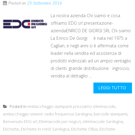
Posted on
25 Settembre 2016
La nostra azienda Chi siamo e cosa
offriamo EDG srl presentazione-
aziendaENRICO DE GIORGI SRL Chi siamo
La Enrico De Giorgi è nata nel 1975 a
Cagliari, e negli anni si è affermata come
leader nella vendita ed assistenza di
prodotti indirizzati ad un ampio ventaglio
di clienti. grande distribuzione ingrosso,
vendita al dettaglio ...
LEGGI TUTTO
Posted in
Antitaccheggio stampanti prezzatrici eliminacode
,
antitaccheggio-sistemi- radio frequenza Sardegna
,
barcode stampanti
,
Benvenuto EDG srl
,
Eliminacode per negozi
,
eliminacode Sardegna
,
Etichette
,
Etichette in rotoli Sardegna
,
Etichette Olbia
,
Etichette