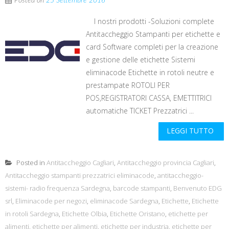
Posted on
25 Settembre 2016
I nostri prodotti -Soluzioni complete
Antitaccheggio Stampanti per etichette e
card Software completi per la creazione
e gestione delle etichette Sistemi
eliminacode Etichette in rotoli neutre e
prestampate ROTOLI PER
POS,REGISTRATORI CASSA, EMETTITRICI
automatiche TICKET Prezzatrici ...
LEGGI TUTTO
Posted in
Antitaccheggio Cagliari
,
Antitaccheggio provincia Cagliari
,
Antitaccheggio stampanti prezzatrici eliminacode
,
antitaccheggio-
sistemi- radio frequenza Sardegna
,
barcode stampanti
,
Benvenuto EDG
srl
,
Eliminacode per negozi
,
eliminacode Sardegna
,
Etichette
,
Etichette
in rotoli Sardegna
,
Etichette Olbia
,
Etichette Oristano
,
etichette per
alimenti
,
etichette per alimenti
,
etichette per industria
,
etichette per