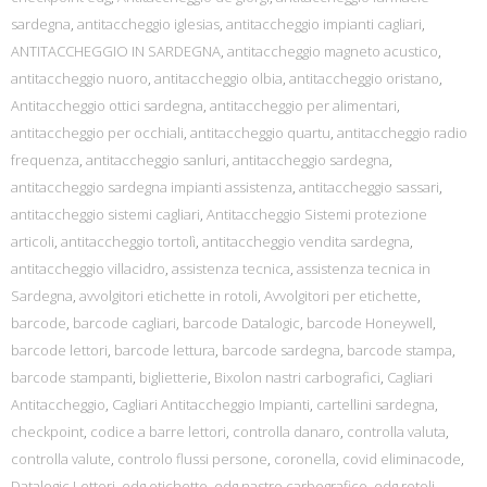
sardegna
,
antitaccheggio iglesias
,
antitaccheggio impianti cagliari
,
ANTITACCHEGGIO IN SARDEGNA
,
antitaccheggio magneto acustico
,
antitaccheggio nuoro
,
antitaccheggio olbia
,
antitaccheggio oristano
,
Antitaccheggio ottici sardegna
,
antitaccheggio per alimentari
,
antitaccheggio per occhiali
,
antitaccheggio quartu
,
antitaccheggio radio
frequenza
,
antitaccheggio sanluri
,
antitaccheggio sardegna
,
antitaccheggio sardegna impianti assistenza
,
antitaccheggio sassari
,
antitaccheggio sistemi cagliari
,
Antitaccheggio Sistemi protezione
articoli
,
antitaccheggio tortolì
,
antitaccheggio vendita sardegna
,
antitaccheggio villacidro
,
assistenza tecnica
,
assistenza tecnica in
Sardegna
,
avvolgitori etichette in rotoli
,
Avvolgitori per etichette
,
barcode
,
barcode cagliari
,
barcode Datalogic
,
barcode Honeywell
,
barcode lettori
,
barcode lettura
,
barcode sardegna
,
barcode stampa
,
barcode stampanti
,
biglietterie
,
Bixolon nastri carbografici
,
Cagliari
Antitaccheggio
,
Cagliari Antitaccheggio Impianti
,
cartellini sardegna
,
checkpoint
,
codice a barre lettori
,
controlla danaro
,
controlla valuta
,
controlla valute
,
controlo flussi persone
,
coronella
,
covid eliminacode
,
Datalogic Lettori
,
edg etichette
,
edg nastro carbografico
,
edg rotoli