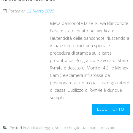
Posted on
12 Marzo 2025
Rileva banconote false Rileva Banconote
False è stato ideato per veriﬁcare
l'autenticità delle banconote, riuscendo a
visualizzare quindi una speciale
procedura di stampa sulla carta
prodotta dal Poligrafico e Zecca di Stato.
Rvm4e è dotato di Monitor 4,3'' e Money
Cam (Telecamera Infrarossi), da
posizionare vicino a qualsiasi registratore
di cassa. L’utilizzo di Rvm4e è dunque
semplic...
LEGGI TUTTO
Posted in
Antitaccheggio
,
Antitaccheggio stampanti prezzatrici