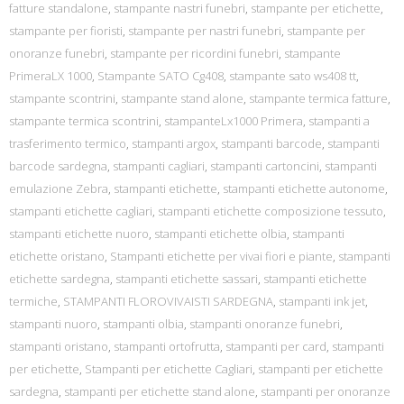
fatture standalone
,
stampante nastri funebri
,
stampante per etichette
,
stampante per fioristi
,
stampante per nastri funebri
,
stampante per
onoranze funebri
,
stampante per ricordini funebri
,
stampante
PrimeraLX 1000
,
Stampante SATO Cg408
,
stampante sato ws408 tt
,
stampante scontrini
,
stampante stand alone
,
stampante termica fatture
,
stampante termica scontrini
,
stampanteLx1000 Primera
,
stampanti a
trasferimento termico
,
stampanti argox
,
stampanti barcode
,
stampanti
barcode sardegna
,
stampanti cagliari
,
stampanti cartoncini
,
stampanti
emulazione Zebra
,
stampanti etichette
,
stampanti etichette autonome
,
stampanti etichette cagliari
,
stampanti etichette composizione tessuto
,
stampanti etichette nuoro
,
stampanti etichette olbia
,
stampanti
etichette oristano
,
Stampanti etichette per vivai fiori e piante
,
stampanti
etichette sardegna
,
stampanti etichette sassari
,
stampanti etichette
termiche
,
STAMPANTI FLOROVIVAISTI SARDEGNA
,
stampanti ink jet
,
stampanti nuoro
,
stampanti olbia
,
stampanti onoranze funebri
,
stampanti oristano
,
stampanti ortofrutta
,
stampanti per card
,
stampanti
per etichette
,
Stampanti per etichette Cagliari
,
stampanti per etichette
sardegna
,
stampanti per etichette stand alone
,
stampanti per onoranze