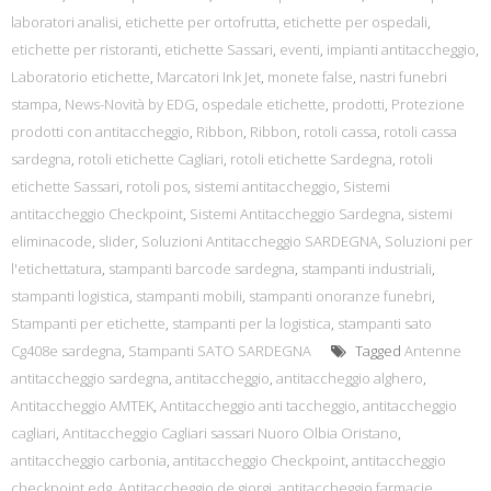
laboratori analisi
,
etichette per ortofrutta
,
etichette per ospedali
,
etichette per ristoranti
,
etichette Sassari
,
eventi
,
impianti antitaccheggio
,
Laboratorio etichette
,
Marcatori Ink Jet
,
monete false
,
nastri funebri
stampa
,
News-Novità by EDG
,
ospedale etichette
,
prodotti
,
Protezione
prodotti con antitaccheggio
,
Ribbon
,
Ribbon
,
rotoli cassa
,
rotoli cassa
sardegna
,
rotoli etichette Cagliari
,
rotoli etichette Sardegna
,
rotoli
etichette Sassari
,
rotoli pos
,
sistemi antitaccheggio
,
Sistemi
antitaccheggio Checkpoint
,
Sistemi Antitaccheggio Sardegna
,
sistemi
eliminacode
,
slider
,
Soluzioni Antitaccheggio SARDEGNA
,
Soluzioni per
l'etichettatura
,
stampanti barcode sardegna
,
stampanti industriali
,
stampanti logistica
,
stampanti mobili
,
stampanti onoranze funebri
,
Stampanti per etichette
,
stampanti per la logistica
,
stampanti sato
Cg408e sardegna
,
Stampanti SATO SARDEGNA
Tagged
Antenne
antitaccheggio sardegna
,
antitaccheggio
,
antitaccheggio alghero
,
Antitaccheggio AMTEK
,
Antitaccheggio anti taccheggio
,
antitaccheggio
cagliari
,
Antitaccheggio Cagliari sassari Nuoro Olbia Oristano
,
antitaccheggio carbonia
,
antitaccheggio Checkpoint
,
antitaccheggio
checkpoint edg
,
Antitaccheggio de giorgi
,
antitaccheggio farmacie