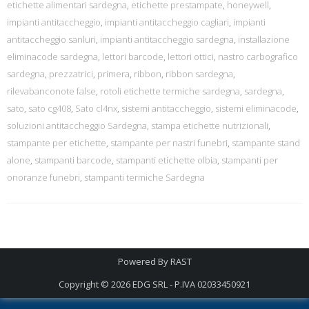
etichette alimentari sardegna
,
etichette prestampate
,
honeywell
,
impianti antitaccheggio
,
impianti antitaccheggio cagliari
,
impianti
antitaccheggio sanluri
,
impianti antitaccheggio sardegna
,
installazione
eliminacode sardegna
,
lettori barcode
,
lettori ottici
,
nastro carbografico
sardegna
,
prezzatrici
,
primera
,
ribbon
,
ribbon sardegna
,
rilevabanconote false
,
rotoli etichette termiche sardegna
,
sardegna
,
sato
,
sato cg408
,
Sato cl4nx
,
sistemi antitaccheggio
,
sistemi eliminacode
,
soluzioni antitaccheggio Sardegna
,
stampa etichette nutrizionali
,
stampante per etichette
,
stampante per nastri funebri
,
stampante stand
alone
,
stampanti barcode
,
stampanti etichette olbia
,
stampanti per
onoranze funebri
,
stampanti termiche Sardegna
Powered By
RAST
Copyright © 2026
EDG SRL - P.IVA 02033450921