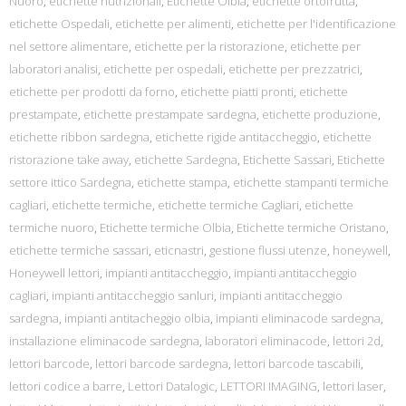
Nuoro
,
etichette nutrizionali
,
Etichette Olbia
,
etichette ortofrutta
,
etichette Ospedali
,
etichette per alimenti
,
etichette per l'identificazione
nel settore alimentare
,
etichette per la ristorazione
,
etichette per
laboratori analisi
,
etichette per ospedali
,
etichette per prezzatrici
,
etichette per prodotti da forno
,
etichette piatti pronti
,
etichette
prestampate
,
etichette prestampate sardegna
,
etichette produzione
,
etichette ribbon sardegna
,
etichette rigide antitaccheggio
,
etichette
ristorazione take away
,
etichette Sardegna
,
Etichette Sassari
,
Etichette
settore ittico Sardegna
,
etichette stampa
,
etichette stampanti termiche
cagliari
,
etichette termiche
,
etichette termiche Cagliari
,
etichette
termiche nuoro
,
Etichette termiche Olbia
,
Etichette termiche Oristano
,
etichette termiche sassari
,
eticnastri
,
gestione flussi utenze
,
honeywell
,
Honeywell lettori
,
impianti antitaccheggio
,
impianti antitaccheggio
cagliari
,
impianti antitaccheggio sanluri
,
impianti antitaccheggio
sardegna
,
impianti antitacheggio olbia
,
impianti eliminacode sardegna
,
installazione eliminacode sardegna
,
laboratori eliminacode
,
lettori 2d
,
lettori barcode
,
lettori barcode sardegna
,
lettori barcode tascabili
,
lettori codice a barre
,
Lettori Datalogic
,
LETTORI IMAGING
,
lettori laser
,