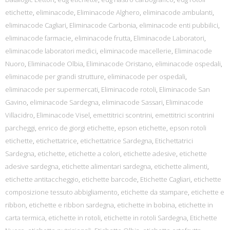
etichette
,
eliminacode
,
Eliminacode Alghero
,
eliminacode ambulanti
,
eliminacode Cagliari
,
Eliminacode Carbonia
,
eliminacode enti pubbilici
,
eliminacode farmacie
,
eliminacode frutta
,
Eliminacode Laboratori
,
eliminacode laboratori medici
,
eliminacode macellerie
,
Eliminacode
Nuoro
,
Eliminacode Olbia
,
Eliminacode Oristano
,
eliminacode ospedali
,
eliminacode per grandi strutture
,
eliminacode per ospedali
,
eliminacode per supermercati
,
Eliminacode rotoli
,
Eliminacode San
Gavino
,
eliminacode Sardegna
,
eliminacode Sassari
,
Eliminacode
Villacidro
,
Eliminacode Visel
,
emettitrici scontrini
,
emettitrici scontrini
parcheggi
,
enrico de giorgi etichette
,
epson etichette
,
epson rotoli
etichette
,
etichettatrice
,
etichettatrice Sardegna
,
Etichettatrici
Sardegna
,
etichette
,
etichette a colori
,
etichette adesive
,
etichette
adesive sardegna
,
etichette alimentari sardegna
,
etichette alimenti
,
etichette antitaccheggio
,
etichette barcode
,
Etichette Cagliari
,
etichette
composizione tessuto abbigliamento
,
etichette da stampare
,
etichette e
ribbon
,
etichette e ribbon sardegna
,
etichette in bobina
,
etichette in
carta termica
,
etichette in rotoli
,
etichette in rotoli Sardegna
,
Etichette