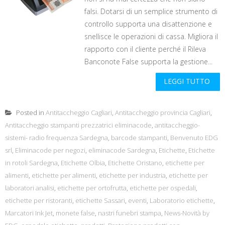
falsi. Dotarsi di un semplice strumento di
controllo supporta una disattenzione e
snellisce le operazioni di cassa. Migliora il
rapporto con il cliente perché il Rileva
Banconote False supporta la gestione...
LEGGI TUTTO
Posted in
Antitaccheggio Cagliari
,
Antitaccheggio provincia Cagliari
,
Antitaccheggio stampanti prezzatrici eliminacode
,
antitaccheggio-
sistemi- radio frequenza Sardegna
,
barcode stampanti
,
Benvenuto EDG
srl
,
Eliminacode per negozi
,
eliminacode Sardegna
,
Etichette
,
Etichette
in rotoli Sardegna
,
Etichette Olbia
,
Etichette Oristano
,
etichette per
alimenti
,
etichette per alimenti
,
etichette per industria
,
etichette per
laboratori analisi
,
etichette per ortofrutta
,
etichette per ospedali
,
etichette per ristoranti
,
etichette Sassari
,
eventi
,
Laboratorio etichette
,
Marcatori Ink Jet
,
monete false
,
nastri funebri stampa
,
News-Novità by