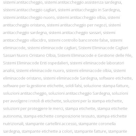
sistemi antitaccheggio
,
sistemi antitaccheggio assistenza sardegna
,
sistemi antitaccheggio cagliari
,
sistemi antitaccheggio in Sardegna
,
sistemi antitaccheggio nuoro
,
sistemi antitaccheggio olbia
,
sistemi
antitaccheggio oristano
,
sistemi antitaccheggio per negozi
,
sistemi
antitaccheggio sardegna
,
sistemi antitaccheggio sassari
,
sistemi
antitaccheggio villacidro
,
sistemi controllo banconote false
,
sistemi
eliminacode
,
sistemi eliminacode cagliari
,
Sistemi Eliminacode Cagliari
Sassari Nuoro Oristano Olbia
,
Sistemi Eliminacode e Gestione delle File
,
Sistemi Eliminacode Enti ospedalieri
,
sistemi eliminacode laboratori
analisi
,
sistemi eliminacode nuoro
,
sistemi eliminacode olbia
,
sistemi
eliminacode oristano
,
sistemi eliminacode Sardegna
,
software etichette
,
software per la gestione etichette
,
soldi falsi
,
soluzione stampa fatture
,
soluzioni antitaccheggio
,
soluzioni antitaccheggio Sardegna
,
soluzioni
per avvolgere i rotoli di etichette
,
soluzioni per la stampa etichette
,
soluzioni per proteggere le merci
,
stampa etichette
,
stampa etichette
autonoma
,
stampa etichette composizione tessuto
,
stampa etichette
nutrizionali
,
stampante cartellini accesso
,
stampante coronella
sardegna
,
stampante etichette a colori
,
stampante fatture
,
stampante