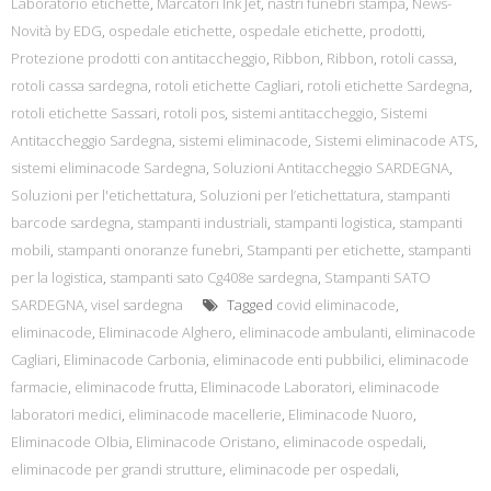
Laboratorio etichette
,
Marcatori Ink Jet
,
nastri funebri stampa
,
News-
Novità by EDG
,
ospedale etichette
,
ospedale etichette
,
prodotti
,
Protezione prodotti con antitaccheggio
,
Ribbon
,
Ribbon
,
rotoli cassa
,
rotoli cassa sardegna
,
rotoli etichette Cagliari
,
rotoli etichette Sardegna
,
rotoli etichette Sassari
,
rotoli pos
,
sistemi antitaccheggio
,
Sistemi
Antitaccheggio Sardegna
,
sistemi eliminacode
,
Sistemi eliminacode ATS
,
sistemi eliminacode Sardegna
,
Soluzioni Antitaccheggio SARDEGNA
,
Soluzioni per l'etichettatura
,
Soluzioni per l’etichettatura
,
stampanti
barcode sardegna
,
stampanti industriali
,
stampanti logistica
,
stampanti
mobili
,
stampanti onoranze funebri
,
Stampanti per etichette
,
stampanti
per la logistica
,
stampanti sato Cg408e sardegna
,
Stampanti SATO
SARDEGNA
,
visel sardegna
Tagged
covid eliminacode
,
eliminacode
,
Eliminacode Alghero
,
eliminacode ambulanti
,
eliminacode
Cagliari
,
Eliminacode Carbonia
,
eliminacode enti pubbilici
,
eliminacode
farmacie
,
eliminacode frutta
,
Eliminacode Laboratori
,
eliminacode
laboratori medici
,
eliminacode macellerie
,
Eliminacode Nuoro
,
Eliminacode Olbia
,
Eliminacode Oristano
,
eliminacode ospedali
,
eliminacode per grandi strutture
,
eliminacode per ospedali
,