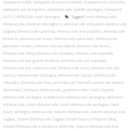
stampanti mobili
,
stampanti onoranze funebri
,
Stampanti per etichette
,
stampanti per la logistica
,
stampanti sato Cg408e sardegna
,
Stampanti
SATO SARDEGNA
,
visel sardegna
Tagged
covid eliminacode
,
eliminacode
,
Eliminacode Alghero
,
eliminacode ambulanti
,
eliminacode
Cagliari
,
Eliminacode Carbonia
,
eliminacode enti pubbilici
,
eliminacode
farmacie
,
eliminacode frutta
,
Eliminacode Laboratori
,
eliminacode
laboratori medici
,
eliminacode macellerie
,
Eliminacode Nuoro
,
Eliminacode Olbia
,
Eliminacode Oristano
,
eliminacode ospedali
,
eliminacode per grandi strutture
,
eliminacode per ospedali
,
eliminacode per supermercati
,
Eliminacode rotoli
,
Eliminacode San
Gavino
,
eliminacode Sardegna
,
eliminacode Sassari
,
Eliminacode
Villacidro
,
Eliminacode Visel
,
etichette per l'identificazione nel settore
alimentare
,
farmacie eliminacode
,
gestione code Covid
,
impianti
eliminacode sardegna
,
installazione eliminacode sardegna
,
laboratori
eliminacode
,
rotoli eliminacode
,
rotoli eliminacode sardegna
,
rotoli
ticket
,
sardegna eliminacode
,
sistemi eliminacode
,
sistemi eliminacode
cagliari
,
Sistemi Eliminacode Cagliari Sassari Nuoro Oristano Olbia
,
Sistemi Eliminacode e Gestione delle File
,
Sistemi Eliminacode Enti