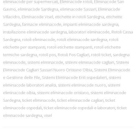
eliminacode per supermercati
,
Eliminacode rotoli
,
Eliminacode San
Gavino
,
eliminacode Sardegna
,
eliminacode Sassari
,
Eliminacode
Villacidro
,
Eliminacode Visel
,
etichette in rotoli Sardegna
,
etichette
Sardegna
,
farmacie eliminacode
,
impianti eliminacode sardegna
,
installazione eliminacode sardegna
,
laboratori eliminacode
,
Rotoli Cassa
Sardegna
,
rotoli eliminacode
,
rotoli eliminacode sardegna
,
rotoli
etichette per stampanti
,
rotoli etichette stampanti
,
rotoli etichette
termiche sardegna
,
rotoli pos
,
Rotoli Pos Cagliari
,
rotoli ticket
,
sardegna
eliminacode
,
sistemi eliminacode
,
sistemi eliminacode cagliari
,
Sistemi
Eliminacode Cagliari Sassari Nuoro Oristano Olbia
,
Sistemi Eliminacode
e Gestione delle File
,
Sistemi Eliminacode Enti ospedalieri
,
sistemi
eliminacode laboratori analisi
,
sistemi eliminacode nuoro
,
sistemi
eliminacode olbia
,
sistemi eliminacode oristano
,
sistemi eliminacode
Sardegna
,
ticket eliminacode
,
ticket eliminacode cagliari
,
ticket
eliminacode ospedali
,
ticket eliminacode ospedali e laboratori
,
ticket
elimnacode sardegna
,
visel