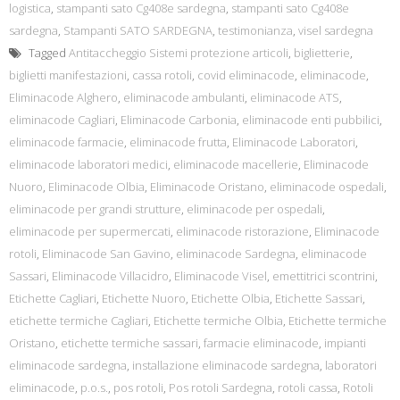
logistica
,
stampanti sato Cg408e sardegna
,
stampanti sato Cg408e
sardegna
,
Stampanti SATO SARDEGNA
,
testimonianza
,
visel sardegna
Tagged
Antitaccheggio Sistemi protezione articoli
,
biglietterie
,
biglietti manifestazioni
,
cassa rotoli
,
covid eliminacode
,
eliminacode
,
Eliminacode Alghero
,
eliminacode ambulanti
,
eliminacode ATS
,
eliminacode Cagliari
,
Eliminacode Carbonia
,
eliminacode enti pubbilici
,
eliminacode farmacie
,
eliminacode frutta
,
Eliminacode Laboratori
,
eliminacode laboratori medici
,
eliminacode macellerie
,
Eliminacode
Nuoro
,
Eliminacode Olbia
,
Eliminacode Oristano
,
eliminacode ospedali
,
eliminacode per grandi strutture
,
eliminacode per ospedali
,
eliminacode per supermercati
,
eliminacode ristorazione
,
Eliminacode
rotoli
,
Eliminacode San Gavino
,
eliminacode Sardegna
,
eliminacode
Sassari
,
Eliminacode Villacidro
,
Eliminacode Visel
,
emettitrici scontrini
,
Etichette Cagliari
,
Etichette Nuoro
,
Etichette Olbia
,
Etichette Sassari
,
etichette termiche Cagliari
,
Etichette termiche Olbia
,
Etichette termiche
Oristano
,
etichette termiche sassari
,
farmacie eliminacode
,
impianti
eliminacode sardegna
,
installazione eliminacode sardegna
,
laboratori
eliminacode
,
p.o.s.
,
pos rotoli
,
Pos rotoli Sardegna
,
rotoli cassa
,
Rotoli