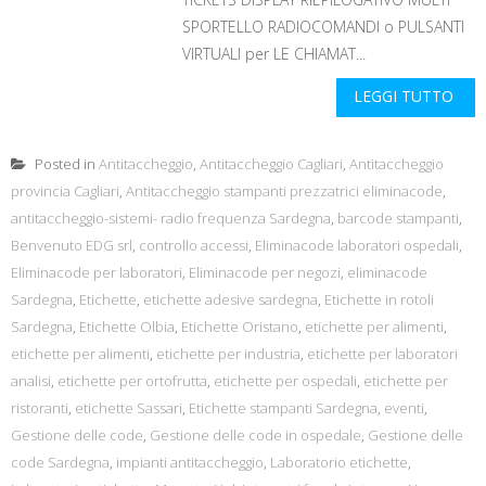
SPORTELLO RADIOCOMANDI o PULSANTI
VIRTUALI per LE CHIAMAT...
LEGGI TUTTO
Posted in
Antitaccheggio
,
Antitaccheggio Cagliari
,
Antitaccheggio
provincia Cagliari
,
Antitaccheggio stampanti prezzatrici eliminacode
,
antitaccheggio-sistemi- radio frequenza Sardegna
,
barcode stampanti
,
Benvenuto EDG srl
,
controllo accessi
,
Eliminacode laboratori ospedali
,
Eliminacode per laboratori
,
Eliminacode per negozi
,
eliminacode
Sardegna
,
Etichette
,
etichette adesive sardegna
,
Etichette in rotoli
Sardegna
,
Etichette Olbia
,
Etichette Oristano
,
etichette per alimenti
,
etichette per alimenti
,
etichette per industria
,
etichette per laboratori
analisi
,
etichette per ortofrutta
,
etichette per ospedali
,
etichette per
ristoranti
,
etichette Sassari
,
Etichette stampanti Sardegna
,
eventi
,
Gestione delle code
,
Gestione delle code in ospedale
,
Gestione delle
code Sardegna
,
impianti antitaccheggio
,
Laboratorio etichette
,