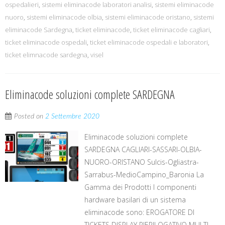
ospedalieri
,
sistemi eliminacode laboratori analisi
,
sistemi eliminacode
nuoro
,
sistemi eliminacode olbia
,
sistemi eliminacode oristano
,
sistemi
eliminacode Sardegna
,
ticket eliminacode
,
ticket eliminacode cagliari
,
ticket eliminacode ospedali
,
ticket eliminacode ospedali e laboratori
,
ticket elimnacode sardegna
,
visel
Eliminacode soluzioni complete SARDEGNA
Posted on
2 Settembre 2020
Eliminacode soluzioni complete
SARDEGNA CAGLIARI-SASSARI-OLBIA-
NUORO-ORISTANO Sulcis-Ogliastra-
Sarrabus-MedioCampino_Baronia La
Gamma dei Prodotti I componenti
hardware basilari di un sistema
eliminacode sono: EROGATORE DI
TICKETS DISPLAY RIEPILOGATIVO MULTI