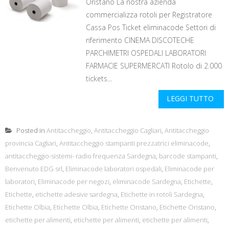
Oristano La nostra azienda
commercializza rotoli per Registratore
Cassa Pos Ticket eliminacode Settori di
riferimento CINEMA DISCOTECHE
PARCHIMETRI OSPEDALI LABORATORI
FARMACIE SUPERMERCATI Rotolo di 2.000
tickets...
LEGGI TUTTO
Posted in
Antitaccheggio
,
Antitaccheggio Cagliari
,
Antitaccheggio
provincia Cagliari
,
Antitaccheggio stampanti prezzatrici eliminacode
,
antitaccheggio-sistemi- radio frequenza Sardegna
,
barcode stampanti
,
Benvenuto EDG srl
,
Eliminacode laboratori ospedali
,
Eliminacode per
laboratori
,
Eliminacode per negozi
,
eliminacode Sardegna
,
Etichette
,
Etichette
,
etichette adesive sardegna
,
Etichette in rotoli Sardegna
,
Etichette Olbia
,
Etichette Olbia
,
Etichette Oristano
,
Etichette Oristano
,
etichette per alimenti
,
etichette per alimenti
,
etichette per alimenti
,