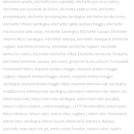
laboratori analisi
,
etichette per ospedali
,
etichette per prezzatrici
,
etichette per prodotti da forno
,
etichette piatti pronti
,
etichette
prestampate
,
etichette prestampate sardegna
,
etichette produzione
,
etichette ribbon sardegna
,
etichette rigide antitaccheggio
,
etichette
ristorazione take away
,
etichette Sardegna
,
Etichette Sassari
,
Etichette
settore ittico Sardegna
,
etichette stampa
,
etichette stampanti termiche
cagliari
,
etichette termiche
,
etichette termiche Cagliari
,
etichette
termiche nuoro
,
Etichette termiche Olbia
,
Etichette termiche Oristano
,
etichette termiche sassari
,
eticnastri
,
gestione flussi utenze
,
honeywell
,
Honeywell lettori
,
impianti antitaccheggio
,
impianti antitaccheggio
cagliari
,
impianti antitaccheggio sanluri
,
impianti antitaccheggio
sardegna
,
impianti antitacheggio olbia
,
impianti eliminacode sardegna
,
installazione eliminacode sardegna
,
laboratori eliminacode
,
lettori 2d
,
lettori barcode
,
lettori barcode sardegna
,
lettori barcode tascabili
,
lettori codice a barre
,
Lettori Datalogic
,
LETTORI IMAGING
,
lettori laser
,
lettori Meteor
,
lettori ottici
,
lettori ottici cagliari
,
Lettori ottici Honeywell
,
lettori ottici sardegna
,
lettori touch
,
lettori wi fi
,
lettura e stampa
barcode
,
marcatori ink jet
,
meto
,
nastri funebri
,
nastro calor
,
nastro