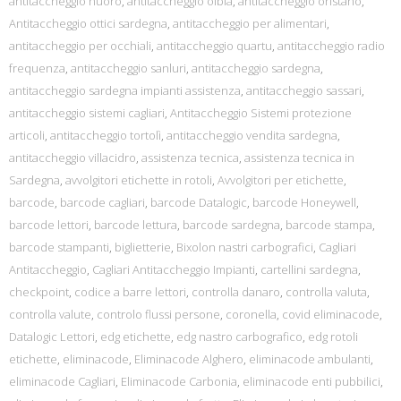
antitaccheggio nuoro
,
antitaccheggio olbia
,
antitaccheggio oristano
,
Antitaccheggio ottici sardegna
,
antitaccheggio per alimentari
,
antitaccheggio per occhiali
,
antitaccheggio quartu
,
antitaccheggio radio
frequenza
,
antitaccheggio sanluri
,
antitaccheggio sardegna
,
antitaccheggio sardegna impianti assistenza
,
antitaccheggio sassari
,
antitaccheggio sistemi cagliari
,
Antitaccheggio Sistemi protezione
articoli
,
antitaccheggio tortolì
,
antitaccheggio vendita sardegna
,
antitaccheggio villacidro
,
assistenza tecnica
,
assistenza tecnica in
Sardegna
,
avvolgitori etichette in rotoli
,
Avvolgitori per etichette
,
barcode
,
barcode cagliari
,
barcode Datalogic
,
barcode Honeywell
,
barcode lettori
,
barcode lettura
,
barcode sardegna
,
barcode stampa
,
barcode stampanti
,
biglietterie
,
Bixolon nastri carbografici
,
Cagliari
Antitaccheggio
,
Cagliari Antitaccheggio Impianti
,
cartellini sardegna
,
checkpoint
,
codice a barre lettori
,
controlla danaro
,
controlla valuta
,
controlla valute
,
controlo flussi persone
,
coronella
,
covid eliminacode
,
Datalogic Lettori
,
edg etichette
,
edg nastro carbografico
,
edg rotoli
etichette
,
eliminacode
,
Eliminacode Alghero
,
eliminacode ambulanti
,
eliminacode Cagliari
,
Eliminacode Carbonia
,
eliminacode enti pubbilici
,