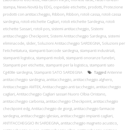
stampa
,
News-Novità by EDG
,
ospedale etichette
,
prodotti
,
Protezione
prodotti con antitaccheggio
,
Ribbon
,
Ribbon
,
rotoli cassa
,
rotoli cassa
sardegna
,
rotoli etichette Cagliari
,
rotoli etichette Sardegna
,
rotoli
etichette Sassari
,
rotoli pos
,
sistemi antitaccheggio
,
Sistemi
antitaccheggio Checkpoint
,
Sistemi Antitaccheggio Sardegna
,
sistemi
eliminacode
,
slider
,
Soluzioni Antitaccheggio SARDEGNA
,
Soluzioni per
l'etichettatura
,
stampanti barcode sardegna
,
stampanti industriali
,
stampanti logistica
,
stampanti mobili
,
stampanti onoranze funebri
,
Stampanti per etichette
,
stampanti per la logistica
,
stampanti sato
Cg408e sardegna
,
Stampanti SATO SARDEGNA
Tagged
Antenne
antitaccheggio sardegna
,
antitaccheggio
,
antitaccheggio alghero
,
Antitaccheggio AMTEK
,
Antitaccheggio anti taccheggio
,
antitaccheggio
cagliari
,
Antitaccheggio Cagliari sassari Nuoro Olbia Oristano
,
antitaccheggio carbonia
,
antitaccheggio Checkpoint
,
antitaccheggio
checkpoint edg
,
Antitaccheggio de giorgi
,
antitaccheggio farmacie
sardegna
,
antitaccheggio iglesias
,
antitaccheggio impianti cagliari
,
ANTITACCHEGGIO IN SARDEGNA
,
antitaccheggio magneto acustico
,