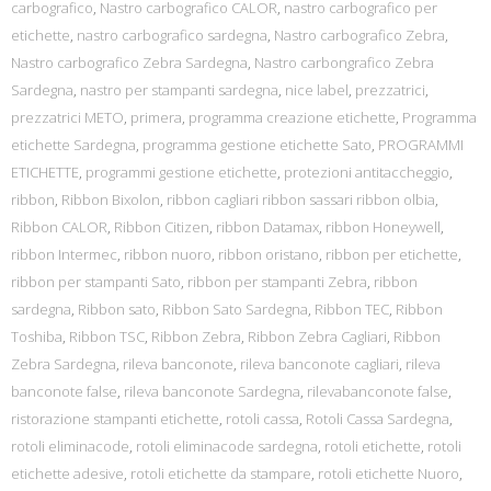
carbografico
,
Nastro carbografico CALOR
,
nastro carbografico per
etichette
,
nastro carbografico sardegna
,
Nastro carbografico Zebra
,
Nastro carbografico Zebra Sardegna
,
Nastro carbongrafico Zebra
Sardegna
,
nastro per stampanti sardegna
,
nice label
,
prezzatrici
,
prezzatrici METO
,
primera
,
programma creazione etichette
,
Programma
etichette Sardegna
,
programma gestione etichette Sato
,
PROGRAMMI
ETICHETTE
,
programmi gestione etichette
,
protezioni antitaccheggio
,
ribbon
,
Ribbon Bixolon
,
ribbon cagliari ribbon sassari ribbon olbia
,
Ribbon CALOR
,
Ribbon Citizen
,
ribbon Datamax
,
ribbon Honeywell
,
ribbon Intermec
,
ribbon nuoro
,
ribbon oristano
,
ribbon per etichette
,
ribbon per stampanti Sato
,
ribbon per stampanti Zebra
,
ribbon
sardegna
,
Ribbon sato
,
Ribbon Sato Sardegna
,
Ribbon TEC
,
Ribbon
Toshiba
,
Ribbon TSC
,
Ribbon Zebra
,
Ribbon Zebra Cagliari
,
Ribbon
Zebra Sardegna
,
rileva banconote
,
rileva banconote cagliari
,
rileva
banconote false
,
rileva banconote Sardegna
,
rilevabanconote false
,
ristorazione stampanti etichette
,
rotoli cassa
,
Rotoli Cassa Sardegna
,
rotoli eliminacode
,
rotoli eliminacode sardegna
,
rotoli etichette
,
rotoli
etichette adesive
,
rotoli etichette da stampare
,
rotoli etichette Nuoro
,