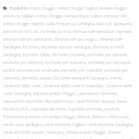
Posted in
Antitaccheggio
,
Antitaccheggio Cagliari
,
Antitaccheggio
provincia Cagliari
,
Antitaccheggio stampanti prezzatrici eliminacode
,
antitaccheggio-sistemi- radio frequenza Sardegna
,
barcode stampanti
,
Benvenuto EDG srl
,
controllo accessi
,
Eliminacode laboratori ospedali
,
Eliminacode per laboratori
,
Eliminacode per negozi
,
eliminacode
Sardegna
,
Etichette
,
etichette adesive sardegna
,
Etichette in rotoli
Sardegna
,
Etichette Olbia
,
Etichette Oristano
,
etichette per alimenti
,
etichette per alimenti
,
etichette per industria
,
etichette per laboratori
analisi
,
etichette per ortofrutta
,
etichette per ospedali
,
etichette per
ristoranti
,
etichette Sassari
,
Etichette stampanti Sardegna
,
eventi
,
Gestione delle code
,
Gestione delle code in ospedale
,
Gestione delle
code Sardegna
,
impianti antitaccheggio
,
Laboratorio etichette
,
Laboratorio etichette
,
Marcatori Ink Jet
,
nastri funebri stampa
,
News-
Novità by EDG
,
ospedale etichette
,
ospedale etichette
,
prodotti
,
Protezione prodotti con antitaccheggio
,
Ribbon
,
Ribbon
,
rotoli cassa
,
rotoli cassa sardegna
,
rotoli etichette Cagliari
,
rotoli etichette Sardegna
,
rotoli etichette Sassari
,
rotoli pos
,
sistemi antitaccheggio
,
Sistemi