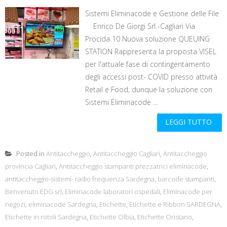
Sistemi Eliminacode e Gestione delle File
Enrico De Giorgi Srl -Cagliari Via
Procida 10 Nuova soluzione QUEUING
STATION Rappresenta la proposta VISEL
per l'attuale fase di contingentamento
degli accessi post- COVID presso attività
Retail e Food, dunque la soluzione con
Sistemi Eliminacode ...
LEGGI TUTTO
Posted in
Antitaccheggio
,
Antitaccheggio Cagliari
,
Antitaccheggio
provincia Cagliari
,
Antitaccheggio stampanti prezzatrici eliminacode
,
antitaccheggio-sistemi- radio frequenza Sardegna
,
barcode stampanti
,
Benvenuto EDG srl
,
Eliminacode laboratori ospedali
,
Eliminacode per
negozi
,
eliminacode Sardegna
,
Etichette
,
Etichette e Ribbon SARDEGNA
,
Etichette in rotoli Sardegna
,
Etichette Olbia
,
Etichette Oristano
,