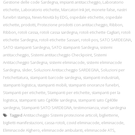
Gestione delle code Sardegna
,
impianti antitaccheggio
,
Laboratorio
etichette
,
Laboratorio etichette
,
Marcatori Ink Jet
,
monete false
,
nastri
funebri stampa
,
News-Novità by EDG
,
ospedale etichette
,
ospedale
etichette
,
prodotti
,
Protezione prodotti con antitaccheggio
,
Ribbon
,
Ribbon
,
rotoli cassa
,
rotoli cassa sardegna
,
rotoli etichette Cagliari
,
rotoli
etichette Sardegna
,
rotoli etichette Sassari
,
rotoli pos
,
SATO SARDEGNA
,
SATO stampanti Sardegna
,
SATO stampanti Sardegna
,
sistemi
antitaccheggio
,
Sistemi antitaccheggio Checkpoint
,
Sistemi
Antitaccheggio Sardegna
,
sistemi eliminacode
,
sistemi eliminacode
Sardegna
,
slider
,
Soluzioni Antitaccheggio SARDEGNA
,
Soluzioni per
l'etichettatura
,
stampanti barcode sardegna
,
stampanti industriali
,
stampanti logistica
,
stampanti mobili
,
stampanti onoranze funebri
,
Stampanti per etichette
,
Stampanti per etichette
,
stampanti per la
logistica
,
stampanti sato Cg408e sardegna
,
stampanti sato Cg408e
sardegna
,
Stampanti SATO SARDEGNA
,
testimonianza
,
visel sardegna
Tagged
Antitaccheggio Sistemi protezione articoli
,
biglietterie
,
biglietti manifestazioni
,
cassa rotoli
,
covid eliminacode
,
eliminacode
,
Eliminacode Alghero
,
eliminacode ambulanti
,
eliminacode ATS
,