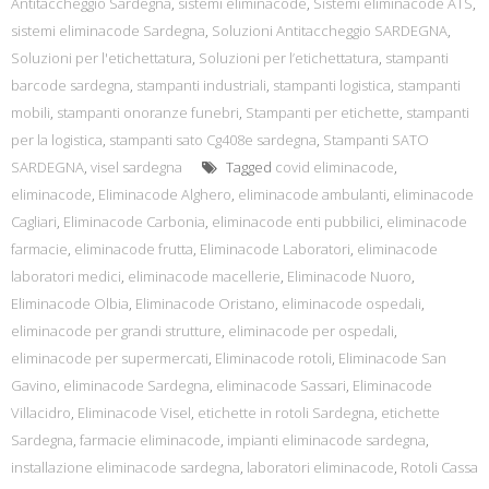
Antitaccheggio Sardegna
,
sistemi eliminacode
,
Sistemi eliminacode ATS
,
sistemi eliminacode Sardegna
,
Soluzioni Antitaccheggio SARDEGNA
,
Soluzioni per l'etichettatura
,
Soluzioni per l’etichettatura
,
stampanti
barcode sardegna
,
stampanti industriali
,
stampanti logistica
,
stampanti
mobili
,
stampanti onoranze funebri
,
Stampanti per etichette
,
stampanti
per la logistica
,
stampanti sato Cg408e sardegna
,
Stampanti SATO
SARDEGNA
,
visel sardegna
Tagged
covid eliminacode
,
eliminacode
,
Eliminacode Alghero
,
eliminacode ambulanti
,
eliminacode
Cagliari
,
Eliminacode Carbonia
,
eliminacode enti pubbilici
,
eliminacode
farmacie
,
eliminacode frutta
,
Eliminacode Laboratori
,
eliminacode
laboratori medici
,
eliminacode macellerie
,
Eliminacode Nuoro
,
Eliminacode Olbia
,
Eliminacode Oristano
,
eliminacode ospedali
,
eliminacode per grandi strutture
,
eliminacode per ospedali
,
eliminacode per supermercati
,
Eliminacode rotoli
,
Eliminacode San
Gavino
,
eliminacode Sardegna
,
eliminacode Sassari
,
Eliminacode
Villacidro
,
Eliminacode Visel
,
etichette in rotoli Sardegna
,
etichette
Sardegna
,
farmacie eliminacode
,
impianti eliminacode sardegna
,
installazione eliminacode sardegna
,
laboratori eliminacode
,
Rotoli Cassa