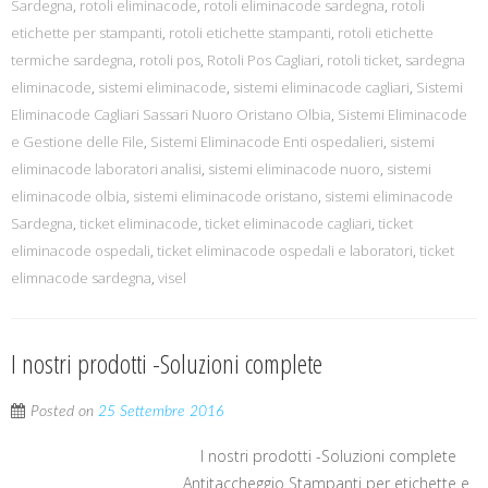
Sardegna
,
rotoli eliminacode
,
rotoli eliminacode sardegna
,
rotoli
etichette per stampanti
,
rotoli etichette stampanti
,
rotoli etichette
termiche sardegna
,
rotoli pos
,
Rotoli Pos Cagliari
,
rotoli ticket
,
sardegna
eliminacode
,
sistemi eliminacode
,
sistemi eliminacode cagliari
,
Sistemi
Eliminacode Cagliari Sassari Nuoro Oristano Olbia
,
Sistemi Eliminacode
e Gestione delle File
,
Sistemi Eliminacode Enti ospedalieri
,
sistemi
eliminacode laboratori analisi
,
sistemi eliminacode nuoro
,
sistemi
eliminacode olbia
,
sistemi eliminacode oristano
,
sistemi eliminacode
Sardegna
,
ticket eliminacode
,
ticket eliminacode cagliari
,
ticket
eliminacode ospedali
,
ticket eliminacode ospedali e laboratori
,
ticket
elimnacode sardegna
,
visel
I nostri prodotti -Soluzioni complete
Posted on
25 Settembre 2016
I nostri prodotti -Soluzioni complete
Antitaccheggio Stampanti per etichette e