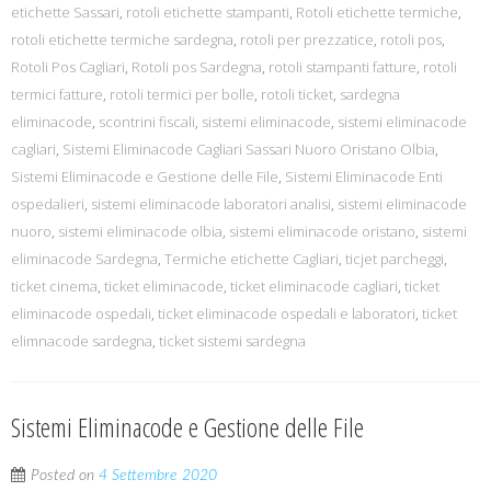
etichette Sassari
,
rotoli etichette stampanti
,
Rotoli etichette termiche
,
rotoli etichette termiche sardegna
,
rotoli per prezzatice
,
rotoli pos
,
Rotoli Pos Cagliari
,
Rotoli pos Sardegna
,
rotoli stampanti fatture
,
rotoli
termici fatture
,
rotoli termici per bolle
,
rotoli ticket
,
sardegna
eliminacode
,
scontrini fiscali
,
sistemi eliminacode
,
sistemi eliminacode
cagliari
,
Sistemi Eliminacode Cagliari Sassari Nuoro Oristano Olbia
,
Sistemi Eliminacode e Gestione delle File
,
Sistemi Eliminacode Enti
ospedalieri
,
sistemi eliminacode laboratori analisi
,
sistemi eliminacode
nuoro
,
sistemi eliminacode olbia
,
sistemi eliminacode oristano
,
sistemi
eliminacode Sardegna
,
Termiche etichette Cagliari
,
ticjet parcheggi
,
ticket cinema
,
ticket eliminacode
,
ticket eliminacode cagliari
,
ticket
eliminacode ospedali
,
ticket eliminacode ospedali e laboratori
,
ticket
elimnacode sardegna
,
ticket sistemi sardegna
Sistemi Eliminacode e Gestione delle File
Posted on
4 Settembre 2020