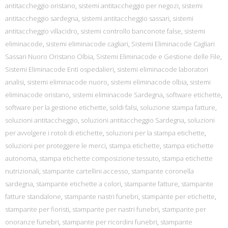
antitaccheggio oristano
,
sistemi antitaccheggio per negozi
,
sistemi
antitaccheggio sardegna
,
sistemi antitaccheggio sassari
,
sistemi
antitaccheggio villacidro
,
sistemi controllo banconote false
,
sistemi
eliminacode
,
sistemi eliminacode cagliari
,
Sistemi Eliminacode Cagliari
Sassari Nuoro Oristano Olbia
,
Sistemi Eliminacode e Gestione delle File
,
Sistemi Eliminacode Enti ospedalieri
,
sistemi eliminacode laboratori
analisi
,
sistemi eliminacode nuoro
,
sistemi eliminacode olbia
,
sistemi
eliminacode oristano
,
sistemi eliminacode Sardegna
,
software etichette
,
software per la gestione etichette
,
soldi falsi
,
soluzione stampa fatture
,
soluzioni antitaccheggio
,
soluzioni antitaccheggio Sardegna
,
soluzioni
per avvolgere i rotoli di etichette
,
soluzioni per la stampa etichette
,
soluzioni per proteggere le merci
,
stampa etichette
,
stampa etichette
autonoma
,
stampa etichette composizione tessuto
,
stampa etichette
nutrizionali
,
stampante cartellini accesso
,
stampante coronella
sardegna
,
stampante etichette a colori
,
stampante fatture
,
stampante
fatture standalone
,
stampante nastri funebri
,
stampante per etichette
,
stampante per fioristi
,
stampante per nastri funebri
,
stampante per
onoranze funebri
,
stampante per ricordini funebri
,
stampante