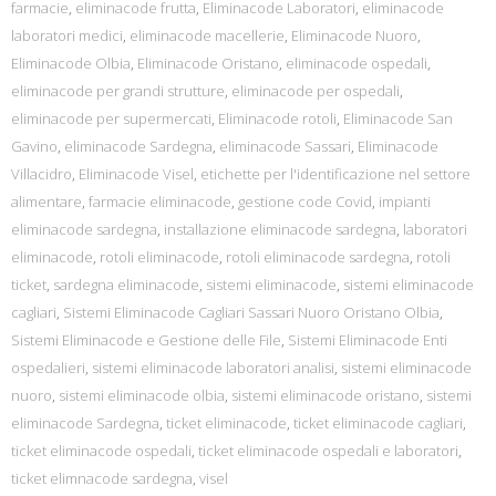
farmacie
,
eliminacode frutta
,
Eliminacode Laboratori
,
eliminacode
laboratori medici
,
eliminacode macellerie
,
Eliminacode Nuoro
,
Eliminacode Olbia
,
Eliminacode Oristano
,
eliminacode ospedali
,
eliminacode per grandi strutture
,
eliminacode per ospedali
,
eliminacode per supermercati
,
Eliminacode rotoli
,
Eliminacode San
Gavino
,
eliminacode Sardegna
,
eliminacode Sassari
,
Eliminacode
Villacidro
,
Eliminacode Visel
,
etichette per l'identificazione nel settore
alimentare
,
farmacie eliminacode
,
gestione code Covid
,
impianti
eliminacode sardegna
,
installazione eliminacode sardegna
,
laboratori
eliminacode
,
rotoli eliminacode
,
rotoli eliminacode sardegna
,
rotoli
ticket
,
sardegna eliminacode
,
sistemi eliminacode
,
sistemi eliminacode
cagliari
,
Sistemi Eliminacode Cagliari Sassari Nuoro Oristano Olbia
,
Sistemi Eliminacode e Gestione delle File
,
Sistemi Eliminacode Enti
ospedalieri
,
sistemi eliminacode laboratori analisi
,
sistemi eliminacode
nuoro
,
sistemi eliminacode olbia
,
sistemi eliminacode oristano
,
sistemi
eliminacode Sardegna
,
ticket eliminacode
,
ticket eliminacode cagliari
,
ticket eliminacode ospedali
,
ticket eliminacode ospedali e laboratori
,
ticket elimnacode sardegna
,
visel