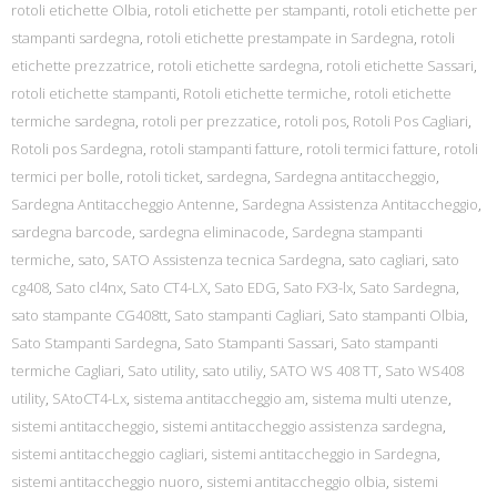
rotoli etichette Olbia
,
rotoli etichette per stampanti
,
rotoli etichette per
stampanti sardegna
,
rotoli etichette prestampate in Sardegna
,
rotoli
etichette prezzatrice
,
rotoli etichette sardegna
,
rotoli etichette Sassari
,
rotoli etichette stampanti
,
Rotoli etichette termiche
,
rotoli etichette
termiche sardegna
,
rotoli per prezzatice
,
rotoli pos
,
Rotoli Pos Cagliari
,
Rotoli pos Sardegna
,
rotoli stampanti fatture
,
rotoli termici fatture
,
rotoli
termici per bolle
,
rotoli ticket
,
sardegna
,
Sardegna antitaccheggio
,
Sardegna Antitaccheggio Antenne
,
Sardegna Assistenza Antitaccheggio
,
sardegna barcode
,
sardegna eliminacode
,
Sardegna stampanti
termiche
,
sato
,
SATO Assistenza tecnica Sardegna
,
sato cagliari
,
sato
cg408
,
Sato cl4nx
,
Sato CT4-LX
,
Sato EDG
,
Sato FX3-lx
,
Sato Sardegna
,
sato stampante CG408tt
,
Sato stampanti Cagliari
,
Sato stampanti Olbia
,
Sato Stampanti Sardegna
,
Sato Stampanti Sassari
,
Sato stampanti
termiche Cagliari
,
Sato utility
,
sato utiliy
,
SATO WS 408 TT
,
Sato WS408
utility
,
SAtoCT4-Lx
,
sistema antitaccheggio am
,
sistema multi utenze
,
sistemi antitaccheggio
,
sistemi antitaccheggio assistenza sardegna
,
sistemi antitaccheggio cagliari
,
sistemi antitaccheggio in Sardegna
,
sistemi antitaccheggio nuoro
,
sistemi antitaccheggio olbia
,
sistemi