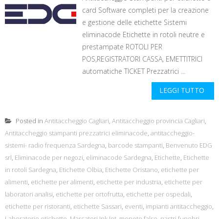
card Software completi per la creazione
e gestione delle etichette Sistemi
eliminacode Etichette in rotoli neutre e
prestampate ROTOLI PER
POS,REGISTRATORI CASSA, EMETTITRICI
automatiche TICKET Prezzatrici ...
LEGGI TUTTO
Posted in
Antitaccheggio Cagliari
,
Antitaccheggio provincia Cagliari
,
Antitaccheggio stampanti prezzatrici eliminacode
,
antitaccheggio-
sistemi- radio frequenza Sardegna
,
barcode stampanti
,
Benvenuto EDG
srl
,
Eliminacode per negozi
,
eliminacode Sardegna
,
Etichette
,
Etichette
in rotoli Sardegna
,
Etichette Olbia
,
Etichette Oristano
,
etichette per
alimenti
,
etichette per alimenti
,
etichette per industria
,
etichette per
laboratori analisi
,
etichette per ortofrutta
,
etichette per ospedali
,
etichette per ristoranti
,
etichette Sassari
,
eventi
,
impianti antitaccheggio
,
Laboratorio etichette
,
Marcatori Ink Jet
,
monete false
,
nastri funebri