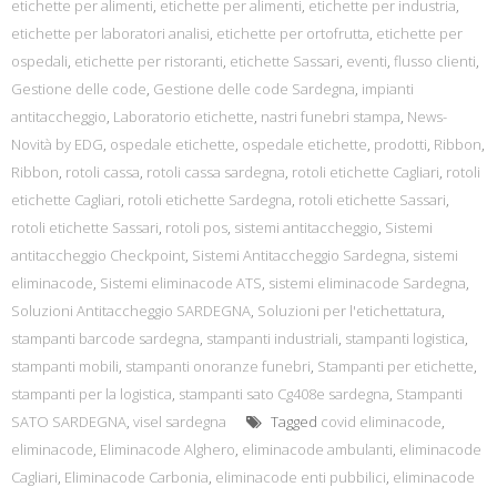
etichette per alimenti
,
etichette per alimenti
,
etichette per industria
,
etichette per laboratori analisi
,
etichette per ortofrutta
,
etichette per
ospedali
,
etichette per ristoranti
,
etichette Sassari
,
eventi
,
flusso clienti
,
Gestione delle code
,
Gestione delle code Sardegna
,
impianti
antitaccheggio
,
Laboratorio etichette
,
nastri funebri stampa
,
News-
Novità by EDG
,
ospedale etichette
,
ospedale etichette
,
prodotti
,
Ribbon
,
Ribbon
,
rotoli cassa
,
rotoli cassa sardegna
,
rotoli etichette Cagliari
,
rotoli
etichette Cagliari
,
rotoli etichette Sardegna
,
rotoli etichette Sassari
,
rotoli etichette Sassari
,
rotoli pos
,
sistemi antitaccheggio
,
Sistemi
antitaccheggio Checkpoint
,
Sistemi Antitaccheggio Sardegna
,
sistemi
eliminacode
,
Sistemi eliminacode ATS
,
sistemi eliminacode Sardegna
,
Soluzioni Antitaccheggio SARDEGNA
,
Soluzioni per l'etichettatura
,
stampanti barcode sardegna
,
stampanti industriali
,
stampanti logistica
,
stampanti mobili
,
stampanti onoranze funebri
,
Stampanti per etichette
,
stampanti per la logistica
,
stampanti sato Cg408e sardegna
,
Stampanti
SATO SARDEGNA
,
visel sardegna
Tagged
covid eliminacode
,
eliminacode
,
Eliminacode Alghero
,
eliminacode ambulanti
,
eliminacode
Cagliari
,
Eliminacode Carbonia
,
eliminacode enti pubbilici
,
eliminacode