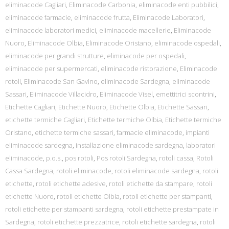
eliminacode Cagliari
,
Eliminacode Carbonia
,
eliminacode enti pubbilici
,
eliminacode farmacie
,
eliminacode frutta
,
Eliminacode Laboratori
,
eliminacode laboratori medici
,
eliminacode macellerie
,
Eliminacode
Nuoro
,
Eliminacode Olbia
,
Eliminacode Oristano
,
eliminacode ospedali
,
eliminacode per grandi strutture
,
eliminacode per ospedali
,
eliminacode per supermercati
,
eliminacode ristorazione
,
Eliminacode
rotoli
,
Eliminacode San Gavino
,
eliminacode Sardegna
,
eliminacode
Sassari
,
Eliminacode Villacidro
,
Eliminacode Visel
,
emettitrici scontrini
,
Etichette Cagliari
,
Etichette Nuoro
,
Etichette Olbia
,
Etichette Sassari
,
etichette termiche Cagliari
,
Etichette termiche Olbia
,
Etichette termiche
Oristano
,
etichette termiche sassari
,
farmacie eliminacode
,
impianti
eliminacode sardegna
,
installazione eliminacode sardegna
,
laboratori
eliminacode
,
p.o.s.
,
pos rotoli
,
Pos rotoli Sardegna
,
rotoli cassa
,
Rotoli
Cassa Sardegna
,
rotoli eliminacode
,
rotoli eliminacode sardegna
,
rotoli
etichette
,
rotoli etichette adesive
,
rotoli etichette da stampare
,
rotoli
etichette Nuoro
,
rotoli etichette Olbia
,
rotoli etichette per stampanti
,
rotoli etichette per stampanti sardegna
,
rotoli etichette prestampate in
Sardegna
,
rotoli etichette prezzatrice
,
rotoli etichette sardegna
,
rotoli