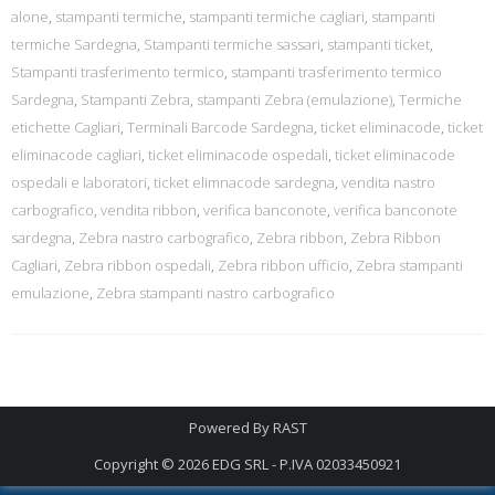
alone
,
stampanti termiche
,
stampanti termiche cagliari
,
stampanti
termiche Sardegna
,
Stampanti termiche sassari
,
stampanti ticket
,
Stampanti trasferimento termico
,
stampanti trasferimento termico
Sardegna
,
Stampanti Zebra
,
stampanti Zebra (emulazione)
,
Termiche
etichette Cagliari
,
Terminali Barcode Sardegna
,
ticket eliminacode
,
ticket
eliminacode cagliari
,
ticket eliminacode ospedali
,
ticket eliminacode
ospedali e laboratori
,
ticket elimnacode sardegna
,
vendita nastro
carbografico
,
vendita ribbon
,
verifica banconote
,
verifica banconote
sardegna
,
Zebra nastro carbografico
,
Zebra ribbon
,
Zebra Ribbon
Cagliari
,
Zebra ribbon ospedali
,
Zebra ribbon ufficio
,
Zebra stampanti
emulazione
,
Zebra stampanti nastro carbografico
Powered By
RAST
Copyright © 2026
EDG SRL - P.IVA 02033450921