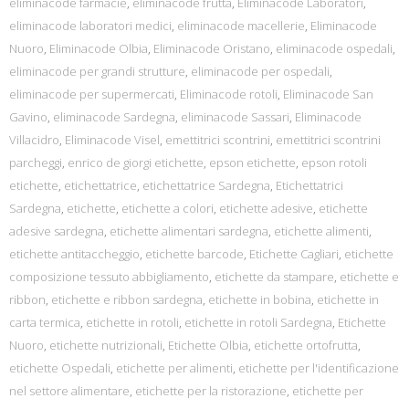
eliminacode farmacie
,
eliminacode frutta
,
Eliminacode Laboratori
,
eliminacode laboratori medici
,
eliminacode macellerie
,
Eliminacode
Nuoro
,
Eliminacode Olbia
,
Eliminacode Oristano
,
eliminacode ospedali
,
eliminacode per grandi strutture
,
eliminacode per ospedali
,
eliminacode per supermercati
,
Eliminacode rotoli
,
Eliminacode San
Gavino
,
eliminacode Sardegna
,
eliminacode Sassari
,
Eliminacode
Villacidro
,
Eliminacode Visel
,
emettitrici scontrini
,
emettitrici scontrini
parcheggi
,
enrico de giorgi etichette
,
epson etichette
,
epson rotoli
etichette
,
etichettatrice
,
etichettatrice Sardegna
,
Etichettatrici
Sardegna
,
etichette
,
etichette a colori
,
etichette adesive
,
etichette
adesive sardegna
,
etichette alimentari sardegna
,
etichette alimenti
,
etichette antitaccheggio
,
etichette barcode
,
Etichette Cagliari
,
etichette
composizione tessuto abbigliamento
,
etichette da stampare
,
etichette e
ribbon
,
etichette e ribbon sardegna
,
etichette in bobina
,
etichette in
carta termica
,
etichette in rotoli
,
etichette in rotoli Sardegna
,
Etichette
Nuoro
,
etichette nutrizionali
,
Etichette Olbia
,
etichette ortofrutta
,
etichette Ospedali
,
etichette per alimenti
,
etichette per l'identificazione
nel settore alimentare
,
etichette per la ristorazione
,
etichette per