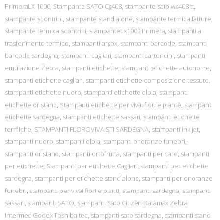
PrimeraLX 1000
,
Stampante SATO Cg408
,
stampante sato ws408 tt
,
stampante scontrini
,
stampante stand alone
,
stampante termica fatture
,
stampante termica scontrini
,
stampanteLx1000 Primera
,
stampanti a
trasferimento termico
,
stampanti argox
,
stampanti barcode
,
stampanti
barcode sardegna
,
stampanti cagliari
,
stampanti cartoncini
,
stampanti
emulazione Zebra
,
stampanti etichette
,
stampanti etichette autonome
,
stampanti etichette cagliari
,
stampanti etichette composizione tessuto
,
stampanti etichette nuoro
,
stampanti etichette olbia
,
stampanti
etichette oristano
,
Stampanti etichette per vivai fiori e piante
,
stampanti
etichette sardegna
,
stampanti etichette sassari
,
stampanti etichette
termiche
,
STAMPANTI FLOROVIVAISTI SARDEGNA
,
stampanti ink jet
,
stampanti nuoro
,
stampanti olbia
,
stampanti onoranze funebri
,
stampanti oristano
,
stampanti ortofrutta
,
stampanti per card
,
stampanti
per etichette
,
Stampanti per etichette Cagliari
,
stampanti per etichette
sardegna
,
stampanti per etichette stand alone
,
stampanti per onoranze
funebri
,
stampanti per vivai fiori e pianti
,
stampanti sardegna
,
stampanti
sassari
,
stampanti SATO
,
stampanti Sato Citizen Datamax Zebra
Intermec Godex Toshiba tec
,
stampanti sato sardegna
,
stampanti stand