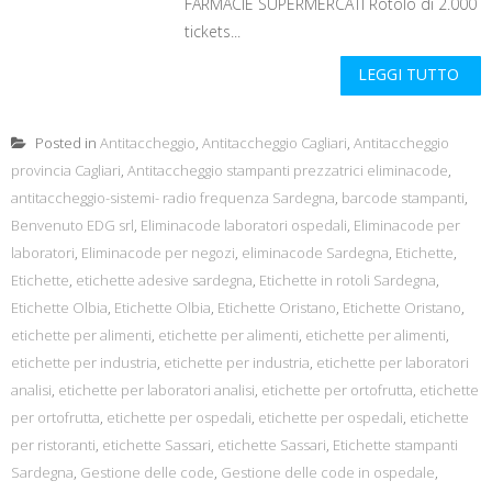
FARMACIE SUPERMERCATI Rotolo di 2.000
tickets...
LEGGI TUTTO
Posted in
Antitaccheggio
,
Antitaccheggio Cagliari
,
Antitaccheggio
provincia Cagliari
,
Antitaccheggio stampanti prezzatrici eliminacode
,
antitaccheggio-sistemi- radio frequenza Sardegna
,
barcode stampanti
,
Benvenuto EDG srl
,
Eliminacode laboratori ospedali
,
Eliminacode per
laboratori
,
Eliminacode per negozi
,
eliminacode Sardegna
,
Etichette
,
Etichette
,
etichette adesive sardegna
,
Etichette in rotoli Sardegna
,
Etichette Olbia
,
Etichette Olbia
,
Etichette Oristano
,
Etichette Oristano
,
etichette per alimenti
,
etichette per alimenti
,
etichette per alimenti
,
etichette per industria
,
etichette per industria
,
etichette per laboratori
analisi
,
etichette per laboratori analisi
,
etichette per ortofrutta
,
etichette
per ortofrutta
,
etichette per ospedali
,
etichette per ospedali
,
etichette
per ristoranti
,
etichette Sassari
,
etichette Sassari
,
Etichette stampanti
Sardegna
,
Gestione delle code
,
Gestione delle code in ospedale
,