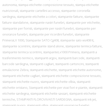
autonoma
,
stampa etichette composizione tessuto
,
stampa etichette
nutrizionali
,
stampante cartellini accesso
,
stampante coronella
sardegna
,
stampante etichette a colori
,
stampante fatture
,
stampante
fatture standalone
,
stampante nastri funebri
,
stampante per etichette
,
stampante per fioristi
,
stampante per nastri funebri
,
stampante per
onoranze funebri
,
stampante per ricordini funebri
,
stampante
PrimeraLX 1000
,
Stampante SATO Cg408
,
stampante sato ws408 tt
,
stampante scontrini
,
stampante stand alone
,
stampante termica fatture
,
stampante termica scontrini
,
stampanteLx1000 Primera
,
stampanti a
trasferimento termico
,
stampanti argox
,
stampanti barcode
,
stampanti
barcode sardegna
,
stampanti cagliari
,
stampanti cartoncini
,
stampanti
emulazione Zebra
,
stampanti etichette
,
stampanti etichette autonome
,
stampanti etichette cagliari
,
stampanti etichette composizione tessuto
,
stampanti etichette nuoro
,
stampanti etichette olbia
,
stampanti
etichette oristano
,
Stampanti etichette per vivai fiori e piante
,
stampanti
etichette sardegna
,
stampanti etichette sassari
,
stampanti etichette
termiche
,
STAMPANTI FLOROVIVAISTI SARDEGNA
,
stampanti ink jet
,
stampanti nuoro
,
stampanti olbia
,
stampanti onoranze funebri
,