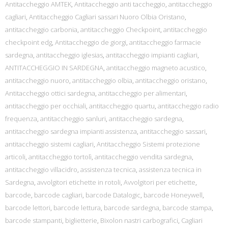
Antitaccheggio AMTEK
,
Antitaccheggio anti taccheggio
,
antitaccheggio
cagliari
,
Antitaccheggio Cagliari sassari Nuoro Olbia Oristano
,
antitaccheggio carbonia
,
antitaccheggio Checkpoint
,
antitaccheggio
checkpoint edg
,
Antitaccheggio de giorgi
,
antitaccheggio farmacie
sardegna
,
antitaccheggio iglesias
,
antitaccheggio impianti cagliari
,
ANTITACCHEGGIO IN SARDEGNA
,
antitaccheggio magneto acustico
,
antitaccheggio nuoro
,
antitaccheggio olbia
,
antitaccheggio oristano
,
Antitaccheggio ottici sardegna
,
antitaccheggio per alimentari
,
antitaccheggio per occhiali
,
antitaccheggio quartu
,
antitaccheggio radio
frequenza
,
antitaccheggio sanluri
,
antitaccheggio sardegna
,
antitaccheggio sardegna impianti assistenza
,
antitaccheggio sassari
,
antitaccheggio sistemi cagliari
,
Antitaccheggio Sistemi protezione
articoli
,
antitaccheggio tortolì
,
antitaccheggio vendita sardegna
,
antitaccheggio villacidro
,
assistenza tecnica
,
assistenza tecnica in
Sardegna
,
avvolgitori etichette in rotoli
,
Avvolgitori per etichette
,
barcode
,
barcode cagliari
,
barcode Datalogic
,
barcode Honeywell
,
barcode lettori
,
barcode lettura
,
barcode sardegna
,
barcode stampa
,
barcode stampanti
,
biglietterie
,
Bixolon nastri carbografici
,
Cagliari