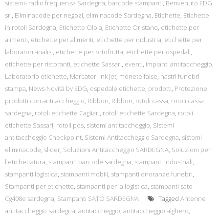
sistemi- radio frequenza Sardegna
,
barcode stampanti
,
Benvenuto EDG
srl
,
Eliminacode per negozi
,
eliminacode Sardegna
,
Etichette
,
Etichette
in rotoli Sardegna
,
Etichette Olbia
,
Etichette Oristano
,
etichette per
alimenti
,
etichette per alimenti
,
etichette per industria
,
etichette per
laboratori analisi
,
etichette per ortofrutta
,
etichette per ospedali
,
etichette per ristoranti
,
etichette Sassari
,
eventi
,
impianti antitaccheggio
,
Laboratorio etichette
,
Marcatori Ink Jet
,
monete false
,
nastri funebri
stampa
,
News-Novità by EDG
,
ospedale etichette
,
prodotti
,
Protezione
prodotti con antitaccheggio
,
Ribbon
,
Ribbon
,
rotoli cassa
,
rotoli cassa
sardegna
,
rotoli etichette Cagliari
,
rotoli etichette Sardegna
,
rotoli
etichette Sassari
,
rotoli pos
,
sistemi antitaccheggio
,
Sistemi
antitaccheggio Checkpoint
,
Sistemi Antitaccheggio Sardegna
,
sistemi
eliminacode
,
slider
,
Soluzioni Antitaccheggio SARDEGNA
,
Soluzioni per
l'etichettatura
,
stampanti barcode sardegna
,
stampanti industriali
,
stampanti logistica
,
stampanti mobili
,
stampanti onoranze funebri
,
Stampanti per etichette
,
stampanti per la logistica
,
stampanti sato
Cg408e sardegna
,
Stampanti SATO SARDEGNA
Tagged
Antenne
antitaccheggio sardegna
,
antitaccheggio
,
antitaccheggio alghero
,