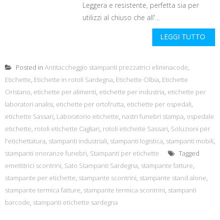
Leggera e resistente, perfetta sia per
utilizzi al chiuso che all'...
LEGGI TUTTO
Posted in
Antitaccheggio stampanti prezzatrici eliminacode
,
Etichette
,
Etichette in rotoli Sardegna
,
Etichette Olbia
,
Etichette
Oristano
,
etichette per alimenti
,
etichette per industria
,
etichette per
laboratori analisi
,
etichette per ortofrutta
,
etichette per ospedali
,
etichette Sassari
,
Laboratorio etichette
,
nastri funebri stampa
,
ospedale
etichette
,
rotoli etichette Cagliari
,
rotoli etichette Sassari
,
Soluzioni per
l'etichettatura
,
stampanti industriali
,
stampanti logistica
,
stampanti mobili
,
stampanti onoranze funebri
,
Stampanti per etichette
Tagged
emettitrici scontrini
,
Sato Stampanti Sardegna
,
stampante fatture
,
stampante per etichette
,
stampante scontrini
,
stampante stand alone
,
stampante termica fatture
,
stampante termica scontrini
,
stampanti
barcode
,
stampanti etichette sardegna