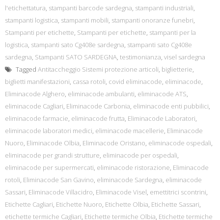
l'etichettatura
,
stampanti barcode sardegna
,
stampanti industriali
,
stampanti logistica
,
stampanti mobili
,
stampanti onoranze funebri
,
Stampanti per etichette
,
Stampanti per etichette
,
stampanti per la
logistica
,
stampanti sato Cg408e sardegna
,
stampanti sato Cg408e
sardegna
,
Stampanti SATO SARDEGNA
,
testimonianza
,
visel sardegna
Tagged
Antitaccheggio Sistemi protezione articoli
,
biglietterie
,
biglietti manifestazioni
,
cassa rotoli
,
covid eliminacode
,
eliminacode
,
Eliminacode Alghero
,
eliminacode ambulanti
,
eliminacode ATS
,
eliminacode Cagliari
,
Eliminacode Carbonia
,
eliminacode enti pubbilici
,
eliminacode farmacie
,
eliminacode frutta
,
Eliminacode Laboratori
,
eliminacode laboratori medici
,
eliminacode macellerie
,
Eliminacode
Nuoro
,
Eliminacode Olbia
,
Eliminacode Oristano
,
eliminacode ospedali
,
eliminacode per grandi strutture
,
eliminacode per ospedali
,
eliminacode per supermercati
,
eliminacode ristorazione
,
Eliminacode
rotoli
,
Eliminacode San Gavino
,
eliminacode Sardegna
,
eliminacode
Sassari
,
Eliminacode Villacidro
,
Eliminacode Visel
,
emettitrici scontrini
,
Etichette Cagliari
,
Etichette Nuoro
,
Etichette Olbia
,
Etichette Sassari
,
etichette termiche Cagliari
,
Etichette termiche Olbia
,
Etichette termiche