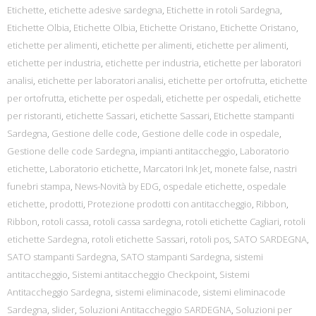
Etichette
,
etichette adesive sardegna
,
Etichette in rotoli Sardegna
,
Etichette Olbia
,
Etichette Olbia
,
Etichette Oristano
,
Etichette Oristano
,
etichette per alimenti
,
etichette per alimenti
,
etichette per alimenti
,
etichette per industria
,
etichette per industria
,
etichette per laboratori
analisi
,
etichette per laboratori analisi
,
etichette per ortofrutta
,
etichette
per ortofrutta
,
etichette per ospedali
,
etichette per ospedali
,
etichette
per ristoranti
,
etichette Sassari
,
etichette Sassari
,
Etichette stampanti
Sardegna
,
Gestione delle code
,
Gestione delle code in ospedale
,
Gestione delle code Sardegna
,
impianti antitaccheggio
,
Laboratorio
etichette
,
Laboratorio etichette
,
Marcatori Ink Jet
,
monete false
,
nastri
funebri stampa
,
News-Novità by EDG
,
ospedale etichette
,
ospedale
etichette
,
prodotti
,
Protezione prodotti con antitaccheggio
,
Ribbon
,
Ribbon
,
rotoli cassa
,
rotoli cassa sardegna
,
rotoli etichette Cagliari
,
rotoli
etichette Sardegna
,
rotoli etichette Sassari
,
rotoli pos
,
SATO SARDEGNA
,
SATO stampanti Sardegna
,
SATO stampanti Sardegna
,
sistemi
antitaccheggio
,
Sistemi antitaccheggio Checkpoint
,
Sistemi
Antitaccheggio Sardegna
,
sistemi eliminacode
,
sistemi eliminacode
Sardegna
,
slider
,
Soluzioni Antitaccheggio SARDEGNA
,
Soluzioni per