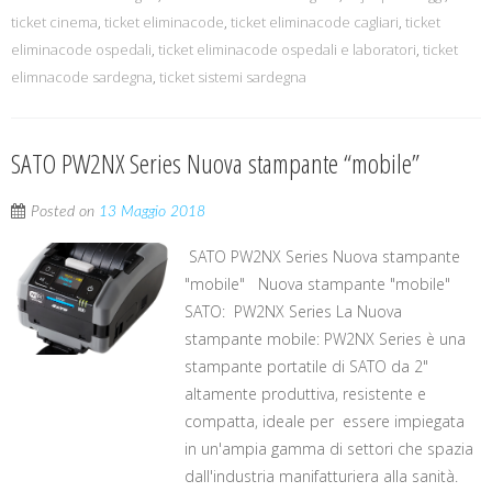
ticket cinema
,
ticket eliminacode
,
ticket eliminacode cagliari
,
ticket
eliminacode ospedali
,
ticket eliminacode ospedali e laboratori
,
ticket
elimnacode sardegna
,
ticket sistemi sardegna
SATO PW2NX Series Nuova stampante “mobile”
Posted on
13 Maggio 2018
SATO PW2NX Series Nuova stampante
"mobile" Nuova stampante "mobile"
SATO: PW2NX Series La Nuova
stampante mobile: PW2NX Series è una
stampante portatile di SATO da 2"
altamente produttiva, resistente e
compatta, ideale per essere impiegata
in un'ampia gamma di settori che spazia
dall'industria manifatturiera alla sanità.