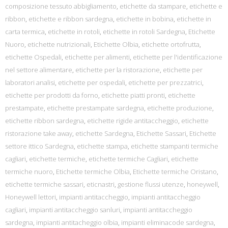
composizione tessuto abbigliamento
,
etichette da stampare
,
etichette e
ribbon
,
etichette e ribbon sardegna
,
etichette in bobina
,
etichette in
carta termica
,
etichette in rotoli
,
etichette in rotoli Sardegna
,
Etichette
Nuoro
,
etichette nutrizionali
,
Etichette Olbia
,
etichette ortofrutta
,
etichette Ospedali
,
etichette per alimenti
,
etichette per l'identificazione
nel settore alimentare
,
etichette per la ristorazione
,
etichette per
laboratori analisi
,
etichette per ospedali
,
etichette per prezzatrici
,
etichette per prodotti da forno
,
etichette piatti pronti
,
etichette
prestampate
,
etichette prestampate sardegna
,
etichette produzione
,
etichette ribbon sardegna
,
etichette rigide antitaccheggio
,
etichette
ristorazione take away
,
etichette Sardegna
,
Etichette Sassari
,
Etichette
settore ittico Sardegna
,
etichette stampa
,
etichette stampanti termiche
cagliari
,
etichette termiche
,
etichette termiche Cagliari
,
etichette
termiche nuoro
,
Etichette termiche Olbia
,
Etichette termiche Oristano
,
etichette termiche sassari
,
eticnastri
,
gestione flussi utenze
,
honeywell
,
Honeywell lettori
,
impianti antitaccheggio
,
impianti antitaccheggio
cagliari
,
impianti antitaccheggio sanluri
,
impianti antitaccheggio
sardegna
,
impianti antitacheggio olbia
,
impianti eliminacode sardegna
,