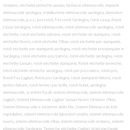
Oristano
,
etichette termiche sassari
,
farmacie eliminacode
,
impianti
eliminacode sardegna
,
installazione eliminacode sardegna
,
laboratori
eliminacode
,
p.o.s.
,
pos rotoli
,
Pos rotoli Sardegna
,
rotoli cassa
,
Rotoli
Cassa Sardegna
,
rotoli eliminacode
,
rotoli eliminacode sardegna
,
rotoli
etichette
,
rotoli etichette adesive
,
rotoli etichette da stampare
,
rotoli
etichette Nuoro
,
rotoli etichette Olbia
,
rotoli etichette per stampanti
,
rotoli etichette per stampanti sardegna
,
rotoli etichette prestampate in
Sardegna
,
rotoli etichette prezzatrice
,
rotoli etichette sardegna
,
rotoli
etichette Sassari
,
rotoli etichette stampanti
,
Rotoli etichette termiche
,
rotoli etichette termiche sardegna
,
rotoli per prezzatice
,
rotoli pos
,
Rotoli Pos Cagliari
,
Rotoli pos Sardegna
,
rotoli stampanti fatture
,
rotoli
termici fatture
,
rotoli termici per bolle
,
rotoli ticket
,
sardegna
eliminacode
,
scontrini fiscali
,
sistemi eliminacode
,
sistemi eliminacode
cagliari
,
Sistemi Eliminacode Cagliari Sassari Nuoro Oristano Olbia
,
Sistemi Eliminacode e Gestione delle File
,
Sistemi Eliminacode Enti
ospedalieri
,
sistemi eliminacode laboratori analisi
,
sistemi eliminacode
nuoro
,
sistemi eliminacode olbia
,
sistemi eliminacode oristano
,
sistemi
eliminacode Sardegna
,
Termiche etichette Cagliari
,
ticjet parcheggi
,