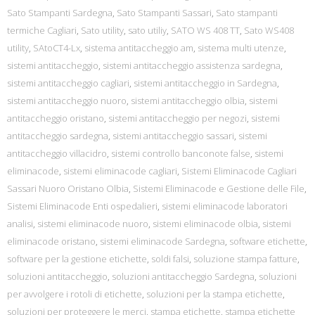
Sato Stampanti Sardegna
,
Sato Stampanti Sassari
,
Sato stampanti
termiche Cagliari
,
Sato utility
,
sato utiliy
,
SATO WS 408 TT
,
Sato WS408
utility
,
SAtoCT4-Lx
,
sistema antitaccheggio am
,
sistema multi utenze
,
sistemi antitaccheggio
,
sistemi antitaccheggio assistenza sardegna
,
sistemi antitaccheggio cagliari
,
sistemi antitaccheggio in Sardegna
,
sistemi antitaccheggio nuoro
,
sistemi antitaccheggio olbia
,
sistemi
antitaccheggio oristano
,
sistemi antitaccheggio per negozi
,
sistemi
antitaccheggio sardegna
,
sistemi antitaccheggio sassari
,
sistemi
antitaccheggio villacidro
,
sistemi controllo banconote false
,
sistemi
eliminacode
,
sistemi eliminacode cagliari
,
Sistemi Eliminacode Cagliari
Sassari Nuoro Oristano Olbia
,
Sistemi Eliminacode e Gestione delle File
,
Sistemi Eliminacode Enti ospedalieri
,
sistemi eliminacode laboratori
analisi
,
sistemi eliminacode nuoro
,
sistemi eliminacode olbia
,
sistemi
eliminacode oristano
,
sistemi eliminacode Sardegna
,
software etichette
,
software per la gestione etichette
,
soldi falsi
,
soluzione stampa fatture
,
soluzioni antitaccheggio
,
soluzioni antitaccheggio Sardegna
,
soluzioni
per avvolgere i rotoli di etichette
,
soluzioni per la stampa etichette
,
soluzioni per proteggere le merci
,
stampa etichette
,
stampa etichette