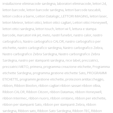
installazione eliminacode sardegna
,
laboratori eliminacode
,
lettori 2d
,
lettori barcode
,
lettori barcode sardegna
,
lettori barcode tascabili
,
lettori codice a barre
,
Lettori Datalogic
,
LETTORI IMAGING
,
lettori laser
,
lettori Meteor
,
lettori ottici
,
lettori ottici cagliari
,
Lettori ottici Honeywell
,
lettori ottici sardegna
,
lettori touch
,
lettori wi fi
,
lettura e stampa
barcode
,
marcatori ink jet
,
meto
,
nastri funebri
,
nastro calor
,
nastro
carbografico
,
Nastro carbografico CALOR
,
nastro carbografico per
etichette
,
nastro carbografico sardegna
,
Nastro carbografico Zebra
,
Nastro carbografico Zebra Sardegna
,
Nastro carbongrafico Zebra
Sardegna
,
nastro per stampanti sardegna
,
nice label
,
prezzatrici
,
prezzatrici METO
,
primera
,
programma creazione etichette
,
Programma
etichette Sardegna
,
programma gestione etichette Sato
,
PROGRAMMI
ETICHETTE
,
programmi gestione etichette
,
protezioni antitaccheggio
,
ribbon
,
Ribbon Bixolon
,
ribbon cagliari ribbon sassari ribbon olbia
,
Ribbon CALOR
,
Ribbon Citizen
,
ribbon Datamax
,
ribbon Honeywell
,
ribbon Intermec
,
ribbon nuoro
,
ribbon oristano
,
ribbon per etichette
,
ribbon per stampanti Sato
,
ribbon per stampanti Zebra
,
ribbon
sardegna
,
Ribbon sato
,
Ribbon Sato Sardegna
,
Ribbon TEC
,
Ribbon