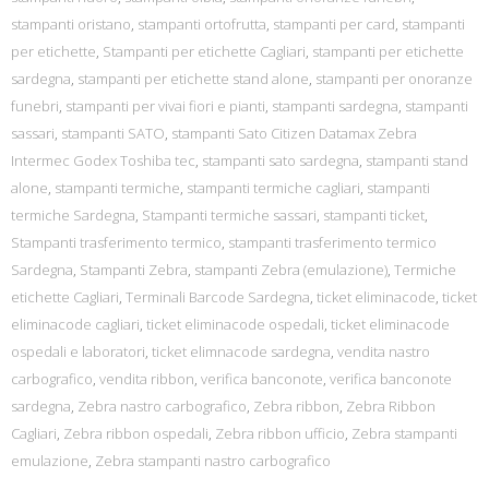
stampanti oristano
,
stampanti ortofrutta
,
stampanti per card
,
stampanti
per etichette
,
Stampanti per etichette Cagliari
,
stampanti per etichette
sardegna
,
stampanti per etichette stand alone
,
stampanti per onoranze
funebri
,
stampanti per vivai fiori e pianti
,
stampanti sardegna
,
stampanti
sassari
,
stampanti SATO
,
stampanti Sato Citizen Datamax Zebra
Intermec Godex Toshiba tec
,
stampanti sato sardegna
,
stampanti stand
alone
,
stampanti termiche
,
stampanti termiche cagliari
,
stampanti
termiche Sardegna
,
Stampanti termiche sassari
,
stampanti ticket
,
Stampanti trasferimento termico
,
stampanti trasferimento termico
Sardegna
,
Stampanti Zebra
,
stampanti Zebra (emulazione)
,
Termiche
etichette Cagliari
,
Terminali Barcode Sardegna
,
ticket eliminacode
,
ticket
eliminacode cagliari
,
ticket eliminacode ospedali
,
ticket eliminacode
ospedali e laboratori
,
ticket elimnacode sardegna
,
vendita nastro
carbografico
,
vendita ribbon
,
verifica banconote
,
verifica banconote
sardegna
,
Zebra nastro carbografico
,
Zebra ribbon
,
Zebra Ribbon
Cagliari
,
Zebra ribbon ospedali
,
Zebra ribbon ufficio
,
Zebra stampanti
emulazione
,
Zebra stampanti nastro carbografico