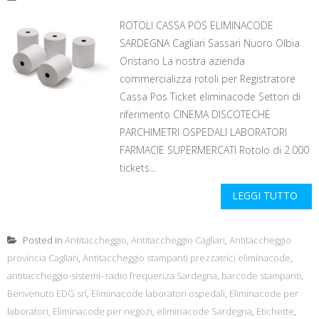
ROTOLI CASSA POS ELIMINACODE
SARDEGNA Cagliari Sassari Nuoro Olbia
Oristano La nostra azienda
commercializza rotoli per Registratore
Cassa Pos Ticket eliminacode Settori di
riferimento CINEMA DISCOTECHE
PARCHIMETRI OSPEDALI LABORATORI
FARMACIE SUPERMERCATI Rotolo di 2.000
tickets...
LEGGI TUTTO
Posted in
Antitaccheggio
,
Antitaccheggio Cagliari
,
Antitaccheggio
provincia Cagliari
,
Antitaccheggio stampanti prezzatrici eliminacode
,
antitaccheggio-sistemi- radio frequenza Sardegna
,
barcode stampanti
,
Benvenuto EDG srl
,
Eliminacode laboratori ospedali
,
Eliminacode per
laboratori
,
Eliminacode per negozi
,
eliminacode Sardegna
,
Etichette
,