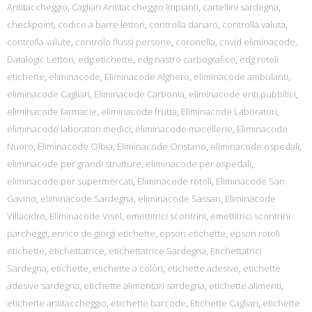
Antitaccheggio
,
Cagliari Antitaccheggio Impianti
,
cartellini sardegna
,
checkpoint
,
codice a barre lettori
,
controlla danaro
,
controlla valuta
,
controlla valute
,
controlo flussi persone
,
coronella
,
covid eliminacode
,
Datalogic Lettori
,
edg etichette
,
edg nastro carbografico
,
edg rotoli
etichette
,
eliminacode
,
Eliminacode Alghero
,
eliminacode ambulanti
,
eliminacode Cagliari
,
Eliminacode Carbonia
,
eliminacode enti pubbilici
,
eliminacode farmacie
,
eliminacode frutta
,
Eliminacode Laboratori
,
eliminacode laboratori medici
,
eliminacode macellerie
,
Eliminacode
Nuoro
,
Eliminacode Olbia
,
Eliminacode Oristano
,
eliminacode ospedali
,
eliminacode per grandi strutture
,
eliminacode per ospedali
,
eliminacode per supermercati
,
Eliminacode rotoli
,
Eliminacode San
Gavino
,
eliminacode Sardegna
,
eliminacode Sassari
,
Eliminacode
Villacidro
,
Eliminacode Visel
,
emettitrici scontrini
,
emettitrici scontrini
parcheggi
,
enrico de giorgi etichette
,
epson etichette
,
epson rotoli
etichette
,
etichettatrice
,
etichettatrice Sardegna
,
Etichettatrici
Sardegna
,
etichette
,
etichette a colori
,
etichette adesive
,
etichette
adesive sardegna
,
etichette alimentari sardegna
,
etichette alimenti
,
etichette antitaccheggio
,
etichette barcode
,
Etichette Cagliari
,
etichette