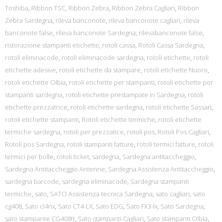
Toshiba
,
Ribbon TSC
,
Ribbon Zebra
,
Ribbon Zebra Cagliari
,
Ribbon
Zebra Sardegna
,
rileva banconote
,
rileva banconote cagliari
,
rileva
banconote false
,
rileva banconote Sardegna
,
rilevabanconote false
,
ristorazione stampanti etichette
,
rotoli cassa
,
Rotoli Cassa Sardegna
,
rotoli eliminacode
,
rotoli eliminacode sardegna
,
rotoli etichette
,
rotoli
etichette adesive
,
rotoli etichette da stampare
,
rotoli etichette Nuoro
,
rotoli etichette Olbia
,
rotoli etichette per stampanti
,
rotoli etichette per
stampanti sardegna
,
rotoli etichette prestampate in Sardegna
,
rotoli
etichette prezzatrice
,
rotoli etichette sardegna
,
rotoli etichette Sassari
,
rotoli etichette stampanti
,
Rotoli etichette termiche
,
rotoli etichette
termiche sardegna
,
rotoli per prezzatice
,
rotoli pos
,
Rotoli Pos Cagliari
,
Rotoli pos Sardegna
,
rotoli stampanti fatture
,
rotoli termici fatture
,
rotoli
termici per bolle
,
rotoli ticket
,
sardegna
,
Sardegna antitaccheggio
,
Sardegna Antitaccheggio Antenne
,
Sardegna Assistenza Antitaccheggio
,
sardegna barcode
,
sardegna eliminacode
,
Sardegna stampanti
termiche
,
sato
,
SATO Assistenza tecnica Sardegna
,
sato cagliari
,
sato
cg408
,
Sato cl4nx
,
Sato CT4-LX
,
Sato EDG
,
Sato FX3-lx
,
Sato Sardegna
,
sato stampante CG408tt
,
Sato stampanti Cagliari
,
Sato stampanti Olbia
,