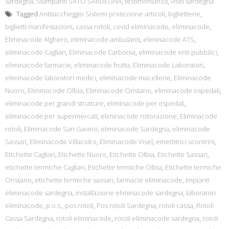
sardegna
,
Stampanti SATO SARDEGNA
,
testimonianza
,
visel sardegna
Tagged
Antitaccheggio Sistemi protezione articoli
,
biglietterie
,
biglietti manifestazioni
,
cassa rotoli
,
covid eliminacode
,
eliminacode
,
Eliminacode Alghero
,
eliminacode ambulanti
,
eliminacode ATS
,
eliminacode Cagliari
,
Eliminacode Carbonia
,
eliminacode enti pubbilici
,
eliminacode farmacie
,
eliminacode frutta
,
Eliminacode Laboratori
,
eliminacode laboratori medici
,
eliminacode macellerie
,
Eliminacode
Nuoro
,
Eliminacode Olbia
,
Eliminacode Oristano
,
eliminacode ospedali
,
eliminacode per grandi strutture
,
eliminacode per ospedali
,
eliminacode per supermercati
,
eliminacode ristorazione
,
Eliminacode
rotoli
,
Eliminacode San Gavino
,
eliminacode Sardegna
,
eliminacode
Sassari
,
Eliminacode Villacidro
,
Eliminacode Visel
,
emettitrici scontrini
,
Etichette Cagliari
,
Etichette Nuoro
,
Etichette Olbia
,
Etichette Sassari
,
etichette termiche Cagliari
,
Etichette termiche Olbia
,
Etichette termiche
Oristano
,
etichette termiche sassari
,
farmacie eliminacode
,
impianti
eliminacode sardegna
,
installazione eliminacode sardegna
,
laboratori
eliminacode
,
p.o.s.
,
pos rotoli
,
Pos rotoli Sardegna
,
rotoli cassa
,
Rotoli
Cassa Sardegna
,
rotoli eliminacode
,
rotoli eliminacode sardegna
,
rotoli