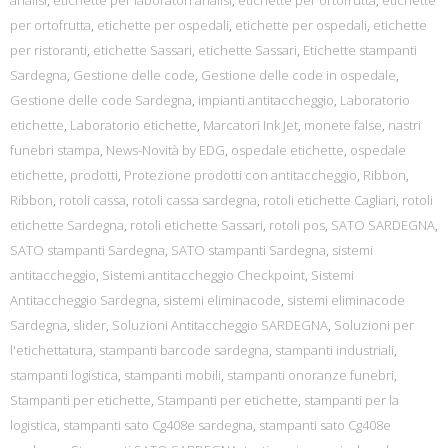
analisi
,
etichette per laboratori analisi
,
etichette per ortofrutta
,
etichette
per ortofrutta
,
etichette per ospedali
,
etichette per ospedali
,
etichette
per ristoranti
,
etichette Sassari
,
etichette Sassari
,
Etichette stampanti
Sardegna
,
Gestione delle code
,
Gestione delle code in ospedale
,
Gestione delle code Sardegna
,
impianti antitaccheggio
,
Laboratorio
etichette
,
Laboratorio etichette
,
Marcatori Ink Jet
,
monete false
,
nastri
funebri stampa
,
News-Novità by EDG
,
ospedale etichette
,
ospedale
etichette
,
prodotti
,
Protezione prodotti con antitaccheggio
,
Ribbon
,
Ribbon
,
rotoli cassa
,
rotoli cassa sardegna
,
rotoli etichette Cagliari
,
rotoli
etichette Sardegna
,
rotoli etichette Sassari
,
rotoli pos
,
SATO SARDEGNA
,
SATO stampanti Sardegna
,
SATO stampanti Sardegna
,
sistemi
antitaccheggio
,
Sistemi antitaccheggio Checkpoint
,
Sistemi
Antitaccheggio Sardegna
,
sistemi eliminacode
,
sistemi eliminacode
Sardegna
,
slider
,
Soluzioni Antitaccheggio SARDEGNA
,
Soluzioni per
l'etichettatura
,
stampanti barcode sardegna
,
stampanti industriali
,
stampanti logistica
,
stampanti mobili
,
stampanti onoranze funebri
,
Stampanti per etichette
,
Stampanti per etichette
,
stampanti per la
logistica
,
stampanti sato Cg408e sardegna
,
stampanti sato Cg408e