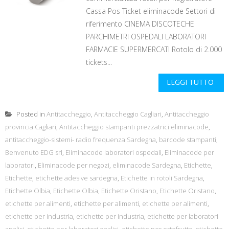
Cassa Pos Ticket eliminacode Settori di
riferimento CINEMA DISCOTECHE
PARCHIMETRI OSPEDALI LABORATORI
FARMACIE SUPERMERCATI Rotolo di 2.000
tickets...
LEGGI TUTTO
Posted in
Antitaccheggio
,
Antitaccheggio Cagliari
,
Antitaccheggio
provincia Cagliari
,
Antitaccheggio stampanti prezzatrici eliminacode
,
antitaccheggio-sistemi- radio frequenza Sardegna
,
barcode stampanti
,
Benvenuto EDG srl
,
Eliminacode laboratori ospedali
,
Eliminacode per
laboratori
,
Eliminacode per negozi
,
eliminacode Sardegna
,
Etichette
,
Etichette
,
etichette adesive sardegna
,
Etichette in rotoli Sardegna
,
Etichette Olbia
,
Etichette Olbia
,
Etichette Oristano
,
Etichette Oristano
,
etichette per alimenti
,
etichette per alimenti
,
etichette per alimenti
,
etichette per industria
,
etichette per industria
,
etichette per laboratori