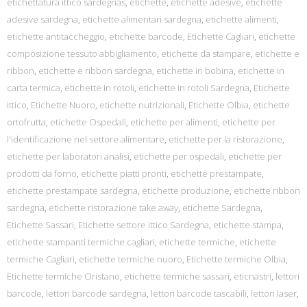
etichettatura ittico sardegnas
,
etichette
,
etichette adesive
,
etichette
adesive sardegna
,
etichette alimentari sardegna
,
etichette alimenti
,
etichette antitaccheggio
,
etichette barcode
,
Etichette Cagliari
,
etichette
composizione tessuto abbigliamento
,
etichette da stampare
,
etichette e
ribbon
,
etichette e ribbon sardegna
,
etichette in bobina
,
etichette in
carta termica
,
etichette in rotoli
,
etichette in rotoli Sardegna
,
Etichette
ittico
,
Etichette Nuoro
,
etichette nutrizionali
,
Etichette Olbia
,
etichette
ortofrutta
,
etichette Ospedali
,
etichette per alimenti
,
etichette per
l'identificazione nel settore alimentare
,
etichette per la ristorazione
,
etichette per laboratori analisi
,
etichette per ospedali
,
etichette per
prodotti da forno
,
etichette piatti pronti
,
etichette prestampate
,
etichette prestampate sardegna
,
etichette produzione
,
etichette ribbon
sardegna
,
etichette ristorazione take away
,
etichette Sardegna
,
Etichette Sassari
,
Etichette settore ittico Sardegna
,
etichette stampa
,
etichette stampanti termiche cagliari
,
etichette termiche
,
etichette
termiche Cagliari
,
etichette termiche nuoro
,
Etichette termiche Olbia
,
Etichette termiche Oristano
,
etichette termiche sassari
,
eticnastri
,
lettori
barcode
,
lettori barcode sardegna
,
lettori barcode tascabili
,
lettori laser
,