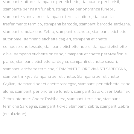
stampante fatture
,
stampante per etichette
,
stampante per fioristi
,
stampante per nastri funebri
,
stampante per onoranze funebri
,
stampante stand alone
,
stampante termica fatture
,
stampanti a
trasferimento termico
,
stampanti barcode
,
stampanti barcode sardegna
,
stampanti emulazione Zebra
,
stampanti etichette
,
stampanti etichette
autonome
,
stampanti etichette cagliari
,
stampanti etichette
composizione tessuto
,
stampanti etichette nuoro
,
stampanti etichette
olbia
,
stampanti etichette oristano
,
Stampanti etichette per vivai fiori e
piante
,
stampanti etichette sardegna
,
stampanti etichette sassari
,
stampanti etichette termiche
,
STAMPANTI FLOROVIVAISTI SARDEGNA
,
stampanti ink jet
,
stampanti per etichette
,
Stampanti per etichette
Cagliari
,
stampanti per etichette sardegna
,
stampanti per etichette stand
alone
,
stampanti per onoranze funebri
,
stampanti Sato Citizen Datamax
Zebra Intermec Godex Toshiba tec
,
stampanti termiche
,
stampanti
termiche Sardegna
,
stampanti ticket
,
Stampanti Zebra
,
stampanti Zebra
(emulazione)