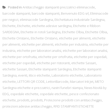
Posted in
Antitaccheggio stampanti prezzatrici eliminacode
,
barcode stampanti
,
barcode stampanti
,
Benvenuto EDG srl
,
Eliminacode
per negozi
,
eliminacode Sardegna
,
Etichettatura industriale Sardegna
,
Etichette
,
Etichette
,
etichette adesive sardegna
,
Etichette e Ribbon
SARDEGNA
,
Etichette in rotoli Sardegna
,
Etichette Olbia
,
Etichette Olbia
,
Etichette Oristano
,
Etichette Oristano
,
etichette per alimenti
,
etichette
per alimenti
,
etichette per alimenti
,
etichette per industria
,
etichette per
industria
,
etichette per laboratori analisi
,
etichette per laboratori analisi
,
etichette per ortofrutta
,
etichette per ortofrutta
,
etichette per ospedali
,
etichette per ospedali
,
etichette per ristoranti
,
etichette Sassari
,
etichette Sassari
,
Etichette stampanti Sardegna
,
Etichette stampanti
Sardegna
,
eventi
,
ittico etichette
,
Laboratorio etichette
,
Laboratorio
etichette
,
LETTORI QR CODE
,
LettoriBarcode
,
Marcatori Ink Jet
,
METO
Sardegna etichette e prezzatrici
,
nastri funebri stampa
,
News-Novità by
EDG
,
ospedale etichette
,
ospedale etichette
,
pesce confezionato
etichette
,
prodotti
,
prodotti
,
Protezione prodotti con antitaccheggio
,
protezioni adesive antitaccheggio
,
RFID STAMPANTI ETICHETTE