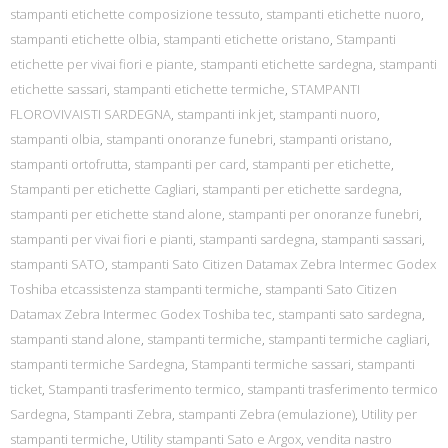
stampanti etichette composizione tessuto
,
stampanti etichette nuoro
,
stampanti etichette olbia
,
stampanti etichette oristano
,
Stampanti
etichette per vivai fiori e piante
,
stampanti etichette sardegna
,
stampanti
etichette sassari
,
stampanti etichette termiche
,
STAMPANTI
FLOROVIVAISTI SARDEGNA
,
stampanti ink jet
,
stampanti nuoro
,
stampanti olbia
,
stampanti onoranze funebri
,
stampanti oristano
,
stampanti ortofrutta
,
stampanti per card
,
stampanti per etichette
,
Stampanti per etichette Cagliari
,
stampanti per etichette sardegna
,
stampanti per etichette stand alone
,
stampanti per onoranze funebri
,
stampanti per vivai fiori e pianti
,
stampanti sardegna
,
stampanti sassari
,
stampanti SATO
,
stampanti Sato Citizen Datamax Zebra Intermec Godex
Toshiba etcassistenza stampanti termiche
,
stampanti Sato Citizen
Datamax Zebra Intermec Godex Toshiba tec
,
stampanti sato sardegna
,
stampanti stand alone
,
stampanti termiche
,
stampanti termiche cagliari
,
stampanti termiche Sardegna
,
Stampanti termiche sassari
,
stampanti
ticket
,
Stampanti trasferimento termico
,
stampanti trasferimento termico
Sardegna
,
Stampanti Zebra
,
stampanti Zebra (emulazione)
,
Utility per
stampanti termiche
,
Utility stampanti Sato e Argox
,
vendita nastro