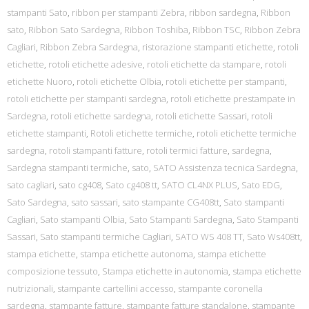
stampanti Sato
,
ribbon per stampanti Zebra
,
ribbon sardegna
,
Ribbon
sato
,
Ribbon Sato Sardegna
,
Ribbon Toshiba
,
Ribbon TSC
,
Ribbon Zebra
Cagliari
,
Ribbon Zebra Sardegna
,
ristorazione stampanti etichette
,
rotoli
etichette
,
rotoli etichette adesive
,
rotoli etichette da stampare
,
rotoli
etichette Nuoro
,
rotoli etichette Olbia
,
rotoli etichette per stampanti
,
rotoli etichette per stampanti sardegna
,
rotoli etichette prestampate in
Sardegna
,
rotoli etichette sardegna
,
rotoli etichette Sassari
,
rotoli
etichette stampanti
,
Rotoli etichette termiche
,
rotoli etichette termiche
sardegna
,
rotoli stampanti fatture
,
rotoli termici fatture
,
sardegna
,
Sardegna stampanti termiche
,
sato
,
SATO Assistenza tecnica Sardegna
,
sato cagliari
,
sato cg408
,
Sato cg408 tt
,
SATO CL4NX PLUS
,
Sato EDG
,
Sato Sardegna
,
sato sassari
,
sato stampante CG408tt
,
Sato stampanti
Cagliari
,
Sato stampanti Olbia
,
Sato Stampanti Sardegna
,
Sato Stampanti
Sassari
,
Sato stampanti termiche Cagliari
,
SATO WS 408 TT
,
Sato Ws408tt
,
stampa etichette
,
stampa etichette autonoma
,
stampa etichette
composizione tessuto
,
Stampa etichette in autonomia
,
stampa etichette
nutrizionali
,
stampante cartellini accesso
,
stampante coronella
sardegna
,
stampante fatture
,
stampante fatture standalone
,
stampante