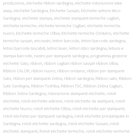
produzione
,
etichette ribbon sardegna
,
etichette ristorazione take
away
,
etichette Sardegna
,
Etichette Sassari
,
Etichette settore ittico
Sardegna
,
etichette stampa
,
etichette stampanti termiche cagliari
,
etichette termiche
,
etichette termiche Cagliari
,
etichette termiche
nuoro
,
Etichette termiche Olbia
,
Etichette termiche Oristano
,
etichette
termiche sassari
,
eticnastri
,
lettori barcode
,
lettori barcode sardegna
,
lettori barcode tascabili
,
lettori laser
,
lettori ottici sardegna
,
lettura e
stampa barcode
,
nastro per stampanti sardegna
,
programma gestione
etichette Sato
,
ribbon
,
ribbon cagliari ribbon sassari ribbon olbia
,
Ribbon CALOR
,
ribbon nuoro
,
ribbon oristano
,
ribbon per stampanti
Sato
,
ribbon per stampanti Zebra
,
ribbon sardegna
,
Ribbon sato
,
Ribbon
Sato Sardegna
,
Ribbon Toshiba
,
Ribbon TSC
,
Ribbon Zebra Cagliari
,
Ribbon Zebra Sardegna
,
ristorazione stampanti etichette
,
rotoli
etichette
,
rotoli etichette adesive
,
rotoli etichette da stampare
,
rotoli
etichette Nuoro
,
rotoli etichette Olbia
,
rotoli etichette per stampanti
,
rotoli etichette per stampanti sardegna
,
rotoli etichette prestampate in
Sardegna
,
rotoli etichette sardegna
,
rotoli etichette Sassari
,
rotoli
etichette stampanti
,
Rotoli etichette termiche
,
rotoli etichette termiche