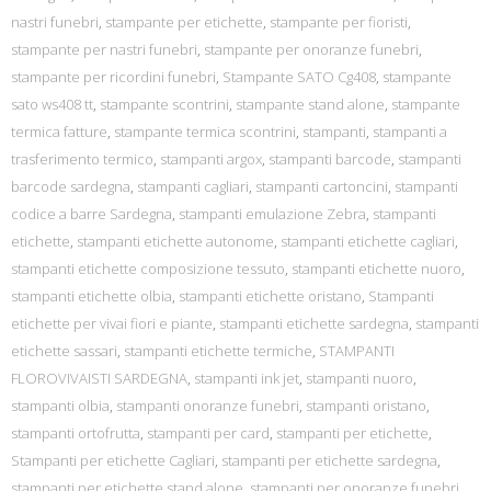
nastri funebri
,
stampante per etichette
,
stampante per fioristi
,
stampante per nastri funebri
,
stampante per onoranze funebri
,
stampante per ricordini funebri
,
Stampante SATO Cg408
,
stampante
sato ws408 tt
,
stampante scontrini
,
stampante stand alone
,
stampante
termica fatture
,
stampante termica scontrini
,
stampanti
,
stampanti a
trasferimento termico
,
stampanti argox
,
stampanti barcode
,
stampanti
barcode sardegna
,
stampanti cagliari
,
stampanti cartoncini
,
stampanti
codice a barre Sardegna
,
stampanti emulazione Zebra
,
stampanti
etichette
,
stampanti etichette autonome
,
stampanti etichette cagliari
,
stampanti etichette composizione tessuto
,
stampanti etichette nuoro
,
stampanti etichette olbia
,
stampanti etichette oristano
,
Stampanti
etichette per vivai fiori e piante
,
stampanti etichette sardegna
,
stampanti
etichette sassari
,
stampanti etichette termiche
,
STAMPANTI
FLOROVIVAISTI SARDEGNA
,
stampanti ink jet
,
stampanti nuoro
,
stampanti olbia
,
stampanti onoranze funebri
,
stampanti oristano
,
stampanti ortofrutta
,
stampanti per card
,
stampanti per etichette
,
Stampanti per etichette Cagliari
,
stampanti per etichette sardegna
,
stampanti per etichette stand alone
,
stampanti per onoranze funebri
,