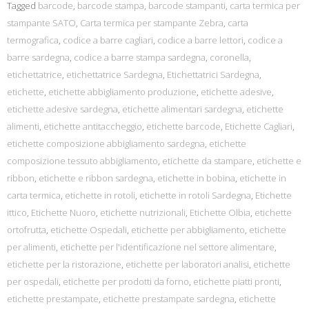
Tagged
barcode
,
barcode stampa
,
barcode stampanti
,
carta termica per
stampante SATO
,
Carta termica per stampante Zebra
,
carta
termografica
,
codice a barre cagliari
,
codice a barre lettori
,
codice a
barre sardegna
,
codice a barre stampa sardegna
,
coronella
,
etichettatrice
,
etichettatrice Sardegna
,
Etichettatrici Sardegna
,
etichette
,
etichette abbigliamento produzione
,
etichette adesive
,
etichette adesive sardegna
,
etichette alimentari sardegna
,
etichette
alimenti
,
etichette antitaccheggio
,
etichette barcode
,
Etichette Cagliari
,
etichette composizione abbigliamento sardegna
,
etichette
composizione tessuto abbigliamento
,
etichette da stampare
,
etichette e
ribbon
,
etichette e ribbon sardegna
,
etichette in bobina
,
etichette in
carta termica
,
etichette in rotoli
,
etichette in rotoli Sardegna
,
Etichette
ittico
,
Etichette Nuoro
,
etichette nutrizionali
,
Etichette Olbia
,
etichette
ortofrutta
,
etichette Ospedali
,
etichette per abbigliamento
,
etichette
per alimenti
,
etichette per l'identificazione nel settore alimentare
,
etichette per la ristorazione
,
etichette per laboratori analisi
,
etichette
per ospedali
,
etichette per prodotti da forno
,
etichette piatti pronti
,
etichette prestampate
,
etichette prestampate sardegna
,
etichette