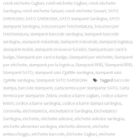
rotoli etichette Cagliari
,
rotoli etichette Cagliari
,
rotoli etichette
Sardegna
,
rotoli etichette Sassari
,
rotoli etichette Sassari
,
SATO
SARDEGNA
,
SATO SARDEGNA
,
SATO stampanti Sardegna
,
SATO
stampanti Sardegna
,
Soluzioni per l'etichettatura
,
Soluzioni per
l’etichettatura
,
stampanti barcode sardegna
,
stampanti barcode
sardegna
,
stampanti industriali
,
stampanti industriali
,
stampanti logistica
,
stampanti mobili
,
stampanti onoranze funebri
,
Stampanti per card e
badge
,
Stampanti per card e badge
,
Stampanti per etichette
,
Stampanti
per etichette
,
stampanti per la logistica
,
Stampanti RFID
,
Stampanti RFID
,
Stampanti SATO
,
stampanti sato Cg408e sardegna
,
stampanti sato
Cg408e sardegna
,
Stampanti SATO SARDEGNA
Tagged
barcode
stampa
,
barcode stampanti
,
carta termica per stampante SATO
,
Carta
termica per stampante Zebra
,
codice a barre cagliari
,
codice a barre
lettori
,
codice a barre sardegna
,
codice a barre stampa sardegna
,
coronella
,
etichettatrice
,
etichettatrice Sardegna
,
Etichettatrici
Sardegna
,
etichette
,
etichette adesive
,
etichette adesive sardegna
,
etichette alimentari sardegna
,
etichette alimenti
,
etichette
antitaccheggio
,
etichette barcode
,
Etichette Cagliari
,
etichette