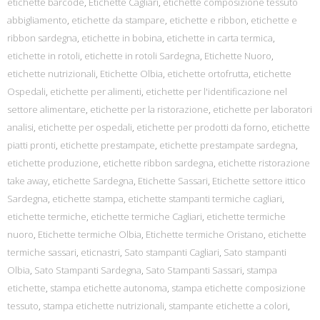
etichette barcode
,
Etichette Cagliari
,
etichette composizione tessuto
abbigliamento
,
etichette da stampare
,
etichette e ribbon
,
etichette e
ribbon sardegna
,
etichette in bobina
,
etichette in carta termica
,
etichette in rotoli
,
etichette in rotoli Sardegna
,
Etichette Nuoro
,
etichette nutrizionali
,
Etichette Olbia
,
etichette ortofrutta
,
etichette
Ospedali
,
etichette per alimenti
,
etichette per l'identificazione nel
settore alimentare
,
etichette per la ristorazione
,
etichette per laboratori
analisi
,
etichette per ospedali
,
etichette per prodotti da forno
,
etichette
piatti pronti
,
etichette prestampate
,
etichette prestampate sardegna
,
etichette produzione
,
etichette ribbon sardegna
,
etichette ristorazione
take away
,
etichette Sardegna
,
Etichette Sassari
,
Etichette settore ittico
Sardegna
,
etichette stampa
,
etichette stampanti termiche cagliari
,
etichette termiche
,
etichette termiche Cagliari
,
etichette termiche
nuoro
,
Etichette termiche Olbia
,
Etichette termiche Oristano
,
etichette
termiche sassari
,
eticnastri
,
Sato stampanti Cagliari
,
Sato stampanti
Olbia
,
Sato Stampanti Sardegna
,
Sato Stampanti Sassari
,
stampa
etichette
,
stampa etichette autonoma
,
stampa etichette composizione
tessuto
,
stampa etichette nutrizionali
,
stampante etichette a colori
,