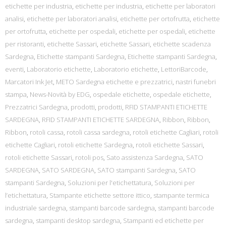
etichette per industria
,
etichette per industria
,
etichette per laboratori
analisi
,
etichette per laboratori analisi
,
etichette per ortofrutta
,
etichette
per ortofrutta
,
etichette per ospedali
,
etichette per ospedali
,
etichette
per ristoranti
,
etichette Sassari
,
etichette Sassari
,
etichette scadenza
Sardegna
,
Etichette stampanti Sardegna
,
Etichette stampanti Sardegna
,
eventi
,
Laboratorio etichette
,
Laboratorio etichette
,
LettoriBarcode
,
Marcatori Ink Jet
,
METO Sardegna etichette e prezzatrici
,
nastri funebri
stampa
,
News-Novità by EDG
,
ospedale etichette
,
ospedale etichette
,
Prezzatrici Sardegna
,
prodotti
,
prodotti
,
RFID STAMPANTI ETICHETTE
SARDEGNA
,
RFID STAMPANTI ETICHETTE SARDEGNA
,
Ribbon
,
Ribbon
,
Ribbon
,
rotoli cassa
,
rotoli cassa sardegna
,
rotoli etichette Cagliari
,
rotoli
etichette Cagliari
,
rotoli etichette Sardegna
,
rotoli etichette Sassari
,
rotoli etichette Sassari
,
rotoli pos
,
Sato assistenza Sardegna
,
SATO
SARDEGNA
,
SATO SARDEGNA
,
SATO stampanti Sardegna
,
SATO
stampanti Sardegna
,
Soluzioni per l'etichettatura
,
Soluzioni per
l’etichettatura
,
Stampante etichette settore ittico
,
stampante termica
industriale sardegna
,
stampanti barcode sardegna
,
stampanti barcode
sardegna
,
stampanti desktop sardegna
,
Stampanti ed etichette per