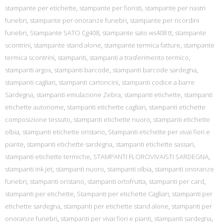
stampante per etichette
,
stampante per fioristi
,
stampante per nastri
funebri
,
stampante per onoranze funebri
,
stampante per ricordini
funebri
,
Stampante SATO Cg408
,
stampante sato ws408 tt
,
stampante
scontrini
,
stampante stand alone
,
stampante termica fatture
,
stampante
termica scontrini
,
stampanti
,
stampanti a trasferimento termico
,
stampanti argox
,
stampanti barcode
,
stampanti barcode sardegna
,
stampanti cagliari
,
stampanti cartoncini
,
stampanti codice a barre
Sardegna
,
stampanti emulazione Zebra
,
stampanti etichette
,
stampanti
etichette autonome
,
stampanti etichette cagliari
,
stampanti etichette
composizione tessuto
,
stampanti etichette nuoro
,
stampanti etichette
olbia
,
stampanti etichette oristano
,
Stampanti etichette per vivai fiori e
piante
,
stampanti etichette sardegna
,
stampanti etichette sassari
,
stampanti etichette termiche
,
STAMPANTI FLOROVIVAISTI SARDEGNA
,
stampanti ink jet
,
stampanti nuoro
,
stampanti olbia
,
stampanti onoranze
funebri
,
stampanti oristano
,
stampanti ortofrutta
,
stampanti per card
,
stampanti per etichette
,
Stampanti per etichette Cagliari
,
stampanti per
etichette sardegna
,
stampanti per etichette stand alone
,
stampanti per
onoranze funebri
,
stampanti per vivai fiori e pianti
,
stampanti sardegna
,