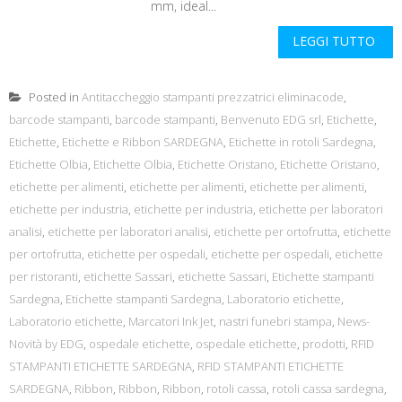
mm, ideal...
LEGGI TUTTO
Posted in
Antitaccheggio stampanti prezzatrici eliminacode
,
barcode stampanti
,
barcode stampanti
,
Benvenuto EDG srl
,
Etichette
,
Etichette
,
Etichette e Ribbon SARDEGNA
,
Etichette in rotoli Sardegna
,
Etichette Olbia
,
Etichette Olbia
,
Etichette Oristano
,
Etichette Oristano
,
etichette per alimenti
,
etichette per alimenti
,
etichette per alimenti
,
etichette per industria
,
etichette per industria
,
etichette per laboratori
analisi
,
etichette per laboratori analisi
,
etichette per ortofrutta
,
etichette
per ortofrutta
,
etichette per ospedali
,
etichette per ospedali
,
etichette
per ristoranti
,
etichette Sassari
,
etichette Sassari
,
Etichette stampanti
Sardegna
,
Etichette stampanti Sardegna
,
Laboratorio etichette
,
Laboratorio etichette
,
Marcatori Ink Jet
,
nastri funebri stampa
,
News-
Novità by EDG
,
ospedale etichette
,
ospedale etichette
,
prodotti
,
RFID
STAMPANTI ETICHETTE SARDEGNA
,
RFID STAMPANTI ETICHETTE
SARDEGNA
,
Ribbon
,
Ribbon
,
Ribbon
,
rotoli cassa
,
rotoli cassa sardegna
,