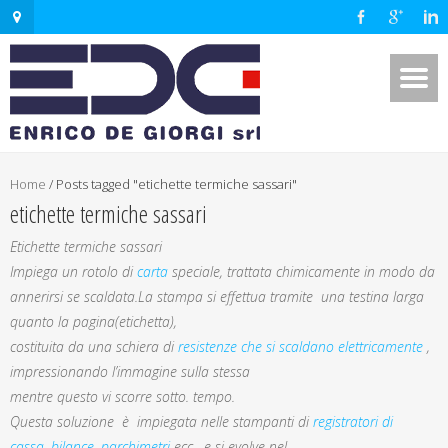
Home
/
Posts tagged "etichette termiche sassari"
etichette termiche sassari
Etichette termiche sassari
Impiega un rotolo di
carta
speciale, trattata chimicamente in modo da
annerirsi se scaldata.La stampa si effettua tramite una testina larga
quanto la pagina(etichetta),
costituita da una schiera di
resistenze che si scaldano elettricamente
,
impressionando l’immagine sulla stessa
mentre questo vi scorre sotto. tempo.
Questa soluzione è impiegata nelle stampanti di
registratori di
cassa
,
bilance
,
parchimetri
ecc. e si evolve nel