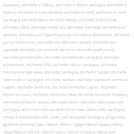
stampare
,
etichette e ribbon
,
etichette e ribbon sardegna
,
etichette in
bobina
,
etichette in carta termica
,
etichette in rotoli
,
etichette in rotoli
Sardegna
,
Etichette ittico
,
Etichette Nuoro
,
etichette nutrizionali
,
Etichette Olbia
,
etichette ortofrutta
,
etichette Ospedali
,
etichette per
alimenti
,
etichette per l'identificazione nel settore alimentare
,
etichette
per la ristorazione
,
etichette per laboratori analisi
,
etichette per
ospedali
,
etichette per prodotti da forno
,
etichette piatti pronti
,
etichette prestampate
,
etichette prestampate sardegna
,
etichette
produzione
,
etichette RFID
,
etichette ribbon sardegna
,
etichette
ristorazione take away
,
etichette Sardegna
,
Etichette Sassari
,
Etichette
settore ittico Sardegna
,
etichette stampa
,
etichette stampanti termiche
cagliari
,
etichette termiche
,
etichette termiche Cagliari
,
etichette
termiche nuoro
,
Etichette termiche Olbia
,
Etichette termiche Oristano
,
etichette termiche sassari
,
eticnastri
,
lettori barcode
,
lettori barcode
sardegna
,
lettori barcode tascabili
,
lettori laser
,
lettori ottici sardegna
,
lettura e stampa barcode
,
nastro per stampanti sardegna
,
programma
gestione etichette Sato
,
ribbon
,
ribbon cagliari ribbon sassari ribbon
olbia
,
Ribbon CALOR
,
ribbon nuoro
,
ribbon oristano
,
ribbon per