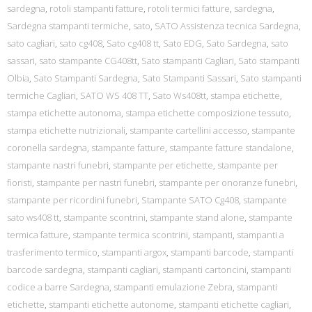
sardegna
,
rotoli stampanti fatture
,
rotoli termici fatture
,
sardegna
,
Sardegna stampanti termiche
,
sato
,
SATO Assistenza tecnica Sardegna
,
sato cagliari
,
sato cg408
,
Sato cg408 tt
,
Sato EDG
,
Sato Sardegna
,
sato
sassari
,
sato stampante CG408tt
,
Sato stampanti Cagliari
,
Sato stampanti
Olbia
,
Sato Stampanti Sardegna
,
Sato Stampanti Sassari
,
Sato stampanti
termiche Cagliari
,
SATO WS 408 TT
,
Sato Ws408tt
,
stampa etichette
,
stampa etichette autonoma
,
stampa etichette composizione tessuto
,
stampa etichette nutrizionali
,
stampante cartellini accesso
,
stampante
coronella sardegna
,
stampante fatture
,
stampante fatture standalone
,
stampante nastri funebri
,
stampante per etichette
,
stampante per
fioristi
,
stampante per nastri funebri
,
stampante per onoranze funebri
,
stampante per ricordini funebri
,
Stampante SATO Cg408
,
stampante
sato ws408 tt
,
stampante scontrini
,
stampante stand alone
,
stampante
termica fatture
,
stampante termica scontrini
,
stampanti
,
stampanti a
trasferimento termico
,
stampanti argox
,
stampanti barcode
,
stampanti
barcode sardegna
,
stampanti cagliari
,
stampanti cartoncini
,
stampanti
codice a barre Sardegna
,
stampanti emulazione Zebra
,
stampanti
etichette
,
stampanti etichette autonome
,
stampanti etichette cagliari
,