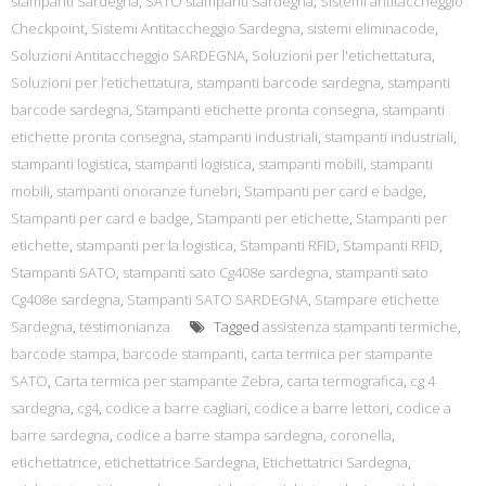
stampanti Sardegna
,
SATO stampanti Sardegna
,
Sistemi antitaccheggio
Checkpoint
,
Sistemi Antitaccheggio Sardegna
,
sistemi eliminacode
,
Soluzioni Antitaccheggio SARDEGNA
,
Soluzioni per l'etichettatura
,
Soluzioni per l’etichettatura
,
stampanti barcode sardegna
,
stampanti
barcode sardegna
,
Stampanti etichette pronta consegna
,
stampanti
etichette pronta consegna
,
stampanti industriali
,
stampanti industriali
,
stampanti logistica
,
stampanti logistica
,
stampanti mobili
,
stampanti
mobili
,
stampanti onoranze funebri
,
Stampanti per card e badge
,
Stampanti per card e badge
,
Stampanti per etichette
,
Stampanti per
etichette
,
stampanti per la logistica
,
Stampanti RFID
,
Stampanti RFID
,
Stampanti SATO
,
stampanti sato Cg408e sardegna
,
stampanti sato
Cg408e sardegna
,
Stampanti SATO SARDEGNA
,
Stampare etichette
Sardegna
,
testimonianza
Tagged
assistenza stampanti termiche
,
barcode stampa
,
barcode stampanti
,
carta termica per stampante
SATO
,
Carta termica per stampante Zebra
,
carta termografica
,
cg 4
sardegna
,
cg4
,
codice a barre cagliari
,
codice a barre lettori
,
codice a
barre sardegna
,
codice a barre stampa sardegna
,
coronella
,
etichettatrice
,
etichettatrice Sardegna
,
Etichettatrici Sardegna
,