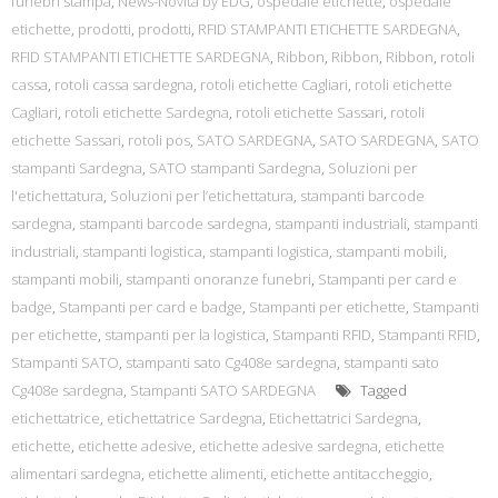
funebri stampa
,
News-Novità by EDG
,
ospedale etichette
,
ospedale
etichette
,
prodotti
,
prodotti
,
RFID STAMPANTI ETICHETTE SARDEGNA
,
RFID STAMPANTI ETICHETTE SARDEGNA
,
Ribbon
,
Ribbon
,
Ribbon
,
rotoli
cassa
,
rotoli cassa sardegna
,
rotoli etichette Cagliari
,
rotoli etichette
Cagliari
,
rotoli etichette Sardegna
,
rotoli etichette Sassari
,
rotoli
etichette Sassari
,
rotoli pos
,
SATO SARDEGNA
,
SATO SARDEGNA
,
SATO
stampanti Sardegna
,
SATO stampanti Sardegna
,
Soluzioni per
l'etichettatura
,
Soluzioni per l’etichettatura
,
stampanti barcode
sardegna
,
stampanti barcode sardegna
,
stampanti industriali
,
stampanti
industriali
,
stampanti logistica
,
stampanti logistica
,
stampanti mobili
,
stampanti mobili
,
stampanti onoranze funebri
,
Stampanti per card e
badge
,
Stampanti per card e badge
,
Stampanti per etichette
,
Stampanti
per etichette
,
stampanti per la logistica
,
Stampanti RFID
,
Stampanti RFID
,
Stampanti SATO
,
stampanti sato Cg408e sardegna
,
stampanti sato
Cg408e sardegna
,
Stampanti SATO SARDEGNA
Tagged
etichettatrice
,
etichettatrice Sardegna
,
Etichettatrici Sardegna
,
etichette
,
etichette adesive
,
etichette adesive sardegna
,
etichette
alimentari sardegna
,
etichette alimenti
,
etichette antitaccheggio
,