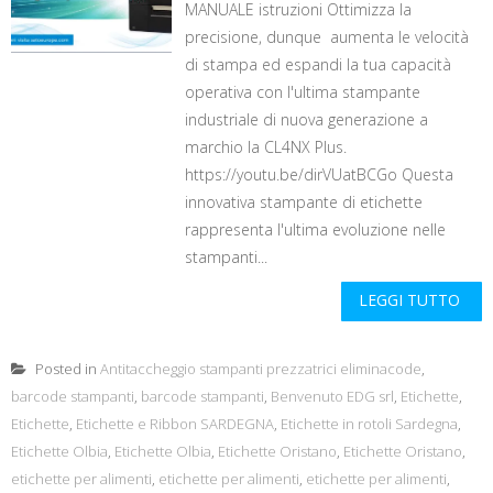
MANUALE istruzioni Ottimizza la
precisione, dunque aumenta le velocità
di stampa ed espandi la tua capacità
operativa con l'ultima stampante
industriale di nuova generazione a
marchio la CL4NX Plus.
https://youtu.be/dirVUatBCGo Questa
innovativa stampante di etichette
rappresenta l'ultima evoluzione nelle
stampanti...
LEGGI TUTTO
Posted in
Antitaccheggio stampanti prezzatrici eliminacode
,
barcode stampanti
,
barcode stampanti
,
Benvenuto EDG srl
,
Etichette
,
Etichette
,
Etichette e Ribbon SARDEGNA
,
Etichette in rotoli Sardegna
,
Etichette Olbia
,
Etichette Olbia
,
Etichette Oristano
,
Etichette Oristano
,
etichette per alimenti
,
etichette per alimenti
,
etichette per alimenti
,