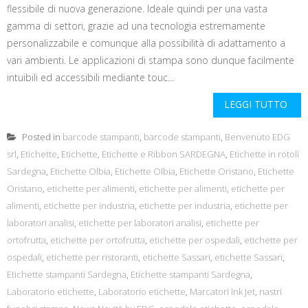
flessibile di nuova generazione. Ideale quindi per una vasta
gamma di settori, grazie ad una tecnologia estremamente
personalizzabile e comunque alla possibilità di adattamento a
vari ambienti. Le applicazioni di stampa sono dunque facilmente
intuibili ed accessibili mediante touc...
LEGGI TUTTO
Posted in
barcode stampanti
,
barcode stampanti
,
Benvenuto EDG
srl
,
Etichette
,
Etichette
,
Etichette e Ribbon SARDEGNA
,
Etichette in rotoli
Sardegna
,
Etichette Olbia
,
Etichette Olbia
,
Etichette Oristano
,
Etichette
Oristano
,
etichette per alimenti
,
etichette per alimenti
,
etichette per
alimenti
,
etichette per industria
,
etichette per industria
,
etichette per
laboratori analisi
,
etichette per laboratori analisi
,
etichette per
ortofrutta
,
etichette per ortofrutta
,
etichette per ospedali
,
etichette per
ospedali
,
etichette per ristoranti
,
etichette Sassari
,
etichette Sassari
,
Etichette stampanti Sardegna
,
Etichette stampanti Sardegna
,
Laboratorio etichette
,
Laboratorio etichette
,
Marcatori Ink Jet
,
nastri