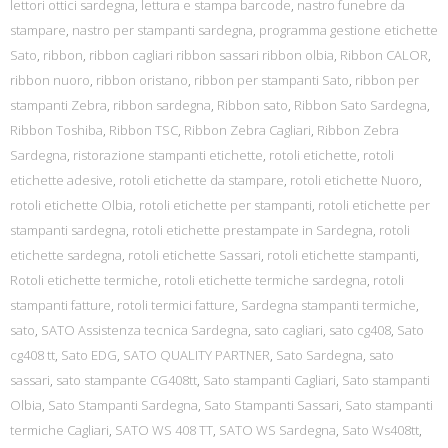
lettori ottici sardegna
,
lettura e stampa barcode
,
nastro funebre da
stampare
,
nastro per stampanti sardegna
,
programma gestione etichette
Sato
,
ribbon
,
ribbon cagliari ribbon sassari ribbon olbia
,
Ribbon CALOR
,
ribbon nuoro
,
ribbon oristano
,
ribbon per stampanti Sato
,
ribbon per
stampanti Zebra
,
ribbon sardegna
,
Ribbon sato
,
Ribbon Sato Sardegna
,
Ribbon Toshiba
,
Ribbon TSC
,
Ribbon Zebra Cagliari
,
Ribbon Zebra
Sardegna
,
ristorazione stampanti etichette
,
rotoli etichette
,
rotoli
etichette adesive
,
rotoli etichette da stampare
,
rotoli etichette Nuoro
,
rotoli etichette Olbia
,
rotoli etichette per stampanti
,
rotoli etichette per
stampanti sardegna
,
rotoli etichette prestampate in Sardegna
,
rotoli
etichette sardegna
,
rotoli etichette Sassari
,
rotoli etichette stampanti
,
Rotoli etichette termiche
,
rotoli etichette termiche sardegna
,
rotoli
stampanti fatture
,
rotoli termici fatture
,
Sardegna stampanti termiche
,
sato
,
SATO Assistenza tecnica Sardegna
,
sato cagliari
,
sato cg408
,
Sato
cg408 tt
,
Sato EDG
,
SATO QUALITY PARTNER
,
Sato Sardegna
,
sato
sassari
,
sato stampante CG408tt
,
Sato stampanti Cagliari
,
Sato stampanti
Olbia
,
Sato Stampanti Sardegna
,
Sato Stampanti Sassari
,
Sato stampanti
termiche Cagliari
,
SATO WS 408 TT
,
SATO WS Sardegna
,
Sato Ws408tt
,