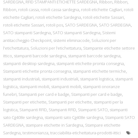
SARDEGNA
,
RFID STAMPANTI ETICHETTE SARDEGNA
,
Ribbon
,
Ribbon
,
Ribbon
,
rotoli cassa
,
rotoli cassa sardegna
,
rotoli etichette Cagliari
,
rotoli
etichette Cagliari
,
rotoli etichette Sardegna
,
rotoli etichette Sassari
,
rotoli etichette Sassari
,
rotoli pos
,
SATO SARDEGNA
,
SATO SARDEGNA
,
SATO stampanti Sardegna
,
SATO stampanti Sardegna
,
Sistemi
antitaccheggio Checkpoint
,
sistemi eliminacode
,
Soluzioni per
l'etichettatura
,
Soluzioni per l’etichettatura
,
Stampante etichette settore
ittico
,
stampanti barcode sardegna
,
stampanti barcode sardegna
,
stampanti desktop sardegna
,
stampanti etichette pronta consegna
,
Stampanti etichette pronta consegna
,
stampanti etichette termiche
,
stampanti industriali
,
stampanti industriali
,
stampanti logistica
,
stampanti
logistica
,
stampanti mobili
,
stampanti mobili
,
stampanti onoranze
funebri
,
Stampanti per card e badge
,
Stampanti per card e badge
,
Stampanti per etichette
,
Stampanti per etichette
,
stampanti per la
logistica
,
Stampanti RFID
,
Stampanti RFID
,
Stampanti SATO
,
stampanti
sato Cg408e sardegna
,
stampanti sato Cg408e sardegna
,
Stampanti SATO
SARDEGNA
,
stampare etichette in Sardegna
,
Stampare etichette
Sardegna
,
testimonianza
,
tracciabilita-etichettatura-prodotti-ittici