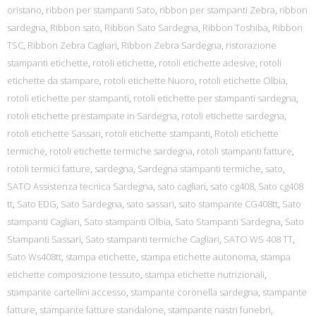
oristano
,
ribbon per stampanti Sato
,
ribbon per stampanti Zebra
,
ribbon
sardegna
,
Ribbon sato
,
Ribbon Sato Sardegna
,
Ribbon Toshiba
,
Ribbon
TSC
,
Ribbon Zebra Cagliari
,
Ribbon Zebra Sardegna
,
ristorazione
stampanti etichette
,
rotoli etichette
,
rotoli etichette adesive
,
rotoli
etichette da stampare
,
rotoli etichette Nuoro
,
rotoli etichette Olbia
,
rotoli etichette per stampanti
,
rotoli etichette per stampanti sardegna
,
rotoli etichette prestampate in Sardegna
,
rotoli etichette sardegna
,
rotoli etichette Sassari
,
rotoli etichette stampanti
,
Rotoli etichette
termiche
,
rotoli etichette termiche sardegna
,
rotoli stampanti fatture
,
rotoli termici fatture
,
sardegna
,
Sardegna stampanti termiche
,
sato
,
SATO Assistenza tecnica Sardegna
,
sato cagliari
,
sato cg408
,
Sato cg408
tt
,
Sato EDG
,
Sato Sardegna
,
sato sassari
,
sato stampante CG408tt
,
Sato
stampanti Cagliari
,
Sato stampanti Olbia
,
Sato Stampanti Sardegna
,
Sato
Stampanti Sassari
,
Sato stampanti termiche Cagliari
,
SATO WS 408 TT
,
Sato Ws408tt
,
stampa etichette
,
stampa etichette autonoma
,
stampa
etichette composizione tessuto
,
stampa etichette nutrizionali
,
stampante cartellini accesso
,
stampante coronella sardegna
,
stampante
fatture
,
stampante fatture standalone
,
stampante nastri funebri
,