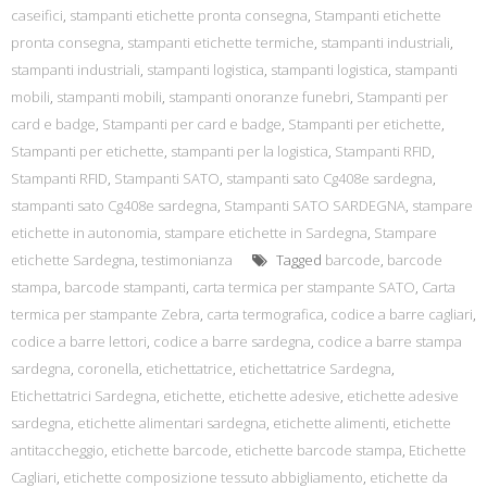
caseifici
,
stampanti etichette pronta consegna
,
Stampanti etichette
pronta consegna
,
stampanti etichette termiche
,
stampanti industriali
,
stampanti industriali
,
stampanti logistica
,
stampanti logistica
,
stampanti
mobili
,
stampanti mobili
,
stampanti onoranze funebri
,
Stampanti per
card e badge
,
Stampanti per card e badge
,
Stampanti per etichette
,
Stampanti per etichette
,
stampanti per la logistica
,
Stampanti RFID
,
Stampanti RFID
,
Stampanti SATO
,
stampanti sato Cg408e sardegna
,
stampanti sato Cg408e sardegna
,
Stampanti SATO SARDEGNA
,
stampare
etichette in autonomia
,
stampare etichette in Sardegna
,
Stampare
etichette Sardegna
,
testimonianza
Tagged
barcode
,
barcode
stampa
,
barcode stampanti
,
carta termica per stampante SATO
,
Carta
termica per stampante Zebra
,
carta termografica
,
codice a barre cagliari
,
codice a barre lettori
,
codice a barre sardegna
,
codice a barre stampa
sardegna
,
coronella
,
etichettatrice
,
etichettatrice Sardegna
,
Etichettatrici Sardegna
,
etichette
,
etichette adesive
,
etichette adesive
sardegna
,
etichette alimentari sardegna
,
etichette alimenti
,
etichette
antitaccheggio
,
etichette barcode
,
etichette barcode stampa
,
Etichette
Cagliari
,
etichette composizione tessuto abbigliamento
,
etichette da