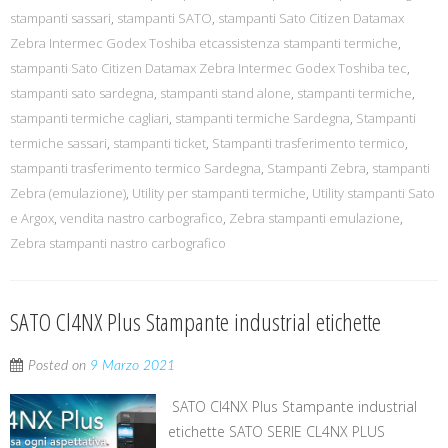
stampanti sassari
,
stampanti SATO
,
stampanti Sato Citizen Datamax
Zebra Intermec Godex Toshiba etcassistenza stampanti termiche
,
stampanti Sato Citizen Datamax Zebra Intermec Godex Toshiba tec
,
stampanti sato sardegna
,
stampanti stand alone
,
stampanti termiche
,
stampanti termiche cagliari
,
stampanti termiche Sardegna
,
Stampanti
termiche sassari
,
stampanti ticket
,
Stampanti trasferimento termico
,
stampanti trasferimento termico Sardegna
,
Stampanti Zebra
,
stampanti
Zebra (emulazione)
,
Utility per stampanti termiche
,
Utility stampanti Sato
e Argox
,
vendita nastro carbografico
,
Zebra stampanti emulazione
,
Zebra stampanti nastro carbografico
SATO Cl4NX Plus Stampante industrial etichette
Posted on
9 Marzo 2021
SATO Cl4NX Plus Stampante industrial
etichette SATO SERIE CL4NX PLUS