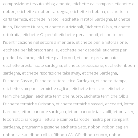
composizione tessuto abbigliamento
,
etichette da stampare
,
etichette e
ribbon
,
etichette e ribbon sardegna
,
etichette in bobina
,
etichette in
carta termica
,
etichette in rotoli
,
etichette in rotoli Sardegna
,
Etichette
ittico
,
Etichette Nuoro
,
etichette nutrizionali
,
Etichette Olbia
,
etichette
ortofrutta
,
etichette Ospedali
,
etichette per alimenti
,
etichette per
l'identificazione nel settore alimentare
,
etichette per la ristorazione
,
etichette per laboratori analisi
,
etichette per ospedali
,
etichette per
prodotti da forno
,
etichette piatti pronti
,
etichette prestampate
,
etichette prestampate sardegna
,
etichette produzione
,
etichette ribbon
sardegna
,
etichette ristorazione take away
,
etichette Sardegna
,
Etichette Sassari
,
Etichette settore ittico Sardegna
,
etichette stampa
,
etichette stampanti termiche cagliari
,
etichette termiche
,
etichette
termiche Cagliari
,
etichette termiche nuoro
,
Etichette termiche Olbia
,
Etichette termiche Oristano
,
etichette termiche sassari
,
eticnastri
,
lettori
barcode
,
lettori barcode sardegna
,
lettori barcode tascabili
,
lettori laser
,
lettori ottici sardegna
,
lettura e stampa barcode
,
nastro per stampanti
sardegna
,
programma gestione etichette Sato
,
ribbon
,
ribbon cagliari
ribbon sassari ribbon olbia
,
Ribbon CALOR
,
ribbon nuoro
,
ribbon