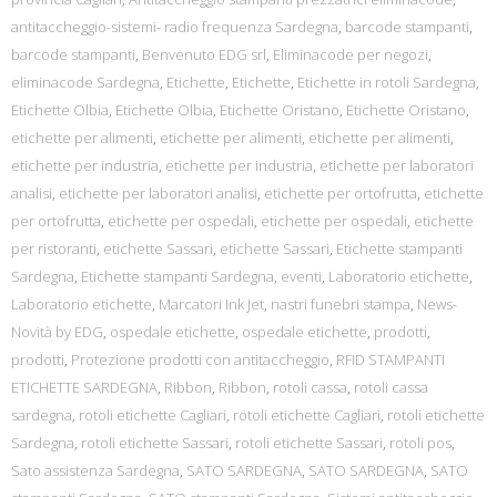
antitaccheggio-sistemi- radio frequenza Sardegna
,
barcode stampanti
,
barcode stampanti
,
Benvenuto EDG srl
,
Eliminacode per negozi
,
eliminacode Sardegna
,
Etichette
,
Etichette
,
Etichette in rotoli Sardegna
,
Etichette Olbia
,
Etichette Olbia
,
Etichette Oristano
,
Etichette Oristano
,
etichette per alimenti
,
etichette per alimenti
,
etichette per alimenti
,
etichette per industria
,
etichette per industria
,
etichette per laboratori
analisi
,
etichette per laboratori analisi
,
etichette per ortofrutta
,
etichette
per ortofrutta
,
etichette per ospedali
,
etichette per ospedali
,
etichette
per ristoranti
,
etichette Sassari
,
etichette Sassari
,
Etichette stampanti
Sardegna
,
Etichette stampanti Sardegna
,
eventi
,
Laboratorio etichette
,
Laboratorio etichette
,
Marcatori Ink Jet
,
nastri funebri stampa
,
News-
Novità by EDG
,
ospedale etichette
,
ospedale etichette
,
prodotti
,
prodotti
,
Protezione prodotti con antitaccheggio
,
RFID STAMPANTI
ETICHETTE SARDEGNA
,
Ribbon
,
Ribbon
,
rotoli cassa
,
rotoli cassa
sardegna
,
rotoli etichette Cagliari
,
rotoli etichette Cagliari
,
rotoli etichette
Sardegna
,
rotoli etichette Sassari
,
rotoli etichette Sassari
,
rotoli pos
,
Sato assistenza Sardegna
,
SATO SARDEGNA
,
SATO SARDEGNA
,
SATO