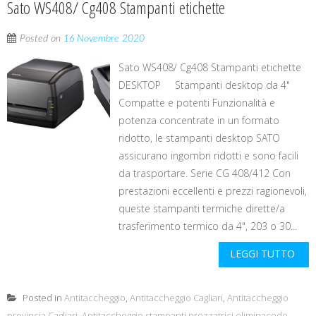
Sato WS408/ Cg408 Stampanti etichette
Posted on
16 Novembre 2020
Sato WS408/ Cg408 Stampanti etichette
DESKTOP Stampanti desktop da 4"
Compatte e potenti Funzionalità e
potenza concentrate in un formato
ridotto, le stampanti desktop SATO
assicurano ingombri ridotti e sono facili
da trasportare. Serie CG 408/412 Con
prestazioni eccellenti e prezzi ragionevoli,
queste stampanti termiche dirette/a
trasferimento termico da 4", 203 o 30...
LEGGI TUTTO
Posted in
Antitaccheggio
,
Antitaccheggio Cagliari
,
Antitaccheggio
provincia Cagliari
,
Antitaccheggio stampanti prezzatrici eliminacode
,