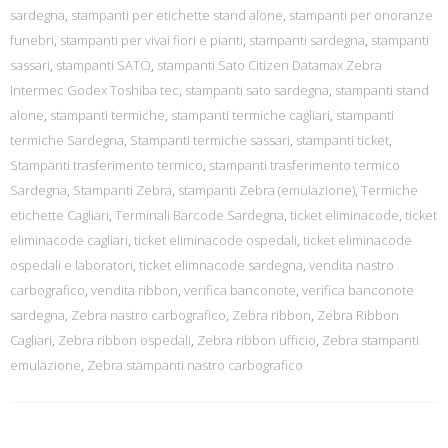
sardegna
,
stampanti per etichette stand alone
,
stampanti per onoranze
funebri
,
stampanti per vivai fiori e pianti
,
stampanti sardegna
,
stampanti
sassari
,
stampanti SATO
,
stampanti Sato Citizen Datamax Zebra
Intermec Godex Toshiba tec
,
stampanti sato sardegna
,
stampanti stand
alone
,
stampanti termiche
,
stampanti termiche cagliari
,
stampanti
termiche Sardegna
,
Stampanti termiche sassari
,
stampanti ticket
,
Stampanti trasferimento termico
,
stampanti trasferimento termico
Sardegna
,
Stampanti Zebra
,
stampanti Zebra (emulazione)
,
Termiche
etichette Cagliari
,
Terminali Barcode Sardegna
,
ticket eliminacode
,
ticket
eliminacode cagliari
,
ticket eliminacode ospedali
,
ticket eliminacode
ospedali e laboratori
,
ticket elimnacode sardegna
,
vendita nastro
carbografico
,
vendita ribbon
,
verifica banconote
,
verifica banconote
sardegna
,
Zebra nastro carbografico
,
Zebra ribbon
,
Zebra Ribbon
Cagliari
,
Zebra ribbon ospedali
,
Zebra ribbon ufficio
,
Zebra stampanti
emulazione
,
Zebra stampanti nastro carbografico