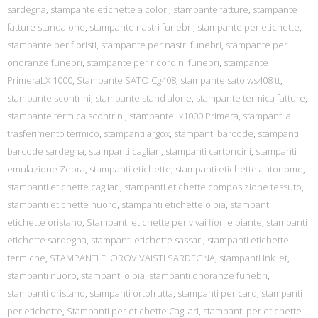
sardegna
,
stampante etichette a colori
,
stampante fatture
,
stampante
fatture standalone
,
stampante nastri funebri
,
stampante per etichette
,
stampante per fioristi
,
stampante per nastri funebri
,
stampante per
onoranze funebri
,
stampante per ricordini funebri
,
stampante
PrimeraLX 1000
,
Stampante SATO Cg408
,
stampante sato ws408 tt
,
stampante scontrini
,
stampante stand alone
,
stampante termica fatture
,
stampante termica scontrini
,
stampanteLx1000 Primera
,
stampanti a
trasferimento termico
,
stampanti argox
,
stampanti barcode
,
stampanti
barcode sardegna
,
stampanti cagliari
,
stampanti cartoncini
,
stampanti
emulazione Zebra
,
stampanti etichette
,
stampanti etichette autonome
,
stampanti etichette cagliari
,
stampanti etichette composizione tessuto
,
stampanti etichette nuoro
,
stampanti etichette olbia
,
stampanti
etichette oristano
,
Stampanti etichette per vivai fiori e piante
,
stampanti
etichette sardegna
,
stampanti etichette sassari
,
stampanti etichette
termiche
,
STAMPANTI FLOROVIVAISTI SARDEGNA
,
stampanti ink jet
,
stampanti nuoro
,
stampanti olbia
,
stampanti onoranze funebri
,
stampanti oristano
,
stampanti ortofrutta
,
stampanti per card
,
stampanti
per etichette
,
Stampanti per etichette Cagliari
,
stampanti per etichette