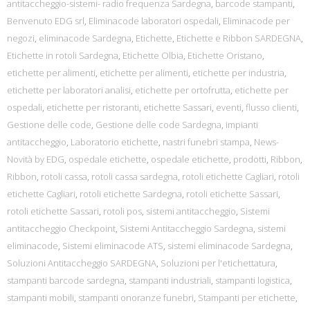
antitaccheggio-sistemi- radio frequenza Sardegna
,
barcode stampanti
,
Benvenuto EDG srl
,
Eliminacode laboratori ospedali
,
Eliminacode per
negozi
,
eliminacode Sardegna
,
Etichette
,
Etichette e Ribbon SARDEGNA
,
Etichette in rotoli Sardegna
,
Etichette Olbia
,
Etichette Oristano
,
etichette per alimenti
,
etichette per alimenti
,
etichette per industria
,
etichette per laboratori analisi
,
etichette per ortofrutta
,
etichette per
ospedali
,
etichette per ristoranti
,
etichette Sassari
,
eventi
,
flusso clienti
,
Gestione delle code
,
Gestione delle code Sardegna
,
impianti
antitaccheggio
,
Laboratorio etichette
,
nastri funebri stampa
,
News-
Novità by EDG
,
ospedale etichette
,
ospedale etichette
,
prodotti
,
Ribbon
,
Ribbon
,
rotoli cassa
,
rotoli cassa sardegna
,
rotoli etichette Cagliari
,
rotoli
etichette Cagliari
,
rotoli etichette Sardegna
,
rotoli etichette Sassari
,
rotoli etichette Sassari
,
rotoli pos
,
sistemi antitaccheggio
,
Sistemi
antitaccheggio Checkpoint
,
Sistemi Antitaccheggio Sardegna
,
sistemi
eliminacode
,
Sistemi eliminacode ATS
,
sistemi eliminacode Sardegna
,
Soluzioni Antitaccheggio SARDEGNA
,
Soluzioni per l'etichettatura
,
stampanti barcode sardegna
,
stampanti industriali
,
stampanti logistica
,
stampanti mobili
,
stampanti onoranze funebri
,
Stampanti per etichette
,