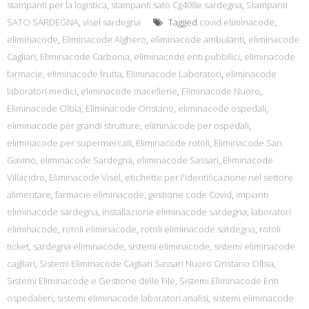
stampanti per la logistica
,
stampanti sato Cg408e sardegna
,
Stampanti
SATO SARDEGNA
,
visel sardegna
Tagged
covid eliminacode
,
eliminacode
,
Eliminacode Alghero
,
eliminacode ambulanti
,
eliminacode
Cagliari
,
Eliminacode Carbonia
,
eliminacode enti pubbilici
,
eliminacode
farmacie
,
eliminacode frutta
,
Eliminacode Laboratori
,
eliminacode
laboratori medici
,
eliminacode macellerie
,
Eliminacode Nuoro
,
Eliminacode Olbia
,
Eliminacode Oristano
,
eliminacode ospedali
,
eliminacode per grandi strutture
,
eliminacode per ospedali
,
eliminacode per supermercati
,
Eliminacode rotoli
,
Eliminacode San
Gavino
,
eliminacode Sardegna
,
eliminacode Sassari
,
Eliminacode
Villacidro
,
Eliminacode Visel
,
etichette per l'identificazione nel settore
alimentare
,
farmacie eliminacode
,
gestione code Covid
,
impianti
eliminacode sardegna
,
installazione eliminacode sardegna
,
laboratori
eliminacode
,
rotoli eliminacode
,
rotoli eliminacode sardegna
,
rotoli
ticket
,
sardegna eliminacode
,
sistemi eliminacode
,
sistemi eliminacode
cagliari
,
Sistemi Eliminacode Cagliari Sassari Nuoro Oristano Olbia
,
Sistemi Eliminacode e Gestione delle File
,
Sistemi Eliminacode Enti
ospedalieri
,
sistemi eliminacode laboratori analisi
,
sistemi eliminacode