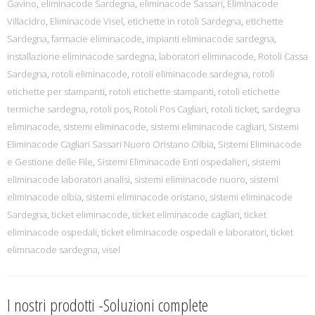
Gavino
,
eliminacode Sardegna
,
eliminacode Sassari
,
Eliminacode
Villacidro
,
Eliminacode Visel
,
etichette in rotoli Sardegna
,
etichette
Sardegna
,
farmacie eliminacode
,
impianti eliminacode sardegna
,
installazione eliminacode sardegna
,
laboratori eliminacode
,
Rotoli Cassa
Sardegna
,
rotoli eliminacode
,
rotoli eliminacode sardegna
,
rotoli
etichette per stampanti
,
rotoli etichette stampanti
,
rotoli etichette
termiche sardegna
,
rotoli pos
,
Rotoli Pos Cagliari
,
rotoli ticket
,
sardegna
eliminacode
,
sistemi eliminacode
,
sistemi eliminacode cagliari
,
Sistemi
Eliminacode Cagliari Sassari Nuoro Oristano Olbia
,
Sistemi Eliminacode
e Gestione delle File
,
Sistemi Eliminacode Enti ospedalieri
,
sistemi
eliminacode laboratori analisi
,
sistemi eliminacode nuoro
,
sistemi
eliminacode olbia
,
sistemi eliminacode oristano
,
sistemi eliminacode
Sardegna
,
ticket eliminacode
,
ticket eliminacode cagliari
,
ticket
eliminacode ospedali
,
ticket eliminacode ospedali e laboratori
,
ticket
elimnacode sardegna
,
visel
I nostri prodotti -Soluzioni complete