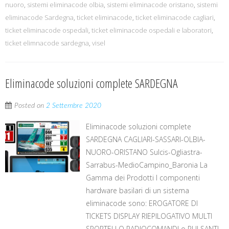
nuoro
,
sistemi eliminacode olbia
,
sistemi eliminacode oristano
,
sistemi
eliminacode Sardegna
,
ticket eliminacode
,
ticket eliminacode cagliari
,
ticket eliminacode ospedali
,
ticket eliminacode ospedali e laboratori
,
ticket elimnacode sardegna
,
visel
Eliminacode soluzioni complete SARDEGNA
Posted on
2 Settembre 2020
Eliminacode soluzioni complete
SARDEGNA CAGLIARI-SASSARI-OLBIA-
NUORO-ORISTANO Sulcis-Ogliastra-
Sarrabus-MedioCampino_Baronia La
Gamma dei Prodotti I componenti
hardware basilari di un sistema
eliminacode sono: EROGATORE DI
TICKETS DISPLAY RIEPILOGATIVO MULTI
SPORTELLO RADIOCOMANDI o PULSANTI