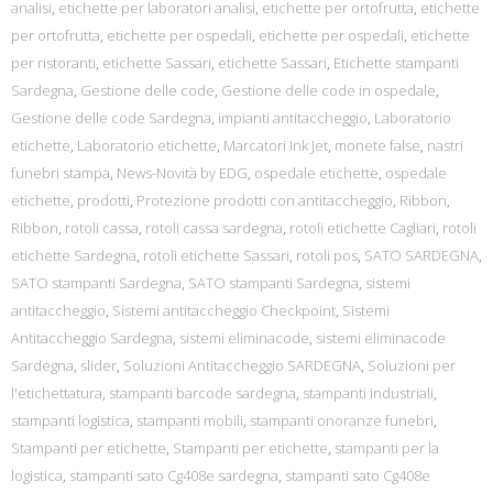
analisi
,
etichette per laboratori analisi
,
etichette per ortofrutta
,
etichette
per ortofrutta
,
etichette per ospedali
,
etichette per ospedali
,
etichette
per ristoranti
,
etichette Sassari
,
etichette Sassari
,
Etichette stampanti
Sardegna
,
Gestione delle code
,
Gestione delle code in ospedale
,
Gestione delle code Sardegna
,
impianti antitaccheggio
,
Laboratorio
etichette
,
Laboratorio etichette
,
Marcatori Ink Jet
,
monete false
,
nastri
funebri stampa
,
News-Novità by EDG
,
ospedale etichette
,
ospedale
etichette
,
prodotti
,
Protezione prodotti con antitaccheggio
,
Ribbon
,
Ribbon
,
rotoli cassa
,
rotoli cassa sardegna
,
rotoli etichette Cagliari
,
rotoli
etichette Sardegna
,
rotoli etichette Sassari
,
rotoli pos
,
SATO SARDEGNA
,
SATO stampanti Sardegna
,
SATO stampanti Sardegna
,
sistemi
antitaccheggio
,
Sistemi antitaccheggio Checkpoint
,
Sistemi
Antitaccheggio Sardegna
,
sistemi eliminacode
,
sistemi eliminacode
Sardegna
,
slider
,
Soluzioni Antitaccheggio SARDEGNA
,
Soluzioni per
l'etichettatura
,
stampanti barcode sardegna
,
stampanti industriali
,
stampanti logistica
,
stampanti mobili
,
stampanti onoranze funebri
,
Stampanti per etichette
,
Stampanti per etichette
,
stampanti per la
logistica
,
stampanti sato Cg408e sardegna
,
stampanti sato Cg408e