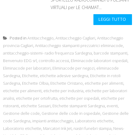
VIRTUALI per LE CHIAMAT...
LEGGI TUTTO
Posted in
Antitaccheggio
,
Antitaccheggio Cagliari
,
Antitaccheggio
provincia Cagliari
,
Antitaccheggio stampanti prezzatrici eliminacode
,
antitaccheggio-sistemi- radio frequenza Sardegna
,
barcode stampanti
,
Benvenuto EDG srl
,
controllo accessi
,
Eliminacode laboratori ospedali
,
Eliminacode per laboratori
,
Eliminacode per negozi
,
eliminacode
Sardegna
,
Etichette
,
etichette adesive sardegna
,
Etichette in rotoli
Sardegna
,
Etichette Olbia
,
Etichette Oristano
,
etichette per alimenti
,
etichette per alimenti
,
etichette per industria
,
etichette per laboratori
analisi
,
etichette per ortofrutta
,
etichette per ospedali
,
etichette per
ristoranti
,
etichette Sassari
,
Etichette stampanti Sardegna
,
eventi
,
Gestione delle code
,
Gestione delle code in ospedale
,
Gestione delle
code Sardegna
,
impianti antitaccheggio
,
Laboratorio etichette
,
Laboratorio etichette
,
Marcatori Ink Jet
,
nastri funebri stampa
,
News-