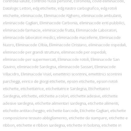
controlla valute
,
controlo flussi persone
,
coronella
,
covid eliminacode
,
Datalogic Lettori
,
edg etichette
,
edg nastro carbografico
,
edg rotoli
etichette
,
eliminacode
,
Eliminacode Alghero
,
eliminacode ambulanti
,
eliminacode Cagliari
,
Eliminacode Carbonia
,
eliminacode enti pubbilici
,
eliminacode farmacie
,
eliminacode frutta
,
Eliminacode Laboratori
,
eliminacode laboratori medici
,
eliminacode macellerie
,
Eliminacode
Nuoro
,
Eliminacode Olbia
,
Eliminacode Oristano
,
eliminacode ospedali
,
eliminacode per grandi strutture
,
eliminacode per ospedali
,
eliminacode per supermercati
,
Eliminacode rotoli
,
Eliminacode San
Gavino
,
eliminacode Sardegna
,
eliminacode Sassari
,
Eliminacode
Villacidro
,
Eliminacode Visel
,
emettitrici scontrini
,
emettitrici scontrini
parcheggi
,
enrico de giorgi etichette
,
epson etichette
,
epson rotoli
etichette
,
etichettatrice
,
etichettatrice Sardegna
,
Etichettatrici
Sardegna
,
etichette
,
etichette a colori
,
etichette adesive
,
etichette
adesive sardegna
,
etichette alimentari sardegna
,
etichette alimenti
,
etichette antitaccheggio
,
etichette barcode
,
Etichette Cagliari
,
etichette
composizione tessuto abbigliamento
,
etichette da stampare
,
etichette e
ribbon
,
etichette e ribbon sardegna
,
etichette in bobina
,
etichette in