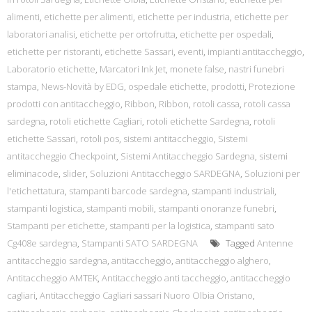
alimenti
,
etichette per alimenti
,
etichette per industria
,
etichette per
laboratori analisi
,
etichette per ortofrutta
,
etichette per ospedali
,
etichette per ristoranti
,
etichette Sassari
,
eventi
,
impianti antitaccheggio
,
Laboratorio etichette
,
Marcatori Ink Jet
,
monete false
,
nastri funebri
stampa
,
News-Novità by EDG
,
ospedale etichette
,
prodotti
,
Protezione
prodotti con antitaccheggio
,
Ribbon
,
Ribbon
,
rotoli cassa
,
rotoli cassa
sardegna
,
rotoli etichette Cagliari
,
rotoli etichette Sardegna
,
rotoli
etichette Sassari
,
rotoli pos
,
sistemi antitaccheggio
,
Sistemi
antitaccheggio Checkpoint
,
Sistemi Antitaccheggio Sardegna
,
sistemi
eliminacode
,
slider
,
Soluzioni Antitaccheggio SARDEGNA
,
Soluzioni per
l'etichettatura
,
stampanti barcode sardegna
,
stampanti industriali
,
stampanti logistica
,
stampanti mobili
,
stampanti onoranze funebri
,
Stampanti per etichette
,
stampanti per la logistica
,
stampanti sato
Cg408e sardegna
,
Stampanti SATO SARDEGNA
Tagged
Antenne
antitaccheggio sardegna
,
antitaccheggio
,
antitaccheggio alghero
,
Antitaccheggio AMTEK
,
Antitaccheggio anti taccheggio
,
antitaccheggio
cagliari
,
Antitaccheggio Cagliari sassari Nuoro Olbia Oristano
,