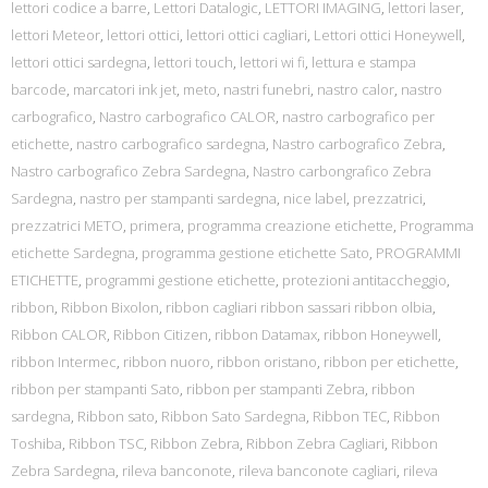
lettori codice a barre
,
Lettori Datalogic
,
LETTORI IMAGING
,
lettori laser
,
lettori Meteor
,
lettori ottici
,
lettori ottici cagliari
,
Lettori ottici Honeywell
,
lettori ottici sardegna
,
lettori touch
,
lettori wi fi
,
lettura e stampa
barcode
,
marcatori ink jet
,
meto
,
nastri funebri
,
nastro calor
,
nastro
carbografico
,
Nastro carbografico CALOR
,
nastro carbografico per
etichette
,
nastro carbografico sardegna
,
Nastro carbografico Zebra
,
Nastro carbografico Zebra Sardegna
,
Nastro carbongrafico Zebra
Sardegna
,
nastro per stampanti sardegna
,
nice label
,
prezzatrici
,
prezzatrici METO
,
primera
,
programma creazione etichette
,
Programma
etichette Sardegna
,
programma gestione etichette Sato
,
PROGRAMMI
ETICHETTE
,
programmi gestione etichette
,
protezioni antitaccheggio
,
ribbon
,
Ribbon Bixolon
,
ribbon cagliari ribbon sassari ribbon olbia
,
Ribbon CALOR
,
Ribbon Citizen
,
ribbon Datamax
,
ribbon Honeywell
,
ribbon Intermec
,
ribbon nuoro
,
ribbon oristano
,
ribbon per etichette
,
ribbon per stampanti Sato
,
ribbon per stampanti Zebra
,
ribbon
sardegna
,
Ribbon sato
,
Ribbon Sato Sardegna
,
Ribbon TEC
,
Ribbon
Toshiba
,
Ribbon TSC
,
Ribbon Zebra
,
Ribbon Zebra Cagliari
,
Ribbon
Zebra Sardegna
,
rileva banconote
,
rileva banconote cagliari
,
rileva