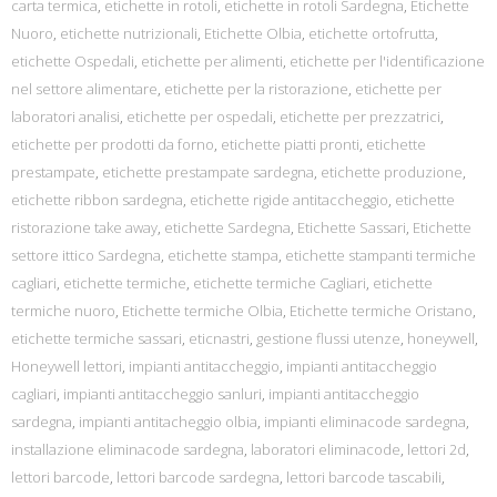
carta termica
,
etichette in rotoli
,
etichette in rotoli Sardegna
,
Etichette
Nuoro
,
etichette nutrizionali
,
Etichette Olbia
,
etichette ortofrutta
,
etichette Ospedali
,
etichette per alimenti
,
etichette per l'identificazione
nel settore alimentare
,
etichette per la ristorazione
,
etichette per
laboratori analisi
,
etichette per ospedali
,
etichette per prezzatrici
,
etichette per prodotti da forno
,
etichette piatti pronti
,
etichette
prestampate
,
etichette prestampate sardegna
,
etichette produzione
,
etichette ribbon sardegna
,
etichette rigide antitaccheggio
,
etichette
ristorazione take away
,
etichette Sardegna
,
Etichette Sassari
,
Etichette
settore ittico Sardegna
,
etichette stampa
,
etichette stampanti termiche
cagliari
,
etichette termiche
,
etichette termiche Cagliari
,
etichette
termiche nuoro
,
Etichette termiche Olbia
,
Etichette termiche Oristano
,
etichette termiche sassari
,
eticnastri
,
gestione flussi utenze
,
honeywell
,
Honeywell lettori
,
impianti antitaccheggio
,
impianti antitaccheggio
cagliari
,
impianti antitaccheggio sanluri
,
impianti antitaccheggio
sardegna
,
impianti antitacheggio olbia
,
impianti eliminacode sardegna
,
installazione eliminacode sardegna
,
laboratori eliminacode
,
lettori 2d
,
lettori barcode
,
lettori barcode sardegna
,
lettori barcode tascabili
,