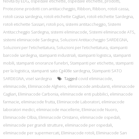
Novità by EDG
,
ospedale etichette
,
ospedale etichette
,
prodotti
,
Protezione prodotti con antitaccheggio
,
Ribbon
,
Ribbon
,
rotoli cassa
,
rotoli cassa sardegna
,
rotoli etichette Cagliari
,
rotoli etichette Sardegna
,
rotoli etichette Sassari
,
rotoli pos
,
sistemi antitaccheggio
,
Sistemi
Antitaccheggio Sardegna
,
sistemi eliminacode
,
Sistemi eliminacode ATS
,
sistemi eliminacode Sardegna
,
Soluzioni Antitaccheggio SARDEGNA
,
Soluzioni per l'etichettatura
,
Soluzioni per l’etichettatura
,
stampanti
barcode sardegna
,
stampanti industriali
,
stampanti logistica
,
stampanti
mobili
,
stampanti onoranze funebri
,
Stampanti per etichette
,
stampanti
per la logistica
,
stampanti sato Cg408e sardegna
,
Stampanti SATO
SARDEGNA
,
visel sardegna
Tagged
covid eliminacode
,
eliminacode
,
Eliminacode Alghero
,
eliminacode ambulanti
,
eliminacode
Cagliari
,
Eliminacode Carbonia
,
eliminacode enti pubbilici
,
eliminacode
farmacie
,
eliminacode frutta
,
Eliminacode Laboratori
,
eliminacode
laboratori medici
,
eliminacode macellerie
,
Eliminacode Nuoro
,
Eliminacode Olbia
,
Eliminacode Oristano
,
eliminacode ospedali
,
eliminacode per grandi strutture
,
eliminacode per ospedali
,
eliminacode per supermercati
,
Eliminacode rotoli
,
Eliminacode San