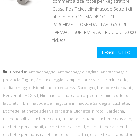
commercializza rotoli per Registratore
Cassa Pos Ticket eliminacode Settori di
riferimento CINEMA DISCOTECHE
PARCHIMETRI OSPEDALI LABORATORI
FARMACIE SUPERMERCATI Rotolo di 2.000
tickets...
LEGGI TUTTO
Posted in
Antitaccheggio
,
Antitaccheggio Cagliari
,
Antitaccheggio
provincia Cagliari
,
Antitaccheggio stampanti prezzatrici eliminacode
,
antitaccheggio-sistemi- radio frequenza Sardegna
,
barcode stampanti
,
Benvenuto EDG srl
,
Eliminacode laboratori ospedali
,
Eliminacode per
laboratori
,
Eliminacode per negozi
,
eliminacode Sardegna
,
Etichette
,
Etichette
,
etichette adesive sardegna
,
Etichette in rotoli Sardegna
,
Etichette Olbia
,
Etichette Olbia
,
Etichette Oristano
,
Etichette Oristano
,
etichette per alimenti
,
etichette per alimenti
,
etichette per alimenti
,
etichette per industria
,
etichette per industria
,
etichette per laboratori