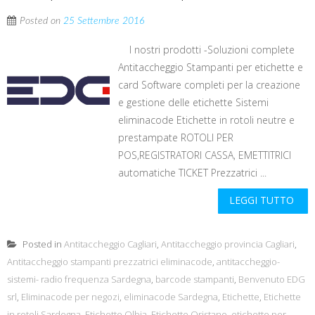
Posted on
25 Settembre 2016
I nostri prodotti -Soluzioni complete
Antitaccheggio Stampanti per etichette e
card Software completi per la creazione
e gestione delle etichette Sistemi
eliminacode Etichette in rotoli neutre e
prestampate ROTOLI PER
POS,REGISTRATORI CASSA, EMETTITRICI
automatiche TICKET Prezzatrici ...
LEGGI TUTTO
Posted in
Antitaccheggio Cagliari
,
Antitaccheggio provincia Cagliari
,
Antitaccheggio stampanti prezzatrici eliminacode
,
antitaccheggio-
sistemi- radio frequenza Sardegna
,
barcode stampanti
,
Benvenuto EDG
srl
,
Eliminacode per negozi
,
eliminacode Sardegna
,
Etichette
,
Etichette
in rotoli Sardegna
,
Etichette Olbia
,
Etichette Oristano
,
etichette per