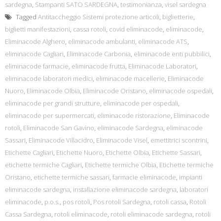
sardegna
,
Stampanti SATO SARDEGNA
,
testimonianza
,
visel sardegna
Tagged
Antitaccheggio Sistemi protezione articoli
,
biglietterie
,
biglietti manifestazioni
,
cassa rotoli
,
covid eliminacode
,
eliminacode
,
Eliminacode Alghero
,
eliminacode ambulanti
,
eliminacode ATS
,
eliminacode Cagliari
,
Eliminacode Carbonia
,
eliminacode enti pubbilici
,
eliminacode farmacie
,
eliminacode frutta
,
Eliminacode Laboratori
,
eliminacode laboratori medici
,
eliminacode macellerie
,
Eliminacode
Nuoro
,
Eliminacode Olbia
,
Eliminacode Oristano
,
eliminacode ospedali
,
eliminacode per grandi strutture
,
eliminacode per ospedali
,
eliminacode per supermercati
,
eliminacode ristorazione
,
Eliminacode
rotoli
,
Eliminacode San Gavino
,
eliminacode Sardegna
,
eliminacode
Sassari
,
Eliminacode Villacidro
,
Eliminacode Visel
,
emettitrici scontrini
,
Etichette Cagliari
,
Etichette Nuoro
,
Etichette Olbia
,
Etichette Sassari
,
etichette termiche Cagliari
,
Etichette termiche Olbia
,
Etichette termiche
Oristano
,
etichette termiche sassari
,
farmacie eliminacode
,
impianti
eliminacode sardegna
,
installazione eliminacode sardegna
,
laboratori
eliminacode
,
p.o.s.
,
pos rotoli
,
Pos rotoli Sardegna
,
rotoli cassa
,
Rotoli
Cassa Sardegna
,
rotoli eliminacode
,
rotoli eliminacode sardegna
,
rotoli