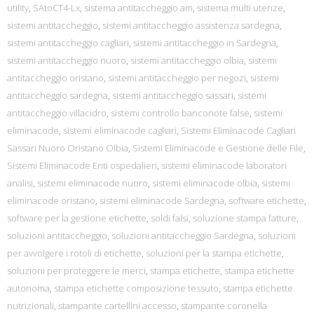
utility
,
SAtoCT4-Lx
,
sistema antitaccheggio am
,
sistema multi utenze
,
sistemi antitaccheggio
,
sistemi antitaccheggio assistenza sardegna
,
sistemi antitaccheggio cagliari
,
sistemi antitaccheggio in Sardegna
,
sistemi antitaccheggio nuoro
,
sistemi antitaccheggio olbia
,
sistemi
antitaccheggio oristano
,
sistemi antitaccheggio per negozi
,
sistemi
antitaccheggio sardegna
,
sistemi antitaccheggio sassari
,
sistemi
antitaccheggio villacidro
,
sistemi controllo banconote false
,
sistemi
eliminacode
,
sistemi eliminacode cagliari
,
Sistemi Eliminacode Cagliari
Sassari Nuoro Oristano Olbia
,
Sistemi Eliminacode e Gestione delle File
,
Sistemi Eliminacode Enti ospedalieri
,
sistemi eliminacode laboratori
analisi
,
sistemi eliminacode nuoro
,
sistemi eliminacode olbia
,
sistemi
eliminacode oristano
,
sistemi eliminacode Sardegna
,
software etichette
,
software per la gestione etichette
,
soldi falsi
,
soluzione stampa fatture
,
soluzioni antitaccheggio
,
soluzioni antitaccheggio Sardegna
,
soluzioni
per avvolgere i rotoli di etichette
,
soluzioni per la stampa etichette
,
soluzioni per proteggere le merci
,
stampa etichette
,
stampa etichette
autonoma
,
stampa etichette composizione tessuto
,
stampa etichette
nutrizionali
,
stampante cartellini accesso
,
stampante coronella