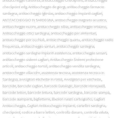
antitaccheggio carbonia
,
antitaccheggio Checkpoint
,
antitaccheggio
checkpoint edg
,
Antitaccheggio de giorgi
,
antitaccheggio farmacie
sardegna
,
antitaccheggio iglesias
,
antitaccheggio impianti cagliari
,
ANTITACCHEGGIO IN SARDEGNA
,
antitaccheggio magneto acustico
,
antitaccheggio nuoro
,
antitaccheggio olbia
,
antitaccheggio oristano
,
Antitaccheggio ottici sardegna
,
antitaccheggio per alimentari
,
antitaccheggio per occhiali
,
antitaccheggio quartu
,
antitaccheggio radio
frequenza
,
antitaccheggio sanluri
,
antitaccheggio sardegna
,
antitaccheggio sardegna impianti assistenza
,
antitaccheggio sassari
,
antitaccheggio sistemi cagliari
,
Antitaccheggio Sistemi protezione
articoli
,
antitaccheggio tortolì
,
antitaccheggio vendita sardegna
,
antitaccheggio villacidro
,
assistenza tecnica
,
assistenza tecnica in
Sardegna
,
avvolgitori etichette in rotoli
,
Avvolgitori per etichette
,
barcode
,
barcode cagliari
,
barcode Datalogic
,
barcode Honeywell
,
barcode lettori
,
barcode lettura
,
barcode sardegna
,
barcode stampa
,
barcode stampanti
,
biglietterie
,
Bixolon nastri carbografici
,
Cagliari
Antitaccheggio
,
Cagliari Antitaccheggio Impianti
,
cartellini sardegna
,
checkpoint
,
codice a barre lettori
,
controlla danaro
,
controlla valuta
,