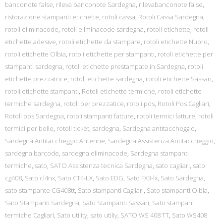
banconote false
,
rileva banconote Sardegna
,
rilevabanconote false
,
ristorazione stampanti etichette
,
rotoli cassa
,
Rotoli Cassa Sardegna
,
rotoli eliminacode
,
rotoli eliminacode sardegna
,
rotoli etichette
,
rotoli
etichette adesive
,
rotoli etichette da stampare
,
rotoli etichette Nuoro
,
rotoli etichette Olbia
,
rotoli etichette per stampanti
,
rotoli etichette per
stampanti sardegna
,
rotoli etichette prestampate in Sardegna
,
rotoli
etichette prezzatrice
,
rotoli etichette sardegna
,
rotoli etichette Sassari
,
rotoli etichette stampanti
,
Rotoli etichette termiche
,
rotoli etichette
termiche sardegna
,
rotoli per prezzatice
,
rotoli pos
,
Rotoli Pos Cagliari
,
Rotoli pos Sardegna
,
rotoli stampanti fatture
,
rotoli termici fatture
,
rotoli
termici per bolle
,
rotoli ticket
,
sardegna
,
Sardegna antitaccheggio
,
Sardegna Antitaccheggio Antenne
,
Sardegna Assistenza Antitaccheggio
,
sardegna barcode
,
sardegna eliminacode
,
Sardegna stampanti
termiche
,
sato
,
SATO Assistenza tecnica Sardegna
,
sato cagliari
,
sato
cg408
,
Sato cl4nx
,
Sato CT4-LX
,
Sato EDG
,
Sato FX3-lx
,
Sato Sardegna
,
sato stampante CG408tt
,
Sato stampanti Cagliari
,
Sato stampanti Olbia
,
Sato Stampanti Sardegna
,
Sato Stampanti Sassari
,
Sato stampanti
termiche Cagliari
,
Sato utility
,
sato utiliy
,
SATO WS 408 TT
,
Sato WS408