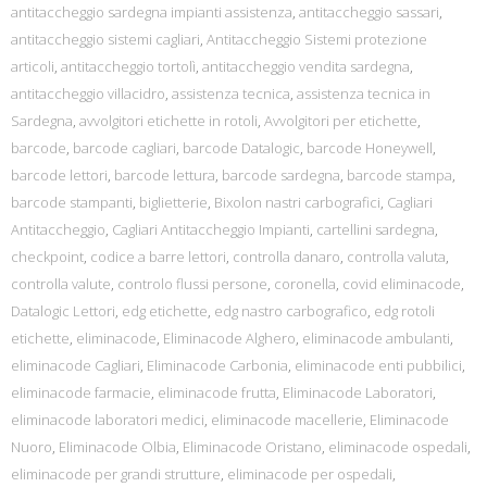
antitaccheggio sardegna impianti assistenza
,
antitaccheggio sassari
,
antitaccheggio sistemi cagliari
,
Antitaccheggio Sistemi protezione
articoli
,
antitaccheggio tortolì
,
antitaccheggio vendita sardegna
,
antitaccheggio villacidro
,
assistenza tecnica
,
assistenza tecnica in
Sardegna
,
avvolgitori etichette in rotoli
,
Avvolgitori per etichette
,
barcode
,
barcode cagliari
,
barcode Datalogic
,
barcode Honeywell
,
barcode lettori
,
barcode lettura
,
barcode sardegna
,
barcode stampa
,
barcode stampanti
,
biglietterie
,
Bixolon nastri carbografici
,
Cagliari
Antitaccheggio
,
Cagliari Antitaccheggio Impianti
,
cartellini sardegna
,
checkpoint
,
codice a barre lettori
,
controlla danaro
,
controlla valuta
,
controlla valute
,
controlo flussi persone
,
coronella
,
covid eliminacode
,
Datalogic Lettori
,
edg etichette
,
edg nastro carbografico
,
edg rotoli
etichette
,
eliminacode
,
Eliminacode Alghero
,
eliminacode ambulanti
,
eliminacode Cagliari
,
Eliminacode Carbonia
,
eliminacode enti pubbilici
,
eliminacode farmacie
,
eliminacode frutta
,
Eliminacode Laboratori
,
eliminacode laboratori medici
,
eliminacode macellerie
,
Eliminacode
Nuoro
,
Eliminacode Olbia
,
Eliminacode Oristano
,
eliminacode ospedali
,
eliminacode per grandi strutture
,
eliminacode per ospedali
,