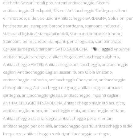
etichette Sassari
,
rotoli pos
,
sistemi antitaccheggio
,
Sistemi
antitaccheggio Checkpoint
,
Sistemi Antitaccheggio Sardegna
,
sistemi
eliminacode
,
slider
,
Soluzioni Antitaccheggio SARDEGNA
,
Soluzioni per
l'etichettatura
,
stampanti barcode sardegna
,
stampanti industriali
,
stampanti logistica
,
stampanti mobili
,
stampanti onoranze funebri
,
Stampanti per etichette
,
stampanti per la logistica
,
stampanti sato
Cg408e sardegna
,
Stampanti SATO SARDEGNA
Tagged
Antenne
antitaccheggio sardegna
,
antitaccheggio
,
antitaccheggio alghero
,
Antitaccheggio AMTEK
,
Antitaccheggio anti taccheggio
,
antitaccheggio
cagliari
,
Antitaccheggio Cagliari sassari Nuoro Olbia Oristano
,
antitaccheggio carbonia
,
antitaccheggio Checkpoint
,
antitaccheggio
checkpoint edg
,
Antitaccheggio de giorgi
,
antitaccheggio farmacie
sardegna
,
antitaccheggio iglesias
,
antitaccheggio impianti cagliari
,
ANTITACCHEGGIO IN SARDEGNA
,
antitaccheggio magneto acustico
,
antitaccheggio nuoro
,
antitaccheggio olbia
,
antitaccheggio oristano
,
Antitaccheggio ottici sardegna
,
antitaccheggio per alimentari
,
antitaccheggio per occhiali
,
antitaccheggio quartu
,
antitaccheggio radio
frequenza
,
antitaccheggio sanluri
,
antitaccheggio sardegna
,