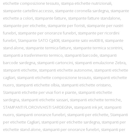
etichette composizione tessuto
,
stampa etichette nutrizionali
,
stampante cartellini accesso
,
stampante coronella sardegna
,
stampante
etichette a colori
,
stampante fatture
,
stampante fatture standalone
,
stampante per etichette
,
stampante per fioristi
,
stampante per nastri
funebri
,
stampante per onoranze funebri
,
stampante per ricordini
funebri
,
Stampante SATO Cg408
,
stampante sato ws408 tt
,
stampante
stand alone
,
stampante termica fatture
,
stampante termica scontrini
,
stampanti a trasferimento termico
,
stampanti barcode
,
stampanti
barcode sardegna
,
stampanti cartoncini
,
stampanti emulazione Zebra
,
stampanti etichette
,
stampanti etichette autonome
,
stampanti etichette
cagliari
,
stampanti etichette composizione tessuto
,
stampanti etichette
nuoro
,
stampanti etichette olbia
,
stampanti etichette oristano
,
Stampanti etichette per vivai fiori e piante
,
stampanti etichette
sardegna
,
stampanti etichette sassari
,
stampanti etichette termiche
,
STAMPANTI FLOROVIVAISTI SARDEGNA
,
stampanti ink jet
,
stampanti
nuoro
,
stampanti onoranze funebri
,
stampanti per etichette
,
Stampanti
per etichette Cagliari
,
stampanti per etichette sardegna
,
stampanti per
etichette stand alone
,
stampanti per onoranze funebri
,
stampanti per