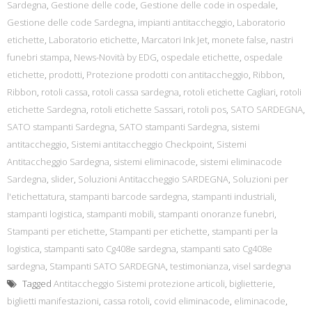
Sardegna
,
Gestione delle code
,
Gestione delle code in ospedale
,
Gestione delle code Sardegna
,
impianti antitaccheggio
,
Laboratorio
etichette
,
Laboratorio etichette
,
Marcatori Ink Jet
,
monete false
,
nastri
funebri stampa
,
News-Novità by EDG
,
ospedale etichette
,
ospedale
etichette
,
prodotti
,
Protezione prodotti con antitaccheggio
,
Ribbon
,
Ribbon
,
rotoli cassa
,
rotoli cassa sardegna
,
rotoli etichette Cagliari
,
rotoli
etichette Sardegna
,
rotoli etichette Sassari
,
rotoli pos
,
SATO SARDEGNA
,
SATO stampanti Sardegna
,
SATO stampanti Sardegna
,
sistemi
antitaccheggio
,
Sistemi antitaccheggio Checkpoint
,
Sistemi
Antitaccheggio Sardegna
,
sistemi eliminacode
,
sistemi eliminacode
Sardegna
,
slider
,
Soluzioni Antitaccheggio SARDEGNA
,
Soluzioni per
l'etichettatura
,
stampanti barcode sardegna
,
stampanti industriali
,
stampanti logistica
,
stampanti mobili
,
stampanti onoranze funebri
,
Stampanti per etichette
,
Stampanti per etichette
,
stampanti per la
logistica
,
stampanti sato Cg408e sardegna
,
stampanti sato Cg408e
sardegna
,
Stampanti SATO SARDEGNA
,
testimonianza
,
visel sardegna
Tagged
Antitaccheggio Sistemi protezione articoli
,
biglietterie
,
biglietti manifestazioni
,
cassa rotoli
,
covid eliminacode
,
eliminacode
,