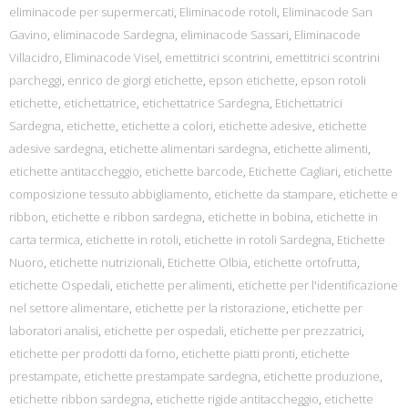
eliminacode per supermercati
,
Eliminacode rotoli
,
Eliminacode San
Gavino
,
eliminacode Sardegna
,
eliminacode Sassari
,
Eliminacode
Villacidro
,
Eliminacode Visel
,
emettitrici scontrini
,
emettitrici scontrini
parcheggi
,
enrico de giorgi etichette
,
epson etichette
,
epson rotoli
etichette
,
etichettatrice
,
etichettatrice Sardegna
,
Etichettatrici
Sardegna
,
etichette
,
etichette a colori
,
etichette adesive
,
etichette
adesive sardegna
,
etichette alimentari sardegna
,
etichette alimenti
,
etichette antitaccheggio
,
etichette barcode
,
Etichette Cagliari
,
etichette
composizione tessuto abbigliamento
,
etichette da stampare
,
etichette e
ribbon
,
etichette e ribbon sardegna
,
etichette in bobina
,
etichette in
carta termica
,
etichette in rotoli
,
etichette in rotoli Sardegna
,
Etichette
Nuoro
,
etichette nutrizionali
,
Etichette Olbia
,
etichette ortofrutta
,
etichette Ospedali
,
etichette per alimenti
,
etichette per l'identificazione
nel settore alimentare
,
etichette per la ristorazione
,
etichette per
laboratori analisi
,
etichette per ospedali
,
etichette per prezzatrici
,
etichette per prodotti da forno
,
etichette piatti pronti
,
etichette
prestampate
,
etichette prestampate sardegna
,
etichette produzione
,
etichette ribbon sardegna
,
etichette rigide antitaccheggio
,
etichette