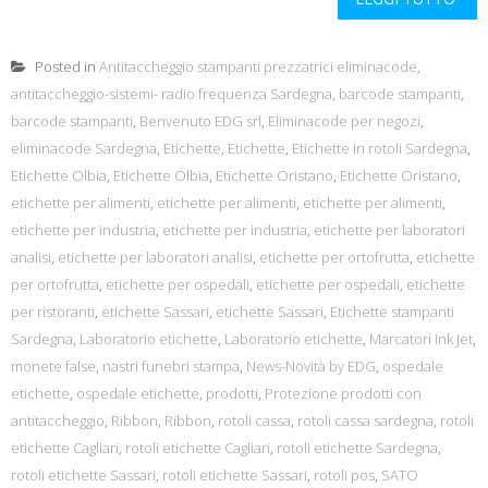
Posted in
Antitaccheggio stampanti prezzatrici eliminacode
,
antitaccheggio-sistemi- radio frequenza Sardegna
,
barcode stampanti
,
barcode stampanti
,
Benvenuto EDG srl
,
Eliminacode per negozi
,
eliminacode Sardegna
,
Etichette
,
Etichette
,
Etichette in rotoli Sardegna
,
Etichette Olbia
,
Etichette Olbia
,
Etichette Oristano
,
Etichette Oristano
,
etichette per alimenti
,
etichette per alimenti
,
etichette per alimenti
,
etichette per industria
,
etichette per industria
,
etichette per laboratori
analisi
,
etichette per laboratori analisi
,
etichette per ortofrutta
,
etichette
per ortofrutta
,
etichette per ospedali
,
etichette per ospedali
,
etichette
per ristoranti
,
etichette Sassari
,
etichette Sassari
,
Etichette stampanti
Sardegna
,
Laboratorio etichette
,
Laboratorio etichette
,
Marcatori Ink Jet
,
monete false
,
nastri funebri stampa
,
News-Novità by EDG
,
ospedale
etichette
,
ospedale etichette
,
prodotti
,
Protezione prodotti con
antitaccheggio
,
Ribbon
,
Ribbon
,
rotoli cassa
,
rotoli cassa sardegna
,
rotoli
etichette Cagliari
,
rotoli etichette Cagliari
,
rotoli etichette Sardegna
,
rotoli etichette Sassari
,
rotoli etichette Sassari
,
rotoli pos
,
SATO