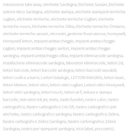
ristorazione take away
,
etichette Sardegna
,
Etichette Sassari
,
Etichette
settore ittico Sardegna
,
etichette stampa
,
etichette stampanti termiche
cagliari
,
etichette termiche
,
etichette termiche Cagliari
,
etichette
termiche nuoro
,
Etichette termiche Olbia
,
Etichette termiche Oristano
,
etichette termiche sassari
,
eticnastri
,
gestione flussi utenze
,
honeywell
,
Honeywell lettori
,
impianti antitaccheggio
,
impianti antitaccheggio
cagliari
,
impianti antitaccheggio sanluri
,
impianti antitaccheggio
sardegna
,
impianti antitacheggio olbia
,
impianti eliminacode sardegna
,
installazione eliminacode sardegna
,
laboratori eliminacode
,
lettori 2d
,
lettori barcode
,
lettori barcode sardegna
,
lettori barcode tascabili
,
lettori codice a barre
,
Lettori Datalogic
,
LETTORI IMAGING
,
lettori laser
,
lettori Meteor
,
lettori ottici
,
lettori ottici cagliari
,
Lettori ottici Honeywell
,
lettori ottici sardegna
,
lettori touch
,
lettori wi fi
,
lettura e stampa
barcode
,
marcatori ink jet
,
meto
,
nastri funebri
,
nastro calor
,
nastro
carbografico
,
Nastro carbografico CALOR
,
nastro carbografico per
etichette
,
nastro carbografico sardegna
,
Nastro carbografico Zebra
,
Nastro carbografico Zebra Sardegna
,
Nastro carbongrafico Zebra
Sardegna
,
nastro per stampanti sardegna
,
nice label
,
prezzatrici
,