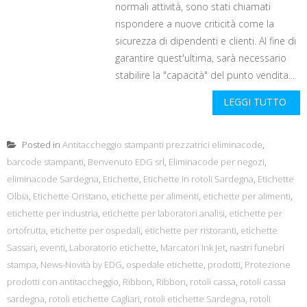
normali attività, sono stati chiamati
rispondere a nuove criticità come la
sicurezza di dipendenti e clienti. Al fine di
garantire quest'ultima, sarà necessario
stabilire la "capacità" del punto vendita...
LEGGI TUTTO
Posted in
Antitaccheggio stampanti prezzatrici eliminacode
,
barcode stampanti
,
Benvenuto EDG srl
,
Eliminacode per negozi
,
eliminacode Sardegna
,
Etichette
,
Etichette in rotoli Sardegna
,
Etichette
Olbia
,
Etichette Oristano
,
etichette per alimenti
,
etichette per alimenti
,
etichette per industria
,
etichette per laboratori analisi
,
etichette per
ortofrutta
,
etichette per ospedali
,
etichette per ristoranti
,
etichette
Sassari
,
eventi
,
Laboratorio etichette
,
Marcatori Ink Jet
,
nastri funebri
stampa
,
News-Novità by EDG
,
ospedale etichette
,
prodotti
,
Protezione
prodotti con antitaccheggio
,
Ribbon
,
Ribbon
,
rotoli cassa
,
rotoli cassa
sardegna
,
rotoli etichette Cagliari
,
rotoli etichette Sardegna
,
rotoli