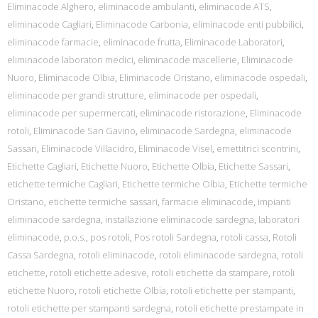
Eliminacode Alghero
,
eliminacode ambulanti
,
eliminacode ATS
,
eliminacode Cagliari
,
Eliminacode Carbonia
,
eliminacode enti pubbilici
,
eliminacode farmacie
,
eliminacode frutta
,
Eliminacode Laboratori
,
eliminacode laboratori medici
,
eliminacode macellerie
,
Eliminacode
Nuoro
,
Eliminacode Olbia
,
Eliminacode Oristano
,
eliminacode ospedali
,
eliminacode per grandi strutture
,
eliminacode per ospedali
,
eliminacode per supermercati
,
eliminacode ristorazione
,
Eliminacode
rotoli
,
Eliminacode San Gavino
,
eliminacode Sardegna
,
eliminacode
Sassari
,
Eliminacode Villacidro
,
Eliminacode Visel
,
emettitrici scontrini
,
Etichette Cagliari
,
Etichette Nuoro
,
Etichette Olbia
,
Etichette Sassari
,
etichette termiche Cagliari
,
Etichette termiche Olbia
,
Etichette termiche
Oristano
,
etichette termiche sassari
,
farmacie eliminacode
,
impianti
eliminacode sardegna
,
installazione eliminacode sardegna
,
laboratori
eliminacode
,
p.o.s.
,
pos rotoli
,
Pos rotoli Sardegna
,
rotoli cassa
,
Rotoli
Cassa Sardegna
,
rotoli eliminacode
,
rotoli eliminacode sardegna
,
rotoli
etichette
,
rotoli etichette adesive
,
rotoli etichette da stampare
,
rotoli
etichette Nuoro
,
rotoli etichette Olbia
,
rotoli etichette per stampanti
,
rotoli etichette per stampanti sardegna
,
rotoli etichette prestampate in