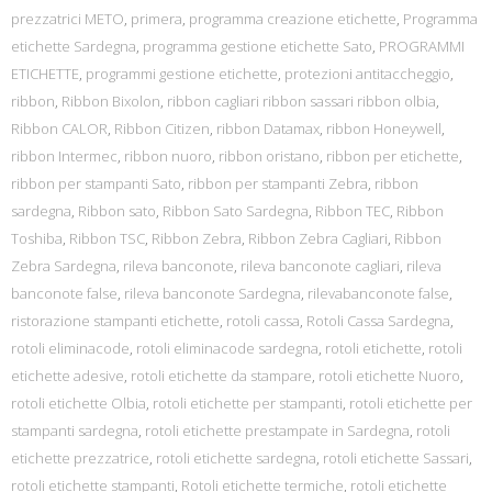
prezzatrici METO
,
primera
,
programma creazione etichette
,
Programma
etichette Sardegna
,
programma gestione etichette Sato
,
PROGRAMMI
ETICHETTE
,
programmi gestione etichette
,
protezioni antitaccheggio
,
ribbon
,
Ribbon Bixolon
,
ribbon cagliari ribbon sassari ribbon olbia
,
Ribbon CALOR
,
Ribbon Citizen
,
ribbon Datamax
,
ribbon Honeywell
,
ribbon Intermec
,
ribbon nuoro
,
ribbon oristano
,
ribbon per etichette
,
ribbon per stampanti Sato
,
ribbon per stampanti Zebra
,
ribbon
sardegna
,
Ribbon sato
,
Ribbon Sato Sardegna
,
Ribbon TEC
,
Ribbon
Toshiba
,
Ribbon TSC
,
Ribbon Zebra
,
Ribbon Zebra Cagliari
,
Ribbon
Zebra Sardegna
,
rileva banconote
,
rileva banconote cagliari
,
rileva
banconote false
,
rileva banconote Sardegna
,
rilevabanconote false
,
ristorazione stampanti etichette
,
rotoli cassa
,
Rotoli Cassa Sardegna
,
rotoli eliminacode
,
rotoli eliminacode sardegna
,
rotoli etichette
,
rotoli
etichette adesive
,
rotoli etichette da stampare
,
rotoli etichette Nuoro
,
rotoli etichette Olbia
,
rotoli etichette per stampanti
,
rotoli etichette per
stampanti sardegna
,
rotoli etichette prestampate in Sardegna
,
rotoli
etichette prezzatrice
,
rotoli etichette sardegna
,
rotoli etichette Sassari
,
rotoli etichette stampanti
,
Rotoli etichette termiche
,
rotoli etichette