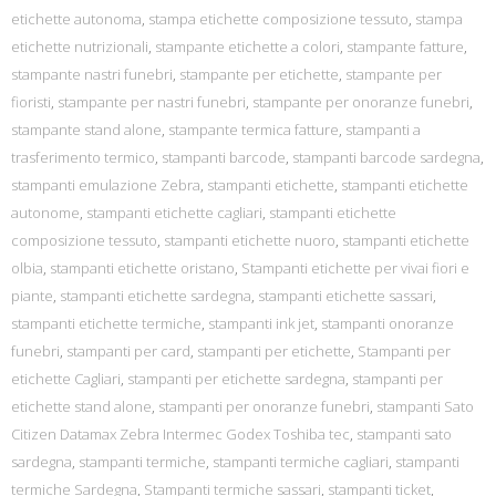
etichette autonoma
,
stampa etichette composizione tessuto
,
stampa
etichette nutrizionali
,
stampante etichette a colori
,
stampante fatture
,
stampante nastri funebri
,
stampante per etichette
,
stampante per
fioristi
,
stampante per nastri funebri
,
stampante per onoranze funebri
,
stampante stand alone
,
stampante termica fatture
,
stampanti a
trasferimento termico
,
stampanti barcode
,
stampanti barcode sardegna
,
stampanti emulazione Zebra
,
stampanti etichette
,
stampanti etichette
autonome
,
stampanti etichette cagliari
,
stampanti etichette
composizione tessuto
,
stampanti etichette nuoro
,
stampanti etichette
olbia
,
stampanti etichette oristano
,
Stampanti etichette per vivai fiori e
piante
,
stampanti etichette sardegna
,
stampanti etichette sassari
,
stampanti etichette termiche
,
stampanti ink jet
,
stampanti onoranze
funebri
,
stampanti per card
,
stampanti per etichette
,
Stampanti per
etichette Cagliari
,
stampanti per etichette sardegna
,
stampanti per
etichette stand alone
,
stampanti per onoranze funebri
,
stampanti Sato
Citizen Datamax Zebra Intermec Godex Toshiba tec
,
stampanti sato
sardegna
,
stampanti termiche
,
stampanti termiche cagliari
,
stampanti
termiche Sardegna
,
Stampanti termiche sassari
,
stampanti ticket
,