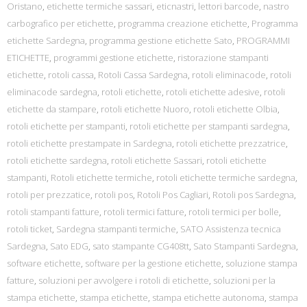
Oristano
,
etichette termiche sassari
,
eticnastri
,
lettori barcode
,
nastro
carbografico per etichette
,
programma creazione etichette
,
Programma
etichette Sardegna
,
programma gestione etichette Sato
,
PROGRAMMI
ETICHETTE
,
programmi gestione etichette
,
ristorazione stampanti
etichette
,
rotoli cassa
,
Rotoli Cassa Sardegna
,
rotoli eliminacode
,
rotoli
eliminacode sardegna
,
rotoli etichette
,
rotoli etichette adesive
,
rotoli
etichette da stampare
,
rotoli etichette Nuoro
,
rotoli etichette Olbia
,
rotoli etichette per stampanti
,
rotoli etichette per stampanti sardegna
,
rotoli etichette prestampate in Sardegna
,
rotoli etichette prezzatrice
,
rotoli etichette sardegna
,
rotoli etichette Sassari
,
rotoli etichette
stampanti
,
Rotoli etichette termiche
,
rotoli etichette termiche sardegna
,
rotoli per prezzatice
,
rotoli pos
,
Rotoli Pos Cagliari
,
Rotoli pos Sardegna
,
rotoli stampanti fatture
,
rotoli termici fatture
,
rotoli termici per bolle
,
rotoli ticket
,
Sardegna stampanti termiche
,
SATO Assistenza tecnica
Sardegna
,
Sato EDG
,
sato stampante CG408tt
,
Sato Stampanti Sardegna
,
software etichette
,
software per la gestione etichette
,
soluzione stampa
fatture
,
soluzioni per avvolgere i rotoli di etichette
,
soluzioni per la
stampa etichette
,
stampa etichette
,
stampa etichette autonoma
,
stampa