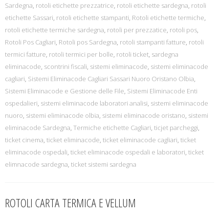
Sardegna
,
rotoli etichette prezzatrice
,
rotoli etichette sardegna
,
rotoli
etichette Sassari
,
rotoli etichette stampanti
,
Rotoli etichette termiche
,
rotoli etichette termiche sardegna
,
rotoli per prezzatice
,
rotoli pos
,
Rotoli Pos Cagliari
,
Rotoli pos Sardegna
,
rotoli stampanti fatture
,
rotoli
termici fatture
,
rotoli termici per bolle
,
rotoli ticket
,
sardegna
eliminacode
,
scontrini fiscali
,
sistemi eliminacode
,
sistemi eliminacode
cagliari
,
Sistemi Eliminacode Cagliari Sassari Nuoro Oristano Olbia
,
Sistemi Eliminacode e Gestione delle File
,
Sistemi Eliminacode Enti
ospedalieri
,
sistemi eliminacode laboratori analisi
,
sistemi eliminacode
nuoro
,
sistemi eliminacode olbia
,
sistemi eliminacode oristano
,
sistemi
eliminacode Sardegna
,
Termiche etichette Cagliari
,
ticjet parcheggi
,
ticket cinema
,
ticket eliminacode
,
ticket eliminacode cagliari
,
ticket
eliminacode ospedali
,
ticket eliminacode ospedali e laboratori
,
ticket
elimnacode sardegna
,
ticket sistemi sardegna
ROTOLI CARTA TERMICA E VELLUM