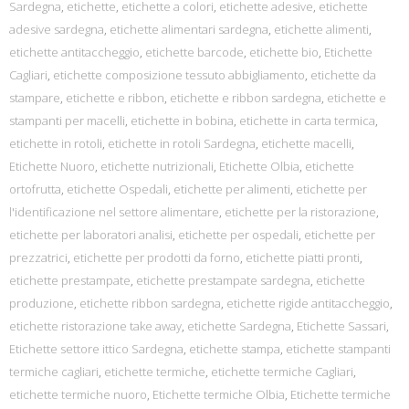
Sardegna
,
etichette
,
etichette a colori
,
etichette adesive
,
etichette
adesive sardegna
,
etichette alimentari sardegna
,
etichette alimenti
,
etichette antitaccheggio
,
etichette barcode
,
etichette bio
,
Etichette
Cagliari
,
etichette composizione tessuto abbigliamento
,
etichette da
stampare
,
etichette e ribbon
,
etichette e ribbon sardegna
,
etichette e
stampanti per macelli
,
etichette in bobina
,
etichette in carta termica
,
etichette in rotoli
,
etichette in rotoli Sardegna
,
etichette macelli
,
Etichette Nuoro
,
etichette nutrizionali
,
Etichette Olbia
,
etichette
ortofrutta
,
etichette Ospedali
,
etichette per alimenti
,
etichette per
l'identificazione nel settore alimentare
,
etichette per la ristorazione
,
etichette per laboratori analisi
,
etichette per ospedali
,
etichette per
prezzatrici
,
etichette per prodotti da forno
,
etichette piatti pronti
,
etichette prestampate
,
etichette prestampate sardegna
,
etichette
produzione
,
etichette ribbon sardegna
,
etichette rigide antitaccheggio
,
etichette ristorazione take away
,
etichette Sardegna
,
Etichette Sassari
,
Etichette settore ittico Sardegna
,
etichette stampa
,
etichette stampanti
termiche cagliari
,
etichette termiche
,
etichette termiche Cagliari
,
etichette termiche nuoro
,
Etichette termiche Olbia
,
Etichette termiche