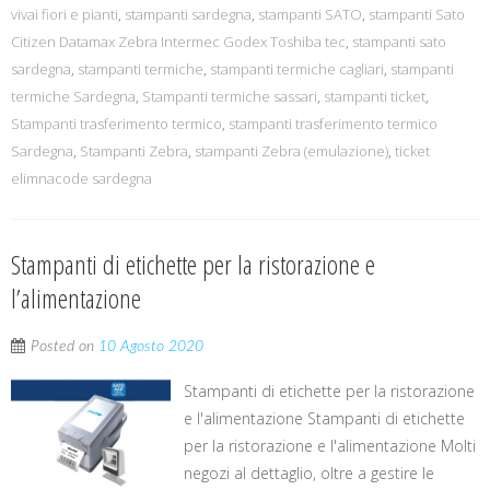
vivai fiori e pianti
,
stampanti sardegna
,
stampanti SATO
,
stampanti Sato
Citizen Datamax Zebra Intermec Godex Toshiba tec
,
stampanti sato
sardegna
,
stampanti termiche
,
stampanti termiche cagliari
,
stampanti
termiche Sardegna
,
Stampanti termiche sassari
,
stampanti ticket
,
Stampanti trasferimento termico
,
stampanti trasferimento termico
Sardegna
,
Stampanti Zebra
,
stampanti Zebra (emulazione)
,
ticket
elimnacode sardegna
Stampanti di etichette per la ristorazione e
l’alimentazione
Posted on
10 Agosto 2020
Stampanti di etichette per la ristorazione
e l'alimentazione Stampanti di etichette
per la ristorazione e l'alimentazione Molti
negozi al dettaglio, oltre a gestire le