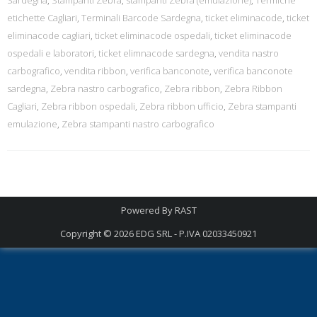
Sardegna
,
Stampanti Zebra
,
stampanti Zebra (emulazione)
,
Termiche
etichette Cagliari
,
Terminali Barcode Sardegna
,
ticket eliminacode
,
ticket
eliminacode cagliari
,
ticket eliminacode ospedali
,
ticket eliminacode
ospedali e laboratori
,
ticket elimnacode sardegna
,
vendita nastro
carbografico
,
vendita ribbon
,
verifica banconote
,
verifica banconote
sardegna
,
Zebra nastro carbografico
,
Zebra ribbon
,
Zebra Ribbon
Cagliari
,
Zebra ribbon ospedali
,
Zebra ribbon ufficio
,
Zebra stampanti
emulazione
,
Zebra stampanti nastro carbografico
Powered By
RAST
Copyright © 2026
EDG SRL - P.IVA 02033450921