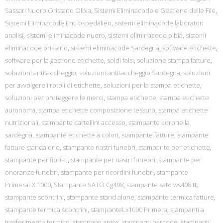
Sassari Nuoro Oristano Olbia
,
Sistemi Eliminacode e Gestione delle File
,
Sistemi Eliminacode Enti ospedalieri
,
sistemi eliminacode laboratori
analisi
,
sistemi eliminacode nuoro
,
sistemi eliminacode olbia
,
sistemi
eliminacode oristano
,
sistemi eliminacode Sardegna
,
software etichette
,
software per la gestione etichette
,
soldi falsi
,
soluzione stampa fatture
,
soluzioni antitaccheggio
,
soluzioni antitaccheggio Sardegna
,
soluzioni
per avvolgere i rotoli di etichette
,
soluzioni per la stampa etichette
,
soluzioni per proteggere le merci
,
stampa etichette
,
stampa etichette
autonoma
,
stampa etichette composizione tessuto
,
stampa etichette
nutrizionali
,
stampante cartellini accesso
,
stampante coronella
sardegna
,
stampante etichette a colori
,
stampante fatture
,
stampante
fatture standalone
,
stampante nastri funebri
,
stampante per etichette
,
stampante per fioristi
,
stampante per nastri funebri
,
stampante per
onoranze funebri
,
stampante per ricordini funebri
,
stampante
PrimeraLX 1000
,
Stampante SATO Cg408
,
stampante sato ws408 tt
,
stampante scontrini
,
stampante stand alone
,
stampante termica fatture
,
stampante termica scontrini
,
stampanteLx1000 Primera
,
stampanti a
trasferimento termico
,
stampanti argox
,
stampanti barcode
,
stampanti