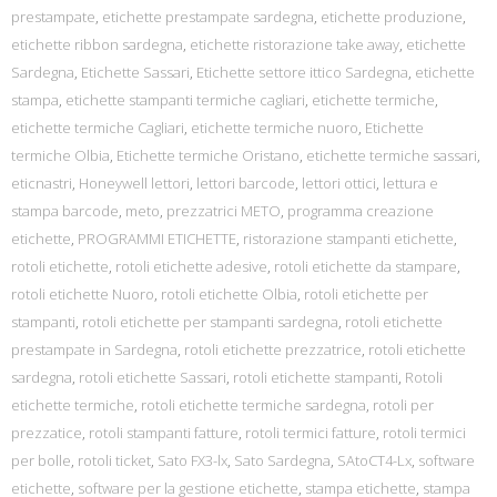
prestampate
,
etichette prestampate sardegna
,
etichette produzione
,
etichette ribbon sardegna
,
etichette ristorazione take away
,
etichette
Sardegna
,
Etichette Sassari
,
Etichette settore ittico Sardegna
,
etichette
stampa
,
etichette stampanti termiche cagliari
,
etichette termiche
,
etichette termiche Cagliari
,
etichette termiche nuoro
,
Etichette
termiche Olbia
,
Etichette termiche Oristano
,
etichette termiche sassari
,
eticnastri
,
Honeywell lettori
,
lettori barcode
,
lettori ottici
,
lettura e
stampa barcode
,
meto
,
prezzatrici METO
,
programma creazione
etichette
,
PROGRAMMI ETICHETTE
,
ristorazione stampanti etichette
,
rotoli etichette
,
rotoli etichette adesive
,
rotoli etichette da stampare
,
rotoli etichette Nuoro
,
rotoli etichette Olbia
,
rotoli etichette per
stampanti
,
rotoli etichette per stampanti sardegna
,
rotoli etichette
prestampate in Sardegna
,
rotoli etichette prezzatrice
,
rotoli etichette
sardegna
,
rotoli etichette Sassari
,
rotoli etichette stampanti
,
Rotoli
etichette termiche
,
rotoli etichette termiche sardegna
,
rotoli per
prezzatice
,
rotoli stampanti fatture
,
rotoli termici fatture
,
rotoli termici
per bolle
,
rotoli ticket
,
Sato FX3-lx
,
Sato Sardegna
,
SAtoCT4-Lx
,
software
etichette
,
software per la gestione etichette
,
stampa etichette
,
stampa