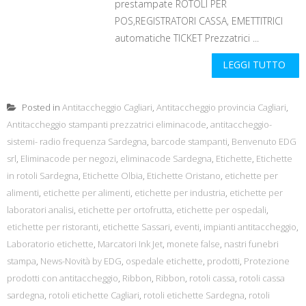
prestampate ROTOLI PER
POS,REGISTRATORI CASSA, EMETTITRICI
automatiche TICKET Prezzatrici ...
LEGGI TUTTO
Posted in
Antitaccheggio Cagliari
,
Antitaccheggio provincia Cagliari
,
Antitaccheggio stampanti prezzatrici eliminacode
,
antitaccheggio-
sistemi- radio frequenza Sardegna
,
barcode stampanti
,
Benvenuto EDG
srl
,
Eliminacode per negozi
,
eliminacode Sardegna
,
Etichette
,
Etichette
in rotoli Sardegna
,
Etichette Olbia
,
Etichette Oristano
,
etichette per
alimenti
,
etichette per alimenti
,
etichette per industria
,
etichette per
laboratori analisi
,
etichette per ortofrutta
,
etichette per ospedali
,
etichette per ristoranti
,
etichette Sassari
,
eventi
,
impianti antitaccheggio
,
Laboratorio etichette
,
Marcatori Ink Jet
,
monete false
,
nastri funebri
stampa
,
News-Novità by EDG
,
ospedale etichette
,
prodotti
,
Protezione
prodotti con antitaccheggio
,
Ribbon
,
Ribbon
,
rotoli cassa
,
rotoli cassa
sardegna
,
rotoli etichette Cagliari
,
rotoli etichette Sardegna
,
rotoli