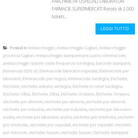
PARCHIMETRI OSPEDALI LABORATORI
FARMACIE SUPERMERCATI Rotolo di 2.000
tickets...
LEGGI TUTTO
Posted in
Antitaccheggio
,
Antitaccheggio Cagliari
,
Antitaccheggio
provincia Cagliari
,
Antitaccheggio stampanti prezzatrici eliminacode
,
antitaccheggio-sistemi- radio frequenza Sardegna
,
barcode stampanti
,
Benvenuto EDG srl
,
Eliminacode laboratori ospedali
,
Eliminacode per
laboratori
,
Eliminacode per negozi
,
eliminacode Sardegna
,
Etichette
,
Etichette
,
etichette adesive sardegna
,
Etichette in rotoli Sardegna
,
Etichette Olbia
,
Etichette Olbia
,
Etichette Oristano
,
Etichette Oristano
,
etichette per alimenti
,
etichette per alimenti
,
etichette per alimenti
,
etichette per industria
,
etichette per industria
,
etichette per laboratori
analisi
,
etichette per laboratori analisi
,
etichette per ortofrutta
,
etichette
per ortofrutta
,
etichette per ospedali
,
etichette per ospedali
,
etichette
per ristoranti
,
etichette Sassari
,
etichette Sassari
,
Etichette stampanti