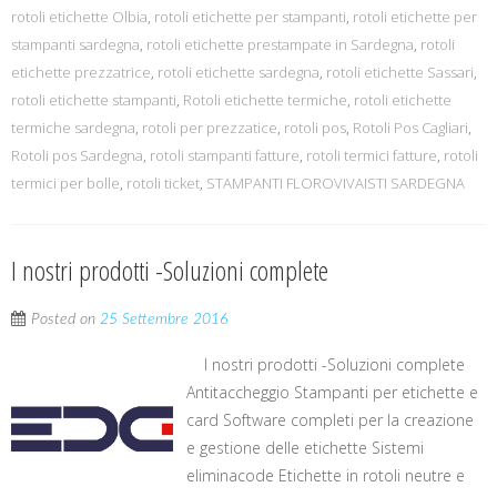
rotoli etichette Olbia
,
rotoli etichette per stampanti
,
rotoli etichette per
stampanti sardegna
,
rotoli etichette prestampate in Sardegna
,
rotoli
etichette prezzatrice
,
rotoli etichette sardegna
,
rotoli etichette Sassari
,
rotoli etichette stampanti
,
Rotoli etichette termiche
,
rotoli etichette
termiche sardegna
,
rotoli per prezzatice
,
rotoli pos
,
Rotoli Pos Cagliari
,
Rotoli pos Sardegna
,
rotoli stampanti fatture
,
rotoli termici fatture
,
rotoli
termici per bolle
,
rotoli ticket
,
STAMPANTI FLOROVIVAISTI SARDEGNA
I nostri prodotti -Soluzioni complete
Posted on
25 Settembre 2016
I nostri prodotti -Soluzioni complete
Antitaccheggio Stampanti per etichette e
card Software completi per la creazione
e gestione delle etichette Sistemi
eliminacode Etichette in rotoli neutre e