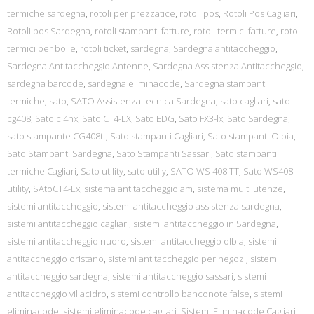
termiche sardegna
,
rotoli per prezzatice
,
rotoli pos
,
Rotoli Pos Cagliari
,
Rotoli pos Sardegna
,
rotoli stampanti fatture
,
rotoli termici fatture
,
rotoli
termici per bolle
,
rotoli ticket
,
sardegna
,
Sardegna antitaccheggio
,
Sardegna Antitaccheggio Antenne
,
Sardegna Assistenza Antitaccheggio
,
sardegna barcode
,
sardegna eliminacode
,
Sardegna stampanti
termiche
,
sato
,
SATO Assistenza tecnica Sardegna
,
sato cagliari
,
sato
cg408
,
Sato cl4nx
,
Sato CT4-LX
,
Sato EDG
,
Sato FX3-lx
,
Sato Sardegna
,
sato stampante CG408tt
,
Sato stampanti Cagliari
,
Sato stampanti Olbia
,
Sato Stampanti Sardegna
,
Sato Stampanti Sassari
,
Sato stampanti
termiche Cagliari
,
Sato utility
,
sato utiliy
,
SATO WS 408 TT
,
Sato WS408
utility
,
SAtoCT4-Lx
,
sistema antitaccheggio am
,
sistema multi utenze
,
sistemi antitaccheggio
,
sistemi antitaccheggio assistenza sardegna
,
sistemi antitaccheggio cagliari
,
sistemi antitaccheggio in Sardegna
,
sistemi antitaccheggio nuoro
,
sistemi antitaccheggio olbia
,
sistemi
antitaccheggio oristano
,
sistemi antitaccheggio per negozi
,
sistemi
antitaccheggio sardegna
,
sistemi antitaccheggio sassari
,
sistemi
antitaccheggio villacidro
,
sistemi controllo banconote false
,
sistemi
eliminacode
,
sistemi eliminacode cagliari
,
Sistemi Eliminacode Cagliari