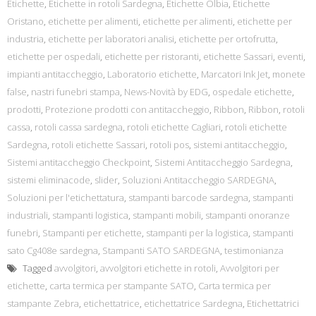
Etichette
,
Etichette in rotoli Sardegna
,
Etichette Olbia
,
Etichette
Oristano
,
etichette per alimenti
,
etichette per alimenti
,
etichette per
industria
,
etichette per laboratori analisi
,
etichette per ortofrutta
,
etichette per ospedali
,
etichette per ristoranti
,
etichette Sassari
,
eventi
,
impianti antitaccheggio
,
Laboratorio etichette
,
Marcatori Ink Jet
,
monete
false
,
nastri funebri stampa
,
News-Novità by EDG
,
ospedale etichette
,
prodotti
,
Protezione prodotti con antitaccheggio
,
Ribbon
,
Ribbon
,
rotoli
cassa
,
rotoli cassa sardegna
,
rotoli etichette Cagliari
,
rotoli etichette
Sardegna
,
rotoli etichette Sassari
,
rotoli pos
,
sistemi antitaccheggio
,
Sistemi antitaccheggio Checkpoint
,
Sistemi Antitaccheggio Sardegna
,
sistemi eliminacode
,
slider
,
Soluzioni Antitaccheggio SARDEGNA
,
Soluzioni per l'etichettatura
,
stampanti barcode sardegna
,
stampanti
industriali
,
stampanti logistica
,
stampanti mobili
,
stampanti onoranze
funebri
,
Stampanti per etichette
,
stampanti per la logistica
,
stampanti
sato Cg408e sardegna
,
Stampanti SATO SARDEGNA
,
testimonianza
Tagged
avvolgitori
,
avvolgitori etichette in rotoli
,
Avvolgitori per
etichette
,
carta termica per stampante SATO
,
Carta termica per
stampante Zebra
,
etichettatrice
,
etichettatrice Sardegna
,
Etichettatrici