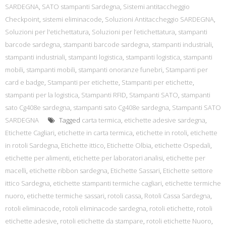
SARDEGNA
,
SATO stampanti Sardegna
,
Sistemi antitaccheggio
Checkpoint
,
sistemi eliminacode
,
Soluzioni Antitaccheggio SARDEGNA
,
Soluzioni per l'etichettatura
,
Soluzioni per l’etichettatura
,
stampanti
barcode sardegna
,
stampanti barcode sardegna
,
stampanti industriali
,
stampanti industriali
,
stampanti logistica
,
stampanti logistica
,
stampanti
mobili
,
stampanti mobili
,
stampanti onoranze funebri
,
Stampanti per
card e badge
,
Stampanti per etichette
,
Stampanti per etichette
,
stampanti per la logistica
,
Stampanti RFID
,
Stampanti SATO
,
stampanti
sato Cg408e sardegna
,
stampanti sato Cg408e sardegna
,
Stampanti SATO
SARDEGNA
Tagged
carta termica
,
etichette adesive sardegna
,
Etichette Cagliari
,
etichette in carta termica
,
etichette in rotoli
,
etichette
in rotoli Sardegna
,
Etichette ittico
,
Etichette Olbia
,
etichette Ospedali
,
etichette per alimenti
,
etichette per laboratori analisi
,
etichette per
macelli
,
etichette ribbon sardegna
,
Etichette Sassari
,
Etichette settore
ittico Sardegna
,
etichette stampanti termiche cagliari
,
etichette termiche
nuoro
,
etichette termiche sassari
,
rotoli cassa
,
Rotoli Cassa Sardegna
,
rotoli eliminacode
,
rotoli eliminacode sardegna
,
rotoli etichette
,
rotoli
etichette adesive
,
rotoli etichette da stampare
,
rotoli etichette Nuoro
,