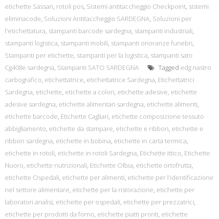
etichette Sassari
,
rotoli pos
,
Sistemi antitaccheggio Checkpoint
,
sistemi
eliminacode
,
Soluzioni Antitaccheggio SARDEGNA
,
Soluzioni per
l'etichettatura
,
stampanti barcode sardegna
,
stampanti industriali
,
stampanti logistica
,
stampanti mobili
,
stampanti onoranze funebri
,
Stampanti per etichette
,
stampanti per la logistica
,
stampanti sato
Cg408e sardegna
,
Stampanti SATO SARDEGNA
Tagged
edg nastro
carbografico
,
etichettatrice
,
etichettatrice Sardegna
,
Etichettatrici
Sardegna
,
etichette
,
etichette a colori
,
etichette adesive
,
etichette
adesive sardegna
,
etichette alimentari sardegna
,
etichette alimenti
,
etichette barcode
,
Etichette Cagliari
,
etichette composizione tessuto
abbigliamento
,
etichette da stampare
,
etichette e ribbon
,
etichette e
ribbon sardegna
,
etichette in bobina
,
etichette in carta termica
,
etichette in rotoli
,
etichette in rotoli Sardegna
,
Etichette ittico
,
Etichette
Nuoro
,
etichette nutrizionali
,
Etichette Olbia
,
etichette ortofrutta
,
etichette Ospedali
,
etichette per alimenti
,
etichette per l'identificazione
nel settore alimentare
,
etichette per la ristorazione
,
etichette per
laboratori analisi
,
etichette per ospedali
,
etichette per prezzatrici
,
etichette per prodotti da forno
,
etichette piatti pronti
,
etichette