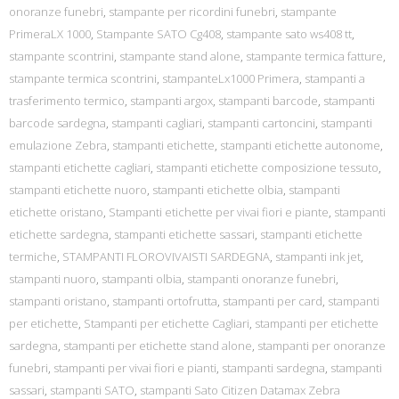
onoranze funebri
,
stampante per ricordini funebri
,
stampante
PrimeraLX 1000
,
Stampante SATO Cg408
,
stampante sato ws408 tt
,
stampante scontrini
,
stampante stand alone
,
stampante termica fatture
,
stampante termica scontrini
,
stampanteLx1000 Primera
,
stampanti a
trasferimento termico
,
stampanti argox
,
stampanti barcode
,
stampanti
barcode sardegna
,
stampanti cagliari
,
stampanti cartoncini
,
stampanti
emulazione Zebra
,
stampanti etichette
,
stampanti etichette autonome
,
stampanti etichette cagliari
,
stampanti etichette composizione tessuto
,
stampanti etichette nuoro
,
stampanti etichette olbia
,
stampanti
etichette oristano
,
Stampanti etichette per vivai fiori e piante
,
stampanti
etichette sardegna
,
stampanti etichette sassari
,
stampanti etichette
termiche
,
STAMPANTI FLOROVIVAISTI SARDEGNA
,
stampanti ink jet
,
stampanti nuoro
,
stampanti olbia
,
stampanti onoranze funebri
,
stampanti oristano
,
stampanti ortofrutta
,
stampanti per card
,
stampanti
per etichette
,
Stampanti per etichette Cagliari
,
stampanti per etichette
sardegna
,
stampanti per etichette stand alone
,
stampanti per onoranze
funebri
,
stampanti per vivai fiori e pianti
,
stampanti sardegna
,
stampanti
sassari
,
stampanti SATO
,
stampanti Sato Citizen Datamax Zebra