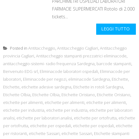
PARCHIMETRI OSPEDALI LABORATORI
FARMACIE SUPERMERCATI Rotolo di 2.000
tickets...
LEGGI TUTTO
Posted in
Antitaccheggio
,
Antitaccheggio Cagliari
,
Antitaccheggio
provincia Cagliari
,
Antitaccheggio stampanti prezzatrici eliminacode
,
antitaccheggio-sistemi- radio frequenza Sardegna
,
barcode stampanti
,
Benvenuto EDG srl
,
Eliminacode laboratori ospedali
,
Eliminacode per
laboratori
,
Eliminacode per negozi
,
eliminacode Sardegna
,
Etichette
,
Etichette
,
etichette adesive sardegna
,
Etichette in rotoli Sardegna
,
Etichette Olbia
,
Etichette Olbia
,
Etichette Oristano
,
Etichette Oristano
,
etichette per alimenti
,
etichette per alimenti
,
etichette per alimenti
,
etichette per industria
,
etichette per industria
,
etichette per laboratori
analisi
,
etichette per laboratori analisi
,
etichette per ortofrutta
,
etichette
per ortofrutta
,
etichette per ospedali
,
etichette per ospedali
,
etichette
per ristoranti
,
etichette Sassari
,
etichette Sassari
,
Etichette stampanti