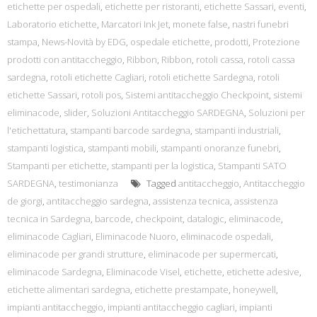
etichette per ospedali
,
etichette per ristoranti
,
etichette Sassari
,
eventi
,
Laboratorio etichette
,
Marcatori Ink Jet
,
monete false
,
nastri funebri
stampa
,
News-Novità by EDG
,
ospedale etichette
,
prodotti
,
Protezione
prodotti con antitaccheggio
,
Ribbon
,
Ribbon
,
rotoli cassa
,
rotoli cassa
sardegna
,
rotoli etichette Cagliari
,
rotoli etichette Sardegna
,
rotoli
etichette Sassari
,
rotoli pos
,
Sistemi antitaccheggio Checkpoint
,
sistemi
eliminacode
,
slider
,
Soluzioni Antitaccheggio SARDEGNA
,
Soluzioni per
l'etichettatura
,
stampanti barcode sardegna
,
stampanti industriali
,
stampanti logistica
,
stampanti mobili
,
stampanti onoranze funebri
,
Stampanti per etichette
,
stampanti per la logistica
,
Stampanti SATO
SARDEGNA
,
testimonianza
Tagged
antitaccheggio
,
Antitaccheggio
de giorgi
,
antitaccheggio sardegna
,
assistenza tecnica
,
assistenza
tecnica in Sardegna
,
barcode
,
checkpoint
,
datalogic
,
eliminacode
,
eliminacode Cagliari
,
Eliminacode Nuoro
,
eliminacode ospedali
,
eliminacode per grandi strutture
,
eliminacode per supermercati
,
eliminacode Sardegna
,
Eliminacode Visel
,
etichette
,
etichette adesive
,
etichette alimentari sardegna
,
etichette prestampate
,
honeywell
,
impianti antitaccheggio
,
impianti antitaccheggio cagliari
,
impianti