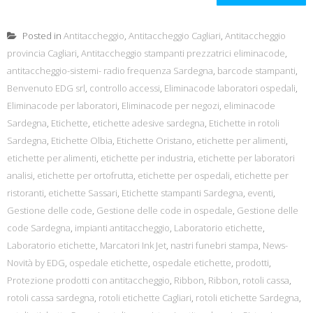
Posted in
Antitaccheggio
,
Antitaccheggio Cagliari
,
Antitaccheggio
provincia Cagliari
,
Antitaccheggio stampanti prezzatrici eliminacode
,
antitaccheggio-sistemi- radio frequenza Sardegna
,
barcode stampanti
,
Benvenuto EDG srl
,
controllo accessi
,
Eliminacode laboratori ospedali
,
Eliminacode per laboratori
,
Eliminacode per negozi
,
eliminacode
Sardegna
,
Etichette
,
etichette adesive sardegna
,
Etichette in rotoli
Sardegna
,
Etichette Olbia
,
Etichette Oristano
,
etichette per alimenti
,
etichette per alimenti
,
etichette per industria
,
etichette per laboratori
analisi
,
etichette per ortofrutta
,
etichette per ospedali
,
etichette per
ristoranti
,
etichette Sassari
,
Etichette stampanti Sardegna
,
eventi
,
Gestione delle code
,
Gestione delle code in ospedale
,
Gestione delle
code Sardegna
,
impianti antitaccheggio
,
Laboratorio etichette
,
Laboratorio etichette
,
Marcatori Ink Jet
,
nastri funebri stampa
,
News-
Novità by EDG
,
ospedale etichette
,
ospedale etichette
,
prodotti
,
Protezione prodotti con antitaccheggio
,
Ribbon
,
Ribbon
,
rotoli cassa
,
rotoli cassa sardegna
,
rotoli etichette Cagliari
,
rotoli etichette Sardegna
,