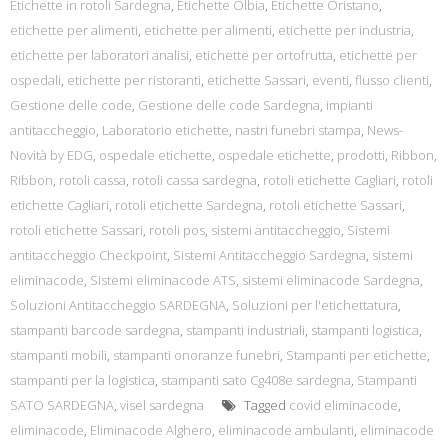
Etichette in rotoli Sardegna
,
Etichette Olbia
,
Etichette Oristano
,
etichette per alimenti
,
etichette per alimenti
,
etichette per industria
,
etichette per laboratori analisi
,
etichette per ortofrutta
,
etichette per
ospedali
,
etichette per ristoranti
,
etichette Sassari
,
eventi
,
flusso clienti
,
Gestione delle code
,
Gestione delle code Sardegna
,
impianti
antitaccheggio
,
Laboratorio etichette
,
nastri funebri stampa
,
News-
Novità by EDG
,
ospedale etichette
,
ospedale etichette
,
prodotti
,
Ribbon
,
Ribbon
,
rotoli cassa
,
rotoli cassa sardegna
,
rotoli etichette Cagliari
,
rotoli
etichette Cagliari
,
rotoli etichette Sardegna
,
rotoli etichette Sassari
,
rotoli etichette Sassari
,
rotoli pos
,
sistemi antitaccheggio
,
Sistemi
antitaccheggio Checkpoint
,
Sistemi Antitaccheggio Sardegna
,
sistemi
eliminacode
,
Sistemi eliminacode ATS
,
sistemi eliminacode Sardegna
,
Soluzioni Antitaccheggio SARDEGNA
,
Soluzioni per l'etichettatura
,
stampanti barcode sardegna
,
stampanti industriali
,
stampanti logistica
,
stampanti mobili
,
stampanti onoranze funebri
,
Stampanti per etichette
,
stampanti per la logistica
,
stampanti sato Cg408e sardegna
,
Stampanti
SATO SARDEGNA
,
visel sardegna
Tagged
covid eliminacode
,
eliminacode
,
Eliminacode Alghero
,
eliminacode ambulanti
,
eliminacode