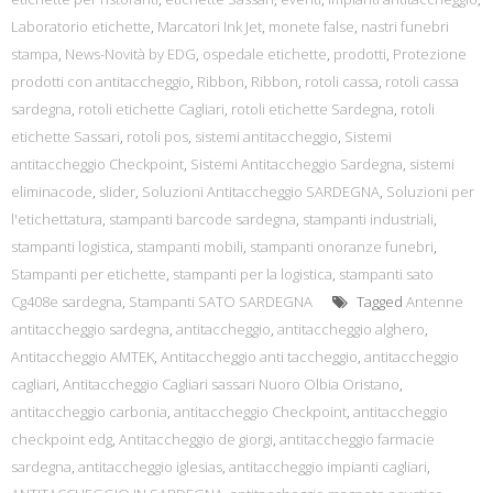
Laboratorio etichette
,
Marcatori Ink Jet
,
monete false
,
nastri funebri
stampa
,
News-Novità by EDG
,
ospedale etichette
,
prodotti
,
Protezione
prodotti con antitaccheggio
,
Ribbon
,
Ribbon
,
rotoli cassa
,
rotoli cassa
sardegna
,
rotoli etichette Cagliari
,
rotoli etichette Sardegna
,
rotoli
etichette Sassari
,
rotoli pos
,
sistemi antitaccheggio
,
Sistemi
antitaccheggio Checkpoint
,
Sistemi Antitaccheggio Sardegna
,
sistemi
eliminacode
,
slider
,
Soluzioni Antitaccheggio SARDEGNA
,
Soluzioni per
l'etichettatura
,
stampanti barcode sardegna
,
stampanti industriali
,
stampanti logistica
,
stampanti mobili
,
stampanti onoranze funebri
,
Stampanti per etichette
,
stampanti per la logistica
,
stampanti sato
Cg408e sardegna
,
Stampanti SATO SARDEGNA
Tagged
Antenne
antitaccheggio sardegna
,
antitaccheggio
,
antitaccheggio alghero
,
Antitaccheggio AMTEK
,
Antitaccheggio anti taccheggio
,
antitaccheggio
cagliari
,
Antitaccheggio Cagliari sassari Nuoro Olbia Oristano
,
antitaccheggio carbonia
,
antitaccheggio Checkpoint
,
antitaccheggio
checkpoint edg
,
Antitaccheggio de giorgi
,
antitaccheggio farmacie
sardegna
,
antitaccheggio iglesias
,
antitaccheggio impianti cagliari
,