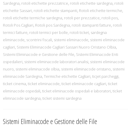
Sardegna
,
rotoli etichette prezzatrice
,
rotoli etichette sardegna
,
rotoli
etichette Sassari
,
rotoli etichette stampanti
,
Rotoli etichette termiche
,
rotoli etichette termiche sardegna
,
rotoli per prezzatice
,
rotoli pos
,
Rotoli Pos Cagliari
,
Rotoli pos Sardegna
,
rotoli stampanti fatture
,
rotoli
termici fatture
,
rotoli termici per bolle
,
rotoli ticket
,
sardegna
eliminacode
,
scontrini fiscali
,
sistemi eliminacode
,
sistemi eliminacode
cagliari
,
Sistemi Eliminacode Cagliari Sassari Nuoro Oristano Olbia
,
Sistemi Eliminacode e Gestione delle File
,
Sistemi Eliminacode Enti
ospedalieri
,
sistemi eliminacode laboratori analisi
,
sistemi eliminacode
nuoro
,
sistemi eliminacode olbia
,
sistemi eliminacode oristano
,
sistemi
eliminacode Sardegna
,
Termiche etichette Cagliari
,
ticjet parcheggi
,
ticket cinema
,
ticket eliminacode
,
ticket eliminacode cagliari
,
ticket
eliminacode ospedali
,
ticket eliminacode ospedali e laboratori
,
ticket
elimnacode sardegna
,
ticket sistemi sardegna
Sistemi Eliminacode e Gestione delle File