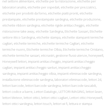
nel settore alimentare
,
etichette per la ristorazione
,
etichette per
laboratori analisi
,
etichette per ospedali
,
etichette per prezzatrici
,
etichette per prodotti da forno
,
etichette piatti pronti
,
etichette
prestampate
,
etichette prestampate sardegna
,
etichette produzione
,
etichette ribbon sardegna
,
etichette rigide antitaccheggio
,
etichette
ristorazione take away
,
etichette Sardegna
,
Etichette Sassari
,
Etichette
settore ittico Sardegna
,
etichette stampa
,
etichette stampanti termiche
cagliari
,
etichette termiche
,
etichette termiche Cagliari
,
etichette
termiche nuoro
,
Etichette termiche Olbia
,
Etichette termiche Oristano
,
etichette termiche sassari
,
eticnastri
,
gestione flussi utenze
,
honeywell
,
Honeywell lettori
,
impianti antitaccheggio
,
impianti antitaccheggio
cagliari
,
impianti antitaccheggio sanluri
,
impianti antitaccheggio
sardegna
,
impianti antitacheggio olbia
,
impianti eliminacode sardegna
,
installazione eliminacode sardegna
,
laboratori eliminacode
,
lettori 2d
,
lettori barcode
,
lettori barcode sardegna
,
lettori barcode tascabili
,
lettori codice a barre
,
Lettori Datalogic
,
LETTORI IMAGING
,
lettori laser
,
lettori Meteor
,
lettori ottici
,
lettori ottici cagliari
,
Lettori ottici Honeywell
,
lettori ottici sardegna
,
lettori touch
,
lettori wi fi
,
lettura e stampa