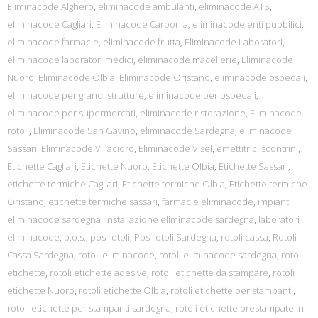
Eliminacode Alghero
,
eliminacode ambulanti
,
eliminacode ATS
,
eliminacode Cagliari
,
Eliminacode Carbonia
,
eliminacode enti pubbilici
,
eliminacode farmacie
,
eliminacode frutta
,
Eliminacode Laboratori
,
eliminacode laboratori medici
,
eliminacode macellerie
,
Eliminacode
Nuoro
,
Eliminacode Olbia
,
Eliminacode Oristano
,
eliminacode ospedali
,
eliminacode per grandi strutture
,
eliminacode per ospedali
,
eliminacode per supermercati
,
eliminacode ristorazione
,
Eliminacode
rotoli
,
Eliminacode San Gavino
,
eliminacode Sardegna
,
eliminacode
Sassari
,
Eliminacode Villacidro
,
Eliminacode Visel
,
emettitrici scontrini
,
Etichette Cagliari
,
Etichette Nuoro
,
Etichette Olbia
,
Etichette Sassari
,
etichette termiche Cagliari
,
Etichette termiche Olbia
,
Etichette termiche
Oristano
,
etichette termiche sassari
,
farmacie eliminacode
,
impianti
eliminacode sardegna
,
installazione eliminacode sardegna
,
laboratori
eliminacode
,
p.o.s.
,
pos rotoli
,
Pos rotoli Sardegna
,
rotoli cassa
,
Rotoli
Cassa Sardegna
,
rotoli eliminacode
,
rotoli eliminacode sardegna
,
rotoli
etichette
,
rotoli etichette adesive
,
rotoli etichette da stampare
,
rotoli
etichette Nuoro
,
rotoli etichette Olbia
,
rotoli etichette per stampanti
,
rotoli etichette per stampanti sardegna
,
rotoli etichette prestampate in