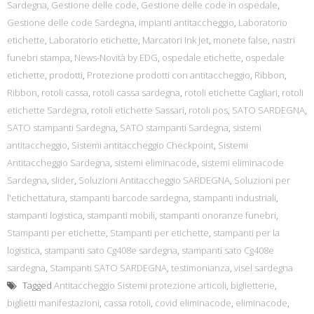
Sardegna
,
Gestione delle code
,
Gestione delle code in ospedale
,
Gestione delle code Sardegna
,
impianti antitaccheggio
,
Laboratorio
etichette
,
Laboratorio etichette
,
Marcatori Ink Jet
,
monete false
,
nastri
funebri stampa
,
News-Novità by EDG
,
ospedale etichette
,
ospedale
etichette
,
prodotti
,
Protezione prodotti con antitaccheggio
,
Ribbon
,
Ribbon
,
rotoli cassa
,
rotoli cassa sardegna
,
rotoli etichette Cagliari
,
rotoli
etichette Sardegna
,
rotoli etichette Sassari
,
rotoli pos
,
SATO SARDEGNA
,
SATO stampanti Sardegna
,
SATO stampanti Sardegna
,
sistemi
antitaccheggio
,
Sistemi antitaccheggio Checkpoint
,
Sistemi
Antitaccheggio Sardegna
,
sistemi eliminacode
,
sistemi eliminacode
Sardegna
,
slider
,
Soluzioni Antitaccheggio SARDEGNA
,
Soluzioni per
l'etichettatura
,
stampanti barcode sardegna
,
stampanti industriali
,
stampanti logistica
,
stampanti mobili
,
stampanti onoranze funebri
,
Stampanti per etichette
,
Stampanti per etichette
,
stampanti per la
logistica
,
stampanti sato Cg408e sardegna
,
stampanti sato Cg408e
sardegna
,
Stampanti SATO SARDEGNA
,
testimonianza
,
visel sardegna
Tagged
Antitaccheggio Sistemi protezione articoli
,
biglietterie
,
biglietti manifestazioni
,
cassa rotoli
,
covid eliminacode
,
eliminacode
,