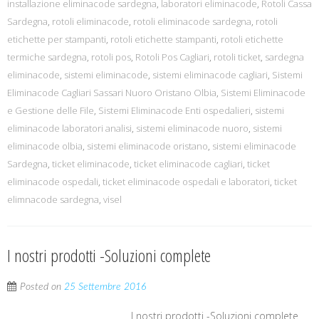
installazione eliminacode sardegna
,
laboratori eliminacode
,
Rotoli Cassa
Sardegna
,
rotoli eliminacode
,
rotoli eliminacode sardegna
,
rotoli
etichette per stampanti
,
rotoli etichette stampanti
,
rotoli etichette
termiche sardegna
,
rotoli pos
,
Rotoli Pos Cagliari
,
rotoli ticket
,
sardegna
eliminacode
,
sistemi eliminacode
,
sistemi eliminacode cagliari
,
Sistemi
Eliminacode Cagliari Sassari Nuoro Oristano Olbia
,
Sistemi Eliminacode
e Gestione delle File
,
Sistemi Eliminacode Enti ospedalieri
,
sistemi
eliminacode laboratori analisi
,
sistemi eliminacode nuoro
,
sistemi
eliminacode olbia
,
sistemi eliminacode oristano
,
sistemi eliminacode
Sardegna
,
ticket eliminacode
,
ticket eliminacode cagliari
,
ticket
eliminacode ospedali
,
ticket eliminacode ospedali e laboratori
,
ticket
elimnacode sardegna
,
visel
I nostri prodotti -Soluzioni complete
Posted on
25 Settembre 2016
I nostri prodotti -Soluzioni complete