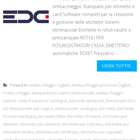
Antitaccheggio Stampanti per etichette e
card Software completi per la creazione
e gestione delle etichette Sistemi
eliminacode Etichette in rotoli neutre e
prestampate ROTOLI PER
POS,REGISTRATORI CASSA, EMETTITRICI
automatiche TICKET Prezzatrici ...
LEGGI TUTTO
Posted in
Antitaccheggio Cagliari
,
Antitaccheggio provincia Cagliari
,
Antitaccheggio stampanti prezzatrici eliminacode
,
antitaccheggio-
sistemi- radio frequenza Sardegna
,
barcode stampanti
,
Benvenuto EDG
srl
,
Eliminacode per negozi
,
eliminacode Sardegna
,
Etichette
,
Etichette
in rotoli Sardegna
,
Etichette Olbia
,
Etichette Oristano
,
etichette per
alimenti
,
etichette per alimenti
,
etichette per industria
,
etichette per
laboratori analisi
,
etichette per ortofrutta
,
etichette per ospedali
,
etichette per ristoranti
,
etichette Sassari
,
eventi
,
impianti antitaccheggio
,