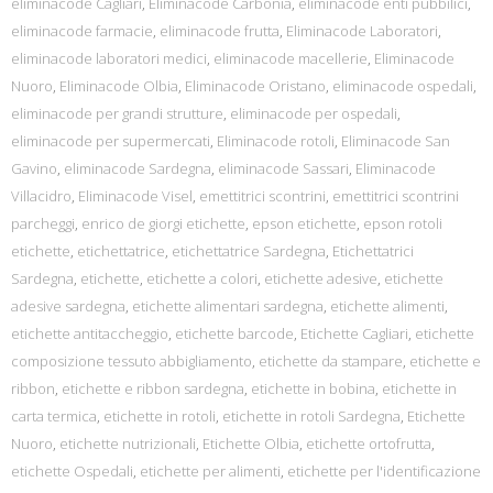
eliminacode Cagliari
,
Eliminacode Carbonia
,
eliminacode enti pubbilici
,
eliminacode farmacie
,
eliminacode frutta
,
Eliminacode Laboratori
,
eliminacode laboratori medici
,
eliminacode macellerie
,
Eliminacode
Nuoro
,
Eliminacode Olbia
,
Eliminacode Oristano
,
eliminacode ospedali
,
eliminacode per grandi strutture
,
eliminacode per ospedali
,
eliminacode per supermercati
,
Eliminacode rotoli
,
Eliminacode San
Gavino
,
eliminacode Sardegna
,
eliminacode Sassari
,
Eliminacode
Villacidro
,
Eliminacode Visel
,
emettitrici scontrini
,
emettitrici scontrini
parcheggi
,
enrico de giorgi etichette
,
epson etichette
,
epson rotoli
etichette
,
etichettatrice
,
etichettatrice Sardegna
,
Etichettatrici
Sardegna
,
etichette
,
etichette a colori
,
etichette adesive
,
etichette
adesive sardegna
,
etichette alimentari sardegna
,
etichette alimenti
,
etichette antitaccheggio
,
etichette barcode
,
Etichette Cagliari
,
etichette
composizione tessuto abbigliamento
,
etichette da stampare
,
etichette e
ribbon
,
etichette e ribbon sardegna
,
etichette in bobina
,
etichette in
carta termica
,
etichette in rotoli
,
etichette in rotoli Sardegna
,
Etichette
Nuoro
,
etichette nutrizionali
,
Etichette Olbia
,
etichette ortofrutta
,
etichette Ospedali
,
etichette per alimenti
,
etichette per l'identificazione