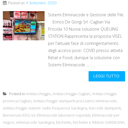
Posted on
4 Settembre 2020
Sistemi Eliminacode e Gestione delle File
Enrico De Giorgi Srl -Cagliari Via
Procida 10 Nuova soluzione QUEUING
STATION Rappresenta la proposta VISEL
per l'attuale fase di contingentamento
degli accessi post- COVID presso attività
Retail e Food, dunque la soluzione con
Sistemi Eliminacode ...
LEGGI TUTTO
Posted in
Antitaccheggio
,
Antitaccheggio Cagliari
,
Antitaccheggio
provincia Cagliari
,
Antitaccheggio stampanti prezzatrici eliminacode
,
antitaccheggio-sistemi- radio frequenza Sardegna
,
barcode stampanti
,
Benvenuto EDG srl
,
Eliminacode laboratori ospedali
,
Eliminacode per
negozi
,
eliminacode Sardegna
,
Etichette
,
Etichette e Ribbon SARDEGNA
,