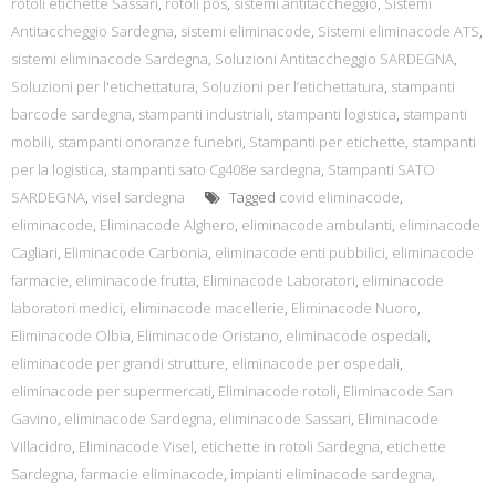
rotoli etichette Sassari
,
rotoli pos
,
sistemi antitaccheggio
,
Sistemi
Antitaccheggio Sardegna
,
sistemi eliminacode
,
Sistemi eliminacode ATS
,
sistemi eliminacode Sardegna
,
Soluzioni Antitaccheggio SARDEGNA
,
Soluzioni per l'etichettatura
,
Soluzioni per l’etichettatura
,
stampanti
barcode sardegna
,
stampanti industriali
,
stampanti logistica
,
stampanti
mobili
,
stampanti onoranze funebri
,
Stampanti per etichette
,
stampanti
per la logistica
,
stampanti sato Cg408e sardegna
,
Stampanti SATO
SARDEGNA
,
visel sardegna
Tagged
covid eliminacode
,
eliminacode
,
Eliminacode Alghero
,
eliminacode ambulanti
,
eliminacode
Cagliari
,
Eliminacode Carbonia
,
eliminacode enti pubbilici
,
eliminacode
farmacie
,
eliminacode frutta
,
Eliminacode Laboratori
,
eliminacode
laboratori medici
,
eliminacode macellerie
,
Eliminacode Nuoro
,
Eliminacode Olbia
,
Eliminacode Oristano
,
eliminacode ospedali
,
eliminacode per grandi strutture
,
eliminacode per ospedali
,
eliminacode per supermercati
,
Eliminacode rotoli
,
Eliminacode San
Gavino
,
eliminacode Sardegna
,
eliminacode Sassari
,
Eliminacode
Villacidro
,
Eliminacode Visel
,
etichette in rotoli Sardegna
,
etichette
Sardegna
,
farmacie eliminacode
,
impianti eliminacode sardegna
,