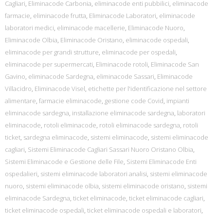
Cagliari
,
Eliminacode Carbonia
,
eliminacode enti pubbilici
,
eliminacode
farmacie
,
eliminacode frutta
,
Eliminacode Laboratori
,
eliminacode
laboratori medici
,
eliminacode macellerie
,
Eliminacode Nuoro
,
Eliminacode Olbia
,
Eliminacode Oristano
,
eliminacode ospedali
,
eliminacode per grandi strutture
,
eliminacode per ospedali
,
eliminacode per supermercati
,
Eliminacode rotoli
,
Eliminacode San
Gavino
,
eliminacode Sardegna
,
eliminacode Sassari
,
Eliminacode
Villacidro
,
Eliminacode Visel
,
etichette per l'identificazione nel settore
alimentare
,
farmacie eliminacode
,
gestione code Covid
,
impianti
eliminacode sardegna
,
installazione eliminacode sardegna
,
laboratori
eliminacode
,
rotoli eliminacode
,
rotoli eliminacode sardegna
,
rotoli
ticket
,
sardegna eliminacode
,
sistemi eliminacode
,
sistemi eliminacode
cagliari
,
Sistemi Eliminacode Cagliari Sassari Nuoro Oristano Olbia
,
Sistemi Eliminacode e Gestione delle File
,
Sistemi Eliminacode Enti
ospedalieri
,
sistemi eliminacode laboratori analisi
,
sistemi eliminacode
nuoro
,
sistemi eliminacode olbia
,
sistemi eliminacode oristano
,
sistemi
eliminacode Sardegna
,
ticket eliminacode
,
ticket eliminacode cagliari
,
ticket eliminacode ospedali
,
ticket eliminacode ospedali e laboratori
,