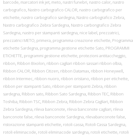
barcode
,
marcatori ink jet
,
meto
,
nastri funebri
,
nastro calor
,
nastro
carbografico
,
Nastro carbografico CALOR
,
nastro carbografico per
etichette
,
nastro carbografico sardegna
,
Nastro carbografico Zebra
,
Nastro carbografico Zebra Sardegna
,
Nastro carbongrafico Zebra
Sardegna
,
nastro per stampanti sardegna
,
nice label
,
prezzatrici
,
prezzatrici METO
,
primera
,
programma creazione etichette
,
Programma
etichette Sardegna
,
programma gestione etichette Sato
,
PROGRAMMI
ETICHETTE
,
programmi gestione etichette
,
protezioni antitaccheggio
,
ribbon
,
Ribbon Bixolon
,
ribbon cagliari ribbon sassari ribbon olbia
,
Ribbon CALOR
,
Ribbon Citizen
,
ribbon Datamax
,
ribbon Honeywell
,
ribbon Intermec
,
ribbon nuoro
,
ribbon oristano
,
ribbon per etichette
,
ribbon per stampanti Sato
,
ribbon per stampanti Zebra
,
ribbon
sardegna
,
Ribbon sato
,
Ribbon Sato Sardegna
,
Ribbon TEC
,
Ribbon
Toshiba
,
Ribbon TSC
,
Ribbon Zebra
,
Ribbon Zebra Cagliari
,
Ribbon
Zebra Sardegna
,
rileva banconote
,
rileva banconote cagliari
,
rileva
banconote false
,
rileva banconote Sardegna
,
rilevabanconote false
,
ristorazione stampanti etichette
,
rotoli cassa
,
Rotoli Cassa Sardegna
,
rotoli eliminacode
,
rotoli eliminacode sardegna
,
rotoli etichette
,
rotoli