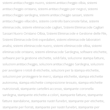
sistemi antitaccheggio nuoro
,
sistemi antitaccheggio olbia
,
sistemi
antitaccheggio oristano
,
sistemi antitaccheggio per negozi
,
sistemi
antitaccheggio sardegna
,
sistemi antitaccheggio sassari
,
sistemi
antitaccheggio villacidro
,
sistemi controllo banconote false
,
sistemi
eliminacode
,
sistemi eliminacode cagliari
,
Sistemi Eliminacode Cagliari
Sassari Nuoro Oristano Olbia
,
Sistemi Eliminacode e Gestione delle File
,
Sistemi Eliminacode Enti ospedalieri
,
sistemi eliminacode laboratori
analisi
,
sistemi eliminacode nuoro
,
sistemi eliminacode olbia
,
sistemi
eliminacode oristano
,
sistemi eliminacode Sardegna
,
software etichette
,
software per la gestione etichette
,
soldi falsi
,
soluzione stampa fatture
,
soluzioni antitaccheggio
,
soluzioni antitaccheggio Sardegna
,
soluzioni
per avvolgere i rotoli di etichette
,
soluzioni per la stampa etichette
,
soluzioni per proteggere le merci
,
stampa etichette
,
stampa etichette
autonoma
,
stampa etichette composizione tessuto
,
stampa etichette
nutrizionali
,
stampante cartellini accesso
,
stampante coronella
sardegna
,
stampante etichette a colori
,
stampante fatture
,
stampante
fatture standalone
,
stampante nastri funebri
,
stampante per etichette
,
stampante per fioristi
,
stampante per nastri funebri
,
stampante per