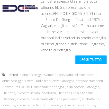
La nostra azienda Chi siamo e cosa
offriamo EDG srl presentazione-
aziendaENRICO DE GIORGI SRL Chi siamo
La Enrico De Giorgi è nata nel 1975 a
Cagliari, e negli anni si è affermata come
leader nella vendita ed assistenza di
prodotti indirizzati ad un ampio ventaglio
di clienti. grande distribuzione ingrosso,
vendita al dettaglio ...
LEGGI TUTTO
Posted in
Antitaccheggio stampanti prezzatrici eliminacode
,
antitaccheggio-sistemi- radio frequenza Sardegna
,
barcode stampanti
,
Benvenuto EDG srl
,
Eliminacode per negozi
,
eliminacode Sardegna
,
Etichette
,
Etichette in rotoli Sardegna
,
Etichette Olbia
,
Etichette
Oristano
,
etichette per alimenti
,
etichette per alimenti
,
etichette per
industria
,
etichette per laboratori analisi
,
etichette per ortofrutta
,