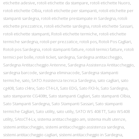
etichette adesive
,
rotoli etichette da stampare
,
rotoli etichette Nuoro
,
rotoli etichette Olbia
,
rotoli etichette per stampanti
,
rotoli etichette per
stampanti sardegna
,
rotoli etichette prestampate in Sardegna
,
rotoli
etichette prezzatrice
,
rotoli etichette sardegna
,
rotoli etichette Sassari
,
rotoli etichette stampanti
,
Rotoli etichette termiche
,
rotoli etichette
termiche sardegna
,
rotoli per prezzatice
,
rotoli pos
,
Rotoli Pos Cagliari
,
Rotoli pos Sardegna
,
rotoli stampanti fatture
,
rotoli termici fatture
,
rotoli
termici per bolle
,
rotoli ticket
,
sardegna
,
Sardegna antitaccheggio
,
Sardegna Antitaccheggio Antenne
,
Sardegna Assistenza Antitaccheggio
,
sardegna barcode
,
sardegna eliminacode
,
Sardegna stampanti
termiche
,
sato
,
SATO Assistenza tecnica Sardegna
,
sato cagliari
,
sato
cg408
,
Sato cl4nx
,
Sato CT4-LX
,
Sato EDG
,
Sato FX3-lx
,
Sato Sardegna
,
sato stampante CG408tt
,
Sato stampanti Cagliari
,
Sato stampanti Olbia
,
Sato Stampanti Sardegna
,
Sato Stampanti Sassari
,
Sato stampanti
termiche Cagliari
,
Sato utility
,
sato utiliy
,
SATO WS 408 TT
,
Sato WS408
utility
,
SAtoCT4-Lx
,
sistema antitaccheggio am
,
sistema multi utenze
,
sistemi antitaccheggio
,
sistemi antitaccheggio assistenza sardegna
,
sistemi antitaccheggio cagliari
,
sistemi antitaccheggio in Sardegna
,