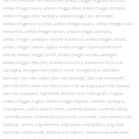
ANTITACCHEGGIO IN SARDEGNA
,
antitaccheggio magneto acustico
,
antitaccheggio nuoro
,
antitaccheggio olbia
,
antitaccheggio oristano
,
Antitaccheggio ottici sardegna
,
antitaccheggio per alimentari
,
antitaccheggio per occhiali
,
antitaccheggio quartu
,
antitaccheggio radio
frequenza
,
antitaccheggio sanluri
,
antitaccheggio sardegna
,
antitaccheggio sardegna impianti assistenza
,
antitaccheggio sassari
,
antitaccheggio sistemi cagliari
,
Antitaccheggio Sistemi protezione
articoli
,
antitaccheggio tortolì
,
antitaccheggio vendita sardegna
,
antitaccheggio villacidro
,
assistenza tecnica
,
assistenza tecnica in
Sardegna
,
avvolgitori etichette in rotoli
,
Avvolgitori per etichette
,
barcode
,
barcode cagliari
,
barcode Datalogic
,
barcode Honeywell
,
barcode lettori
,
barcode lettura
,
barcode sardegna
,
barcode stampa
,
barcode stampanti
,
biglietterie
,
Bixolon nastri carbografici
,
Cagliari
Antitaccheggio
,
Cagliari Antitaccheggio Impianti
,
cartellini sardegna
,
checkpoint
,
codice a barre lettori
,
controlla danaro
,
controlla valuta
,
controlla valute
,
controlo flussi persone
,
coronella
,
covid eliminacode
,
Datalogic Lettori
,
edg etichette
,
edg nastro carbografico
,
edg rotoli
etichette
,
eliminacode
,
Eliminacode Alghero
,
eliminacode ambulanti
,