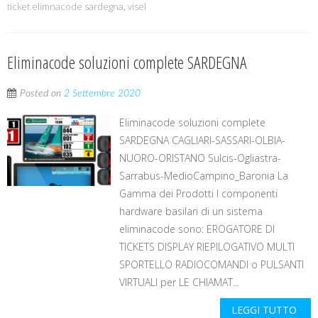
ticket elimnacode sardegna
,
visel
Eliminacode soluzioni complete SARDEGNA
Posted on
2 Settembre 2020
Eliminacode soluzioni complete
SARDEGNA CAGLIARI-SASSARI-OLBIA-
NUORO-ORISTANO Sulcis-Ogliastra-
Sarrabus-MedioCampino_Baronia La
Gamma dei Prodotti I componenti
hardware basilari di un sistema
eliminacode sono: EROGATORE DI
TICKETS DISPLAY RIEPILOGATIVO MULTI
SPORTELLO RADIOCOMANDI o PULSANTI
VIRTUALI per LE CHIAMAT...
LEGGI TUTTO