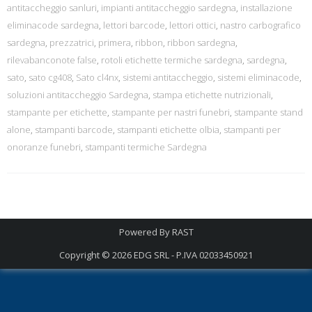
antitaccheggio sanluri
,
impianti antitaccheggio sardegna
,
installazione
eliminacode sardegna
,
lettori barcode
,
lettori ottici
,
nastro carbografico
sardegna
,
prezzatrici
,
primera
,
ribbon
,
ribbon sardegna
,
rilevabanconote false
,
rotoli etichette termiche sardegna
,
sardegna
,
sato
,
sato cg408
,
Sato cl4nx
,
sistemi antitaccheggio
,
sistemi eliminacode
,
soluzioni antitaccheggio Sardegna
,
stampa etichette nutrizionali
,
stampante per etichette
,
stampante per nastri funebri
,
stampante stand
alone
,
stampanti barcode
,
stampanti etichette olbia
,
stampanti per
onoranze funebri
,
stampanti termiche Sardegna
Powered By
RAST
Copyright © 2026
EDG SRL - P.IVA 02033450921