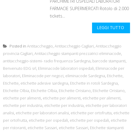
PARCHIMETRI OSPEDALI LABORATORI
FARMACIE SUPERMERCATI Rotolo di 2.000
tickets...
LEGGI TUTTO
Posted in
Antitaccheggio
,
Antitaccheggio Cagliari
,
Antitaccheggio
provincia Cagliari
,
Antitaccheggio stampanti prezzatrici eliminacode
,
antitaccheggio-sistemi- radio frequenza Sardegna
,
barcode stampanti
,
Benvenuto EDG srl
,
Eliminacode laboratori ospedali
,
Eliminacode per
laboratori
,
Eliminacode per negozi
,
eliminacode Sardegna
,
Etichette
,
Etichette
,
etichette adesive sardegna
,
Etichette in rotoli Sardegna
,
Etichette Olbia
,
Etichette Olbia
,
Etichette Oristano
,
Etichette Oristano
,
etichette per alimenti
,
etichette per alimenti
,
etichette per alimenti
,
etichette per industria
,
etichette per industria
,
etichette per laboratori
analisi
,
etichette per laboratori analisi
,
etichette per ortofrutta
,
etichette
per ortofrutta
,
etichette per ospedali
,
etichette per ospedali
,
etichette
per ristoranti
,
etichette Sassari
,
etichette Sassari
,
Etichette stampanti