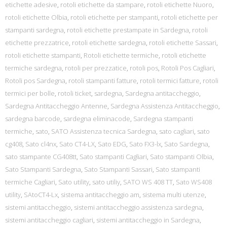
etichette adesive
,
rotoli etichette da stampare
,
rotoli etichette Nuoro
,
rotoli etichette Olbia
,
rotoli etichette per stampanti
,
rotoli etichette per
stampanti sardegna
,
rotoli etichette prestampate in Sardegna
,
rotoli
etichette prezzatrice
,
rotoli etichette sardegna
,
rotoli etichette Sassari
,
rotoli etichette stampanti
,
Rotoli etichette termiche
,
rotoli etichette
termiche sardegna
,
rotoli per prezzatice
,
rotoli pos
,
Rotoli Pos Cagliari
,
Rotoli pos Sardegna
,
rotoli stampanti fatture
,
rotoli termici fatture
,
rotoli
termici per bolle
,
rotoli ticket
,
sardegna
,
Sardegna antitaccheggio
,
Sardegna Antitaccheggio Antenne
,
Sardegna Assistenza Antitaccheggio
,
sardegna barcode
,
sardegna eliminacode
,
Sardegna stampanti
termiche
,
sato
,
SATO Assistenza tecnica Sardegna
,
sato cagliari
,
sato
cg408
,
Sato cl4nx
,
Sato CT4-LX
,
Sato EDG
,
Sato FX3-lx
,
Sato Sardegna
,
sato stampante CG408tt
,
Sato stampanti Cagliari
,
Sato stampanti Olbia
,
Sato Stampanti Sardegna
,
Sato Stampanti Sassari
,
Sato stampanti
termiche Cagliari
,
Sato utility
,
sato utiliy
,
SATO WS 408 TT
,
Sato WS408
utility
,
SAtoCT4-Lx
,
sistema antitaccheggio am
,
sistema multi utenze
,
sistemi antitaccheggio
,
sistemi antitaccheggio assistenza sardegna
,
sistemi antitaccheggio cagliari
,
sistemi antitaccheggio in Sardegna
,