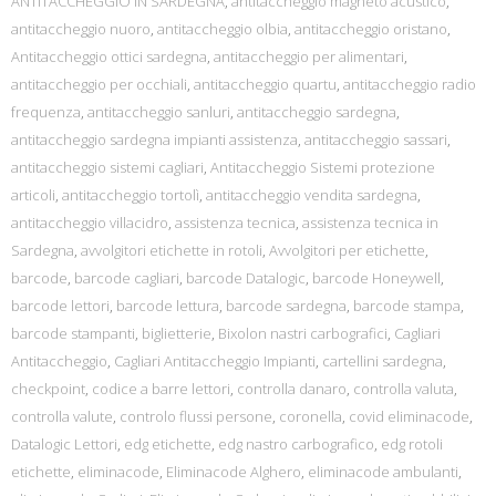
ANTITACCHEGGIO IN SARDEGNA
,
antitaccheggio magneto acustico
,
antitaccheggio nuoro
,
antitaccheggio olbia
,
antitaccheggio oristano
,
Antitaccheggio ottici sardegna
,
antitaccheggio per alimentari
,
antitaccheggio per occhiali
,
antitaccheggio quartu
,
antitaccheggio radio
frequenza
,
antitaccheggio sanluri
,
antitaccheggio sardegna
,
antitaccheggio sardegna impianti assistenza
,
antitaccheggio sassari
,
antitaccheggio sistemi cagliari
,
Antitaccheggio Sistemi protezione
articoli
,
antitaccheggio tortolì
,
antitaccheggio vendita sardegna
,
antitaccheggio villacidro
,
assistenza tecnica
,
assistenza tecnica in
Sardegna
,
avvolgitori etichette in rotoli
,
Avvolgitori per etichette
,
barcode
,
barcode cagliari
,
barcode Datalogic
,
barcode Honeywell
,
barcode lettori
,
barcode lettura
,
barcode sardegna
,
barcode stampa
,
barcode stampanti
,
biglietterie
,
Bixolon nastri carbografici
,
Cagliari
Antitaccheggio
,
Cagliari Antitaccheggio Impianti
,
cartellini sardegna
,
checkpoint
,
codice a barre lettori
,
controlla danaro
,
controlla valuta
,
controlla valute
,
controlo flussi persone
,
coronella
,
covid eliminacode
,
Datalogic Lettori
,
edg etichette
,
edg nastro carbografico
,
edg rotoli
etichette
,
eliminacode
,
Eliminacode Alghero
,
eliminacode ambulanti
,