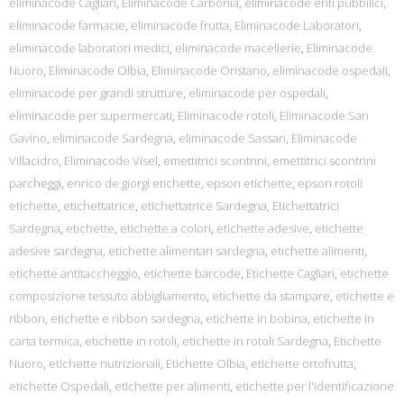
eliminacode Cagliari
,
Eliminacode Carbonia
,
eliminacode enti pubbilici
,
eliminacode farmacie
,
eliminacode frutta
,
Eliminacode Laboratori
,
eliminacode laboratori medici
,
eliminacode macellerie
,
Eliminacode
Nuoro
,
Eliminacode Olbia
,
Eliminacode Oristano
,
eliminacode ospedali
,
eliminacode per grandi strutture
,
eliminacode per ospedali
,
eliminacode per supermercati
,
Eliminacode rotoli
,
Eliminacode San
Gavino
,
eliminacode Sardegna
,
eliminacode Sassari
,
Eliminacode
Villacidro
,
Eliminacode Visel
,
emettitrici scontrini
,
emettitrici scontrini
parcheggi
,
enrico de giorgi etichette
,
epson etichette
,
epson rotoli
etichette
,
etichettatrice
,
etichettatrice Sardegna
,
Etichettatrici
Sardegna
,
etichette
,
etichette a colori
,
etichette adesive
,
etichette
adesive sardegna
,
etichette alimentari sardegna
,
etichette alimenti
,
etichette antitaccheggio
,
etichette barcode
,
Etichette Cagliari
,
etichette
composizione tessuto abbigliamento
,
etichette da stampare
,
etichette e
ribbon
,
etichette e ribbon sardegna
,
etichette in bobina
,
etichette in
carta termica
,
etichette in rotoli
,
etichette in rotoli Sardegna
,
Etichette
Nuoro
,
etichette nutrizionali
,
Etichette Olbia
,
etichette ortofrutta
,
etichette Ospedali
,
etichette per alimenti
,
etichette per l'identificazione