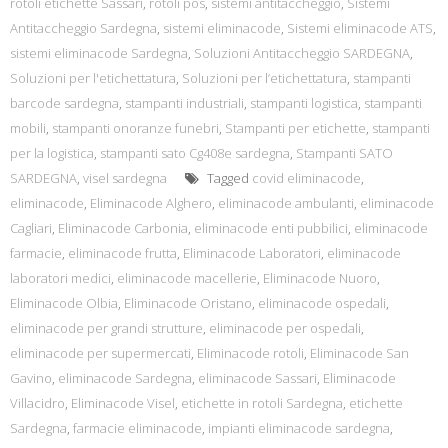
rotoli etichette Sassari
,
rotoli pos
,
sistemi antitaccheggio
,
Sistemi
Antitaccheggio Sardegna
,
sistemi eliminacode
,
Sistemi eliminacode ATS
,
sistemi eliminacode Sardegna
,
Soluzioni Antitaccheggio SARDEGNA
,
Soluzioni per l'etichettatura
,
Soluzioni per l’etichettatura
,
stampanti
barcode sardegna
,
stampanti industriali
,
stampanti logistica
,
stampanti
mobili
,
stampanti onoranze funebri
,
Stampanti per etichette
,
stampanti
per la logistica
,
stampanti sato Cg408e sardegna
,
Stampanti SATO
SARDEGNA
,
visel sardegna
Tagged
covid eliminacode
,
eliminacode
,
Eliminacode Alghero
,
eliminacode ambulanti
,
eliminacode
Cagliari
,
Eliminacode Carbonia
,
eliminacode enti pubbilici
,
eliminacode
farmacie
,
eliminacode frutta
,
Eliminacode Laboratori
,
eliminacode
laboratori medici
,
eliminacode macellerie
,
Eliminacode Nuoro
,
Eliminacode Olbia
,
Eliminacode Oristano
,
eliminacode ospedali
,
eliminacode per grandi strutture
,
eliminacode per ospedali
,
eliminacode per supermercati
,
Eliminacode rotoli
,
Eliminacode San
Gavino
,
eliminacode Sardegna
,
eliminacode Sassari
,
Eliminacode
Villacidro
,
Eliminacode Visel
,
etichette in rotoli Sardegna
,
etichette
Sardegna
,
farmacie eliminacode
,
impianti eliminacode sardegna
,