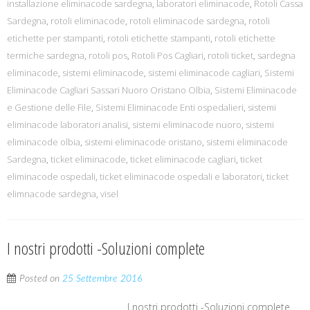
installazione eliminacode sardegna
,
laboratori eliminacode
,
Rotoli Cassa
Sardegna
,
rotoli eliminacode
,
rotoli eliminacode sardegna
,
rotoli
etichette per stampanti
,
rotoli etichette stampanti
,
rotoli etichette
termiche sardegna
,
rotoli pos
,
Rotoli Pos Cagliari
,
rotoli ticket
,
sardegna
eliminacode
,
sistemi eliminacode
,
sistemi eliminacode cagliari
,
Sistemi
Eliminacode Cagliari Sassari Nuoro Oristano Olbia
,
Sistemi Eliminacode
e Gestione delle File
,
Sistemi Eliminacode Enti ospedalieri
,
sistemi
eliminacode laboratori analisi
,
sistemi eliminacode nuoro
,
sistemi
eliminacode olbia
,
sistemi eliminacode oristano
,
sistemi eliminacode
Sardegna
,
ticket eliminacode
,
ticket eliminacode cagliari
,
ticket
eliminacode ospedali
,
ticket eliminacode ospedali e laboratori
,
ticket
elimnacode sardegna
,
visel
I nostri prodotti -Soluzioni complete
Posted on
25 Settembre 2016
I nostri prodotti -Soluzioni complete