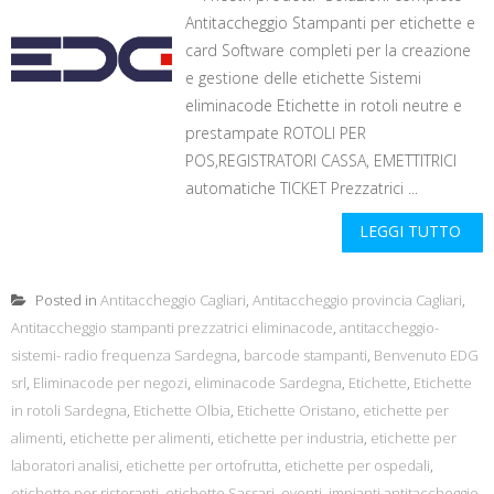
Antitaccheggio Stampanti per etichette e
card Software completi per la creazione
e gestione delle etichette Sistemi
eliminacode Etichette in rotoli neutre e
prestampate ROTOLI PER
POS,REGISTRATORI CASSA, EMETTITRICI
automatiche TICKET Prezzatrici ...
LEGGI TUTTO
Posted in
Antitaccheggio Cagliari
,
Antitaccheggio provincia Cagliari
,
Antitaccheggio stampanti prezzatrici eliminacode
,
antitaccheggio-
sistemi- radio frequenza Sardegna
,
barcode stampanti
,
Benvenuto EDG
srl
,
Eliminacode per negozi
,
eliminacode Sardegna
,
Etichette
,
Etichette
in rotoli Sardegna
,
Etichette Olbia
,
Etichette Oristano
,
etichette per
alimenti
,
etichette per alimenti
,
etichette per industria
,
etichette per
laboratori analisi
,
etichette per ortofrutta
,
etichette per ospedali
,
etichette per ristoranti
,
etichette Sassari
,
eventi
,
impianti antitaccheggio
,