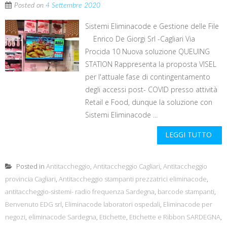
Posted on
4 Settembre 2020
Sistemi Eliminacode e Gestione delle File
Enrico De Giorgi Srl -Cagliari Via
Procida 10 Nuova soluzione QUEUING
STATION Rappresenta la proposta VISEL
per l'attuale fase di contingentamento
degli accessi post- COVID presso attività
Retail e Food, dunque la soluzione con
Sistemi Eliminacode ...
LEGGI TUTTO
Posted in
Antitaccheggio
,
Antitaccheggio Cagliari
,
Antitaccheggio
provincia Cagliari
,
Antitaccheggio stampanti prezzatrici eliminacode
,
antitaccheggio-sistemi- radio frequenza Sardegna
,
barcode stampanti
,
Benvenuto EDG srl
,
Eliminacode laboratori ospedali
,
Eliminacode per
negozi
,
eliminacode Sardegna
,
Etichette
,
Etichette e Ribbon SARDEGNA
,