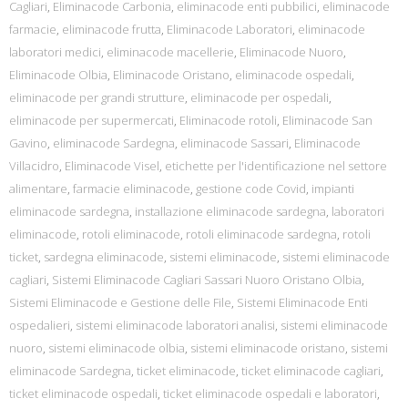
Cagliari
,
Eliminacode Carbonia
,
eliminacode enti pubbilici
,
eliminacode
farmacie
,
eliminacode frutta
,
Eliminacode Laboratori
,
eliminacode
laboratori medici
,
eliminacode macellerie
,
Eliminacode Nuoro
,
Eliminacode Olbia
,
Eliminacode Oristano
,
eliminacode ospedali
,
eliminacode per grandi strutture
,
eliminacode per ospedali
,
eliminacode per supermercati
,
Eliminacode rotoli
,
Eliminacode San
Gavino
,
eliminacode Sardegna
,
eliminacode Sassari
,
Eliminacode
Villacidro
,
Eliminacode Visel
,
etichette per l'identificazione nel settore
alimentare
,
farmacie eliminacode
,
gestione code Covid
,
impianti
eliminacode sardegna
,
installazione eliminacode sardegna
,
laboratori
eliminacode
,
rotoli eliminacode
,
rotoli eliminacode sardegna
,
rotoli
ticket
,
sardegna eliminacode
,
sistemi eliminacode
,
sistemi eliminacode
cagliari
,
Sistemi Eliminacode Cagliari Sassari Nuoro Oristano Olbia
,
Sistemi Eliminacode e Gestione delle File
,
Sistemi Eliminacode Enti
ospedalieri
,
sistemi eliminacode laboratori analisi
,
sistemi eliminacode
nuoro
,
sistemi eliminacode olbia
,
sistemi eliminacode oristano
,
sistemi
eliminacode Sardegna
,
ticket eliminacode
,
ticket eliminacode cagliari
,
ticket eliminacode ospedali
,
ticket eliminacode ospedali e laboratori
,