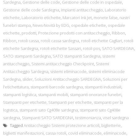
Sardegna
,
Gestione delle code
,
Gestione delle code in ospedale
,
Gestione delle code Sardegna
,
impianti antitaccheggio
,
Laboratorio
etichette
,
Laboratorio etichette
,
Marcatori Ink Jet
,
monete false
,
nastri
funebri stampa
,
News-Novità by EDG
,
ospedale etichette
,
ospedale
etichette
,
prodotti
,
Protezione prodotti con antitaccheggio
,
Ribbon
,
Ribbon
,
rotoli cassa
,
rotoli cassa sardegna
,
rotoli etichette Cagliari
,
rotoli
etichette Sardegna
,
rotoli etichette Sassari
,
rotoli pos
,
SATO SARDEGNA
,
SATO stampanti Sardegna
,
SATO stampanti Sardegna
,
sistemi
antitaccheggio
,
Sistemi antitaccheggio Checkpoint
,
Sistemi
Antitaccheggio Sardegna
,
sistemi eliminacode
,
sistemi eliminacode
Sardegna
,
slider
,
Soluzioni Antitaccheggio SARDEGNA
,
Soluzioni per
l'etichettatura
,
stampanti barcode sardegna
,
stampanti industriali
,
stampanti logistica
,
stampanti mobili
,
stampanti onoranze funebri
,
Stampanti per etichette
,
Stampanti per etichette
,
stampanti per la
logistica
,
stampanti sato Cg408e sardegna
,
stampanti sato Cg408e
sardegna
,
Stampanti SATO SARDEGNA
,
testimonianza
,
visel sardegna
Tagged
Antitaccheggio Sistemi protezione articoli
,
biglietterie
,
biglietti manifestazioni
,
cassa rotoli
,
covid eliminacode
,
eliminacode
,