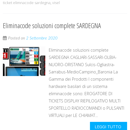
ticket elimnacode sardegna
,
visel
Eliminacode soluzioni complete SARDEGNA
Posted on
2 Settembre 2020
Eliminacode soluzioni complete
SARDEGNA CAGLIARI-SASSARI-OLBIA-
NUORO-ORISTANO Sulcis-Ogliastra-
Sarrabus-MedioCampino_Baronia La
Gamma dei Prodotti I componenti
hardware basilari di un sistema
eliminacode sono: EROGATORE DI
TICKETS DISPLAY RIEPILOGATIVO MULTI
SPORTELLO RADIOCOMANDI o PULSANTI
VIRTUALI per LE CHIAMAT...
LEGGI TUTTO