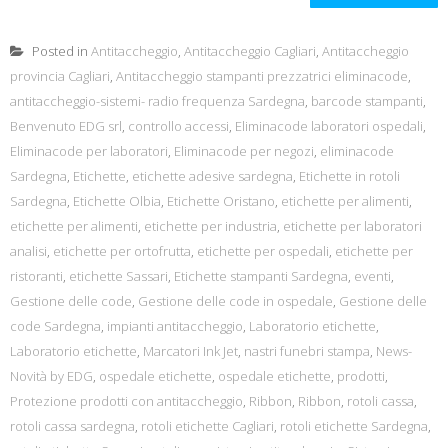
Posted in
Antitaccheggio
,
Antitaccheggio Cagliari
,
Antitaccheggio
provincia Cagliari
,
Antitaccheggio stampanti prezzatrici eliminacode
,
antitaccheggio-sistemi- radio frequenza Sardegna
,
barcode stampanti
,
Benvenuto EDG srl
,
controllo accessi
,
Eliminacode laboratori ospedali
,
Eliminacode per laboratori
,
Eliminacode per negozi
,
eliminacode
Sardegna
,
Etichette
,
etichette adesive sardegna
,
Etichette in rotoli
Sardegna
,
Etichette Olbia
,
Etichette Oristano
,
etichette per alimenti
,
etichette per alimenti
,
etichette per industria
,
etichette per laboratori
analisi
,
etichette per ortofrutta
,
etichette per ospedali
,
etichette per
ristoranti
,
etichette Sassari
,
Etichette stampanti Sardegna
,
eventi
,
Gestione delle code
,
Gestione delle code in ospedale
,
Gestione delle
code Sardegna
,
impianti antitaccheggio
,
Laboratorio etichette
,
Laboratorio etichette
,
Marcatori Ink Jet
,
nastri funebri stampa
,
News-
Novità by EDG
,
ospedale etichette
,
ospedale etichette
,
prodotti
,
Protezione prodotti con antitaccheggio
,
Ribbon
,
Ribbon
,
rotoli cassa
,
rotoli cassa sardegna
,
rotoli etichette Cagliari
,
rotoli etichette Sardegna
,