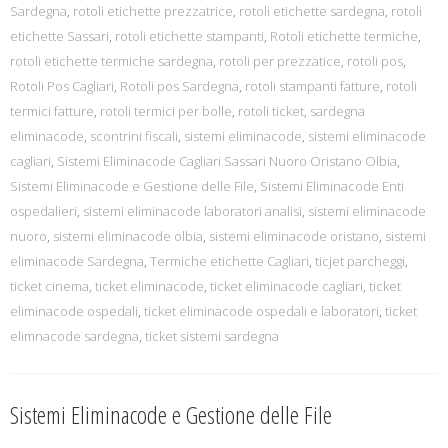
Sardegna
,
rotoli etichette prezzatrice
,
rotoli etichette sardegna
,
rotoli
etichette Sassari
,
rotoli etichette stampanti
,
Rotoli etichette termiche
,
rotoli etichette termiche sardegna
,
rotoli per prezzatice
,
rotoli pos
,
Rotoli Pos Cagliari
,
Rotoli pos Sardegna
,
rotoli stampanti fatture
,
rotoli
termici fatture
,
rotoli termici per bolle
,
rotoli ticket
,
sardegna
eliminacode
,
scontrini fiscali
,
sistemi eliminacode
,
sistemi eliminacode
cagliari
,
Sistemi Eliminacode Cagliari Sassari Nuoro Oristano Olbia
,
Sistemi Eliminacode e Gestione delle File
,
Sistemi Eliminacode Enti
ospedalieri
,
sistemi eliminacode laboratori analisi
,
sistemi eliminacode
nuoro
,
sistemi eliminacode olbia
,
sistemi eliminacode oristano
,
sistemi
eliminacode Sardegna
,
Termiche etichette Cagliari
,
ticjet parcheggi
,
ticket cinema
,
ticket eliminacode
,
ticket eliminacode cagliari
,
ticket
eliminacode ospedali
,
ticket eliminacode ospedali e laboratori
,
ticket
elimnacode sardegna
,
ticket sistemi sardegna
Sistemi Eliminacode e Gestione delle File