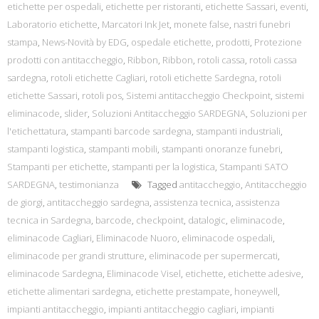
etichette per ospedali
,
etichette per ristoranti
,
etichette Sassari
,
eventi
,
Laboratorio etichette
,
Marcatori Ink Jet
,
monete false
,
nastri funebri
stampa
,
News-Novità by EDG
,
ospedale etichette
,
prodotti
,
Protezione
prodotti con antitaccheggio
,
Ribbon
,
Ribbon
,
rotoli cassa
,
rotoli cassa
sardegna
,
rotoli etichette Cagliari
,
rotoli etichette Sardegna
,
rotoli
etichette Sassari
,
rotoli pos
,
Sistemi antitaccheggio Checkpoint
,
sistemi
eliminacode
,
slider
,
Soluzioni Antitaccheggio SARDEGNA
,
Soluzioni per
l'etichettatura
,
stampanti barcode sardegna
,
stampanti industriali
,
stampanti logistica
,
stampanti mobili
,
stampanti onoranze funebri
,
Stampanti per etichette
,
stampanti per la logistica
,
Stampanti SATO
SARDEGNA
,
testimonianza
Tagged
antitaccheggio
,
Antitaccheggio
de giorgi
,
antitaccheggio sardegna
,
assistenza tecnica
,
assistenza
tecnica in Sardegna
,
barcode
,
checkpoint
,
datalogic
,
eliminacode
,
eliminacode Cagliari
,
Eliminacode Nuoro
,
eliminacode ospedali
,
eliminacode per grandi strutture
,
eliminacode per supermercati
,
eliminacode Sardegna
,
Eliminacode Visel
,
etichette
,
etichette adesive
,
etichette alimentari sardegna
,
etichette prestampate
,
honeywell
,
impianti antitaccheggio
,
impianti antitaccheggio cagliari
,
impianti