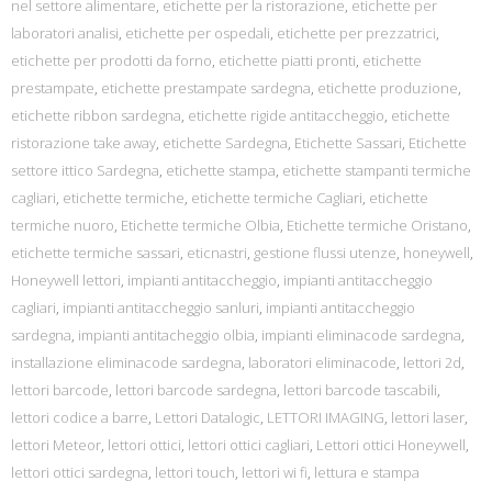
nel settore alimentare
,
etichette per la ristorazione
,
etichette per
laboratori analisi
,
etichette per ospedali
,
etichette per prezzatrici
,
etichette per prodotti da forno
,
etichette piatti pronti
,
etichette
prestampate
,
etichette prestampate sardegna
,
etichette produzione
,
etichette ribbon sardegna
,
etichette rigide antitaccheggio
,
etichette
ristorazione take away
,
etichette Sardegna
,
Etichette Sassari
,
Etichette
settore ittico Sardegna
,
etichette stampa
,
etichette stampanti termiche
cagliari
,
etichette termiche
,
etichette termiche Cagliari
,
etichette
termiche nuoro
,
Etichette termiche Olbia
,
Etichette termiche Oristano
,
etichette termiche sassari
,
eticnastri
,
gestione flussi utenze
,
honeywell
,
Honeywell lettori
,
impianti antitaccheggio
,
impianti antitaccheggio
cagliari
,
impianti antitaccheggio sanluri
,
impianti antitaccheggio
sardegna
,
impianti antitacheggio olbia
,
impianti eliminacode sardegna
,
installazione eliminacode sardegna
,
laboratori eliminacode
,
lettori 2d
,
lettori barcode
,
lettori barcode sardegna
,
lettori barcode tascabili
,
lettori codice a barre
,
Lettori Datalogic
,
LETTORI IMAGING
,
lettori laser
,
lettori Meteor
,
lettori ottici
,
lettori ottici cagliari
,
Lettori ottici Honeywell
,
lettori ottici sardegna
,
lettori touch
,
lettori wi fi
,
lettura e stampa