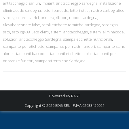
antitaccheggio sanluri
,
impianti antitaccheggio sardegna
,
installazione
eliminacode sardegna
,
lettori barcode
,
lettori ottici
,
nastro carbografico
sardegna
,
prezzatrici
,
primera
,
ribbon
,
ribbon sardegna
,
rilevabanconote false
,
rotoli etichette termiche sardegna
,
sardegna
,
sato
,
sato cg408
,
Sato cl4nx
,
sistemi antitaccheggio
,
sistemi eliminacode
,
soluzioni antitaccheggio Sardegna
,
stampa etichette nutrizionali
,
stampante per etichette
,
stampante per nastri funebri
,
stampante stand
alone
,
stampanti barcode
,
stampanti etichette olbia
,
stampanti per
onoranze funebri
,
stampanti termiche Sardegna
Powered By
RAST
Copyright © 2026
EDG SRL - P.IVA 02033450921