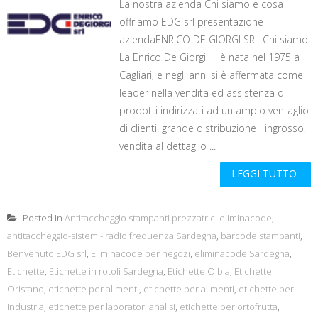
La nostra azienda Chi siamo e cosa
offriamo EDG srl presentazione-
aziendaENRICO DE GIORGI SRL Chi siamo
La Enrico De Giorgi è nata nel 1975 a
Cagliari, e negli anni si è affermata come
leader nella vendita ed assistenza di
prodotti indirizzati ad un ampio ventaglio
di clienti. grande distribuzione ingrosso,
vendita al dettaglio ...
LEGGI TUTTO
Posted in
Antitaccheggio stampanti prezzatrici eliminacode
,
antitaccheggio-sistemi- radio frequenza Sardegna
,
barcode stampanti
,
Benvenuto EDG srl
,
Eliminacode per negozi
,
eliminacode Sardegna
,
Etichette
,
Etichette in rotoli Sardegna
,
Etichette Olbia
,
Etichette
Oristano
,
etichette per alimenti
,
etichette per alimenti
,
etichette per
industria
,
etichette per laboratori analisi
,
etichette per ortofrutta
,