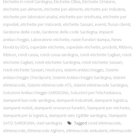
Etichette in rotoli Sardegna
,
Etichette Olbia
,
Etichette Oristano
,
etichette per alimenti
,
etichette per alimenti
,
etichette per industria
,
etichette per laboratori analisi
,
etichette per ortofrutta
,
etichette per
ospedali
,
etichette per ristoranti
,
etichette Sassari
,
eventi
,
flusso clienti
,
Gestione delle code
,
Gestione delle code Sardegna
,
impianti
antitaccheggio
,
Laboratorio etichette
,
nastri funebri stampa
,
News-
Novità by EDG
,
ospedale etichette
,
ospedale etichette
,
prodotti
,
Ribbon
,
Ribbon
,
rotoli cassa
,
rotoli cassa sardegna
,
rotoli etichette Cagliari
,
rotoli
etichette Cagliari
,
rotoli etichette Sardegna
,
rotoli etichette Sassari
,
rotoli etichette Sassari
,
rotoli pos
,
sistemi antitaccheggio
,
Sistemi
antitaccheggio Checkpoint
,
Sistemi Antitaccheggio Sardegna
,
sistemi
eliminacode
,
Sistemi eliminacode ATS
,
sistemi eliminacode Sardegna
,
Soluzioni Antitaccheggio SARDEGNA
,
Soluzioni per l'etichettatura
,
stampanti barcode sardegna
,
stampanti industriali
,
stampanti logistica
,
stampanti mobili
,
stampanti onoranze funebri
,
Stampanti per etichette
,
stampanti per la logistica
,
stampanti sato Cg408e sardegna
,
Stampanti
SATO SARDEGNA
,
visel sardegna
Tagged
covid eliminacode
,
eliminacode
,
Eliminacode Alghero
,
eliminacode ambulanti
,
eliminacode