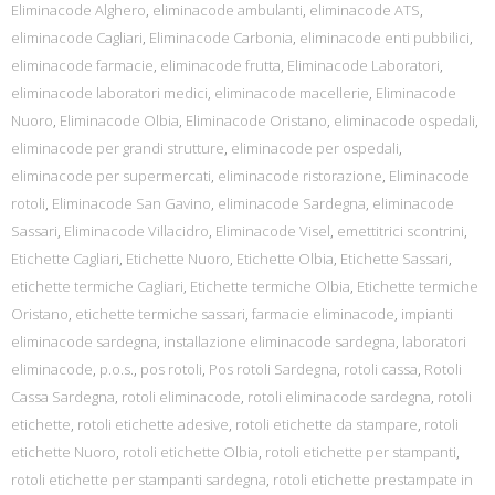
Eliminacode Alghero
,
eliminacode ambulanti
,
eliminacode ATS
,
eliminacode Cagliari
,
Eliminacode Carbonia
,
eliminacode enti pubbilici
,
eliminacode farmacie
,
eliminacode frutta
,
Eliminacode Laboratori
,
eliminacode laboratori medici
,
eliminacode macellerie
,
Eliminacode
Nuoro
,
Eliminacode Olbia
,
Eliminacode Oristano
,
eliminacode ospedali
,
eliminacode per grandi strutture
,
eliminacode per ospedali
,
eliminacode per supermercati
,
eliminacode ristorazione
,
Eliminacode
rotoli
,
Eliminacode San Gavino
,
eliminacode Sardegna
,
eliminacode
Sassari
,
Eliminacode Villacidro
,
Eliminacode Visel
,
emettitrici scontrini
,
Etichette Cagliari
,
Etichette Nuoro
,
Etichette Olbia
,
Etichette Sassari
,
etichette termiche Cagliari
,
Etichette termiche Olbia
,
Etichette termiche
Oristano
,
etichette termiche sassari
,
farmacie eliminacode
,
impianti
eliminacode sardegna
,
installazione eliminacode sardegna
,
laboratori
eliminacode
,
p.o.s.
,
pos rotoli
,
Pos rotoli Sardegna
,
rotoli cassa
,
Rotoli
Cassa Sardegna
,
rotoli eliminacode
,
rotoli eliminacode sardegna
,
rotoli
etichette
,
rotoli etichette adesive
,
rotoli etichette da stampare
,
rotoli
etichette Nuoro
,
rotoli etichette Olbia
,
rotoli etichette per stampanti
,
rotoli etichette per stampanti sardegna
,
rotoli etichette prestampate in