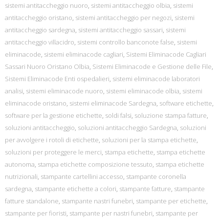
sistemi antitaccheggio nuoro
,
sistemi antitaccheggio olbia
,
sistemi
antitaccheggio oristano
,
sistemi antitaccheggio per negozi
,
sistemi
antitaccheggio sardegna
,
sistemi antitaccheggio sassari
,
sistemi
antitaccheggio villacidro
,
sistemi controllo banconote false
,
sistemi
eliminacode
,
sistemi eliminacode cagliari
,
Sistemi Eliminacode Cagliari
Sassari Nuoro Oristano Olbia
,
Sistemi Eliminacode e Gestione delle File
,
Sistemi Eliminacode Enti ospedalieri
,
sistemi eliminacode laboratori
analisi
,
sistemi eliminacode nuoro
,
sistemi eliminacode olbia
,
sistemi
eliminacode oristano
,
sistemi eliminacode Sardegna
,
software etichette
,
software per la gestione etichette
,
soldi falsi
,
soluzione stampa fatture
,
soluzioni antitaccheggio
,
soluzioni antitaccheggio Sardegna
,
soluzioni
per avvolgere i rotoli di etichette
,
soluzioni per la stampa etichette
,
soluzioni per proteggere le merci
,
stampa etichette
,
stampa etichette
autonoma
,
stampa etichette composizione tessuto
,
stampa etichette
nutrizionali
,
stampante cartellini accesso
,
stampante coronella
sardegna
,
stampante etichette a colori
,
stampante fatture
,
stampante
fatture standalone
,
stampante nastri funebri
,
stampante per etichette
,
stampante per fioristi
,
stampante per nastri funebri
,
stampante per