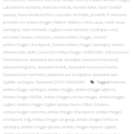
Laboratorio etichette
,
Marcatori Ink Jet
,
monete false
,
nastri funebri
stampa
,
News-Novità by EDG
,
ospedale etichette
,
prodotti
,
Protezione
prodotti con antitaccheggio
,
Ribbon
,
Ribbon
,
rotoli cassa
,
rotoli cassa
sardegna
,
rotoli etichette Cagliari
,
rotoli etichette Sardegna
,
rotoli
etichette Sassari
,
rotoli pos
,
sistemi antitaccheggio
,
Sistemi
antitaccheggio Checkpoint
,
Sistemi Antitaccheggio Sardegna
,
sistemi
eliminacode
,
slider
,
Soluzioni Antitaccheggio SARDEGNA
,
Soluzioni per
l'etichettatura
,
stampanti barcode sardegna
,
stampanti industriali
,
stampanti logistica
,
stampanti mobili
,
stampanti onoranze funebri
,
Stampanti per etichette
,
stampanti per la logistica
,
stampanti sato
Cg408e sardegna
,
Stampanti SATO SARDEGNA
Tagged
Antenne
antitaccheggio sardegna
,
antitaccheggio
,
antitaccheggio alghero
,
Antitaccheggio AMTEK
,
Antitaccheggio anti taccheggio
,
antitaccheggio
cagliari
,
Antitaccheggio Cagliari sassari Nuoro Olbia Oristano
,
antitaccheggio carbonia
,
antitaccheggio Checkpoint
,
antitaccheggio
checkpoint edg
,
Antitaccheggio de giorgi
,
antitaccheggio farmacie
sardegna
,
antitaccheggio iglesias
,
antitaccheggio impianti cagliari
,