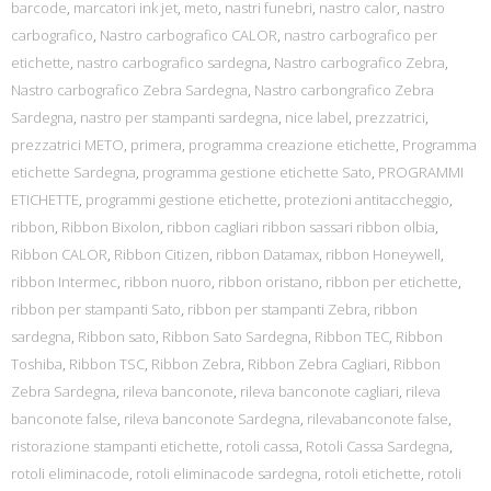
barcode
,
marcatori ink jet
,
meto
,
nastri funebri
,
nastro calor
,
nastro
carbografico
,
Nastro carbografico CALOR
,
nastro carbografico per
etichette
,
nastro carbografico sardegna
,
Nastro carbografico Zebra
,
Nastro carbografico Zebra Sardegna
,
Nastro carbongrafico Zebra
Sardegna
,
nastro per stampanti sardegna
,
nice label
,
prezzatrici
,
prezzatrici METO
,
primera
,
programma creazione etichette
,
Programma
etichette Sardegna
,
programma gestione etichette Sato
,
PROGRAMMI
ETICHETTE
,
programmi gestione etichette
,
protezioni antitaccheggio
,
ribbon
,
Ribbon Bixolon
,
ribbon cagliari ribbon sassari ribbon olbia
,
Ribbon CALOR
,
Ribbon Citizen
,
ribbon Datamax
,
ribbon Honeywell
,
ribbon Intermec
,
ribbon nuoro
,
ribbon oristano
,
ribbon per etichette
,
ribbon per stampanti Sato
,
ribbon per stampanti Zebra
,
ribbon
sardegna
,
Ribbon sato
,
Ribbon Sato Sardegna
,
Ribbon TEC
,
Ribbon
Toshiba
,
Ribbon TSC
,
Ribbon Zebra
,
Ribbon Zebra Cagliari
,
Ribbon
Zebra Sardegna
,
rileva banconote
,
rileva banconote cagliari
,
rileva
banconote false
,
rileva banconote Sardegna
,
rilevabanconote false
,
ristorazione stampanti etichette
,
rotoli cassa
,
Rotoli Cassa Sardegna
,
rotoli eliminacode
,
rotoli eliminacode sardegna
,
rotoli etichette
,
rotoli