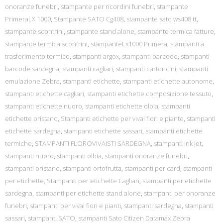
onoranze funebri
,
stampante per ricordini funebri
,
stampante
PrimeraLX 1000
,
Stampante SATO Cg408
,
stampante sato ws408 tt
,
stampante scontrini
,
stampante stand alone
,
stampante termica fatture
,
stampante termica scontrini
,
stampanteLx1000 Primera
,
stampanti a
trasferimento termico
,
stampanti argox
,
stampanti barcode
,
stampanti
barcode sardegna
,
stampanti cagliari
,
stampanti cartoncini
,
stampanti
emulazione Zebra
,
stampanti etichette
,
stampanti etichette autonome
,
stampanti etichette cagliari
,
stampanti etichette composizione tessuto
,
stampanti etichette nuoro
,
stampanti etichette olbia
,
stampanti
etichette oristano
,
Stampanti etichette per vivai fiori e piante
,
stampanti
etichette sardegna
,
stampanti etichette sassari
,
stampanti etichette
termiche
,
STAMPANTI FLOROVIVAISTI SARDEGNA
,
stampanti ink jet
,
stampanti nuoro
,
stampanti olbia
,
stampanti onoranze funebri
,
stampanti oristano
,
stampanti ortofrutta
,
stampanti per card
,
stampanti
per etichette
,
Stampanti per etichette Cagliari
,
stampanti per etichette
sardegna
,
stampanti per etichette stand alone
,
stampanti per onoranze
funebri
,
stampanti per vivai fiori e pianti
,
stampanti sardegna
,
stampanti
sassari
,
stampanti SATO
,
stampanti Sato Citizen Datamax Zebra