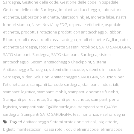
Sardegna
,
Gestione delle code
,
Gestione delle code in ospedale
,
Gestione delle code Sardegna
,
impianti antitaccheggio
,
Laboratorio
etichette
,
Laboratorio etichette
,
Marcatori Ink Jet
,
monete false
,
nastri
funebri stampa
,
News-Novità by EDG
,
ospedale etichette
,
ospedale
etichette
,
prodotti
,
Protezione prodotti con antitaccheggio
,
Ribbon
,
Ribbon
,
rotoli cassa
,
rotoli cassa sardegna
,
rotoli etichette Cagliari
,
rotoli
etichette Sardegna
,
rotoli etichette Sassari
,
rotoli pos
,
SATO SARDEGNA
,
SATO stampanti Sardegna
,
SATO stampanti Sardegna
,
sistemi
antitaccheggio
,
Sistemi antitaccheggio Checkpoint
,
Sistemi
Antitaccheggio Sardegna
,
sistemi eliminacode
,
sistemi eliminacode
Sardegna
,
slider
,
Soluzioni Antitaccheggio SARDEGNA
,
Soluzioni per
l'etichettatura
,
stampanti barcode sardegna
,
stampanti industriali
,
stampanti logistica
,
stampanti mobili
,
stampanti onoranze funebri
,
Stampanti per etichette
,
Stampanti per etichette
,
stampanti per la
logistica
,
stampanti sato Cg408e sardegna
,
stampanti sato Cg408e
sardegna
,
Stampanti SATO SARDEGNA
,
testimonianza
,
visel sardegna
Tagged
Antitaccheggio Sistemi protezione articoli
,
biglietterie
,
biglietti manifestazioni
,
cassa rotoli
,
covid eliminacode
,
eliminacode
,