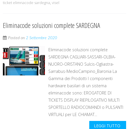
ticket elimnacode sardegna
,
visel
Eliminacode soluzioni complete SARDEGNA
Posted on
2 Settembre 2020
Eliminacode soluzioni complete
SARDEGNA CAGLIARI-SASSARI-OLBIA-
NUORO-ORISTANO Sulcis-Ogliastra-
Sarrabus-MedioCampino_Baronia La
Gamma dei Prodotti I componenti
hardware basilari di un sistema
eliminacode sono: EROGATORE DI
TICKETS DISPLAY RIEPILOGATIVO MULTI
SPORTELLO RADIOCOMANDI o PULSANTI
VIRTUALI per LE CHIAMAT...
LEGGI TUTTO