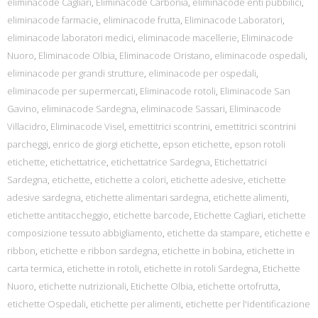
eliminacode Cagliari
,
Eliminacode Carbonia
,
eliminacode enti pubbilici
,
eliminacode farmacie
,
eliminacode frutta
,
Eliminacode Laboratori
,
eliminacode laboratori medici
,
eliminacode macellerie
,
Eliminacode
Nuoro
,
Eliminacode Olbia
,
Eliminacode Oristano
,
eliminacode ospedali
,
eliminacode per grandi strutture
,
eliminacode per ospedali
,
eliminacode per supermercati
,
Eliminacode rotoli
,
Eliminacode San
Gavino
,
eliminacode Sardegna
,
eliminacode Sassari
,
Eliminacode
Villacidro
,
Eliminacode Visel
,
emettitrici scontrini
,
emettitrici scontrini
parcheggi
,
enrico de giorgi etichette
,
epson etichette
,
epson rotoli
etichette
,
etichettatrice
,
etichettatrice Sardegna
,
Etichettatrici
Sardegna
,
etichette
,
etichette a colori
,
etichette adesive
,
etichette
adesive sardegna
,
etichette alimentari sardegna
,
etichette alimenti
,
etichette antitaccheggio
,
etichette barcode
,
Etichette Cagliari
,
etichette
composizione tessuto abbigliamento
,
etichette da stampare
,
etichette e
ribbon
,
etichette e ribbon sardegna
,
etichette in bobina
,
etichette in
carta termica
,
etichette in rotoli
,
etichette in rotoli Sardegna
,
Etichette
Nuoro
,
etichette nutrizionali
,
Etichette Olbia
,
etichette ortofrutta
,
etichette Ospedali
,
etichette per alimenti
,
etichette per l'identificazione