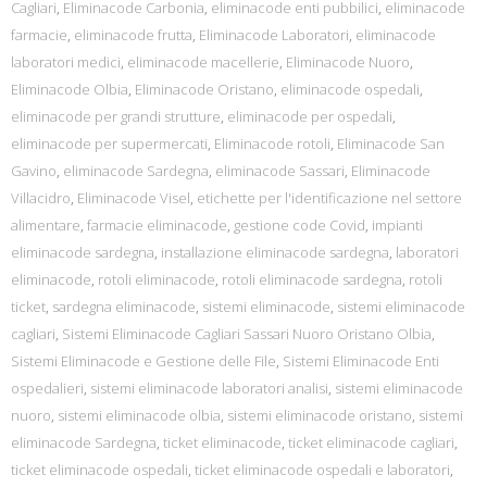
Cagliari
,
Eliminacode Carbonia
,
eliminacode enti pubbilici
,
eliminacode
farmacie
,
eliminacode frutta
,
Eliminacode Laboratori
,
eliminacode
laboratori medici
,
eliminacode macellerie
,
Eliminacode Nuoro
,
Eliminacode Olbia
,
Eliminacode Oristano
,
eliminacode ospedali
,
eliminacode per grandi strutture
,
eliminacode per ospedali
,
eliminacode per supermercati
,
Eliminacode rotoli
,
Eliminacode San
Gavino
,
eliminacode Sardegna
,
eliminacode Sassari
,
Eliminacode
Villacidro
,
Eliminacode Visel
,
etichette per l'identificazione nel settore
alimentare
,
farmacie eliminacode
,
gestione code Covid
,
impianti
eliminacode sardegna
,
installazione eliminacode sardegna
,
laboratori
eliminacode
,
rotoli eliminacode
,
rotoli eliminacode sardegna
,
rotoli
ticket
,
sardegna eliminacode
,
sistemi eliminacode
,
sistemi eliminacode
cagliari
,
Sistemi Eliminacode Cagliari Sassari Nuoro Oristano Olbia
,
Sistemi Eliminacode e Gestione delle File
,
Sistemi Eliminacode Enti
ospedalieri
,
sistemi eliminacode laboratori analisi
,
sistemi eliminacode
nuoro
,
sistemi eliminacode olbia
,
sistemi eliminacode oristano
,
sistemi
eliminacode Sardegna
,
ticket eliminacode
,
ticket eliminacode cagliari
,
ticket eliminacode ospedali
,
ticket eliminacode ospedali e laboratori
,