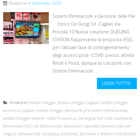
Posted on
4 Settembre 2020
Sistemi Eliminacode e Gestione delle File
Enrico De Giorgi Srl -Cagliari Via
Procida 10 Nuova soluzione QUEUING
STATION Rappresenta la proposta VISEL
per l'attuale fase di contingentamento
degli accessi post- COVID presso attività
Retail e Food, dunque la soluzione con
Sistemi Eliminacode ...
LEGGI TUTTO
Posted in
Antitaccheggio
,
Antitaccheggio Cagliari
,
Antitaccheggio
provincia Cagliari
,
Antitaccheggio stampanti prezzatrici eliminacode
,
antitaccheggio-sistemi- radio frequenza Sardegna
,
barcode stampanti
,
Benvenuto EDG srl
,
Eliminacode laboratori ospedali
,
Eliminacode per
negozi
,
eliminacode Sardegna
,
Etichette
,
Etichette e Ribbon SARDEGNA
,