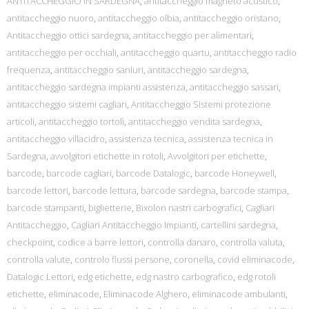
ANTITACCHEGGIO IN SARDEGNA
,
antitaccheggio magneto acustico
,
antitaccheggio nuoro
,
antitaccheggio olbia
,
antitaccheggio oristano
,
Antitaccheggio ottici sardegna
,
antitaccheggio per alimentari
,
antitaccheggio per occhiali
,
antitaccheggio quartu
,
antitaccheggio radio
frequenza
,
antitaccheggio sanluri
,
antitaccheggio sardegna
,
antitaccheggio sardegna impianti assistenza
,
antitaccheggio sassari
,
antitaccheggio sistemi cagliari
,
Antitaccheggio Sistemi protezione
articoli
,
antitaccheggio tortolì
,
antitaccheggio vendita sardegna
,
antitaccheggio villacidro
,
assistenza tecnica
,
assistenza tecnica in
Sardegna
,
avvolgitori etichette in rotoli
,
Avvolgitori per etichette
,
barcode
,
barcode cagliari
,
barcode Datalogic
,
barcode Honeywell
,
barcode lettori
,
barcode lettura
,
barcode sardegna
,
barcode stampa
,
barcode stampanti
,
biglietterie
,
Bixolon nastri carbografici
,
Cagliari
Antitaccheggio
,
Cagliari Antitaccheggio Impianti
,
cartellini sardegna
,
checkpoint
,
codice a barre lettori
,
controlla danaro
,
controlla valuta
,
controlla valute
,
controlo flussi persone
,
coronella
,
covid eliminacode
,
Datalogic Lettori
,
edg etichette
,
edg nastro carbografico
,
edg rotoli
etichette
,
eliminacode
,
Eliminacode Alghero
,
eliminacode ambulanti
,