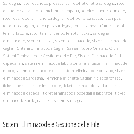
Sardegna
,
rotoli etichette prezzatrice
,
rotoli etichette sardegna
,
rotoli
etichette Sassari
,
rotoli etichette stampanti
,
Rotoli etichette termiche
,
rotoli etichette termiche sardegna
,
rotoli per prezzatice
,
rotoli pos
,
Rotoli Pos Cagliari
,
Rotoli pos Sardegna
,
rotoli stampanti fatture
,
rotoli
termici fatture
,
rotoli termici per bolle
,
rotoli ticket
,
sardegna
eliminacode
,
scontrini fiscali
,
sistemi eliminacode
,
sistemi eliminacode
cagliari
,
Sistemi Eliminacode Cagliari Sassari Nuoro Oristano Olbia
,
Sistemi Eliminacode e Gestione delle File
,
Sistemi Eliminacode Enti
ospedalieri
,
sistemi eliminacode laboratori analisi
,
sistemi eliminacode
nuoro
,
sistemi eliminacode olbia
,
sistemi eliminacode oristano
,
sistemi
eliminacode Sardegna
,
Termiche etichette Cagliari
,
ticjet parcheggi
,
ticket cinema
,
ticket eliminacode
,
ticket eliminacode cagliari
,
ticket
eliminacode ospedali
,
ticket eliminacode ospedali e laboratori
,
ticket
elimnacode sardegna
,
ticket sistemi sardegna
Sistemi Eliminacode e Gestione delle File