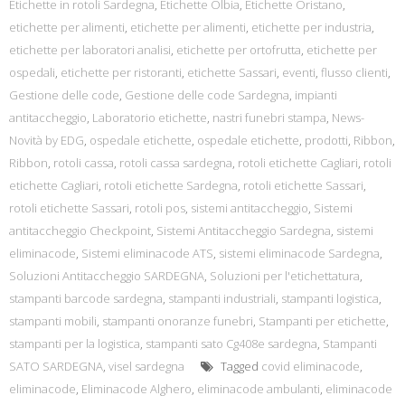
Etichette in rotoli Sardegna
,
Etichette Olbia
,
Etichette Oristano
,
etichette per alimenti
,
etichette per alimenti
,
etichette per industria
,
etichette per laboratori analisi
,
etichette per ortofrutta
,
etichette per
ospedali
,
etichette per ristoranti
,
etichette Sassari
,
eventi
,
flusso clienti
,
Gestione delle code
,
Gestione delle code Sardegna
,
impianti
antitaccheggio
,
Laboratorio etichette
,
nastri funebri stampa
,
News-
Novità by EDG
,
ospedale etichette
,
ospedale etichette
,
prodotti
,
Ribbon
,
Ribbon
,
rotoli cassa
,
rotoli cassa sardegna
,
rotoli etichette Cagliari
,
rotoli
etichette Cagliari
,
rotoli etichette Sardegna
,
rotoli etichette Sassari
,
rotoli etichette Sassari
,
rotoli pos
,
sistemi antitaccheggio
,
Sistemi
antitaccheggio Checkpoint
,
Sistemi Antitaccheggio Sardegna
,
sistemi
eliminacode
,
Sistemi eliminacode ATS
,
sistemi eliminacode Sardegna
,
Soluzioni Antitaccheggio SARDEGNA
,
Soluzioni per l'etichettatura
,
stampanti barcode sardegna
,
stampanti industriali
,
stampanti logistica
,
stampanti mobili
,
stampanti onoranze funebri
,
Stampanti per etichette
,
stampanti per la logistica
,
stampanti sato Cg408e sardegna
,
Stampanti
SATO SARDEGNA
,
visel sardegna
Tagged
covid eliminacode
,
eliminacode
,
Eliminacode Alghero
,
eliminacode ambulanti
,
eliminacode