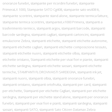
onoranze funebri
,
stampante per ricordini funebri
,
stampante
PrimeraLX 1000
,
Stampante SATO Cg408
,
stampante sato ws408 tt
,
stampante scontrini
,
stampante stand alone
,
stampante termica fatture
,
stampante termica scontrini
,
stampanteLx1000 Primera
,
stampanti a
trasferimento termico
,
stampanti argox
,
stampanti barcode
,
stampanti
barcode sardegna
,
stampanti cagliari
,
stampanti cartoncini
,
stampanti
emulazione Zebra
,
stampanti etichette
,
stampanti etichette autonome
,
stampanti etichette cagliari
,
stampanti etichette composizione tessuto
,
stampanti etichette nuoro
,
stampanti etichette olbia
,
stampanti
etichette oristano
,
Stampanti etichette per vivai fiori e piante
,
stampanti
etichette sardegna
,
stampanti etichette sassari
,
stampanti etichette
termiche
,
STAMPANTI FLOROVIVAISTI SARDEGNA
,
stampanti ink jet
,
stampanti nuoro
,
stampanti olbia
,
stampanti onoranze funebri
,
stampanti oristano
,
stampanti ortofrutta
,
stampanti per card
,
stampanti
per etichette
,
Stampanti per etichette Cagliari
,
stampanti per etichette
sardegna
,
stampanti per etichette stand alone
,
stampanti per onoranze
funebri
,
stampanti per vivai fiori e pianti
,
stampanti sardegna
,
stampanti
sassari
,
stampanti SATO
,
stampanti Sato Citizen Datamax Zebra