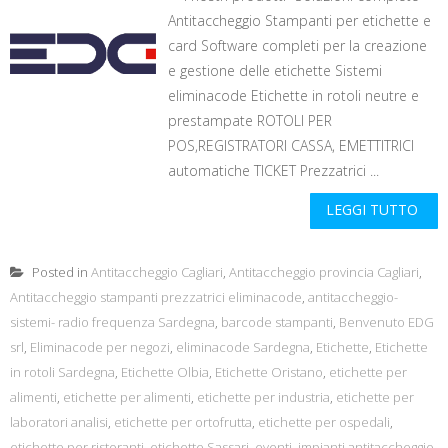
Antitaccheggio Stampanti per etichette e
card Software completi per la creazione
e gestione delle etichette Sistemi
eliminacode Etichette in rotoli neutre e
prestampate ROTOLI PER
POS,REGISTRATORI CASSA, EMETTITRICI
automatiche TICKET Prezzatrici ...
LEGGI TUTTO
Posted in
Antitaccheggio Cagliari
,
Antitaccheggio provincia Cagliari
,
Antitaccheggio stampanti prezzatrici eliminacode
,
antitaccheggio-
sistemi- radio frequenza Sardegna
,
barcode stampanti
,
Benvenuto EDG
srl
,
Eliminacode per negozi
,
eliminacode Sardegna
,
Etichette
,
Etichette
in rotoli Sardegna
,
Etichette Olbia
,
Etichette Oristano
,
etichette per
alimenti
,
etichette per alimenti
,
etichette per industria
,
etichette per
laboratori analisi
,
etichette per ortofrutta
,
etichette per ospedali
,
etichette per ristoranti
,
etichette Sassari
,
eventi
,
impianti antitaccheggio
,