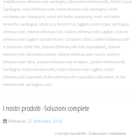
installazione eliminacode sardegna
,
laboratori eliminacode
,
Rotoli Cassa
Sardegna
,
rotoli eliminacode
,
rotoli eliminacode sardegna
,
rotoli
etichette per stampanti
,
rotoli etichette stampanti
,
rotoli etichette
termiche sardegna
,
rotoli pos
,
Rotoli Pos Cagliari
,
rotoli ticket
,
sardegna
eliminacode
,
sistemi eliminacode
,
sistemi eliminacode cagliari
,
Sistemi
Eliminacode Cagliari Sassari Nuoro Oristano Olbia
,
Sistemi Eliminacode
e Gestione delle File
,
Sistemi Eliminacode Enti ospedalieri
,
sistemi
eliminacode laboratori analisi
,
sistemi eliminacode nuoro
,
sistemi
eliminacode olbia
,
sistemi eliminacode oristano
,
sistemi eliminacode
Sardegna
,
ticket eliminacode
,
ticket eliminacode cagliari
,
ticket
eliminacode ospedali
,
ticket eliminacode ospedali e laboratori
,
ticket
elimnacode sardegna
,
visel
I nostri prodotti -Soluzioni complete
Posted on
25 Settembre 2016
I nostri prodotti -Soluzioni complete