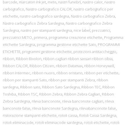
barcode
,
marcatori ink jet
,
meto
,
nastri funebri
,
nastro calor
,
nastro
carbografico
,
Nastro carbografico CALOR
,
nastro carbografico per
etichette
,
nastro carbografico sardegna
,
Nastro carbografico Zebra
,
Nastro carbografico Zebra Sardegna
,
Nastro carbongrafico Zebra
Sardegna
,
nastro per stampanti sardegna
,
nice label
,
prezzatrici
,
prezzatrici METO
,
primera
,
programma creazione etichette
,
Programma
etichette Sardegna
,
programma gestione etichette Sato
,
PROGRAMMI
ETICHETTE
,
programmi gestione etichette
,
protezioni antitaccheggio
,
ribbon
,
Ribbon Bixolon
,
ribbon cagliari ribbon sassari ribbon olbia
,
Ribbon CALOR
,
Ribbon Citizen
,
ribbon Datamax
,
ribbon Honeywell
,
ribbon Intermec
,
ribbon nuoro
,
ribbon oristano
,
ribbon per etichette
,
ribbon per stampanti Sato
,
ribbon per stampanti Zebra
,
ribbon
sardegna
,
Ribbon sato
,
Ribbon Sato Sardegna
,
Ribbon TEC
,
Ribbon
Toshiba
,
Ribbon TSC
,
Ribbon Zebra
,
Ribbon Zebra Cagliari
,
Ribbon
Zebra Sardegna
,
rileva banconote
,
rileva banconote cagliari
,
rileva
banconote false
,
rileva banconote Sardegna
,
rilevabanconote false
,
ristorazione stampanti etichette
,
rotoli cassa
,
Rotoli Cassa Sardegna
,
rotoli eliminacode
,
rotoli eliminacode sardegna
,
rotoli etichette
,
rotoli