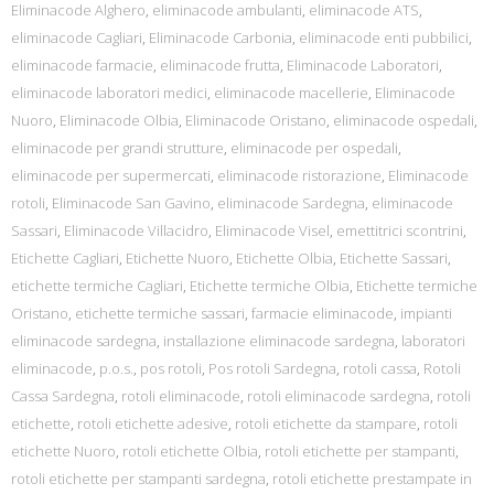
Eliminacode Alghero
,
eliminacode ambulanti
,
eliminacode ATS
,
eliminacode Cagliari
,
Eliminacode Carbonia
,
eliminacode enti pubbilici
,
eliminacode farmacie
,
eliminacode frutta
,
Eliminacode Laboratori
,
eliminacode laboratori medici
,
eliminacode macellerie
,
Eliminacode
Nuoro
,
Eliminacode Olbia
,
Eliminacode Oristano
,
eliminacode ospedali
,
eliminacode per grandi strutture
,
eliminacode per ospedali
,
eliminacode per supermercati
,
eliminacode ristorazione
,
Eliminacode
rotoli
,
Eliminacode San Gavino
,
eliminacode Sardegna
,
eliminacode
Sassari
,
Eliminacode Villacidro
,
Eliminacode Visel
,
emettitrici scontrini
,
Etichette Cagliari
,
Etichette Nuoro
,
Etichette Olbia
,
Etichette Sassari
,
etichette termiche Cagliari
,
Etichette termiche Olbia
,
Etichette termiche
Oristano
,
etichette termiche sassari
,
farmacie eliminacode
,
impianti
eliminacode sardegna
,
installazione eliminacode sardegna
,
laboratori
eliminacode
,
p.o.s.
,
pos rotoli
,
Pos rotoli Sardegna
,
rotoli cassa
,
Rotoli
Cassa Sardegna
,
rotoli eliminacode
,
rotoli eliminacode sardegna
,
rotoli
etichette
,
rotoli etichette adesive
,
rotoli etichette da stampare
,
rotoli
etichette Nuoro
,
rotoli etichette Olbia
,
rotoli etichette per stampanti
,
rotoli etichette per stampanti sardegna
,
rotoli etichette prestampate in