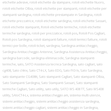
etichette adesive
,
rotoli etichette da stampare
,
rotoli etichette Nuoro
,
rotoli etichette Olbia
,
rotoli etichette per stampanti
,
rotoli etichette per
stampanti sardegna
,
rotoli etichette prestampate in Sardegna
,
rotoli
etichette prezzatrice
,
rotoli etichette sardegna
,
rotoli etichette Sassari
,
rotoli etichette stampanti
,
Rotoli etichette termiche
,
rotoli etichette
termiche sardegna
,
rotoli per prezzatice
,
rotoli pos
,
Rotoli Pos Cagliari
,
Rotoli pos Sardegna
,
rotoli stampanti fatture
,
rotoli termici fatture
,
rotoli
termici per bolle
,
rotoli ticket
,
sardegna
,
Sardegna antitaccheggio
,
Sardegna Antitaccheggio Antenne
,
Sardegna Assistenza Antitaccheggio
,
sardegna barcode
,
sardegna eliminacode
,
Sardegna stampanti
termiche
,
sato
,
SATO Assistenza tecnica Sardegna
,
sato cagliari
,
sato
cg408
,
Sato cl4nx
,
Sato CT4-LX
,
Sato EDG
,
Sato FX3-lx
,
Sato Sardegna
,
sato stampante CG408tt
,
Sato stampanti Cagliari
,
Sato stampanti Olbia
,
Sato Stampanti Sardegna
,
Sato Stampanti Sassari
,
Sato stampanti
termiche Cagliari
,
Sato utility
,
sato utiliy
,
SATO WS 408 TT
,
Sato WS408
utility
,
SAtoCT4-Lx
,
sistema antitaccheggio am
,
sistema multi utenze
,
sistemi antitaccheggio
,
sistemi antitaccheggio assistenza sardegna
,
sistemi antitaccheggio cagliari
,
sistemi antitaccheggio in Sardegna
,