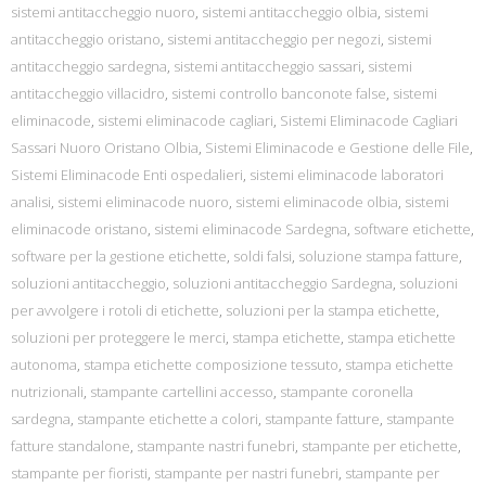
sistemi antitaccheggio nuoro
,
sistemi antitaccheggio olbia
,
sistemi
antitaccheggio oristano
,
sistemi antitaccheggio per negozi
,
sistemi
antitaccheggio sardegna
,
sistemi antitaccheggio sassari
,
sistemi
antitaccheggio villacidro
,
sistemi controllo banconote false
,
sistemi
eliminacode
,
sistemi eliminacode cagliari
,
Sistemi Eliminacode Cagliari
Sassari Nuoro Oristano Olbia
,
Sistemi Eliminacode e Gestione delle File
,
Sistemi Eliminacode Enti ospedalieri
,
sistemi eliminacode laboratori
analisi
,
sistemi eliminacode nuoro
,
sistemi eliminacode olbia
,
sistemi
eliminacode oristano
,
sistemi eliminacode Sardegna
,
software etichette
,
software per la gestione etichette
,
soldi falsi
,
soluzione stampa fatture
,
soluzioni antitaccheggio
,
soluzioni antitaccheggio Sardegna
,
soluzioni
per avvolgere i rotoli di etichette
,
soluzioni per la stampa etichette
,
soluzioni per proteggere le merci
,
stampa etichette
,
stampa etichette
autonoma
,
stampa etichette composizione tessuto
,
stampa etichette
nutrizionali
,
stampante cartellini accesso
,
stampante coronella
sardegna
,
stampante etichette a colori
,
stampante fatture
,
stampante
fatture standalone
,
stampante nastri funebri
,
stampante per etichette
,
stampante per fioristi
,
stampante per nastri funebri
,
stampante per