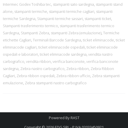
Intermec Godex Toshiba tec
,
stampanti sato sardegna
,
stampanti stand
alone
,
stampanti termiche
,
stampanti termiche cagliari
,
stampanti
termiche Sardegna
,
Stampanti termiche sassari
,
stampanti ticket
,
Stampanti trasferimento termico
,
stampanti trasferimento termico
Sardegna
,
Stampanti Zebra
,
stampanti Zebra (emulazione)
,
Termiche
etichette Cagliari
,
Terminali Barcode Sardegna
,
ticket eliminacode
,
ticket
eliminacode cagliari
,
ticket eliminacode ospedali
,
ticket eliminacode
ospedali e laboratori
,
ticket elimnacode sardegna
,
vendita nastro
carbografico
,
vendita ribbon
,
verifica banconote
,
verifica banconote
sardegna
,
Zebra nastro carbografico
,
Zebra ribbon
,
Zebra Ribbon
Cagliari
,
Zebra ribbon ospedali
,
Zebra ribbon ufficio
,
Zebra stampanti
emulazione
,
Zebra stampanti nastro carbografico
Powered By
RAST
Copyright © 2026
EDG SRL - P.IVA 02033450921