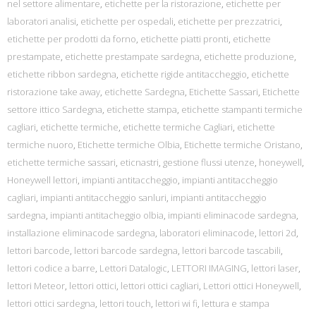
nel settore alimentare
,
etichette per la ristorazione
,
etichette per
laboratori analisi
,
etichette per ospedali
,
etichette per prezzatrici
,
etichette per prodotti da forno
,
etichette piatti pronti
,
etichette
prestampate
,
etichette prestampate sardegna
,
etichette produzione
,
etichette ribbon sardegna
,
etichette rigide antitaccheggio
,
etichette
ristorazione take away
,
etichette Sardegna
,
Etichette Sassari
,
Etichette
settore ittico Sardegna
,
etichette stampa
,
etichette stampanti termiche
cagliari
,
etichette termiche
,
etichette termiche Cagliari
,
etichette
termiche nuoro
,
Etichette termiche Olbia
,
Etichette termiche Oristano
,
etichette termiche sassari
,
eticnastri
,
gestione flussi utenze
,
honeywell
,
Honeywell lettori
,
impianti antitaccheggio
,
impianti antitaccheggio
cagliari
,
impianti antitaccheggio sanluri
,
impianti antitaccheggio
sardegna
,
impianti antitacheggio olbia
,
impianti eliminacode sardegna
,
installazione eliminacode sardegna
,
laboratori eliminacode
,
lettori 2d
,
lettori barcode
,
lettori barcode sardegna
,
lettori barcode tascabili
,
lettori codice a barre
,
Lettori Datalogic
,
LETTORI IMAGING
,
lettori laser
,
lettori Meteor
,
lettori ottici
,
lettori ottici cagliari
,
Lettori ottici Honeywell
,
lettori ottici sardegna
,
lettori touch
,
lettori wi fi
,
lettura e stampa