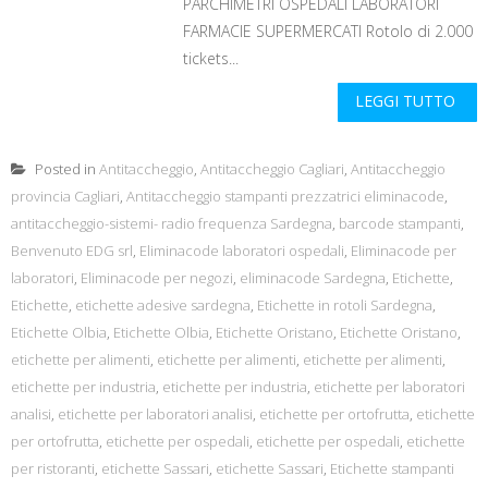
PARCHIMETRI OSPEDALI LABORATORI
FARMACIE SUPERMERCATI Rotolo di 2.000
tickets...
LEGGI TUTTO
Posted in
Antitaccheggio
,
Antitaccheggio Cagliari
,
Antitaccheggio
provincia Cagliari
,
Antitaccheggio stampanti prezzatrici eliminacode
,
antitaccheggio-sistemi- radio frequenza Sardegna
,
barcode stampanti
,
Benvenuto EDG srl
,
Eliminacode laboratori ospedali
,
Eliminacode per
laboratori
,
Eliminacode per negozi
,
eliminacode Sardegna
,
Etichette
,
Etichette
,
etichette adesive sardegna
,
Etichette in rotoli Sardegna
,
Etichette Olbia
,
Etichette Olbia
,
Etichette Oristano
,
Etichette Oristano
,
etichette per alimenti
,
etichette per alimenti
,
etichette per alimenti
,
etichette per industria
,
etichette per industria
,
etichette per laboratori
analisi
,
etichette per laboratori analisi
,
etichette per ortofrutta
,
etichette
per ortofrutta
,
etichette per ospedali
,
etichette per ospedali
,
etichette
per ristoranti
,
etichette Sassari
,
etichette Sassari
,
Etichette stampanti