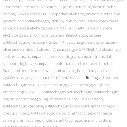
Laboratorio etichette
,
Marcatori Ink Jet
,
monete false
,
nastri funebri
stampa
,
News-Novità by EDG
,
ospedale etichette
,
prodotti
,
Protezione
prodotti con antitaccheggio
,
Ribbon
,
Ribbon
,
rotoli cassa
,
rotoli cassa
sardegna
,
rotoli etichette Cagliari
,
rotoli etichette Sardegna
,
rotoli
etichette Sassari
,
rotoli pos
,
sistemi antitaccheggio
,
Sistemi
antitaccheggio Checkpoint
,
Sistemi Antitaccheggio Sardegna
,
sistemi
eliminacode
,
slider
,
Soluzioni Antitaccheggio SARDEGNA
,
Soluzioni per
l'etichettatura
,
stampanti barcode sardegna
,
stampanti industriali
,
stampanti logistica
,
stampanti mobili
,
stampanti onoranze funebri
,
Stampanti per etichette
,
stampanti per la logistica
,
stampanti sato
Cg408e sardegna
,
Stampanti SATO SARDEGNA
Tagged
Antenne
antitaccheggio sardegna
,
antitaccheggio
,
antitaccheggio alghero
,
Antitaccheggio AMTEK
,
Antitaccheggio anti taccheggio
,
antitaccheggio
cagliari
,
Antitaccheggio Cagliari sassari Nuoro Olbia Oristano
,
antitaccheggio carbonia
,
antitaccheggio Checkpoint
,
antitaccheggio
checkpoint edg
,
Antitaccheggio de giorgi
,
antitaccheggio farmacie
sardegna
,
antitaccheggio iglesias
,
antitaccheggio impianti cagliari
,