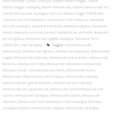
rotoli etichette Sassari
,
rotoli pos
,
sistemi antitaccheggio
,
Sistemi
Antitaccheggio Sardegna
,
sistemi eliminacode
,
Sistemi eliminacode ATS
,
sistemi eliminacode Sardegna
,
Soluzioni Antitaccheggio SARDEGNA
,
Soluzioni per l'etichettatura
,
Soluzioni per l’etichettatura
,
stampanti
barcode sardegna
,
stampanti industriali
,
stampanti logistica
,
stampanti
mobili
,
stampanti onoranze funebri
,
Stampanti per etichette
,
stampanti
per la logistica
,
stampanti sato Cg408e sardegna
,
Stampanti SATO
SARDEGNA
,
visel sardegna
Tagged
covid eliminacode
,
eliminacode
,
Eliminacode Alghero
,
eliminacode ambulanti
,
eliminacode
Cagliari
,
Eliminacode Carbonia
,
eliminacode enti pubbilici
,
eliminacode
farmacie
,
eliminacode frutta
,
Eliminacode Laboratori
,
eliminacode
laboratori medici
,
eliminacode macellerie
,
Eliminacode Nuoro
,
Eliminacode Olbia
,
Eliminacode Oristano
,
eliminacode ospedali
,
eliminacode per grandi strutture
,
eliminacode per ospedali
,
eliminacode per supermercati
,
Eliminacode rotoli
,
Eliminacode San
Gavino
,
eliminacode Sardegna
,
eliminacode Sassari
,
Eliminacode
Villacidro
,
Eliminacode Visel
,
etichette in rotoli Sardegna
,
etichette
Sardegna
,
farmacie eliminacode
,
impianti eliminacode sardegna
,