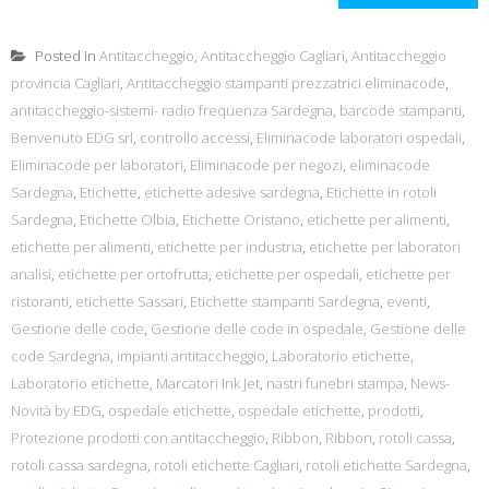
Posted in
Antitaccheggio
,
Antitaccheggio Cagliari
,
Antitaccheggio
provincia Cagliari
,
Antitaccheggio stampanti prezzatrici eliminacode
,
antitaccheggio-sistemi- radio frequenza Sardegna
,
barcode stampanti
,
Benvenuto EDG srl
,
controllo accessi
,
Eliminacode laboratori ospedali
,
Eliminacode per laboratori
,
Eliminacode per negozi
,
eliminacode
Sardegna
,
Etichette
,
etichette adesive sardegna
,
Etichette in rotoli
Sardegna
,
Etichette Olbia
,
Etichette Oristano
,
etichette per alimenti
,
etichette per alimenti
,
etichette per industria
,
etichette per laboratori
analisi
,
etichette per ortofrutta
,
etichette per ospedali
,
etichette per
ristoranti
,
etichette Sassari
,
Etichette stampanti Sardegna
,
eventi
,
Gestione delle code
,
Gestione delle code in ospedale
,
Gestione delle
code Sardegna
,
impianti antitaccheggio
,
Laboratorio etichette
,
Laboratorio etichette
,
Marcatori Ink Jet
,
nastri funebri stampa
,
News-
Novità by EDG
,
ospedale etichette
,
ospedale etichette
,
prodotti
,
Protezione prodotti con antitaccheggio
,
Ribbon
,
Ribbon
,
rotoli cassa
,
rotoli cassa sardegna
,
rotoli etichette Cagliari
,
rotoli etichette Sardegna
,