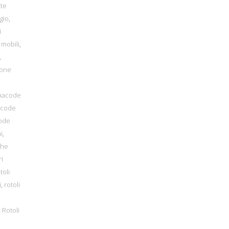
tte
gio
,
i
 mobili
,
,
ione
inacode
acode
code
i
,
che
ri
toli
i
,
rotoli
,
Rotoli