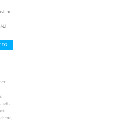
istano
ALI
UTTO
per
i
,
ichette
nti
ichette
,
,