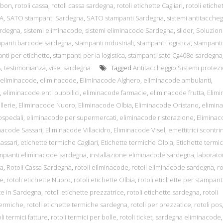
bbon
,
rotoli cassa
,
rotoli cassa sardegna
,
rotoli etichette Cagliari
,
rotoli etiche
A
,
SATO stampanti Sardegna
,
SATO stampanti Sardegna
,
sistemi antitaccheg
ardegna
,
sistemi eliminacode
,
sistemi eliminacode Sardegna
,
slider
,
Soluzion
mpanti barcode sardegna
,
stampanti industriali
,
stampanti logistica
,
stampanti
nti per etichette
,
stampanti per la logistica
,
stampanti sato Cg408e sardegna
A
,
testimonianza
,
visel sardegna
Tagged
Antitaccheggio Sistemi protez
 eliminacode
,
eliminacode
,
Eliminacode Alghero
,
eliminacode ambulanti
,
,
eliminacode enti pubbilici
,
eliminacode farmacie
,
eliminacode frutta
,
Elim
lerie
,
Eliminacode Nuoro
,
Eliminacode Olbia
,
Eliminacode Oristano
,
elimin
ospedali
,
eliminacode per supermercati
,
eliminacode ristorazione
,
Elimina
nacode Sassari
,
Eliminacode Villacidro
,
Eliminacode Visel
,
emettitrici scontrin
Sassari
,
etichette termiche Cagliari
,
Etichette termiche Olbia
,
Etichette termi
mpianti eliminacode sardegna
,
installazione eliminacode sardegna
,
laborato
sa
,
Rotoli Cassa Sardegna
,
rotoli eliminacode
,
rotoli eliminacode sardegna
,
ro
re
,
rotoli etichette Nuoro
,
rotoli etichette Olbia
,
rotoli etichette per stampant
te in Sardegna
,
rotoli etichette prezzatrice
,
rotoli etichette sardegna
,
rotoli
termiche
,
rotoli etichette termiche sardegna
,
rotoli per prezzatice
,
rotoli pos
li termici fatture
,
rotoli termici per bolle
,
rotoli ticket
,
sardegna eliminacode
,