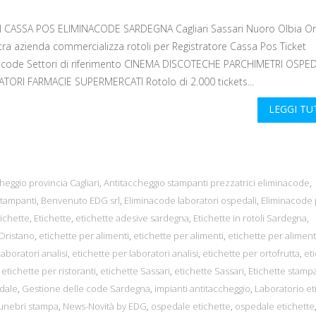
 CASSA POS ELIMINACODE SARDEGNA Cagliari Sassari Nuoro Olbia Or
tra azienda commercializza rotoli per Registratore Cassa Pos Ticket
acode Settori di riferimento CINEMA DISCOTECHE PARCHIMETRI OSPED
TORI FARMACIE SUPERMERCATI Rotolo di 2.000 tickets...
LEGGI T
heggio provincia Cagliari
,
Antitaccheggio stampanti prezzatrici eliminacode
,
tampanti
,
Benvenuto EDG srl
,
Eliminacode laboratori ospedali
,
Eliminacode 
tichette
,
Etichette
,
etichette adesive sardegna
,
Etichette in rotoli Sardegna
,
 Oristano
,
etichette per alimenti
,
etichette per alimenti
,
etichette per aliment
laboratori analisi
,
etichette per laboratori analisi
,
etichette per ortofrutta
,
et
,
etichette per ristoranti
,
etichette Sassari
,
etichette Sassari
,
Etichette stampa
dale
,
Gestione delle code Sardegna
,
impianti antitaccheggio
,
Laboratorio et
funebri stampa
,
News-Novità by EDG
,
ospedale etichette
,
ospedale etichette