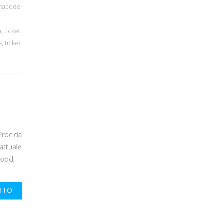
inacode
a
,
ticket
a
,
ticket
 Procida
attuale
Food,
UTTO