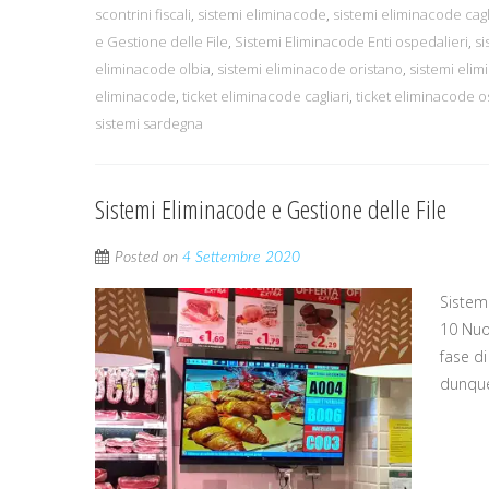
scontrini fiscali
,
sistemi eliminacode
,
sistemi eliminacode cagl
e Gestione delle File
,
Sistemi Eliminacode Enti ospedalieri
,
si
eliminacode olbia
,
sistemi eliminacode oristano
,
sistemi eli
eliminacode
,
ticket eliminacode cagliari
,
ticket eliminacode o
sistemi sardegna
Sistemi Eliminacode e Gestione delle File
Posted on
4 Settembre 2020
Sistemi
10 Nuo
fase d
dunque