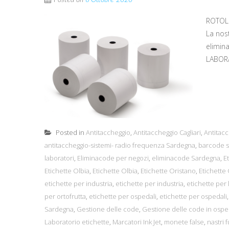
Posted on
6 Ottobre 2020
ROTOLI
La nos
elimin
LABORA
Posted in
Antitaccheggio
,
Antitaccheggio Cagliari
,
Antitacc
antitaccheggio-sistemi- radio frequenza Sardegna
,
barcode s
laboratori
,
Eliminacode per negozi
,
eliminacode Sardegna
,
E
Etichette Olbia
,
Etichette Olbia
,
Etichette Oristano
,
Etichette
etichette per industria
,
etichette per industria
,
etichette per 
per ortofrutta
,
etichette per ospedali
,
etichette per ospedali
Sardegna
,
Gestione delle code
,
Gestione delle code in ospe
Laboratorio etichette
,
Marcatori Ink Jet
,
monete false
,
nastri 