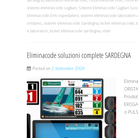
sistemi eliminacode cagliari
,
Sistemi Eliminacode Cagliari Sas
Eliminacode Enti ospedalieri
,
sistemi eliminacode laboratori a
oristano
,
sistemi eliminacode Sardegna
,
ticket eliminacode
,
t
e laboratori
,
ticket elimnacode sardegna
,
visel
Eliminacode soluzioni complete SARDEGNA
Posted on
2 Settembre 2020
Elimin
ORISTA
Prodot
EROGA
o PULS