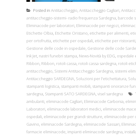
Posted in
Antitaccheggio
,
Antitaccheggio Cagliari
,
Antitacc
antitaccheggio-sistemi- radio frequenza Sardegna
,
barcode s
Eliminacode per laboratori
,
Eliminacode per negozi
,
elimina
Etichette Olbia
,
Etichette Oristano
,
etichette per alimenti
,
eti
per ortofrutta
,
etichette per ospedali
,
etichette per ristoranti
Gestione delle code in ospedale
,
Gestione delle code Sard
Ink Jet
,
nastri funebri stampa
,
News-Novità by EDG
,
ospedale e
Ribbon
,
Ribbon
,
rotoli cassa
,
rotoli cassa sardegna
,
rotoli etic
antitaccheggio
,
Sistemi Antitaccheggio Sardegna
,
sistemi eli
Antitaccheggio SARDEGNA
,
Soluzioni per l'etichettatura
,
Solu
stampanti logistica
,
stampanti mobili
,
stampanti onoranze fun
sardegna
,
Stampanti SATO SARDEGNA
,
visel sardegna
ambulanti
,
eliminacode Cagliari
,
Eliminacode Carbonia
,
elimi
Laboratori
,
eliminacode laboratori medici
,
eliminacode macel
ospedali
,
eliminacode per grandi strutture
,
eliminacode per 
Gavino
,
eliminacode Sardegna
,
eliminacode Sassari
,
Eliminac
farmacie eliminacode
,
impianti eliminacode sardegna
,
instal