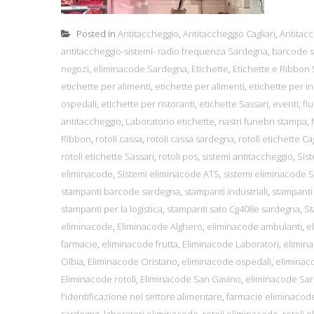
Posted in
Antitaccheggio
,
Antitaccheggio Cagliari
,
Antitacc
antitaccheggio-sistemi- radio frequenza Sardegna
,
barcode s
negozi
,
eliminacode Sardegna
,
Etichette
,
Etichette e Ribbo
etichette per alimenti
,
etichette per alimenti
,
etichette per in
ospedali
,
etichette per ristoranti
,
etichette Sassari
,
eventi
,
flu
antitaccheggio
,
Laboratorio etichette
,
nastri funebri stampa
,
Ribbon
,
rotoli cassa
,
rotoli cassa sardegna
,
rotoli etichette Cag
rotoli etichette Sassari
,
rotoli pos
,
sistemi antitaccheggio
,
Sis
eliminacode
,
Sistemi eliminacode ATS
,
sistemi eliminacode 
stampanti barcode sardegna
,
stampanti industriali
,
stampanti 
stampanti per la logistica
,
stampanti sato Cg408e sardegna
,
S
eliminacode
,
Eliminacode Alghero
,
eliminacode ambulanti
,
e
farmacie
,
eliminacode frutta
,
Eliminacode Laboratori
,
elimina
Olbia
,
Eliminacode Oristano
,
eliminacode ospedali
,
eliminaco
Eliminacode rotoli
,
Eliminacode San Gavino
,
eliminacode Sa
l'identificazione nel settore alimentare
,
farmacie eliminacod
sardegna
,
laboratori eliminacode
,
rotoli eliminacode
,
rotoli 