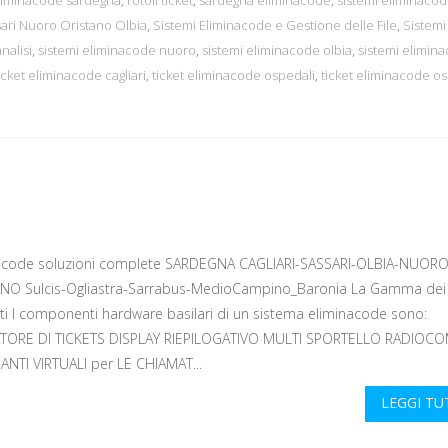
sari Nuoro Oristano Olbia
,
Sistemi Eliminacode e Gestione delle File
,
Sistemi
nalisi
,
sistemi eliminacode nuoro
,
sistemi eliminacode olbia
,
sistemi elimin
icket eliminacode cagliari
,
ticket eliminacode ospedali
,
ticket eliminacode os
acode soluzioni complete SARDEGNA CAGLIARI-SASSARI-OLBIA-NUORO
NO Sulcis-Ogliastra-Sarrabus-MedioCampino_Baronia La Gamma dei
ti I componenti hardware basilari di un sistema eliminacode sono:
TORE DI TICKETS DISPLAY RIEPILOGATIVO MULTI SPORTELLO RADIOC
ANTI VIRTUALI per LE CHIAMAT...
LEGGI T