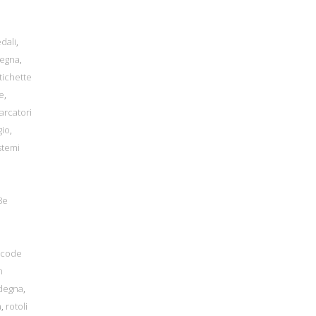
dali
,
degna
,
tichette
e
,
arcatori
gio
,
stemi
8e
acode
n
rdegna
,
a
,
rotoli