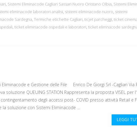
iari
,
Sistemi Eliminacode Cagliari Sassari Nuoro Oristano Olbia
,
Sistemi Elim
stemi eliminacode laboratori analisi
,
sistemi eliminacode nuoro
,
sistemi
minacode Sardegna
,
Termiche etichette Cagliari
,
ticjet parcheggi
,
ticket cinem
spedali
,
ticket eliminacode ospedali e laboratori
,
ticket elimnacode sardegn
 Eliminacode e Gestione delle File Enrico De Giorgi Srl -Cagliari Via
va soluzione QUEUING STATION Rappresenta la proposta VISEL per l'
i contingentamento degli accessi post- COVID presso attività Retail e 
 la soluzione con Sistemi Eliminacode ...
LEGGI T