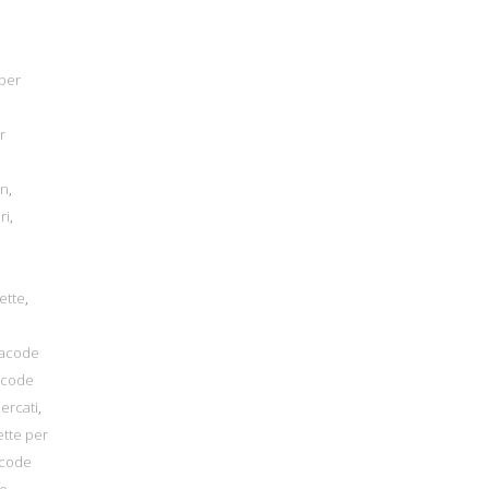
per
r
on
,
ri
,
ette
,
nacode
acode
ercati
,
ette per
acode
de
,