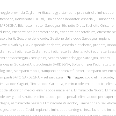
heggio provincia Cagliari
,
Antitaccheggio stampanti prezzatrici eliminacode
,
tampanti
,
Benvenuto EDG srl
,
Eliminacode laboratori ospedali
,
Eliminacode 
n SARDEGNA
,
Etichette in rotoli Sardegna
,
Etichette Olbia
,
Etichette Oristano
,
dustria
,
etichette per laboratori analisi
,
etichette per ortofrutta
,
etichette pe
sso clienti
,
Gestione delle code
,
Gestione delle code Sardegna
,
impianti
News-Novità by EDG
,
ospedale etichette
,
ospedale etichette
,
prodotti
,
Ribb
liari
,
rotoli etichette Cagliari
,
rotoli etichette Sardegna
,
rotoli etichette Sassa
temi antitaccheggio Checkpoint
,
Sistemi Antitaccheggio Sardegna
,
sistemi
Sardegna
,
Soluzioni Antitaccheggio SARDEGNA
,
Soluzioni per l'etichettatura
,
logistica
,
stampanti mobili
,
stampanti onoranze funebri
,
Stampanti per etich
tampanti SATO SARDEGNA
,
visel sardegna
Tagged
covid eliminacode
,
liminacode Cagliari
,
Eliminacode Carbonia
,
eliminacode enti pubbilici
,
elimi
code laboratori medici
,
eliminacode macellerie
,
Eliminacode Nuoro
,
Elimin
de per grandi strutture
,
eliminacode per ospedali
,
eliminacode per superm
rdegna
,
eliminacode Sassari
,
Eliminacode Villacidro
,
Eliminacode Visel
,
etich
e
,
gestione code Covid
,
impianti eliminacode sardegna
,
installazione elimin
eliminacode sardegna
,
rotoli ticket
,
sardegna eliminacode
,
sistemi eliminaco