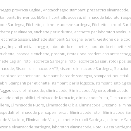
heggio provincia Cagliari
,
Antitaccheggio stampanti prezzatrici eliminacode
,
tampanti
,
Benvenuto EDG srl
,
controllo accessi
,
Eliminacode laboratori ospe
code Sardegna
,
Etichette
,
etichette adesive sardegna
,
Etichette in rotoli Sar
chette per alimenti
,
etichette per industria
,
etichette per laboratori analisi
,
e
,
etichette Sassari
,
Etichette stampanti Sardegna
,
eventi
,
Gestione delle cod
egna
,
impianti antitaccheggio
,
Laboratorio etichette
,
Laboratorio etichette
,
M
tichette
,
ospedale etichette
,
prodotti
,
Protezione prodotti con antitaccheg
hette Cagliari
,
rotoli etichette Sardegna
,
rotoli etichette Sassari
,
rotoli pos
,
si
minacode
,
Sistemi eliminacode ATS
,
sistemi eliminacode Sardegna
,
Soluzioni
zioni per l’etichettatura
,
stampanti barcode sardegna
,
stampanti industriali
,
ebri
,
Stampanti per etichette
,
stampanti per la logistica
,
stampanti sato Cg40
Tagged
covid eliminacode
,
eliminacode
,
Eliminacode Alghero
,
eliminacode
nacode enti pubbilici
,
eliminacode farmacie
,
eliminacode frutta
,
Eliminacode
lerie
,
Eliminacode Nuoro
,
Eliminacode Olbia
,
Eliminacode Oristano
,
elimin
ospedali
,
eliminacode per supermercati
,
Eliminacode rotoli
,
Eliminacode Sa
ode Villacidro
,
Eliminacode Visel
,
etichette in rotoli Sardegna
,
etichette Sa
lazione eliminacode sardegna
,
laboratori eliminacode
,
Rotoli Cassa Sardegn