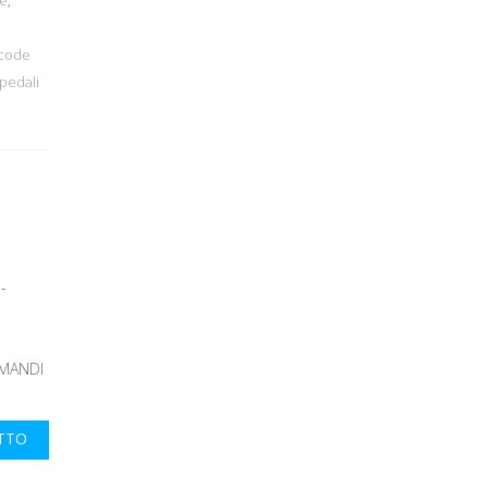
acode
pedali
-
OMANDI
UTTO