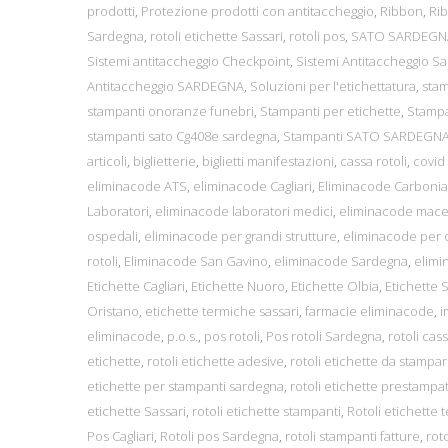
prodotti
,
Protezione prodotti con antitaccheggio
,
Ribbon
,
Ri
Sardegna
,
rotoli etichette Sassari
,
rotoli pos
,
SATO SARDEGN
Sistemi antitaccheggio Checkpoint
,
Sistemi Antitaccheggio S
Antitaccheggio SARDEGNA
,
Soluzioni per l'etichettatura
,
sta
stampanti onoranze funebri
,
Stampanti per etichette
,
Stampa
stampanti sato Cg408e sardegna
,
Stampanti SATO SARDEGN
articoli
,
biglietterie
,
biglietti manifestazioni
,
cassa rotoli
,
covid
eliminacode ATS
,
eliminacode Cagliari
,
Eliminacode Carbonia
Laboratori
,
eliminacode laboratori medici
,
eliminacode macel
ospedali
,
eliminacode per grandi strutture
,
eliminacode per 
rotoli
,
Eliminacode San Gavino
,
eliminacode Sardegna
,
elimi
Etichette Cagliari
,
Etichette Nuoro
,
Etichette Olbia
,
Etichette 
Oristano
,
etichette termiche sassari
,
farmacie eliminacode
,
i
eliminacode
,
p.o.s.
,
pos rotoli
,
Pos rotoli Sardegna
,
rotoli cas
etichette
,
rotoli etichette adesive
,
rotoli etichette da stampa
etichette per stampanti sardegna
,
rotoli etichette prestampa
etichette Sassari
,
rotoli etichette stampanti
,
Rotoli etichette 
Pos Cagliari
,
Rotoli pos Sardegna
,
rotoli stampanti fatture
,
roto