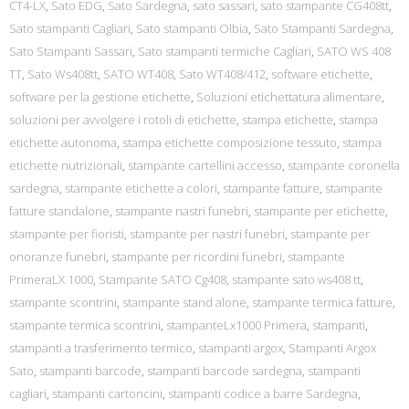
CT4-LX
,
Sato EDG
,
Sato Sardegna
,
sato sassari
,
sato stampante CG408tt
,
Sato stampanti Cagliari
,
Sato stampanti Olbia
,
Sato Stampanti Sardegna
,
Sato Stampanti Sassari
,
Sato stampanti termiche Cagliari
,
SATO WS 408
TT
,
Sato Ws408tt
,
SATO WT408
,
Sato WT408/412
,
software etichette
,
software per la gestione etichette
,
Soluzioni etichettatura alimentare
,
soluzioni per avvolgere i rotoli di etichette
,
stampa etichette
,
stampa
etichette autonoma
,
stampa etichette composizione tessuto
,
stampa
etichette nutrizionali
,
stampante cartellini accesso
,
stampante coronella
sardegna
,
stampante etichette a colori
,
stampante fatture
,
stampante
fatture standalone
,
stampante nastri funebri
,
stampante per etichette
,
stampante per fioristi
,
stampante per nastri funebri
,
stampante per
onoranze funebri
,
stampante per ricordini funebri
,
stampante
PrimeraLX 1000
,
Stampante SATO Cg408
,
stampante sato ws408 tt
,
stampante scontrini
,
stampante stand alone
,
stampante termica fatture
,
stampante termica scontrini
,
stampanteLx1000 Primera
,
stampanti
,
stampanti a trasferimento termico
,
stampanti argox
,
Stampanti Argox
Sato
,
stampanti barcode
,
stampanti barcode sardegna
,
stampanti
cagliari
,
stampanti cartoncini
,
stampanti codice a barre Sardegna
,