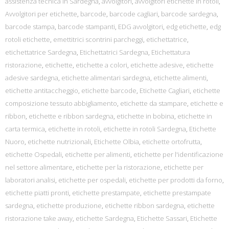
assistenza tecnica in Sardegna
,
avvolgitori
,
avvolgitori etichette in rotoli
,
Avvolgitori per etichette
,
barcode
,
barcode cagliari
,
barcode sardegna
,
barcode stampa
,
barcode stampanti
,
EDG avvolgitori
,
edg etichette
,
edg
rotoli etichette
,
emettitrici scontrini parcheggi
,
etichettatrice
,
etichettatrice Sardegna
,
Etichettatrici Sardegna
,
Etichettatura
ristorazione
,
etichette
,
etichette a colori
,
etichette adesive
,
etichette
adesive sardegna
,
etichette alimentari sardegna
,
etichette alimenti
,
etichette antitaccheggio
,
etichette barcode
,
Etichette Cagliari
,
etichette
composizione tessuto abbigliamento
,
etichette da stampare
,
etichette e
ribbon
,
etichette e ribbon sardegna
,
etichette in bobina
,
etichette in
carta termica
,
etichette in rotoli
,
etichette in rotoli Sardegna
,
Etichette
Nuoro
,
etichette nutrizionali
,
Etichette Olbia
,
etichette ortofrutta
,
etichette Ospedali
,
etichette per alimenti
,
etichette per l'identificazione
nel settore alimentare
,
etichette per la ristorazione
,
etichette per
laboratori analisi
,
etichette per ospedali
,
etichette per prodotti da forno
,
etichette piatti pronti
,
etichette prestampate
,
etichette prestampate
sardegna
,
etichette produzione
,
etichette ribbon sardegna
,
etichette
ristorazione take away
,
etichette Sardegna
,
Etichette Sassari
,
Etichette