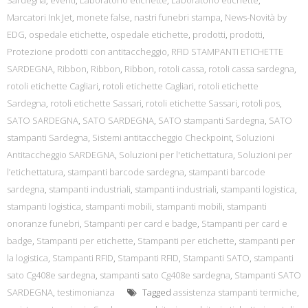
Sardegna
,
eventi
,
Laboratorio etichette
,
Laboratorio etichette
,
Marcatori Ink Jet
,
monete false
,
nastri funebri stampa
,
News-Novità by
EDG
,
ospedale etichette
,
ospedale etichette
,
prodotti
,
prodotti
,
Protezione prodotti con antitaccheggio
,
RFID STAMPANTI ETICHETTE
SARDEGNA
,
Ribbon
,
Ribbon
,
Ribbon
,
rotoli cassa
,
rotoli cassa sardegna
,
rotoli etichette Cagliari
,
rotoli etichette Cagliari
,
rotoli etichette
Sardegna
,
rotoli etichette Sassari
,
rotoli etichette Sassari
,
rotoli pos
,
SATO SARDEGNA
,
SATO SARDEGNA
,
SATO stampanti Sardegna
,
SATO
stampanti Sardegna
,
Sistemi antitaccheggio Checkpoint
,
Soluzioni
Antitaccheggio SARDEGNA
,
Soluzioni per l'etichettatura
,
Soluzioni per
l’etichettatura
,
stampanti barcode sardegna
,
stampanti barcode
sardegna
,
stampanti industriali
,
stampanti industriali
,
stampanti logistica
,
stampanti logistica
,
stampanti mobili
,
stampanti mobili
,
stampanti
onoranze funebri
,
Stampanti per card e badge
,
Stampanti per card e
badge
,
Stampanti per etichette
,
Stampanti per etichette
,
stampanti per
la logistica
,
Stampanti RFID
,
Stampanti RFID
,
Stampanti SATO
,
stampanti
sato Cg408e sardegna
,
stampanti sato Cg408e sardegna
,
Stampanti SATO
SARDEGNA
,
testimonianza
Tagged
assistenza stampanti termiche
,