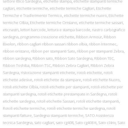
settore ittico Sardegna
,
etichette stampa
,
etichette stampanti termiche
cagliari
,
etichette termiche
,
etichette termiche Cagliari
,
Etichette
Termiche e Trasferimento Termico
,
etichette termiche nuoro
,
Etichette
termiche Olbia
,
Etichette termiche Oristano
,
etichette termiche sassari
,
eticnastri
,
lettori barcode
,
lettura e stampa barcode
,
nastro carbografico
sardegna
,
programma creazione etichette
,
Ribbon Armour
,
Ribbon
Bixolon
,
ribbon cagliari ribbon sassari ribbon olbia
,
ribbon Intermec
,
ribbon oristano
,
ribbon per stampanti Sato
,
ribbon per stampanti Zebra
,
ribbon sardegna
,
Ribbon sato
,
Ribbon Sato Sardegna
,
Ribbon TEC
,
Ribbon Toshiba
,
Ribbon TSC
,
Ribbon Zebra Cagliari
,
Ribbon Zebra
Sardegna
,
ristorazione stampanti etichette
,
rotoli etichette
,
rotoli
etichette adesive
,
rotoli etichette da stampare
,
rotoli etichette Nuoro
,
rotoli etichette Olbia
,
rotoli etichette per stampanti
,
rotoli etichette per
stampanti sardegna
,
rotoli etichette prestampate in Sardegna
,
rotoli
etichette sardegna
,
rotoli etichette Sassari
,
rotoli etichette stampanti
,
Rotoli etichette termiche
,
rotoli etichette termiche sardegna
,
rotoli
stampanti fatture
,
Sardegna stampanti termiche
,
SATO Assistenza
tecnica Sardegna
,
sato cagliari
,
sato cg408
,
Sato cg408 tt
,
Sato cl4nx
,
Sato