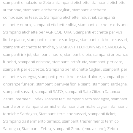
stampanti emulazione Zebra
,
stampanti etichette
,
stampanti etichette
autonome
,
stampanti etichette cagliari
,
stampanti etichette
composizione tessuto
,
Stampanti etichette Industrial
,
stampanti
etichette nuoro
,
stampanti etichette olbia
,
stampanti etichette oristano
,
Stampanti etichette per AGRICOLTURA
,
Stampanti etichette per vivai
fiori e piante
,
stampanti etichette sardegna
,
stampanti etichette sassari
,
stampanti etichette termiche
,
STAMPANTI FLOROVIVAISTI SARDEGNA
,
stampanti ink jet
,
stampanti nuoro
,
stampanti olbia
,
stampanti onoranze
funebri
,
stampanti oristano
,
stampanti ortofrutta
,
stampanti per card
,
stampanti per etichette
,
Stampanti per etichette Cagliari
,
stampanti per
etichette sardegna
,
stampanti per etichette stand alone
,
stampanti per
onoranze funebri
,
stampanti per vivai fiori e pianti
,
stampanti sardegna
,
stampanti sassari
,
stampanti SATO
,
stampanti Sato Citizen Datamax
Zebra Intermec Godex Toshiba tec
,
stampanti sato sardegna
,
stampanti
stand alone
,
stampanti termiche
,
stampanti termiche cagliari
,
stampanti
termiche Sardegna
,
Stampanti termiche sassari
,
stampanti ticket
,
Stampanti trasferimento termico
,
stampanti trasferimento termico
Sardegna
,
Stampanti Zebra
,
stampanti Zebra (emulazione)
,
Zebra