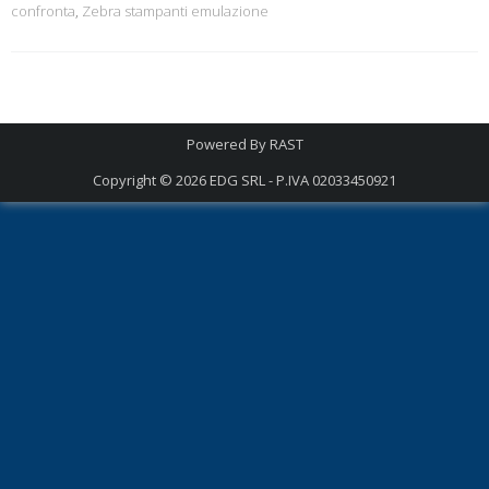
confronta
,
Zebra stampanti emulazione
Powered By
RAST
Copyright © 2026
EDG SRL - P.IVA 02033450921