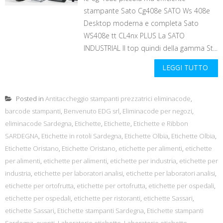
stampante Sato Cg408e SATO Ws 408e
Desktop moderna e completa Sato
WS408e tt CL4nx PLUS La SATO
INDUSTRIAL Il top quindi della gamma St...
LEGGI TUTTO
Posted in
Antitaccheggio stampanti prezzatrici eliminacode
,
barcode stampanti
,
Benvenuto EDG srl
,
Eliminacode per negozi
,
eliminacode Sardegna
,
Etichette
,
Etichette
,
Etichette e Ribbon
SARDEGNA
,
Etichette in rotoli Sardegna
,
Etichette Olbia
,
Etichette Olbia
,
Etichette Oristano
,
Etichette Oristano
,
etichette per alimenti
,
etichette
per alimenti
,
etichette per alimenti
,
etichette per industria
,
etichette per
industria
,
etichette per laboratori analisi
,
etichette per laboratori analisi
,
etichette per ortofrutta
,
etichette per ortofrutta
,
etichette per ospedali
,
etichette per ospedali
,
etichette per ristoranti
,
etichette Sassari
,
etichette Sassari
,
Etichette stampanti Sardegna
,
Etichette stampanti