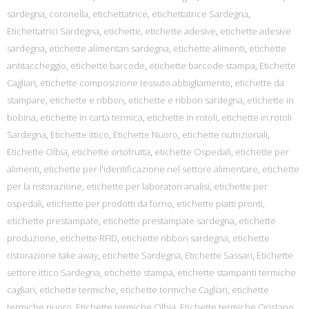
sardegna
,
coronella
,
etichettatrice
,
etichettatrice Sardegna
,
Etichettatrici Sardegna
,
etichette
,
etichette adesive
,
etichette adesive
sardegna
,
etichette alimentari sardegna
,
etichette alimenti
,
etichette
antitaccheggio
,
etichette barcode
,
etichette barcode stampa
,
Etichette
Cagliari
,
etichette composizione tessuto abbigliamento
,
etichette da
stampare
,
etichette e ribbon
,
etichette e ribbon sardegna
,
etichette in
bobina
,
etichette in carta termica
,
etichette in rotoli
,
etichette in rotoli
Sardegna
,
Etichette ittico
,
Etichette Nuoro
,
etichette nutrizionali
,
Etichette Olbia
,
etichette ortofrutta
,
etichette Ospedali
,
etichette per
alimenti
,
etichette per l'identificazione nel settore alimentare
,
etichette
per la ristorazione
,
etichette per laboratori analisi
,
etichette per
ospedali
,
etichette per prodotti da forno
,
etichette piatti pronti
,
etichette prestampate
,
etichette prestampate sardegna
,
etichette
produzione
,
etichette RFID
,
etichette ribbon sardegna
,
etichette
ristorazione take away
,
etichette Sardegna
,
Etichette Sassari
,
Etichette
settore ittico Sardegna
,
etichette stampa
,
etichette stampanti termiche
cagliari
,
etichette termiche
,
etichette termiche Cagliari
,
etichette
termiche nuoro
,
Etichette termiche Olbia
,
Etichette termiche Oristano
,