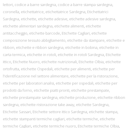
lettori
,
codice a barre sardegna
,
codice a barre stampa sardegna
,
coronella
,
etichettatrice
,
etichettatrice Sardegna
,
Etichettatrici
Sardegna
,
etichette
,
etichette adesive
,
etichette adesive sardegna
,
etichette alimentari sardegna
,
etichette alimenti
,
etichette
antitaccheggio
,
etichette barcode
,
Etichette Cagliari
,
etichette
composizione tessuto abbigliamento
,
etichette da stampare
,
etichette e
ribbon
,
etichette e ribbon sardegna
,
etichette in bobina
,
etichette in
carta termica
,
etichette in rotoli
,
etichette in rotoli Sardegna
,
Etichette
ittico
,
Etichette Nuoro
,
etichette nutrizionali
,
Etichette Olbia
,
etichette
ortofrutta
,
etichette Ospedali
,
etichette per alimenti
,
etichette per
l'identificazione nel settore alimentare
,
etichette per la ristorazione
,
etichette per laboratori analisi
,
etichette per ospedali
,
etichette per
prodotti da forno
,
etichette piatti pronti
,
etichette prestampate
,
etichette prestampate sardegna
,
etichette produzione
,
etichette ribbon
sardegna
,
etichette ristorazione take away
,
etichette Sardegna
,
Etichette Sassari
,
Etichette settore ittico Sardegna
,
etichette stampa
,
etichette stampanti termiche cagliari
,
etichette termiche
,
etichette
termiche Cagliari
,
etichette termiche nuoro
,
Etichette termiche Olbia
,