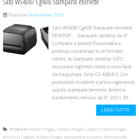
Sato WS408/ Cg408 Stampanti etichette
Posted on
16 Novembre 2020
Sato WS408/ Cg408 Stampanti etichette
DESKTOP Stampanti desktop da 4"
Compatte e potenti Funzionalità e
potenza concentrate in un formato
ridotto, le stampanti desktop SATO
assicurano ingombri ridotti e sono facili
da trasportare. Serie CG 408/412 Con
prestazioni eccellenti e prezzi ragionevoli,
queste stampanti termiche dirette/a
trasferimento termico da 4", 203 o 30...
LEGGI TUTTO
Posted in
Antitaccheggio
,
Antitaccheggio Cagliari
,
Antitaccheggio
provincia Cagliari
,
Antitaccheggio stampanti prezzatrici eliminacode
,