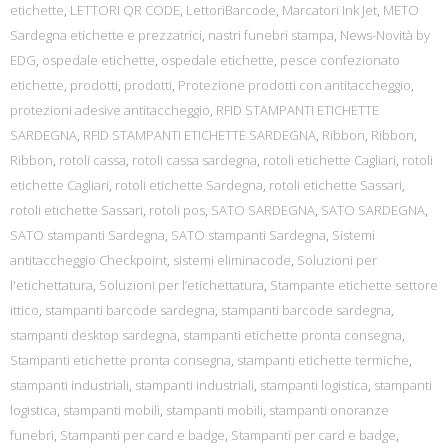
etichette
,
LETTORI QR CODE
,
LettoriBarcode
,
Marcatori Ink Jet
,
METO
Sardegna etichette e prezzatrici
,
nastri funebri stampa
,
News-Novità by
EDG
,
ospedale etichette
,
ospedale etichette
,
pesce confezionato
etichette
,
prodotti
,
prodotti
,
Protezione prodotti con antitaccheggio
,
protezioni adesive antitaccheggio
,
RFID STAMPANTI ETICHETTE
SARDEGNA
,
RFID STAMPANTI ETICHETTE SARDEGNA
,
Ribbon
,
Ribbon
,
Ribbon
,
rotoli cassa
,
rotoli cassa sardegna
,
rotoli etichette Cagliari
,
rotoli
etichette Cagliari
,
rotoli etichette Sardegna
,
rotoli etichette Sassari
,
rotoli etichette Sassari
,
rotoli pos
,
SATO SARDEGNA
,
SATO SARDEGNA
,
SATO stampanti Sardegna
,
SATO stampanti Sardegna
,
Sistemi
antitaccheggio Checkpoint
,
sistemi eliminacode
,
Soluzioni per
l'etichettatura
,
Soluzioni per l’etichettatura
,
Stampante etichette settore
ittico
,
stampanti barcode sardegna
,
stampanti barcode sardegna
,
stampanti desktop sardegna
,
stampanti etichette pronta consegna
,
Stampanti etichette pronta consegna
,
stampanti etichette termiche
,
stampanti industriali
,
stampanti industriali
,
stampanti logistica
,
stampanti
logistica
,
stampanti mobili
,
stampanti mobili
,
stampanti onoranze
funebri
,
Stampanti per card e badge
,
Stampanti per card e badge
,