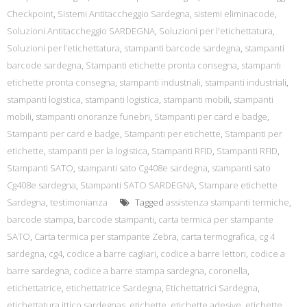
Checkpoint
,
Sistemi Antitaccheggio Sardegna
,
sistemi eliminacode
,
Soluzioni Antitaccheggio SARDEGNA
,
Soluzioni per l'etichettatura
,
Soluzioni per l’etichettatura
,
stampanti barcode sardegna
,
stampanti
barcode sardegna
,
Stampanti etichette pronta consegna
,
stampanti
etichette pronta consegna
,
stampanti industriali
,
stampanti industriali
,
stampanti logistica
,
stampanti logistica
,
stampanti mobili
,
stampanti
mobili
,
stampanti onoranze funebri
,
Stampanti per card e badge
,
Stampanti per card e badge
,
Stampanti per etichette
,
Stampanti per
etichette
,
stampanti per la logistica
,
Stampanti RFID
,
Stampanti RFID
,
Stampanti SATO
,
stampanti sato Cg408e sardegna
,
stampanti sato
Cg408e sardegna
,
Stampanti SATO SARDEGNA
,
Stampare etichette
Sardegna
,
testimonianza
Tagged
assistenza stampanti termiche
,
barcode stampa
,
barcode stampanti
,
carta termica per stampante
SATO
,
Carta termica per stampante Zebra
,
carta termografica
,
cg 4
sardegna
,
cg4
,
codice a barre cagliari
,
codice a barre lettori
,
codice a
barre sardegna
,
codice a barre stampa sardegna
,
coronella
,
etichettatrice
,
etichettatrice Sardegna
,
Etichettatrici Sardegna
,
etichettatura ittico sardegnas
,
etichette
,
etichette adesive
,
etichette