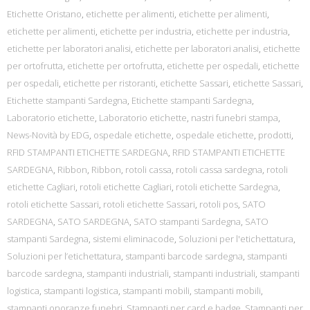
Etichette Oristano
,
etichette per alimenti
,
etichette per alimenti
,
etichette per alimenti
,
etichette per industria
,
etichette per industria
,
etichette per laboratori analisi
,
etichette per laboratori analisi
,
etichette
per ortofrutta
,
etichette per ortofrutta
,
etichette per ospedali
,
etichette
per ospedali
,
etichette per ristoranti
,
etichette Sassari
,
etichette Sassari
,
Etichette stampanti Sardegna
,
Etichette stampanti Sardegna
,
Laboratorio etichette
,
Laboratorio etichette
,
nastri funebri stampa
,
News-Novità by EDG
,
ospedale etichette
,
ospedale etichette
,
prodotti
,
RFID STAMPANTI ETICHETTE SARDEGNA
,
RFID STAMPANTI ETICHETTE
SARDEGNA
,
Ribbon
,
Ribbon
,
rotoli cassa
,
rotoli cassa sardegna
,
rotoli
etichette Cagliari
,
rotoli etichette Cagliari
,
rotoli etichette Sardegna
,
rotoli etichette Sassari
,
rotoli etichette Sassari
,
rotoli pos
,
SATO
SARDEGNA
,
SATO SARDEGNA
,
SATO stampanti Sardegna
,
SATO
stampanti Sardegna
,
sistemi eliminacode
,
Soluzioni per l'etichettatura
,
Soluzioni per l’etichettatura
,
stampanti barcode sardegna
,
stampanti
barcode sardegna
,
stampanti industriali
,
stampanti industriali
,
stampanti
logistica
,
stampanti logistica
,
stampanti mobili
,
stampanti mobili
,
stampanti onoranze funebri
,
Stampanti per card e badge
,
Stampanti per