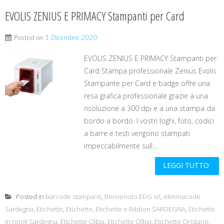
EVOLIS ZENIUS E PRIMACY Stampanti per Card
Posted on
1 Dicembre 2020
EVOLIS ZENIUS E PRIMACY Stampanti per
Card Stampa professionale Zenius Evolis
Stampante per Card e badge offre una
resa grafica professionale grazie a una
risoluzione a 300 dpi e a una stampa da
bordo a bordo. I vostri loghi, foto, codici
a barre e testi vengono stampati
impeccabilmente sull...
LEGGI TUTTO
Posted in
barcode stampanti
,
Benvenuto EDG srl
,
eliminacode
Sardegna
,
Etichette
,
Etichette
,
Etichette e Ribbon SARDEGNA
,
Etichette
in rotoli Sardegna
,
Etichette Olbia
,
Etichette Olbia
,
Etichette Oristano
,