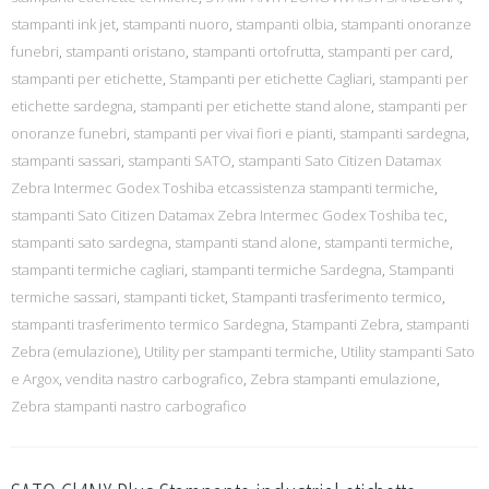
stampanti ink jet
,
stampanti nuoro
,
stampanti olbia
,
stampanti onoranze
funebri
,
stampanti oristano
,
stampanti ortofrutta
,
stampanti per card
,
stampanti per etichette
,
Stampanti per etichette Cagliari
,
stampanti per
etichette sardegna
,
stampanti per etichette stand alone
,
stampanti per
onoranze funebri
,
stampanti per vivai fiori e pianti
,
stampanti sardegna
,
stampanti sassari
,
stampanti SATO
,
stampanti Sato Citizen Datamax
Zebra Intermec Godex Toshiba etcassistenza stampanti termiche
,
stampanti Sato Citizen Datamax Zebra Intermec Godex Toshiba tec
,
stampanti sato sardegna
,
stampanti stand alone
,
stampanti termiche
,
stampanti termiche cagliari
,
stampanti termiche Sardegna
,
Stampanti
termiche sassari
,
stampanti ticket
,
Stampanti trasferimento termico
,
stampanti trasferimento termico Sardegna
,
Stampanti Zebra
,
stampanti
Zebra (emulazione)
,
Utility per stampanti termiche
,
Utility stampanti Sato
e Argox
,
vendita nastro carbografico
,
Zebra stampanti emulazione
,
Zebra stampanti nastro carbografico