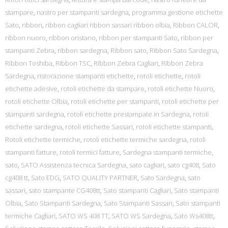
stampare
,
nastro per stampanti sardegna
,
programma gestione etichette
Sato
,
ribbon
,
ribbon cagliari ribbon sassari ribbon olbia
,
Ribbon CALOR
,
ribbon nuoro
,
ribbon oristano
,
ribbon per stampanti Sato
,
ribbon per
stampanti Zebra
,
ribbon sardegna
,
Ribbon sato
,
Ribbon Sato Sardegna
,
Ribbon Toshiba
,
Ribbon TSC
,
Ribbon Zebra Cagliari
,
Ribbon Zebra
Sardegna
,
ristorazione stampanti etichette
,
rotoli etichette
,
rotoli
etichette adesive
,
rotoli etichette da stampare
,
rotoli etichette Nuoro
,
rotoli etichette Olbia
,
rotoli etichette per stampanti
,
rotoli etichette per
stampanti sardegna
,
rotoli etichette prestampate in Sardegna
,
rotoli
etichette sardegna
,
rotoli etichette Sassari
,
rotoli etichette stampanti
,
Rotoli etichette termiche
,
rotoli etichette termiche sardegna
,
rotoli
stampanti fatture
,
rotoli termici fatture
,
Sardegna stampanti termiche
,
sato
,
SATO Assistenza tecnica Sardegna
,
sato cagliari
,
sato cg408
,
Sato
cg408 tt
,
Sato EDG
,
SATO QUALITY PARTNER
,
Sato Sardegna
,
sato
sassari
,
sato stampante CG408tt
,
Sato stampanti Cagliari
,
Sato stampanti
Olbia
,
Sato Stampanti Sardegna
,
Sato Stampanti Sassari
,
Sato stampanti
termiche Cagliari
,
SATO WS 408 TT
,
SATO WS Sardegna
,
Sato Ws408tt
,