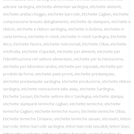
adesive sardegna
,
etichette alimentari sardegna
,
etichette alimenti
,
etichette antitaccheggio
,
etichette barcode
,
Etichette Cagliari
,
etichette
composizione tessuto abbigliamento
,
etichette da stampare
,
etichette e
ribbon
,
etichette e ribbon sardegna
,
etichette in bobina
,
etichette in
carta termica
,
etichette in rotoli
,
etichette in rotoli Sardegna
,
Etichette
ittico
,
Etichette Nuoro
,
etichette nutrizionali
,
Etichette Olbia
,
etichette
ortofrutta
,
etichette Ospedali
,
etichette per alimenti
,
etichette per
l'identificazione nel settore alimentare
,
etichette per la ristorazione
,
etichette per laboratori analisi
,
etichette per ospedali
,
etichette per
prodotti da forno
,
etichette piatti pronti
,
etichette prestampate
,
etichette prestampate sardegna
,
etichette produzione
,
etichette ribbon
sardegna
,
etichette ristorazione take away
,
etichette Sardegna
,
Etichette Sassari
,
Etichette settore ittico Sardegna
,
etichette stampa
,
etichette stampanti termiche cagliari
,
etichette termiche
,
etichette
termiche Cagliari
,
etichette termiche nuoro
,
Etichette termiche Olbia
,
Etichette termiche Oristano
,
etichette termiche sassari
,
eticnastri
,
lettori
barcode
,
lettori barcode sardegna
,
lettori barcode tascabili
,
lettori laser
,
lettori ottici sardegna
,
lettura e stampa barcode
,
nastro funebre da