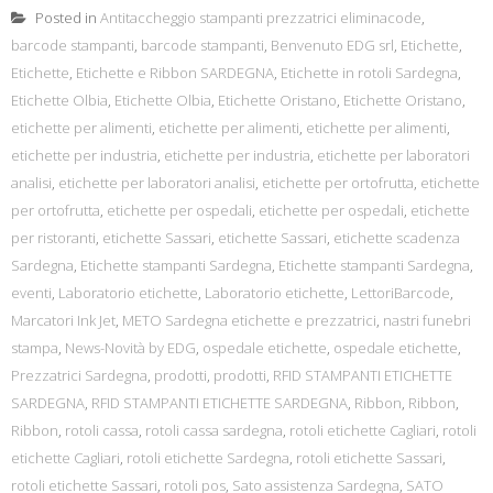
Posted in
Antitaccheggio stampanti prezzatrici eliminacode
,
barcode stampanti
,
barcode stampanti
,
Benvenuto EDG srl
,
Etichette
,
Etichette
,
Etichette e Ribbon SARDEGNA
,
Etichette in rotoli Sardegna
,
Etichette Olbia
,
Etichette Olbia
,
Etichette Oristano
,
Etichette Oristano
,
etichette per alimenti
,
etichette per alimenti
,
etichette per alimenti
,
etichette per industria
,
etichette per industria
,
etichette per laboratori
analisi
,
etichette per laboratori analisi
,
etichette per ortofrutta
,
etichette
per ortofrutta
,
etichette per ospedali
,
etichette per ospedali
,
etichette
per ristoranti
,
etichette Sassari
,
etichette Sassari
,
etichette scadenza
Sardegna
,
Etichette stampanti Sardegna
,
Etichette stampanti Sardegna
,
eventi
,
Laboratorio etichette
,
Laboratorio etichette
,
LettoriBarcode
,
Marcatori Ink Jet
,
METO Sardegna etichette e prezzatrici
,
nastri funebri
stampa
,
News-Novità by EDG
,
ospedale etichette
,
ospedale etichette
,
Prezzatrici Sardegna
,
prodotti
,
prodotti
,
RFID STAMPANTI ETICHETTE
SARDEGNA
,
RFID STAMPANTI ETICHETTE SARDEGNA
,
Ribbon
,
Ribbon
,
Ribbon
,
rotoli cassa
,
rotoli cassa sardegna
,
rotoli etichette Cagliari
,
rotoli
etichette Cagliari
,
rotoli etichette Sardegna
,
rotoli etichette Sassari
,
rotoli etichette Sassari
,
rotoli pos
,
Sato assistenza Sardegna
,
SATO