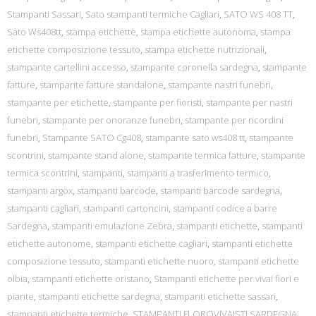
Stampanti Sassari
,
Sato stampanti termiche Cagliari
,
SATO WS 408 TT
,
Sato Ws408tt
,
stampa etichette
,
stampa etichette autonoma
,
stampa
etichette composizione tessuto
,
stampa etichette nutrizionali
,
stampante cartellini accesso
,
stampante coronella sardegna
,
stampante
fatture
,
stampante fatture standalone
,
stampante nastri funebri
,
stampante per etichette
,
stampante per fioristi
,
stampante per nastri
funebri
,
stampante per onoranze funebri
,
stampante per ricordini
funebri
,
Stampante SATO Cg408
,
stampante sato ws408 tt
,
stampante
scontrini
,
stampante stand alone
,
stampante termica fatture
,
stampante
termica scontrini
,
stampanti
,
stampanti a trasferimento termico
,
stampanti argox
,
stampanti barcode
,
stampanti barcode sardegna
,
stampanti cagliari
,
stampanti cartoncini
,
stampanti codice a barre
Sardegna
,
stampanti emulazione Zebra
,
stampanti etichette
,
stampanti
etichette autonome
,
stampanti etichette cagliari
,
stampanti etichette
composizione tessuto
,
stampanti etichette nuoro
,
stampanti etichette
olbia
,
stampanti etichette oristano
,
Stampanti etichette per vivai fiori e
piante
,
stampanti etichette sardegna
,
stampanti etichette sassari
,
stampanti etichette termiche
,
STAMPANTI FLOROVIVAISTI SARDEGNA
,