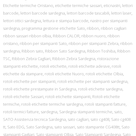
Etichette termiche Oristano
,
etichette termiche sassari
,
eticnastri
,
lettori
barcode
,
lettori barcode sardegna
,
lettori barcode tascabili
,
lettori laser
,
lettori ottici sardegna
,
lettura e stampa barcode
,
nastro per stampanti
sardegna
,
programma gestione etichette Sato
,
ribbon
,
ribbon cagliari
ribbon sassari ribbon olbia
,
Ribbon CALOR
,
ribbon nuoro
,
ribbon
oristano
,
ribbon per stampanti Sato
,
ribbon per stampanti Zebra
,
ribbon
sardegna
,
Ribbon sato
,
Ribbon Sato Sardegna
,
Ribbon Toshiba
,
Ribbon
TSC
,
Ribbon Zebra Cagliari
,
Ribbon Zebra Sardegna
,
ristorazione
stampanti etichette
,
rotoli etichette
,
rotoli etichette adesive
,
rotoli
etichette da stampare
,
rotoli etichette Nuoro
,
rotoli etichette Olbia
,
rotoli etichette per stampanti
,
rotoli etichette per stampanti sardegna
,
rotoli etichette prestampate in Sardegna
,
rotoli etichette sardegna
,
rotoli etichette Sassari
,
rotoli etichette stampanti
,
Rotoli etichette
termiche
,
rotoli etichette termiche sardegna
,
rotoli stampanti fatture
,
rotoli termici fatture
,
sardegna
,
Sardegna stampanti termiche
,
sato
,
SATO Assistenza tecnica Sardegna
,
sato cagliari
,
sato cg408
,
Sato cg408
tt
,
Sato EDG
,
Sato Sardegna
,
sato sassari
,
sato stampante CG408tt
,
Sato
stampanti Cagliari
,
Sato stampanti Olbia
,
Sato Stampanti Sardegna
,
Sato