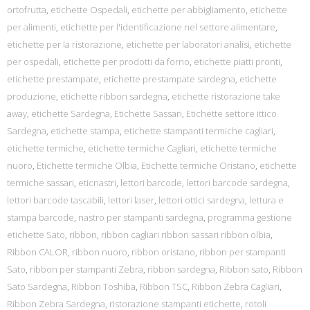
ortofrutta
,
etichette Ospedali
,
etichette per abbigliamento
,
etichette
per alimenti
,
etichette per l'identificazione nel settore alimentare
,
etichette per la ristorazione
,
etichette per laboratori analisi
,
etichette
per ospedali
,
etichette per prodotti da forno
,
etichette piatti pronti
,
etichette prestampate
,
etichette prestampate sardegna
,
etichette
produzione
,
etichette ribbon sardegna
,
etichette ristorazione take
away
,
etichette Sardegna
,
Etichette Sassari
,
Etichette settore ittico
Sardegna
,
etichette stampa
,
etichette stampanti termiche cagliari
,
etichette termiche
,
etichette termiche Cagliari
,
etichette termiche
nuoro
,
Etichette termiche Olbia
,
Etichette termiche Oristano
,
etichette
termiche sassari
,
eticnastri
,
lettori barcode
,
lettori barcode sardegna
,
lettori barcode tascabili
,
lettori laser
,
lettori ottici sardegna
,
lettura e
stampa barcode
,
nastro per stampanti sardegna
,
programma gestione
etichette Sato
,
ribbon
,
ribbon cagliari ribbon sassari ribbon olbia
,
Ribbon CALOR
,
ribbon nuoro
,
ribbon oristano
,
ribbon per stampanti
Sato
,
ribbon per stampanti Zebra
,
ribbon sardegna
,
Ribbon sato
,
Ribbon
Sato Sardegna
,
Ribbon Toshiba
,
Ribbon TSC
,
Ribbon Zebra Cagliari
,
Ribbon Zebra Sardegna
,
ristorazione stampanti etichette
,
rotoli