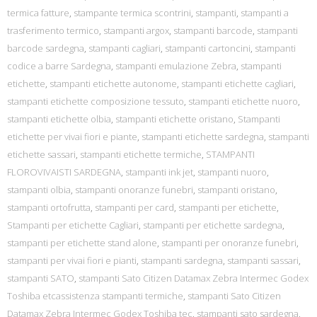
termica fatture
,
stampante termica scontrini
,
stampanti
,
stampanti a
trasferimento termico
,
stampanti argox
,
stampanti barcode
,
stampanti
barcode sardegna
,
stampanti cagliari
,
stampanti cartoncini
,
stampanti
codice a barre Sardegna
,
stampanti emulazione Zebra
,
stampanti
etichette
,
stampanti etichette autonome
,
stampanti etichette cagliari
,
stampanti etichette composizione tessuto
,
stampanti etichette nuoro
,
stampanti etichette olbia
,
stampanti etichette oristano
,
Stampanti
etichette per vivai fiori e piante
,
stampanti etichette sardegna
,
stampanti
etichette sassari
,
stampanti etichette termiche
,
STAMPANTI
FLOROVIVAISTI SARDEGNA
,
stampanti ink jet
,
stampanti nuoro
,
stampanti olbia
,
stampanti onoranze funebri
,
stampanti oristano
,
stampanti ortofrutta
,
stampanti per card
,
stampanti per etichette
,
Stampanti per etichette Cagliari
,
stampanti per etichette sardegna
,
stampanti per etichette stand alone
,
stampanti per onoranze funebri
,
stampanti per vivai fiori e pianti
,
stampanti sardegna
,
stampanti sassari
,
stampanti SATO
,
stampanti Sato Citizen Datamax Zebra Intermec Godex
Toshiba etcassistenza stampanti termiche
,
stampanti Sato Citizen
Datamax Zebra Intermec Godex Toshiba tec
,
stampanti sato sardegna
,