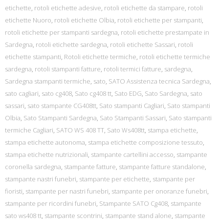
etichette
,
rotoli etichette adesive
,
rotoli etichette da stampare
,
rotoli
etichette Nuoro
,
rotoli etichette Olbia
,
rotoli etichette per stampanti
,
rotoli etichette per stampanti sardegna
,
rotoli etichette prestampate in
Sardegna
,
rotoli etichette sardegna
,
rotoli etichette Sassari
,
rotoli
etichette stampanti
,
Rotoli etichette termiche
,
rotoli etichette termiche
sardegna
,
rotoli stampanti fatture
,
rotoli termici fatture
,
sardegna
,
Sardegna stampanti termiche
,
sato
,
SATO Assistenza tecnica Sardegna
,
sato cagliari
,
sato cg408
,
Sato cg408 tt
,
Sato EDG
,
Sato Sardegna
,
sato
sassari
,
sato stampante CG408tt
,
Sato stampanti Cagliari
,
Sato stampanti
Olbia
,
Sato Stampanti Sardegna
,
Sato Stampanti Sassari
,
Sato stampanti
termiche Cagliari
,
SATO WS 408 TT
,
Sato Ws408tt
,
stampa etichette
,
stampa etichette autonoma
,
stampa etichette composizione tessuto
,
stampa etichette nutrizionali
,
stampante cartellini accesso
,
stampante
coronella sardegna
,
stampante fatture
,
stampante fatture standalone
,
stampante nastri funebri
,
stampante per etichette
,
stampante per
fioristi
,
stampante per nastri funebri
,
stampante per onoranze funebri
,
stampante per ricordini funebri
,
Stampante SATO Cg408
,
stampante
sato ws408 tt
,
stampante scontrini
,
stampante stand alone
,
stampante