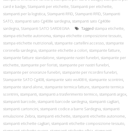
card e badge
,
Stampanti per etichette
,
Stampanti per etichette
,
stampanti per la logistica
,
Stampanti RFID
,
Stampanti RFID
,
Stampanti
SATO
,
stampanti sato Cg408e sardegna
,
stampanti sato Cg408e
sardegna
,
Stampanti SATO SARDEGNA
Tagged
stampa etichette
,
stampa etichette autonoma
,
stampa etichette composizione tessuto
,
stampa etichette nutrizionali
,
stampante cartellini accesso
,
stampante
coronella sardegna
,
stampante etichette a colori
,
stampante fatture
,
stampante fatture standalone
,
stampante nastri funebri
,
stampante per
etichette
,
stampante per fioristi
,
stampante per nastri funebri
,
stampante per onoranze funebri
,
stampante per ricordini funebri
,
Stampante SATO Cg408
,
stampante sato ws408 tt
,
stampante scontrini
,
stampante stand alone
,
stampante termica fatture
,
stampante termica
scontrini
,
stampanti
,
stampanti a trasferimento termico
,
stampanti argox
,
stampanti barcode
,
stampanti barcode sardegna
,
stampanti cagliari
,
stampanti cartoncini
,
stampanti codice a barre Sardegna
,
stampanti
emulazione Zebra
,
stampanti etichette
,
stampanti etichette autonome
,
stampanti etichette cagliari
,
stampanti etichette composizione tessuto
,
stampanti etichette nuoro
,
stampanti etichette olbia
,
stampanti