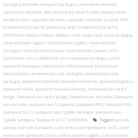
Sardegna
,
Etichette stampanti Sardegna
,
Laboratorio etichette
,
Laboratorio etichette
,
Marcatori Ink Jet
,
nastri funebri stampa
,
News-
Novità by EDG
,
ospedale etichette
,
ospedale etichette
,
prodotti
,
RFID
STAMPANTI ETICHETTE SARDEGNA
,
RFID STAMPANTI ETICHETTE
SARDEGNA
,
Ribbon
,
Ribbon
,
Ribbon
,
rotoli cassa
,
rotoli cassa sardegna
,
rotoli etichette Cagliari
,
rotoli etichette Cagliari
,
rotoli etichette
Sardegna
,
rotoli etichette Sassari
,
rotoli etichette Sassari
,
SATO
SARDEGNA
,
SATO SARDEGNA
,
SATO stampanti Sardegna
,
SATO
stampanti Sardegna
,
Soluzioni per l'etichettatura
,
Soluzioni per
l’etichettatura
,
stampanti barcode sardegna
,
stampanti barcode
sardegna
,
stampanti industriali
,
stampanti industriali
,
stampanti logistica
,
stampanti mobili
,
stampanti onoranze funebri
,
Stampanti per card e
badge
,
Stampanti per card e badge
,
Stampanti per etichette
,
Stampanti
per etichette
,
stampanti per la logistica
,
Stampanti RFID
,
Stampanti RFID
,
Stampanti SATO
,
stampanti sato Cg408e sardegna
,
stampanti sato
Cg408e sardegna
,
Stampanti SATO SARDEGNA
Tagged
barcode
stampa
,
barcode stampanti
,
carta termica per stampante SATO
,
Carta
termica per stampante Zebra
,
codice a barre cagliari
,
codice a barre