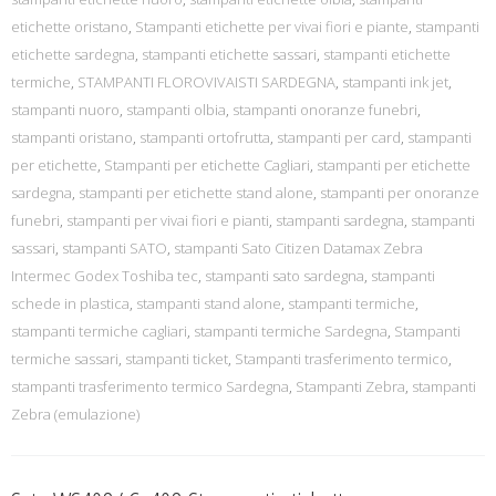
etichette oristano
,
Stampanti etichette per vivai fiori e piante
,
stampanti
etichette sardegna
,
stampanti etichette sassari
,
stampanti etichette
termiche
,
STAMPANTI FLOROVIVAISTI SARDEGNA
,
stampanti ink jet
,
stampanti nuoro
,
stampanti olbia
,
stampanti onoranze funebri
,
stampanti oristano
,
stampanti ortofrutta
,
stampanti per card
,
stampanti
per etichette
,
Stampanti per etichette Cagliari
,
stampanti per etichette
sardegna
,
stampanti per etichette stand alone
,
stampanti per onoranze
funebri
,
stampanti per vivai fiori e pianti
,
stampanti sardegna
,
stampanti
sassari
,
stampanti SATO
,
stampanti Sato Citizen Datamax Zebra
Intermec Godex Toshiba tec
,
stampanti sato sardegna
,
stampanti
schede in plastica
,
stampanti stand alone
,
stampanti termiche
,
stampanti termiche cagliari
,
stampanti termiche Sardegna
,
Stampanti
termiche sassari
,
stampanti ticket
,
Stampanti trasferimento termico
,
stampanti trasferimento termico Sardegna
,
Stampanti Zebra
,
stampanti
Zebra (emulazione)