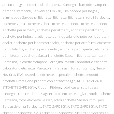
antitaccheggio-sistemi- radio frequenza Sardegna
,
barcode stampanti
,
barcode stampanti
,
Benvenuto EDG srl
,
Eliminacode per negozi
,
eliminacode Sardegna
,
Etichette
,
Etichette
,
Etichette in rotoli Sardegna
,
Etichette Olbia
,
Etichette Olbia
,
Etichette Oristano
,
Etichette Oristano
,
etichette per alimenti
,
etichette per alimenti
,
etichette per alimenti
,
etichette per industria
,
etichette per industria
,
etichette per laboratori
analisi
,
etichette per laboratori analisi
,
etichette per ortofrutta
,
etichette
per ortofrutta
,
etichette per ospedali
,
etichette per ospedali
,
etichette
per ristoranti
,
etichette Sassari
,
etichette Sassari
,
Etichette stampanti
Sardegna
,
Etichette stampanti Sardegna
,
eventi
,
Laboratorio etichette
,
Laboratorio etichette
,
Marcatori Ink Jet
,
nastri funebri stampa
,
News-
Novità by EDG
,
ospedale etichette
,
ospedale etichette
,
prodotti
,
prodotti
,
Protezione prodotti con antitaccheggio
,
RFID STAMPANTI
ETICHETTE SARDEGNA
,
Ribbon
,
Ribbon
,
rotoli cassa
,
rotoli cassa
sardegna
,
rotoli etichette Cagliari
,
rotoli etichette Cagliari
,
rotoli etichette
Sardegna
,
rotoli etichette Sassari
,
rotoli etichette Sassari
,
rotoli pos
,
Sato assistenza Sardegna
,
SATO SARDEGNA
,
SATO SARDEGNA
,
SATO
stampanti Sardegna
,
SATO stampanti Sardegna
,
Sistemi antitaccheggio