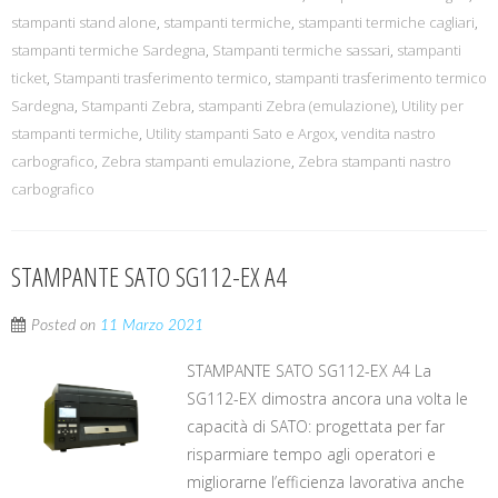
stampanti stand alone
,
stampanti termiche
,
stampanti termiche cagliari
,
stampanti termiche Sardegna
,
Stampanti termiche sassari
,
stampanti
ticket
,
Stampanti trasferimento termico
,
stampanti trasferimento termico
Sardegna
,
Stampanti Zebra
,
stampanti Zebra (emulazione)
,
Utility per
stampanti termiche
,
Utility stampanti Sato e Argox
,
vendita nastro
carbografico
,
Zebra stampanti emulazione
,
Zebra stampanti nastro
carbografico
STAMPANTE SATO SG112-EX A4
Posted on
11 Marzo 2021
STAMPANTE SATO SG112-EX A4 La
SG112-EX dimostra ancora una volta le
capacità di SATO: progettata per far
risparmiare tempo agli operatori e
migliorarne l’efficienza lavorativa anche