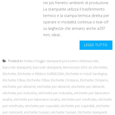
nei più frenetici ambienti di produzione.
La stampante utilizza il trasferimento
termico e la stampa termica diretta per
operare in modalità continua o tear-off
su larghezze che arrivano anche a297
mm, ideal...
LEGGI TUTTO
Posted in
Antitaccheggio stampanti prezzatrici eliminacode
,
barcode stampanti
,
barcode stampanti
,
Benvenuto EDG srl
,
Etichette
,
Etichette
,
Etichette e Ribbon SARDEGNA
,
Etichette in rotoli Sardegna
,
Etichette Olbia
,
Etichette Olbia
,
Etichette Oristano
,
Etichette Oristano
,
etichette per alimenti
,
etichette per alimenti
,
etichette per alimenti
,
etichette per industria
,
etichette per industria
,
etichette per laboratori
analisi
,
etichette per laboratori analisi
,
etichette per ortofrutta
,
etichette
per ortofrutta
,
etichette per ospedali
,
etichette per ospedali
,
etichette
per ristoranti
,
etichette Sassari
,
etichette Sassari
,
Etichette stampanti