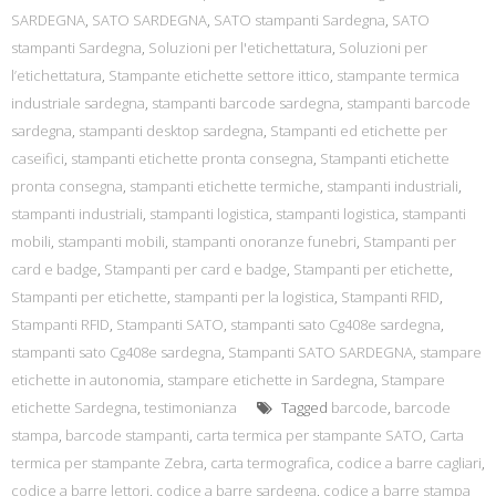
SARDEGNA
,
SATO SARDEGNA
,
SATO stampanti Sardegna
,
SATO
stampanti Sardegna
,
Soluzioni per l'etichettatura
,
Soluzioni per
l’etichettatura
,
Stampante etichette settore ittico
,
stampante termica
industriale sardegna
,
stampanti barcode sardegna
,
stampanti barcode
sardegna
,
stampanti desktop sardegna
,
Stampanti ed etichette per
caseifici
,
stampanti etichette pronta consegna
,
Stampanti etichette
pronta consegna
,
stampanti etichette termiche
,
stampanti industriali
,
stampanti industriali
,
stampanti logistica
,
stampanti logistica
,
stampanti
mobili
,
stampanti mobili
,
stampanti onoranze funebri
,
Stampanti per
card e badge
,
Stampanti per card e badge
,
Stampanti per etichette
,
Stampanti per etichette
,
stampanti per la logistica
,
Stampanti RFID
,
Stampanti RFID
,
Stampanti SATO
,
stampanti sato Cg408e sardegna
,
stampanti sato Cg408e sardegna
,
Stampanti SATO SARDEGNA
,
stampare
etichette in autonomia
,
stampare etichette in Sardegna
,
Stampare
etichette Sardegna
,
testimonianza
Tagged
barcode
,
barcode
stampa
,
barcode stampanti
,
carta termica per stampante SATO
,
Carta
termica per stampante Zebra
,
carta termografica
,
codice a barre cagliari
,
codice a barre lettori
,
codice a barre sardegna
,
codice a barre stampa