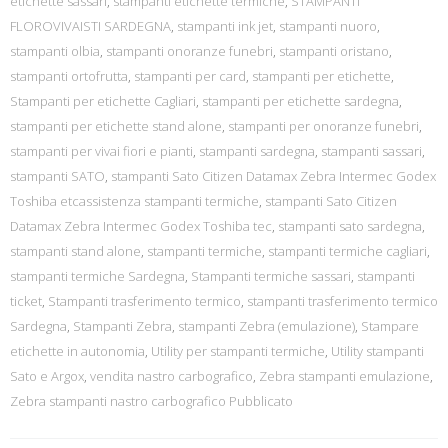
etichette sassari
,
stampanti etichette termiche
,
STAMPANTI
FLOROVIVAISTI SARDEGNA
,
stampanti ink jet
,
stampanti nuoro
,
stampanti olbia
,
stampanti onoranze funebri
,
stampanti oristano
,
stampanti ortofrutta
,
stampanti per card
,
stampanti per etichette
,
Stampanti per etichette Cagliari
,
stampanti per etichette sardegna
,
stampanti per etichette stand alone
,
stampanti per onoranze funebri
,
stampanti per vivai fiori e pianti
,
stampanti sardegna
,
stampanti sassari
,
stampanti SATO
,
stampanti Sato Citizen Datamax Zebra Intermec Godex
Toshiba etcassistenza stampanti termiche
,
stampanti Sato Citizen
Datamax Zebra Intermec Godex Toshiba tec
,
stampanti sato sardegna
,
stampanti stand alone
,
stampanti termiche
,
stampanti termiche cagliari
,
stampanti termiche Sardegna
,
Stampanti termiche sassari
,
stampanti
ticket
,
Stampanti trasferimento termico
,
stampanti trasferimento termico
Sardegna
,
Stampanti Zebra
,
stampanti Zebra (emulazione)
,
Stampare
etichette in autonomia
,
Utility per stampanti termiche
,
Utility stampanti
Sato e Argox
,
vendita nastro carbografico
,
Zebra stampanti emulazione
,
Zebra stampanti nastro carbografico Pubblicato