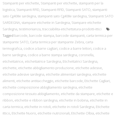
Stampanti per etichette
,
Stampanti per etichette
,
stampanti per la
logistica
,
Stampanti RFID
,
Stampanti RFID
,
Stampanti SATO
,
stampanti
sato Cg408e sardegna
,
stampanti sato Cg408e sardegna
,
Stampanti SATO
SARDEGNA
,
stampare etichette in Sardegna
,
Stampare etichette
Sardegna
,
testimonianza
,
tracciabilita-etichettatura-prodotti-ittici
Tagged
barcode
,
barcode stampa
,
barcode stampanti
,
carta termica per
stampante SATO
,
Carta termica per stampante Zebra
,
carta
termografica
,
codice a barre cagliari
,
codice a barre lettori
,
codice a
barre sardegna
,
codice a barre stampa sardegna
,
coronella
,
etichettatrice
,
etichettatrice Sardegna
,
Etichettatrici Sardegna
,
etichette
,
etichette abbigliamento produzione
,
etichette adesive
,
etichette adesive sardegna
,
etichette alimentari sardegna
,
etichette
alimenti
,
etichette antitaccheggio
,
etichette barcode
,
Etichette Cagliari
,
etichette composizione abbigliamento sardegna
,
etichette
composizione tessuto abbigliamento
,
etichette da stampare
,
etichette e
ribbon
,
etichette e ribbon sardegna
,
etichette in bobina
,
etichette in
carta termica
,
etichette in rotoli
,
etichette in rotoli Sardegna
,
Etichette
ittico
,
Etichette Nuoro
,
etichette nutrizionali
,
Etichette Olbia
,
etichette