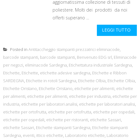
aggiornatissima collezione di tessuti di
poliestere. Molti dei prodotti da noi
offerti superano ...
LEGGI TUTTO
Posted in
Antitaccheggio stampanti prezzatrici eliminacode
,
barcode stampanti
,
barcode stampanti
,
Benvenuto EDG srl
,
Eliminacode
per negozi
,
eliminacode Sardegna
,
Etichettatura industriale Sardegna
,
Etichette
,
Etichette
,
etichette adesive sardegna
,
Etichette e Ribbon
SARDEGNA
,
Etichette in rotoli Sardegna
,
Etichette Olbia
,
Etichette Olbia
,
Etichette Oristano
,
Etichette Oristano
,
etichette per alimenti
,
etichette
per alimenti
,
etichette per alimenti
,
etichette per industria
,
etichette per
industria
,
etichette per laboratori analisi
,
etichette per laboratori analisi
,
etichette per ortofrutta
,
etichette per ortofrutta
,
etichette per ospedali
,
etichette per ospedali
,
etichette per ristoranti
,
etichette Sassari
,
etichette Sassari
,
Etichette stampanti Sardegna
,
Etichette stampanti
Sardegna
,
eventi
,
ittico etichette
,
Laboratorio etichette
,
Laboratorio