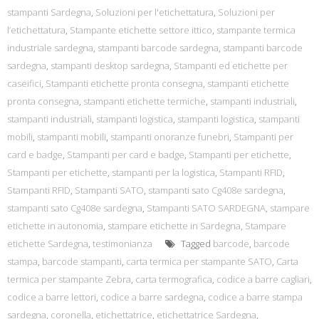
stampanti Sardegna
,
Soluzioni per l'etichettatura
,
Soluzioni per
l’etichettatura
,
Stampante etichette settore ittico
,
stampante termica
industriale sardegna
,
stampanti barcode sardegna
,
stampanti barcode
sardegna
,
stampanti desktop sardegna
,
Stampanti ed etichette per
caseifici
,
Stampanti etichette pronta consegna
,
stampanti etichette
pronta consegna
,
stampanti etichette termiche
,
stampanti industriali
,
stampanti industriali
,
stampanti logistica
,
stampanti logistica
,
stampanti
mobili
,
stampanti mobili
,
stampanti onoranze funebri
,
Stampanti per
card e badge
,
Stampanti per card e badge
,
Stampanti per etichette
,
Stampanti per etichette
,
stampanti per la logistica
,
Stampanti RFID
,
Stampanti RFID
,
Stampanti SATO
,
stampanti sato Cg408e sardegna
,
stampanti sato Cg408e sardegna
,
Stampanti SATO SARDEGNA
,
stampare
etichette in autonomia
,
stampare etichette in Sardegna
,
Stampare
etichette Sardegna
,
testimonianza
Tagged
barcode
,
barcode
stampa
,
barcode stampanti
,
carta termica per stampante SATO
,
Carta
termica per stampante Zebra
,
carta termografica
,
codice a barre cagliari
,
codice a barre lettori
,
codice a barre sardegna
,
codice a barre stampa
sardegna
,
coronella
,
etichettatrice
,
etichettatrice Sardegna
,