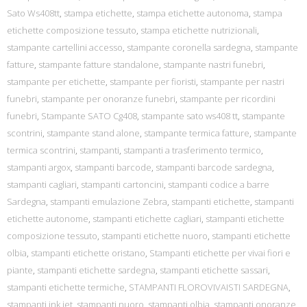
Sato Ws408tt
,
stampa etichette
,
stampa etichette autonoma
,
stampa
etichette composizione tessuto
,
stampa etichette nutrizionali
,
stampante cartellini accesso
,
stampante coronella sardegna
,
stampante
fatture
,
stampante fatture standalone
,
stampante nastri funebri
,
stampante per etichette
,
stampante per fioristi
,
stampante per nastri
funebri
,
stampante per onoranze funebri
,
stampante per ricordini
funebri
,
Stampante SATO Cg408
,
stampante sato ws408 tt
,
stampante
scontrini
,
stampante stand alone
,
stampante termica fatture
,
stampante
termica scontrini
,
stampanti
,
stampanti a trasferimento termico
,
stampanti argox
,
stampanti barcode
,
stampanti barcode sardegna
,
stampanti cagliari
,
stampanti cartoncini
,
stampanti codice a barre
Sardegna
,
stampanti emulazione Zebra
,
stampanti etichette
,
stampanti
etichette autonome
,
stampanti etichette cagliari
,
stampanti etichette
composizione tessuto
,
stampanti etichette nuoro
,
stampanti etichette
olbia
,
stampanti etichette oristano
,
Stampanti etichette per vivai fiori e
piante
,
stampanti etichette sardegna
,
stampanti etichette sassari
,
stampanti etichette termiche
,
STAMPANTI FLOROVIVAISTI SARDEGNA
,
stampanti ink jet
,
stampanti nuoro
,
stampanti olbia
,
stampanti onoranze