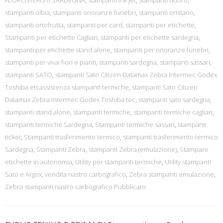
FLOROVIVAISTI SARDEGNA
,
stampanti ink jet
,
stampanti nuoro
,
stampanti olbia
,
stampanti onoranze funebri
,
stampanti oristano
,
stampanti ortofrutta
,
stampanti per card
,
stampanti per etichette
,
Stampanti per etichette Cagliari
,
stampanti per etichette sardegna
,
stampanti per etichette stand alone
,
stampanti per onoranze funebri
,
stampanti per vivai fiori e pianti
,
stampanti sardegna
,
stampanti sassari
,
stampanti SATO
,
stampanti Sato Citizen Datamax Zebra Intermec Godex
Toshiba etcassistenza stampanti termiche
,
stampanti Sato Citizen
Datamax Zebra Intermec Godex Toshiba tec
,
stampanti sato sardegna
,
stampanti stand alone
,
stampanti termiche
,
stampanti termiche cagliari
,
stampanti termiche Sardegna
,
Stampanti termiche sassari
,
stampanti
ticket
,
Stampanti trasferimento termico
,
stampanti trasferimento termico
Sardegna
,
Stampanti Zebra
,
stampanti Zebra (emulazione)
,
Stampare
etichette in autonomia
,
Utility per stampanti termiche
,
Utility stampanti
Sato e Argox
,
vendita nastro carbografico
,
Zebra stampanti emulazione
,
Zebra stampanti nastro carbografico Pubblicato