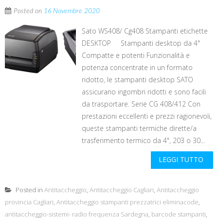
Posted on
16 Novembre 2020
Sato WS408/ Cg408 Stampanti etichette
DESKTOP Stampanti desktop da 4"
Compatte e potenti Funzionalità e
potenza concentrate in un formato
ridotto, le stampanti desktop SATO
assicurano ingombri ridotti e sono facili
da trasportare. Serie CG 408/412 Con
prestazioni eccellenti e prezzi ragionevoli,
queste stampanti termiche dirette/a
trasferimento termico da 4", 203 o 30...
LEGGI TUTTO
Posted in
Antitaccheggio
,
Antitaccheggio Cagliari
,
Antitaccheggio
provincia Cagliari
,
Antitaccheggio stampanti prezzatrici eliminacode
,
antitaccheggio-sistemi- radio frequenza Sardegna
,
barcode stampanti
,