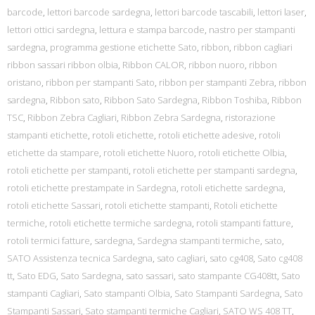
barcode
,
lettori barcode sardegna
,
lettori barcode tascabili
,
lettori laser
,
lettori ottici sardegna
,
lettura e stampa barcode
,
nastro per stampanti
sardegna
,
programma gestione etichette Sato
,
ribbon
,
ribbon cagliari
ribbon sassari ribbon olbia
,
Ribbon CALOR
,
ribbon nuoro
,
ribbon
oristano
,
ribbon per stampanti Sato
,
ribbon per stampanti Zebra
,
ribbon
sardegna
,
Ribbon sato
,
Ribbon Sato Sardegna
,
Ribbon Toshiba
,
Ribbon
TSC
,
Ribbon Zebra Cagliari
,
Ribbon Zebra Sardegna
,
ristorazione
stampanti etichette
,
rotoli etichette
,
rotoli etichette adesive
,
rotoli
etichette da stampare
,
rotoli etichette Nuoro
,
rotoli etichette Olbia
,
rotoli etichette per stampanti
,
rotoli etichette per stampanti sardegna
,
rotoli etichette prestampate in Sardegna
,
rotoli etichette sardegna
,
rotoli etichette Sassari
,
rotoli etichette stampanti
,
Rotoli etichette
termiche
,
rotoli etichette termiche sardegna
,
rotoli stampanti fatture
,
rotoli termici fatture
,
sardegna
,
Sardegna stampanti termiche
,
sato
,
SATO Assistenza tecnica Sardegna
,
sato cagliari
,
sato cg408
,
Sato cg408
tt
,
Sato EDG
,
Sato Sardegna
,
sato sassari
,
sato stampante CG408tt
,
Sato
stampanti Cagliari
,
Sato stampanti Olbia
,
Sato Stampanti Sardegna
,
Sato
Stampanti Sassari
,
Sato stampanti termiche Cagliari
,
SATO WS 408 TT
,