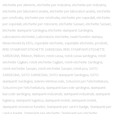
etichette per alimenti
,
etichette per industria
,
etichette per industria
,
etichette per laboratori analisi
,
etichette per laboratori analisi
,
etichette
per ortofrutta
,
etichette per ortofrutta
,
etichette per ospedali
,
etichette
per ospedali
,
etichette per ristoranti
,
etichette Sassari
,
etichette Sassari
,
Etichette stampanti Sardegna
,
Etichette stampanti Sardegna
,
Laboratorio etichette
,
Laboratorio etichette
,
nastri funebri stampa
,
News-Novità by EDG
,
ospedale etichette
,
ospedale etichette
,
prodotti
,
RFID STAMPANTI ETICHETTE SARDEGNA
,
RFID STAMPANTI ETICHETTE
SARDEGNA
,
Ribbon
,
Ribbon
,
rotoli cassa
,
rotoli cassa sardegna
,
rotoli
etichette Cagliari
,
rotoli etichette Cagliari
,
rotoli etichette Sardegna
,
rotoli etichette Sassari
,
rotoli etichette Sassari
,
rotoli pos
,
SATO
SARDEGNA
,
SATO SARDEGNA
,
SATO stampanti Sardegna
,
SATO
stampanti Sardegna
,
sistemi eliminacode
,
Soluzioni per l'etichettatura
,
Soluzioni per l’etichettatura
,
stampanti barcode sardegna
,
stampanti
barcode sardegna
,
stampanti industriali
,
stampanti industriali
,
stampanti
logistica
,
stampanti logistica
,
stampanti mobili
,
stampanti mobili
,
stampanti onoranze funebri
,
Stampanti per card e badge
,
Stampanti per
card e badge
,
Stampanti per etichette
,
Stampanti per etichette
,