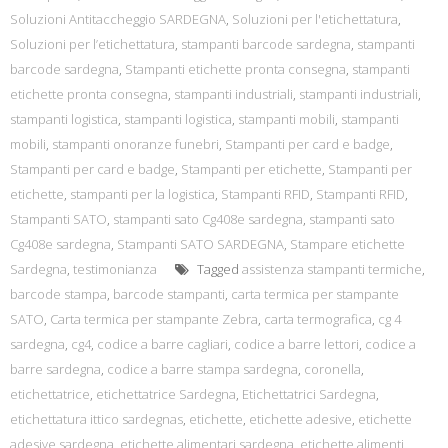
Soluzioni Antitaccheggio SARDEGNA
,
Soluzioni per l'etichettatura
,
Soluzioni per l’etichettatura
,
stampanti barcode sardegna
,
stampanti
barcode sardegna
,
Stampanti etichette pronta consegna
,
stampanti
etichette pronta consegna
,
stampanti industriali
,
stampanti industriali
,
stampanti logistica
,
stampanti logistica
,
stampanti mobili
,
stampanti
mobili
,
stampanti onoranze funebri
,
Stampanti per card e badge
,
Stampanti per card e badge
,
Stampanti per etichette
,
Stampanti per
etichette
,
stampanti per la logistica
,
Stampanti RFID
,
Stampanti RFID
,
Stampanti SATO
,
stampanti sato Cg408e sardegna
,
stampanti sato
Cg408e sardegna
,
Stampanti SATO SARDEGNA
,
Stampare etichette
Sardegna
,
testimonianza
Tagged
assistenza stampanti termiche
,
barcode stampa
,
barcode stampanti
,
carta termica per stampante
SATO
,
Carta termica per stampante Zebra
,
carta termografica
,
cg 4
sardegna
,
cg4
,
codice a barre cagliari
,
codice a barre lettori
,
codice a
barre sardegna
,
codice a barre stampa sardegna
,
coronella
,
etichettatrice
,
etichettatrice Sardegna
,
Etichettatrici Sardegna
,
etichettatura ittico sardegnas
,
etichette
,
etichette adesive
,
etichette
adesive sardegna
,
etichette alimentari sardegna
,
etichette alimenti
,