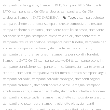
stampanti per la logistica
,
Stampanti RFID
,
Stampanti RFID
,
Stampanti
SATO
,
stampanti sato Cg408e sardegna
,
stampanti sato Cg408e
sardegna
,
Stampanti SATO SARDEGNA
Tagged
stampa etichette
,
stampa etichette autonoma
,
stampa etichette composizione tessuto
,
stampa etichette nutrizionali
,
stampante cartellini accesso
,
stampante
coronella sardegna
,
stampante etichette a colori
,
stampante fatture
,
stampante fatture standalone
,
stampante nastri funebri
,
stampante per
etichette
,
stampante per fioristi
,
stampante per nastri funebri
,
stampante per onoranze funebri
,
stampante per ricordini funebri
,
Stampante SATO Cg408
,
stampante sato ws408 tt
,
stampante scontrini
,
stampante stand alone
,
stampante termica fatture
,
stampante termica
scontrini
,
stampanti
,
stampanti a trasferimento termico
,
stampanti argox
,
stampanti barcode
,
stampanti barcode sardegna
,
stampanti cagliari
,
stampanti cartoncini
,
stampanti codice a barre Sardegna
,
stampanti
emulazione Zebra
,
stampanti etichette
,
stampanti etichette autonome
,
stampanti etichette cagliari
,
stampanti etichette composizione tessuto
,
stampanti etichette nuoro
,
stampanti etichette olbia
,
stampanti
etichette oristano
,
Stampanti etichette per vivai fiori e piante
,
stampanti