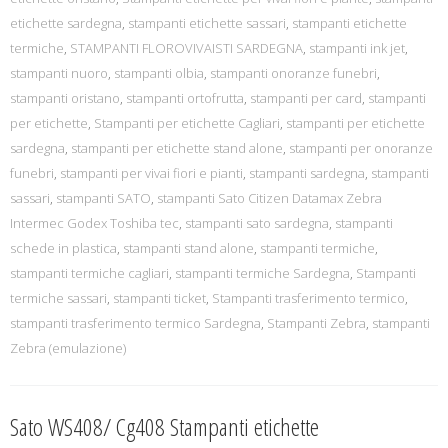
etichette sardegna
,
stampanti etichette sassari
,
stampanti etichette
termiche
,
STAMPANTI FLOROVIVAISTI SARDEGNA
,
stampanti ink jet
,
stampanti nuoro
,
stampanti olbia
,
stampanti onoranze funebri
,
stampanti oristano
,
stampanti ortofrutta
,
stampanti per card
,
stampanti
per etichette
,
Stampanti per etichette Cagliari
,
stampanti per etichette
sardegna
,
stampanti per etichette stand alone
,
stampanti per onoranze
funebri
,
stampanti per vivai fiori e pianti
,
stampanti sardegna
,
stampanti
sassari
,
stampanti SATO
,
stampanti Sato Citizen Datamax Zebra
Intermec Godex Toshiba tec
,
stampanti sato sardegna
,
stampanti
schede in plastica
,
stampanti stand alone
,
stampanti termiche
,
stampanti termiche cagliari
,
stampanti termiche Sardegna
,
Stampanti
termiche sassari
,
stampanti ticket
,
Stampanti trasferimento termico
,
stampanti trasferimento termico Sardegna
,
Stampanti Zebra
,
stampanti
Zebra (emulazione)
Sato WS408/ Cg408 Stampanti etichette