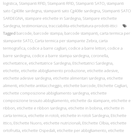
logistica
,
Stampanti RFID
,
Stampanti RFID
,
Stampanti SATO
,
stampanti
sato Cg408e sardegna
,
stampanti sato Cg408e sardegna
,
Stampanti SATO
SARDEGNA
,
stampare etichette in Sardegna
,
Stampare etichette
Sardegna
,
testimonianza
,
tracciabilita-etichettatura-prodotti-ittici
Tagged
barcode
,
barcode stampa
,
barcode stampanti
,
carta termica per
stampante SATO
,
Carta termica per stampante Zebra
,
carta
termografica
,
codice a barre cagliari
,
codice a barre lettori
,
codice a
barre sardegna
,
codice a barre stampa sardegna
,
coronella
,
etichettatrice
,
etichettatrice Sardegna
,
Etichettatrici Sardegna
,
etichette
,
etichette abbigliamento produzione
,
etichette adesive
,
etichette adesive sardegna
,
etichette alimentari sardegna
,
etichette
alimenti
,
etichette antitaccheggio
,
etichette barcode
,
Etichette Cagliari
,
etichette composizione abbigliamento sardegna
,
etichette
composizione tessuto abbigliamento
,
etichette da stampare
,
etichette e
ribbon
,
etichette e ribbon sardegna
,
etichette in bobina
,
etichette in
carta termica
,
etichette in rotoli
,
etichette in rotoli Sardegna
,
Etichette
ittico
,
Etichette Nuoro
,
etichette nutrizionali
,
Etichette Olbia
,
etichette
ortofrutta
,
etichette Ospedali
,
etichette per abbigliamento
,
etichette