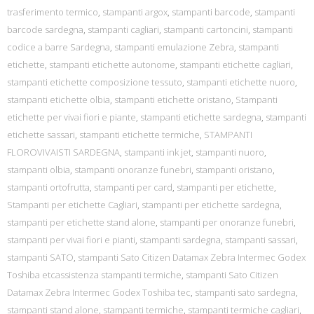
trasferimento termico
,
stampanti argox
,
stampanti barcode
,
stampanti
barcode sardegna
,
stampanti cagliari
,
stampanti cartoncini
,
stampanti
codice a barre Sardegna
,
stampanti emulazione Zebra
,
stampanti
etichette
,
stampanti etichette autonome
,
stampanti etichette cagliari
,
stampanti etichette composizione tessuto
,
stampanti etichette nuoro
,
stampanti etichette olbia
,
stampanti etichette oristano
,
Stampanti
etichette per vivai fiori e piante
,
stampanti etichette sardegna
,
stampanti
etichette sassari
,
stampanti etichette termiche
,
STAMPANTI
FLOROVIVAISTI SARDEGNA
,
stampanti ink jet
,
stampanti nuoro
,
stampanti olbia
,
stampanti onoranze funebri
,
stampanti oristano
,
stampanti ortofrutta
,
stampanti per card
,
stampanti per etichette
,
Stampanti per etichette Cagliari
,
stampanti per etichette sardegna
,
stampanti per etichette stand alone
,
stampanti per onoranze funebri
,
stampanti per vivai fiori e pianti
,
stampanti sardegna
,
stampanti sassari
,
stampanti SATO
,
stampanti Sato Citizen Datamax Zebra Intermec Godex
Toshiba etcassistenza stampanti termiche
,
stampanti Sato Citizen
Datamax Zebra Intermec Godex Toshiba tec
,
stampanti sato sardegna
,
stampanti stand alone
,
stampanti termiche
,
stampanti termiche cagliari
,