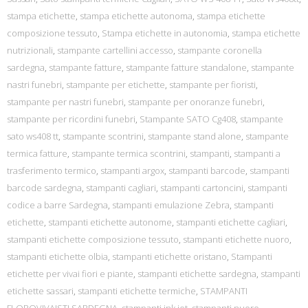
stampa etichette
,
stampa etichette autonoma
,
stampa etichette
composizione tessuto
,
Stampa etichette in autonomia
,
stampa etichette
nutrizionali
,
stampante cartellini accesso
,
stampante coronella
sardegna
,
stampante fatture
,
stampante fatture standalone
,
stampante
nastri funebri
,
stampante per etichette
,
stampante per fioristi
,
stampante per nastri funebri
,
stampante per onoranze funebri
,
stampante per ricordini funebri
,
Stampante SATO Cg408
,
stampante
sato ws408 tt
,
stampante scontrini
,
stampante stand alone
,
stampante
termica fatture
,
stampante termica scontrini
,
stampanti
,
stampanti a
trasferimento termico
,
stampanti argox
,
stampanti barcode
,
stampanti
barcode sardegna
,
stampanti cagliari
,
stampanti cartoncini
,
stampanti
codice a barre Sardegna
,
stampanti emulazione Zebra
,
stampanti
etichette
,
stampanti etichette autonome
,
stampanti etichette cagliari
,
stampanti etichette composizione tessuto
,
stampanti etichette nuoro
,
stampanti etichette olbia
,
stampanti etichette oristano
,
Stampanti
etichette per vivai fiori e piante
,
stampanti etichette sardegna
,
stampanti
etichette sassari
,
stampanti etichette termiche
,
STAMPANTI