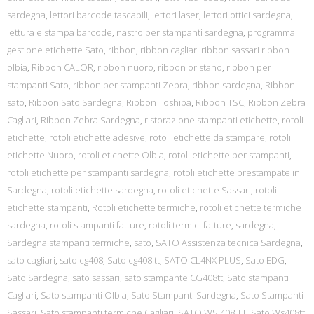
sardegna
,
lettori barcode tascabili
,
lettori laser
,
lettori ottici sardegna
,
lettura e stampa barcode
,
nastro per stampanti sardegna
,
programma
gestione etichette Sato
,
ribbon
,
ribbon cagliari ribbon sassari ribbon
olbia
,
Ribbon CALOR
,
ribbon nuoro
,
ribbon oristano
,
ribbon per
stampanti Sato
,
ribbon per stampanti Zebra
,
ribbon sardegna
,
Ribbon
sato
,
Ribbon Sato Sardegna
,
Ribbon Toshiba
,
Ribbon TSC
,
Ribbon Zebra
Cagliari
,
Ribbon Zebra Sardegna
,
ristorazione stampanti etichette
,
rotoli
etichette
,
rotoli etichette adesive
,
rotoli etichette da stampare
,
rotoli
etichette Nuoro
,
rotoli etichette Olbia
,
rotoli etichette per stampanti
,
rotoli etichette per stampanti sardegna
,
rotoli etichette prestampate in
Sardegna
,
rotoli etichette sardegna
,
rotoli etichette Sassari
,
rotoli
etichette stampanti
,
Rotoli etichette termiche
,
rotoli etichette termiche
sardegna
,
rotoli stampanti fatture
,
rotoli termici fatture
,
sardegna
,
Sardegna stampanti termiche
,
sato
,
SATO Assistenza tecnica Sardegna
,
sato cagliari
,
sato cg408
,
Sato cg408 tt
,
SATO CL4NX PLUS
,
Sato EDG
,
Sato Sardegna
,
sato sassari
,
sato stampante CG408tt
,
Sato stampanti
Cagliari
,
Sato stampanti Olbia
,
Sato Stampanti Sardegna
,
Sato Stampanti
Sassari
,
Sato stampanti termiche Cagliari
,
SATO WS 408 TT
,
Sato Ws408tt
,