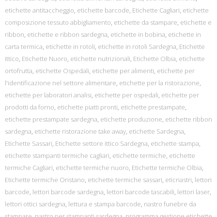
etichette antitaccheggio
,
etichette barcode
,
Etichette Cagliari
,
etichette
composizione tessuto abbigliamento
,
etichette da stampare
,
etichette e
ribbon
,
etichette e ribbon sardegna
,
etichette in bobina
,
etichette in
carta termica
,
etichette in rotoli
,
etichette in rotoli Sardegna
,
Etichette
ittico
,
Etichette Nuoro
,
etichette nutrizionali
,
Etichette Olbia
,
etichette
ortofrutta
,
etichette Ospedali
,
etichette per alimenti
,
etichette per
l'identificazione nel settore alimentare
,
etichette per la ristorazione
,
etichette per laboratori analisi
,
etichette per ospedali
,
etichette per
prodotti da forno
,
etichette piatti pronti
,
etichette prestampate
,
etichette prestampate sardegna
,
etichette produzione
,
etichette ribbon
sardegna
,
etichette ristorazione take away
,
etichette Sardegna
,
Etichette Sassari
,
Etichette settore ittico Sardegna
,
etichette stampa
,
etichette stampanti termiche cagliari
,
etichette termiche
,
etichette
termiche Cagliari
,
etichette termiche nuoro
,
Etichette termiche Olbia
,
Etichette termiche Oristano
,
etichette termiche sassari
,
eticnastri
,
lettori
barcode
,
lettori barcode sardegna
,
lettori barcode tascabili
,
lettori laser
,
lettori ottici sardegna
,
lettura e stampa barcode
,
nastro funebre da
stampare
,
nastro per stampanti sardegna
,
programma gestione etichette