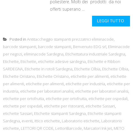
poliestere. Molti dei prodotti da noi
offerti superano ...
LEGGI TUTTO
Posted in
Antitaccheggio stampanti prezzatrici eliminacode
,
barcode stampanti
,
barcode stampanti
,
Benvenuto EDG srl
,
Eliminacode
per negozi
,
eliminacode Sardegna
,
Etichettatura industriale Sardegna
,
Etichette
,
Etichette
,
etichette adesive sardegna
,
Etichette e Ribbon
SARDEGNA
,
Etichette in rotoli Sardegna
,
Etichette Olbia
,
Etichette Olbia
,
Etichette Oristano
,
Etichette Oristano
,
etichette per alimenti
,
etichette
per alimenti
,
etichette per alimenti
,
etichette per industria
,
etichette per
industria
,
etichette per laboratori analisi
,
etichette per laboratori analisi
,
etichette per ortofrutta
,
etichette per ortofrutta
,
etichette per ospedali
,
etichette per ospedali
,
etichette per ristoranti
,
etichette Sassari
,
etichette Sassari
,
Etichette stampanti Sardegna
,
Etichette stampanti
Sardegna
,
eventi
,
ittico etichette
,
Laboratorio etichette
,
Laboratorio
etichette
,
LETTORI QR CODE
,
LettoriBarcode
,
Marcatori Ink Jet
,
METO