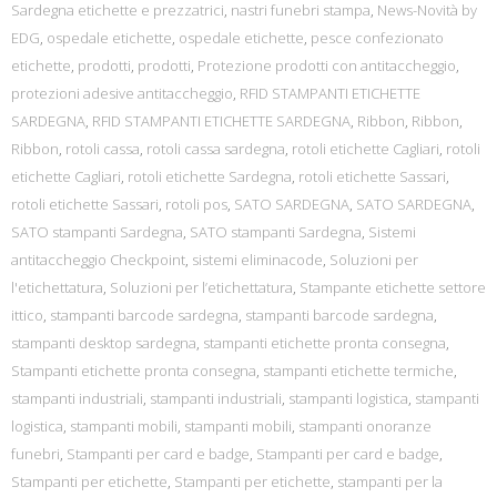
Sardegna etichette e prezzatrici
,
nastri funebri stampa
,
News-Novità by
EDG
,
ospedale etichette
,
ospedale etichette
,
pesce confezionato
etichette
,
prodotti
,
prodotti
,
Protezione prodotti con antitaccheggio
,
protezioni adesive antitaccheggio
,
RFID STAMPANTI ETICHETTE
SARDEGNA
,
RFID STAMPANTI ETICHETTE SARDEGNA
,
Ribbon
,
Ribbon
,
Ribbon
,
rotoli cassa
,
rotoli cassa sardegna
,
rotoli etichette Cagliari
,
rotoli
etichette Cagliari
,
rotoli etichette Sardegna
,
rotoli etichette Sassari
,
rotoli etichette Sassari
,
rotoli pos
,
SATO SARDEGNA
,
SATO SARDEGNA
,
SATO stampanti Sardegna
,
SATO stampanti Sardegna
,
Sistemi
antitaccheggio Checkpoint
,
sistemi eliminacode
,
Soluzioni per
l'etichettatura
,
Soluzioni per l’etichettatura
,
Stampante etichette settore
ittico
,
stampanti barcode sardegna
,
stampanti barcode sardegna
,
stampanti desktop sardegna
,
stampanti etichette pronta consegna
,
Stampanti etichette pronta consegna
,
stampanti etichette termiche
,
stampanti industriali
,
stampanti industriali
,
stampanti logistica
,
stampanti
logistica
,
stampanti mobili
,
stampanti mobili
,
stampanti onoranze
funebri
,
Stampanti per card e badge
,
Stampanti per card e badge
,
Stampanti per etichette
,
Stampanti per etichette
,
stampanti per la