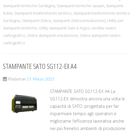
stampanti termiche Sardegna
,
Stampanti termiche sassari
,
stampanti
ticket
,
Stampanti trasferimento termico
,
stampanti trasferimento termico
Sardegna
,
Stampanti Zebra
,
stampanti Zebra (emulazione)
,
Utility per
stampanti termiche
,
Utility stampanti Sato e Argox
,
vendita nastro
carbografico
,
Zebra stampanti emulazione
,
Zebra stampanti nastro
carbografico
STAMPANTE SATO SG112-EX A4
Posted on
11 Marzo 2021
STAMPANTE SATO SG112-EX A4 La
SG112-EX dimostra ancora una volta le
capacità di SATO: progettata per far
risparmiare tempo agli operatori e
migliorarne l’efficienza lavorativa anche
nei più frenetici ambienti di produzione.