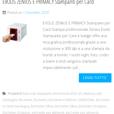
EVOLIS ZENIUS E PRIMACY Stampanti per Card
Posted on
1 Dicembre 2020
EVOLIS ZENIUS E PRIMACY Stampanti per
Card Stampa professionale Zenius Evolis
Stampante per Card e badge offre una
resa grafica professionale grazie a una
risoluzione a 300 dpi e a una stampa da
bordo a bordo. I vostri loghi, foto, codici
a barre e testi vengono stampati
impeccabilmente sull...
LEGGI TUTTO
Posted in
barcode stampanti
,
Benvenuto EDG srl
,
eliminacode
Sardegna
,
Etichette
,
Etichette
,
Etichette e Ribbon SARDEGNA
,
Etichette
in rotoli Sardegna
,
Etichette Olbia
,
Etichette Olbia
,
Etichette Oristano
,
Etichette Oristano
,
etichette per alimenti
,
etichette per alimenti
,