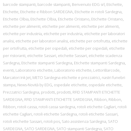
barcode stampanti
,
barcode stampanti
,
Benvenuto EDG srl
,
Etichette
,
Etichette
,
Etichette e Ribbon SARDEGNA
,
Etichette in rotoli Sardegna
,
Etichette Olbia
,
Etichette Olbia
,
Etichette Oristano
,
Etichette Oristano
,
etichette per alimenti
,
etichette per alimenti
,
etichette per alimenti
,
etichette per industria
,
etichette per industria
,
etichette per laboratori
analisi
,
etichette per laboratori analisi
,
etichette per ortofrutta
,
etichette
per ortofrutta
,
etichette per ospedali
,
etichette per ospedali
,
etichette
per ristoranti
,
etichette Sassari
,
etichette Sassari
,
etichette scadenza
Sardegna
,
Etichette stampanti Sardegna
,
Etichette stampanti Sardegna
,
eventi
,
Laboratorio etichette
,
Laboratorio etichette
,
LettoriBarcode
,
Marcatori Ink Jet
,
METO Sardegna etichette e prezzatrici
,
nastri funebri
stampa
,
News-Novità by EDG
,
ospedale etichette
,
ospedale etichette
,
Prezzatrici Sardegna
,
prodotti
,
prodotti
,
RFID STAMPANTI ETICHETTE
SARDEGNA
,
RFID STAMPANTI ETICHETTE SARDEGNA
,
Ribbon
,
Ribbon
,
Ribbon
,
rotoli cassa
,
rotoli cassa sardegna
,
rotoli etichette Cagliari
,
rotoli
etichette Cagliari
,
rotoli etichette Sardegna
,
rotoli etichette Sassari
,
rotoli etichette Sassari
,
rotoli pos
,
Sato assistenza Sardegna
,
SATO
SARDEGNA
,
SATO SARDEGNA
,
SATO stampanti Sardegna
,
SATO