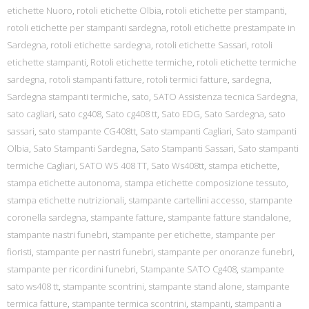
etichette Nuoro
,
rotoli etichette Olbia
,
rotoli etichette per stampanti
,
rotoli etichette per stampanti sardegna
,
rotoli etichette prestampate in
Sardegna
,
rotoli etichette sardegna
,
rotoli etichette Sassari
,
rotoli
etichette stampanti
,
Rotoli etichette termiche
,
rotoli etichette termiche
sardegna
,
rotoli stampanti fatture
,
rotoli termici fatture
,
sardegna
,
Sardegna stampanti termiche
,
sato
,
SATO Assistenza tecnica Sardegna
,
sato cagliari
,
sato cg408
,
Sato cg408 tt
,
Sato EDG
,
Sato Sardegna
,
sato
sassari
,
sato stampante CG408tt
,
Sato stampanti Cagliari
,
Sato stampanti
Olbia
,
Sato Stampanti Sardegna
,
Sato Stampanti Sassari
,
Sato stampanti
termiche Cagliari
,
SATO WS 408 TT
,
Sato Ws408tt
,
stampa etichette
,
stampa etichette autonoma
,
stampa etichette composizione tessuto
,
stampa etichette nutrizionali
,
stampante cartellini accesso
,
stampante
coronella sardegna
,
stampante fatture
,
stampante fatture standalone
,
stampante nastri funebri
,
stampante per etichette
,
stampante per
fioristi
,
stampante per nastri funebri
,
stampante per onoranze funebri
,
stampante per ricordini funebri
,
Stampante SATO Cg408
,
stampante
sato ws408 tt
,
stampante scontrini
,
stampante stand alone
,
stampante
termica fatture
,
stampante termica scontrini
,
stampanti
,
stampanti a