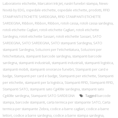
Laboratorio etichette
,
Marcatori Ink Jet
,
nastri funebri stampa
,
News-
Novità by EDG
,
ospedale etichette
,
ospedale etichette
,
prodotti
,
RFID
STAMPANTI ETICHETTE SARDEGNA
,
RFID STAMPANTI ETICHETTE
SARDEGNA
,
Ribbon
,
Ribbon
,
Ribbon
,
rotoli cassa
,
rotoli cassa sardegna
,
rotoli etichette Cagliari
,
rotoli etichette Cagliari
,
rotoli etichette
Sardegna
,
rotoli etichette Sassari
,
rotoli etichette Sassari
,
SATO
SARDEGNA
,
SATO SARDEGNA
,
SATO stampanti Sardegna
,
SATO
stampanti Sardegna
,
Soluzioni per l'etichettatura
,
Soluzioni per
l’etichettatura
,
stampanti barcode sardegna
,
stampanti barcode
sardegna
,
stampanti industriali
,
stampanti industriali
,
stampanti logistica
,
stampanti mobili
,
stampanti onoranze funebri
,
Stampanti per card e
badge
,
Stampanti per card e badge
,
Stampanti per etichette
,
Stampanti
per etichette
,
stampanti per la logistica
,
Stampanti RFID
,
Stampanti RFID
,
Stampanti SATO
,
stampanti sato Cg408e sardegna
,
stampanti sato
Cg408e sardegna
,
Stampanti SATO SARDEGNA
Tagged
barcode
stampa
,
barcode stampanti
,
carta termica per stampante SATO
,
Carta
termica per stampante Zebra
,
codice a barre cagliari
,
codice a barre
lettori
,
codice a barre sardegna
,
codice a barre stampa sardegna
,