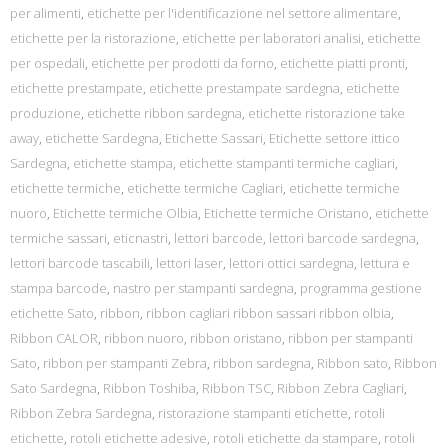
per alimenti
,
etichette per l'identificazione nel settore alimentare
,
etichette per la ristorazione
,
etichette per laboratori analisi
,
etichette
per ospedali
,
etichette per prodotti da forno
,
etichette piatti pronti
,
etichette prestampate
,
etichette prestampate sardegna
,
etichette
produzione
,
etichette ribbon sardegna
,
etichette ristorazione take
away
,
etichette Sardegna
,
Etichette Sassari
,
Etichette settore ittico
Sardegna
,
etichette stampa
,
etichette stampanti termiche cagliari
,
etichette termiche
,
etichette termiche Cagliari
,
etichette termiche
nuoro
,
Etichette termiche Olbia
,
Etichette termiche Oristano
,
etichette
termiche sassari
,
eticnastri
,
lettori barcode
,
lettori barcode sardegna
,
lettori barcode tascabili
,
lettori laser
,
lettori ottici sardegna
,
lettura e
stampa barcode
,
nastro per stampanti sardegna
,
programma gestione
etichette Sato
,
ribbon
,
ribbon cagliari ribbon sassari ribbon olbia
,
Ribbon CALOR
,
ribbon nuoro
,
ribbon oristano
,
ribbon per stampanti
Sato
,
ribbon per stampanti Zebra
,
ribbon sardegna
,
Ribbon sato
,
Ribbon
Sato Sardegna
,
Ribbon Toshiba
,
Ribbon TSC
,
Ribbon Zebra Cagliari
,
Ribbon Zebra Sardegna
,
ristorazione stampanti etichette
,
rotoli
etichette
,
rotoli etichette adesive
,
rotoli etichette da stampare
,
rotoli