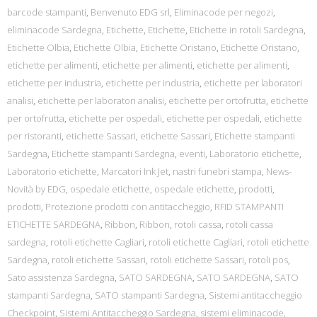
barcode stampanti
,
Benvenuto EDG srl
,
Eliminacode per negozi
,
eliminacode Sardegna
,
Etichette
,
Etichette
,
Etichette in rotoli Sardegna
,
Etichette Olbia
,
Etichette Olbia
,
Etichette Oristano
,
Etichette Oristano
,
etichette per alimenti
,
etichette per alimenti
,
etichette per alimenti
,
etichette per industria
,
etichette per industria
,
etichette per laboratori
analisi
,
etichette per laboratori analisi
,
etichette per ortofrutta
,
etichette
per ortofrutta
,
etichette per ospedali
,
etichette per ospedali
,
etichette
per ristoranti
,
etichette Sassari
,
etichette Sassari
,
Etichette stampanti
Sardegna
,
Etichette stampanti Sardegna
,
eventi
,
Laboratorio etichette
,
Laboratorio etichette
,
Marcatori Ink Jet
,
nastri funebri stampa
,
News-
Novità by EDG
,
ospedale etichette
,
ospedale etichette
,
prodotti
,
prodotti
,
Protezione prodotti con antitaccheggio
,
RFID STAMPANTI
ETICHETTE SARDEGNA
,
Ribbon
,
Ribbon
,
rotoli cassa
,
rotoli cassa
sardegna
,
rotoli etichette Cagliari
,
rotoli etichette Cagliari
,
rotoli etichette
Sardegna
,
rotoli etichette Sassari
,
rotoli etichette Sassari
,
rotoli pos
,
Sato assistenza Sardegna
,
SATO SARDEGNA
,
SATO SARDEGNA
,
SATO
stampanti Sardegna
,
SATO stampanti Sardegna
,
Sistemi antitaccheggio
Checkpoint
,
Sistemi Antitaccheggio Sardegna
,
sistemi eliminacode
,