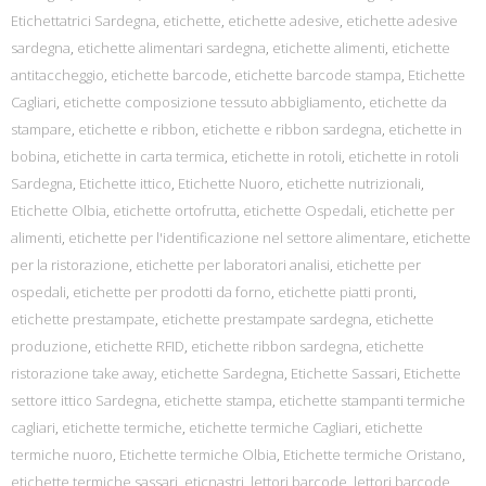
Etichettatrici Sardegna
,
etichette
,
etichette adesive
,
etichette adesive
sardegna
,
etichette alimentari sardegna
,
etichette alimenti
,
etichette
antitaccheggio
,
etichette barcode
,
etichette barcode stampa
,
Etichette
Cagliari
,
etichette composizione tessuto abbigliamento
,
etichette da
stampare
,
etichette e ribbon
,
etichette e ribbon sardegna
,
etichette in
bobina
,
etichette in carta termica
,
etichette in rotoli
,
etichette in rotoli
Sardegna
,
Etichette ittico
,
Etichette Nuoro
,
etichette nutrizionali
,
Etichette Olbia
,
etichette ortofrutta
,
etichette Ospedali
,
etichette per
alimenti
,
etichette per l'identificazione nel settore alimentare
,
etichette
per la ristorazione
,
etichette per laboratori analisi
,
etichette per
ospedali
,
etichette per prodotti da forno
,
etichette piatti pronti
,
etichette prestampate
,
etichette prestampate sardegna
,
etichette
produzione
,
etichette RFID
,
etichette ribbon sardegna
,
etichette
ristorazione take away
,
etichette Sardegna
,
Etichette Sassari
,
Etichette
settore ittico Sardegna
,
etichette stampa
,
etichette stampanti termiche
cagliari
,
etichette termiche
,
etichette termiche Cagliari
,
etichette
termiche nuoro
,
Etichette termiche Olbia
,
Etichette termiche Oristano
,
etichette termiche sassari
,
eticnastri
,
lettori barcode
,
lettori barcode