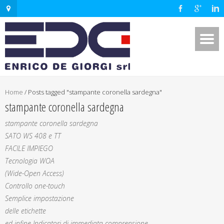
Home
/
Posts tagged "stampante coronella sardegna"
stampante coronella sardegna
stampante coronella sardegna
SATO WS 408 e TT
FACILE IMPIEGO
Tecnologia WOA
(Wide-Open Access)
Controllo one-touch
Semplice impostazione
delle etichette
ed infine Indicatori di immediata comprensione