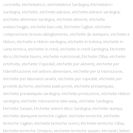
coronella
,
etichettatrice
,
etichettatrice Sardegna
,
Etichettatrici
Sardegna
,
etichette
,
etichette adesive
,
etichette adesive sardegna
,
etichette alimentari sardegna
,
etichette alimenti
,
etichette
antitaccheggio
,
etichette barcode
,
Etichette Cagliari
,
etichette
composizione tessuto abbigliamento
,
etichette da stampare
,
etichette e
ribbon
,
etichette e ribbon sardegna
,
etichette in bobina
,
etichette in
carta termica
,
etichette in rotoli
,
etichette in rotoli Sardegna
,
Etichette
ittico
,
Etichette Nuoro
,
etichette nutrizionali
,
Etichette Olbia
,
etichette
ortofrutta
,
etichette Ospedali
,
etichette per alimenti
,
etichette per
l'identificazione nel settore alimentare
,
etichette per la ristorazione
,
etichette per laboratori analisi
,
etichette per ospedali
,
etichette per
prodotti da forno
,
etichette piatti pronti
,
etichette prestampate
,
etichette prestampate sardegna
,
etichette produzione
,
etichette ribbon
sardegna
,
etichette ristorazione take away
,
etichette Sardegna
,
Etichette Sassari
,
Etichette settore ittico Sardegna
,
etichette stampa
,
etichette stampanti termiche cagliari
,
etichette termiche
,
etichette
termiche Cagliari
,
etichette termiche nuoro
,
Etichette termiche Olbia
,
Etichette termiche Oristano
,
etichette termiche sassari
,
eticnastri
,
lettori