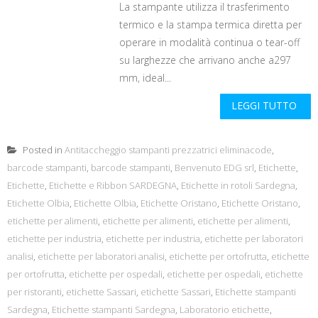
La stampante utilizza il trasferimento
termico e la stampa termica diretta per
operare in modalità continua o tear-off
su larghezze che arrivano anche a297
mm, ideal...
LEGGI TUTTO
Posted in
Antitaccheggio stampanti prezzatrici eliminacode
,
barcode stampanti
,
barcode stampanti
,
Benvenuto EDG srl
,
Etichette
,
Etichette
,
Etichette e Ribbon SARDEGNA
,
Etichette in rotoli Sardegna
,
Etichette Olbia
,
Etichette Olbia
,
Etichette Oristano
,
Etichette Oristano
,
etichette per alimenti
,
etichette per alimenti
,
etichette per alimenti
,
etichette per industria
,
etichette per industria
,
etichette per laboratori
analisi
,
etichette per laboratori analisi
,
etichette per ortofrutta
,
etichette
per ortofrutta
,
etichette per ospedali
,
etichette per ospedali
,
etichette
per ristoranti
,
etichette Sassari
,
etichette Sassari
,
Etichette stampanti
Sardegna
,
Etichette stampanti Sardegna
,
Laboratorio etichette
,