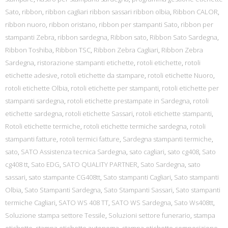
Sato
,
ribbon
,
ribbon cagliari ribbon sassari ribbon olbia
,
Ribbon CALOR
,
ribbon nuoro
,
ribbon oristano
,
ribbon per stampanti Sato
,
ribbon per
stampanti Zebra
,
ribbon sardegna
,
Ribbon sato
,
Ribbon Sato Sardegna
,
Ribbon Toshiba
,
Ribbon TSC
,
Ribbon Zebra Cagliari
,
Ribbon Zebra
Sardegna
,
ristorazione stampanti etichette
,
rotoli etichette
,
rotoli
etichette adesive
,
rotoli etichette da stampare
,
rotoli etichette Nuoro
,
rotoli etichette Olbia
,
rotoli etichette per stampanti
,
rotoli etichette per
stampanti sardegna
,
rotoli etichette prestampate in Sardegna
,
rotoli
etichette sardegna
,
rotoli etichette Sassari
,
rotoli etichette stampanti
,
Rotoli etichette termiche
,
rotoli etichette termiche sardegna
,
rotoli
stampanti fatture
,
rotoli termici fatture
,
Sardegna stampanti termiche
,
sato
,
SATO Assistenza tecnica Sardegna
,
sato cagliari
,
sato cg408
,
Sato
cg408 tt
,
Sato EDG
,
SATO QUALITY PARTNER
,
Sato Sardegna
,
sato
sassari
,
sato stampante CG408tt
,
Sato stampanti Cagliari
,
Sato stampanti
Olbia
,
Sato Stampanti Sardegna
,
Sato Stampanti Sassari
,
Sato stampanti
termiche Cagliari
,
SATO WS 408 TT
,
SATO WS Sardegna
,
Sato Ws408tt
,
Soluzione stampa settore Tessile
,
Soluzioni settore funerario
,
stampa