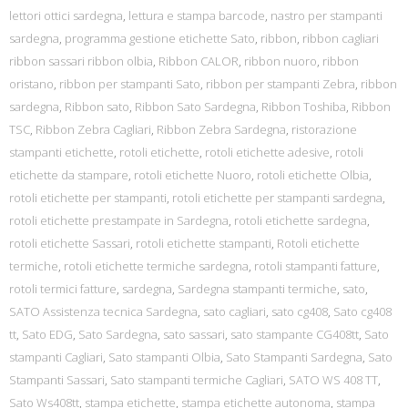
lettori ottici sardegna
,
lettura e stampa barcode
,
nastro per stampanti
sardegna
,
programma gestione etichette Sato
,
ribbon
,
ribbon cagliari
ribbon sassari ribbon olbia
,
Ribbon CALOR
,
ribbon nuoro
,
ribbon
oristano
,
ribbon per stampanti Sato
,
ribbon per stampanti Zebra
,
ribbon
sardegna
,
Ribbon sato
,
Ribbon Sato Sardegna
,
Ribbon Toshiba
,
Ribbon
TSC
,
Ribbon Zebra Cagliari
,
Ribbon Zebra Sardegna
,
ristorazione
stampanti etichette
,
rotoli etichette
,
rotoli etichette adesive
,
rotoli
etichette da stampare
,
rotoli etichette Nuoro
,
rotoli etichette Olbia
,
rotoli etichette per stampanti
,
rotoli etichette per stampanti sardegna
,
rotoli etichette prestampate in Sardegna
,
rotoli etichette sardegna
,
rotoli etichette Sassari
,
rotoli etichette stampanti
,
Rotoli etichette
termiche
,
rotoli etichette termiche sardegna
,
rotoli stampanti fatture
,
rotoli termici fatture
,
sardegna
,
Sardegna stampanti termiche
,
sato
,
SATO Assistenza tecnica Sardegna
,
sato cagliari
,
sato cg408
,
Sato cg408
tt
,
Sato EDG
,
Sato Sardegna
,
sato sassari
,
sato stampante CG408tt
,
Sato
stampanti Cagliari
,
Sato stampanti Olbia
,
Sato Stampanti Sardegna
,
Sato
Stampanti Sassari
,
Sato stampanti termiche Cagliari
,
SATO WS 408 TT
,
Sato Ws408tt
,
stampa etichette
,
stampa etichette autonoma
,
stampa