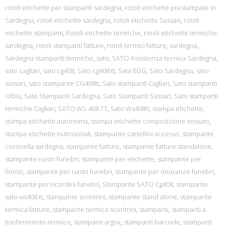
rotoli etichette per stampanti sardegna
,
rotoli etichette prestampate in
Sardegna
,
rotoli etichette sardegna
,
rotoli etichette Sassari
,
rotoli
etichette stampanti
,
Rotoli etichette termiche
,
rotoli etichette termiche
sardegna
,
rotoli stampanti fatture
,
rotoli termici fatture
,
sardegna
,
Sardegna stampanti termiche
,
sato
,
SATO Assistenza tecnica Sardegna
,
sato cagliari
,
sato cg408
,
Sato cg408 tt
,
Sato EDG
,
Sato Sardegna
,
sato
sassari
,
sato stampante CG408tt
,
Sato stampanti Cagliari
,
Sato stampanti
Olbia
,
Sato Stampanti Sardegna
,
Sato Stampanti Sassari
,
Sato stampanti
termiche Cagliari
,
SATO WS 408 TT
,
Sato Ws408tt
,
stampa etichette
,
stampa etichette autonoma
,
stampa etichette composizione tessuto
,
stampa etichette nutrizionali
,
stampante cartellini accesso
,
stampante
coronella sardegna
,
stampante fatture
,
stampante fatture standalone
,
stampante nastri funebri
,
stampante per etichette
,
stampante per
fioristi
,
stampante per nastri funebri
,
stampante per onoranze funebri
,
stampante per ricordini funebri
,
Stampante SATO Cg408
,
stampante
sato ws408 tt
,
stampante scontrini
,
stampante stand alone
,
stampante
termica fatture
,
stampante termica scontrini
,
stampanti
,
stampanti a
trasferimento termico
,
stampanti argox
,
stampanti barcode
,
stampanti