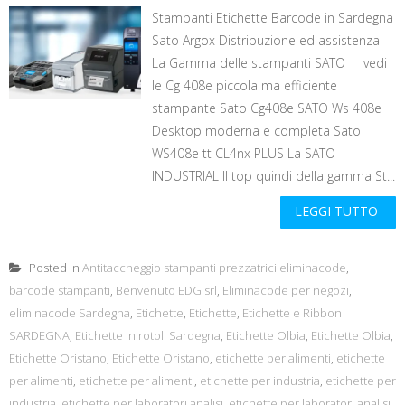
Stampanti Etichette Barcode in Sardegna
Sato Argox Distribuzione ed assistenza
La Gamma delle stampanti SATO vedi
le Cg 408e piccola ma efficiente
stampante Sato Cg408e SATO Ws 408e
Desktop moderna e completa Sato
WS408e tt CL4nx PLUS La SATO
INDUSTRIAL Il top quindi della gamma St...
LEGGI TUTTO
Posted in
Antitaccheggio stampanti prezzatrici eliminacode
,
barcode stampanti
,
Benvenuto EDG srl
,
Eliminacode per negozi
,
eliminacode Sardegna
,
Etichette
,
Etichette
,
Etichette e Ribbon
SARDEGNA
,
Etichette in rotoli Sardegna
,
Etichette Olbia
,
Etichette Olbia
,
Etichette Oristano
,
Etichette Oristano
,
etichette per alimenti
,
etichette
per alimenti
,
etichette per alimenti
,
etichette per industria
,
etichette per
industria
,
etichette per laboratori analisi
,
etichette per laboratori analisi
,