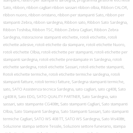
stampare
,
nastro per stampanti sardegna
,
programma gestione etichette
Sato
,
ribbon
,
ribbon cagliari ribbon sassari ribbon olbia
,
Ribbon CALOR
,
ribbon nuoro
,
ribbon oristano
,
ribbon per stampanti Sato
,
ribbon per
stampanti Zebra
,
ribbon sardegna
,
Ribbon sato
,
Ribbon Sato Sardegna
,
Ribbon Toshiba
,
Ribbon TSC
,
Ribbon Zebra Cagliari
,
Ribbon Zebra
Sardegna
,
ristorazione stampanti etichette
,
rotoli etichette
,
rotoli
etichette adesive
,
rotoli etichette da stampare
,
rotoli etichette Nuoro
,
rotoli etichette Olbia
,
rotoli etichette per stampanti
,
rotoli etichette per
stampanti sardegna
,
rotoli etichette prestampate in Sardegna
,
rotoli
etichette sardegna
,
rotoli etichette Sassari
,
rotoli etichette stampanti
,
Rotoli etichette termiche
,
rotoli etichette termiche sardegna
,
rotoli
stampanti fatture
,
rotoli termici fatture
,
Sardegna stampanti termiche
,
sato
,
SATO Assistenza tecnica Sardegna
,
sato cagliari
,
sato cg408
,
Sato
cg408 tt
,
Sato EDG
,
SATO QUALITY PARTNER
,
Sato Sardegna
,
sato
sassari
,
sato stampante CG408tt
,
Sato stampanti Cagliari
,
Sato stampanti
Olbia
,
Sato Stampanti Sardegna
,
Sato Stampanti Sassari
,
Sato stampanti
termiche Cagliari
,
SATO WS 408 TT
,
SATO WS Sardegna
,
Sato Ws408tt
,
Soluzione stampa settore Tessile
,
Soluzioni settore funerario
,
stampa