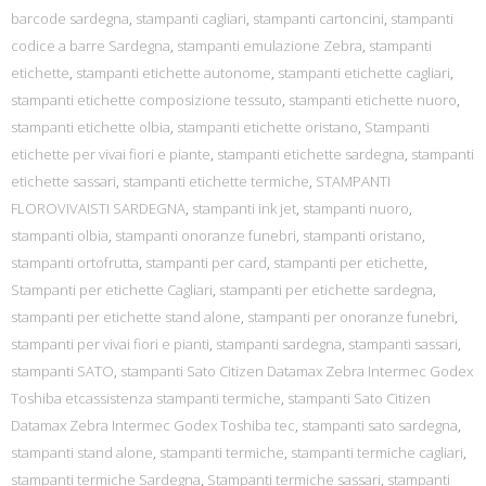
barcode sardegna
,
stampanti cagliari
,
stampanti cartoncini
,
stampanti
codice a barre Sardegna
,
stampanti emulazione Zebra
,
stampanti
etichette
,
stampanti etichette autonome
,
stampanti etichette cagliari
,
stampanti etichette composizione tessuto
,
stampanti etichette nuoro
,
stampanti etichette olbia
,
stampanti etichette oristano
,
Stampanti
etichette per vivai fiori e piante
,
stampanti etichette sardegna
,
stampanti
etichette sassari
,
stampanti etichette termiche
,
STAMPANTI
FLOROVIVAISTI SARDEGNA
,
stampanti ink jet
,
stampanti nuoro
,
stampanti olbia
,
stampanti onoranze funebri
,
stampanti oristano
,
stampanti ortofrutta
,
stampanti per card
,
stampanti per etichette
,
Stampanti per etichette Cagliari
,
stampanti per etichette sardegna
,
stampanti per etichette stand alone
,
stampanti per onoranze funebri
,
stampanti per vivai fiori e pianti
,
stampanti sardegna
,
stampanti sassari
,
stampanti SATO
,
stampanti Sato Citizen Datamax Zebra Intermec Godex
Toshiba etcassistenza stampanti termiche
,
stampanti Sato Citizen
Datamax Zebra Intermec Godex Toshiba tec
,
stampanti sato sardegna
,
stampanti stand alone
,
stampanti termiche
,
stampanti termiche cagliari
,
stampanti termiche Sardegna
,
Stampanti termiche sassari
,
stampanti