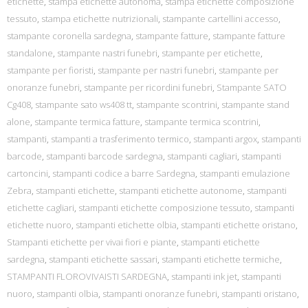
etichette
,
stampa etichette autonoma
,
stampa etichette composizione
tessuto
,
stampa etichette nutrizionali
,
stampante cartellini accesso
,
stampante coronella sardegna
,
stampante fatture
,
stampante fatture
standalone
,
stampante nastri funebri
,
stampante per etichette
,
stampante per fioristi
,
stampante per nastri funebri
,
stampante per
onoranze funebri
,
stampante per ricordini funebri
,
Stampante SATO
Cg408
,
stampante sato ws408 tt
,
stampante scontrini
,
stampante stand
alone
,
stampante termica fatture
,
stampante termica scontrini
,
stampanti
,
stampanti a trasferimento termico
,
stampanti argox
,
stampanti
barcode
,
stampanti barcode sardegna
,
stampanti cagliari
,
stampanti
cartoncini
,
stampanti codice a barre Sardegna
,
stampanti emulazione
Zebra
,
stampanti etichette
,
stampanti etichette autonome
,
stampanti
etichette cagliari
,
stampanti etichette composizione tessuto
,
stampanti
etichette nuoro
,
stampanti etichette olbia
,
stampanti etichette oristano
,
Stampanti etichette per vivai fiori e piante
,
stampanti etichette
sardegna
,
stampanti etichette sassari
,
stampanti etichette termiche
,
STAMPANTI FLOROVIVAISTI SARDEGNA
,
stampanti ink jet
,
stampanti
nuoro
,
stampanti olbia
,
stampanti onoranze funebri
,
stampanti oristano
,