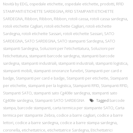
Novità by EDG
,
ospedale etichette
,
ospedale etichette
,
prodotti
,
RFID
STAMPANTI ETICHETTE SARDEGNA
,
RFID STAMPANTI ETICHETTE
SARDEGNA
,
Ribbon
,
Ribbon
,
Ribbon
,
rotoli cassa
,
rotoli cassa sardegna
,
rotoli etichette Cagliari
,
rotoli etichette Cagliari
,
rotoli etichette
Sardegna
,
rotoli etichette Sassari
,
rotoli etichette Sassari
,
SATO
SARDEGNA
,
SATO SARDEGNA
,
SATO stampanti Sardegna
,
SATO
stampanti Sardegna
,
Soluzioni per l'etichettatura
,
Soluzioni per
l’etichettatura
,
stampanti barcode sardegna
,
stampanti barcode
sardegna
,
stampanti industriali
,
stampanti industriali
,
stampanti logistica
,
stampanti mobili
,
stampanti onoranze funebri
,
Stampanti per card e
badge
,
Stampanti per card e badge
,
Stampanti per etichette
,
Stampanti
per etichette
,
stampanti per la logistica
,
Stampanti RFID
,
Stampanti RFID
,
Stampanti SATO
,
stampanti sato Cg408e sardegna
,
stampanti sato
Cg408e sardegna
,
Stampanti SATO SARDEGNA
Tagged
barcode
stampa
,
barcode stampanti
,
carta termica per stampante SATO
,
Carta
termica per stampante Zebra
,
codice a barre cagliari
,
codice a barre
lettori
,
codice a barre sardegna
,
codice a barre stampa sardegna
,
coronella
,
etichettatrice
,
etichettatrice Sardegna
,
Etichettatrici