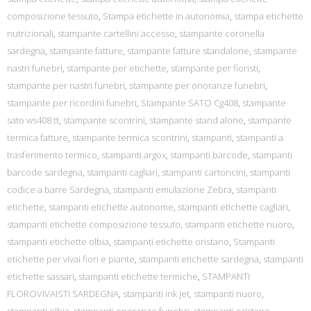
composizione tessuto
,
Stampa etichette in autonomia
,
stampa etichette
nutrizionali
,
stampante cartellini accesso
,
stampante coronella
sardegna
,
stampante fatture
,
stampante fatture standalone
,
stampante
nastri funebri
,
stampante per etichette
,
stampante per fioristi
,
stampante per nastri funebri
,
stampante per onoranze funebri
,
stampante per ricordini funebri
,
Stampante SATO Cg408
,
stampante
sato ws408 tt
,
stampante scontrini
,
stampante stand alone
,
stampante
termica fatture
,
stampante termica scontrini
,
stampanti
,
stampanti a
trasferimento termico
,
stampanti argox
,
stampanti barcode
,
stampanti
barcode sardegna
,
stampanti cagliari
,
stampanti cartoncini
,
stampanti
codice a barre Sardegna
,
stampanti emulazione Zebra
,
stampanti
etichette
,
stampanti etichette autonome
,
stampanti etichette cagliari
,
stampanti etichette composizione tessuto
,
stampanti etichette nuoro
,
stampanti etichette olbia
,
stampanti etichette oristano
,
Stampanti
etichette per vivai fiori e piante
,
stampanti etichette sardegna
,
stampanti
etichette sassari
,
stampanti etichette termiche
,
STAMPANTI
FLOROVIVAISTI SARDEGNA
,
stampanti ink jet
,
stampanti nuoro
,