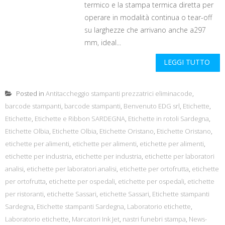
termico e la stampa termica diretta per
operare in modalità continua o tear-off
su larghezze che arrivano anche a297
mm, ideal...
LEGGI TUTTO
Posted in
Antitaccheggio stampanti prezzatrici eliminacode
,
barcode stampanti
,
barcode stampanti
,
Benvenuto EDG srl
,
Etichette
,
Etichette
,
Etichette e Ribbon SARDEGNA
,
Etichette in rotoli Sardegna
,
Etichette Olbia
,
Etichette Olbia
,
Etichette Oristano
,
Etichette Oristano
,
etichette per alimenti
,
etichette per alimenti
,
etichette per alimenti
,
etichette per industria
,
etichette per industria
,
etichette per laboratori
analisi
,
etichette per laboratori analisi
,
etichette per ortofrutta
,
etichette
per ortofrutta
,
etichette per ospedali
,
etichette per ospedali
,
etichette
per ristoranti
,
etichette Sassari
,
etichette Sassari
,
Etichette stampanti
Sardegna
,
Etichette stampanti Sardegna
,
Laboratorio etichette
,
Laboratorio etichette
,
Marcatori Ink Jet
,
nastri funebri stampa
,
News-