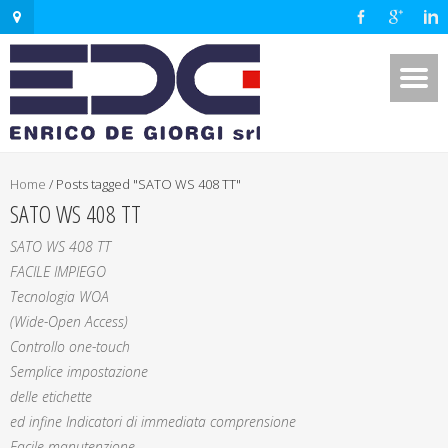
Home
/
Posts tagged "SATO WS 408 TT"
SATO WS 408 TT
SATO WS 408 TT
FACILE IMPIEGO
Tecnologia WOA
(Wide-Open Access)
Controllo one-touch
Semplice impostazione
delle etichette
ed infine Indicatori di immediata comprensione
Facile manutenzione