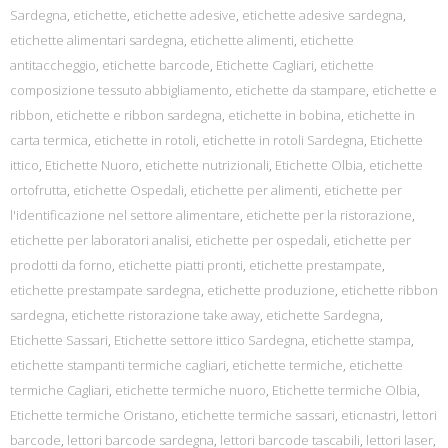
Sardegna
,
etichette
,
etichette adesive
,
etichette adesive sardegna
,
etichette alimentari sardegna
,
etichette alimenti
,
etichette
antitaccheggio
,
etichette barcode
,
Etichette Cagliari
,
etichette
composizione tessuto abbigliamento
,
etichette da stampare
,
etichette e
ribbon
,
etichette e ribbon sardegna
,
etichette in bobina
,
etichette in
carta termica
,
etichette in rotoli
,
etichette in rotoli Sardegna
,
Etichette
ittico
,
Etichette Nuoro
,
etichette nutrizionali
,
Etichette Olbia
,
etichette
ortofrutta
,
etichette Ospedali
,
etichette per alimenti
,
etichette per
l'identificazione nel settore alimentare
,
etichette per la ristorazione
,
etichette per laboratori analisi
,
etichette per ospedali
,
etichette per
prodotti da forno
,
etichette piatti pronti
,
etichette prestampate
,
etichette prestampate sardegna
,
etichette produzione
,
etichette ribbon
sardegna
,
etichette ristorazione take away
,
etichette Sardegna
,
Etichette Sassari
,
Etichette settore ittico Sardegna
,
etichette stampa
,
etichette stampanti termiche cagliari
,
etichette termiche
,
etichette
termiche Cagliari
,
etichette termiche nuoro
,
Etichette termiche Olbia
,
Etichette termiche Oristano
,
etichette termiche sassari
,
eticnastri
,
lettori
barcode
,
lettori barcode sardegna
,
lettori barcode tascabili
,
lettori laser
,