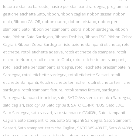
lettura e stampa barcode
,
nastro per stampanti sardegna
,
programma
gestione etichette Sato
,
ribbon
,
ribbon cagliari ribbon sassari ribbon
olbia
,
Ribbon CALOR
,
ribbon nuoro
,
ribbon oristano
,
ribbon per
stampanti Sato
,
ribbon per stampanti Zebra
,
ribbon sardegna
,
Ribbon
sato
,
Ribbon Sato Sardegna
,
Ribbon Toshiba
,
Ribbon TSC
,
Ribbon Zebra
Cagliari
,
Ribbon Zebra Sardegna
,
ristorazione stampanti etichette
,
rotoli
etichette
,
rotoli etichette adesive
,
rotoli etichette da stampare
,
rotoli
etichette Nuoro
,
rotoli etichette Olbia
,
rotoli etichette per stampanti
,
rotoli etichette per stampanti sardegna
,
rotoli etichette prestampate in
Sardegna
,
rotoli etichette sardegna
,
rotoli etichette Sassari
,
rotoli
etichette stampanti
,
Rotoli etichette termiche
,
rotoli etichette termiche
sardegna
,
rotoli stampanti fatture
,
rotoli termici fatture
,
sardegna
,
Sardegna stampanti termiche
,
sato
,
SATO Assistenza tecnica Sardegna
,
sato cagliari
,
sato cg408
,
Sato cg408 tt
,
SATO CL4NX PLUS
,
Sato EDG
,
Sato Sardegna
,
sato sassari
,
sato stampante CG408tt
,
Sato stampanti
Cagliari
,
Sato stampanti Olbia
,
Sato Stampanti Sardegna
,
Sato Stampanti
Sassari
,
Sato stampanti termiche Cagliari
,
SATO WS 408 TT
,
Sato Ws408tt
,
stampa etichette
,
stampa etichette autonoma
,
stampa etichette