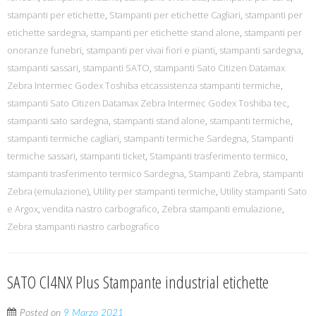
stampanti per etichette
,
Stampanti per etichette Cagliari
,
stampanti per
etichette sardegna
,
stampanti per etichette stand alone
,
stampanti per
onoranze funebri
,
stampanti per vivai fiori e pianti
,
stampanti sardegna
,
stampanti sassari
,
stampanti SATO
,
stampanti Sato Citizen Datamax
Zebra Intermec Godex Toshiba etcassistenza stampanti termiche
,
stampanti Sato Citizen Datamax Zebra Intermec Godex Toshiba tec
,
stampanti sato sardegna
,
stampanti stand alone
,
stampanti termiche
,
stampanti termiche cagliari
,
stampanti termiche Sardegna
,
Stampanti
termiche sassari
,
stampanti ticket
,
Stampanti trasferimento termico
,
stampanti trasferimento termico Sardegna
,
Stampanti Zebra
,
stampanti
Zebra (emulazione)
,
Utility per stampanti termiche
,
Utility stampanti Sato
e Argox
,
vendita nastro carbografico
,
Zebra stampanti emulazione
,
Zebra stampanti nastro carbografico
SATO Cl4NX Plus Stampante industrial etichette
Posted on
9 Marzo 2021