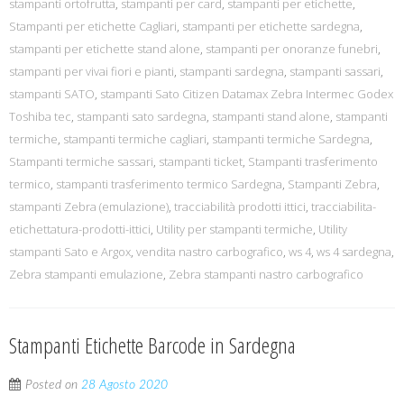
stampanti ortofrutta
,
stampanti per card
,
stampanti per etichette
,
Stampanti per etichette Cagliari
,
stampanti per etichette sardegna
,
stampanti per etichette stand alone
,
stampanti per onoranze funebri
,
stampanti per vivai fiori e pianti
,
stampanti sardegna
,
stampanti sassari
,
stampanti SATO
,
stampanti Sato Citizen Datamax Zebra Intermec Godex
Toshiba tec
,
stampanti sato sardegna
,
stampanti stand alone
,
stampanti
termiche
,
stampanti termiche cagliari
,
stampanti termiche Sardegna
,
Stampanti termiche sassari
,
stampanti ticket
,
Stampanti trasferimento
termico
,
stampanti trasferimento termico Sardegna
,
Stampanti Zebra
,
stampanti Zebra (emulazione)
,
tracciabilità prodotti ittici
,
tracciabilita-
etichettatura-prodotti-ittici
,
Utility per stampanti termiche
,
Utility
stampanti Sato e Argox
,
vendita nastro carbografico
,
ws 4
,
ws 4 sardegna
,
Zebra stampanti emulazione
,
Zebra stampanti nastro carbografico
Stampanti Etichette Barcode in Sardegna
Posted on
28 Agosto 2020