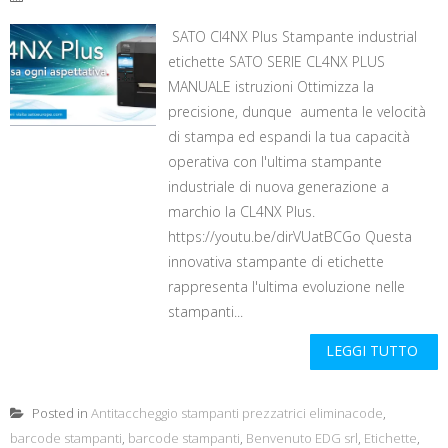
SATO Cl4NX Plus Stampante industrial
etichette SATO SERIE CL4NX PLUS
MANUALE istruzioni Ottimizza la
precisione, dunque aumenta le velocità
di stampa ed espandi la tua capacità
operativa con l'ultima stampante
industriale di nuova generazione a
marchio la CL4NX Plus.
https://youtu.be/dirVUatBCGo Questa
innovativa stampante di etichette
rappresenta l'ultima evoluzione nelle
stampanti...
LEGGI TUTTO
Posted in
Antitaccheggio stampanti prezzatrici eliminacode
,
barcode stampanti
,
barcode stampanti
,
Benvenuto EDG srl
,
Etichette
,