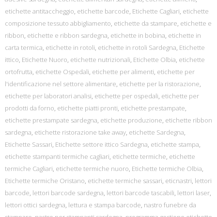
etichette antitaccheggio
,
etichette barcode
,
Etichette Cagliari
,
etichette
composizione tessuto abbigliamento
,
etichette da stampare
,
etichette e
ribbon
,
etichette e ribbon sardegna
,
etichette in bobina
,
etichette in
carta termica
,
etichette in rotoli
,
etichette in rotoli Sardegna
,
Etichette
ittico
,
Etichette Nuoro
,
etichette nutrizionali
,
Etichette Olbia
,
etichette
ortofrutta
,
etichette Ospedali
,
etichette per alimenti
,
etichette per
l'identificazione nel settore alimentare
,
etichette per la ristorazione
,
etichette per laboratori analisi
,
etichette per ospedali
,
etichette per
prodotti da forno
,
etichette piatti pronti
,
etichette prestampate
,
etichette prestampate sardegna
,
etichette produzione
,
etichette ribbon
sardegna
,
etichette ristorazione take away
,
etichette Sardegna
,
Etichette Sassari
,
Etichette settore ittico Sardegna
,
etichette stampa
,
etichette stampanti termiche cagliari
,
etichette termiche
,
etichette
termiche Cagliari
,
etichette termiche nuoro
,
Etichette termiche Olbia
,
Etichette termiche Oristano
,
etichette termiche sassari
,
eticnastri
,
lettori
barcode
,
lettori barcode sardegna
,
lettori barcode tascabili
,
lettori laser
,
lettori ottici sardegna
,
lettura e stampa barcode
,
nastro funebre da