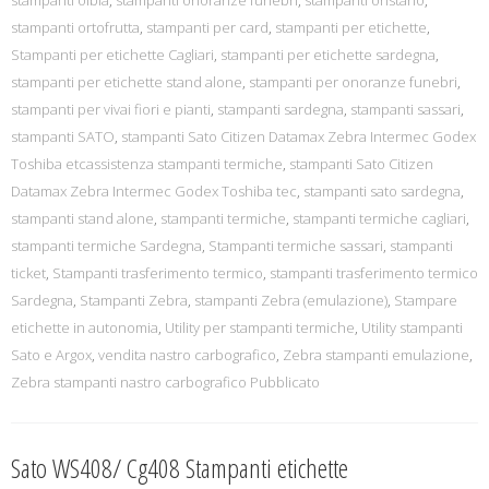
stampanti olbia
,
stampanti onoranze funebri
,
stampanti oristano
,
stampanti ortofrutta
,
stampanti per card
,
stampanti per etichette
,
Stampanti per etichette Cagliari
,
stampanti per etichette sardegna
,
stampanti per etichette stand alone
,
stampanti per onoranze funebri
,
stampanti per vivai fiori e pianti
,
stampanti sardegna
,
stampanti sassari
,
stampanti SATO
,
stampanti Sato Citizen Datamax Zebra Intermec Godex
Toshiba etcassistenza stampanti termiche
,
stampanti Sato Citizen
Datamax Zebra Intermec Godex Toshiba tec
,
stampanti sato sardegna
,
stampanti stand alone
,
stampanti termiche
,
stampanti termiche cagliari
,
stampanti termiche Sardegna
,
Stampanti termiche sassari
,
stampanti
ticket
,
Stampanti trasferimento termico
,
stampanti trasferimento termico
Sardegna
,
Stampanti Zebra
,
stampanti Zebra (emulazione)
,
Stampare
etichette in autonomia
,
Utility per stampanti termiche
,
Utility stampanti
Sato e Argox
,
vendita nastro carbografico
,
Zebra stampanti emulazione
,
Zebra stampanti nastro carbografico Pubblicato
Sato WS408/ Cg408 Stampanti etichette