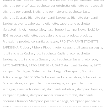
etichette per ortofrutta
,
etichette per ortofrutta
,
etichette per ospedali
,
etichette per ospedali
,
etichette per ristoranti
,
etichette Sassari
,
etichette Sassari
,
Etichette stampanti Sardegna
,
Etichette stampanti
Sardegna
,
eventi
,
Laboratorio etichette
,
Laboratorio etichette
,
Marcatori Ink Jet
,
monete false
,
nastri funebri stampa
,
News-Novità by
EDG
,
ospedale etichette
,
ospedale etichette
,
prodotti
,
prodotti
,
Protezione prodotti con antitaccheggio
,
RFID STAMPANTI ETICHETTE
SARDEGNA
,
Ribbon
,
Ribbon
,
Ribbon
,
rotoli cassa
,
rotoli cassa sardegna
,
rotoli etichette Cagliari
,
rotoli etichette Cagliari
,
rotoli etichette
Sardegna
,
rotoli etichette Sassari
,
rotoli etichette Sassari
,
rotoli pos
,
SATO SARDEGNA
,
SATO SARDEGNA
,
SATO stampanti Sardegna
,
SATO
stampanti Sardegna
,
Sistemi antitaccheggio Checkpoint
,
Soluzioni
Antitaccheggio SARDEGNA
,
Soluzioni per l'etichettatura
,
Soluzioni per
l’etichettatura
,
stampanti barcode sardegna
,
stampanti barcode
sardegna
,
stampanti industriali
,
stampanti industriali
,
stampanti logistica
,
stampanti logistica
,
stampanti mobili
,
stampanti mobili
,
stampanti
onoranze funebri
,
Stampanti per card e badge
,
Stampanti per card e