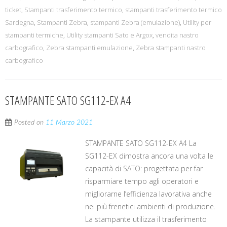
ticket
,
Stampanti trasferimento termico
,
stampanti trasferimento termico
Sardegna
,
Stampanti Zebra
,
stampanti Zebra (emulazione)
,
Utility per
stampanti termiche
,
Utility stampanti Sato e Argox
,
vendita nastro
carbografico
,
Zebra stampanti emulazione
,
Zebra stampanti nastro
carbografico
STAMPANTE SATO SG112-EX A4
Posted on
11 Marzo 2021
STAMPANTE SATO SG112-EX A4 La
SG112-EX dimostra ancora una volta le
capacità di SATO: progettata per far
risparmiare tempo agli operatori e
migliorarne l’efficienza lavorativa anche
nei più frenetici ambienti di produzione.
La stampante utilizza il trasferimento