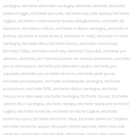
sardegna
,
etichette alimentari sardegna
,
etichette alimenti
,
etichette
antitaccheggio
,
etichette barcode
,
etichette barcode stampa
,
Etichette
Cagliari
,
etichette composizione tessuto abbigliamento
,
etichette da
stampare
,
etichette e ribbon
,
etichette e ribbon sardegna
,
etichette in
bobina
,
etichette in carta termica
,
etichette in rotoli
,
etichette in rotoli
Sardegna
,
Etichette ittico
,
Etichette Nuoro
,
etichette nutrizionali
,
Etichette Olbia
,
etichette ortofrutta
,
etichette Ospedali
,
etichette per
alimenti
,
etichette per l'identificazione nel settore alimentare
,
etichette
per la ristorazione
,
etichette per laboratori analisi
,
etichette per
ospedali
,
etichette per prodotti da forno
,
etichette piatti pronti
,
etichette prestampate
,
etichette prestampate sardegna
,
etichette
produzione
,
etichette RFID
,
etichette ribbon sardegna
,
etichette
ristorazione take away
,
etichette Sardegna
,
Etichette Sassari
,
Etichette
settore ittico Sardegna
,
etichette stampa
,
etichette stampanti termiche
cagliari
,
etichette termiche
,
etichette termiche Cagliari
,
etichette
termiche nuoro
,
Etichette termiche Olbia
,
Etichette termiche Oristano
,
etichette termiche sassari
,
eticnastri
,
lettori barcode
,
lettori barcode
sardegna
,
lettori barcode tascabili
,
lettori laser
,
lettori ottici sardegna
,