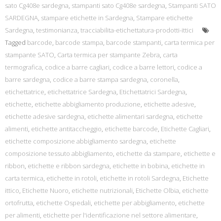
sato Cg408e sardegna
,
stampanti sato Cg408e sardegna
,
Stampanti SATO
SARDEGNA
,
stampare etichette in Sardegna
,
Stampare etichette
Sardegna
,
testimonianza
,
tracciabilita-etichettatura-prodotti-ittici
Tagged
barcode
,
barcode stampa
,
barcode stampanti
,
carta termica per
stampante SATO
,
Carta termica per stampante Zebra
,
carta
termografica
,
codice a barre cagliari
,
codice a barre lettori
,
codice a
barre sardegna
,
codice a barre stampa sardegna
,
coronella
,
etichettatrice
,
etichettatrice Sardegna
,
Etichettatrici Sardegna
,
etichette
,
etichette abbigliamento produzione
,
etichette adesive
,
etichette adesive sardegna
,
etichette alimentari sardegna
,
etichette
alimenti
,
etichette antitaccheggio
,
etichette barcode
,
Etichette Cagliari
,
etichette composizione abbigliamento sardegna
,
etichette
composizione tessuto abbigliamento
,
etichette da stampare
,
etichette e
ribbon
,
etichette e ribbon sardegna
,
etichette in bobina
,
etichette in
carta termica
,
etichette in rotoli
,
etichette in rotoli Sardegna
,
Etichette
ittico
,
Etichette Nuoro
,
etichette nutrizionali
,
Etichette Olbia
,
etichette
ortofrutta
,
etichette Ospedali
,
etichette per abbigliamento
,
etichette
per alimenti
,
etichette per l'identificazione nel settore alimentare
,