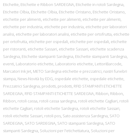
Etichette
,
Etichette e Ribbon SARDEGNA
,
Etichette in rotoli Sardegna
,
Etichette Olbia
,
Etichette Olbia
,
Etichette Oristano
,
Etichette Oristano
,
etichette per alimenti
,
etichette per alimenti
,
etichette per alimenti
,
etichette per industria
,
etichette per industria
,
etichette per laboratori
analisi
,
etichette per laboratori analisi
,
etichette per ortofrutta
,
etichette
per ortofrutta
,
etichette per ospedali
,
etichette per ospedali
,
etichette
per ristoranti
,
etichette Sassari
,
etichette Sassari
,
etichette scadenza
Sardegna
,
Etichette stampanti Sardegna
,
Etichette stampanti Sardegna
,
eventi
,
Laboratorio etichette
,
Laboratorio etichette
,
LettoriBarcode
,
Marcatori Ink Jet
,
METO Sardegna etichette e prezzatrici
,
nastri funebri
stampa
,
News-Novità by EDG
,
ospedale etichette
,
ospedale etichette
,
Prezzatrici Sardegna
,
prodotti
,
prodotti
,
RFID STAMPANTI ETICHETTE
SARDEGNA
,
RFID STAMPANTI ETICHETTE SARDEGNA
,
Ribbon
,
Ribbon
,
Ribbon
,
rotoli cassa
,
rotoli cassa sardegna
,
rotoli etichette Cagliari
,
rotoli
etichette Cagliari
,
rotoli etichette Sardegna
,
rotoli etichette Sassari
,
rotoli etichette Sassari
,
rotoli pos
,
Sato assistenza Sardegna
,
SATO
SARDEGNA
,
SATO SARDEGNA
,
SATO stampanti Sardegna
,
SATO
stampanti Sardegna
,
Soluzioni per l'etichettatura
,
Soluzioni per