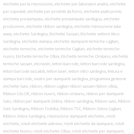
etichette per la ristorazione
,
etichette per laboratori analisi
,
etichette
per ospedali
,
etichette per prodotti da forno
,
etichette piatti pronti
,
etichette prestampate
,
etichette prestampate sardegna
,
etichette
produzione
,
etichette ribbon sardegna
,
etichette ristorazione take
away
,
etichette Sardegna
,
Etichette Sassari
,
Etichette settore ittico
Sardegna
,
etichette stampa
,
etichette stampanti termiche cagliari
,
etichette termiche
,
etichette termiche Cagliari
,
etichette termiche
nuoro
,
Etichette termiche Olbia
,
Etichette termiche Oristano
,
etichette
termiche sassari
,
eticnastri
,
lettori barcode
,
lettori barcode sardegna
,
lettori barcode tascabili
,
lettori laser
,
lettori ottici sardegna
,
lettura e
stampa barcode
,
nastro per stampanti sardegna
,
programma gestione
etichette Sato
,
ribbon
,
ribbon cagliari ribbon sassari ribbon olbia
,
Ribbon CALOR
,
ribbon nuoro
,
ribbon oristano
,
ribbon per stampanti
Sato
,
ribbon per stampanti Zebra
,
ribbon sardegna
,
Ribbon sato
,
Ribbon
Sato Sardegna
,
Ribbon Toshiba
,
Ribbon TSC
,
Ribbon Zebra Cagliari
,
Ribbon Zebra Sardegna
,
ristorazione stampanti etichette
,
rotoli
etichette
,
rotoli etichette adesive
,
rotoli etichette da stampare
,
rotoli
etichette Nuoro
,
rotoli etichette Olbia
,
rotoli etichette per stampanti
,