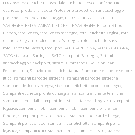
EDG
,
ospedale etichette
,
ospedale etichette
,
pesce confezionato
etichette
,
prodotti
,
prodotti
,
Protezione prodotti con antitaccheggio
,
protezioni adesive antitaccheggio
,
RFID STAMPANTI ETICHETTE
SARDEGNA
,
RFID STAMPANTI ETICHETTE SARDEGNA
,
Ribbon
,
Ribbon
,
Ribbon
,
rotoli cassa
,
rotoli cassa sardegna
,
rotoli etichette Cagliari
,
rotoli
etichette Cagliari
,
rotoli etichette Sardegna
,
rotoli etichette Sassari
,
rotoli etichette Sassari
,
rotoli pos
,
SATO SARDEGNA
,
SATO SARDEGNA
,
SATO stampanti Sardegna
,
SATO stampanti Sardegna
,
Sistemi
antitaccheggio Checkpoint
,
sistemi eliminacode
,
Soluzioni per
l'etichettatura
,
Soluzioni per l’etichettatura
,
Stampante etichette settore
ittico
,
stampanti barcode sardegna
,
stampanti barcode sardegna
,
stampanti desktop sardegna
,
stampanti etichette pronta consegna
,
Stampanti etichette pronta consegna
,
stampanti etichette termiche
,
stampanti industriali
,
stampanti industriali
,
stampanti logistica
,
stampanti
logistica
,
stampanti mobili
,
stampanti mobili
,
stampanti onoranze
funebri
,
Stampanti per card e badge
,
Stampanti per card e badge
,
Stampanti per etichette
,
Stampanti per etichette
,
stampanti per la
logistica
,
Stampanti RFID
,
Stampanti RFID
,
Stampanti SATO
,
stampanti