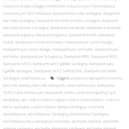
Soluzioni Antitaccheggio SARDEGNA
,
Soluzioni per l'etichettatura
,
Soluzioni per l’etichettatura
,
stampanti barcode sardegna
,
stampanti
barcode sardegna
,
Stampanti etichette pronta consegna
,
stampanti
etichette pronta consegna
,
stampanti industriali
,
stampanti industriali
,
stampanti logistica
,
stampanti logistica
,
stampanti mobili
,
stampanti
mobili
,
stampanti onoranze funebri
,
Stampanti per card e badge
,
Stampanti per card e badge
,
Stampanti per etichette
,
Stampanti per
etichette
,
stampanti per la logistica
,
Stampanti RFID
,
Stampanti RFID
,
Stampanti SATO
,
stampanti sato Cg408e sardegna
,
stampanti sato
Cg408e sardegna
,
Stampanti SATO SARDEGNA
,
Stampare etichette
Sardegna
,
testimonianza
Tagged
assistenza stampanti termiche
,
barcode stampa
,
barcode stampanti
,
carta termica per stampante
SATO
,
Carta termica per stampante Zebra
,
carta termografica
,
cg 4
sardegna
,
cg4
,
codice a barre cagliari
,
codice a barre lettori
,
codice a
barre sardegna
,
codice a barre stampa sardegna
,
coronella
,
etichettatrice
,
etichettatrice Sardegna
,
Etichettatrici Sardegna
,
etichettatura ittico sardegnas
,
etichette
,
etichette adesive
,
etichette
adesive sardegna
,
etichette alimentari sardegna
,
etichette alimenti
,