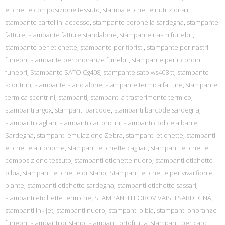
etichette composizione tessuto
,
stampa etichette nutrizionali
,
stampante cartellini accesso
,
stampante coronella sardegna
,
stampante
fatture
,
stampante fatture standalone
,
stampante nastri funebri
,
stampante per etichette
,
stampante per fioristi
,
stampante per nastri
funebri
,
stampante per onoranze funebri
,
stampante per ricordini
funebri
,
Stampante SATO Cg408
,
stampante sato ws408 tt
,
stampante
scontrini
,
stampante stand alone
,
stampante termica fatture
,
stampante
termica scontrini
,
stampanti
,
stampanti a trasferimento termico
,
stampanti argox
,
stampanti barcode
,
stampanti barcode sardegna
,
stampanti cagliari
,
stampanti cartoncini
,
stampanti codice a barre
Sardegna
,
stampanti emulazione Zebra
,
stampanti etichette
,
stampanti
etichette autonome
,
stampanti etichette cagliari
,
stampanti etichette
composizione tessuto
,
stampanti etichette nuoro
,
stampanti etichette
olbia
,
stampanti etichette oristano
,
Stampanti etichette per vivai fiori e
piante
,
stampanti etichette sardegna
,
stampanti etichette sassari
,
stampanti etichette termiche
,
STAMPANTI FLOROVIVAISTI SARDEGNA
,
stampanti ink jet
,
stampanti nuoro
,
stampanti olbia
,
stampanti onoranze
funebri
,
stampanti oristano
,
stampanti ortofrutta
,
stampanti per card
,