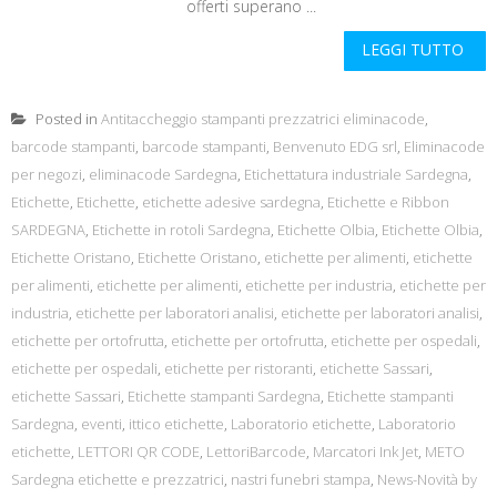
offerti superano ...
LEGGI TUTTO
Posted in
Antitaccheggio stampanti prezzatrici eliminacode
,
barcode stampanti
,
barcode stampanti
,
Benvenuto EDG srl
,
Eliminacode
per negozi
,
eliminacode Sardegna
,
Etichettatura industriale Sardegna
,
Etichette
,
Etichette
,
etichette adesive sardegna
,
Etichette e Ribbon
SARDEGNA
,
Etichette in rotoli Sardegna
,
Etichette Olbia
,
Etichette Olbia
,
Etichette Oristano
,
Etichette Oristano
,
etichette per alimenti
,
etichette
per alimenti
,
etichette per alimenti
,
etichette per industria
,
etichette per
industria
,
etichette per laboratori analisi
,
etichette per laboratori analisi
,
etichette per ortofrutta
,
etichette per ortofrutta
,
etichette per ospedali
,
etichette per ospedali
,
etichette per ristoranti
,
etichette Sassari
,
etichette Sassari
,
Etichette stampanti Sardegna
,
Etichette stampanti
Sardegna
,
eventi
,
ittico etichette
,
Laboratorio etichette
,
Laboratorio
etichette
,
LETTORI QR CODE
,
LettoriBarcode
,
Marcatori Ink Jet
,
METO
Sardegna etichette e prezzatrici
,
nastri funebri stampa
,
News-Novità by