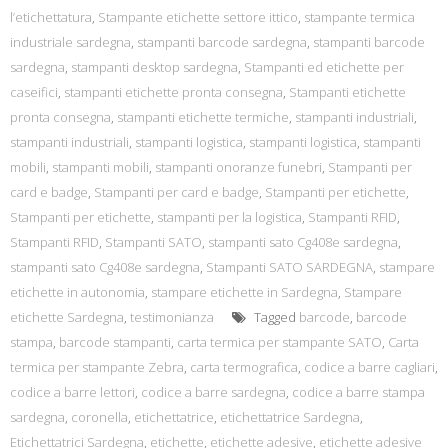
l’etichettatura
,
Stampante etichette settore ittico
,
stampante termica
industriale sardegna
,
stampanti barcode sardegna
,
stampanti barcode
sardegna
,
stampanti desktop sardegna
,
Stampanti ed etichette per
caseifici
,
stampanti etichette pronta consegna
,
Stampanti etichette
pronta consegna
,
stampanti etichette termiche
,
stampanti industriali
,
stampanti industriali
,
stampanti logistica
,
stampanti logistica
,
stampanti
mobili
,
stampanti mobili
,
stampanti onoranze funebri
,
Stampanti per
card e badge
,
Stampanti per card e badge
,
Stampanti per etichette
,
Stampanti per etichette
,
stampanti per la logistica
,
Stampanti RFID
,
Stampanti RFID
,
Stampanti SATO
,
stampanti sato Cg408e sardegna
,
stampanti sato Cg408e sardegna
,
Stampanti SATO SARDEGNA
,
stampare
etichette in autonomia
,
stampare etichette in Sardegna
,
Stampare
etichette Sardegna
,
testimonianza
Tagged
barcode
,
barcode
stampa
,
barcode stampanti
,
carta termica per stampante SATO
,
Carta
termica per stampante Zebra
,
carta termografica
,
codice a barre cagliari
,
codice a barre lettori
,
codice a barre sardegna
,
codice a barre stampa
sardegna
,
coronella
,
etichettatrice
,
etichettatrice Sardegna
,
Etichettatrici Sardegna
,
etichette
,
etichette adesive
,
etichette adesive