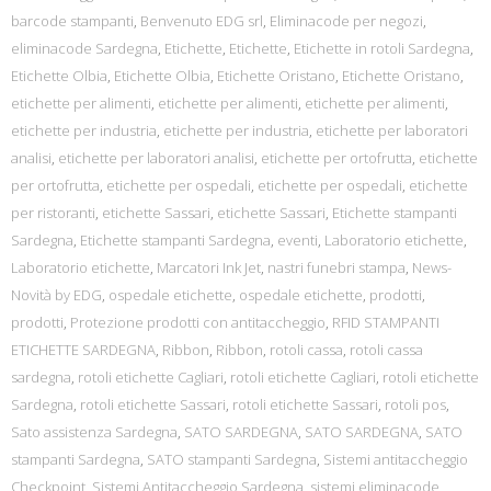
barcode stampanti
,
Benvenuto EDG srl
,
Eliminacode per negozi
,
eliminacode Sardegna
,
Etichette
,
Etichette
,
Etichette in rotoli Sardegna
,
Etichette Olbia
,
Etichette Olbia
,
Etichette Oristano
,
Etichette Oristano
,
etichette per alimenti
,
etichette per alimenti
,
etichette per alimenti
,
etichette per industria
,
etichette per industria
,
etichette per laboratori
analisi
,
etichette per laboratori analisi
,
etichette per ortofrutta
,
etichette
per ortofrutta
,
etichette per ospedali
,
etichette per ospedali
,
etichette
per ristoranti
,
etichette Sassari
,
etichette Sassari
,
Etichette stampanti
Sardegna
,
Etichette stampanti Sardegna
,
eventi
,
Laboratorio etichette
,
Laboratorio etichette
,
Marcatori Ink Jet
,
nastri funebri stampa
,
News-
Novità by EDG
,
ospedale etichette
,
ospedale etichette
,
prodotti
,
prodotti
,
Protezione prodotti con antitaccheggio
,
RFID STAMPANTI
ETICHETTE SARDEGNA
,
Ribbon
,
Ribbon
,
rotoli cassa
,
rotoli cassa
sardegna
,
rotoli etichette Cagliari
,
rotoli etichette Cagliari
,
rotoli etichette
Sardegna
,
rotoli etichette Sassari
,
rotoli etichette Sassari
,
rotoli pos
,
Sato assistenza Sardegna
,
SATO SARDEGNA
,
SATO SARDEGNA
,
SATO
stampanti Sardegna
,
SATO stampanti Sardegna
,
Sistemi antitaccheggio
Checkpoint
,
Sistemi Antitaccheggio Sardegna
,
sistemi eliminacode
,