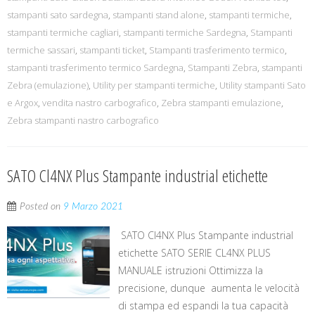
stampanti sato sardegna
,
stampanti stand alone
,
stampanti termiche
,
stampanti termiche cagliari
,
stampanti termiche Sardegna
,
Stampanti
termiche sassari
,
stampanti ticket
,
Stampanti trasferimento termico
,
stampanti trasferimento termico Sardegna
,
Stampanti Zebra
,
stampanti
Zebra (emulazione)
,
Utility per stampanti termiche
,
Utility stampanti Sato
e Argox
,
vendita nastro carbografico
,
Zebra stampanti emulazione
,
Zebra stampanti nastro carbografico
SATO Cl4NX Plus Stampante industrial etichette
Posted on
9 Marzo 2021
SATO Cl4NX Plus Stampante industrial
etichette SATO SERIE CL4NX PLUS
MANUALE istruzioni Ottimizza la
precisione, dunque aumenta le velocità
di stampa ed espandi la tua capacità