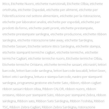
ittico
,
Etichette Nuoro
,
etichette nutrizionali
,
Etichette Olbia
,
etichette
ortofrutta
,
etichette Ospedali
,
etichette per alimenti
,
etichette per
l'identificazione nel settore alimentare
,
etichette per la ristorazione
,
etichette per laboratori analisi
,
etichette per ospedali
,
etichette per
prodotti da forno
,
etichette piatti pronti
,
etichette prestampate
,
etichette prestampate sardegna
,
etichette produzione
,
etichette ribbon
sardegna
,
etichette ristorazione take away
,
etichette Sardegna
,
Etichette Sassari
,
Etichette settore ittico Sardegna
,
etichette stampa
,
etichette stampanti termiche cagliari
,
etichette termiche
,
etichette
termiche Cagliari
,
etichette termiche nuoro
,
Etichette termiche Olbia
,
Etichette termiche Oristano
,
etichette termiche sassari
,
eticnastri
,
lettori
barcode
,
lettori barcode sardegna
,
lettori barcode tascabili
,
lettori laser
,
lettori ottici sardegna
,
lettura e stampa barcode
,
nastro per stampanti
sardegna
,
programma gestione etichette Sato
,
ribbon
,
ribbon cagliari
ribbon sassari ribbon olbia
,
Ribbon CALOR
,
ribbon nuoro
,
ribbon
oristano
,
ribbon per stampanti Sato
,
ribbon per stampanti Zebra
,
ribbon
sardegna
,
Ribbon sato
,
Ribbon Sato Sardegna
,
Ribbon Toshiba
,
Ribbon
TSC
,
Ribbon Zebra Cagliari
,
Ribbon Zebra Sardegna
,
ristorazione