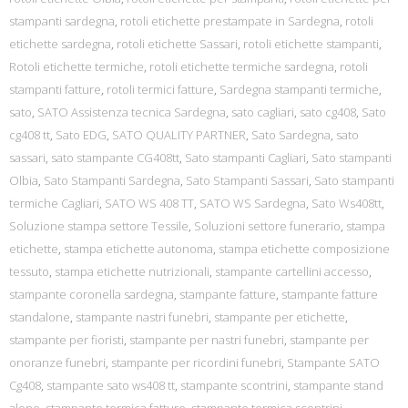
stampanti sardegna
,
rotoli etichette prestampate in Sardegna
,
rotoli
etichette sardegna
,
rotoli etichette Sassari
,
rotoli etichette stampanti
,
Rotoli etichette termiche
,
rotoli etichette termiche sardegna
,
rotoli
stampanti fatture
,
rotoli termici fatture
,
Sardegna stampanti termiche
,
sato
,
SATO Assistenza tecnica Sardegna
,
sato cagliari
,
sato cg408
,
Sato
cg408 tt
,
Sato EDG
,
SATO QUALITY PARTNER
,
Sato Sardegna
,
sato
sassari
,
sato stampante CG408tt
,
Sato stampanti Cagliari
,
Sato stampanti
Olbia
,
Sato Stampanti Sardegna
,
Sato Stampanti Sassari
,
Sato stampanti
termiche Cagliari
,
SATO WS 408 TT
,
SATO WS Sardegna
,
Sato Ws408tt
,
Soluzione stampa settore Tessile
,
Soluzioni settore funerario
,
stampa
etichette
,
stampa etichette autonoma
,
stampa etichette composizione
tessuto
,
stampa etichette nutrizionali
,
stampante cartellini accesso
,
stampante coronella sardegna
,
stampante fatture
,
stampante fatture
standalone
,
stampante nastri funebri
,
stampante per etichette
,
stampante per fioristi
,
stampante per nastri funebri
,
stampante per
onoranze funebri
,
stampante per ricordini funebri
,
Stampante SATO
Cg408
,
stampante sato ws408 tt
,
stampante scontrini
,
stampante stand