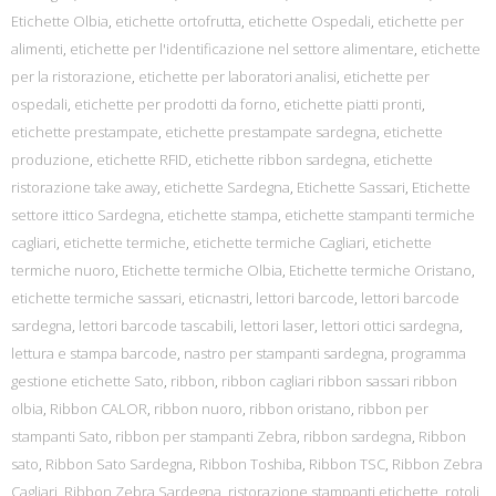
Etichette Olbia
,
etichette ortofrutta
,
etichette Ospedali
,
etichette per
alimenti
,
etichette per l'identificazione nel settore alimentare
,
etichette
per la ristorazione
,
etichette per laboratori analisi
,
etichette per
ospedali
,
etichette per prodotti da forno
,
etichette piatti pronti
,
etichette prestampate
,
etichette prestampate sardegna
,
etichette
produzione
,
etichette RFID
,
etichette ribbon sardegna
,
etichette
ristorazione take away
,
etichette Sardegna
,
Etichette Sassari
,
Etichette
settore ittico Sardegna
,
etichette stampa
,
etichette stampanti termiche
cagliari
,
etichette termiche
,
etichette termiche Cagliari
,
etichette
termiche nuoro
,
Etichette termiche Olbia
,
Etichette termiche Oristano
,
etichette termiche sassari
,
eticnastri
,
lettori barcode
,
lettori barcode
sardegna
,
lettori barcode tascabili
,
lettori laser
,
lettori ottici sardegna
,
lettura e stampa barcode
,
nastro per stampanti sardegna
,
programma
gestione etichette Sato
,
ribbon
,
ribbon cagliari ribbon sassari ribbon
olbia
,
Ribbon CALOR
,
ribbon nuoro
,
ribbon oristano
,
ribbon per
stampanti Sato
,
ribbon per stampanti Zebra
,
ribbon sardegna
,
Ribbon
sato
,
Ribbon Sato Sardegna
,
Ribbon Toshiba
,
Ribbon TSC
,
Ribbon Zebra
Cagliari
,
Ribbon Zebra Sardegna
,
ristorazione stampanti etichette
,
rotoli