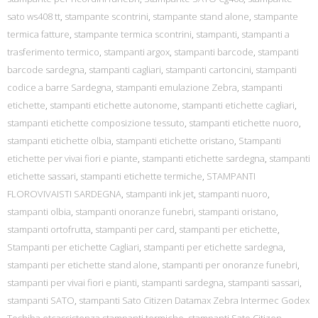
sato ws408 tt
,
stampante scontrini
,
stampante stand alone
,
stampante
termica fatture
,
stampante termica scontrini
,
stampanti
,
stampanti a
trasferimento termico
,
stampanti argox
,
stampanti barcode
,
stampanti
barcode sardegna
,
stampanti cagliari
,
stampanti cartoncini
,
stampanti
codice a barre Sardegna
,
stampanti emulazione Zebra
,
stampanti
etichette
,
stampanti etichette autonome
,
stampanti etichette cagliari
,
stampanti etichette composizione tessuto
,
stampanti etichette nuoro
,
stampanti etichette olbia
,
stampanti etichette oristano
,
Stampanti
etichette per vivai fiori e piante
,
stampanti etichette sardegna
,
stampanti
etichette sassari
,
stampanti etichette termiche
,
STAMPANTI
FLOROVIVAISTI SARDEGNA
,
stampanti ink jet
,
stampanti nuoro
,
stampanti olbia
,
stampanti onoranze funebri
,
stampanti oristano
,
stampanti ortofrutta
,
stampanti per card
,
stampanti per etichette
,
Stampanti per etichette Cagliari
,
stampanti per etichette sardegna
,
stampanti per etichette stand alone
,
stampanti per onoranze funebri
,
stampanti per vivai fiori e pianti
,
stampanti sardegna
,
stampanti sassari
,
stampanti SATO
,
stampanti Sato Citizen Datamax Zebra Intermec Godex