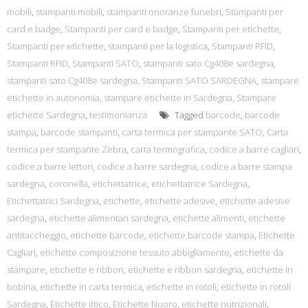
mobili
,
stampanti mobili
,
stampanti onoranze funebri
,
Stampanti per
card e badge
,
Stampanti per card e badge
,
Stampanti per etichette
,
Stampanti per etichette
,
stampanti per la logistica
,
Stampanti RFID
,
Stampanti RFID
,
Stampanti SATO
,
stampanti sato Cg408e sardegna
,
stampanti sato Cg408e sardegna
,
Stampanti SATO SARDEGNA
,
stampare
etichette in autonomia
,
stampare etichette in Sardegna
,
Stampare
etichette Sardegna
,
testimonianza
Tagged
barcode
,
barcode
stampa
,
barcode stampanti
,
carta termica per stampante SATO
,
Carta
termica per stampante Zebra
,
carta termografica
,
codice a barre cagliari
,
codice a barre lettori
,
codice a barre sardegna
,
codice a barre stampa
sardegna
,
coronella
,
etichettatrice
,
etichettatrice Sardegna
,
Etichettatrici Sardegna
,
etichette
,
etichette adesive
,
etichette adesive
sardegna
,
etichette alimentari sardegna
,
etichette alimenti
,
etichette
antitaccheggio
,
etichette barcode
,
etichette barcode stampa
,
Etichette
Cagliari
,
etichette composizione tessuto abbigliamento
,
etichette da
stampare
,
etichette e ribbon
,
etichette e ribbon sardegna
,
etichette in
bobina
,
etichette in carta termica
,
etichette in rotoli
,
etichette in rotoli
Sardegna
,
Etichette ittico
,
Etichette Nuoro
,
etichette nutrizionali
,