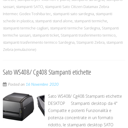
sassari
,
stampanti SATO
,
stampanti Sato Citizen Datamax Zebra
Intermec Godex Toshiba tec
,
stampanti sato sardegna
,
stampanti
schede in plastica
,
stampanti stand alone
,
stampanti termiche
,
stampanti termiche cagliari
,
stampanti termiche Sardegna
,
Stampanti
termiche sassari
,
stampanti ticket
,
Stampanti trasferimento termico
,
stampanti trasferimento termico Sardegna
,
Stampanti Zebra
,
stampanti
Zebra (emulazione)
Sato WS408/ Cg408 Stampanti etichette
Posted on
16 Novembre 2020
Sato WS408/ Cg408 Stampanti etichette
DESKTOP Stampanti desktop da 4"
Compatte e potenti Funzionalità e
potenza concentrate in un formato
ridotto, le stampanti desktop SATO