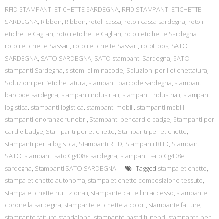
RFID STAMPANTI ETICHETTE SARDEGNA
,
RFID STAMPANTI ETICHETTE
SARDEGNA
,
Ribbon
,
Ribbon
,
rotoli cassa
,
rotoli cassa sardegna
,
rotoli
etichette Cagliari
,
rotoli etichette Cagliari
,
rotoli etichette Sardegna
,
rotoli etichette Sassari
,
rotoli etichette Sassari
,
rotoli pos
,
SATO
SARDEGNA
,
SATO SARDEGNA
,
SATO stampanti Sardegna
,
SATO
stampanti Sardegna
,
sistemi eliminacode
,
Soluzioni per l'etichettatura
,
Soluzioni per l’etichettatura
,
stampanti barcode sardegna
,
stampanti
barcode sardegna
,
stampanti industriali
,
stampanti industriali
,
stampanti
logistica
,
stampanti logistica
,
stampanti mobili
,
stampanti mobili
,
stampanti onoranze funebri
,
Stampanti per card e badge
,
Stampanti per
card e badge
,
Stampanti per etichette
,
Stampanti per etichette
,
stampanti per la logistica
,
Stampanti RFID
,
Stampanti RFID
,
Stampanti
SATO
,
stampanti sato Cg408e sardegna
,
stampanti sato Cg408e
sardegna
,
Stampanti SATO SARDEGNA
Tagged
stampa etichette
,
stampa etichette autonoma
,
stampa etichette composizione tessuto
,
stampa etichette nutrizionali
,
stampante cartellini accesso
,
stampante
coronella sardegna
,
stampante etichette a colori
,
stampante fatture
,
stampante fatture standalone
,
stampante nastri funebri
,
stampante per