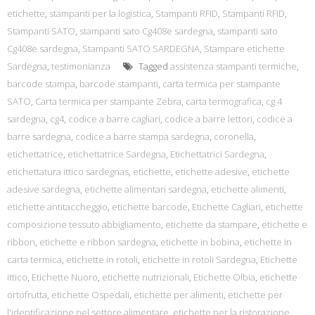
etichette
,
stampanti per la logistica
,
Stampanti RFID
,
Stampanti RFID
,
Stampanti SATO
,
stampanti sato Cg408e sardegna
,
stampanti sato
Cg408e sardegna
,
Stampanti SATO SARDEGNA
,
Stampare etichette
Sardegna
,
testimonianza
Tagged
assistenza stampanti termiche
,
barcode stampa
,
barcode stampanti
,
carta termica per stampante
SATO
,
Carta termica per stampante Zebra
,
carta termografica
,
cg 4
sardegna
,
cg4
,
codice a barre cagliari
,
codice a barre lettori
,
codice a
barre sardegna
,
codice a barre stampa sardegna
,
coronella
,
etichettatrice
,
etichettatrice Sardegna
,
Etichettatrici Sardegna
,
etichettatura ittico sardegnas
,
etichette
,
etichette adesive
,
etichette
adesive sardegna
,
etichette alimentari sardegna
,
etichette alimenti
,
etichette antitaccheggio
,
etichette barcode
,
Etichette Cagliari
,
etichette
composizione tessuto abbigliamento
,
etichette da stampare
,
etichette e
ribbon
,
etichette e ribbon sardegna
,
etichette in bobina
,
etichette in
carta termica
,
etichette in rotoli
,
etichette in rotoli Sardegna
,
Etichette
ittico
,
Etichette Nuoro
,
etichette nutrizionali
,
Etichette Olbia
,
etichette
ortofrutta
,
etichette Ospedali
,
etichette per alimenti
,
etichette per
l'identificazione nel settore alimentare
,
etichette per la ristorazione
,