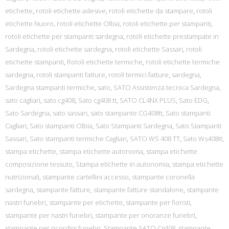
etichette
,
rotoli etichette adesive
,
rotoli etichette da stampare
,
rotoli
etichette Nuoro
,
rotoli etichette Olbia
,
rotoli etichette per stampanti
,
rotoli etichette per stampanti sardegna
,
rotoli etichette prestampate in
Sardegna
,
rotoli etichette sardegna
,
rotoli etichette Sassari
,
rotoli
etichette stampanti
,
Rotoli etichette termiche
,
rotoli etichette termiche
sardegna
,
rotoli stampanti fatture
,
rotoli termici fatture
,
sardegna
,
Sardegna stampanti termiche
,
sato
,
SATO Assistenza tecnica Sardegna
,
sato cagliari
,
sato cg408
,
Sato cg408 tt
,
SATO CL4NX PLUS
,
Sato EDG
,
Sato Sardegna
,
sato sassari
,
sato stampante CG408tt
,
Sato stampanti
Cagliari
,
Sato stampanti Olbia
,
Sato Stampanti Sardegna
,
Sato Stampanti
Sassari
,
Sato stampanti termiche Cagliari
,
SATO WS 408 TT
,
Sato Ws408tt
,
stampa etichette
,
stampa etichette autonoma
,
stampa etichette
composizione tessuto
,
Stampa etichette in autonomia
,
stampa etichette
nutrizionali
,
stampante cartellini accesso
,
stampante coronella
sardegna
,
stampante fatture
,
stampante fatture standalone
,
stampante
nastri funebri
,
stampante per etichette
,
stampante per fioristi
,
stampante per nastri funebri
,
stampante per onoranze funebri
,
stampante per ricordini funebri
,
Stampante SATO Cg408
,
stampante