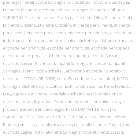
per negozi
,
eliminacode Sardegna
,
Etichettatura industriale Sardegna
,
Etichette
,
Etichette
,
etichette adesive sardegna
,
Etichette e Ribbon
SARDEGNA
,
Etichette in rotoli Sardegna
,
Etichette Olbia
,
Etichette Olbia
,
Etichette Oristano
,
Etichette Oristano
,
etichette per alimenti
,
etichette
per alimenti
,
etichette per alimenti
,
etichette per industria
,
etichette per
industria
,
etichette per laboratori analisi
,
etichette per laboratori analisi
,
etichette per ortofrutta
,
etichette per ortofrutta
,
etichette per ospedali
,
etichette per ospedali
,
etichette per ristoranti
,
etichette Sassari
,
etichette Sassari
,
Etichette stampanti Sardegna
,
Etichette stampanti
Sardegna
,
eventi
,
ittico etichette
,
Laboratorio etichette
,
Laboratorio
etichette
,
LETTORI QR CODE
,
LettoriBarcode
,
Marcatori Ink Jet
,
METO
Sardegna etichette e prezzatrici
,
nastri funebri stampa
,
News-Novità by
EDG
,
ospedale etichette
,
ospedale etichette
,
pesce confezionato
etichette
,
prodotti
,
prodotti
,
Protezione prodotti con antitaccheggio
,
protezioni adesive antitaccheggio
,
RFID STAMPANTI ETICHETTE
SARDEGNA
,
RFID STAMPANTI ETICHETTE SARDEGNA
,
Ribbon
,
Ribbon
,
Ribbon
,
rotoli cassa
,
rotoli cassa sardegna
,
rotoli etichette Cagliari
,
rotoli
etichette Cagliari
,
rotoli etichette Sardegna
,
rotoli etichette Sassari
,