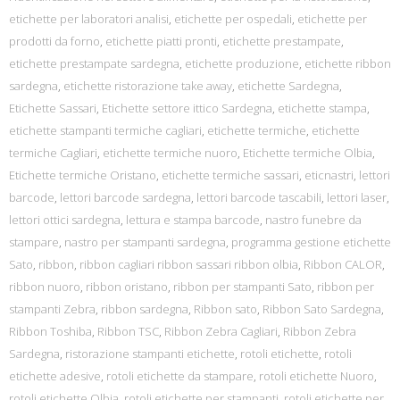
etichette per laboratori analisi
,
etichette per ospedali
,
etichette per
prodotti da forno
,
etichette piatti pronti
,
etichette prestampate
,
etichette prestampate sardegna
,
etichette produzione
,
etichette ribbon
sardegna
,
etichette ristorazione take away
,
etichette Sardegna
,
Etichette Sassari
,
Etichette settore ittico Sardegna
,
etichette stampa
,
etichette stampanti termiche cagliari
,
etichette termiche
,
etichette
termiche Cagliari
,
etichette termiche nuoro
,
Etichette termiche Olbia
,
Etichette termiche Oristano
,
etichette termiche sassari
,
eticnastri
,
lettori
barcode
,
lettori barcode sardegna
,
lettori barcode tascabili
,
lettori laser
,
lettori ottici sardegna
,
lettura e stampa barcode
,
nastro funebre da
stampare
,
nastro per stampanti sardegna
,
programma gestione etichette
Sato
,
ribbon
,
ribbon cagliari ribbon sassari ribbon olbia
,
Ribbon CALOR
,
ribbon nuoro
,
ribbon oristano
,
ribbon per stampanti Sato
,
ribbon per
stampanti Zebra
,
ribbon sardegna
,
Ribbon sato
,
Ribbon Sato Sardegna
,
Ribbon Toshiba
,
Ribbon TSC
,
Ribbon Zebra Cagliari
,
Ribbon Zebra
Sardegna
,
ristorazione stampanti etichette
,
rotoli etichette
,
rotoli
etichette adesive
,
rotoli etichette da stampare
,
rotoli etichette Nuoro
,
rotoli etichette Olbia
,
rotoli etichette per stampanti
,
rotoli etichette per