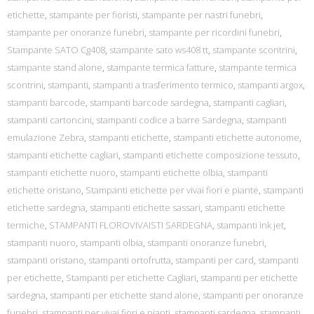
etichette
,
stampante per fioristi
,
stampante per nastri funebri
,
stampante per onoranze funebri
,
stampante per ricordini funebri
,
Stampante SATO Cg408
,
stampante sato ws408 tt
,
stampante scontrini
,
stampante stand alone
,
stampante termica fatture
,
stampante termica
scontrini
,
stampanti
,
stampanti a trasferimento termico
,
stampanti argox
,
stampanti barcode
,
stampanti barcode sardegna
,
stampanti cagliari
,
stampanti cartoncini
,
stampanti codice a barre Sardegna
,
stampanti
emulazione Zebra
,
stampanti etichette
,
stampanti etichette autonome
,
stampanti etichette cagliari
,
stampanti etichette composizione tessuto
,
stampanti etichette nuoro
,
stampanti etichette olbia
,
stampanti
etichette oristano
,
Stampanti etichette per vivai fiori e piante
,
stampanti
etichette sardegna
,
stampanti etichette sassari
,
stampanti etichette
termiche
,
STAMPANTI FLOROVIVAISTI SARDEGNA
,
stampanti ink jet
,
stampanti nuoro
,
stampanti olbia
,
stampanti onoranze funebri
,
stampanti oristano
,
stampanti ortofrutta
,
stampanti per card
,
stampanti
per etichette
,
Stampanti per etichette Cagliari
,
stampanti per etichette
sardegna
,
stampanti per etichette stand alone
,
stampanti per onoranze
funebri
,
stampanti per vivai fiori e pianti
,
stampanti sardegna
,
stampanti