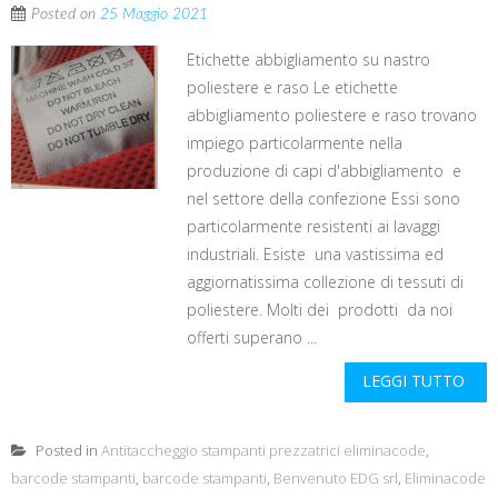
Posted on
25 Maggio 2021
Etichette abbigliamento su nastro
poliestere e raso Le etichette
abbigliamento poliestere e raso trovano
impiego particolarmente nella
produzione di capi d'abbigliamento e
nel settore della confezione Essi sono
particolarmente resistenti ai lavaggi
industriali. Esiste una vastissima ed
aggiornatissima collezione di tessuti di
poliestere. Molti dei prodotti da noi
offerti superano ...
LEGGI TUTTO
Posted in
Antitaccheggio stampanti prezzatrici eliminacode
,
barcode stampanti
,
barcode stampanti
,
Benvenuto EDG srl
,
Eliminacode