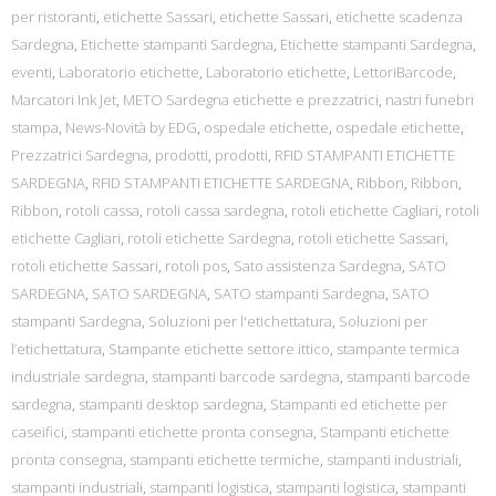
per ristoranti
,
etichette Sassari
,
etichette Sassari
,
etichette scadenza
Sardegna
,
Etichette stampanti Sardegna
,
Etichette stampanti Sardegna
,
eventi
,
Laboratorio etichette
,
Laboratorio etichette
,
LettoriBarcode
,
Marcatori Ink Jet
,
METO Sardegna etichette e prezzatrici
,
nastri funebri
stampa
,
News-Novità by EDG
,
ospedale etichette
,
ospedale etichette
,
Prezzatrici Sardegna
,
prodotti
,
prodotti
,
RFID STAMPANTI ETICHETTE
SARDEGNA
,
RFID STAMPANTI ETICHETTE SARDEGNA
,
Ribbon
,
Ribbon
,
Ribbon
,
rotoli cassa
,
rotoli cassa sardegna
,
rotoli etichette Cagliari
,
rotoli
etichette Cagliari
,
rotoli etichette Sardegna
,
rotoli etichette Sassari
,
rotoli etichette Sassari
,
rotoli pos
,
Sato assistenza Sardegna
,
SATO
SARDEGNA
,
SATO SARDEGNA
,
SATO stampanti Sardegna
,
SATO
stampanti Sardegna
,
Soluzioni per l'etichettatura
,
Soluzioni per
l’etichettatura
,
Stampante etichette settore ittico
,
stampante termica
industriale sardegna
,
stampanti barcode sardegna
,
stampanti barcode
sardegna
,
stampanti desktop sardegna
,
Stampanti ed etichette per
caseifici
,
stampanti etichette pronta consegna
,
Stampanti etichette
pronta consegna
,
stampanti etichette termiche
,
stampanti industriali
,
stampanti industriali
,
stampanti logistica
,
stampanti logistica
,
stampanti