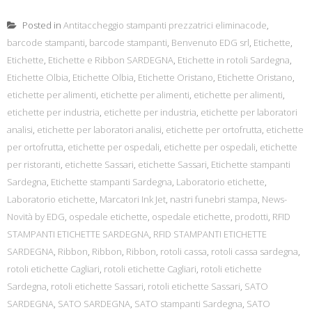
Posted in
Antitaccheggio stampanti prezzatrici eliminacode
,
barcode stampanti
,
barcode stampanti
,
Benvenuto EDG srl
,
Etichette
,
Etichette
,
Etichette e Ribbon SARDEGNA
,
Etichette in rotoli Sardegna
,
Etichette Olbia
,
Etichette Olbia
,
Etichette Oristano
,
Etichette Oristano
,
etichette per alimenti
,
etichette per alimenti
,
etichette per alimenti
,
etichette per industria
,
etichette per industria
,
etichette per laboratori
analisi
,
etichette per laboratori analisi
,
etichette per ortofrutta
,
etichette
per ortofrutta
,
etichette per ospedali
,
etichette per ospedali
,
etichette
per ristoranti
,
etichette Sassari
,
etichette Sassari
,
Etichette stampanti
Sardegna
,
Etichette stampanti Sardegna
,
Laboratorio etichette
,
Laboratorio etichette
,
Marcatori Ink Jet
,
nastri funebri stampa
,
News-
Novità by EDG
,
ospedale etichette
,
ospedale etichette
,
prodotti
,
RFID
STAMPANTI ETICHETTE SARDEGNA
,
RFID STAMPANTI ETICHETTE
SARDEGNA
,
Ribbon
,
Ribbon
,
Ribbon
,
rotoli cassa
,
rotoli cassa sardegna
,
rotoli etichette Cagliari
,
rotoli etichette Cagliari
,
rotoli etichette
Sardegna
,
rotoli etichette Sassari
,
rotoli etichette Sassari
,
SATO
SARDEGNA
,
SATO SARDEGNA
,
SATO stampanti Sardegna
,
SATO