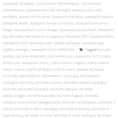
stampanti Sardegna
,
Soluzioni per l'etichettatura
,
Soluzioni per
l’etichettatura
,
stampanti barcode sardegna
,
stampanti barcode
sardegna
,
stampanti industriali
,
stampanti industriali
,
stampanti logistica
,
stampanti mobili
,
stampanti onoranze funebri
,
Stampanti per card e
badge
,
Stampanti per card e badge
,
Stampanti per etichette
,
Stampanti
per etichette
,
stampanti per la logistica
,
Stampanti RFID
,
Stampanti RFID
,
Stampanti SATO
,
stampanti sato Cg408e sardegna
,
stampanti sato
Cg408e sardegna
,
Stampanti SATO SARDEGNA
Tagged
barcode
stampa
,
barcode stampanti
,
carta termica per stampante SATO
,
Carta
termica per stampante Zebra
,
codice a barre cagliari
,
codice a barre
lettori
,
codice a barre sardegna
,
codice a barre stampa sardegna
,
coronella
,
etichettatrice
,
etichettatrice Sardegna
,
Etichettatrici
Sardegna
,
etichette
,
etichette adesive
,
etichette adesive sardegna
,
etichette alimentari sardegna
,
etichette alimenti
,
etichette
antitaccheggio
,
etichette barcode
,
Etichette Cagliari
,
etichette
composizione tessuto abbigliamento
,
etichette da stampare
,
etichette e
ribbon
,
etichette e ribbon sardegna
,
etichette in bobina
,
etichette in
carta termica
,
etichette in rotoli
,
etichette in rotoli Sardegna
,
Etichette