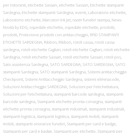
per ristoranti
,
etichette Sassari
,
etichette Sassari
,
Etichette stampanti
Sardegna
,
Etichette stampanti Sardegna
,
eventi
,
Laboratorio etichette
,
Laboratorio etichette
,
Marcatori Ink Jet
,
nastri funebri stampa
,
News-
Novità by EDG
,
ospedale etichette
,
ospedale etichette
,
prodotti
,
prodotti
,
Protezione prodotti con antitaccheggio
,
RFID STAMPANTI
ETICHETTE SARDEGNA
,
Ribbon
,
Ribbon
,
rotoli cassa
,
rotoli cassa
sardegna
,
rotoli etichette Cagliari
,
rotoli etichette Cagliari
,
rotoli etichette
Sardegna
,
rotoli etichette Sassari
,
rotoli etichette Sassari
,
rotoli pos
,
Sato assistenza Sardegna
,
SATO SARDEGNA
,
SATO SARDEGNA
,
SATO
stampanti Sardegna
,
SATO stampanti Sardegna
,
Sistemi antitaccheggio
Checkpoint
,
Sistemi Antitaccheggio Sardegna
,
sistemi eliminacode
,
Soluzioni Antitaccheggio SARDEGNA
,
Soluzioni per l'etichettatura
,
Soluzioni per l’etichettatura
,
stampanti barcode sardegna
,
stampanti
barcode sardegna
,
Stampanti etichette pronta consegna
,
stampanti
etichette pronta consegna
,
stampanti industriali
,
stampanti industriali
,
stampanti logistica
,
stampanti logistica
,
stampanti mobili
,
stampanti
mobili
,
stampanti onoranze funebri
,
Stampanti per card e badge
,
Stampanti per card e badge
,
Stampanti per etichette
,
Stampanti per