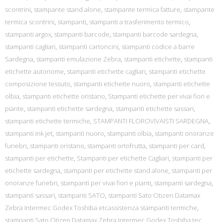
scontrini
,
stampante stand alone
,
stampante termica fatture
,
stampante
termica scontrini
,
stampanti
,
stampanti a trasferimento termico
,
stampanti argox
,
stampanti barcode
,
stampanti barcode sardegna
,
stampanti cagliari
,
stampanti cartoncini
,
stampanti codice a barre
Sardegna
,
stampanti emulazione Zebra
,
stampanti etichette
,
stampanti
etichette autonome
,
stampanti etichette cagliari
,
stampanti etichette
composizione tessuto
,
stampanti etichette nuoro
,
stampanti etichette
olbia
,
stampanti etichette oristano
,
Stampanti etichette per vivai fiori e
piante
,
stampanti etichette sardegna
,
stampanti etichette sassari
,
stampanti etichette termiche
,
STAMPANTI FLOROVIVAISTI SARDEGNA
,
stampanti ink jet
,
stampanti nuoro
,
stampanti olbia
,
stampanti onoranze
funebri
,
stampanti oristano
,
stampanti ortofrutta
,
stampanti per card
,
stampanti per etichette
,
Stampanti per etichette Cagliari
,
stampanti per
etichette sardegna
,
stampanti per etichette stand alone
,
stampanti per
onoranze funebri
,
stampanti per vivai fiori e pianti
,
stampanti sardegna
,
stampanti sassari
,
stampanti SATO
,
stampanti Sato Citizen Datamax
Zebra Intermec Godex Toshiba etcassistenza stampanti termiche
,
stampanti Sato Citizen Datamax Zebra Intermec Godex Toshiba tec
,