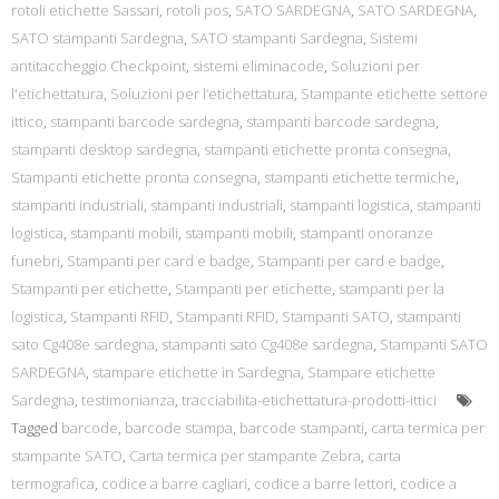
rotoli etichette Sassari
,
rotoli pos
,
SATO SARDEGNA
,
SATO SARDEGNA
,
SATO stampanti Sardegna
,
SATO stampanti Sardegna
,
Sistemi
antitaccheggio Checkpoint
,
sistemi eliminacode
,
Soluzioni per
l'etichettatura
,
Soluzioni per l’etichettatura
,
Stampante etichette settore
ittico
,
stampanti barcode sardegna
,
stampanti barcode sardegna
,
stampanti desktop sardegna
,
stampanti etichette pronta consegna
,
Stampanti etichette pronta consegna
,
stampanti etichette termiche
,
stampanti industriali
,
stampanti industriali
,
stampanti logistica
,
stampanti
logistica
,
stampanti mobili
,
stampanti mobili
,
stampanti onoranze
funebri
,
Stampanti per card e badge
,
Stampanti per card e badge
,
Stampanti per etichette
,
Stampanti per etichette
,
stampanti per la
logistica
,
Stampanti RFID
,
Stampanti RFID
,
Stampanti SATO
,
stampanti
sato Cg408e sardegna
,
stampanti sato Cg408e sardegna
,
Stampanti SATO
SARDEGNA
,
stampare etichette in Sardegna
,
Stampare etichette
Sardegna
,
testimonianza
,
tracciabilita-etichettatura-prodotti-ittici
Tagged
barcode
,
barcode stampa
,
barcode stampanti
,
carta termica per
stampante SATO
,
Carta termica per stampante Zebra
,
carta
termografica
,
codice a barre cagliari
,
codice a barre lettori
,
codice a