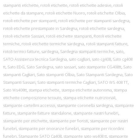
stampanti etichette
,
rotoli etichette
,
rotoli etichette adesive
,
rotoli
etichette da stampare
,
rotoli etichette Nuoro
,
rotoli etichette Olbia
,
rotoli etichette per stampanti
,
rotoli etichette per stampanti sardegna
,
rotoli etichette prestampate in Sardegna
,
rotoli etichette sardegna
,
rotoli etichette Sassari
,
rotoli etichette stampanti
,
Rotoli etichette
termiche
,
rotoli etichette termiche sardegna
,
rotoli stampanti fatture
,
rotoli termici fatture
,
sardegna
,
Sardegna stampanti termiche
,
sato
,
SATO Assistenza tecnica Sardegna
,
sato cagliari
,
sato cg408
,
Sato cg408
tt
,
Sato EDG
,
Sato Sardegna
,
sato sassari
,
sato stampante CG408tt
,
Sato
stampanti Cagliari
,
Sato stampanti Olbia
,
Sato Stampanti Sardegna
,
Sato
Stampanti Sassari
,
Sato stampanti termiche Cagliari
,
SATO WS 408 TT
,
Sato Ws408tt
,
stampa etichette
,
stampa etichette autonoma
,
stampa
etichette composizione tessuto
,
stampa etichette nutrizionali
,
stampante cartellini accesso
,
stampante coronella sardegna
,
stampante
fatture
,
stampante fatture standalone
,
stampante nastri funebri
,
stampante per etichette
,
stampante per fioristi
,
stampante per nastri
funebri
,
stampante per onoranze funebri
,
stampante per ricordini
funebri
,
Stampante SATO Cg408
,
stampante sato ws408 tt
,
stampante