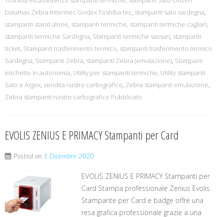
Toshiba etcassistenza stampanti termiche
,
stampanti Sato Citizen
Datamax Zebra Intermec Godex Toshiba tec
,
stampanti sato sardegna
,
stampanti stand alone
,
stampanti termiche
,
stampanti termiche cagliari
,
stampanti termiche Sardegna
,
Stampanti termiche sassari
,
stampanti
ticket
,
Stampanti trasferimento termico
,
stampanti trasferimento termico
Sardegna
,
Stampanti Zebra
,
stampanti Zebra (emulazione)
,
Stampare
etichette in autonomia
,
Utility per stampanti termiche
,
Utility stampanti
Sato e Argox
,
vendita nastro carbografico
,
Zebra stampanti emulazione
,
Zebra stampanti nastro carbografico Pubblicato
EVOLIS ZENIUS E PRIMACY Stampanti per Card
Posted on
1 Dicembre 2020
EVOLIS ZENIUS E PRIMACY Stampanti per
Card Stampa professionale Zenius Evolis
Stampante per Card e badge offre una
resa grafica professionale grazie a una