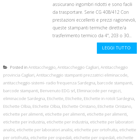
assicurano ingombri ridotti e sono facili
da trasportare. Serie CG 408/412 Con
prestazioni eccellenti e prezzi ragionevoli,
queste stampanti termiche dirette/a
trasferimento termico da 4", 203 o 30...
LEGGI TUTTO
Posted in
Antitaccheggio
,
Antitaccheggio Cagliari
,
Antitaccheggio
provincia Cagliari
,
Antitaccheggio stampanti prezzatrici eliminacode
,
antitaccheggio-sistemi- radio frequenza Sardegna
,
barcode stampanti
,
barcode stampanti
,
Benvenuto EDG srl
,
Eliminacode per negozi
,
eliminacode Sardegna
,
Etichette
,
Etichette
,
Etichette in rotoli Sardegna
,
Etichette Olbia
,
Etichette Olbia
,
Etichette Oristano
,
Etichette Oristano
,
etichette per alimenti
,
etichette per alimenti
,
etichette per alimenti
,
etichette per industria
,
etichette per industria
,
etichette per laboratori
analisi
,
etichette per laboratori analisi
,
etichette per ortofrutta
,
etichette
per ortofrutta
,
etichette per ospedali
,
etichette per ospedali
,
etichette