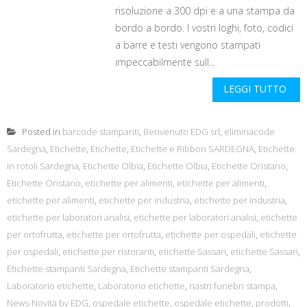
risoluzione a 300 dpi e a una stampa da
bordo a bordo. I vostri loghi, foto, codici
a barre e testi vengono stampati
impeccabilmente sull...
LEGGI TUTTO
Posted in
barcode stampanti
,
Benvenuto EDG srl
,
eliminacode
Sardegna
,
Etichette
,
Etichette
,
Etichette e Ribbon SARDEGNA
,
Etichette
in rotoli Sardegna
,
Etichette Olbia
,
Etichette Olbia
,
Etichette Oristano
,
Etichette Oristano
,
etichette per alimenti
,
etichette per alimenti
,
etichette per alimenti
,
etichette per industria
,
etichette per industria
,
etichette per laboratori analisi
,
etichette per laboratori analisi
,
etichette
per ortofrutta
,
etichette per ortofrutta
,
etichette per ospedali
,
etichette
per ospedali
,
etichette per ristoranti
,
etichette Sassari
,
etichette Sassari
,
Etichette stampanti Sardegna
,
Etichette stampanti Sardegna
,
Laboratorio etichette
,
Laboratorio etichette
,
nastri funebri stampa
,
News-Novità by EDG
,
ospedale etichette
,
ospedale etichette
,
prodotti
,