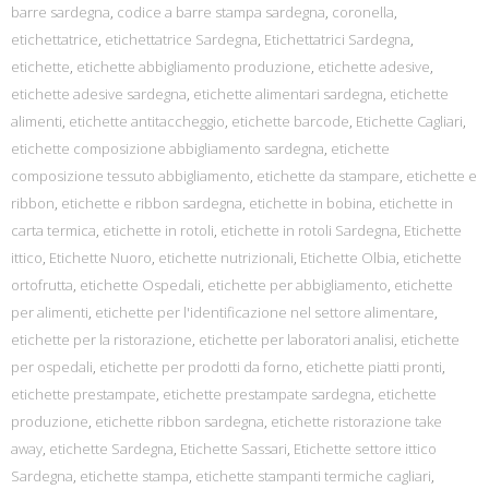
barre sardegna
,
codice a barre stampa sardegna
,
coronella
,
etichettatrice
,
etichettatrice Sardegna
,
Etichettatrici Sardegna
,
etichette
,
etichette abbigliamento produzione
,
etichette adesive
,
etichette adesive sardegna
,
etichette alimentari sardegna
,
etichette
alimenti
,
etichette antitaccheggio
,
etichette barcode
,
Etichette Cagliari
,
etichette composizione abbigliamento sardegna
,
etichette
composizione tessuto abbigliamento
,
etichette da stampare
,
etichette e
ribbon
,
etichette e ribbon sardegna
,
etichette in bobina
,
etichette in
carta termica
,
etichette in rotoli
,
etichette in rotoli Sardegna
,
Etichette
ittico
,
Etichette Nuoro
,
etichette nutrizionali
,
Etichette Olbia
,
etichette
ortofrutta
,
etichette Ospedali
,
etichette per abbigliamento
,
etichette
per alimenti
,
etichette per l'identificazione nel settore alimentare
,
etichette per la ristorazione
,
etichette per laboratori analisi
,
etichette
per ospedali
,
etichette per prodotti da forno
,
etichette piatti pronti
,
etichette prestampate
,
etichette prestampate sardegna
,
etichette
produzione
,
etichette ribbon sardegna
,
etichette ristorazione take
away
,
etichette Sardegna
,
Etichette Sassari
,
Etichette settore ittico
Sardegna
,
etichette stampa
,
etichette stampanti termiche cagliari
,