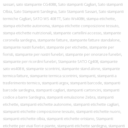
sassari
,
sato stampante CG408tt
,
Sato stampanti Cagliari
,
Sato stampanti
Olbia
,
Sato Stampanti Sardegna
,
Sato Stampanti Sassari
,
Sato stampanti
termiche Cagliari
,
SATO WS 408 TT
,
Sato Ws408tt
,
stampa etichette
,
stampa etichette autonoma
,
stampa etichette composizione tessuto
,
stampa etichette nutrizionali
,
stampante cartellini accesso
,
stampante
coronella sardegna
,
stampante fatture
,
stampante fatture standalone
,
stampante nastri funebri
,
stampante per etichette
,
stampante per
fioristi
,
stampante per nastri funebri
,
stampante per onoranze funebri
,
stampante per ricordini funebri
,
Stampante SATO Cg408
,
stampante
sato ws408 tt
,
stampante scontrini
,
stampante stand alone
,
stampante
termica fatture
,
stampante termica scontrini
,
stampanti
,
stampanti a
trasferimento termico
,
stampanti argox
,
stampanti barcode
,
stampanti
barcode sardegna
,
stampanti cagliari
,
stampanti cartoncini
,
stampanti
codice a barre Sardegna
,
stampanti emulazione Zebra
,
stampanti
etichette
,
stampanti etichette autonome
,
stampanti etichette cagliari
,
stampanti etichette composizione tessuto
,
stampanti etichette nuoro
,
stampanti etichette olbia
,
stampanti etichette oristano
,
Stampanti
etichette per vivai fiori e piante
,
stampanti etichette sardegna
,
stampanti