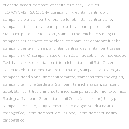
etichette sassari
,
stampanti etichette termiche
,
STAMPANTI
FLOROVIVAISTI SARDEGNA
,
stampanti ink jet
,
stampanti nuoro
,
stampanti olbia
,
stampanti onoranze funebri
,
stampanti oristano
,
stampanti ortofrutta
,
stampanti per card
,
stampanti per etichette
,
Stampanti per etichette Cagliari
,
stampanti per etichette sardegna
,
stampanti per etichette stand alone
,
stampanti per onoranze funebri
,
stampanti per vivai fiori e pianti
,
stampanti sardegna
,
stampanti sassari
,
stampanti SATO
,
stampanti Sato Citizen Datamax Zebra Intermec Godex
Toshiba etcassistenza stampanti termiche
,
stampanti Sato Citizen
Datamax Zebra Intermec Godex Toshiba tec
,
stampanti sato sardegna
,
stampanti stand alone
,
stampanti termiche
,
stampanti termiche cagliari
,
stampanti termiche Sardegna
,
Stampanti termiche sassari
,
stampanti
ticket
,
Stampanti trasferimento termico
,
stampanti trasferimento termico
Sardegna
,
Stampanti Zebra
,
stampanti Zebra (emulazione)
,
Utility per
stampanti termiche
,
Utility stampanti Sato e Argox
,
vendita nastro
carbografico
,
Zebra stampanti emulazione
,
Zebra stampanti nastro
carbografico