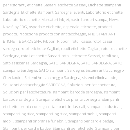
per ristoranti
,
etichette Sassari
,
etichette Sassari
,
Etichette stampanti
Sardegna
,
Etichette stampanti Sardegna
,
eventi
,
Laboratorio etichette
,
Laboratorio etichette
,
Marcatori Ink Jet
,
nastri funebri stampa
,
News-
Novità by EDG
,
ospedale etichette
,
ospedale etichette
,
prodotti
,
prodotti
,
Protezione prodotti con antitaccheggio
,
RFID STAMPANTI
ETICHETTE SARDEGNA
,
Ribbon
,
Ribbon
,
rotoli cassa
,
rotoli cassa
sardegna
,
rotoli etichette Cagliari
,
rotoli etichette Cagliari
,
rotoli etichette
Sardegna
,
rotoli etichette Sassari
,
rotoli etichette Sassari
,
rotoli pos
,
Sato assistenza Sardegna
,
SATO SARDEGNA
,
SATO SARDEGNA
,
SATO
stampanti Sardegna
,
SATO stampanti Sardegna
,
Sistemi antitaccheggio
Checkpoint
,
Sistemi Antitaccheggio Sardegna
,
sistemi eliminacode
,
Soluzioni Antitaccheggio SARDEGNA
,
Soluzioni per l'etichettatura
,
Soluzioni per l’etichettatura
,
stampanti barcode sardegna
,
stampanti
barcode sardegna
,
Stampanti etichette pronta consegna
,
stampanti
etichette pronta consegna
,
stampanti industriali
,
stampanti industriali
,
stampanti logistica
,
stampanti logistica
,
stampanti mobili
,
stampanti
mobili
,
stampanti onoranze funebri
,
Stampanti per card e badge
,
Stampanti per card e badge
,
Stampanti per etichette
,
Stampanti per