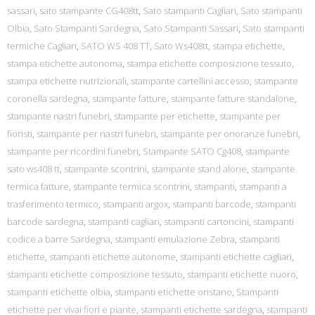
sassari
,
sato stampante CG408tt
,
Sato stampanti Cagliari
,
Sato stampanti
Olbia
,
Sato Stampanti Sardegna
,
Sato Stampanti Sassari
,
Sato stampanti
termiche Cagliari
,
SATO WS 408 TT
,
Sato Ws408tt
,
stampa etichette
,
stampa etichette autonoma
,
stampa etichette composizione tessuto
,
stampa etichette nutrizionali
,
stampante cartellini accesso
,
stampante
coronella sardegna
,
stampante fatture
,
stampante fatture standalone
,
stampante nastri funebri
,
stampante per etichette
,
stampante per
fioristi
,
stampante per nastri funebri
,
stampante per onoranze funebri
,
stampante per ricordini funebri
,
Stampante SATO Cg408
,
stampante
sato ws408 tt
,
stampante scontrini
,
stampante stand alone
,
stampante
termica fatture
,
stampante termica scontrini
,
stampanti
,
stampanti a
trasferimento termico
,
stampanti argox
,
stampanti barcode
,
stampanti
barcode sardegna
,
stampanti cagliari
,
stampanti cartoncini
,
stampanti
codice a barre Sardegna
,
stampanti emulazione Zebra
,
stampanti
etichette
,
stampanti etichette autonome
,
stampanti etichette cagliari
,
stampanti etichette composizione tessuto
,
stampanti etichette nuoro
,
stampanti etichette olbia
,
stampanti etichette oristano
,
Stampanti
etichette per vivai fiori e piante
,
stampanti etichette sardegna
,
stampanti