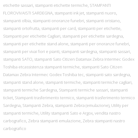
etichette sassari
,
stampanti etichette termiche
,
STAMPANTI
FLOROVIVAISTI SARDEGNA
,
stampanti ink jet
,
stampanti nuoro
,
stampanti olbia
,
stampanti onoranze funebri
,
stampanti oristano
,
stampanti ortofrutta
,
stampanti per card
,
stampanti per etichette
,
Stampanti per etichette Cagliari
,
stampanti per etichette sardegna
,
stampanti per etichette stand alone
,
stampanti per onoranze funebri
,
stampanti per vivai fiori e pianti
,
stampanti sardegna
,
stampanti sassari
,
stampanti SATO
,
stampanti Sato Citizen Datamax Zebra Intermec Godex
Toshiba etcassistenza stampanti termiche
,
stampanti Sato Citizen
Datamax Zebra Intermec Godex Toshiba tec
,
stampanti sato sardegna
,
stampanti stand alone
,
stampanti termiche
,
stampanti termiche cagliari
,
stampanti termiche Sardegna
,
Stampanti termiche sassari
,
stampanti
ticket
,
Stampanti trasferimento termico
,
stampanti trasferimento termico
Sardegna
,
Stampanti Zebra
,
stampanti Zebra (emulazione)
,
Utility per
stampanti termiche
,
Utility stampanti Sato e Argox
,
vendita nastro
carbografico
,
Zebra stampanti emulazione
,
Zebra stampanti nastro
carbografico