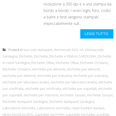
risoluzione a 300 dpi e a una stampa da
bordo a bordo. I vostri loghi, foto, codici
a barre e testi vengono stampati
impeccabilmente sull...
LEGGI TUTTO
Posted in
barcode stampanti
,
Benvenuto EDG srl
,
eliminacode
Sardegna
,
Etichette
,
Etichette
,
Etichette e Ribbon SARDEGNA
,
Etichette
in rotoli Sardegna
,
Etichette Olbia
,
Etichette Olbia
,
Etichette Oristano
,
Etichette Oristano
,
etichette per alimenti
,
etichette per alimenti
,
etichette per alimenti
,
etichette per industria
,
etichette per industria
,
etichette per laboratori analisi
,
etichette per laboratori analisi
,
etichette
per ortofrutta
,
etichette per ortofrutta
,
etichette per ospedali
,
etichette
per ospedali
,
etichette per ristoranti
,
etichette Sassari
,
etichette Sassari
,
Etichette stampanti Sardegna
,
Etichette stampanti Sardegna
,
Laboratorio etichette
,
Laboratorio etichette
,
nastri funebri stampa
,
News-Novità by EDG
,
ospedale etichette
,
ospedale etichette
,
prodotti
,