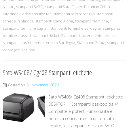
sassari
,
stampanti SATO
,
stampanti Sato Citizen Datamax Zebra
Intermec Godex Toshiba tec
,
stampanti sato sardegna
,
stampanti
schede in plastica
,
stampanti stand alone
,
stampanti termiche
,
stampanti termiche cagliari
,
stampanti termiche Sardegna
,
Stampanti
termiche sassari
,
stampanti ticket
,
Stampanti trasferimento termico
,
stampanti trasferimento termico Sardegna
,
Stampanti Zebra
,
stampanti
Zebra (emulazione)
Sato WS408/ Cg408 Stampanti etichette
Posted on
16 Novembre 2020
Sato WS408/ Cg408 Stampanti etichette
DESKTOP Stampanti desktop da 4"
Compatte e potenti Funzionalità e
potenza concentrate in un formato
ridotto, le stampanti desktop SATO