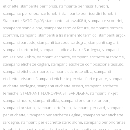
etichette
,
stampante per fioristi
,
stampante per nastri funebri
,
stampante per onoranze funebri
,
stampante per ricordini funebri
,
Stampante SATO Cg408
,
stampante sato ws408 tt
,
stampante scontrini
,
stampante stand alone
,
stampante termica fatture
,
stampante termica
scontrini
,
stampanti
,
stampanti a trasferimento termico
,
stampanti argox
,
stampanti barcode
,
stampanti barcode sardegna
,
stampanti cagliari
,
stampanti cartoncini
,
stampanti codice a barre Sardegna
,
stampanti
emulazione Zebra
,
stampanti etichette
,
stampanti etichette autonome
,
stampanti etichette cagliari
,
stampanti etichette composizione tessuto
,
stampanti etichette nuoro
,
stampanti etichette olbia
,
stampanti
etichette oristano
,
Stampanti etichette per vivai fiori e piante
,
stampanti
etichette sardegna
,
stampanti etichette sassari
,
stampanti etichette
termiche
,
STAMPANTI FLOROVIVAISTI SARDEGNA
,
stampanti ink jet
,
stampanti nuoro
,
stampanti olbia
,
stampanti onoranze funebri
,
stampanti oristano
,
stampanti ortofrutta
,
stampanti per card
,
stampanti
per etichette
,
Stampanti per etichette Cagliari
,
stampanti per etichette
sardegna
,
stampanti per etichette stand alone
,
stampanti per onoranze
funebri
,
stampanti per vivai fiori e pianti
,
stampanti sardegna
,
stampanti