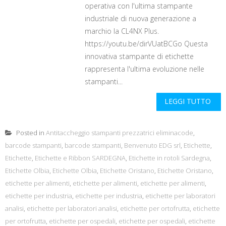
operativa con l'ultima stampante
industriale di nuova generazione a
marchio la CL4NX Plus.
https://youtu.be/dirVUatBCGo Questa
innovativa stampante di etichette
rappresenta l'ultima evoluzione nelle
stampanti...
LEGGI TUTTO
Posted in
Antitaccheggio stampanti prezzatrici eliminacode
,
barcode stampanti
,
barcode stampanti
,
Benvenuto EDG srl
,
Etichette
,
Etichette
,
Etichette e Ribbon SARDEGNA
,
Etichette in rotoli Sardegna
,
Etichette Olbia
,
Etichette Olbia
,
Etichette Oristano
,
Etichette Oristano
,
etichette per alimenti
,
etichette per alimenti
,
etichette per alimenti
,
etichette per industria
,
etichette per industria
,
etichette per laboratori
analisi
,
etichette per laboratori analisi
,
etichette per ortofrutta
,
etichette
per ortofrutta
,
etichette per ospedali
,
etichette per ospedali
,
etichette