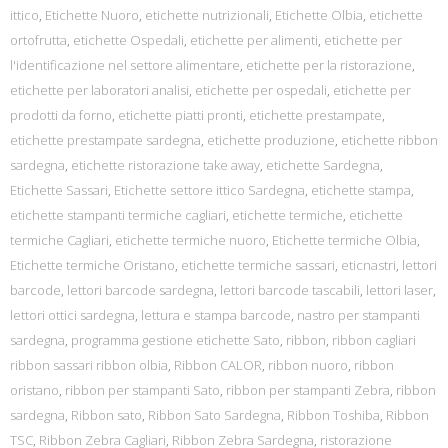
ittico
,
Etichette Nuoro
,
etichette nutrizionali
,
Etichette Olbia
,
etichette
ortofrutta
,
etichette Ospedali
,
etichette per alimenti
,
etichette per
l'identificazione nel settore alimentare
,
etichette per la ristorazione
,
etichette per laboratori analisi
,
etichette per ospedali
,
etichette per
prodotti da forno
,
etichette piatti pronti
,
etichette prestampate
,
etichette prestampate sardegna
,
etichette produzione
,
etichette ribbon
sardegna
,
etichette ristorazione take away
,
etichette Sardegna
,
Etichette Sassari
,
Etichette settore ittico Sardegna
,
etichette stampa
,
etichette stampanti termiche cagliari
,
etichette termiche
,
etichette
termiche Cagliari
,
etichette termiche nuoro
,
Etichette termiche Olbia
,
Etichette termiche Oristano
,
etichette termiche sassari
,
eticnastri
,
lettori
barcode
,
lettori barcode sardegna
,
lettori barcode tascabili
,
lettori laser
,
lettori ottici sardegna
,
lettura e stampa barcode
,
nastro per stampanti
sardegna
,
programma gestione etichette Sato
,
ribbon
,
ribbon cagliari
ribbon sassari ribbon olbia
,
Ribbon CALOR
,
ribbon nuoro
,
ribbon
oristano
,
ribbon per stampanti Sato
,
ribbon per stampanti Zebra
,
ribbon
sardegna
,
Ribbon sato
,
Ribbon Sato Sardegna
,
Ribbon Toshiba
,
Ribbon
TSC
,
Ribbon Zebra Cagliari
,
Ribbon Zebra Sardegna
,
ristorazione