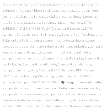
RFID STAMPANTI ETICHETTE SARDEGNA
,
RFID STAMPANTI ETICHETTE
SARDEGNA
,
Ribbon
,
Ribbon
,
rotoli cassa
,
rotoli cassa sardegna
,
rotoli
etichette Cagliari
,
rotoli etichette Cagliari
,
rotoli etichette Sardegna
,
rotoli etichette Sassari
,
rotoli etichette Sassari
,
rotoli pos
,
SATO
SARDEGNA
,
SATO SARDEGNA
,
SATO stampanti Sardegna
,
SATO
stampanti Sardegna
,
sistemi eliminacode
,
Soluzioni per l'etichettatura
,
Soluzioni per l’etichettatura
,
stampanti barcode sardegna
,
stampanti
barcode sardegna
,
stampanti industriali
,
stampanti industriali
,
stampanti
logistica
,
stampanti logistica
,
stampanti mobili
,
stampanti mobili
,
stampanti onoranze funebri
,
Stampanti per card e badge
,
Stampanti per
card e badge
,
Stampanti per etichette
,
Stampanti per etichette
,
stampanti per la logistica
,
Stampanti RFID
,
Stampanti RFID
,
Stampanti
SATO
,
stampanti sato Cg408e sardegna
,
stampanti sato Cg408e
sardegna
,
Stampanti SATO SARDEGNA
Tagged
stampa etichette
,
stampa etichette autonoma
,
stampa etichette composizione tessuto
,
stampa etichette nutrizionali
,
stampante cartellini accesso
,
stampante
coronella sardegna
,
stampante etichette a colori
,
stampante fatture
,
stampante fatture standalone
,
stampante nastri funebri
,
stampante per