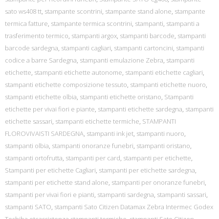
sato ws408 tt
,
stampante scontrini
,
stampante stand alone
,
stampante
termica fatture
,
stampante termica scontrini
,
stampanti
,
stampanti a
trasferimento termico
,
stampanti argox
,
stampanti barcode
,
stampanti
barcode sardegna
,
stampanti cagliari
,
stampanti cartoncini
,
stampanti
codice a barre Sardegna
,
stampanti emulazione Zebra
,
stampanti
etichette
,
stampanti etichette autonome
,
stampanti etichette cagliari
,
stampanti etichette composizione tessuto
,
stampanti etichette nuoro
,
stampanti etichette olbia
,
stampanti etichette oristano
,
Stampanti
etichette per vivai fiori e piante
,
stampanti etichette sardegna
,
stampanti
etichette sassari
,
stampanti etichette termiche
,
STAMPANTI
FLOROVIVAISTI SARDEGNA
,
stampanti ink jet
,
stampanti nuoro
,
stampanti olbia
,
stampanti onoranze funebri
,
stampanti oristano
,
stampanti ortofrutta
,
stampanti per card
,
stampanti per etichette
,
Stampanti per etichette Cagliari
,
stampanti per etichette sardegna
,
stampanti per etichette stand alone
,
stampanti per onoranze funebri
,
stampanti per vivai fiori e pianti
,
stampanti sardegna
,
stampanti sassari
,
stampanti SATO
,
stampanti Sato Citizen Datamax Zebra Intermec Godex