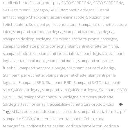
rotoli etichette Sassari
,
rotoli pos
,
SATO SARDEGNA
,
SATO SARDEGNA
,
SATO stampanti Sardegna
,
SATO stampanti Sardegna
,
Sistemi
antitaccheggio Checkpoint
,
sistemi eliminacode
,
Soluzioni per
l'etichettatura
,
Soluzioni per l’etichettatura
,
Stampante etichette settore
ittico
,
stampanti barcode sardegna
,
stampanti barcode sardegna
,
stampanti desktop sardegna
,
Stampanti etichette pronta consegna
,
stampanti etichette pronta consegna
,
stampanti etichette termiche
,
stampanti industriali
,
stampanti industriali
,
stampanti logistica
,
stampanti
logistica
,
stampanti mobili
,
stampanti mobili
,
stampanti onoranze
funebri
,
Stampanti per card e badge
,
Stampanti per card e badge
,
Stampanti per etichette
,
Stampanti per etichette
,
stampanti per la
logistica
,
Stampanti RFID
,
Stampanti RFID
,
Stampanti SATO
,
stampanti
sato Cg408e sardegna
,
stampanti sato Cg408e sardegna
,
Stampanti SATO
SARDEGNA
,
stampare etichette in Sardegna
,
Stampare etichette
Sardegna
,
testimonianza
,
tracciabilita-etichettatura-prodotti-ittici
Tagged
barcode
,
barcode stampa
,
barcode stampanti
,
carta termica per
stampante SATO
,
Carta termica per stampante Zebra
,
carta
termografica
,
codice a barre cagliari
,
codice a barre lettori
,
codice a