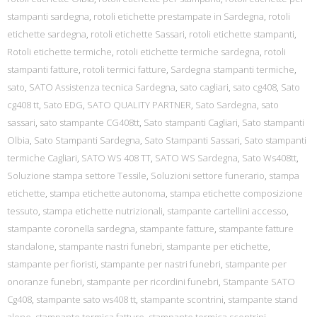
stampanti sardegna
,
rotoli etichette prestampate in Sardegna
,
rotoli
etichette sardegna
,
rotoli etichette Sassari
,
rotoli etichette stampanti
,
Rotoli etichette termiche
,
rotoli etichette termiche sardegna
,
rotoli
stampanti fatture
,
rotoli termici fatture
,
Sardegna stampanti termiche
,
sato
,
SATO Assistenza tecnica Sardegna
,
sato cagliari
,
sato cg408
,
Sato
cg408 tt
,
Sato EDG
,
SATO QUALITY PARTNER
,
Sato Sardegna
,
sato
sassari
,
sato stampante CG408tt
,
Sato stampanti Cagliari
,
Sato stampanti
Olbia
,
Sato Stampanti Sardegna
,
Sato Stampanti Sassari
,
Sato stampanti
termiche Cagliari
,
SATO WS 408 TT
,
SATO WS Sardegna
,
Sato Ws408tt
,
Soluzione stampa settore Tessile
,
Soluzioni settore funerario
,
stampa
etichette
,
stampa etichette autonoma
,
stampa etichette composizione
tessuto
,
stampa etichette nutrizionali
,
stampante cartellini accesso
,
stampante coronella sardegna
,
stampante fatture
,
stampante fatture
standalone
,
stampante nastri funebri
,
stampante per etichette
,
stampante per fioristi
,
stampante per nastri funebri
,
stampante per
onoranze funebri
,
stampante per ricordini funebri
,
Stampante SATO
Cg408
,
stampante sato ws408 tt
,
stampante scontrini
,
stampante stand