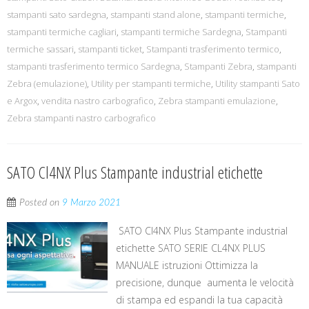
stampanti sato sardegna
,
stampanti stand alone
,
stampanti termiche
,
stampanti termiche cagliari
,
stampanti termiche Sardegna
,
Stampanti
termiche sassari
,
stampanti ticket
,
Stampanti trasferimento termico
,
stampanti trasferimento termico Sardegna
,
Stampanti Zebra
,
stampanti
Zebra (emulazione)
,
Utility per stampanti termiche
,
Utility stampanti Sato
e Argox
,
vendita nastro carbografico
,
Zebra stampanti emulazione
,
Zebra stampanti nastro carbografico
SATO Cl4NX Plus Stampante industrial etichette
Posted on
9 Marzo 2021
SATO Cl4NX Plus Stampante industrial
etichette SATO SERIE CL4NX PLUS
MANUALE istruzioni Ottimizza la
precisione, dunque aumenta le velocità
di stampa ed espandi la tua capacità