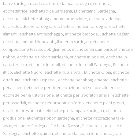
barre sardegna
,
codice a barre stampa sardegna
,
coronella
,
etichettatrice
,
etichettatrice Sardegna
,
Etichettatrici Sardegna
,
etichette
,
etichette abbigliamento produzione
,
etichette adesive
,
etichette adesive sardegna
,
etichette alimentari sardegna
,
etichette
alimenti
,
etichette antitaccheggio
,
etichette barcode
,
Etichette Cagliari
,
etichette composizione abbigliamento sardegna
,
etichette
composizione tessuto abbigliamento
,
etichette da stampare
,
etichette e
ribbon
,
etichette e ribbon sardegna
,
etichette in bobina
,
etichette in
carta termica
,
etichette in rotoli
,
etichette in rotoli Sardegna
,
Etichette
ittico
,
Etichette Nuoro
,
etichette nutrizionali
,
Etichette Olbia
,
etichette
ortofrutta
,
etichette Ospedali
,
etichette per abbigliamento
,
etichette
per alimenti
,
etichette per l'identificazione nel settore alimentare
,
etichette per la ristorazione
,
etichette per laboratori analisi
,
etichette
per ospedali
,
etichette per prodotti da forno
,
etichette piatti pronti
,
etichette prestampate
,
etichette prestampate sardegna
,
etichette
produzione
,
etichette ribbon sardegna
,
etichette ristorazione take
away
,
etichette Sardegna
,
Etichette Sassari
,
Etichette settore ittico
Sardegna
,
etichette stampa
,
etichette stampanti termiche cagliari
,