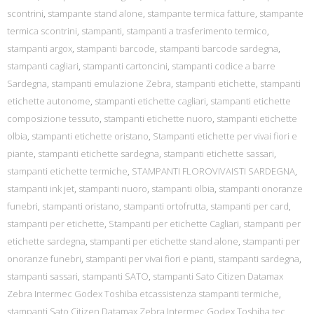
scontrini
,
stampante stand alone
,
stampante termica fatture
,
stampante
termica scontrini
,
stampanti
,
stampanti a trasferimento termico
,
stampanti argox
,
stampanti barcode
,
stampanti barcode sardegna
,
stampanti cagliari
,
stampanti cartoncini
,
stampanti codice a barre
Sardegna
,
stampanti emulazione Zebra
,
stampanti etichette
,
stampanti
etichette autonome
,
stampanti etichette cagliari
,
stampanti etichette
composizione tessuto
,
stampanti etichette nuoro
,
stampanti etichette
olbia
,
stampanti etichette oristano
,
Stampanti etichette per vivai fiori e
piante
,
stampanti etichette sardegna
,
stampanti etichette sassari
,
stampanti etichette termiche
,
STAMPANTI FLOROVIVAISTI SARDEGNA
,
stampanti ink jet
,
stampanti nuoro
,
stampanti olbia
,
stampanti onoranze
funebri
,
stampanti oristano
,
stampanti ortofrutta
,
stampanti per card
,
stampanti per etichette
,
Stampanti per etichette Cagliari
,
stampanti per
etichette sardegna
,
stampanti per etichette stand alone
,
stampanti per
onoranze funebri
,
stampanti per vivai fiori e pianti
,
stampanti sardegna
,
stampanti sassari
,
stampanti SATO
,
stampanti Sato Citizen Datamax
Zebra Intermec Godex Toshiba etcassistenza stampanti termiche
,
stampanti Sato Citizen Datamax Zebra Intermec Godex Toshiba tec
,