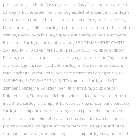
per ristoranti
,
etichette Sassari
,
etichette Sassari
,
etichette scadenza
Sardegna
,
Etichette stampanti Sardegna
,
Etichette stampanti Sardegna
,
eventi
,
Laboratorio etichette
,
Laboratorio etichette
,
LettoriBarcode
,
Marcatori Ink Jet
,
METO Sardegna etichette e prezzatrici
,
nastri funebri
stampa
,
News-Novità by EDG
,
ospedale etichette
,
ospedale etichette
,
Prezzatrici Sardegna
,
prodotti
,
prodotti
,
RFID STAMPANTI ETICHETTE
SARDEGNA
,
RFID STAMPANTI ETICHETTE SARDEGNA
,
Ribbon
,
Ribbon
,
Ribbon
,
rotoli cassa
,
rotoli cassa sardegna
,
rotoli etichette Cagliari
,
rotoli
etichette Cagliari
,
rotoli etichette Sardegna
,
rotoli etichette Sassari
,
rotoli etichette Sassari
,
rotoli pos
,
Sato assistenza Sardegna
,
SATO
SARDEGNA
,
SATO SARDEGNA
,
SATO stampanti Sardegna
,
SATO
stampanti Sardegna
,
Soluzioni per l'etichettatura
,
Soluzioni per
l’etichettatura
,
Stampante etichette settore ittico
,
stampante termica
industriale sardegna
,
stampanti barcode sardegna
,
stampanti barcode
sardegna
,
stampanti desktop sardegna
,
Stampanti ed etichette per
caseifici
,
Stampanti etichette pronta consegna
,
stampanti etichette
pronta consegna
,
stampanti etichette termiche
,
stampanti industriali
,
stampanti industriali
,
stampanti logistica
,
stampanti logistica
,
stampanti