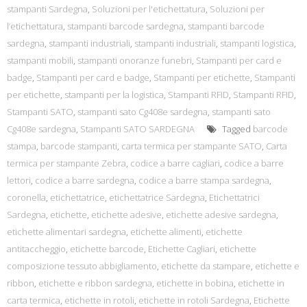
stampanti Sardegna
,
Soluzioni per l'etichettatura
,
Soluzioni per
l’etichettatura
,
stampanti barcode sardegna
,
stampanti barcode
sardegna
,
stampanti industriali
,
stampanti industriali
,
stampanti logistica
,
stampanti mobili
,
stampanti onoranze funebri
,
Stampanti per card e
badge
,
Stampanti per card e badge
,
Stampanti per etichette
,
Stampanti
per etichette
,
stampanti per la logistica
,
Stampanti RFID
,
Stampanti RFID
,
Stampanti SATO
,
stampanti sato Cg408e sardegna
,
stampanti sato
Cg408e sardegna
,
Stampanti SATO SARDEGNA
Tagged
barcode
stampa
,
barcode stampanti
,
carta termica per stampante SATO
,
Carta
termica per stampante Zebra
,
codice a barre cagliari
,
codice a barre
lettori
,
codice a barre sardegna
,
codice a barre stampa sardegna
,
coronella
,
etichettatrice
,
etichettatrice Sardegna
,
Etichettatrici
Sardegna
,
etichette
,
etichette adesive
,
etichette adesive sardegna
,
etichette alimentari sardegna
,
etichette alimenti
,
etichette
antitaccheggio
,
etichette barcode
,
Etichette Cagliari
,
etichette
composizione tessuto abbigliamento
,
etichette da stampare
,
etichette e
ribbon
,
etichette e ribbon sardegna
,
etichette in bobina
,
etichette in
carta termica
,
etichette in rotoli
,
etichette in rotoli Sardegna
,
Etichette