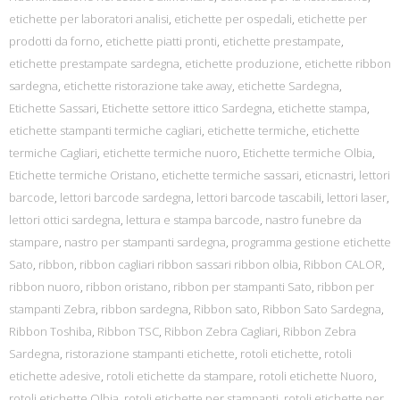
etichette per laboratori analisi
,
etichette per ospedali
,
etichette per
prodotti da forno
,
etichette piatti pronti
,
etichette prestampate
,
etichette prestampate sardegna
,
etichette produzione
,
etichette ribbon
sardegna
,
etichette ristorazione take away
,
etichette Sardegna
,
Etichette Sassari
,
Etichette settore ittico Sardegna
,
etichette stampa
,
etichette stampanti termiche cagliari
,
etichette termiche
,
etichette
termiche Cagliari
,
etichette termiche nuoro
,
Etichette termiche Olbia
,
Etichette termiche Oristano
,
etichette termiche sassari
,
eticnastri
,
lettori
barcode
,
lettori barcode sardegna
,
lettori barcode tascabili
,
lettori laser
,
lettori ottici sardegna
,
lettura e stampa barcode
,
nastro funebre da
stampare
,
nastro per stampanti sardegna
,
programma gestione etichette
Sato
,
ribbon
,
ribbon cagliari ribbon sassari ribbon olbia
,
Ribbon CALOR
,
ribbon nuoro
,
ribbon oristano
,
ribbon per stampanti Sato
,
ribbon per
stampanti Zebra
,
ribbon sardegna
,
Ribbon sato
,
Ribbon Sato Sardegna
,
Ribbon Toshiba
,
Ribbon TSC
,
Ribbon Zebra Cagliari
,
Ribbon Zebra
Sardegna
,
ristorazione stampanti etichette
,
rotoli etichette
,
rotoli
etichette adesive
,
rotoli etichette da stampare
,
rotoli etichette Nuoro
,
rotoli etichette Olbia
,
rotoli etichette per stampanti
,
rotoli etichette per