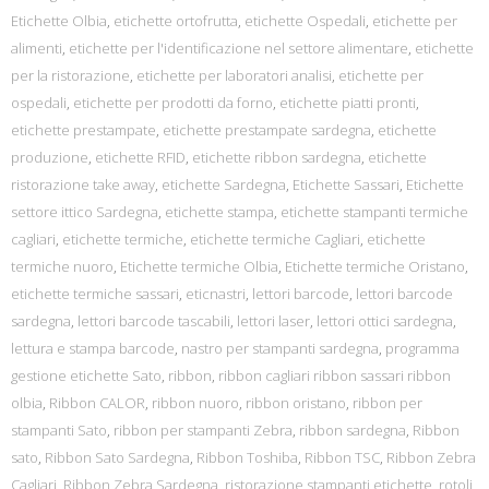
Etichette Olbia
,
etichette ortofrutta
,
etichette Ospedali
,
etichette per
alimenti
,
etichette per l'identificazione nel settore alimentare
,
etichette
per la ristorazione
,
etichette per laboratori analisi
,
etichette per
ospedali
,
etichette per prodotti da forno
,
etichette piatti pronti
,
etichette prestampate
,
etichette prestampate sardegna
,
etichette
produzione
,
etichette RFID
,
etichette ribbon sardegna
,
etichette
ristorazione take away
,
etichette Sardegna
,
Etichette Sassari
,
Etichette
settore ittico Sardegna
,
etichette stampa
,
etichette stampanti termiche
cagliari
,
etichette termiche
,
etichette termiche Cagliari
,
etichette
termiche nuoro
,
Etichette termiche Olbia
,
Etichette termiche Oristano
,
etichette termiche sassari
,
eticnastri
,
lettori barcode
,
lettori barcode
sardegna
,
lettori barcode tascabili
,
lettori laser
,
lettori ottici sardegna
,
lettura e stampa barcode
,
nastro per stampanti sardegna
,
programma
gestione etichette Sato
,
ribbon
,
ribbon cagliari ribbon sassari ribbon
olbia
,
Ribbon CALOR
,
ribbon nuoro
,
ribbon oristano
,
ribbon per
stampanti Sato
,
ribbon per stampanti Zebra
,
ribbon sardegna
,
Ribbon
sato
,
Ribbon Sato Sardegna
,
Ribbon Toshiba
,
Ribbon TSC
,
Ribbon Zebra
Cagliari
,
Ribbon Zebra Sardegna
,
ristorazione stampanti etichette
,
rotoli