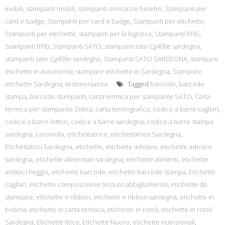
mobili
,
stampanti mobili
,
stampanti onoranze funebri
,
Stampanti per
card e badge
,
Stampanti per card e badge
,
Stampanti per etichette
,
Stampanti per etichette
,
stampanti per la logistica
,
Stampanti RFID
,
Stampanti RFID
,
Stampanti SATO
,
stampanti sato Cg408e sardegna
,
stampanti sato Cg408e sardegna
,
Stampanti SATO SARDEGNA
,
stampare
etichette in autonomia
,
stampare etichette in Sardegna
,
Stampare
etichette Sardegna
,
testimonianza
Tagged
barcode
,
barcode
stampa
,
barcode stampanti
,
carta termica per stampante SATO
,
Carta
termica per stampante Zebra
,
carta termografica
,
codice a barre cagliari
,
codice a barre lettori
,
codice a barre sardegna
,
codice a barre stampa
sardegna
,
coronella
,
etichettatrice
,
etichettatrice Sardegna
,
Etichettatrici Sardegna
,
etichette
,
etichette adesive
,
etichette adesive
sardegna
,
etichette alimentari sardegna
,
etichette alimenti
,
etichette
antitaccheggio
,
etichette barcode
,
etichette barcode stampa
,
Etichette
Cagliari
,
etichette composizione tessuto abbigliamento
,
etichette da
stampare
,
etichette e ribbon
,
etichette e ribbon sardegna
,
etichette in
bobina
,
etichette in carta termica
,
etichette in rotoli
,
etichette in rotoli
Sardegna
,
Etichette ittico
,
Etichette Nuoro
,
etichette nutrizionali
,