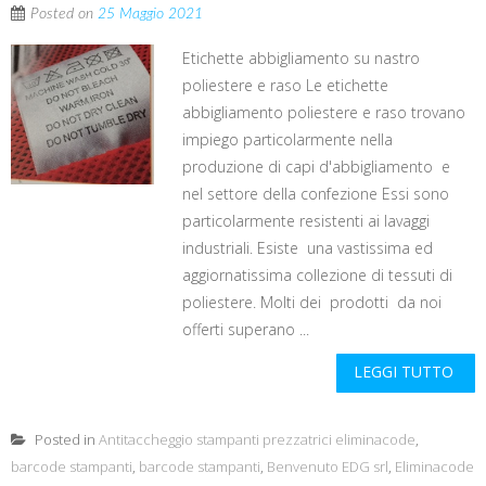
Posted on
25 Maggio 2021
Etichette abbigliamento su nastro
poliestere e raso Le etichette
abbigliamento poliestere e raso trovano
impiego particolarmente nella
produzione di capi d'abbigliamento e
nel settore della confezione Essi sono
particolarmente resistenti ai lavaggi
industriali. Esiste una vastissima ed
aggiornatissima collezione di tessuti di
poliestere. Molti dei prodotti da noi
offerti superano ...
LEGGI TUTTO
Posted in
Antitaccheggio stampanti prezzatrici eliminacode
,
barcode stampanti
,
barcode stampanti
,
Benvenuto EDG srl
,
Eliminacode