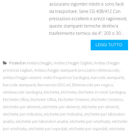
assicurano ingombri ridotti e sono facili
da trasportare. Serie CG 408/412 Con
prestazioni eccellenti e prezzi ragionevoli,
queste stampanti termiche dirette/a
trasferimento termico da 4", 203 o 30...
LEGGI TUTTO
Posted in
Antitaccheggio
,
Antitaccheggio Cagliari
,
Antitaccheggio
provincia Cagliari
,
Antitaccheggio stampanti prezzatrici eliminacode
,
antitaccheggio-sistemi- radio frequenza Sardegna
,
barcode stampanti
,
barcode stampanti
,
Benvenuto EDG srl
,
Eliminacode per negozi
,
eliminacode Sardegna
,
Etichette
,
Etichette
,
Etichette in rotoli Sardegna
,
Etichette Olbia
,
Etichette Olbia
,
Etichette Oristano
,
Etichette Oristano
,
etichette per alimenti
,
etichette per alimenti
,
etichette per alimenti
,
etichette per industria
,
etichette per industria
,
etichette per laboratori
analisi
,
etichette per laboratori analisi
,
etichette per ortofrutta
,
etichette
per ortofrutta
,
etichette per ospedali
,
etichette per ospedali
,
etichette