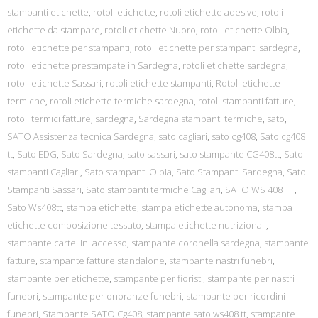
stampanti etichette
,
rotoli etichette
,
rotoli etichette adesive
,
rotoli
etichette da stampare
,
rotoli etichette Nuoro
,
rotoli etichette Olbia
,
rotoli etichette per stampanti
,
rotoli etichette per stampanti sardegna
,
rotoli etichette prestampate in Sardegna
,
rotoli etichette sardegna
,
rotoli etichette Sassari
,
rotoli etichette stampanti
,
Rotoli etichette
termiche
,
rotoli etichette termiche sardegna
,
rotoli stampanti fatture
,
rotoli termici fatture
,
sardegna
,
Sardegna stampanti termiche
,
sato
,
SATO Assistenza tecnica Sardegna
,
sato cagliari
,
sato cg408
,
Sato cg408
tt
,
Sato EDG
,
Sato Sardegna
,
sato sassari
,
sato stampante CG408tt
,
Sato
stampanti Cagliari
,
Sato stampanti Olbia
,
Sato Stampanti Sardegna
,
Sato
Stampanti Sassari
,
Sato stampanti termiche Cagliari
,
SATO WS 408 TT
,
Sato Ws408tt
,
stampa etichette
,
stampa etichette autonoma
,
stampa
etichette composizione tessuto
,
stampa etichette nutrizionali
,
stampante cartellini accesso
,
stampante coronella sardegna
,
stampante
fatture
,
stampante fatture standalone
,
stampante nastri funebri
,
stampante per etichette
,
stampante per fioristi
,
stampante per nastri
funebri
,
stampante per onoranze funebri
,
stampante per ricordini
funebri
,
Stampante SATO Cg408
,
stampante sato ws408 tt
,
stampante