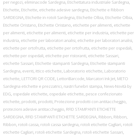
per negozi
,
eliminacode Sardegna
,
Etichettatura industriale Sardegna
,
Etichette
,
Etichette
,
etichette adesive sardegna
,
Etichette e Ribbon
SARDEGNA
,
Etichette in rotoli Sardegna
,
Etichette Olbia
,
Etichette Olbia
,
Etichette Oristano
,
Etichette Oristano
,
etichette per alimenti
,
etichette
per alimenti
,
etichette per alimenti
,
etichette per industria
,
etichette per
industria
,
etichette per laboratori analisi
,
etichette per laboratori analisi
,
etichette per ortofrutta
,
etichette per ortofrutta
,
etichette per ospedali
,
etichette per ospedali
,
etichette per ristoranti
,
etichette Sassari
,
etichette Sassari
,
Etichette stampanti Sardegna
,
Etichette stampanti
Sardegna
,
eventi
,
ittico etichette
,
Laboratorio etichette
,
Laboratorio
etichette
,
LETTORI QR CODE
,
LettoriBarcode
,
Marcatori Ink Jet
,
METO
Sardegna etichette e prezzatrici
,
nastri funebri stampa
,
News-Novità by
EDG
,
ospedale etichette
,
ospedale etichette
,
pesce confezionato
etichette
,
prodotti
,
prodotti
,
Protezione prodotti con antitaccheggio
,
protezioni adesive antitaccheggio
,
RFID STAMPANTI ETICHETTE
SARDEGNA
,
RFID STAMPANTI ETICHETTE SARDEGNA
,
Ribbon
,
Ribbon
,
Ribbon
,
rotoli cassa
,
rotoli cassa sardegna
,
rotoli etichette Cagliari
,
rotoli
etichette Cagliari
,
rotoli etichette Sardegna
,
rotoli etichette Sassari
,