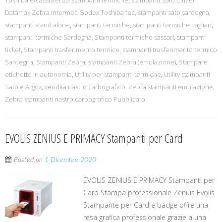
Toshiba etcassistenza stampanti termiche
,
stampanti Sato Citizen
Datamax Zebra Intermec Godex Toshiba tec
,
stampanti sato sardegna
,
stampanti stand alone
,
stampanti termiche
,
stampanti termiche cagliari
,
stampanti termiche Sardegna
,
Stampanti termiche sassari
,
stampanti
ticket
,
Stampanti trasferimento termico
,
stampanti trasferimento termico
Sardegna
,
Stampanti Zebra
,
stampanti Zebra (emulazione)
,
Stampare
etichette in autonomia
,
Utility per stampanti termiche
,
Utility stampanti
Sato e Argox
,
vendita nastro carbografico
,
Zebra stampanti emulazione
,
Zebra stampanti nastro carbografico Pubblicato
EVOLIS ZENIUS E PRIMACY Stampanti per Card
Posted on
1 Dicembre 2020
EVOLIS ZENIUS E PRIMACY Stampanti per
Card Stampa professionale Zenius Evolis
Stampante per Card e badge offre una
resa grafica professionale grazie a una