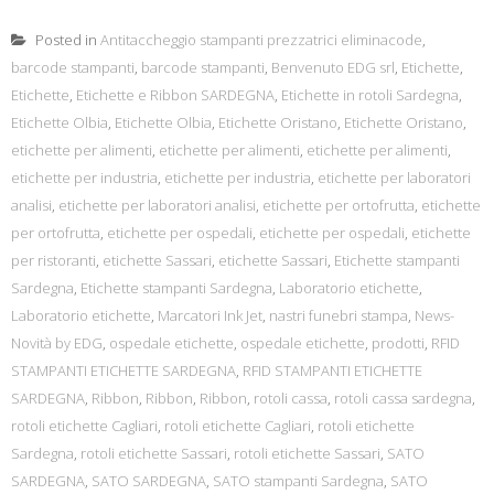
Posted in
Antitaccheggio stampanti prezzatrici eliminacode
,
barcode stampanti
,
barcode stampanti
,
Benvenuto EDG srl
,
Etichette
,
Etichette
,
Etichette e Ribbon SARDEGNA
,
Etichette in rotoli Sardegna
,
Etichette Olbia
,
Etichette Olbia
,
Etichette Oristano
,
Etichette Oristano
,
etichette per alimenti
,
etichette per alimenti
,
etichette per alimenti
,
etichette per industria
,
etichette per industria
,
etichette per laboratori
analisi
,
etichette per laboratori analisi
,
etichette per ortofrutta
,
etichette
per ortofrutta
,
etichette per ospedali
,
etichette per ospedali
,
etichette
per ristoranti
,
etichette Sassari
,
etichette Sassari
,
Etichette stampanti
Sardegna
,
Etichette stampanti Sardegna
,
Laboratorio etichette
,
Laboratorio etichette
,
Marcatori Ink Jet
,
nastri funebri stampa
,
News-
Novità by EDG
,
ospedale etichette
,
ospedale etichette
,
prodotti
,
RFID
STAMPANTI ETICHETTE SARDEGNA
,
RFID STAMPANTI ETICHETTE
SARDEGNA
,
Ribbon
,
Ribbon
,
Ribbon
,
rotoli cassa
,
rotoli cassa sardegna
,
rotoli etichette Cagliari
,
rotoli etichette Cagliari
,
rotoli etichette
Sardegna
,
rotoli etichette Sassari
,
rotoli etichette Sassari
,
SATO
SARDEGNA
,
SATO SARDEGNA
,
SATO stampanti Sardegna
,
SATO