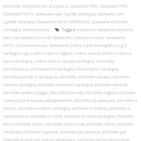
etichette
,
stampanti per la logistica
,
Stampanti RFID
,
Stampanti RFID
,
Stampanti SATO
,
stampanti sato Cg408e sardegna
,
stampanti sato
Cg408e sardegna
,
Stampanti SATO SARDEGNA
,
Stampare etichette
Sardegna
,
testimonianza
Tagged
assistenza stampanti termiche
,
barcode stampa
,
barcode stampanti
,
carta termica per stampante
SATO
,
Carta termica per stampante Zebra
,
carta termografica
,
cg 4
sardegna
,
cg4
,
codice a barre cagliari
,
codice a barre lettori
,
codice a
barre sardegna
,
codice a barre stampa sardegna
,
coronella
,
etichettatrice
,
etichettatrice Sardegna
,
Etichettatrici Sardegna
,
etichettatura ittico sardegnas
,
etichette
,
etichette adesive
,
etichette
adesive sardegna
,
etichette alimentari sardegna
,
etichette alimenti
,
etichette antitaccheggio
,
etichette barcode
,
Etichette Cagliari
,
etichette
composizione tessuto abbigliamento
,
etichette da stampare
,
etichette e
ribbon
,
etichette e ribbon sardegna
,
etichette in bobina
,
etichette in
carta termica
,
etichette in rotoli
,
etichette in rotoli Sardegna
,
Etichette
ittico
,
Etichette Nuoro
,
etichette nutrizionali
,
Etichette Olbia
,
etichette
ortofrutta
,
etichette Ospedali
,
etichette per alimenti
,
etichette per
l'identificazione nel settore alimentare
,
etichette per la ristorazione
,