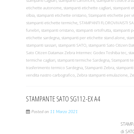
stampanti cagliari
,
stampanti cartoncini
,
stampanti codice a 
etichette autonome
,
stampanti etichette cagliari
,
stampanti e
olbia
,
stampanti etichette oristano
,
Stampanti etichette per viv
stampanti etichette termiche
,
STAMPANTI FLOROVIVAISTI S
funebri
,
stampanti oristano
,
stampanti ortofrutta
,
stampanti p
etichette sardegna
,
stampanti per etichette stand alone
,
sta
stampanti sassari
,
stampanti SATO
,
stampanti Sato Citizen D
Sato Citizen Datamax Zebra Intermec Godex Toshiba tec
,
sta
termiche cagliari
,
stampanti termiche Sardegna
,
Stampanti te
trasferimento termico Sardegna
,
Stampanti Zebra
,
stampanti
vendita nastro carbografico
,
Zebra stampanti emulazione
,
Ze
STAMPANTE SATO SG112-EX A4
Posted on
11 Marzo 2021
STAMPA
di SAT