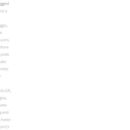
gged
ce a
ggio
,
 e
Nuoro
,
ettore
piatti
take
hette
e
CALOR
,
egna
,
hette
mpanti
ichette
SATO