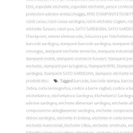
EDG
,
ospedale etichette
,
ospedale etichette
,
pesce confezio
protezioni adesive antitaccheggio
,
RFID STAMPANTI ETICHE
rotoli cassa
,
rotoli cassa sardegna
,
rotoli etichette Cagliari
,
rot
etichette Sassari
,
rotoli pos
,
SATO SARDEGNA
,
SATO SARDE
Checkpoint
,
sistemi eliminacode
,
Soluzioni per l'etichettatur
barcode sardegna
,
stampanti barcode sardegna
,
stampanti 
consegna
,
stampanti etichette termiche
,
stampanti industriali
stampanti mobili
,
stampanti onoranze funebri
,
Stampanti per
etichette
,
stampanti per la logistica
,
Stampanti RFID
,
Stampant
sardegna
,
Stampanti SATO SARDEGNA
,
stampare etichette i
prodotti-ittici
Tagged
barcode
,
barcode stampa
,
barcod
Zebra
,
carta termografica
,
codice a barre cagliari
,
codice a ba
etichettatrice
,
etichettatrice Sardegna
,
Etichettatrici Sardegn
adesive sardegna
,
etichette alimentari sardegna
,
etichette al
composizione abbigliamento sardegna
,
etichette composizi
ribbon sardegna
,
etichette in bobina
,
etichette in carta termi
etichette nutrizionali
,
Etichette Olbia
,
etichette ortofrutta
,
et
l'identificazione nel settore alimentare
,
etichette per la rist