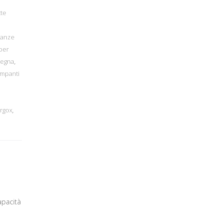
tte
ranze
per
degna
,
ampanti
Argox
,
apacità