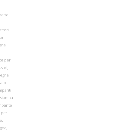
hette
ettori
bon
gna
,
tte per
ssari
,
degna
,
sato
mpanti
stampa
mpante
 per
re
,
egna
,