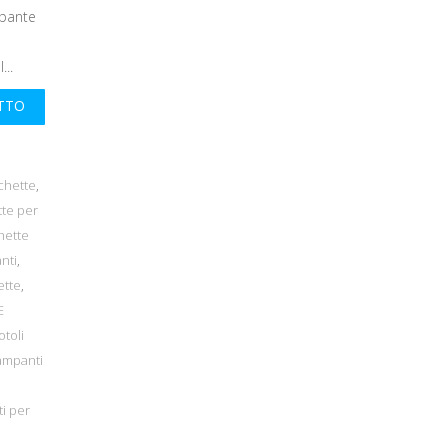
mpante
...
UTTO
ichette
,
tte per
hette
anti
,
ette
,
E
otoli
ampanti
i per