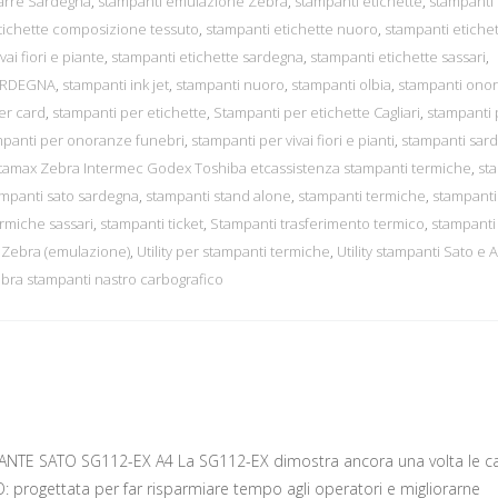
barre Sardegna
,
stampanti emulazione Zebra
,
stampanti etichette
,
stampanti
tichette composizione tessuto
,
stampanti etichette nuoro
,
stampanti etiche
ai fiori e piante
,
stampanti etichette sardegna
,
stampanti etichette sassari
,
ARDEGNA
,
stampanti ink jet
,
stampanti nuoro
,
stampanti olbia
,
stampanti ono
er card
,
stampanti per etichette
,
Stampanti per etichette Cagliari
,
stampanti 
mpanti per onoranze funebri
,
stampanti per vivai fiori e pianti
,
stampanti sar
atamax Zebra Intermec Godex Toshiba etcassistenza stampanti termiche
,
st
mpanti sato sardegna
,
stampanti stand alone
,
stampanti termiche
,
stampanti
rmiche sassari
,
stampanti ticket
,
Stampanti trasferimento termico
,
stampanti
 Zebra (emulazione)
,
Utility per stampanti termiche
,
Utility stampanti Sato e 
bra stampanti nastro carbografico
NTE SATO SG112-EX A4 La SG112-EX dimostra ancora una volta le c
O: progettata per far risparmiare tempo agli operatori e migliorarne