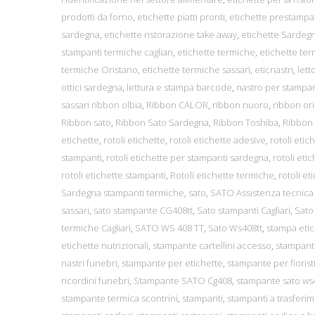
prodotti da forno
,
etichette piatti pronti
,
etichette prestampa
sardegna
,
etichette ristorazione take away
,
etichette Sardeg
stampanti termiche cagliari
,
etichette termiche
,
etichette ter
termiche Oristano
,
etichette termiche sassari
,
eticnastri
,
lett
ottici sardegna
,
lettura e stampa barcode
,
nastro per stampa
sassari ribbon olbia
,
Ribbon CALOR
,
ribbon nuoro
,
ribbon or
Ribbon sato
,
Ribbon Sato Sardegna
,
Ribbon Toshiba
,
Ribbon
etichette
,
rotoli etichette
,
rotoli etichette adesive
,
rotoli eti
stampanti
,
rotoli etichette per stampanti sardegna
,
rotoli et
rotoli etichette stampanti
,
Rotoli etichette termiche
,
rotoli e
Sardegna stampanti termiche
,
sato
,
SATO Assistenza tecnica
sassari
,
sato stampante CG408tt
,
Sato stampanti Cagliari
,
Sato
termiche Cagliari
,
SATO WS 408 TT
,
Sato Ws408tt
,
stampa etic
etichette nutrizionali
,
stampante cartellini accesso
,
stampant
nastri funebri
,
stampante per etichette
,
stampante per fiorist
ricordini funebri
,
Stampante SATO Cg408
,
stampante sato ws4
stampante termica scontrini
,
stampanti
,
stampanti a trasferi