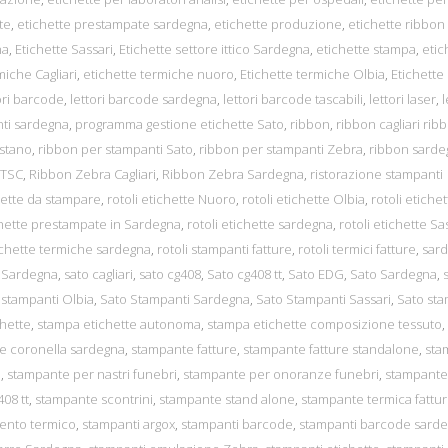
te
,
etichette prestampate sardegna
,
etichette produzione
,
etichette ribbon
na
,
Etichette Sassari
,
Etichette settore ittico Sardegna
,
etichette stampa
,
etic
miche Cagliari
,
etichette termiche nuoro
,
Etichette termiche Olbia
,
Etichette
ori barcode
,
lettori barcode sardegna
,
lettori barcode tascabili
,
lettori laser
,
l
nti sardegna
,
programma gestione etichette Sato
,
ribbon
,
ribbon cagliari rib
istano
,
ribbon per stampanti Sato
,
ribbon per stampanti Zebra
,
ribbon sarde
 TSC
,
Ribbon Zebra Cagliari
,
Ribbon Zebra Sardegna
,
ristorazione stampanti
chette da stampare
,
rotoli etichette Nuoro
,
rotoli etichette Olbia
,
rotoli etiche
ichette prestampate in Sardegna
,
rotoli etichette sardegna
,
rotoli etichette Sa
tichette termiche sardegna
,
rotoli stampanti fatture
,
rotoli termici fatture
,
sar
 Sardegna
,
sato cagliari
,
sato cg408
,
Sato cg408 tt
,
Sato EDG
,
Sato Sardegna
,
 stampanti Olbia
,
Sato Stampanti Sardegna
,
Sato Stampanti Sassari
,
Sato sta
hette
,
stampa etichette autonoma
,
stampa etichette composizione tessuto
,
e coronella sardegna
,
stampante fatture
,
stampante fatture standalone
,
sta
i
,
stampante per nastri funebri
,
stampante per onoranze funebri
,
stampante
08 tt
,
stampante scontrini
,
stampante stand alone
,
stampante termica fattu
mento termico
,
stampanti argox
,
stampanti barcode
,
stampanti barcode sard