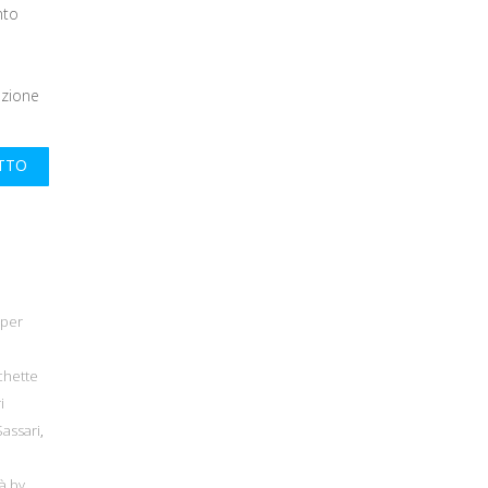
nto
ezione
UTTO
 per
chette
i
Sassari
,
à by