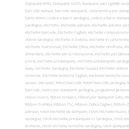
Stampanti RFID
,
Stampanti SATO
,
stampanti sato Cg408e sar
barcode stampa
,
barcode stampanti
,
carta termica per sta
barre lettori
,
codice a barre sardegna
,
codice a barre stamp
Sardegna
,
etichette
,
etichette adesive
,
etichette adesive sa
etichette barcode
,
Etichette Cagliari
,
etichette composizione
ribbon sardegna
,
etichette in bobina
,
etichette in carta termi
etichette nutrizionali
,
Etichette Olbia
,
etichette ortofrutta
,
et
alimentare
,
etichette per la ristorazione
,
etichette per laborat
pronti
,
etichette prestampate
,
etichette prestampate sardeg
away
,
etichette Sardegna
,
Etichette Sassari
,
Etichette settore
termiche
,
etichette termiche Cagliari
,
etichette termiche nuo
sassari
,
eticnastri
,
lettori barcode
,
lettori barcode sardegna
,
l
barcode
,
nastro per stampanti sardegna
,
programma gestione
ribbon nuoro
,
ribbon oristano
,
ribbon per stampanti Sato
,
ri
Ribbon Toshiba
,
Ribbon TSC
,
Ribbon Zebra Cagliari
,
Ribbon 
adesive
,
rotoli etichette da stampare
,
rotoli etichette Nuoro
,
sardegna
,
rotoli etichette prestampate in Sardegna
,
rotoli et
termiche
,
rotoli etichette termiche sardegna
,
rotoli stampanti