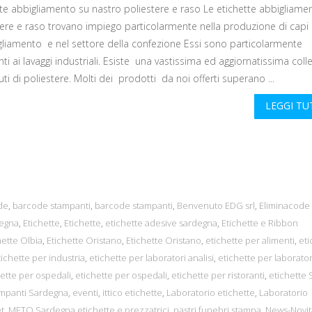
tte abbigliamento su nastro poliestere e raso Le etichette abbigliame
tere e raso trovano impiego particolarmente nella produzione di capi
gliamento e nel settore della confezione Essi sono particolarmente
nti ai lavaggi industriali. Esiste una vastissima ed aggiornatissima coll
uti di poliestere. Molti dei prodotti da noi offerti superano ...
LEGGI T
de
,
barcode stampanti
,
barcode stampanti
,
Benvenuto EDG srl
,
Eliminacode
degna
,
Etichette
,
Etichette
,
etichette adesive sardegna
,
Etichette e Ribbon
hette Olbia
,
Etichette Oristano
,
Etichette Oristano
,
etichette per alimenti
,
eti
tichette per industria
,
etichette per laboratori analisi
,
etichette per laborator
ette per ospedali
,
etichette per ospedali
,
etichette per ristoranti
,
etichette 
ampanti Sardegna
,
eventi
,
ittico etichette
,
Laboratorio etichette
,
Laboratorio
et
,
METO Sardegna etichette e prezzatrici
,
nastri funebri stampa
,
News-Novit