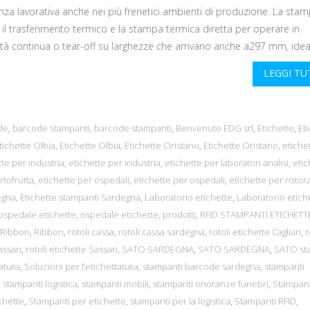
ienza lavorativa anche nei più frenetici ambienti di produzione. La sta
a il trasferimento termico e la stampa termica diretta per operare in
tà continua o tear-off su larghezze che arrivano anche a297 mm, ideal
LEGGI T
de
,
barcode stampanti
,
barcode stampanti
,
Benvenuto EDG srl
,
Etichette
,
Et
tichette Olbia
,
Etichette Olbia
,
Etichette Oristano
,
Etichette Oristano
,
etiche
tte per industria
,
etichette per industria
,
etichette per laboratori analisi
,
etic
rtofrutta
,
etichette per ospedali
,
etichette per ospedali
,
etichette per ristor
egna
,
Etichette stampanti Sardegna
,
Laboratorio etichette
,
Laboratorio etich
ospedale etichette
,
ospedale etichette
,
prodotti
,
RFID STAMPANTI ETICHETT
Ribbon
,
Ribbon
,
rotoli cassa
,
rotoli cassa sardegna
,
rotoli etichette Cagliari
,
r
assari
,
rotoli etichette Sassari
,
SATO SARDEGNA
,
SATO SARDEGNA
,
SATO st
tatura
,
Soluzioni per l’etichettatura
,
stampanti barcode sardegna
,
stampanti
,
stampanti logistica
,
stampanti mobili
,
stampanti onoranze funebri
,
Stampant
chette
,
Stampanti per etichette
,
stampanti per la logistica
,
Stampanti RFID
,