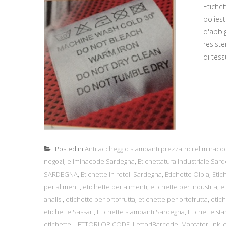
Etiche
polies
d'abbi
resiste
di tess
Posted in
Antitaccheggio stampanti prezzatrici eliminaco
negozi
,
eliminacode Sardegna
,
Etichettatura industriale Sar
SARDEGNA
,
Etichette in rotoli Sardegna
,
Etichette Olbia
,
Etic
per alimenti
,
etichette per alimenti
,
etichette per industria
,
e
analisi
,
etichette per ortofrutta
,
etichette per ortofrutta
,
etich
etichette Sassari
,
Etichette stampanti Sardegna
,
Etichette st
etichette
,
LETTORI QR CODE
,
LettoriBarcode
,
Marcatori Ink J