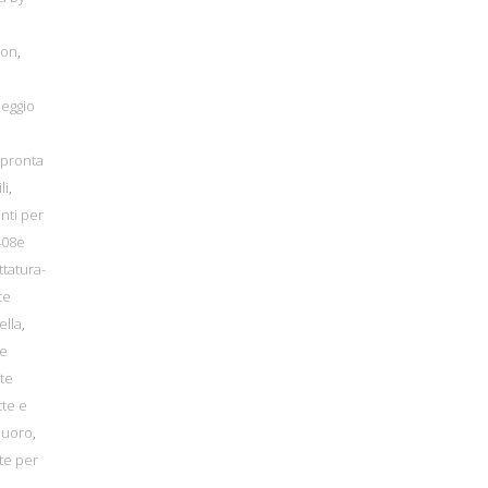
bon
,
heggio
 pronta
li
,
nti per
408e
ttatura-
te
ella
,
te
te
tte e
Nuoro
,
te per