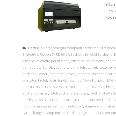
l’effic
utilizz
modali
Posted in
Antitaccheggio stampanti prezzatrici eliminaco
Etichette e Ribbon SARDEGNA
,
Etichette in rotoli Sardegna
,
E
alimenti
,
etichette per alimenti
,
etichette per alimenti
,
etiche
per laboratori analisi
,
etichette per ortofrutta
,
etichette per o
etichette Sassari
,
etichette Sassari
,
Etichette stampanti Sard
Marcatori Ink Jet
,
nastri funebri stampa
,
News-Novità by EDG
,
SARDEGNA
,
RFID STAMPANTI ETICHETTE SARDEGNA
,
Ribbon
,
etichette Cagliari
,
rotoli etichette Sardegna
,
rotoli etichette S
Sardegna
,
SATO stampanti Sardegna
,
Soluzioni per l'etichet
barcode sardegna
,
stampanti industriali
,
stampanti industriali
card e badge
,
Stampanti per card e badge
,
Stampanti per eti