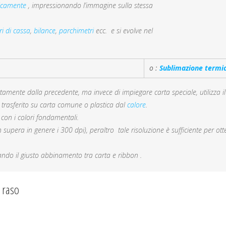
ricamente
, impressionando l’immagine sulla stessa
ri di cassa
,
bilance
,
parchimetri
ecc. e si evolve nel
o :
Sublimazione termi
ettamente dalla precedente, ma invece di impiegare carta speciale, utilizza 
 trasferito su carta comune o plastica dal
calore
.
 con i colori fondamentali.
n supera in genere i 300 dpi), peraltro tale risoluzione è sufficiente per ot
ndo il giusto abbinamento tra carta e ribbon .
 raso