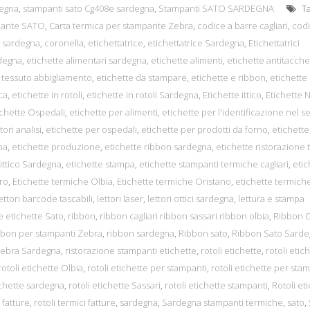
degna
,
stampanti sato Cg408e sardegna
,
Stampanti SATO SARDEGNA
Ta
mpante SATO
,
Carta termica per stampante Zebra
,
codice a barre cagliari
,
codi
a sardegna
,
coronella
,
etichettatrice
,
etichettatrice Sardegna
,
Etichettatrici
rdegna
,
etichette alimentari sardegna
,
etichette alimenti
,
etichette antitacche
 tessuto abbigliamento
,
etichette da stampare
,
etichette e ribbon
,
etichette
ca
,
etichette in rotoli
,
etichette in rotoli Sardegna
,
Etichette ittico
,
Etichette 
ichette Ospedali
,
etichette per alimenti
,
etichette per l'identificazione nel s
ori analisi
,
etichette per ospedali
,
etichette per prodotti da forno
,
etichette 
na
,
etichette produzione
,
etichette ribbon sardegna
,
etichette ristorazione 
 ittico Sardegna
,
etichette stampa
,
etichette stampanti termiche cagliari
,
etic
ro
,
Etichette termiche Olbia
,
Etichette termiche Oristano
,
etichette termich
ettori barcode tascabili
,
lettori laser
,
lettori ottici sardegna
,
lettura e stampa
 etichette Sato
,
ribbon
,
ribbon cagliari ribbon sassari ribbon olbia
,
Ribbon 
bbon per stampanti Zebra
,
ribbon sardegna
,
Ribbon sato
,
Ribbon Sato Sard
Zebra Sardegna
,
ristorazione stampanti etichette
,
rotoli etichette
,
rotoli etic
rotoli etichette Olbia
,
rotoli etichette per stampanti
,
rotoli etichette per sta
ichette sardegna
,
rotoli etichette Sassari
,
rotoli etichette stampanti
,
Rotoli et
 fatture
,
rotoli termici fatture
,
sardegna
,
Sardegna stampanti termiche
,
sato
,