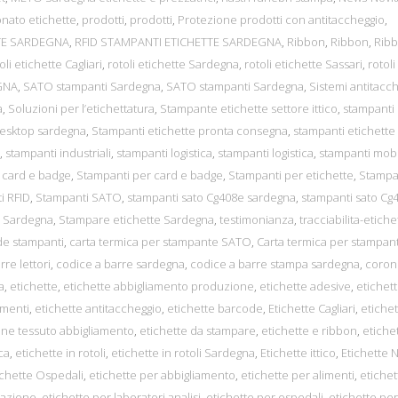
nato etichette
,
prodotti
,
prodotti
,
Protezione prodotti con antitaccheggio
,
TTE SARDEGNA
,
RFID STAMPANTI ETICHETTE SARDEGNA
,
Ribbon
,
Ribbon
,
Rib
oli etichette Cagliari
,
rotoli etichette Sardegna
,
rotoli etichette Sassari
,
rotoli
GNA
,
SATO stampanti Sardegna
,
SATO stampanti Sardegna
,
Sistemi antitacc
a
,
Soluzioni per l’etichettatura
,
Stampante etichette settore ittico
,
stampanti
desktop sardegna
,
Stampanti etichette pronta consegna
,
stampanti etichette
,
stampanti industriali
,
stampanti logistica
,
stampanti logistica
,
stampanti mobi
 card e badge
,
Stampanti per card e badge
,
Stampanti per etichette
,
Stampa
i RFID
,
Stampanti SATO
,
stampanti sato Cg408e sardegna
,
stampanti sato Cg
n Sardegna
,
Stampare etichette Sardegna
,
testimonianza
,
tracciabilita-etiche
e stampanti
,
carta termica per stampante SATO
,
Carta termica per stampan
rre lettori
,
codice a barre sardegna
,
codice a barre stampa sardegna
,
coron
a
,
etichette
,
etichette abbigliamento produzione
,
etichette adesive
,
etichet
imenti
,
etichette antitaccheggio
,
etichette barcode
,
Etichette Cagliari
,
etichet
one tessuto abbigliamento
,
etichette da stampare
,
etichette e ribbon
,
etiche
ca
,
etichette in rotoli
,
etichette in rotoli Sardegna
,
Etichette ittico
,
Etichette 
ichette Ospedali
,
etichette per abbigliamento
,
etichette per alimenti
,
etichet
orazione
,
etichette per laboratori analisi
,
etichette per ospedali
,
etichette per