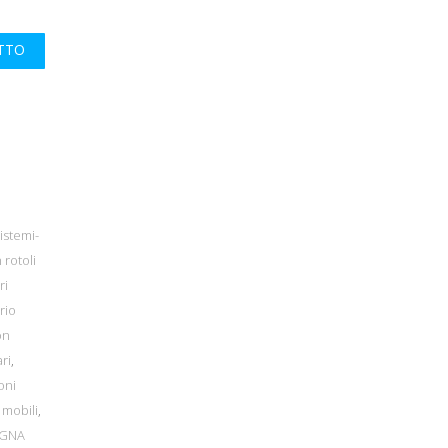
UTTO
istemi-
 rotoli
ri
rio
on
ri
,
oni
 mobili
,
EGNA