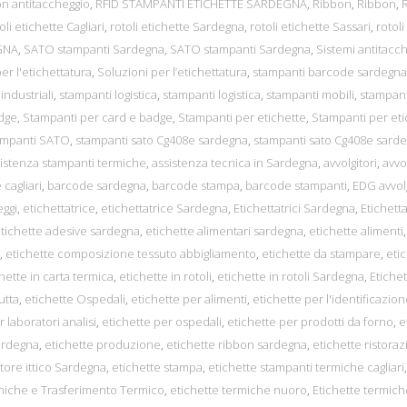
on antitaccheggio
,
RFID STAMPANTI ETICHETTE SARDEGNA
,
Ribbon
,
Ribbon
,
oli etichette Cagliari
,
rotoli etichette Sardegna
,
rotoli etichette Sassari
,
rotoli
GNA
,
SATO stampanti Sardegna
,
SATO stampanti Sardegna
,
Sistemi antitacc
er l'etichettatura
,
Soluzioni per l’etichettatura
,
stampanti barcode sardegna
industriali
,
stampanti logistica
,
stampanti logistica
,
stampanti mobili
,
stampant
dge
,
Stampanti per card e badge
,
Stampanti per etichette
,
Stampanti per eti
ampanti SATO
,
stampanti sato Cg408e sardegna
,
stampanti sato Cg408e sard
istenza stampanti termiche
,
assistenza tecnica in Sardegna
,
avvolgitori
,
avvol
cagliari
,
barcode sardegna
,
barcode stampa
,
barcode stampanti
,
EDG avvolg
eggi
,
etichettatrice
,
etichettatrice Sardegna
,
Etichettatrici Sardegna
,
Etichett
tichette adesive sardegna
,
etichette alimentari sardegna
,
etichette alimenti
,
,
etichette composizione tessuto abbigliamento
,
etichette da stampare
,
eti
hette in carta termica
,
etichette in rotoli
,
etichette in rotoli Sardegna
,
Etiche
utta
,
etichette Ospedali
,
etichette per alimenti
,
etichette per l'identificazion
 laboratori analisi
,
etichette per ospedali
,
etichette per prodotti da forno
,
e
ardegna
,
etichette produzione
,
etichette ribbon sardegna
,
etichette ristora
ttore ittico Sardegna
,
etichette stampa
,
etichette stampanti termiche cagliari
,
miche e Trasferimento Termico
,
etichette termiche nuoro
,
Etichette termich