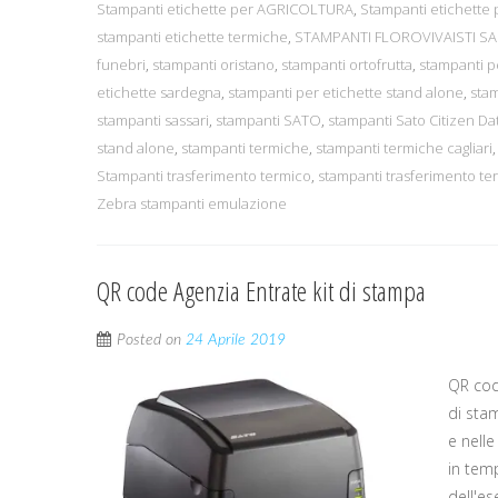
Stampanti etichette per AGRICOLTURA
,
Stampanti etichette pe
stampanti etichette termiche
,
STAMPANTI FLOROVIVAISTI S
funebri
,
stampanti oristano
,
stampanti ortofrutta
,
stampanti p
etichette sardegna
,
stampanti per etichette stand alone
,
sta
stampanti sassari
,
stampanti SATO
,
stampanti Sato Citizen D
stand alone
,
stampanti termiche
,
stampanti termiche cagliari
Stampanti trasferimento termico
,
stampanti trasferimento t
Zebra stampanti emulazione
QR code Agenzia Entrate kit di stampa
Posted on
24 Aprile 2019
QR cod
di sta
e nelle
in temp
dell'es