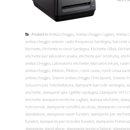
Posted in
Antitaccheggio
,
Antitaccheggio Cagliari
,
Antitacc
antitaccheggio-sistemi- radio frequenza Sardegna
,
barcode s
Etichette
,
Etichette in rotoli Sardegna
,
Etichette Olbia
,
Etiche
etichette per laboratori analisi
,
etichette per ortofrutta
,
etich
antitaccheggio
,
Laboratorio etichette
,
Marcatori Ink Jet
,
nastr
antitaccheggio
,
Ribbon
,
Ribbon
,
rotoli cassa
,
rotoli cassa sar
antitaccheggio
,
Sistemi antitaccheggio Checkpoint
,
Sistemi A
Soluzioni per l'etichettatura
,
stampanti barcode sardegna
,
st
etichette
,
stampanti sato Cg408e sardegna
,
Stampanti SATO
etichette stampanti termiche cagliari
,
stampa etichette
,
stamp
nutrizionali
,
stampante cartellini accesso
,
stampante coronel
standalone
,
stampante nastri funebri
,
stampante per etichet
funebri
,
stampante per ricordini funebri
,
stampante Primera
stampante stand alone
,
stampante termica fatture
,
stampante