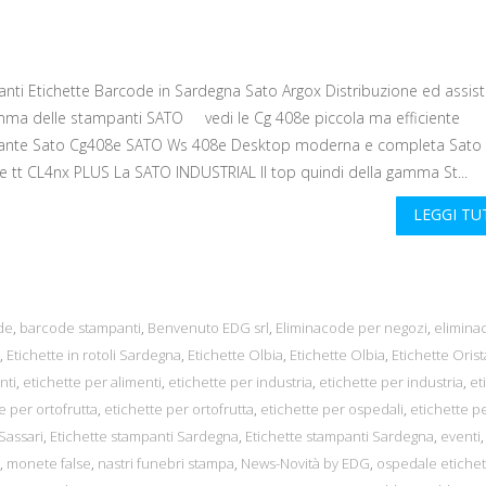
nti Etichette Barcode in Sardegna Sato Argox Distribuzione ed assis
ma delle stampanti SATO vedi le Cg 408e piccola ma efficiente
nte Sato Cg408e SATO Ws 408e Desktop moderna e completa Sato
 tt CL4nx PLUS La SATO INDUSTRIAL Il top quindi della gamma St...
LEGGI T
de
,
barcode stampanti
,
Benvenuto EDG srl
,
Eliminacode per negozi
,
elimina
,
Etichette in rotoli Sardegna
,
Etichette Olbia
,
Etichette Olbia
,
Etichette Oris
nti
,
etichette per alimenti
,
etichette per industria
,
etichette per industria
,
et
e per ortofrutta
,
etichette per ortofrutta
,
etichette per ospedali
,
etichette p
Sassari
,
Etichette stampanti Sardegna
,
Etichette stampanti Sardegna
,
eventi
,
,
monete false
,
nastri funebri stampa
,
News-Novità by EDG
,
ospedale etichet