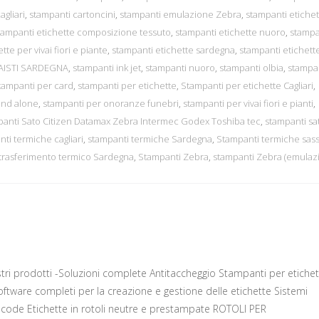
agliari
,
stampanti cartoncini
,
stampanti emulazione Zebra
,
stampanti etichet
tampanti etichette composizione tessuto
,
stampanti etichette nuoro
,
stampa
te per vivai fiori e piante
,
stampanti etichette sardegna
,
stampanti etichett
AISTI SARDEGNA
,
stampanti ink jet
,
stampanti nuoro
,
stampanti olbia
,
stampa
tampanti per card
,
stampanti per etichette
,
Stampanti per etichette Cagliari
,
and alone
,
stampanti per onoranze funebri
,
stampanti per vivai fiori e pianti
,
panti Sato Citizen Datamax Zebra Intermec Godex Toshiba tec
,
stampanti sa
ti termiche cagliari
,
stampanti termiche Sardegna
,
Stampanti termiche sass
trasferimento termico Sardegna
,
Stampanti Zebra
,
stampanti Zebra (emulaz
ri prodotti -Soluzioni complete Antitaccheggio Stampanti per etichet
oftware completi per la creazione e gestione delle etichette Sistemi
acode Etichette in rotoli neutre e prestampate ROTOLI PER