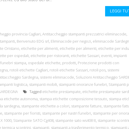
LEGGI T
heggio provincia Cagliari
,
Antitaccheggio stampanti prezzatrici eliminacode
,
tampanti
,
Benvenuto EDG srl
,
Eliminacode per negozi
,
eliminacode Sardeg
tte Oristano
,
etichette per alimenti
,
etichette per alimenti
,
etichette per indu
ette per ospedali
,
etichette per ristoranti
,
etichette Sassari
,
eventi
,
impianti
i funebri stampa
,
ospedale etichette
,
prodotti
,
Protezione prodotti con
degna
,
rotoli etichette Cagliari
,
rotoli etichette Sassari
,
rotoli pos
,
sistemi
ntitaccheggio Sardegna
,
sistemi eliminacode
,
Soluzioni Antitaccheggio SAR
ampanti logistica
,
stampanti mobili
,
stampanti onoranze funebri
,
Stampanti 
 SARDEGNA
Tagged
etichette prestampate
,
etichette prestampate sar
a etichette autonoma
,
stampa etichette composizione tessuto
,
stampa etic
la sardegna
,
stampante etichette a colori
,
stampante fatture
,
stampante fatt
te
,
stampante per fioristi
,
stampante per nastri funebri
,
stampante per onor
LX 1000
,
Stampante SATO Cg408
,
stampante sato ws408 tt
,
stampante scontri
 termica scontrini
,
stampanti
,
stampanti a trasferimento termico
,
stampanti 