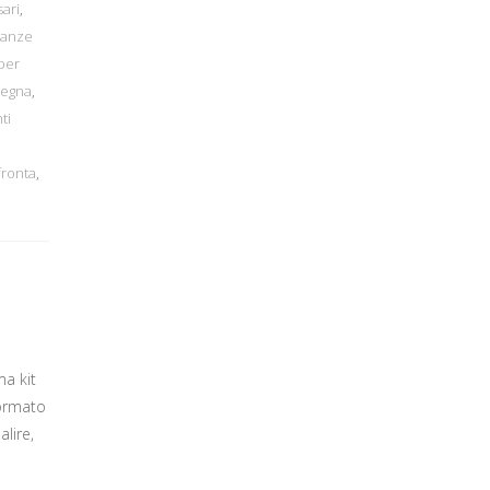
sari
,
ranze
per
degna
,
ti
fronta
,
a kit
formato
alire,