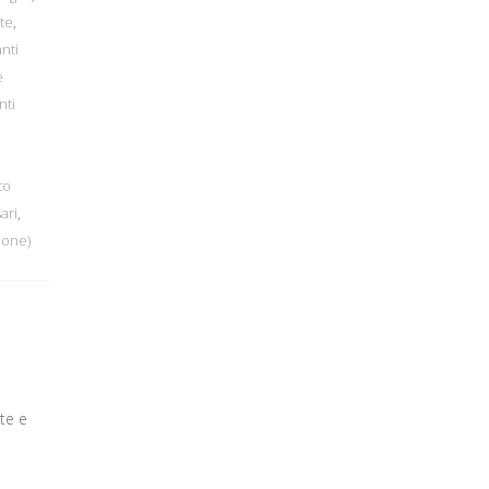
te
,
nti
e
nti
to
ari
,
ione)
te e