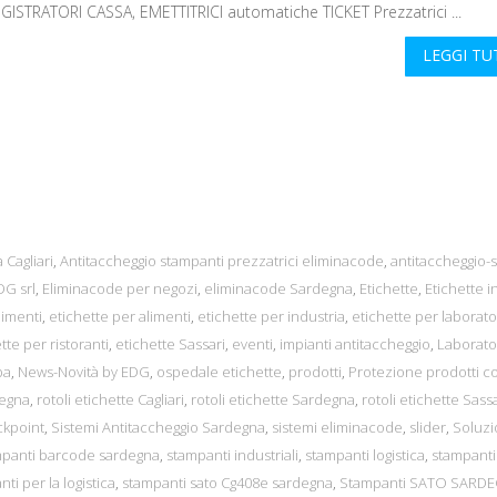
GISTRATORI CASSA, EMETTITRICI automatiche TICKET Prezzatrici ...
LEGGI T
 Cagliari
,
Antitaccheggio stampanti prezzatrici eliminacode
,
antitaccheggio-s
G srl
,
Eliminacode per negozi
,
eliminacode Sardegna
,
Etichette
,
Etichette in
limenti
,
etichette per alimenti
,
etichette per industria
,
etichette per laborato
tte per ristoranti
,
etichette Sassari
,
eventi
,
impianti antitaccheggio
,
Laborato
pa
,
News-Novità by EDG
,
ospedale etichette
,
prodotti
,
Protezione prodotti c
degna
,
rotoli etichette Cagliari
,
rotoli etichette Sardegna
,
rotoli etichette Sassa
ckpoint
,
Sistemi Antitaccheggio Sardegna
,
sistemi eliminacode
,
slider
,
Soluzi
mpanti barcode sardegna
,
stampanti industriali
,
stampanti logistica
,
stampanti
ti per la logistica
,
stampanti sato Cg408e sardegna
,
Stampanti SATO SARD