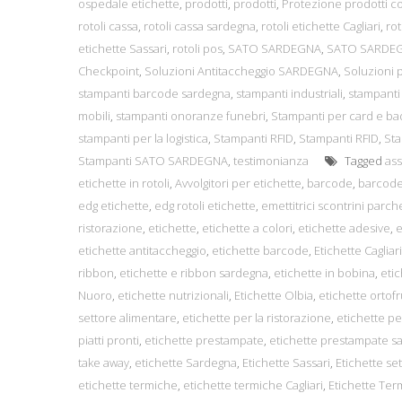
ospedale etichette
,
prodotti
,
prodotti
,
Protezione prodotti c
rotoli cassa
,
rotoli cassa sardegna
,
rotoli etichette Cagliari
,
rot
etichette Sassari
,
rotoli pos
,
SATO SARDEGNA
,
SATO SARDE
Checkpoint
,
Soluzioni Antitaccheggio SARDEGNA
,
Soluzioni p
stampanti barcode sardegna
,
stampanti industriali
,
stampanti 
mobili
,
stampanti onoranze funebri
,
Stampanti per card e ba
stampanti per la logistica
,
Stampanti RFID
,
Stampanti RFID
,
St
Stampanti SATO SARDEGNA
,
testimonianza
Tagged
ass
etichette in rotoli
,
Avvolgitori per etichette
,
barcode
,
barcode 
edg etichette
,
edg rotoli etichette
,
emettitrici scontrini parch
ristorazione
,
etichette
,
etichette a colori
,
etichette adesive
,
e
etichette antitaccheggio
,
etichette barcode
,
Etichette Cagliari
ribbon
,
etichette e ribbon sardegna
,
etichette in bobina
,
etic
Nuoro
,
etichette nutrizionali
,
Etichette Olbia
,
etichette ortofr
settore alimentare
,
etichette per la ristorazione
,
etichette per
piatti pronti
,
etichette prestampate
,
etichette prestampate s
take away
,
etichette Sardegna
,
Etichette Sassari
,
Etichette se
etichette termiche
,
etichette termiche Cagliari
,
Etichette Ter