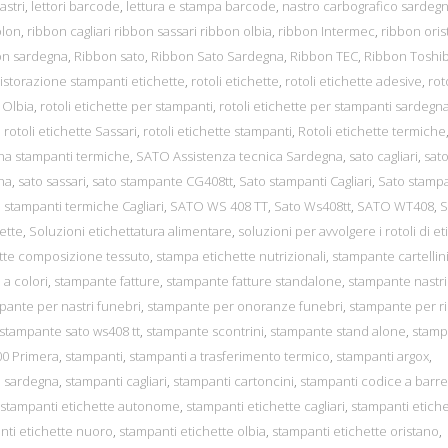
astri
,
lettori barcode
,
lettura e stampa barcode
,
nastro carbografico sardeg
olon
,
ribbon cagliari ribbon sassari ribbon olbia
,
ribbon Intermec
,
ribbon ori
on sardegna
,
Ribbon sato
,
Ribbon Sato Sardegna
,
Ribbon TEC
,
Ribbon Toshi
ristorazione stampanti etichette
,
rotoli etichette
,
rotoli etichette adesive
,
rot
e Olbia
,
rotoli etichette per stampanti
,
rotoli etichette per stampanti sardegn
,
rotoli etichette Sassari
,
rotoli etichette stampanti
,
Rotoli etichette termiche
na stampanti termiche
,
SATO Assistenza tecnica Sardegna
,
sato cagliari
,
sat
na
,
sato sassari
,
sato stampante CG408tt
,
Sato stampanti Cagliari
,
Sato stampa
 stampanti termiche Cagliari
,
SATO WS 408 TT
,
Sato Ws408tt
,
SATO WT408
,
S
ette
,
Soluzioni etichettatura alimentare
,
soluzioni per avvolgere i rotoli di e
tte composizione tessuto
,
stampa etichette nutrizionali
,
stampante cartellin
 a colori
,
stampante fatture
,
stampante fatture standalone
,
stampante nastri
pante per nastri funebri
,
stampante per onoranze funebri
,
stampante per ri
stampante sato ws408 tt
,
stampante scontrini
,
stampante stand alone
,
stamp
0 Primera
,
stampanti
,
stampanti a trasferimento termico
,
stampanti argox
,
e sardegna
,
stampanti cagliari
,
stampanti cartoncini
,
stampanti codice a barre
stampanti etichette autonome
,
stampanti etichette cagliari
,
stampanti etiche
nti etichette nuoro
,
stampanti etichette olbia
,
stampanti etichette oristano
,