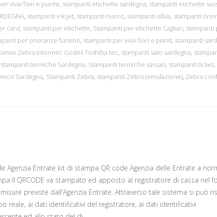
r vivai fiori e piante
,
stampanti etichette sardegna
,
stampanti etichette sas
ARDEGNA
,
stampanti ink jet
,
stampanti nuoro
,
stampanti olbia
,
stampanti ono
er card
,
stampanti per etichette
,
Stampanti per etichette Cagliari
,
stampanti 
mpanti per onoranze funebri
,
stampanti per vivai fiori e pianti
,
stampanti sar
atamax Zebra Intermec Godex Toshiba tec
,
stampanti sato sardegna
,
stampan
,
stampanti termiche Sardegna
,
Stampanti termiche sassari
,
stampanti ticket
,
ermico Sardegna
,
Stampanti Zebra
,
stampanti Zebra (emulazione)
,
Zebra con
e Agenzia Entrate kit di stampa QR code Agenzia delle Entrate a norm
mpa Il QRCODE va stampato ed apposto al registratore di cassa nel 
 misure previste dall'Agenzia Entrate. Attraverso tale sistema si può ris
o reale, ai dati identificativi del registratore, ai dati identificativi
ercente ed allo stato del di...