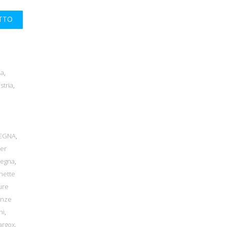
UTTO
na
,
stria
,
DEGNA
,
per
degna
,
hette
ure
anze
ni
,
argox
,