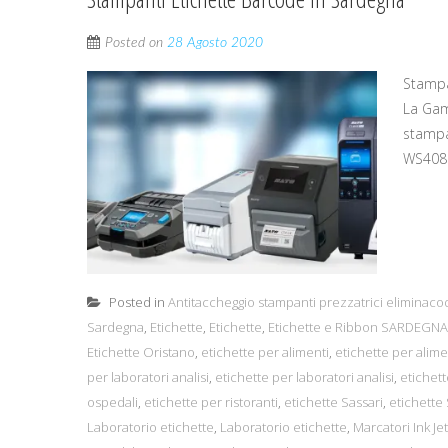
Posted on
28 Agosto 2020
Stampa
La Gam
stampa
WS408e
Posted in
Antitaccheggio stampanti prezzatrici eliminaco
Sardegna
,
Etichette
,
Etichette
,
Etichette e Ribbon SARDEGNA
Etichette Oristano
,
etichette per alimenti
,
etichette per alime
per laboratori analisi
,
etichette per laboratori analisi
,
etichett
ospedali
,
etichette per ristoranti
,
etichette Sassari
,
etichette 
Laboratorio etichette
,
Laboratorio etichette
,
Marcatori Ink Jet