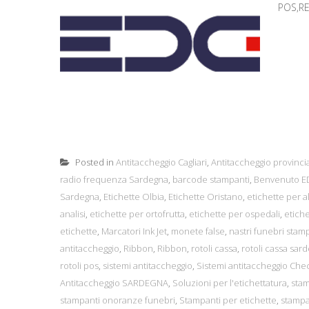
POS,RE
Posted in
Antitaccheggio Cagliari
,
Antitaccheggio provincia
radio frequenza Sardegna
,
barcode stampanti
,
Benvenuto ED
Sardegna
,
Etichette Olbia
,
Etichette Oristano
,
etichette per a
analisi
,
etichette per ortofrutta
,
etichette per ospedali
,
etiche
etichette
,
Marcatori Ink Jet
,
monete false
,
nastri funebri stam
antitaccheggio
,
Ribbon
,
Ribbon
,
rotoli cassa
,
rotoli cassa sar
rotoli pos
,
sistemi antitaccheggio
,
Sistemi antitaccheggio Che
Antitaccheggio SARDEGNA
,
Soluzioni per l'etichettatura
,
sta
stampanti onoranze funebri
,
Stampanti per etichette
,
stampan