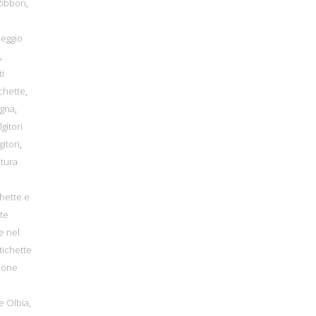
Ribbon
,
heggio
,
i
chette
,
egna
,
gitori
itori
,
atura
chette e
tte
e nel
tichette
zione
e Olbia
,