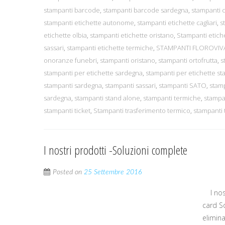
stampanti barcode
,
stampanti barcode sardegna
,
stampanti c
stampanti etichette autonome
,
stampanti etichette cagliari
,
s
etichette olbia
,
stampanti etichette oristano
,
Stampanti etichet
sassari
,
stampanti etichette termiche
,
STAMPANTI FLOROVIV
onoranze funebri
,
stampanti oristano
,
stampanti ortofrutta
,
s
stampanti per etichette sardegna
,
stampanti per etichette st
stampanti sardegna
,
stampanti sassari
,
stampanti SATO
,
stam
sardegna
,
stampanti stand alone
,
stampanti termiche
,
stampan
stampanti ticket
,
Stampanti trasferimento termico
,
stampanti 
I nostri prodotti -Soluzioni complete
Posted on
25 Settembre 2016
I nost
card S
elimin