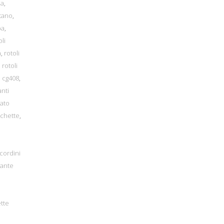
na
,
stano
,
ba
,
oli
a
,
rotoli
,
rotoli
o cg408
,
nti
ato
tichette
,
i
cordini
ante
tte