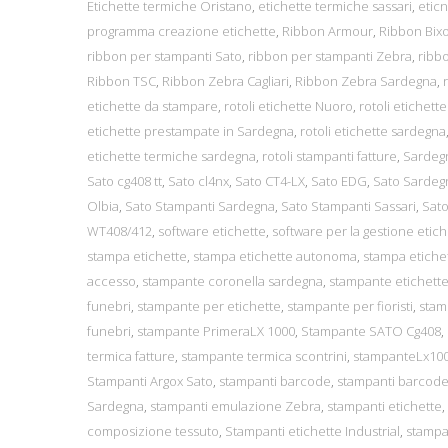
Etichette termiche Oristano
,
etichette termiche sassari
,
eticn
programma creazione etichette
,
Ribbon Armour
,
Ribbon Bix
ribbon per stampanti Sato
,
ribbon per stampanti Zebra
,
ribb
Ribbon TSC
,
Ribbon Zebra Cagliari
,
Ribbon Zebra Sardegna
,
etichette da stampare
,
rotoli etichette Nuoro
,
rotoli etichett
etichette prestampate in Sardegna
,
rotoli etichette sardegna
etichette termiche sardegna
,
rotoli stampanti fatture
,
Sardeg
Sato cg408 tt
,
Sato cl4nx
,
Sato CT4-LX
,
Sato EDG
,
Sato Sardeg
Olbia
,
Sato Stampanti Sardegna
,
Sato Stampanti Sassari
,
Sato
WT408/412
,
software etichette
,
software per la gestione etich
stampa etichette
,
stampa etichette autonoma
,
stampa etiche
accesso
,
stampante coronella sardegna
,
stampante etichette
funebri
,
stampante per etichette
,
stampante per fioristi
,
stam
funebri
,
stampante PrimeraLX 1000
,
Stampante SATO Cg408
,
termica fatture
,
stampante termica scontrini
,
stampanteLx100
Stampanti Argox Sato
,
stampanti barcode
,
stampanti barcod
Sardegna
,
stampanti emulazione Zebra
,
stampanti etichette
,
composizione tessuto
,
Stampanti etichette Industrial
,
stampa