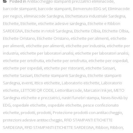
Posted in
Antitaccheggio stampanti prezzatrici eliminacode
,
barcode stampanti
,
barcode stampanti
,
Benvenuto EDG srl
,
Eliminacode
per negozi
,
eliminacode Sardegna
,
Etichettatura industriale Sardegna
,
Etichette
,
Etichette
,
etichette adesive sardegna
,
Etichette e Ribbon
SARDEGNA
,
Etichette in rotoli Sardegna
,
Etichette Olbia
,
Etichette Olbia
,
Etichette Oristano
,
Etichette Oristano
,
etichette per alimenti
,
etichette
per alimenti
,
etichette per alimenti
,
etichette per industria
,
etichette per
industria
,
etichette per laboratori analisi
,
etichette per laboratori analisi
,
etichette per ortofrutta
,
etichette per ortofrutta
,
etichette per ospedali
,
etichette per ospedali
,
etichette per ristoranti
,
etichette Sassari
,
etichette Sassari
,
Etichette stampanti Sardegna
,
Etichette stampanti
Sardegna
,
eventi
,
ittico etichette
,
Laboratorio etichette
,
Laboratorio
etichette
,
LETTORI QR CODE
,
LettoriBarcode
,
Marcatori Ink Jet
,
METO
Sardegna etichette e prezzatrici
,
nastri funebri stampa
,
News-Novità by
EDG
,
ospedale etichette
,
ospedale etichette
,
pesce confezionato
etichette
,
prodotti
,
prodotti
,
Protezione prodotti con antitaccheggio
,
protezioni adesive antitaccheggio
,
RFID STAMPANTI ETICHETTE
SARDEGNA
,
RFID STAMPANTI ETICHETTE SARDEGNA
,
Ribbon
,
Ribbon
,