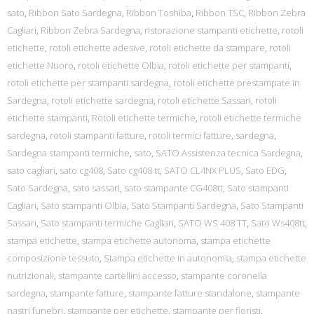
sato
,
Ribbon Sato Sardegna
,
Ribbon Toshiba
,
Ribbon TSC
,
Ribbon Zebra
Cagliari
,
Ribbon Zebra Sardegna
,
ristorazione stampanti etichette
,
rotoli
etichette
,
rotoli etichette adesive
,
rotoli etichette da stampare
,
rotoli
etichette Nuoro
,
rotoli etichette Olbia
,
rotoli etichette per stampanti
,
rotoli etichette per stampanti sardegna
,
rotoli etichette prestampate in
Sardegna
,
rotoli etichette sardegna
,
rotoli etichette Sassari
,
rotoli
etichette stampanti
,
Rotoli etichette termiche
,
rotoli etichette termiche
sardegna
,
rotoli stampanti fatture
,
rotoli termici fatture
,
sardegna
,
Sardegna stampanti termiche
,
sato
,
SATO Assistenza tecnica Sardegna
,
sato cagliari
,
sato cg408
,
Sato cg408 tt
,
SATO CL4NX PLUS
,
Sato EDG
,
Sato Sardegna
,
sato sassari
,
sato stampante CG408tt
,
Sato stampanti
Cagliari
,
Sato stampanti Olbia
,
Sato Stampanti Sardegna
,
Sato Stampanti
Sassari
,
Sato stampanti termiche Cagliari
,
SATO WS 408 TT
,
Sato Ws408tt
,
stampa etichette
,
stampa etichette autonoma
,
stampa etichette
composizione tessuto
,
Stampa etichette in autonomia
,
stampa etichette
nutrizionali
,
stampante cartellini accesso
,
stampante coronella
sardegna
,
stampante fatture
,
stampante fatture standalone
,
stampante
nastri funebri
,
stampante per etichette
,
stampante per fioristi
,