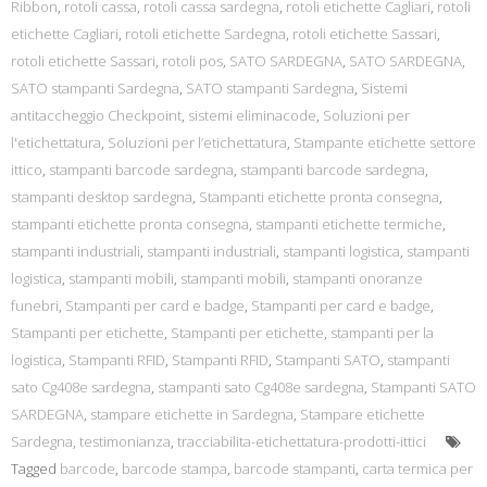
Ribbon
,
rotoli cassa
,
rotoli cassa sardegna
,
rotoli etichette Cagliari
,
rotoli
etichette Cagliari
,
rotoli etichette Sardegna
,
rotoli etichette Sassari
,
rotoli etichette Sassari
,
rotoli pos
,
SATO SARDEGNA
,
SATO SARDEGNA
,
SATO stampanti Sardegna
,
SATO stampanti Sardegna
,
Sistemi
antitaccheggio Checkpoint
,
sistemi eliminacode
,
Soluzioni per
l'etichettatura
,
Soluzioni per l’etichettatura
,
Stampante etichette settore
ittico
,
stampanti barcode sardegna
,
stampanti barcode sardegna
,
stampanti desktop sardegna
,
Stampanti etichette pronta consegna
,
stampanti etichette pronta consegna
,
stampanti etichette termiche
,
stampanti industriali
,
stampanti industriali
,
stampanti logistica
,
stampanti
logistica
,
stampanti mobili
,
stampanti mobili
,
stampanti onoranze
funebri
,
Stampanti per card e badge
,
Stampanti per card e badge
,
Stampanti per etichette
,
Stampanti per etichette
,
stampanti per la
logistica
,
Stampanti RFID
,
Stampanti RFID
,
Stampanti SATO
,
stampanti
sato Cg408e sardegna
,
stampanti sato Cg408e sardegna
,
Stampanti SATO
SARDEGNA
,
stampare etichette in Sardegna
,
Stampare etichette
Sardegna
,
testimonianza
,
tracciabilita-etichettatura-prodotti-ittici
Tagged
barcode
,
barcode stampa
,
barcode stampanti
,
carta termica per