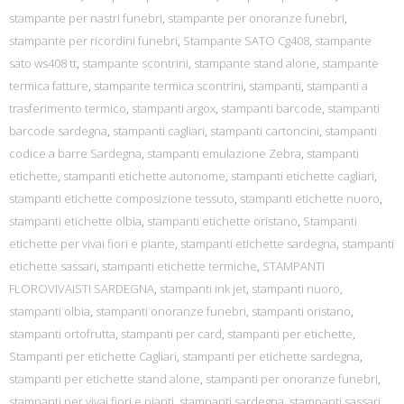
stampante per nastri funebri
,
stampante per onoranze funebri
,
stampante per ricordini funebri
,
Stampante SATO Cg408
,
stampante
sato ws408 tt
,
stampante scontrini
,
stampante stand alone
,
stampante
termica fatture
,
stampante termica scontrini
,
stampanti
,
stampanti a
trasferimento termico
,
stampanti argox
,
stampanti barcode
,
stampanti
barcode sardegna
,
stampanti cagliari
,
stampanti cartoncini
,
stampanti
codice a barre Sardegna
,
stampanti emulazione Zebra
,
stampanti
etichette
,
stampanti etichette autonome
,
stampanti etichette cagliari
,
stampanti etichette composizione tessuto
,
stampanti etichette nuoro
,
stampanti etichette olbia
,
stampanti etichette oristano
,
Stampanti
etichette per vivai fiori e piante
,
stampanti etichette sardegna
,
stampanti
etichette sassari
,
stampanti etichette termiche
,
STAMPANTI
FLOROVIVAISTI SARDEGNA
,
stampanti ink jet
,
stampanti nuoro
,
stampanti olbia
,
stampanti onoranze funebri
,
stampanti oristano
,
stampanti ortofrutta
,
stampanti per card
,
stampanti per etichette
,
Stampanti per etichette Cagliari
,
stampanti per etichette sardegna
,
stampanti per etichette stand alone
,
stampanti per onoranze funebri
,
stampanti per vivai fiori e pianti
,
stampanti sardegna
,
stampanti sassari
,