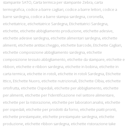
stampante SATO
,
Carta termica per stampante Zebra
,
carta
termografica
,
codice a barre cagliari
,
codice a barre lettori
,
codice a
barre sardegna
,
codice a barre stampa sardegna
,
coronella
,
etichettatrice
,
etichettatrice Sardegna
,
Etichettatrici Sardegna
,
etichette
,
etichette abbigliamento produzione
,
etichette adesive
,
etichette adesive sardegna
,
etichette alimentari sardegna
,
etichette
alimenti
,
etichette antitaccheggio
,
etichette barcode
,
Etichette Cagliari
,
etichette composizione abbigliamento sardegna
,
etichette
composizione tessuto abbigliamento
,
etichette da stampare
,
etichette e
ribbon
,
etichette e ribbon sardegna
,
etichette in bobina
,
etichette in
carta termica
,
etichette in rotoli
,
etichette in rotoli Sardegna
,
Etichette
ittico
,
Etichette Nuoro
,
etichette nutrizionali
,
Etichette Olbia
,
etichette
ortofrutta
,
etichette Ospedali
,
etichette per abbigliamento
,
etichette
per alimenti
,
etichette per l'identificazione nel settore alimentare
,
etichette per la ristorazione
,
etichette per laboratori analisi
,
etichette
per ospedali
,
etichette per prodotti da forno
,
etichette piatti pronti
,
etichette prestampate
,
etichette prestampate sardegna
,
etichette
produzione
,
etichette ribbon sardegna
,
etichette ristorazione take