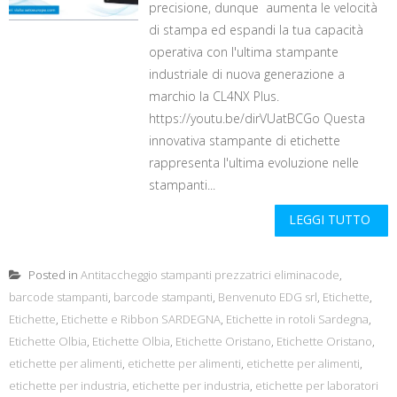
precisione, dunque aumenta le velocità
di stampa ed espandi la tua capacità
operativa con l'ultima stampante
industriale di nuova generazione a
marchio la CL4NX Plus.
https://youtu.be/dirVUatBCGo Questa
innovativa stampante di etichette
rappresenta l'ultima evoluzione nelle
stampanti...
LEGGI TUTTO
Posted in
Antitaccheggio stampanti prezzatrici eliminacode
,
barcode stampanti
,
barcode stampanti
,
Benvenuto EDG srl
,
Etichette
,
Etichette
,
Etichette e Ribbon SARDEGNA
,
Etichette in rotoli Sardegna
,
Etichette Olbia
,
Etichette Olbia
,
Etichette Oristano
,
Etichette Oristano
,
etichette per alimenti
,
etichette per alimenti
,
etichette per alimenti
,
etichette per industria
,
etichette per industria
,
etichette per laboratori