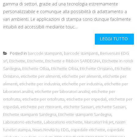
gamma di settori, grazie ad una tecnologia estremamente
personalizzabile e comunque alla possibilità di adattamento a
vari ambienti. Le applicazioni di stampa sono dunque facilmente
intuibili ed accessibili mediante touc...
LEGGI TUTTO
Posted in
barcode stampanti
,
barcode stampanti
,
Benvenuto EDG
srl
,
Etichette
,
Etichette
,
Etichette e Ribbon SARDEGNA
,
Etichette in rotoli
Sardegna
,
Etichette Olbia
,
Etichette Olbia
,
Etichette Oristano
,
Etichette
Oristano
,
etichette per alimenti
,
etichette per alimenti
,
etichette per
alimenti
,
etichette per industria
,
etichette per industria
,
etichette per
laboratori analisi
,
etichette per laboratori analisi
,
etichette per
ortofrutta
,
etichette per ortofrutta
,
etichette per ospedali
,
etichette per
ospedali
,
etichette per ristoranti
,
etichette Sassari
,
etichette Sassari
,
Etichette stampanti Sardegna
,
Etichette stampanti Sardegna
,
Laboratorio etichette
,
Laboratorio etichette
,
Marcatori Ink Jet
,
nastri
funebri stampa
,
News-Novità by EDG
,
ospedale etichette
,
ospedale