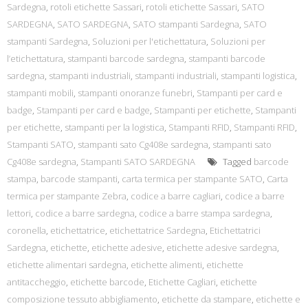
Sardegna
,
rotoli etichette Sassari
,
rotoli etichette Sassari
,
SATO
SARDEGNA
,
SATO SARDEGNA
,
SATO stampanti Sardegna
,
SATO
stampanti Sardegna
,
Soluzioni per l'etichettatura
,
Soluzioni per
l’etichettatura
,
stampanti barcode sardegna
,
stampanti barcode
sardegna
,
stampanti industriali
,
stampanti industriali
,
stampanti logistica
,
stampanti mobili
,
stampanti onoranze funebri
,
Stampanti per card e
badge
,
Stampanti per card e badge
,
Stampanti per etichette
,
Stampanti
per etichette
,
stampanti per la logistica
,
Stampanti RFID
,
Stampanti RFID
,
Stampanti SATO
,
stampanti sato Cg408e sardegna
,
stampanti sato
Cg408e sardegna
,
Stampanti SATO SARDEGNA
Tagged
barcode
stampa
,
barcode stampanti
,
carta termica per stampante SATO
,
Carta
termica per stampante Zebra
,
codice a barre cagliari
,
codice a barre
lettori
,
codice a barre sardegna
,
codice a barre stampa sardegna
,
coronella
,
etichettatrice
,
etichettatrice Sardegna
,
Etichettatrici
Sardegna
,
etichette
,
etichette adesive
,
etichette adesive sardegna
,
etichette alimentari sardegna
,
etichette alimenti
,
etichette
antitaccheggio
,
etichette barcode
,
Etichette Cagliari
,
etichette
composizione tessuto abbigliamento
,
etichette da stampare
,
etichette e