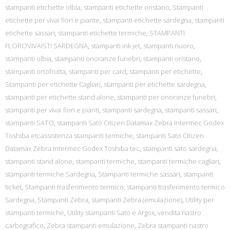
stampanti etichette olbia
,
stampanti etichette oristano
,
Stampanti
etichette per vivai fiori e piante
,
stampanti etichette sardegna
,
stampanti
etichette sassari
,
stampanti etichette termiche
,
STAMPANTI
FLOROVIVAISTI SARDEGNA
,
stampanti ink jet
,
stampanti nuoro
,
stampanti olbia
,
stampanti onoranze funebri
,
stampanti oristano
,
stampanti ortofrutta
,
stampanti per card
,
stampanti per etichette
,
Stampanti per etichette Cagliari
,
stampanti per etichette sardegna
,
stampanti per etichette stand alone
,
stampanti per onoranze funebri
,
stampanti per vivai fiori e pianti
,
stampanti sardegna
,
stampanti sassari
,
stampanti SATO
,
stampanti Sato Citizen Datamax Zebra Intermec Godex
Toshiba etcassistenza stampanti termiche
,
stampanti Sato Citizen
Datamax Zebra Intermec Godex Toshiba tec
,
stampanti sato sardegna
,
stampanti stand alone
,
stampanti termiche
,
stampanti termiche cagliari
,
stampanti termiche Sardegna
,
Stampanti termiche sassari
,
stampanti
ticket
,
Stampanti trasferimento termico
,
stampanti trasferimento termico
Sardegna
,
Stampanti Zebra
,
stampanti Zebra (emulazione)
,
Utility per
stampanti termiche
,
Utility stampanti Sato e Argox
,
vendita nastro
carbografico
,
Zebra stampanti emulazione
,
Zebra stampanti nastro