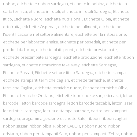
ribbon
,
etichette e ribbon sardegna
,
etichette in bobina
,
etichette in
carta termica
,
etichette in rotoli
,
etichette in rotoli Sardegna
,
Etichette
ittico
,
Etichette Nuoro
,
etichette nutrizionali
,
Etichette Olbia
,
etichette
ortofrutta
,
etichette Ospedali
,
etichette per alimenti
,
etichette per
l'identificazione nel settore alimentare
,
etichette per la ristorazione
,
etichette per laboratori analisi
,
etichette per ospedali
,
etichette per
prodotti da forno
,
etichette piatti pronti
,
etichette prestampate
,
etichette prestampate sardegna
,
etichette produzione
,
etichette ribbon
sardegna
,
etichette ristorazione take away
,
etichette Sardegna
,
Etichette Sassari
,
Etichette settore ittico Sardegna
,
etichette stampa
,
etichette stampanti termiche cagliari
,
etichette termiche
,
etichette
termiche Cagliari
,
etichette termiche nuoro
,
Etichette termiche Olbia
,
Etichette termiche Oristano
,
etichette termiche sassari
,
eticnastri
,
lettori
barcode
,
lettori barcode sardegna
,
lettori barcode tascabili
,
lettori laser
,
lettori ottici sardegna
,
lettura e stampa barcode
,
nastro per stampanti
sardegna
,
programma gestione etichette Sato
,
ribbon
,
ribbon cagliari
ribbon sassari ribbon olbia
,
Ribbon CALOR
,
ribbon nuoro
,
ribbon
oristano
,
ribbon per stampanti Sato
,
ribbon per stampanti Zebra
,
ribbon