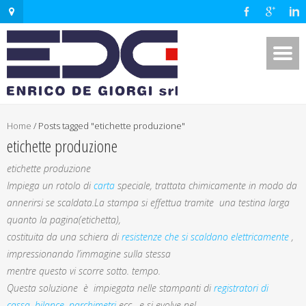
Home
/
Posts tagged "etichette produzione"
etichette produzione
etichette produzione
Impiega un rotolo di
carta
speciale, trattata chimicamente in modo da
annerirsi se scaldata.La stampa si effettua tramite una testina larga
quanto la pagina(etichetta),
costituita da una schiera di
resistenze che si scaldano elettricamente
,
impressionando l’immagine sulla stessa
mentre questo vi scorre sotto. tempo.
Questa soluzione è impiegata nelle stampanti di
registratori di
cassa
,
bilance
,
parchimetri
ecc. e si evolve nel