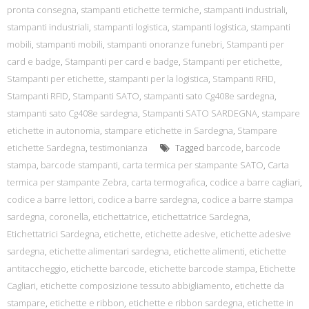
pronta consegna
,
stampanti etichette termiche
,
stampanti industriali
,
stampanti industriali
,
stampanti logistica
,
stampanti logistica
,
stampanti
mobili
,
stampanti mobili
,
stampanti onoranze funebri
,
Stampanti per
card e badge
,
Stampanti per card e badge
,
Stampanti per etichette
,
Stampanti per etichette
,
stampanti per la logistica
,
Stampanti RFID
,
Stampanti RFID
,
Stampanti SATO
,
stampanti sato Cg408e sardegna
,
stampanti sato Cg408e sardegna
,
Stampanti SATO SARDEGNA
,
stampare
etichette in autonomia
,
stampare etichette in Sardegna
,
Stampare
etichette Sardegna
,
testimonianza
Tagged
barcode
,
barcode
stampa
,
barcode stampanti
,
carta termica per stampante SATO
,
Carta
termica per stampante Zebra
,
carta termografica
,
codice a barre cagliari
,
codice a barre lettori
,
codice a barre sardegna
,
codice a barre stampa
sardegna
,
coronella
,
etichettatrice
,
etichettatrice Sardegna
,
Etichettatrici Sardegna
,
etichette
,
etichette adesive
,
etichette adesive
sardegna
,
etichette alimentari sardegna
,
etichette alimenti
,
etichette
antitaccheggio
,
etichette barcode
,
etichette barcode stampa
,
Etichette
Cagliari
,
etichette composizione tessuto abbigliamento
,
etichette da
stampare
,
etichette e ribbon
,
etichette e ribbon sardegna
,
etichette in