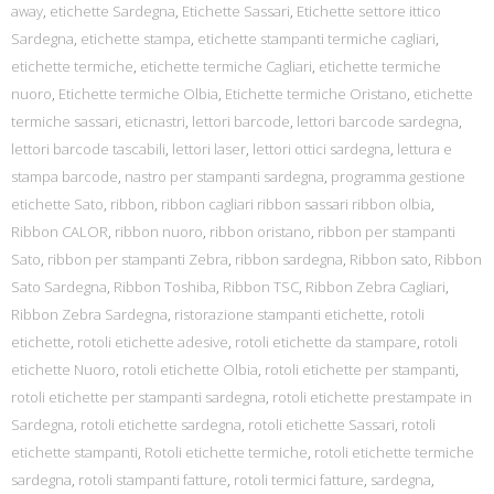
away
,
etichette Sardegna
,
Etichette Sassari
,
Etichette settore ittico
Sardegna
,
etichette stampa
,
etichette stampanti termiche cagliari
,
etichette termiche
,
etichette termiche Cagliari
,
etichette termiche
nuoro
,
Etichette termiche Olbia
,
Etichette termiche Oristano
,
etichette
termiche sassari
,
eticnastri
,
lettori barcode
,
lettori barcode sardegna
,
lettori barcode tascabili
,
lettori laser
,
lettori ottici sardegna
,
lettura e
stampa barcode
,
nastro per stampanti sardegna
,
programma gestione
etichette Sato
,
ribbon
,
ribbon cagliari ribbon sassari ribbon olbia
,
Ribbon CALOR
,
ribbon nuoro
,
ribbon oristano
,
ribbon per stampanti
Sato
,
ribbon per stampanti Zebra
,
ribbon sardegna
,
Ribbon sato
,
Ribbon
Sato Sardegna
,
Ribbon Toshiba
,
Ribbon TSC
,
Ribbon Zebra Cagliari
,
Ribbon Zebra Sardegna
,
ristorazione stampanti etichette
,
rotoli
etichette
,
rotoli etichette adesive
,
rotoli etichette da stampare
,
rotoli
etichette Nuoro
,
rotoli etichette Olbia
,
rotoli etichette per stampanti
,
rotoli etichette per stampanti sardegna
,
rotoli etichette prestampate in
Sardegna
,
rotoli etichette sardegna
,
rotoli etichette Sassari
,
rotoli
etichette stampanti
,
Rotoli etichette termiche
,
rotoli etichette termiche
sardegna
,
rotoli stampanti fatture
,
rotoli termici fatture
,
sardegna
,