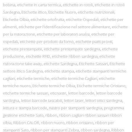
bobina
,
etichette in carta termica
,
etichette in rotoli
,
etichette in rotoli
Sardegna
,
Etichette ittico
,
Etichette Nuoro
,
etichette nutrizionali
,
Etichette Olbia
,
etichette ortofrutta
,
etichette Ospedali
,
etichette per
alimenti
,
etichette per l'identificazione nel settore alimentare
,
etichette
per la ristorazione
,
etichette per laboratori analisi
,
etichette per
ospedali
,
etichette per prodotti da forno
,
etichette piatti pronti
,
etichette prestampate
,
etichette prestampate sardegna
,
etichette
produzione
,
etichette RFID
,
etichette ribbon sardegna
,
etichette
ristorazione take away
,
etichette Sardegna
,
Etichette Sassari
,
Etichette
settore ittico Sardegna
,
etichette stampa
,
etichette stampanti termiche
cagliari
,
etichette termiche
,
etichette termiche Cagliari
,
etichette
termiche nuoro
,
Etichette termiche Olbia
,
Etichette termiche Oristano
,
etichette termiche sassari
,
eticnastri
,
lettori barcode
,
lettori barcode
sardegna
,
lettori barcode tascabili
,
lettori laser
,
lettori ottici sardegna
,
lettura e stampa barcode
,
nastro per stampanti sardegna
,
programma
gestione etichette Sato
,
ribbon
,
ribbon cagliari ribbon sassari ribbon
olbia
,
Ribbon CALOR
,
ribbon nuoro
,
ribbon oristano
,
ribbon per
stampanti Sato
,
ribbon per stampanti Zebra
,
ribbon sardegna
,
Ribbon