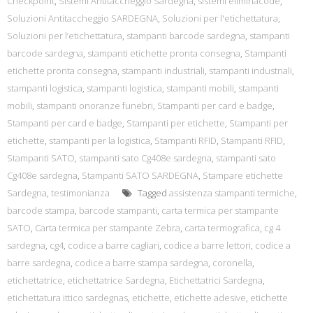
Checkpoint
,
Sistemi Antitaccheggio Sardegna
,
sistemi eliminacode
,
Soluzioni Antitaccheggio SARDEGNA
,
Soluzioni per l'etichettatura
,
Soluzioni per l’etichettatura
,
stampanti barcode sardegna
,
stampanti
barcode sardegna
,
stampanti etichette pronta consegna
,
Stampanti
etichette pronta consegna
,
stampanti industriali
,
stampanti industriali
,
stampanti logistica
,
stampanti logistica
,
stampanti mobili
,
stampanti
mobili
,
stampanti onoranze funebri
,
Stampanti per card e badge
,
Stampanti per card e badge
,
Stampanti per etichette
,
Stampanti per
etichette
,
stampanti per la logistica
,
Stampanti RFID
,
Stampanti RFID
,
Stampanti SATO
,
stampanti sato Cg408e sardegna
,
stampanti sato
Cg408e sardegna
,
Stampanti SATO SARDEGNA
,
Stampare etichette
Sardegna
,
testimonianza
Tagged
assistenza stampanti termiche
,
barcode stampa
,
barcode stampanti
,
carta termica per stampante
SATO
,
Carta termica per stampante Zebra
,
carta termografica
,
cg 4
sardegna
,
cg4
,
codice a barre cagliari
,
codice a barre lettori
,
codice a
barre sardegna
,
codice a barre stampa sardegna
,
coronella
,
etichettatrice
,
etichettatrice Sardegna
,
Etichettatrici Sardegna
,
etichettatura ittico sardegnas
,
etichette
,
etichette adesive
,
etichette