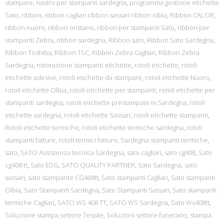
stampare
,
nastro per stampanti sardegna
,
programma gestione etichette
Sato
,
ribbon
,
ribbon cagliari ribbon sassari ribbon olbia
,
Ribbon CALOR
,
ribbon nuoro
,
ribbon oristano
,
ribbon per stampanti Sato
,
ribbon per
stampanti Zebra
,
ribbon sardegna
,
Ribbon sato
,
Ribbon Sato Sardegna
,
Ribbon Toshiba
,
Ribbon TSC
,
Ribbon Zebra Cagliari
,
Ribbon Zebra
Sardegna
,
ristorazione stampanti etichette
,
rotoli etichette
,
rotoli
etichette adesive
,
rotoli etichette da stampare
,
rotoli etichette Nuoro
,
rotoli etichette Olbia
,
rotoli etichette per stampanti
,
rotoli etichette per
stampanti sardegna
,
rotoli etichette prestampate in Sardegna
,
rotoli
etichette sardegna
,
rotoli etichette Sassari
,
rotoli etichette stampanti
,
Rotoli etichette termiche
,
rotoli etichette termiche sardegna
,
rotoli
stampanti fatture
,
rotoli termici fatture
,
Sardegna stampanti termiche
,
sato
,
SATO Assistenza tecnica Sardegna
,
sato cagliari
,
sato cg408
,
Sato
cg408 tt
,
Sato EDG
,
SATO QUALITY PARTNER
,
Sato Sardegna
,
sato
sassari
,
sato stampante CG408tt
,
Sato stampanti Cagliari
,
Sato stampanti
Olbia
,
Sato Stampanti Sardegna
,
Sato Stampanti Sassari
,
Sato stampanti
termiche Cagliari
,
SATO WS 408 TT
,
SATO WS Sardegna
,
Sato Ws408tt
,
Soluzione stampa settore Tessile
,
Soluzioni settore funerario
,
stampa