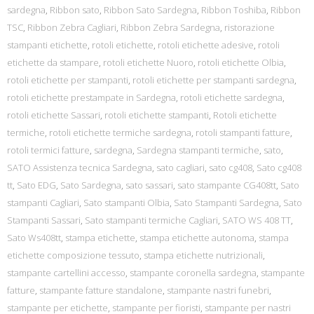
sardegna
,
Ribbon sato
,
Ribbon Sato Sardegna
,
Ribbon Toshiba
,
Ribbon
TSC
,
Ribbon Zebra Cagliari
,
Ribbon Zebra Sardegna
,
ristorazione
stampanti etichette
,
rotoli etichette
,
rotoli etichette adesive
,
rotoli
etichette da stampare
,
rotoli etichette Nuoro
,
rotoli etichette Olbia
,
rotoli etichette per stampanti
,
rotoli etichette per stampanti sardegna
,
rotoli etichette prestampate in Sardegna
,
rotoli etichette sardegna
,
rotoli etichette Sassari
,
rotoli etichette stampanti
,
Rotoli etichette
termiche
,
rotoli etichette termiche sardegna
,
rotoli stampanti fatture
,
rotoli termici fatture
,
sardegna
,
Sardegna stampanti termiche
,
sato
,
SATO Assistenza tecnica Sardegna
,
sato cagliari
,
sato cg408
,
Sato cg408
tt
,
Sato EDG
,
Sato Sardegna
,
sato sassari
,
sato stampante CG408tt
,
Sato
stampanti Cagliari
,
Sato stampanti Olbia
,
Sato Stampanti Sardegna
,
Sato
Stampanti Sassari
,
Sato stampanti termiche Cagliari
,
SATO WS 408 TT
,
Sato Ws408tt
,
stampa etichette
,
stampa etichette autonoma
,
stampa
etichette composizione tessuto
,
stampa etichette nutrizionali
,
stampante cartellini accesso
,
stampante coronella sardegna
,
stampante
fatture
,
stampante fatture standalone
,
stampante nastri funebri
,
stampante per etichette
,
stampante per fioristi
,
stampante per nastri