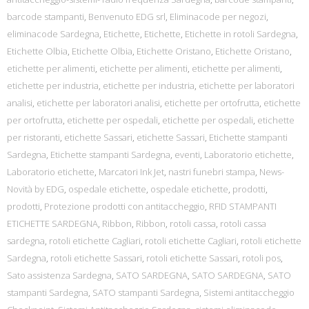
barcode stampanti
,
Benvenuto EDG srl
,
Eliminacode per negozi
,
eliminacode Sardegna
,
Etichette
,
Etichette
,
Etichette in rotoli Sardegna
,
Etichette Olbia
,
Etichette Olbia
,
Etichette Oristano
,
Etichette Oristano
,
etichette per alimenti
,
etichette per alimenti
,
etichette per alimenti
,
etichette per industria
,
etichette per industria
,
etichette per laboratori
analisi
,
etichette per laboratori analisi
,
etichette per ortofrutta
,
etichette
per ortofrutta
,
etichette per ospedali
,
etichette per ospedali
,
etichette
per ristoranti
,
etichette Sassari
,
etichette Sassari
,
Etichette stampanti
Sardegna
,
Etichette stampanti Sardegna
,
eventi
,
Laboratorio etichette
,
Laboratorio etichette
,
Marcatori Ink Jet
,
nastri funebri stampa
,
News-
Novità by EDG
,
ospedale etichette
,
ospedale etichette
,
prodotti
,
prodotti
,
Protezione prodotti con antitaccheggio
,
RFID STAMPANTI
ETICHETTE SARDEGNA
,
Ribbon
,
Ribbon
,
rotoli cassa
,
rotoli cassa
sardegna
,
rotoli etichette Cagliari
,
rotoli etichette Cagliari
,
rotoli etichette
Sardegna
,
rotoli etichette Sassari
,
rotoli etichette Sassari
,
rotoli pos
,
Sato assistenza Sardegna
,
SATO SARDEGNA
,
SATO SARDEGNA
,
SATO
stampanti Sardegna
,
SATO stampanti Sardegna
,
Sistemi antitaccheggio