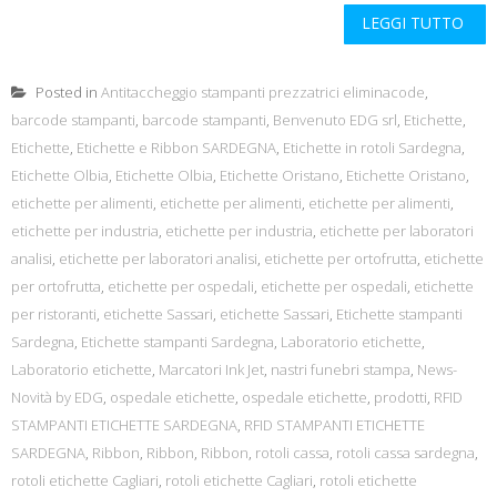
LEGGI TUTTO
Posted in
Antitaccheggio stampanti prezzatrici eliminacode
,
barcode stampanti
,
barcode stampanti
,
Benvenuto EDG srl
,
Etichette
,
Etichette
,
Etichette e Ribbon SARDEGNA
,
Etichette in rotoli Sardegna
,
Etichette Olbia
,
Etichette Olbia
,
Etichette Oristano
,
Etichette Oristano
,
etichette per alimenti
,
etichette per alimenti
,
etichette per alimenti
,
etichette per industria
,
etichette per industria
,
etichette per laboratori
analisi
,
etichette per laboratori analisi
,
etichette per ortofrutta
,
etichette
per ortofrutta
,
etichette per ospedali
,
etichette per ospedali
,
etichette
per ristoranti
,
etichette Sassari
,
etichette Sassari
,
Etichette stampanti
Sardegna
,
Etichette stampanti Sardegna
,
Laboratorio etichette
,
Laboratorio etichette
,
Marcatori Ink Jet
,
nastri funebri stampa
,
News-
Novità by EDG
,
ospedale etichette
,
ospedale etichette
,
prodotti
,
RFID
STAMPANTI ETICHETTE SARDEGNA
,
RFID STAMPANTI ETICHETTE
SARDEGNA
,
Ribbon
,
Ribbon
,
Ribbon
,
rotoli cassa
,
rotoli cassa sardegna
,
rotoli etichette Cagliari
,
rotoli etichette Cagliari
,
rotoli etichette