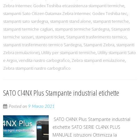
Zebra Intermec Godex Toshiba etcassistenza stampanti termiche
,
stampanti Sato Citizen Datamax Zebra Intermec Godex Toshiba tec
,
stampanti sato sardegna
,
stampanti stand alone
,
stampanti termiche
,
stampanti termiche cagliari
,
stampanti termiche Sardegna
,
Stampanti
termiche sassari
,
stampanti ticket
,
Stampanti trasferimento termico
,
stampanti trasferimento termico Sardegna
,
Stampanti Zebra
,
stampanti
Zebra (emulazione)
,
Utility per stampanti termiche
,
Utility stampanti Sato
e Argox
,
vendita nastro carbografico
,
Zebra stampanti emulazione
,
Zebra stampanti nastro carbografico
SATO Cl4NX Plus Stampante industrial etichette
Posted on
9 Marzo 2021
SATO Cl4NX Plus Stampante industrial
etichette SATO SERIE CL4NX PLUS
MANUALE istruzioni Ottimizza la