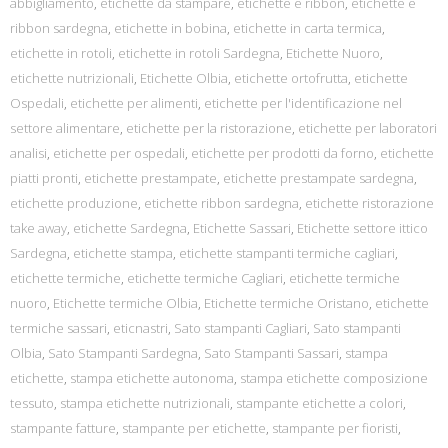
abbigliamento
,
etichette da stampare
,
etichette e ribbon
,
etichette e
ribbon sardegna
,
etichette in bobina
,
etichette in carta termica
,
etichette in rotoli
,
etichette in rotoli Sardegna
,
Etichette Nuoro
,
etichette nutrizionali
,
Etichette Olbia
,
etichette ortofrutta
,
etichette
Ospedali
,
etichette per alimenti
,
etichette per l'identificazione nel
settore alimentare
,
etichette per la ristorazione
,
etichette per laboratori
analisi
,
etichette per ospedali
,
etichette per prodotti da forno
,
etichette
piatti pronti
,
etichette prestampate
,
etichette prestampate sardegna
,
etichette produzione
,
etichette ribbon sardegna
,
etichette ristorazione
take away
,
etichette Sardegna
,
Etichette Sassari
,
Etichette settore ittico
Sardegna
,
etichette stampa
,
etichette stampanti termiche cagliari
,
etichette termiche
,
etichette termiche Cagliari
,
etichette termiche
nuoro
,
Etichette termiche Olbia
,
Etichette termiche Oristano
,
etichette
termiche sassari
,
eticnastri
,
Sato stampanti Cagliari
,
Sato stampanti
Olbia
,
Sato Stampanti Sardegna
,
Sato Stampanti Sassari
,
stampa
etichette
,
stampa etichette autonoma
,
stampa etichette composizione
tessuto
,
stampa etichette nutrizionali
,
stampante etichette a colori
,
stampante fatture
,
stampante per etichette
,
stampante per fioristi
,