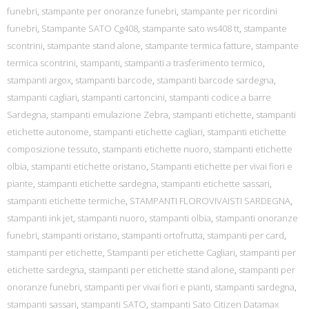
funebri
,
stampante per onoranze funebri
,
stampante per ricordini
funebri
,
Stampante SATO Cg408
,
stampante sato ws408 tt
,
stampante
scontrini
,
stampante stand alone
,
stampante termica fatture
,
stampante
termica scontrini
,
stampanti
,
stampanti a trasferimento termico
,
stampanti argox
,
stampanti barcode
,
stampanti barcode sardegna
,
stampanti cagliari
,
stampanti cartoncini
,
stampanti codice a barre
Sardegna
,
stampanti emulazione Zebra
,
stampanti etichette
,
stampanti
etichette autonome
,
stampanti etichette cagliari
,
stampanti etichette
composizione tessuto
,
stampanti etichette nuoro
,
stampanti etichette
olbia
,
stampanti etichette oristano
,
Stampanti etichette per vivai fiori e
piante
,
stampanti etichette sardegna
,
stampanti etichette sassari
,
stampanti etichette termiche
,
STAMPANTI FLOROVIVAISTI SARDEGNA
,
stampanti ink jet
,
stampanti nuoro
,
stampanti olbia
,
stampanti onoranze
funebri
,
stampanti oristano
,
stampanti ortofrutta
,
stampanti per card
,
stampanti per etichette
,
Stampanti per etichette Cagliari
,
stampanti per
etichette sardegna
,
stampanti per etichette stand alone
,
stampanti per
onoranze funebri
,
stampanti per vivai fiori e pianti
,
stampanti sardegna
,
stampanti sassari
,
stampanti SATO
,
stampanti Sato Citizen Datamax