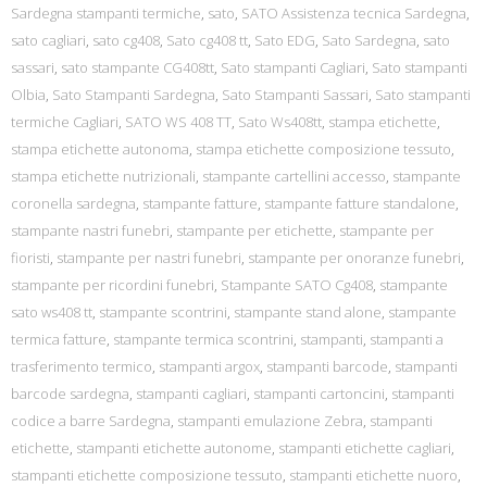
Sardegna stampanti termiche
,
sato
,
SATO Assistenza tecnica Sardegna
,
sato cagliari
,
sato cg408
,
Sato cg408 tt
,
Sato EDG
,
Sato Sardegna
,
sato
sassari
,
sato stampante CG408tt
,
Sato stampanti Cagliari
,
Sato stampanti
Olbia
,
Sato Stampanti Sardegna
,
Sato Stampanti Sassari
,
Sato stampanti
termiche Cagliari
,
SATO WS 408 TT
,
Sato Ws408tt
,
stampa etichette
,
stampa etichette autonoma
,
stampa etichette composizione tessuto
,
stampa etichette nutrizionali
,
stampante cartellini accesso
,
stampante
coronella sardegna
,
stampante fatture
,
stampante fatture standalone
,
stampante nastri funebri
,
stampante per etichette
,
stampante per
fioristi
,
stampante per nastri funebri
,
stampante per onoranze funebri
,
stampante per ricordini funebri
,
Stampante SATO Cg408
,
stampante
sato ws408 tt
,
stampante scontrini
,
stampante stand alone
,
stampante
termica fatture
,
stampante termica scontrini
,
stampanti
,
stampanti a
trasferimento termico
,
stampanti argox
,
stampanti barcode
,
stampanti
barcode sardegna
,
stampanti cagliari
,
stampanti cartoncini
,
stampanti
codice a barre Sardegna
,
stampanti emulazione Zebra
,
stampanti
etichette
,
stampanti etichette autonome
,
stampanti etichette cagliari
,
stampanti etichette composizione tessuto
,
stampanti etichette nuoro
,