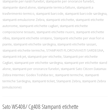
stampante per nastri funebri
,
stampante per onoranze funebri
,
stampante stand alone
,
stampante termica fatture
,
stampanti a
trasferimento termico
,
stampanti barcode
,
stampanti barcode sardegna
,
stampanti emulazione Zebra
,
stampanti etichette
,
stampanti etichette
autonome
,
stampanti etichette cagliari
,
stampanti etichette
composizione tessuto
,
stampanti etichette nuoro
,
stampanti etichette
olbia
,
stampanti etichette oristano
,
Stampanti etichette per vivai fiori e
piante
,
stampanti etichette sardegna
,
stampanti etichette sassari
,
stampanti etichette termiche
,
STAMPANTI FLOROVIVAISTI SARDEGNA
,
stampanti ink jet
,
stampanti per etichette
,
Stampanti per etichette
Cagliari
,
stampanti per etichette sardegna
,
stampanti per etichette stand
alone
,
stampanti per onoranze funebri
,
stampanti Sato Citizen Datamax
Zebra Intermec Godex Toshiba tec
,
stampanti termiche
,
stampanti
termiche Sardegna
,
stampanti ticket
,
Stampanti Zebra
,
stampanti Zebra
(emulazione)
Sato WS408/ Cg408 Stampanti etichette