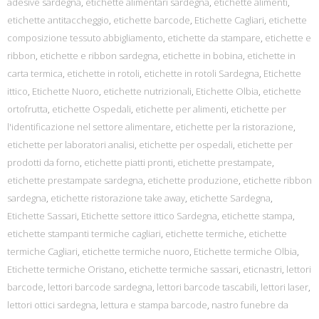
adesive sardegna
,
etichette alimentari sardegna
,
etichette alimenti
,
etichette antitaccheggio
,
etichette barcode
,
Etichette Cagliari
,
etichette
composizione tessuto abbigliamento
,
etichette da stampare
,
etichette e
ribbon
,
etichette e ribbon sardegna
,
etichette in bobina
,
etichette in
carta termica
,
etichette in rotoli
,
etichette in rotoli Sardegna
,
Etichette
ittico
,
Etichette Nuoro
,
etichette nutrizionali
,
Etichette Olbia
,
etichette
ortofrutta
,
etichette Ospedali
,
etichette per alimenti
,
etichette per
l'identificazione nel settore alimentare
,
etichette per la ristorazione
,
etichette per laboratori analisi
,
etichette per ospedali
,
etichette per
prodotti da forno
,
etichette piatti pronti
,
etichette prestampate
,
etichette prestampate sardegna
,
etichette produzione
,
etichette ribbon
sardegna
,
etichette ristorazione take away
,
etichette Sardegna
,
Etichette Sassari
,
Etichette settore ittico Sardegna
,
etichette stampa
,
etichette stampanti termiche cagliari
,
etichette termiche
,
etichette
termiche Cagliari
,
etichette termiche nuoro
,
Etichette termiche Olbia
,
Etichette termiche Oristano
,
etichette termiche sassari
,
eticnastri
,
lettori
barcode
,
lettori barcode sardegna
,
lettori barcode tascabili
,
lettori laser
,
lettori ottici sardegna
,
lettura e stampa barcode
,
nastro funebre da