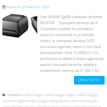
Posted on
16 Novembre 2020
Sato WS408/ Cg408 Stampanti etichette
DESKTOP Stampanti desktop da 4"
Compatte e potenti Funzionalità e
potenza concentrate in un formato
ridotto, le stampanti desktop SATO
assicurano ingombri ridotti e sono facili
da trasportare. Serie CG 408/412 Con
prestazioni eccellenti e prezzi ragionevoli,
queste stampanti termiche dirette/a
trasferimento termico da 4", 203 o 30...
LEGGI TUTTO
Posted in
Antitaccheggio
,
Antitaccheggio Cagliari
,
Antitaccheggio
provincia Cagliari
,
Antitaccheggio stampanti prezzatrici eliminacode
,
antitaccheggio-sistemi- radio frequenza Sardegna
,
barcode stampanti
,