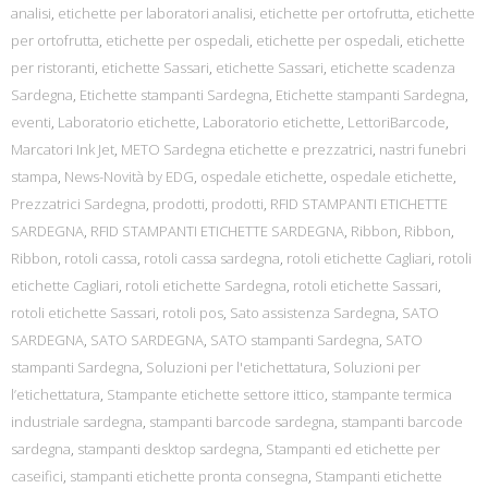
analisi
,
etichette per laboratori analisi
,
etichette per ortofrutta
,
etichette
per ortofrutta
,
etichette per ospedali
,
etichette per ospedali
,
etichette
per ristoranti
,
etichette Sassari
,
etichette Sassari
,
etichette scadenza
Sardegna
,
Etichette stampanti Sardegna
,
Etichette stampanti Sardegna
,
eventi
,
Laboratorio etichette
,
Laboratorio etichette
,
LettoriBarcode
,
Marcatori Ink Jet
,
METO Sardegna etichette e prezzatrici
,
nastri funebri
stampa
,
News-Novità by EDG
,
ospedale etichette
,
ospedale etichette
,
Prezzatrici Sardegna
,
prodotti
,
prodotti
,
RFID STAMPANTI ETICHETTE
SARDEGNA
,
RFID STAMPANTI ETICHETTE SARDEGNA
,
Ribbon
,
Ribbon
,
Ribbon
,
rotoli cassa
,
rotoli cassa sardegna
,
rotoli etichette Cagliari
,
rotoli
etichette Cagliari
,
rotoli etichette Sardegna
,
rotoli etichette Sassari
,
rotoli etichette Sassari
,
rotoli pos
,
Sato assistenza Sardegna
,
SATO
SARDEGNA
,
SATO SARDEGNA
,
SATO stampanti Sardegna
,
SATO
stampanti Sardegna
,
Soluzioni per l'etichettatura
,
Soluzioni per
l’etichettatura
,
Stampante etichette settore ittico
,
stampante termica
industriale sardegna
,
stampanti barcode sardegna
,
stampanti barcode
sardegna
,
stampanti desktop sardegna
,
Stampanti ed etichette per
caseifici
,
stampanti etichette pronta consegna
,
Stampanti etichette