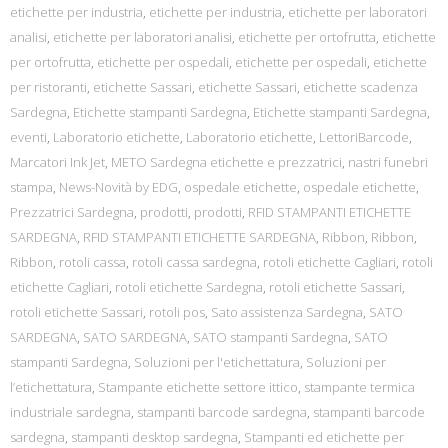
etichette per industria
,
etichette per industria
,
etichette per laboratori
analisi
,
etichette per laboratori analisi
,
etichette per ortofrutta
,
etichette
per ortofrutta
,
etichette per ospedali
,
etichette per ospedali
,
etichette
per ristoranti
,
etichette Sassari
,
etichette Sassari
,
etichette scadenza
Sardegna
,
Etichette stampanti Sardegna
,
Etichette stampanti Sardegna
,
eventi
,
Laboratorio etichette
,
Laboratorio etichette
,
LettoriBarcode
,
Marcatori Ink Jet
,
METO Sardegna etichette e prezzatrici
,
nastri funebri
stampa
,
News-Novità by EDG
,
ospedale etichette
,
ospedale etichette
,
Prezzatrici Sardegna
,
prodotti
,
prodotti
,
RFID STAMPANTI ETICHETTE
SARDEGNA
,
RFID STAMPANTI ETICHETTE SARDEGNA
,
Ribbon
,
Ribbon
,
Ribbon
,
rotoli cassa
,
rotoli cassa sardegna
,
rotoli etichette Cagliari
,
rotoli
etichette Cagliari
,
rotoli etichette Sardegna
,
rotoli etichette Sassari
,
rotoli etichette Sassari
,
rotoli pos
,
Sato assistenza Sardegna
,
SATO
SARDEGNA
,
SATO SARDEGNA
,
SATO stampanti Sardegna
,
SATO
stampanti Sardegna
,
Soluzioni per l'etichettatura
,
Soluzioni per
l’etichettatura
,
Stampante etichette settore ittico
,
stampante termica
industriale sardegna
,
stampanti barcode sardegna
,
stampanti barcode
sardegna
,
stampanti desktop sardegna
,
Stampanti ed etichette per