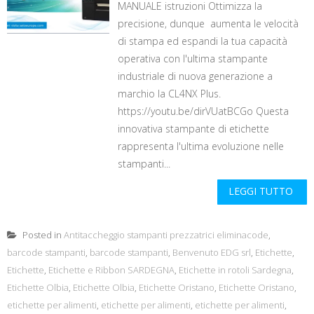
MANUALE istruzioni Ottimizza la
precisione, dunque aumenta le velocità
di stampa ed espandi la tua capacità
operativa con l'ultima stampante
industriale di nuova generazione a
marchio la CL4NX Plus.
https://youtu.be/dirVUatBCGo Questa
innovativa stampante di etichette
rappresenta l'ultima evoluzione nelle
stampanti...
LEGGI TUTTO
Posted in
Antitaccheggio stampanti prezzatrici eliminacode
,
barcode stampanti
,
barcode stampanti
,
Benvenuto EDG srl
,
Etichette
,
Etichette
,
Etichette e Ribbon SARDEGNA
,
Etichette in rotoli Sardegna
,
Etichette Olbia
,
Etichette Olbia
,
Etichette Oristano
,
Etichette Oristano
,
etichette per alimenti
,
etichette per alimenti
,
etichette per alimenti
,