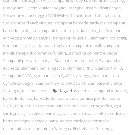
stampanti Sardegna
,
SATO stampanti Sardegna
,
Sistemi antitaccheggio
Checkpoint
,
Sistemi Antitaccheggio Sardegna
,
sistemi eliminacode
,
Soluzioni Antitaccheggio SARDEGNA
,
Soluzioni per l'etichettatura
,
Soluzioni per l’etichettatura
,
stampanti barcode sardegna
,
stampanti
barcode sardegna
,
stampanti etichette pronta consegna
,
Stampanti
etichette pronta consegna
,
stampanti industriali
,
stampanti industriali
,
stampanti logistica
,
stampanti logistica
,
stampanti mobili
,
stampanti
mobili
,
stampanti onoranze funebri
,
Stampanti per card e badge
,
Stampanti per card e badge
,
Stampanti per etichette
,
Stampanti per
etichette
,
stampanti per la logistica
,
Stampanti RFID
,
Stampanti RFID
,
Stampanti SATO
,
stampanti sato Cg408e sardegna
,
stampanti sato
Cg408e sardegna
,
Stampanti SATO SARDEGNA
,
Stampare etichette
Sardegna
,
testimonianza
Tagged
assistenza stampanti termiche
,
barcode stampa
,
barcode stampanti
,
carta termica per stampante
SATO
,
Carta termica per stampante Zebra
,
carta termografica
,
cg 4
sardegna
,
cg4
,
codice a barre cagliari
,
codice a barre lettori
,
codice a
barre sardegna
,
codice a barre stampa sardegna
,
coronella
,
etichettatrice
,
etichettatrice Sardegna
,
Etichettatrici Sardegna
,