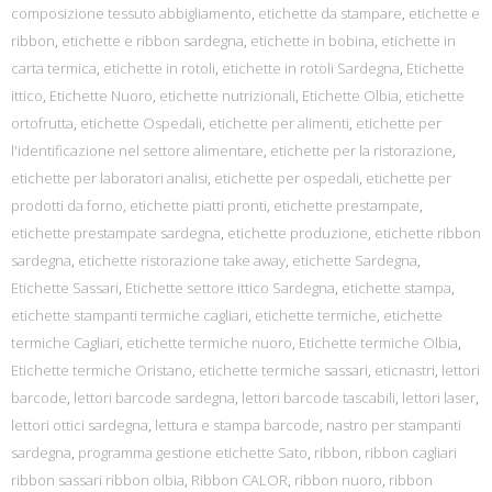
composizione tessuto abbigliamento
,
etichette da stampare
,
etichette e
ribbon
,
etichette e ribbon sardegna
,
etichette in bobina
,
etichette in
carta termica
,
etichette in rotoli
,
etichette in rotoli Sardegna
,
Etichette
ittico
,
Etichette Nuoro
,
etichette nutrizionali
,
Etichette Olbia
,
etichette
ortofrutta
,
etichette Ospedali
,
etichette per alimenti
,
etichette per
l'identificazione nel settore alimentare
,
etichette per la ristorazione
,
etichette per laboratori analisi
,
etichette per ospedali
,
etichette per
prodotti da forno
,
etichette piatti pronti
,
etichette prestampate
,
etichette prestampate sardegna
,
etichette produzione
,
etichette ribbon
sardegna
,
etichette ristorazione take away
,
etichette Sardegna
,
Etichette Sassari
,
Etichette settore ittico Sardegna
,
etichette stampa
,
etichette stampanti termiche cagliari
,
etichette termiche
,
etichette
termiche Cagliari
,
etichette termiche nuoro
,
Etichette termiche Olbia
,
Etichette termiche Oristano
,
etichette termiche sassari
,
eticnastri
,
lettori
barcode
,
lettori barcode sardegna
,
lettori barcode tascabili
,
lettori laser
,
lettori ottici sardegna
,
lettura e stampa barcode
,
nastro per stampanti
sardegna
,
programma gestione etichette Sato
,
ribbon
,
ribbon cagliari
ribbon sassari ribbon olbia
,
Ribbon CALOR
,
ribbon nuoro
,
ribbon