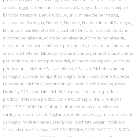
antitaccheggio-sistemi- radio frequenza Sardegna
,
barcode stampanti
,
barcode stampanti
,
Benvenuto EDG srl
,
Eliminacode per negozi
,
eliminacode Sardegna
,
Etichette
,
Etichette
,
Etichette in rotoli Sardegna
,
Etichette Olbia
,
Etichette Olbia
,
Etichette Oristano
,
Etichette Oristano
,
etichette per alimenti
,
etichette per alimenti
,
etichette per alimenti
,
etichette per industria
,
etichette per industria
,
etichette per laboratori
analisi
,
etichette per laboratori analisi
,
etichette per ortofrutta
,
etichette
per ortofrutta
,
etichette per ospedali
,
etichette per ospedali
,
etichette
per ristoranti
,
etichette Sassari
,
etichette Sassari
,
Etichette stampanti
Sardegna
,
Etichette stampanti Sardegna
,
eventi
,
Laboratorio etichette
,
Laboratorio etichette
,
Marcatori Ink Jet
,
nastri funebri stampa
,
News-
Novità by EDG
,
ospedale etichette
,
ospedale etichette
,
prodotti
,
prodotti
,
Protezione prodotti con antitaccheggio
,
RFID STAMPANTI
ETICHETTE SARDEGNA
,
Ribbon
,
Ribbon
,
rotoli cassa
,
rotoli cassa
sardegna
,
rotoli etichette Cagliari
,
rotoli etichette Cagliari
,
rotoli etichette
Sardegna
,
rotoli etichette Sassari
,
rotoli etichette Sassari
,
rotoli pos
,
Sato assistenza Sardegna
,
SATO SARDEGNA
,
SATO SARDEGNA
,
SATO