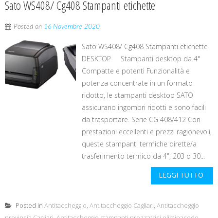
Sato WS408/ Cg408 Stampanti etichette
Posted on
16 Novembre 2020
Sato WS408/ Cg408 Stampanti etichette
DESKTOP Stampanti desktop da 4"
Compatte e potenti Funzionalità e
potenza concentrate in un formato
ridotto, le stampanti desktop SATO
assicurano ingombri ridotti e sono facili
da trasportare. Serie CG 408/412 Con
prestazioni eccellenti e prezzi ragionevoli,
queste stampanti termiche dirette/a
trasferimento termico da 4", 203 o 30...
LEGGI TUTTO
Posted in
Antitaccheggio
,
Antitaccheggio Cagliari
,
Antitaccheggio
provincia Cagliari
,
Antitaccheggio stampanti prezzatrici eliminacode
,