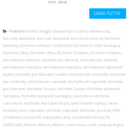
mm, ideal...
LEGGI TUTTO
Posted in
Antitaccheggio stampanti prezzatrici eliminacode
,
barcode stampanti
,
barcode stampanti
,
Benvenuto EDG srl
,
Etichette
,
Etichette
,
Etichette e Ribbon SARDEGNA
,
Etichette in rotoli Sardegna
,
Etichette Olbia
,
Etichette Olbia
,
Etichette Oristano
,
Etichette Oristano
,
etichette per alimenti
,
etichette per alimenti
,
etichette per alimenti
,
etichette per industria
,
etichette per industria
,
etichette per laboratori
analisi
,
etichette per laboratori analisi
,
etichette per ortofrutta
,
etichette
per ortofrutta
,
etichette per ospedali
,
etichette per ospedali
,
etichette
per ristoranti
,
etichette Sassari
,
etichette Sassari
,
Etichette stampanti
Sardegna
,
Etichette stampanti Sardegna
,
Laboratorio etichette
,
Laboratorio etichette
,
Marcatori Ink Jet
,
nastri funebri stampa
,
News-
Novità by EDG
,
ospedale etichette
,
ospedale etichette
,
prodotti
,
RFID
STAMPANTI ETICHETTE SARDEGNA
,
RFID STAMPANTI ETICHETTE
SARDEGNA
,
Ribbon
,
Ribbon
,
Ribbon
,
rotoli cassa
,
rotoli cassa sardegna
,