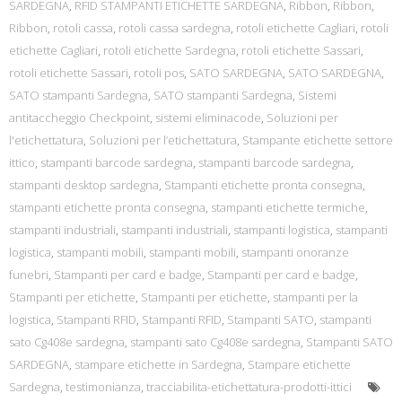
SARDEGNA
,
RFID STAMPANTI ETICHETTE SARDEGNA
,
Ribbon
,
Ribbon
,
Ribbon
,
rotoli cassa
,
rotoli cassa sardegna
,
rotoli etichette Cagliari
,
rotoli
etichette Cagliari
,
rotoli etichette Sardegna
,
rotoli etichette Sassari
,
rotoli etichette Sassari
,
rotoli pos
,
SATO SARDEGNA
,
SATO SARDEGNA
,
SATO stampanti Sardegna
,
SATO stampanti Sardegna
,
Sistemi
antitaccheggio Checkpoint
,
sistemi eliminacode
,
Soluzioni per
l'etichettatura
,
Soluzioni per l’etichettatura
,
Stampante etichette settore
ittico
,
stampanti barcode sardegna
,
stampanti barcode sardegna
,
stampanti desktop sardegna
,
Stampanti etichette pronta consegna
,
stampanti etichette pronta consegna
,
stampanti etichette termiche
,
stampanti industriali
,
stampanti industriali
,
stampanti logistica
,
stampanti
logistica
,
stampanti mobili
,
stampanti mobili
,
stampanti onoranze
funebri
,
Stampanti per card e badge
,
Stampanti per card e badge
,
Stampanti per etichette
,
Stampanti per etichette
,
stampanti per la
logistica
,
Stampanti RFID
,
Stampanti RFID
,
Stampanti SATO
,
stampanti
sato Cg408e sardegna
,
stampanti sato Cg408e sardegna
,
Stampanti SATO
SARDEGNA
,
stampare etichette in Sardegna
,
Stampare etichette
Sardegna
,
testimonianza
,
tracciabilita-etichettatura-prodotti-ittici