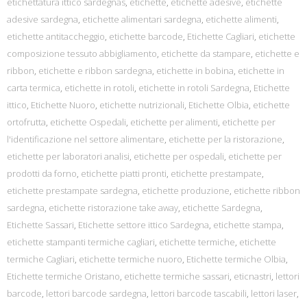
etichettatura ittico sardegnas
,
etichette
,
etichette adesive
,
etichette
adesive sardegna
,
etichette alimentari sardegna
,
etichette alimenti
,
etichette antitaccheggio
,
etichette barcode
,
Etichette Cagliari
,
etichette
composizione tessuto abbigliamento
,
etichette da stampare
,
etichette e
ribbon
,
etichette e ribbon sardegna
,
etichette in bobina
,
etichette in
carta termica
,
etichette in rotoli
,
etichette in rotoli Sardegna
,
Etichette
ittico
,
Etichette Nuoro
,
etichette nutrizionali
,
Etichette Olbia
,
etichette
ortofrutta
,
etichette Ospedali
,
etichette per alimenti
,
etichette per
l'identificazione nel settore alimentare
,
etichette per la ristorazione
,
etichette per laboratori analisi
,
etichette per ospedali
,
etichette per
prodotti da forno
,
etichette piatti pronti
,
etichette prestampate
,
etichette prestampate sardegna
,
etichette produzione
,
etichette ribbon
sardegna
,
etichette ristorazione take away
,
etichette Sardegna
,
Etichette Sassari
,
Etichette settore ittico Sardegna
,
etichette stampa
,
etichette stampanti termiche cagliari
,
etichette termiche
,
etichette
termiche Cagliari
,
etichette termiche nuoro
,
Etichette termiche Olbia
,
Etichette termiche Oristano
,
etichette termiche sassari
,
eticnastri
,
lettori
barcode
,
lettori barcode sardegna
,
lettori barcode tascabili
,
lettori laser
,