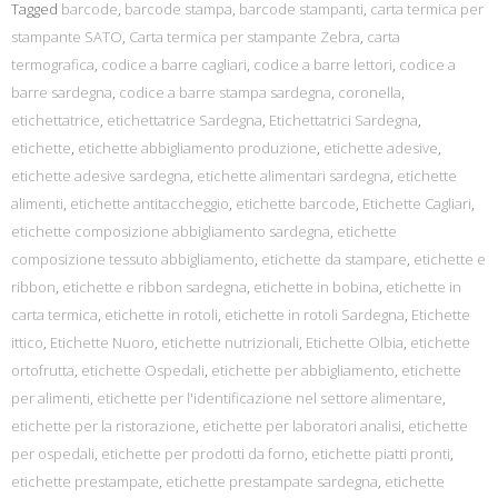
Tagged
barcode
,
barcode stampa
,
barcode stampanti
,
carta termica per
stampante SATO
,
Carta termica per stampante Zebra
,
carta
termografica
,
codice a barre cagliari
,
codice a barre lettori
,
codice a
barre sardegna
,
codice a barre stampa sardegna
,
coronella
,
etichettatrice
,
etichettatrice Sardegna
,
Etichettatrici Sardegna
,
etichette
,
etichette abbigliamento produzione
,
etichette adesive
,
etichette adesive sardegna
,
etichette alimentari sardegna
,
etichette
alimenti
,
etichette antitaccheggio
,
etichette barcode
,
Etichette Cagliari
,
etichette composizione abbigliamento sardegna
,
etichette
composizione tessuto abbigliamento
,
etichette da stampare
,
etichette e
ribbon
,
etichette e ribbon sardegna
,
etichette in bobina
,
etichette in
carta termica
,
etichette in rotoli
,
etichette in rotoli Sardegna
,
Etichette
ittico
,
Etichette Nuoro
,
etichette nutrizionali
,
Etichette Olbia
,
etichette
ortofrutta
,
etichette Ospedali
,
etichette per abbigliamento
,
etichette
per alimenti
,
etichette per l'identificazione nel settore alimentare
,
etichette per la ristorazione
,
etichette per laboratori analisi
,
etichette
per ospedali
,
etichette per prodotti da forno
,
etichette piatti pronti
,
etichette prestampate
,
etichette prestampate sardegna
,
etichette