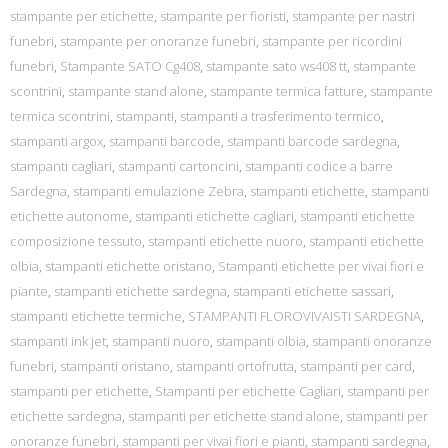
stampante per etichette
,
stampante per fioristi
,
stampante per nastri
funebri
,
stampante per onoranze funebri
,
stampante per ricordini
funebri
,
Stampante SATO Cg408
,
stampante sato ws408 tt
,
stampante
scontrini
,
stampante stand alone
,
stampante termica fatture
,
stampante
termica scontrini
,
stampanti
,
stampanti a trasferimento termico
,
stampanti argox
,
stampanti barcode
,
stampanti barcode sardegna
,
stampanti cagliari
,
stampanti cartoncini
,
stampanti codice a barre
Sardegna
,
stampanti emulazione Zebra
,
stampanti etichette
,
stampanti
etichette autonome
,
stampanti etichette cagliari
,
stampanti etichette
composizione tessuto
,
stampanti etichette nuoro
,
stampanti etichette
olbia
,
stampanti etichette oristano
,
Stampanti etichette per vivai fiori e
piante
,
stampanti etichette sardegna
,
stampanti etichette sassari
,
stampanti etichette termiche
,
STAMPANTI FLOROVIVAISTI SARDEGNA
,
stampanti ink jet
,
stampanti nuoro
,
stampanti olbia
,
stampanti onoranze
funebri
,
stampanti oristano
,
stampanti ortofrutta
,
stampanti per card
,
stampanti per etichette
,
Stampanti per etichette Cagliari
,
stampanti per
etichette sardegna
,
stampanti per etichette stand alone
,
stampanti per
onoranze funebri
,
stampanti per vivai fiori e pianti
,
stampanti sardegna
,