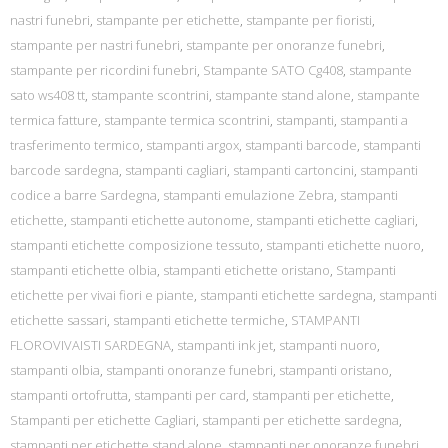
nastri funebri
,
stampante per etichette
,
stampante per fioristi
,
stampante per nastri funebri
,
stampante per onoranze funebri
,
stampante per ricordini funebri
,
Stampante SATO Cg408
,
stampante
sato ws408 tt
,
stampante scontrini
,
stampante stand alone
,
stampante
termica fatture
,
stampante termica scontrini
,
stampanti
,
stampanti a
trasferimento termico
,
stampanti argox
,
stampanti barcode
,
stampanti
barcode sardegna
,
stampanti cagliari
,
stampanti cartoncini
,
stampanti
codice a barre Sardegna
,
stampanti emulazione Zebra
,
stampanti
etichette
,
stampanti etichette autonome
,
stampanti etichette cagliari
,
stampanti etichette composizione tessuto
,
stampanti etichette nuoro
,
stampanti etichette olbia
,
stampanti etichette oristano
,
Stampanti
etichette per vivai fiori e piante
,
stampanti etichette sardegna
,
stampanti
etichette sassari
,
stampanti etichette termiche
,
STAMPANTI
FLOROVIVAISTI SARDEGNA
,
stampanti ink jet
,
stampanti nuoro
,
stampanti olbia
,
stampanti onoranze funebri
,
stampanti oristano
,
stampanti ortofrutta
,
stampanti per card
,
stampanti per etichette
,
Stampanti per etichette Cagliari
,
stampanti per etichette sardegna
,
stampanti per etichette stand alone
,
stampanti per onoranze funebri
,