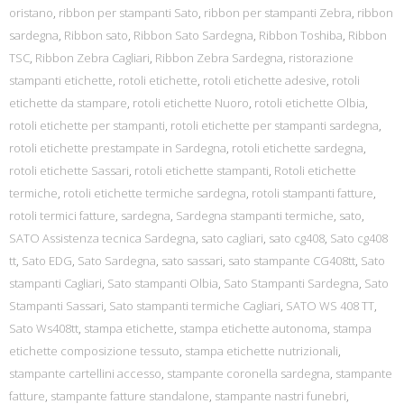
oristano
,
ribbon per stampanti Sato
,
ribbon per stampanti Zebra
,
ribbon
sardegna
,
Ribbon sato
,
Ribbon Sato Sardegna
,
Ribbon Toshiba
,
Ribbon
TSC
,
Ribbon Zebra Cagliari
,
Ribbon Zebra Sardegna
,
ristorazione
stampanti etichette
,
rotoli etichette
,
rotoli etichette adesive
,
rotoli
etichette da stampare
,
rotoli etichette Nuoro
,
rotoli etichette Olbia
,
rotoli etichette per stampanti
,
rotoli etichette per stampanti sardegna
,
rotoli etichette prestampate in Sardegna
,
rotoli etichette sardegna
,
rotoli etichette Sassari
,
rotoli etichette stampanti
,
Rotoli etichette
termiche
,
rotoli etichette termiche sardegna
,
rotoli stampanti fatture
,
rotoli termici fatture
,
sardegna
,
Sardegna stampanti termiche
,
sato
,
SATO Assistenza tecnica Sardegna
,
sato cagliari
,
sato cg408
,
Sato cg408
tt
,
Sato EDG
,
Sato Sardegna
,
sato sassari
,
sato stampante CG408tt
,
Sato
stampanti Cagliari
,
Sato stampanti Olbia
,
Sato Stampanti Sardegna
,
Sato
Stampanti Sassari
,
Sato stampanti termiche Cagliari
,
SATO WS 408 TT
,
Sato Ws408tt
,
stampa etichette
,
stampa etichette autonoma
,
stampa
etichette composizione tessuto
,
stampa etichette nutrizionali
,
stampante cartellini accesso
,
stampante coronella sardegna
,
stampante
fatture
,
stampante fatture standalone
,
stampante nastri funebri
,