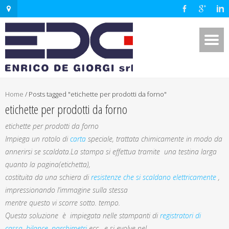
Home
/
Posts tagged "etichette per prodotti da forno"
etichette per prodotti da forno
etichette per prodotti da forno
Impiega un rotolo di
carta
speciale, trattata chimicamente in modo da
annerirsi se scaldata.La stampa si effettua tramite una testina larga
quanto la pagina(etichetta),
costituita da una schiera di
resistenze che si scaldano elettricamente
,
impressionando l’immagine sulla stessa
mentre questo vi scorre sotto. tempo.
Questa soluzione è impiegata nelle stampanti di
registratori di
cassa
,
bilance
,
parchimetri
ecc. e si evolve nel