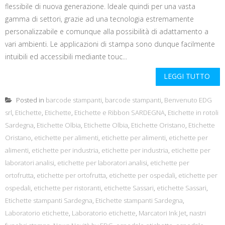
flessibile di nuova generazione. Ideale quindi per una vasta
gamma di settori, grazie ad una tecnologia estremamente
personalizzabile e comunque alla possibilità di adattamento a
vari ambienti. Le applicazioni di stampa sono dunque facilmente
intuibili ed accessibili mediante touc...
LEGGI TUTTO
Posted in
barcode stampanti
,
barcode stampanti
,
Benvenuto EDG
srl
,
Etichette
,
Etichette
,
Etichette e Ribbon SARDEGNA
,
Etichette in rotoli
Sardegna
,
Etichette Olbia
,
Etichette Olbia
,
Etichette Oristano
,
Etichette
Oristano
,
etichette per alimenti
,
etichette per alimenti
,
etichette per
alimenti
,
etichette per industria
,
etichette per industria
,
etichette per
laboratori analisi
,
etichette per laboratori analisi
,
etichette per
ortofrutta
,
etichette per ortofrutta
,
etichette per ospedali
,
etichette per
ospedali
,
etichette per ristoranti
,
etichette Sassari
,
etichette Sassari
,
Etichette stampanti Sardegna
,
Etichette stampanti Sardegna
,
Laboratorio etichette
,
Laboratorio etichette
,
Marcatori Ink Jet
,
nastri