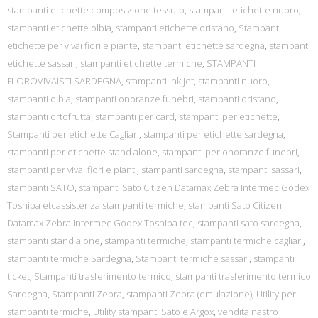
stampanti etichette composizione tessuto
,
stampanti etichette nuoro
,
stampanti etichette olbia
,
stampanti etichette oristano
,
Stampanti
etichette per vivai fiori e piante
,
stampanti etichette sardegna
,
stampanti
etichette sassari
,
stampanti etichette termiche
,
STAMPANTI
FLOROVIVAISTI SARDEGNA
,
stampanti ink jet
,
stampanti nuoro
,
stampanti olbia
,
stampanti onoranze funebri
,
stampanti oristano
,
stampanti ortofrutta
,
stampanti per card
,
stampanti per etichette
,
Stampanti per etichette Cagliari
,
stampanti per etichette sardegna
,
stampanti per etichette stand alone
,
stampanti per onoranze funebri
,
stampanti per vivai fiori e pianti
,
stampanti sardegna
,
stampanti sassari
,
stampanti SATO
,
stampanti Sato Citizen Datamax Zebra Intermec Godex
Toshiba etcassistenza stampanti termiche
,
stampanti Sato Citizen
Datamax Zebra Intermec Godex Toshiba tec
,
stampanti sato sardegna
,
stampanti stand alone
,
stampanti termiche
,
stampanti termiche cagliari
,
stampanti termiche Sardegna
,
Stampanti termiche sassari
,
stampanti
ticket
,
Stampanti trasferimento termico
,
stampanti trasferimento termico
Sardegna
,
Stampanti Zebra
,
stampanti Zebra (emulazione)
,
Utility per
stampanti termiche
,
Utility stampanti Sato e Argox
,
vendita nastro