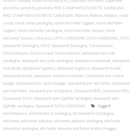
funebri stampa
,
News-Novità by EDG
,
ospedale etichette
,
ospedale
etichette
,
prodotti
,
prodotti
,
RFID STAMPANTI ETICHETTE SARDEGNA
,
RFID STAMPANTI ETICHETTE SARDEGNA
,
Ribbon
,
Ribbon
,
Ribbon
,
rotoli
cassa
,
rotoli cassa sardegna
,
rotoli etichette Cagliari
,
rotoli etichette
Cagliari
,
rotoli etichette Sardegna
,
rotoli etichette Sassari
,
rotoli
etichette Sassari
,
rotoli pos
,
SATO SARDEGNA
,
SATO SARDEGNA
,
SATO
stampanti Sardegna
,
SATO stampanti Sardegna
,
Soluzioni per
l'etichettatura
,
Soluzioni per l’etichettatura
,
stampanti barcode
sardegna
,
stampanti barcode sardegna
,
stampanti industriali
,
stampanti
industriali
,
stampanti logistica
,
stampanti logistica
,
stampanti mobili
,
stampanti mobili
,
stampanti onoranze funebri
,
Stampanti per card e
badge
,
Stampanti per card e badge
,
Stampanti per etichette
,
Stampanti
per etichette
,
stampanti per la logistica
,
Stampanti RFID
,
Stampanti RFID
,
Stampanti SATO
,
stampanti sato Cg408e sardegna
,
stampanti sato
Cg408e sardegna
,
Stampanti SATO SARDEGNA
Tagged
etichettatrice
,
etichettatrice Sardegna
,
Etichettatrici Sardegna
,
etichette
,
etichette adesive
,
etichette adesive sardegna
,
etichette
alimentari sardegna
,
etichette alimenti
,
etichette antitaccheggio
,