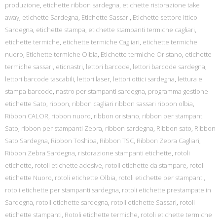
produzione
,
etichette ribbon sardegna
,
etichette ristorazione take
away
,
etichette Sardegna
,
Etichette Sassari
,
Etichette settore ittico
Sardegna
,
etichette stampa
,
etichette stampanti termiche cagliari
,
etichette termiche
,
etichette termiche Cagliari
,
etichette termiche
nuoro
,
Etichette termiche Olbia
,
Etichette termiche Oristano
,
etichette
termiche sassari
,
eticnastri
,
lettori barcode
,
lettori barcode sardegna
,
lettori barcode tascabili
,
lettori laser
,
lettori ottici sardegna
,
lettura e
stampa barcode
,
nastro per stampanti sardegna
,
programma gestione
etichette Sato
,
ribbon
,
ribbon cagliari ribbon sassari ribbon olbia
,
Ribbon CALOR
,
ribbon nuoro
,
ribbon oristano
,
ribbon per stampanti
Sato
,
ribbon per stampanti Zebra
,
ribbon sardegna
,
Ribbon sato
,
Ribbon
Sato Sardegna
,
Ribbon Toshiba
,
Ribbon TSC
,
Ribbon Zebra Cagliari
,
Ribbon Zebra Sardegna
,
ristorazione stampanti etichette
,
rotoli
etichette
,
rotoli etichette adesive
,
rotoli etichette da stampare
,
rotoli
etichette Nuoro
,
rotoli etichette Olbia
,
rotoli etichette per stampanti
,
rotoli etichette per stampanti sardegna
,
rotoli etichette prestampate in
Sardegna
,
rotoli etichette sardegna
,
rotoli etichette Sassari
,
rotoli
etichette stampanti
,
Rotoli etichette termiche
,
rotoli etichette termiche