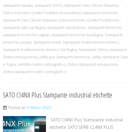
stampanti sassari
,
stampanti SATO
,
stampanti Sato Citizen Datamax
Zebra Intermec Godex Toshiba etcassistenza stampanti termiche
,
stampanti Sato Citizen Datamax Zebra Intermec Godex Toshiba tec
,
stampanti sato sardegna
,
stampanti stand alone
,
stampanti termiche
,
stampanti termiche cagliari
,
stampanti termiche Sardegna
,
Stampanti
termiche sassari
,
stampanti ticket
,
Stampanti trasferimento termico
,
stampanti trasferimento termico Sardegna
,
Stampanti Zebra
,
stampanti
Zebra (emulazione)
,
Utility per stampanti termiche
,
Utility stampanti Sato
e Argox
,
vendita nastro carbografico
,
Zebra stampanti emulazione
,
Zebra stampanti nastro carbografico
SATO Cl4NX Plus Stampante industrial etichette
Posted on
9 Marzo 2021
SATO Cl4NX Plus Stampante industrial
etichette SATO SERIE CL4NX PLUS