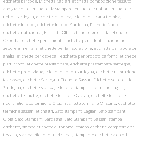
etichette barcode
,
Etichette Cagliari
,
etichette composizione tessuto
abbigliamento
,
etichette da stampare
,
etichette e ribbon
,
etichette e
ribbon sardegna
,
etichette in bobina
,
etichette in carta termica
,
etichette in rotoli
,
etichette in rotoli Sardegna
,
Etichette Nuoro
,
etichette nutrizionali
,
Etichette Olbia
,
etichette ortofrutta
,
etichette
Ospedali
,
etichette per alimenti
,
etichette per l'identificazione nel
settore alimentare
,
etichette per la ristorazione
,
etichette per laboratori
analisi
,
etichette per ospedali
,
etichette per prodotti da forno
,
etichette
piatti pronti
,
etichette prestampate
,
etichette prestampate sardegna
,
etichette produzione
,
etichette ribbon sardegna
,
etichette ristorazione
take away
,
etichette Sardegna
,
Etichette Sassari
,
Etichette settore ittico
Sardegna
,
etichette stampa
,
etichette stampanti termiche cagliari
,
etichette termiche
,
etichette termiche Cagliari
,
etichette termiche
nuoro
,
Etichette termiche Olbia
,
Etichette termiche Oristano
,
etichette
termiche sassari
,
eticnastri
,
Sato stampanti Cagliari
,
Sato stampanti
Olbia
,
Sato Stampanti Sardegna
,
Sato Stampanti Sassari
,
stampa
etichette
,
stampa etichette autonoma
,
stampa etichette composizione
tessuto
,
stampa etichette nutrizionali
,
stampante etichette a colori
,