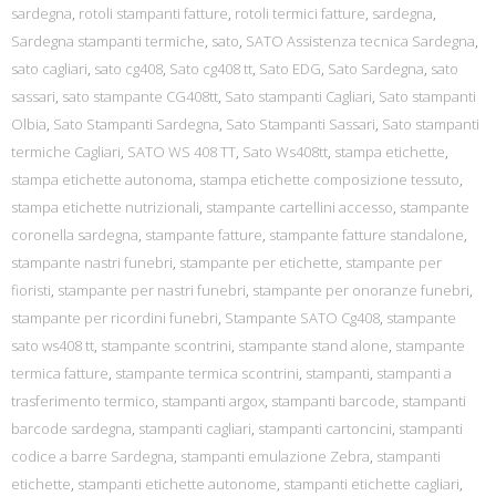
sardegna
,
rotoli stampanti fatture
,
rotoli termici fatture
,
sardegna
,
Sardegna stampanti termiche
,
sato
,
SATO Assistenza tecnica Sardegna
,
sato cagliari
,
sato cg408
,
Sato cg408 tt
,
Sato EDG
,
Sato Sardegna
,
sato
sassari
,
sato stampante CG408tt
,
Sato stampanti Cagliari
,
Sato stampanti
Olbia
,
Sato Stampanti Sardegna
,
Sato Stampanti Sassari
,
Sato stampanti
termiche Cagliari
,
SATO WS 408 TT
,
Sato Ws408tt
,
stampa etichette
,
stampa etichette autonoma
,
stampa etichette composizione tessuto
,
stampa etichette nutrizionali
,
stampante cartellini accesso
,
stampante
coronella sardegna
,
stampante fatture
,
stampante fatture standalone
,
stampante nastri funebri
,
stampante per etichette
,
stampante per
fioristi
,
stampante per nastri funebri
,
stampante per onoranze funebri
,
stampante per ricordini funebri
,
Stampante SATO Cg408
,
stampante
sato ws408 tt
,
stampante scontrini
,
stampante stand alone
,
stampante
termica fatture
,
stampante termica scontrini
,
stampanti
,
stampanti a
trasferimento termico
,
stampanti argox
,
stampanti barcode
,
stampanti
barcode sardegna
,
stampanti cagliari
,
stampanti cartoncini
,
stampanti
codice a barre Sardegna
,
stampanti emulazione Zebra
,
stampanti
etichette
,
stampanti etichette autonome
,
stampanti etichette cagliari
,