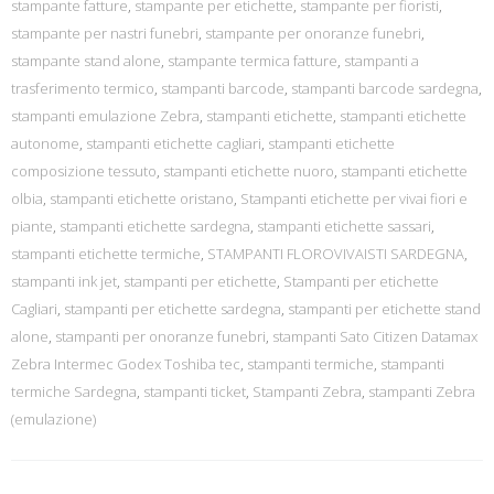
stampante fatture
,
stampante per etichette
,
stampante per fioristi
,
stampante per nastri funebri
,
stampante per onoranze funebri
,
stampante stand alone
,
stampante termica fatture
,
stampanti a
trasferimento termico
,
stampanti barcode
,
stampanti barcode sardegna
,
stampanti emulazione Zebra
,
stampanti etichette
,
stampanti etichette
autonome
,
stampanti etichette cagliari
,
stampanti etichette
composizione tessuto
,
stampanti etichette nuoro
,
stampanti etichette
olbia
,
stampanti etichette oristano
,
Stampanti etichette per vivai fiori e
piante
,
stampanti etichette sardegna
,
stampanti etichette sassari
,
stampanti etichette termiche
,
STAMPANTI FLOROVIVAISTI SARDEGNA
,
stampanti ink jet
,
stampanti per etichette
,
Stampanti per etichette
Cagliari
,
stampanti per etichette sardegna
,
stampanti per etichette stand
alone
,
stampanti per onoranze funebri
,
stampanti Sato Citizen Datamax
Zebra Intermec Godex Toshiba tec
,
stampanti termiche
,
stampanti
termiche Sardegna
,
stampanti ticket
,
Stampanti Zebra
,
stampanti Zebra
(emulazione)