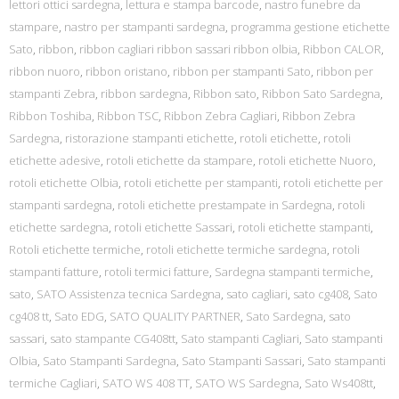
lettori ottici sardegna
,
lettura e stampa barcode
,
nastro funebre da
stampare
,
nastro per stampanti sardegna
,
programma gestione etichette
Sato
,
ribbon
,
ribbon cagliari ribbon sassari ribbon olbia
,
Ribbon CALOR
,
ribbon nuoro
,
ribbon oristano
,
ribbon per stampanti Sato
,
ribbon per
stampanti Zebra
,
ribbon sardegna
,
Ribbon sato
,
Ribbon Sato Sardegna
,
Ribbon Toshiba
,
Ribbon TSC
,
Ribbon Zebra Cagliari
,
Ribbon Zebra
Sardegna
,
ristorazione stampanti etichette
,
rotoli etichette
,
rotoli
etichette adesive
,
rotoli etichette da stampare
,
rotoli etichette Nuoro
,
rotoli etichette Olbia
,
rotoli etichette per stampanti
,
rotoli etichette per
stampanti sardegna
,
rotoli etichette prestampate in Sardegna
,
rotoli
etichette sardegna
,
rotoli etichette Sassari
,
rotoli etichette stampanti
,
Rotoli etichette termiche
,
rotoli etichette termiche sardegna
,
rotoli
stampanti fatture
,
rotoli termici fatture
,
Sardegna stampanti termiche
,
sato
,
SATO Assistenza tecnica Sardegna
,
sato cagliari
,
sato cg408
,
Sato
cg408 tt
,
Sato EDG
,
SATO QUALITY PARTNER
,
Sato Sardegna
,
sato
sassari
,
sato stampante CG408tt
,
Sato stampanti Cagliari
,
Sato stampanti
Olbia
,
Sato Stampanti Sardegna
,
Sato Stampanti Sassari
,
Sato stampanti
termiche Cagliari
,
SATO WS 408 TT
,
SATO WS Sardegna
,
Sato Ws408tt
,