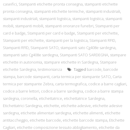
caseifici
,
Stampanti etichette pronta consegna
,
stampanti etichette
pronta consegna
,
stampanti etichette termiche
,
stampanti industriali
,
stampanti industriali
,
stampanti logistica
,
stampanti logistica
,
stampanti
mobili
,
stampanti mobili
,
stampanti onoranze funebri
,
Stampanti per
card e badge
,
Stampanti per card e badge
,
Stampanti per etichette
,
Stampanti per etichette
,
stampanti per la logistica
,
Stampanti RFID
,
Stampanti RFID
,
Stampanti SATO
,
stampanti sato Cg408e sardegna
,
stampanti sato Cg408e sardegna
,
Stampanti SATO SARDEGNA
,
stampare
etichette in autonomia
,
stampare etichette in Sardegna
,
Stampare
etichette Sardegna
,
testimonianza
Tagged
barcode
,
barcode
stampa
,
barcode stampanti
,
carta termica per stampante SATO
,
Carta
termica per stampante Zebra
,
carta termografica
,
codice a barre cagliari
,
codice a barre lettori
,
codice a barre sardegna
,
codice a barre stampa
sardegna
,
coronella
,
etichettatrice
,
etichettatrice Sardegna
,
Etichettatrici Sardegna
,
etichette
,
etichette adesive
,
etichette adesive
sardegna
,
etichette alimentari sardegna
,
etichette alimenti
,
etichette
antitaccheggio
,
etichette barcode
,
etichette barcode stampa
,
Etichette
Cagliari
,
etichette composizione tessuto abbigliamento
,
etichette da