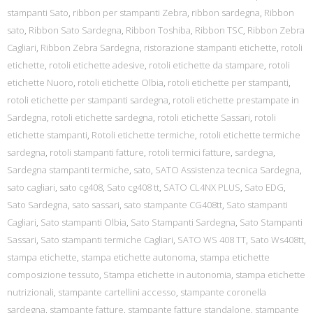
stampanti Sato
,
ribbon per stampanti Zebra
,
ribbon sardegna
,
Ribbon
sato
,
Ribbon Sato Sardegna
,
Ribbon Toshiba
,
Ribbon TSC
,
Ribbon Zebra
Cagliari
,
Ribbon Zebra Sardegna
,
ristorazione stampanti etichette
,
rotoli
etichette
,
rotoli etichette adesive
,
rotoli etichette da stampare
,
rotoli
etichette Nuoro
,
rotoli etichette Olbia
,
rotoli etichette per stampanti
,
rotoli etichette per stampanti sardegna
,
rotoli etichette prestampate in
Sardegna
,
rotoli etichette sardegna
,
rotoli etichette Sassari
,
rotoli
etichette stampanti
,
Rotoli etichette termiche
,
rotoli etichette termiche
sardegna
,
rotoli stampanti fatture
,
rotoli termici fatture
,
sardegna
,
Sardegna stampanti termiche
,
sato
,
SATO Assistenza tecnica Sardegna
,
sato cagliari
,
sato cg408
,
Sato cg408 tt
,
SATO CL4NX PLUS
,
Sato EDG
,
Sato Sardegna
,
sato sassari
,
sato stampante CG408tt
,
Sato stampanti
Cagliari
,
Sato stampanti Olbia
,
Sato Stampanti Sardegna
,
Sato Stampanti
Sassari
,
Sato stampanti termiche Cagliari
,
SATO WS 408 TT
,
Sato Ws408tt
,
stampa etichette
,
stampa etichette autonoma
,
stampa etichette
composizione tessuto
,
Stampa etichette in autonomia
,
stampa etichette
nutrizionali
,
stampante cartellini accesso
,
stampante coronella
sardegna
,
stampante fatture
,
stampante fatture standalone
,
stampante