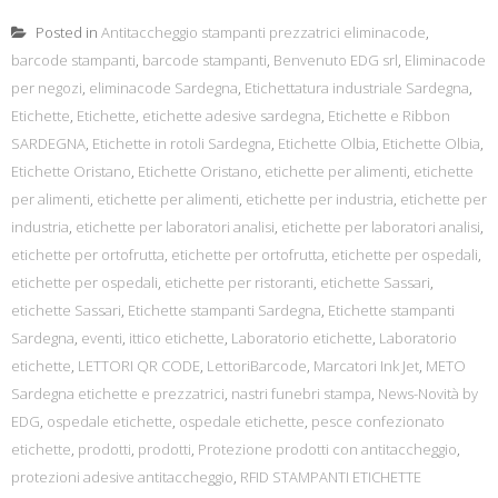
Posted in
Antitaccheggio stampanti prezzatrici eliminacode
,
barcode stampanti
,
barcode stampanti
,
Benvenuto EDG srl
,
Eliminacode
per negozi
,
eliminacode Sardegna
,
Etichettatura industriale Sardegna
,
Etichette
,
Etichette
,
etichette adesive sardegna
,
Etichette e Ribbon
SARDEGNA
,
Etichette in rotoli Sardegna
,
Etichette Olbia
,
Etichette Olbia
,
Etichette Oristano
,
Etichette Oristano
,
etichette per alimenti
,
etichette
per alimenti
,
etichette per alimenti
,
etichette per industria
,
etichette per
industria
,
etichette per laboratori analisi
,
etichette per laboratori analisi
,
etichette per ortofrutta
,
etichette per ortofrutta
,
etichette per ospedali
,
etichette per ospedali
,
etichette per ristoranti
,
etichette Sassari
,
etichette Sassari
,
Etichette stampanti Sardegna
,
Etichette stampanti
Sardegna
,
eventi
,
ittico etichette
,
Laboratorio etichette
,
Laboratorio
etichette
,
LETTORI QR CODE
,
LettoriBarcode
,
Marcatori Ink Jet
,
METO
Sardegna etichette e prezzatrici
,
nastri funebri stampa
,
News-Novità by
EDG
,
ospedale etichette
,
ospedale etichette
,
pesce confezionato
etichette
,
prodotti
,
prodotti
,
Protezione prodotti con antitaccheggio
,
protezioni adesive antitaccheggio
,
RFID STAMPANTI ETICHETTE