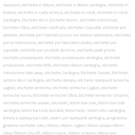
stampare
,
etichette e ribbon
,
etichette e ribbon sardegna
,
etichette in
bobina
,
etichette in carta termica
,
etichette in rotoli
,
etichette in rotoli
Sardegna
,
Etichette ittico
,
Etichette Nuoro
,
etichette nutrizionali
,
Etichette Olbia
,
etichette ortofrutta
,
etichette Ospedali
,
etichette per
alimenti
,
etichette per l'identificazione nel settore alimentare
,
etichette
per la ristorazione
,
etichette per laboratori analisi
,
etichette per
ospedali
,
etichette per prodotti da forno
,
etichette piatti pronti
,
etichette prestampate
,
etichette prestampate sardegna
,
etichette
produzione
,
etichette RFID
,
etichette ribbon sardegna
,
etichette
ristorazione take away
,
etichette Sardegna
,
Etichette Sassari
,
Etichette
settore ittico Sardegna
,
etichette stampa
,
etichette stampanti termiche
cagliari
,
etichette termiche
,
etichette termiche Cagliari
,
etichette
termiche nuoro
,
Etichette termiche Olbia
,
Etichette termiche Oristano
,
etichette termiche sassari
,
eticnastri
,
lettori barcode
,
lettori barcode
sardegna
,
lettori barcode tascabili
,
lettori laser
,
lettori ottici sardegna
,
lettura e stampa barcode
,
nastro per stampanti sardegna
,
programma
gestione etichette Sato
,
ribbon
,
ribbon cagliari ribbon sassari ribbon
olbia
,
Ribbon CALOR
,
ribbon nuoro
,
ribbon oristano
,
ribbon per