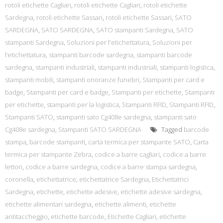
rotoli etichette Cagliari
,
rotoli etichette Cagliari
,
rotoli etichette
Sardegna
,
rotoli etichette Sassari
,
rotoli etichette Sassari
,
SATO
SARDEGNA
,
SATO SARDEGNA
,
SATO stampanti Sardegna
,
SATO
stampanti Sardegna
,
Soluzioni per l'etichettatura
,
Soluzioni per
l’etichettatura
,
stampanti barcode sardegna
,
stampanti barcode
sardegna
,
stampanti industriali
,
stampanti industriali
,
stampanti logistica
,
stampanti mobili
,
stampanti onoranze funebri
,
Stampanti per card e
badge
,
Stampanti per card e badge
,
Stampanti per etichette
,
Stampanti
per etichette
,
stampanti per la logistica
,
Stampanti RFID
,
Stampanti RFID
,
Stampanti SATO
,
stampanti sato Cg408e sardegna
,
stampanti sato
Cg408e sardegna
,
Stampanti SATO SARDEGNA
Tagged
barcode
stampa
,
barcode stampanti
,
carta termica per stampante SATO
,
Carta
termica per stampante Zebra
,
codice a barre cagliari
,
codice a barre
lettori
,
codice a barre sardegna
,
codice a barre stampa sardegna
,
coronella
,
etichettatrice
,
etichettatrice Sardegna
,
Etichettatrici
Sardegna
,
etichette
,
etichette adesive
,
etichette adesive sardegna
,
etichette alimentari sardegna
,
etichette alimenti
,
etichette
antitaccheggio
,
etichette barcode
,
Etichette Cagliari
,
etichette