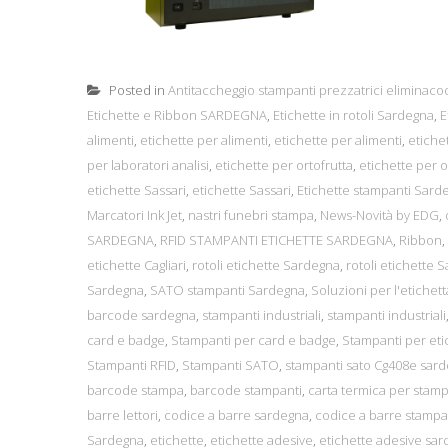
Posted in
Antitaccheggio stampanti prezzatrici eliminaco
Etichette e Ribbon SARDEGNA
,
Etichette in rotoli Sardegna
,
E
alimenti
,
etichette per alimenti
,
etichette per alimenti
,
etiche
per laboratori analisi
,
etichette per ortofrutta
,
etichette per o
etichette Sassari
,
etichette Sassari
,
Etichette stampanti Sard
Marcatori Ink Jet
,
nastri funebri stampa
,
News-Novità by EDG
,
SARDEGNA
,
RFID STAMPANTI ETICHETTE SARDEGNA
,
Ribbon
,
etichette Cagliari
,
rotoli etichette Sardegna
,
rotoli etichette S
Sardegna
,
SATO stampanti Sardegna
,
Soluzioni per l'etichet
barcode sardegna
,
stampanti industriali
,
stampanti industriali
card e badge
,
Stampanti per card e badge
,
Stampanti per eti
Stampanti RFID
,
Stampanti SATO
,
stampanti sato Cg408e sar
barcode stampa
,
barcode stampanti
,
carta termica per sta
barre lettori
,
codice a barre sardegna
,
codice a barre stamp
Sardegna
,
etichette
,
etichette adesive
,
etichette adesive sa