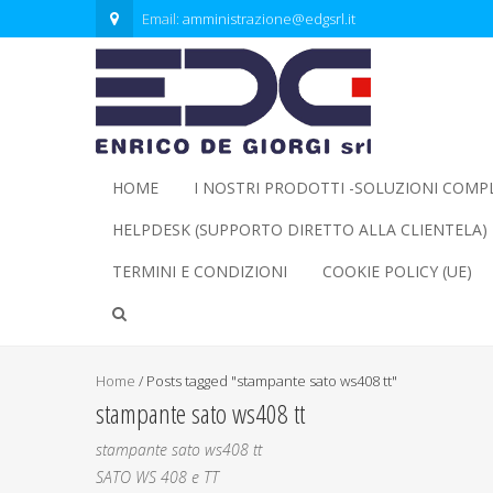
Email:
amministrazione@edgsrl.it
HOME
I NOSTRI PRODOTTI -SOLUZIONI COMP
HELPDESK (SUPPORTO DIRETTO ALLA CLIENTELA)
TERMINI E CONDIZIONI
COOKIE POLICY (UE)
Home
/
Posts tagged "stampante sato ws408 tt"
stampante sato ws408 tt
stampante sato ws408 tt
SATO WS 408 e TT