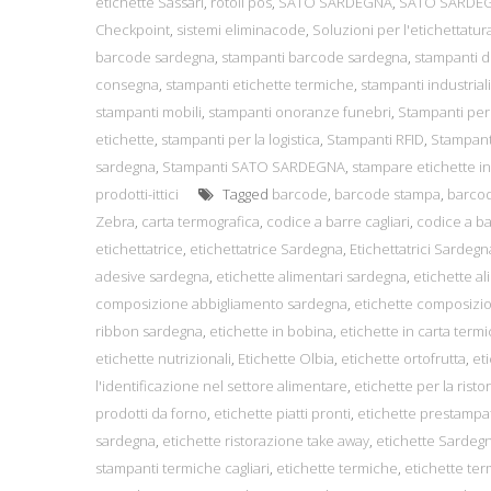
etichette Sassari
,
rotoli pos
,
SATO SARDEGNA
,
SATO SARDE
Checkpoint
,
sistemi eliminacode
,
Soluzioni per l'etichettatur
barcode sardegna
,
stampanti barcode sardegna
,
stampanti 
consegna
,
stampanti etichette termiche
,
stampanti industriali
stampanti mobili
,
stampanti onoranze funebri
,
Stampanti per
etichette
,
stampanti per la logistica
,
Stampanti RFID
,
Stampant
sardegna
,
Stampanti SATO SARDEGNA
,
stampare etichette i
prodotti-ittici
Tagged
barcode
,
barcode stampa
,
barcod
Zebra
,
carta termografica
,
codice a barre cagliari
,
codice a ba
etichettatrice
,
etichettatrice Sardegna
,
Etichettatrici Sardegn
adesive sardegna
,
etichette alimentari sardegna
,
etichette al
composizione abbigliamento sardegna
,
etichette composizi
ribbon sardegna
,
etichette in bobina
,
etichette in carta termi
etichette nutrizionali
,
Etichette Olbia
,
etichette ortofrutta
,
et
l'identificazione nel settore alimentare
,
etichette per la rist
prodotti da forno
,
etichette piatti pronti
,
etichette prestampa
sardegna
,
etichette ristorazione take away
,
etichette Sardeg
stampanti termiche cagliari
,
etichette termiche
,
etichette ter