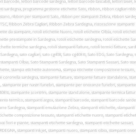
ori barcode
,
lettori barcode sardegna
,
lettori barcode tascabili
,
lettori laser
,
l
nti sardegna
,
programma gestione etichette Sato
,
ribbon
,
ribbon cagliari rib
istano
,
ribbon per stampanti Sato
,
ribbon per stampanti Zebra
,
ribbon sarde
 TSC
,
Ribbon Zebra Cagliari
,
Ribbon Zebra Sardegna
,
ristorazione stampanti
chette da stampare
,
rotoli etichette Nuoro
,
rotoli etichette Olbia
,
rotoli etiche
ichette prestampate in Sardegna
,
rotoli etichette sardegna
,
rotoli etichette Sa
tichette termiche sardegna
,
rotoli stampanti fatture
,
rotoli termici fatture
,
sar
 Sardegna
,
sato cagliari
,
sato cg408
,
Sato cg408 tt
,
Sato EDG
,
Sato Sardegna
,
 stampanti Olbia
,
Sato Stampanti Sardegna
,
Sato Stampanti Sassari
,
Sato sta
hette
,
stampa etichette autonoma
,
stampa etichette composizione tessuto
,
e coronella sardegna
,
stampante fatture
,
stampante fatture standalone
,
sta
i
,
stampante per nastri funebri
,
stampante per onoranze funebri
,
stampante
08 tt
,
stampante scontrini
,
stampante stand alone
,
stampante termica fattu
mento termico
,
stampanti argox
,
stampanti barcode
,
stampanti barcode sard
barre Sardegna
,
stampanti emulazione Zebra
,
stampanti etichette
,
stampanti
tichette composizione tessuto
,
stampanti etichette nuoro
,
stampanti etiche
ai fiori e piante
,
stampanti etichette sardegna
,
stampanti etichette sassari
,
ARDEGNA
,
stampanti ink jet
,
stampanti nuoro
,
stampanti olbia
,
stampanti ono