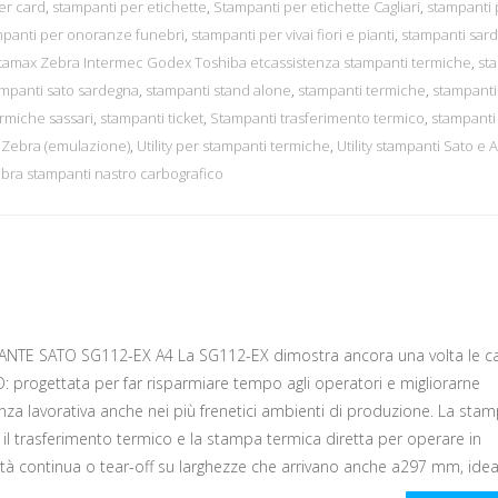
er card
,
stampanti per etichette
,
Stampanti per etichette Cagliari
,
stampanti 
mpanti per onoranze funebri
,
stampanti per vivai fiori e pianti
,
stampanti sar
atamax Zebra Intermec Godex Toshiba etcassistenza stampanti termiche
,
st
mpanti sato sardegna
,
stampanti stand alone
,
stampanti termiche
,
stampanti
rmiche sassari
,
stampanti ticket
,
Stampanti trasferimento termico
,
stampanti
 Zebra (emulazione)
,
Utility per stampanti termiche
,
Utility stampanti Sato e 
bra stampanti nastro carbografico
NTE SATO SG112-EX A4 La SG112-EX dimostra ancora una volta le c
O: progettata per far risparmiare tempo agli operatori e migliorarne
ienza lavorativa anche nei più frenetici ambienti di produzione. La sta
a il trasferimento termico e la stampa termica diretta per operare in
tà continua o tear-off su larghezze che arrivano anche a297 mm, ideal