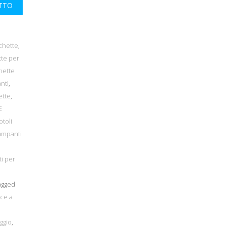
UTTO
ichette
,
tte per
hette
anti
,
ette
,
E
otoli
ampanti
i per
gged
ce a
ggio
,