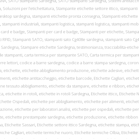
GNA
,
SATO stampanti Sardegna
,
SATO stampanti Sardegna
,
Sistemi antitacc
a
,
Soluzioni per l’etichettatura
,
Stampante etichette settore ittico
,
stampanti
desktop sardegna
,
stampanti etichette pronta consegna
,
Stampanti etichette
,
stampanti industriali
,
stampanti logistica
,
stampanti logistica
,
stampanti mobi
 card e badge
,
Stampanti per card e badge
,
Stampanti per etichette
,
Stampa
i RFID
,
Stampanti SATO
,
stampanti sato Cg408e sardegna
,
stampanti sato Cg
n Sardegna
,
Stampare etichette Sardegna
,
testimonianza
,
tracciabilita-etiche
e stampanti
,
carta termica per stampante SATO
,
Carta termica per stampan
rre lettori
,
codice a barre sardegna
,
codice a barre stampa sardegna
,
coron
a
,
etichette
,
etichette abbigliamento produzione
,
etichette adesive
,
etichet
imenti
,
etichette antitaccheggio
,
etichette barcode
,
Etichette Cagliari
,
etichet
one tessuto abbigliamento
,
etichette da stampare
,
etichette e ribbon
,
etiche
ca
,
etichette in rotoli
,
etichette in rotoli Sardegna
,
Etichette ittico
,
Etichette 
ichette Ospedali
,
etichette per abbigliamento
,
etichette per alimenti
,
etichet
orazione
,
etichette per laboratori analisi
,
etichette per ospedali
,
etichette per
te
,
etichette prestampate sardegna
,
etichette produzione
,
etichette ribbon
na
,
Etichette Sassari
,
Etichette settore ittico Sardegna
,
etichette stampa
,
etic
miche Cagliari
,
etichette termiche nuoro
,
Etichette termiche Olbia
,
Etichette