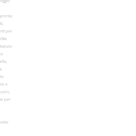
heggio
 pronta
li
,
nti per
408e
ttatura-
te
ella
,
te
te
tte e
Nuoro
,
te per
hette