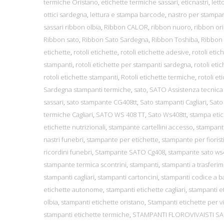
termiche Oristano
,
etichette termiche sassari
,
eticnastri
,
lett
ottici sardegna
,
lettura e stampa barcode
,
nastro per stampa
sassari ribbon olbia
,
Ribbon CALOR
,
ribbon nuoro
,
ribbon or
Ribbon sato
,
Ribbon Sato Sardegna
,
Ribbon Toshiba
,
Ribbon
etichette
,
rotoli etichette
,
rotoli etichette adesive
,
rotoli eti
stampanti
,
rotoli etichette per stampanti sardegna
,
rotoli et
rotoli etichette stampanti
,
Rotoli etichette termiche
,
rotoli e
Sardegna stampanti termiche
,
sato
,
SATO Assistenza tecnica
sassari
,
sato stampante CG408tt
,
Sato stampanti Cagliari
,
Sato
termiche Cagliari
,
SATO WS 408 TT
,
Sato Ws408tt
,
stampa etic
etichette nutrizionali
,
stampante cartellini accesso
,
stampant
nastri funebri
,
stampante per etichette
,
stampante per fiorist
ricordini funebri
,
Stampante SATO Cg408
,
stampante sato ws4
stampante termica scontrini
,
stampanti
,
stampanti a trasferi
stampanti cagliari
,
stampanti cartoncini
,
stampanti codice a 
etichette autonome
,
stampanti etichette cagliari
,
stampanti e
olbia
,
stampanti etichette oristano
,
Stampanti etichette per viv
stampanti etichette termiche
,
STAMPANTI FLOROVIVAISTI S