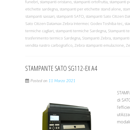
funebri
,
stampanti oristano
,
stampanti ortofrutta
,
stampanti p
etichette sardegna
,
stampanti per etichette stand alone
,
sta
stampanti sassari
,
stampanti SATO
,
stampanti Sato Citizen D
Sato Citizen Datamax Zebra Intermec Godex Toshiba tec
,
sta
termiche cagliari
,
stampanti termiche Sardegna
,
Stampanti te
trasferimento termico Sardegna
,
Stampanti Zebra
,
stampanti
vendita nastro carbografico
,
Zebra stampanti emulazione
,
Ze
STAMPANTE SATO SG112-EX A4
Posted on
11 Marzo 2021
STAMPA
di SAT
l’effic
utilizz
modali