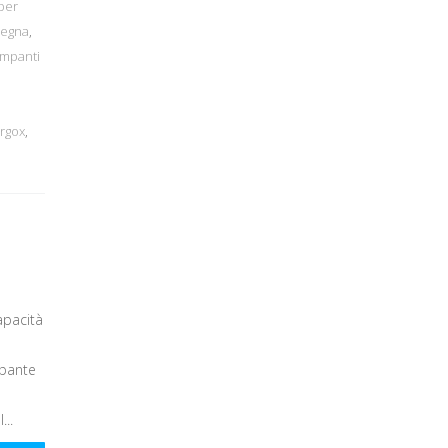
per
degna
,
ampanti
Argox
,
apacità
mpante
...