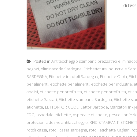
di tess
Posted in
Antitaccheggio stampanti prezzatrici eliminaco
negozi
,
eliminacode Sardegna
,
Etichettatura industriale Sar
SARDEGNA
,
Etichette in rotoli Sardegna
,
Etichette Olbia
,
Etic
per alimenti
,
etichette per alimenti
,
etichette per industria
,
e
analisi
,
etichette per ortofrutta
,
etichette per ortofrutta
,
etich
etichette Sassari
,
Etichette stampanti Sardegna
,
Etichette st
etichette
,
LETTORI QR CODE
,
LettoriBarcode
,
Marcatori Ink J
EDG
,
ospedale etichette
,
ospedale etichette
,
pesce confezio
protezioni adesive antitaccheggio
,
RFID STAMPANTI ETICHE
rotoli cassa
,
rotoli cassa sardegna
,
rotoli etichette Cagliari
,
rot