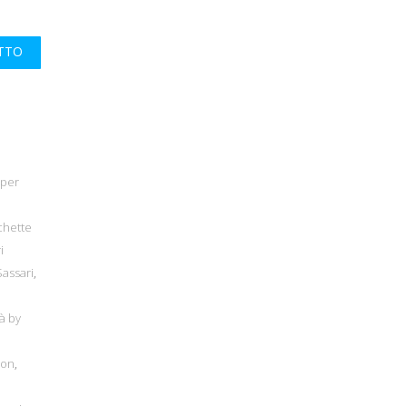
UTTO
 per
chette
i
Sassari
,
à by
bon
,