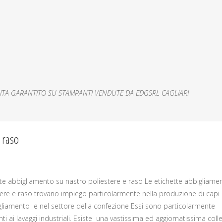
ITA GARANTITO SU STAMPANTI VENDUTE DA EDGSRL CAGLIARI
 raso
tte abbigliamento su nastro poliestere e raso Le etichette abbigliame
tere e raso trovano impiego particolarmente nella produzione di capi
gliamento e nel settore della confezione Essi sono particolarmente
nti ai lavaggi industriali. Esiste una vastissima ed aggiornatissima coll