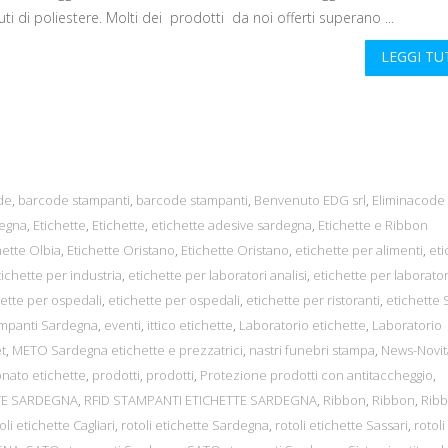
uti di poliestere. Molti dei prodotti da noi offerti superano ...
LEGGI T
de
,
barcode stampanti
,
barcode stampanti
,
Benvenuto EDG srl
,
Eliminacode
degna
,
Etichette
,
Etichette
,
etichette adesive sardegna
,
Etichette e Ribbon
hette Olbia
,
Etichette Oristano
,
Etichette Oristano
,
etichette per alimenti
,
eti
tichette per industria
,
etichette per laboratori analisi
,
etichette per laborator
ette per ospedali
,
etichette per ospedali
,
etichette per ristoranti
,
etichette 
ampanti Sardegna
,
eventi
,
ittico etichette
,
Laboratorio etichette
,
Laboratorio
et
,
METO Sardegna etichette e prezzatrici
,
nastri funebri stampa
,
News-Novit
nato etichette
,
prodotti
,
prodotti
,
Protezione prodotti con antitaccheggio
,
TTE SARDEGNA
,
RFID STAMPANTI ETICHETTE SARDEGNA
,
Ribbon
,
Ribbon
,
Rib
oli etichette Cagliari
,
rotoli etichette Sardegna
,
rotoli etichette Sassari
,
rotoli