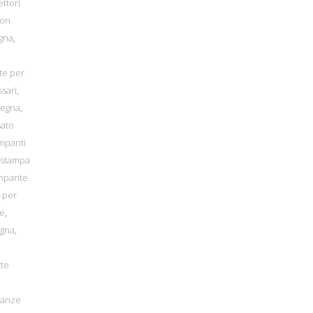
ettori
bon
gna
,
tte per
ssari
,
degna
,
sato
mpanti
stampa
mpante
 per
re
,
egna
,
tte
ranze