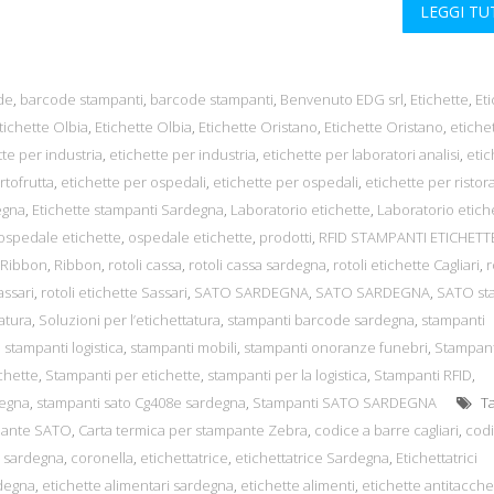
LEGGI T
de
,
barcode stampanti
,
barcode stampanti
,
Benvenuto EDG srl
,
Etichette
,
Et
tichette Olbia
,
Etichette Olbia
,
Etichette Oristano
,
Etichette Oristano
,
etiche
tte per industria
,
etichette per industria
,
etichette per laboratori analisi
,
etic
rtofrutta
,
etichette per ospedali
,
etichette per ospedali
,
etichette per ristor
egna
,
Etichette stampanti Sardegna
,
Laboratorio etichette
,
Laboratorio etich
ospedale etichette
,
ospedale etichette
,
prodotti
,
RFID STAMPANTI ETICHETT
Ribbon
,
Ribbon
,
rotoli cassa
,
rotoli cassa sardegna
,
rotoli etichette Cagliari
,
r
assari
,
rotoli etichette Sassari
,
SATO SARDEGNA
,
SATO SARDEGNA
,
SATO st
tatura
,
Soluzioni per l’etichettatura
,
stampanti barcode sardegna
,
stampanti
,
stampanti logistica
,
stampanti mobili
,
stampanti onoranze funebri
,
Stampant
chette
,
Stampanti per etichette
,
stampanti per la logistica
,
Stampanti RFID
,
degna
,
stampanti sato Cg408e sardegna
,
Stampanti SATO SARDEGNA
Ta
mpante SATO
,
Carta termica per stampante Zebra
,
codice a barre cagliari
,
codi
a sardegna
,
coronella
,
etichettatrice
,
etichettatrice Sardegna
,
Etichettatrici
rdegna
,
etichette alimentari sardegna
,
etichette alimenti
,
etichette antitacche