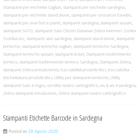
Stampanti per etichette Cagliari
,
stampanti per etichette sardegna
,
stampanti per etichette stand alone
,
stampanti per onoranze funebri
,
stampanti per vivai fiori e pianti
,
stampanti sardegna
,
stampanti sassari
,
stampanti SATO
,
stampanti Sato Citizen Datamax Zebra Intermec Godex
Toshiba tec
,
stampanti sato sardegna
,
stampanti stand alone
,
stampanti
termiche
,
stampanti termiche cagliari
,
stampanti termiche Sardegna
,
Stampanti termiche sassari
,
stampanti ticket
,
Stampanti trasferimento
termico
,
stampanti trasferimento termico Sardegna
,
Stampanti Zebra
,
stampanti Zebra (emulazione)
,
tracciabilità prodotti ittici
,
tracciabilita-
etichettatura-prodotti-ittici
,
Utility per stampanti termiche
,
Utility
stampanti Sato e Argox
,
vendita nastro carbografico
,
ws 4
,
ws 4 sardegna
,
Zebra stampanti emulazione
,
Zebra stampanti nastro carbografico
Stampanti Etichette Barcode in Sardegna
Posted on
28 Agosto 2020