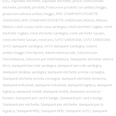
EDG
,
ospedale etichette
,
ospedale etichette
,
pesce confezionato
etichette
,
prodotti
,
prodotti
,
Protezione prodotti con antitaccheggio
,
protezioni adesive antitaccheggio
,
RFID STAMPANTI ETICHETTE
SARDEGNA
,
RFID STAMPANTI ETICHETTE SARDEGNA
,
Ribbon
,
Ribbon
,
Ribbon
,
rotoli cassa
,
rotoli cassa sardegna
,
rotoli etichette Cagliari
,
rotoli
etichette Cagliari
,
rotoli etichette Sardegna
,
rotoli etichette Sassari
,
rotoli etichette Sassari
,
rotoli pos
,
SATO SARDEGNA
,
SATO SARDEGNA
,
SATO stampanti Sardegna
,
SATO stampanti Sardegna
,
Sistemi
antitaccheggio Checkpoint
,
sistemi eliminacode
,
Soluzioni per
l'etichettatura
,
Soluzioni per l’etichettatura
,
Stampante etichette settore
ittico
,
stampanti barcode sardegna
,
stampanti barcode sardegna
,
stampanti desktop sardegna
,
stampanti etichette pronta consegna
,
Stampanti etichette pronta consegna
,
stampanti etichette termiche
,
stampanti industriali
,
stampanti industriali
,
stampanti logistica
,
stampanti
logistica
,
stampanti mobili
,
stampanti mobili
,
stampanti onoranze
funebri
,
Stampanti per card e badge
,
Stampanti per card e badge
,
Stampanti per etichette
,
Stampanti per etichette
,
stampanti per la
logistica
,
Stampanti RFID
,
Stampanti RFID
,
Stampanti SATO
,
stampanti