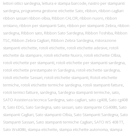
lettori ottici sardegna
,
lettura e stampa barcode
,
nastro per stampanti
sardegna
,
programma gestione etichette Sato
,
ribbon
,
ribbon cagliari
ribbon sassari ribbon olbia
,
Ribbon CALOR
,
ribbon nuoro
,
ribbon
oristano
,
ribbon per stampanti Sato
,
ribbon per stampanti Zebra
,
ribbon
sardegna
,
Ribbon sato
,
Ribbon Sato Sardegna
,
Ribbon Toshiba
,
Ribbon
TSC
,
Ribbon Zebra Cagliari
,
Ribbon Zebra Sardegna
,
ristorazione
stampanti etichette
,
rotoli etichette
,
rotoli etichette adesive
,
rotoli
etichette da stampare
,
rotoli etichette Nuoro
,
rotoli etichette Olbia
,
rotoli etichette per stampanti
,
rotoli etichette per stampanti sardegna
,
rotoli etichette prestampate in Sardegna
,
rotoli etichette sardegna
,
rotoli etichette Sassari
,
rotoli etichette stampanti
,
Rotoli etichette
termiche
,
rotoli etichette termiche sardegna
,
rotoli stampanti fatture
,
rotoli termici fatture
,
sardegna
,
Sardegna stampanti termiche
,
sato
,
SATO Assistenza tecnica Sardegna
,
sato cagliari
,
sato cg408
,
Sato cg408
tt
,
Sato EDG
,
Sato Sardegna
,
sato sassari
,
sato stampante CG408tt
,
Sato
stampanti Cagliari
,
Sato stampanti Olbia
,
Sato Stampanti Sardegna
,
Sato
Stampanti Sassari
,
Sato stampanti termiche Cagliari
,
SATO WS 408 TT
,
Sato Ws408tt
,
stampa etichette
,
stampa etichette autonoma
,
stampa