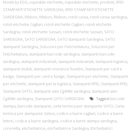
Novità by EDG
,
ospedale etichette
,
ospedale etichette
,
prodotti
,
RFID
STAMPANTI ETICHETTE SARDEGNA
,
RFID STAMPANTI ETICHETTE
SARDEGNA
,
Ribbon
,
Ribbon
,
Ribbon
,
rotoli cassa
,
rotoli cassa sardegna
,
rotoli etichette Cagliari
,
rotoli etichette Cagliari
,
rotoli etichette
Sardegna
,
rotoli etichette Sassari
,
rotoli etichette Sassari
,
SATO
SARDEGNA
,
SATO SARDEGNA
,
SATO stampanti Sardegna
,
SATO
stampanti Sardegna
,
Soluzioni per l'etichettatura
,
Soluzioni per
l’etichettatura
,
stampanti barcode sardegna
,
stampanti barcode
sardegna
,
stampanti industriali
,
stampanti industriali
,
stampanti logistica
,
stampanti mobili
,
stampanti onoranze funebri
,
Stampanti per card e
badge
,
Stampanti per card e badge
,
Stampanti per etichette
,
Stampanti
per etichette
,
stampanti per la logistica
,
Stampanti RFID
,
Stampanti RFID
,
Stampanti SATO
,
stampanti sato Cg408e sardegna
,
stampanti sato
Cg408e sardegna
,
Stampanti SATO SARDEGNA
Tagged
barcode
stampa
,
barcode stampanti
,
carta termica per stampante SATO
,
Carta
termica per stampante Zebra
,
codice a barre cagliari
,
codice a barre
lettori
,
codice a barre sardegna
,
codice a barre stampa sardegna
,
coronella
,
etichettatrice
,
etichettatrice Sardegna
,
Etichettatrici