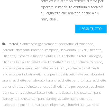
termico e la stampa termica diretta per
operare in modalità continua o tear-off
su larghezze che arrivano anche a297
mm, ideal...
LEGGI TUTTO
Posted in
Antitaccheggio stampanti prezzatrici eliminacode
,
barcode stampanti
,
barcode stampanti
,
Benvenuto EDG srl
,
Etichette
,
Etichette
,
Etichette e Ribbon SARDEGNA
,
Etichette in rotoli Sardegna
,
Etichette Olbia
,
Etichette Olbia
,
Etichette Oristano
,
Etichette Oristano
,
etichette per alimenti
,
etichette per alimenti
,
etichette per alimenti
,
etichette per industria
,
etichette per industria
,
etichette per laboratori
analisi
,
etichette per laboratori analisi
,
etichette per ortofrutta
,
etichette
per ortofrutta
,
etichette per ospedali
,
etichette per ospedali
,
etichette
per ristoranti
,
etichette Sassari
,
etichette Sassari
,
Etichette stampanti
Sardegna
,
Etichette stampanti Sardegna
,
Laboratorio etichette
,
Laboratorio etichette
,
Marcatori Ink Jet
,
nastri funebri stampa
,
News-