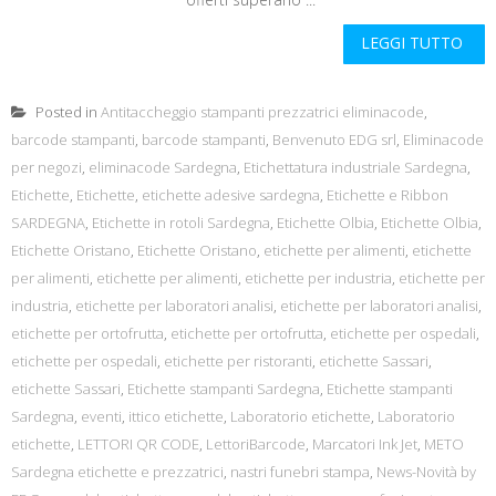
LEGGI TUTTO
Posted in
Antitaccheggio stampanti prezzatrici eliminacode
,
barcode stampanti
,
barcode stampanti
,
Benvenuto EDG srl
,
Eliminacode
per negozi
,
eliminacode Sardegna
,
Etichettatura industriale Sardegna
,
Etichette
,
Etichette
,
etichette adesive sardegna
,
Etichette e Ribbon
SARDEGNA
,
Etichette in rotoli Sardegna
,
Etichette Olbia
,
Etichette Olbia
,
Etichette Oristano
,
Etichette Oristano
,
etichette per alimenti
,
etichette
per alimenti
,
etichette per alimenti
,
etichette per industria
,
etichette per
industria
,
etichette per laboratori analisi
,
etichette per laboratori analisi
,
etichette per ortofrutta
,
etichette per ortofrutta
,
etichette per ospedali
,
etichette per ospedali
,
etichette per ristoranti
,
etichette Sassari
,
etichette Sassari
,
Etichette stampanti Sardegna
,
Etichette stampanti
Sardegna
,
eventi
,
ittico etichette
,
Laboratorio etichette
,
Laboratorio
etichette
,
LETTORI QR CODE
,
LettoriBarcode
,
Marcatori Ink Jet
,
METO
Sardegna etichette e prezzatrici
,
nastri funebri stampa
,
News-Novità by