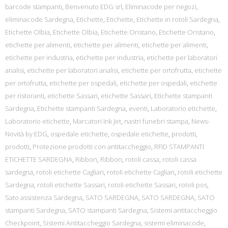
barcode stampanti
,
Benvenuto EDG srl
,
Eliminacode per negozi
,
eliminacode Sardegna
,
Etichette
,
Etichette
,
Etichette in rotoli Sardegna
,
Etichette Olbia
,
Etichette Olbia
,
Etichette Oristano
,
Etichette Oristano
,
etichette per alimenti
,
etichette per alimenti
,
etichette per alimenti
,
etichette per industria
,
etichette per industria
,
etichette per laboratori
analisi
,
etichette per laboratori analisi
,
etichette per ortofrutta
,
etichette
per ortofrutta
,
etichette per ospedali
,
etichette per ospedali
,
etichette
per ristoranti
,
etichette Sassari
,
etichette Sassari
,
Etichette stampanti
Sardegna
,
Etichette stampanti Sardegna
,
eventi
,
Laboratorio etichette
,
Laboratorio etichette
,
Marcatori Ink Jet
,
nastri funebri stampa
,
News-
Novità by EDG
,
ospedale etichette
,
ospedale etichette
,
prodotti
,
prodotti
,
Protezione prodotti con antitaccheggio
,
RFID STAMPANTI
ETICHETTE SARDEGNA
,
Ribbon
,
Ribbon
,
rotoli cassa
,
rotoli cassa
sardegna
,
rotoli etichette Cagliari
,
rotoli etichette Cagliari
,
rotoli etichette
Sardegna
,
rotoli etichette Sassari
,
rotoli etichette Sassari
,
rotoli pos
,
Sato assistenza Sardegna
,
SATO SARDEGNA
,
SATO SARDEGNA
,
SATO
stampanti Sardegna
,
SATO stampanti Sardegna
,
Sistemi antitaccheggio
Checkpoint
,
Sistemi Antitaccheggio Sardegna
,
sistemi eliminacode
,