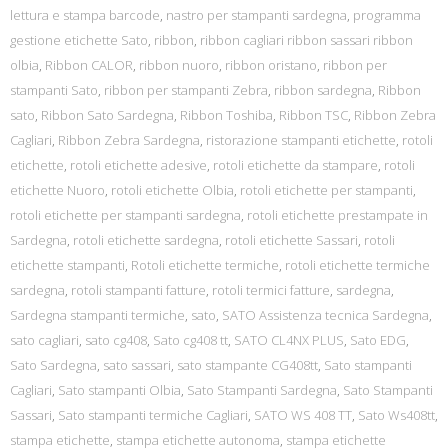
lettura e stampa barcode
,
nastro per stampanti sardegna
,
programma
gestione etichette Sato
,
ribbon
,
ribbon cagliari ribbon sassari ribbon
olbia
,
Ribbon CALOR
,
ribbon nuoro
,
ribbon oristano
,
ribbon per
stampanti Sato
,
ribbon per stampanti Zebra
,
ribbon sardegna
,
Ribbon
sato
,
Ribbon Sato Sardegna
,
Ribbon Toshiba
,
Ribbon TSC
,
Ribbon Zebra
Cagliari
,
Ribbon Zebra Sardegna
,
ristorazione stampanti etichette
,
rotoli
etichette
,
rotoli etichette adesive
,
rotoli etichette da stampare
,
rotoli
etichette Nuoro
,
rotoli etichette Olbia
,
rotoli etichette per stampanti
,
rotoli etichette per stampanti sardegna
,
rotoli etichette prestampate in
Sardegna
,
rotoli etichette sardegna
,
rotoli etichette Sassari
,
rotoli
etichette stampanti
,
Rotoli etichette termiche
,
rotoli etichette termiche
sardegna
,
rotoli stampanti fatture
,
rotoli termici fatture
,
sardegna
,
Sardegna stampanti termiche
,
sato
,
SATO Assistenza tecnica Sardegna
,
sato cagliari
,
sato cg408
,
Sato cg408 tt
,
SATO CL4NX PLUS
,
Sato EDG
,
Sato Sardegna
,
sato sassari
,
sato stampante CG408tt
,
Sato stampanti
Cagliari
,
Sato stampanti Olbia
,
Sato Stampanti Sardegna
,
Sato Stampanti
Sassari
,
Sato stampanti termiche Cagliari
,
SATO WS 408 TT
,
Sato Ws408tt
,
stampa etichette
,
stampa etichette autonoma
,
stampa etichette