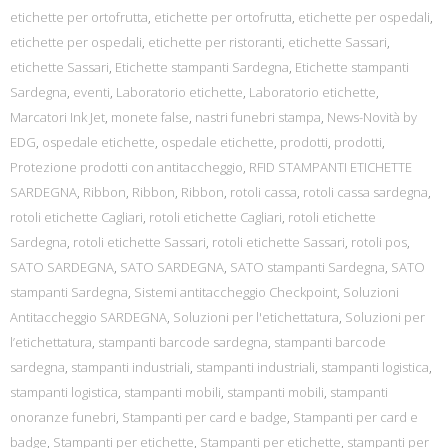
etichette per ortofrutta
,
etichette per ortofrutta
,
etichette per ospedali
,
etichette per ospedali
,
etichette per ristoranti
,
etichette Sassari
,
etichette Sassari
,
Etichette stampanti Sardegna
,
Etichette stampanti
Sardegna
,
eventi
,
Laboratorio etichette
,
Laboratorio etichette
,
Marcatori Ink Jet
,
monete false
,
nastri funebri stampa
,
News-Novità by
EDG
,
ospedale etichette
,
ospedale etichette
,
prodotti
,
prodotti
,
Protezione prodotti con antitaccheggio
,
RFID STAMPANTI ETICHETTE
SARDEGNA
,
Ribbon
,
Ribbon
,
Ribbon
,
rotoli cassa
,
rotoli cassa sardegna
,
rotoli etichette Cagliari
,
rotoli etichette Cagliari
,
rotoli etichette
Sardegna
,
rotoli etichette Sassari
,
rotoli etichette Sassari
,
rotoli pos
,
SATO SARDEGNA
,
SATO SARDEGNA
,
SATO stampanti Sardegna
,
SATO
stampanti Sardegna
,
Sistemi antitaccheggio Checkpoint
,
Soluzioni
Antitaccheggio SARDEGNA
,
Soluzioni per l'etichettatura
,
Soluzioni per
l’etichettatura
,
stampanti barcode sardegna
,
stampanti barcode
sardegna
,
stampanti industriali
,
stampanti industriali
,
stampanti logistica
,
stampanti logistica
,
stampanti mobili
,
stampanti mobili
,
stampanti
onoranze funebri
,
Stampanti per card e badge
,
Stampanti per card e
badge
,
Stampanti per etichette
,
Stampanti per etichette
,
stampanti per