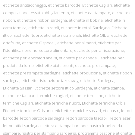
etichette antitaccheggio
,
etichette barcode
,
Etichette Cagliari
,
etichette
composizione tessuto abbigliamento
,
etichette da stampare
,
etichette e
ribbon
,
etichette e ribbon sardegna
,
etichette in bobina
,
etichette in
carta termica
,
etichette in rotoli
,
etichette in rotoli Sardegna
,
Etichette
ittico
,
Etichette Nuoro
,
etichette nutrizionali
,
Etichette Olbia
,
etichette
ortofrutta
,
etichette Ospedali
,
etichette per alimenti
,
etichette per
l'identificazione nel settore alimentare
,
etichette per la ristorazione
,
etichette per laboratori analisi
,
etichette per ospedali
,
etichette per
prodotti da forno
,
etichette piatti pronti
,
etichette prestampate
,
etichette prestampate sardegna
,
etichette produzione
,
etichette ribbon
sardegna
,
etichette ristorazione take away
,
etichette Sardegna
,
Etichette Sassari
,
Etichette settore ittico Sardegna
,
etichette stampa
,
etichette stampanti termiche cagliari
,
etichette termiche
,
etichette
termiche Cagliari
,
etichette termiche nuoro
,
Etichette termiche Olbia
,
Etichette termiche Oristano
,
etichette termiche sassari
,
eticnastri
,
lettori
barcode
,
lettori barcode sardegna
,
lettori barcode tascabili
,
lettori laser
,
lettori ottici sardegna
,
lettura e stampa barcode
,
nastro funebre da
stampare
,
nastro per stampanti sardegna
,
programma gestione etichette