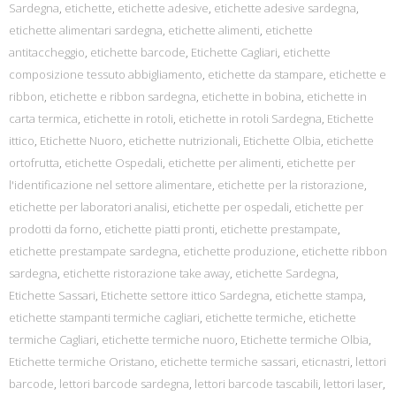
Sardegna
,
etichette
,
etichette adesive
,
etichette adesive sardegna
,
etichette alimentari sardegna
,
etichette alimenti
,
etichette
antitaccheggio
,
etichette barcode
,
Etichette Cagliari
,
etichette
composizione tessuto abbigliamento
,
etichette da stampare
,
etichette e
ribbon
,
etichette e ribbon sardegna
,
etichette in bobina
,
etichette in
carta termica
,
etichette in rotoli
,
etichette in rotoli Sardegna
,
Etichette
ittico
,
Etichette Nuoro
,
etichette nutrizionali
,
Etichette Olbia
,
etichette
ortofrutta
,
etichette Ospedali
,
etichette per alimenti
,
etichette per
l'identificazione nel settore alimentare
,
etichette per la ristorazione
,
etichette per laboratori analisi
,
etichette per ospedali
,
etichette per
prodotti da forno
,
etichette piatti pronti
,
etichette prestampate
,
etichette prestampate sardegna
,
etichette produzione
,
etichette ribbon
sardegna
,
etichette ristorazione take away
,
etichette Sardegna
,
Etichette Sassari
,
Etichette settore ittico Sardegna
,
etichette stampa
,
etichette stampanti termiche cagliari
,
etichette termiche
,
etichette
termiche Cagliari
,
etichette termiche nuoro
,
Etichette termiche Olbia
,
Etichette termiche Oristano
,
etichette termiche sassari
,
eticnastri
,
lettori
barcode
,
lettori barcode sardegna
,
lettori barcode tascabili
,
lettori laser
,