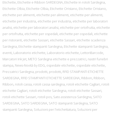
Etichette
,
Etichette e Ribbon SARDEGNA
,
Etichette in rotoli Sardegna
,
Etichette Olbia
,
Etichette Olbia
,
Etichette Oristano
,
Etichette Oristano
,
etichette per alimenti
,
etichette per alimenti
,
etichette per alimenti
,
etichette per industria
,
etichette per industria
,
etichette per laboratori
analisi
,
etichette per laboratori analisi
,
etichette per ortofrutta
,
etichette
per ortofrutta
,
etichette per ospedali
,
etichette per ospedali
,
etichette
per ristoranti
,
etichette Sassari
,
etichette Sassari
,
etichette scadenza
Sardegna
,
Etichette stampanti Sardegna
,
Etichette stampanti Sardegna
,
eventi
,
Laboratorio etichette
,
Laboratorio etichette
,
LettoriBarcode
,
Marcatori Ink Jet
,
METO Sardegna etichette e prezzatrici
,
nastri funebri
stampa
,
News-Novità by EDG
,
ospedale etichette
,
ospedale etichette
,
Prezzatrici Sardegna
,
prodotti
,
prodotti
,
RFID STAMPANTI ETICHETTE
SARDEGNA
,
RFID STAMPANTI ETICHETTE SARDEGNA
,
Ribbon
,
Ribbon
,
Ribbon
,
rotoli cassa
,
rotoli cassa sardegna
,
rotoli etichette Cagliari
,
rotoli
etichette Cagliari
,
rotoli etichette Sardegna
,
rotoli etichette Sassari
,
rotoli etichette Sassari
,
rotoli pos
,
Sato assistenza Sardegna
,
SATO
SARDEGNA
,
SATO SARDEGNA
,
SATO stampanti Sardegna
,
SATO
stampanti Sardegna
,
Soluzioni per l'etichettatura
,
Soluzioni per