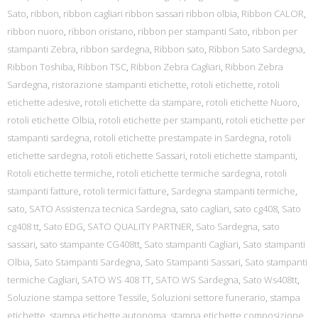
Sato
,
ribbon
,
ribbon cagliari ribbon sassari ribbon olbia
,
Ribbon CALOR
,
ribbon nuoro
,
ribbon oristano
,
ribbon per stampanti Sato
,
ribbon per
stampanti Zebra
,
ribbon sardegna
,
Ribbon sato
,
Ribbon Sato Sardegna
,
Ribbon Toshiba
,
Ribbon TSC
,
Ribbon Zebra Cagliari
,
Ribbon Zebra
Sardegna
,
ristorazione stampanti etichette
,
rotoli etichette
,
rotoli
etichette adesive
,
rotoli etichette da stampare
,
rotoli etichette Nuoro
,
rotoli etichette Olbia
,
rotoli etichette per stampanti
,
rotoli etichette per
stampanti sardegna
,
rotoli etichette prestampate in Sardegna
,
rotoli
etichette sardegna
,
rotoli etichette Sassari
,
rotoli etichette stampanti
,
Rotoli etichette termiche
,
rotoli etichette termiche sardegna
,
rotoli
stampanti fatture
,
rotoli termici fatture
,
Sardegna stampanti termiche
,
sato
,
SATO Assistenza tecnica Sardegna
,
sato cagliari
,
sato cg408
,
Sato
cg408 tt
,
Sato EDG
,
SATO QUALITY PARTNER
,
Sato Sardegna
,
sato
sassari
,
sato stampante CG408tt
,
Sato stampanti Cagliari
,
Sato stampanti
Olbia
,
Sato Stampanti Sardegna
,
Sato Stampanti Sassari
,
Sato stampanti
termiche Cagliari
,
SATO WS 408 TT
,
SATO WS Sardegna
,
Sato Ws408tt
,
Soluzione stampa settore Tessile
,
Soluzioni settore funerario
,
stampa
etichette
,
stampa etichette autonoma
,
stampa etichette composizione