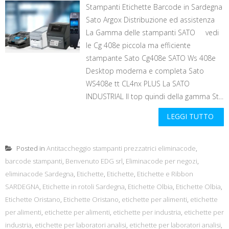
Stampanti Etichette Barcode in Sardegna
Sato Argox Distribuzione ed assistenza
La Gamma delle stampanti SATO vedi
le Cg 408e piccola ma efficiente
stampante Sato Cg408e SATO Ws 408e
Desktop moderna e completa Sato
WS408e tt CL4nx PLUS La SATO
INDUSTRIAL Il top quindi della gamma St...
LEGGI TUTTO
Posted in
Antitaccheggio stampanti prezzatrici eliminacode
,
barcode stampanti
,
Benvenuto EDG srl
,
Eliminacode per negozi
,
eliminacode Sardegna
,
Etichette
,
Etichette
,
Etichette e Ribbon
SARDEGNA
,
Etichette in rotoli Sardegna
,
Etichette Olbia
,
Etichette Olbia
,
Etichette Oristano
,
Etichette Oristano
,
etichette per alimenti
,
etichette
per alimenti
,
etichette per alimenti
,
etichette per industria
,
etichette per
industria
,
etichette per laboratori analisi
,
etichette per laboratori analisi
,