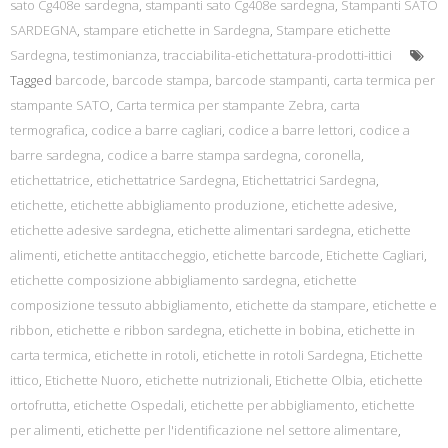
sato Cg408e sardegna
,
stampanti sato Cg408e sardegna
,
Stampanti SATO
SARDEGNA
,
stampare etichette in Sardegna
,
Stampare etichette
Sardegna
,
testimonianza
,
tracciabilita-etichettatura-prodotti-ittici
Tagged
barcode
,
barcode stampa
,
barcode stampanti
,
carta termica per
stampante SATO
,
Carta termica per stampante Zebra
,
carta
termografica
,
codice a barre cagliari
,
codice a barre lettori
,
codice a
barre sardegna
,
codice a barre stampa sardegna
,
coronella
,
etichettatrice
,
etichettatrice Sardegna
,
Etichettatrici Sardegna
,
etichette
,
etichette abbigliamento produzione
,
etichette adesive
,
etichette adesive sardegna
,
etichette alimentari sardegna
,
etichette
alimenti
,
etichette antitaccheggio
,
etichette barcode
,
Etichette Cagliari
,
etichette composizione abbigliamento sardegna
,
etichette
composizione tessuto abbigliamento
,
etichette da stampare
,
etichette e
ribbon
,
etichette e ribbon sardegna
,
etichette in bobina
,
etichette in
carta termica
,
etichette in rotoli
,
etichette in rotoli Sardegna
,
Etichette
ittico
,
Etichette Nuoro
,
etichette nutrizionali
,
Etichette Olbia
,
etichette
ortofrutta
,
etichette Ospedali
,
etichette per abbigliamento
,
etichette
per alimenti
,
etichette per l'identificazione nel settore alimentare
,