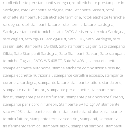
rotoli etichette per stampanti sardegna
,
rotoli etichette prestampate in
Sardegna
,
rotoli etichette sardegna
,
rotoli etichette Sassari
,
rotoli
etichette stampanti
,
Rotoli etichette termiche
,
rotoli etichette termiche
sardegna
,
rotoli stampanti fatture
,
rotoli termici fatture
,
sardegna
,
Sardegna stampanti termiche
,
sato
,
SATO Assistenza tecnica Sardegna
,
sato cagliari
,
sato cg408
,
Sato cg408 tt
,
Sato EDG
,
Sato Sardegna
,
sato
sassari
,
sato stampante CG408tt
,
Sato stampanti Cagliari
,
Sato stampanti
Olbia
,
Sato Stampanti Sardegna
,
Sato Stampanti Sassari
,
Sato stampanti
termiche Cagliari
,
SATO WS 408 TT
,
Sato Ws408tt
,
stampa etichette
,
stampa etichette autonoma
,
stampa etichette composizione tessuto
,
stampa etichette nutrizionali
,
stampante cartellini accesso
,
stampante
coronella sardegna
,
stampante fatture
,
stampante fatture standalone
,
stampante nastri funebri
,
stampante per etichette
,
stampante per
fioristi
,
stampante per nastri funebri
,
stampante per onoranze funebri
,
stampante per ricordini funebri
,
Stampante SATO Cg408
,
stampante
sato ws408 tt
,
stampante scontrini
,
stampante stand alone
,
stampante
termica fatture
,
stampante termica scontrini
,
stampanti
,
stampanti a
trasferimento termico
,
stampanti argox
,
stampanti barcode
,
stampanti