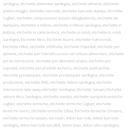
sardegna
,
etichette alimentari sardegna
,
etichette alimenti
,
etichette
antitaccheggio
,
etichette barcode
,
etichette barcode stampa
,
Etichette
Cagliari
,
etichette composizione tessuto abbigliamento
,
etichette da
stampare
,
etichette e ribbon
,
etichette e ribbon sardegna
,
etichette in
bobina
,
etichette in carta termica
,
etichette in rotoli
,
etichette in rotoli
Sardegna
,
Etichette ittico
,
Etichette Nuoro
,
etichette nutrizionali
,
Etichette Olbia
,
etichette ortofrutta
,
etichette Ospedali
,
etichette per
alimenti
,
etichette per l'identificazione nel settore alimentare
,
etichette
per la ristorazione
,
etichette per laboratori analisi
,
etichette per
ospedali
,
etichette per prodotti da forno
,
etichette piatti pronti
,
etichette prestampate
,
etichette prestampate sardegna
,
etichette
produzione
,
etichette RFID
,
etichette ribbon sardegna
,
etichette
ristorazione take away
,
etichette Sardegna
,
Etichette Sassari
,
Etichette
settore ittico Sardegna
,
etichette stampa
,
etichette stampanti termiche
cagliari
,
etichette termiche
,
etichette termiche Cagliari
,
etichette
termiche nuoro
,
Etichette termiche Olbia
,
Etichette termiche Oristano
,
etichette termiche sassari
,
eticnastri
,
lettori barcode
,
lettori barcode
sardegna
,
lettori barcode tascabili
,
lettori laser
,
lettori ottici sardegna
,