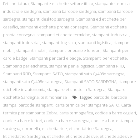
l’etichettatura
,
Stampante etichette settore ittico
,
stampante termica
industriale sardegna
,
stampanti barcode sardegna
,
stampanti barcode
sardegna
,
stampanti desktop sardegna
,
Stampanti ed etichette per
caseifici
,
stampanti etichette pronta consegna
,
Stampanti etichette
pronta consegna
,
stampanti etichette termiche
,
stampanti industriali
,
stampanti industriali
,
stampanti logistica
,
stampanti logistica
,
stampanti
mobili
,
stampanti mobili
,
stampanti onoranze funebri
,
Stampanti per
card e badge
,
Stampanti per card e badge
,
Stampanti per etichette
,
Stampanti per etichette
,
stampanti per la logistica
,
Stampanti RFID
,
Stampanti RFID
,
Stampanti SATO
,
stampanti sato Cg408e sardegna
,
stampanti sato Cg408e sardegna
,
Stampanti SATO SARDEGNA
,
stampare
etichette in autonomia
,
stampare etichette in Sardegna
,
Stampare
etichette Sardegna
,
testimonianza
Tagged
barcode
,
barcode
stampa
,
barcode stampanti
,
carta termica per stampante SATO
,
Carta
termica per stampante Zebra
,
carta termografica
,
codice a barre cagliari
,
codice a barre lettori
,
codice a barre sardegna
,
codice a barre stampa
sardegna
,
coronella
,
etichettatrice
,
etichettatrice Sardegna
,
Etichettatrici Sardegna
,
etichette
,
etichette adesive
,
etichette adesive