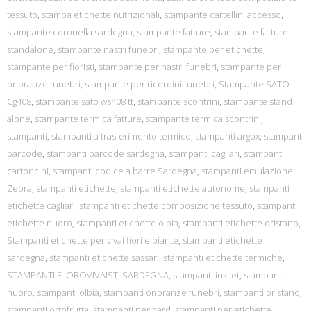
tessuto
,
stampa etichette nutrizionali
,
stampante cartellini accesso
,
stampante coronella sardegna
,
stampante fatture
,
stampante fatture
standalone
,
stampante nastri funebri
,
stampante per etichette
,
stampante per fioristi
,
stampante per nastri funebri
,
stampante per
onoranze funebri
,
stampante per ricordini funebri
,
Stampante SATO
Cg408
,
stampante sato ws408 tt
,
stampante scontrini
,
stampante stand
alone
,
stampante termica fatture
,
stampante termica scontrini
,
stampanti
,
stampanti a trasferimento termico
,
stampanti argox
,
stampanti
barcode
,
stampanti barcode sardegna
,
stampanti cagliari
,
stampanti
cartoncini
,
stampanti codice a barre Sardegna
,
stampanti emulazione
Zebra
,
stampanti etichette
,
stampanti etichette autonome
,
stampanti
etichette cagliari
,
stampanti etichette composizione tessuto
,
stampanti
etichette nuoro
,
stampanti etichette olbia
,
stampanti etichette oristano
,
Stampanti etichette per vivai fiori e piante
,
stampanti etichette
sardegna
,
stampanti etichette sassari
,
stampanti etichette termiche
,
STAMPANTI FLOROVIVAISTI SARDEGNA
,
stampanti ink jet
,
stampanti
nuoro
,
stampanti olbia
,
stampanti onoranze funebri
,
stampanti oristano
,
stampanti ortofrutta
,
stampanti per card
,
stampanti per etichette
,