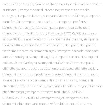
composizione tessuto
,
Stampa etichette in autonomia
,
stampa etichette
nutrizionali
,
stampante cartellini accesso
,
stampante coronella
sardegna
,
stampante fatture
,
stampante fatture standalone
,
stampante
nastri funebri
,
stampante per etichette
,
stampante per fioristi
,
stampante per nastri funebri
,
stampante per onoranze funebri
,
stampante per ricordini funebri
,
Stampante SATO Cg408
,
stampante
sato ws408 tt
,
stampante scontrini
,
stampante stand alone
,
stampante
termica fatture
,
stampante termica scontrini
,
stampanti
,
stampanti a
trasferimento termico
,
stampanti argox
,
stampanti barcode
,
stampanti
barcode sardegna
,
stampanti cagliari
,
stampanti cartoncini
,
stampanti
codice a barre Sardegna
,
stampanti emulazione Zebra
,
stampanti
etichette
,
stampanti etichette autonome
,
stampanti etichette cagliari
,
stampanti etichette composizione tessuto
,
stampanti etichette nuoro
,
stampanti etichette olbia
,
stampanti etichette oristano
,
Stampanti
etichette per vivai fiori e piante
,
stampanti etichette sardegna
,
stampanti
etichette sassari
,
stampanti etichette termiche
,
STAMPANTI
FLOROVIVAISTI SARDEGNA
,
stampanti ink jet
,
stampanti nuoro
,
stampanti olbia
,
stampanti onoranze funebri
,
stampanti oristano
,