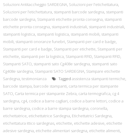
Soluzioni Antitaccheggio SARDEGNA
,
Soluzioni per l'etichettatura
,
Soluzioni per l’etichettatura
,
stampanti barcode sardegna
,
stampanti
barcode sardegna
,
Stampanti etichette pronta consegna
,
stampanti
etichette pronta consegna
,
stampanti industriali
,
stampanti industriali
,
stampanti logistica
,
stampanti logistica
,
stampanti mobili
,
stampanti
mobili
,
stampanti onoranze funebri
,
Stampanti per card e badge
,
Stampanti per card e badge
,
Stampanti per etichette
,
Stampanti per
etichette
,
stampanti per la logistica
,
Stampanti RFID
,
Stampanti RFID
,
Stampanti SATO
,
stampanti sato Cg408e sardegna
,
stampanti sato
Cg408e sardegna
,
Stampanti SATO SARDEGNA
,
Stampare etichette
Sardegna
,
testimonianza
Tagged
assistenza stampanti termiche
,
barcode stampa
,
barcode stampanti
,
carta termica per stampante
SATO
,
Carta termica per stampante Zebra
,
carta termografica
,
cg 4
sardegna
,
cg4
,
codice a barre cagliari
,
codice a barre lettori
,
codice a
barre sardegna
,
codice a barre stampa sardegna
,
coronella
,
etichettatrice
,
etichettatrice Sardegna
,
Etichettatrici Sardegna
,
etichettatura ittico sardegnas
,
etichette
,
etichette adesive
,
etichette
adesive sardegna
,
etichette alimentari sardegna
,
etichette alimenti
,