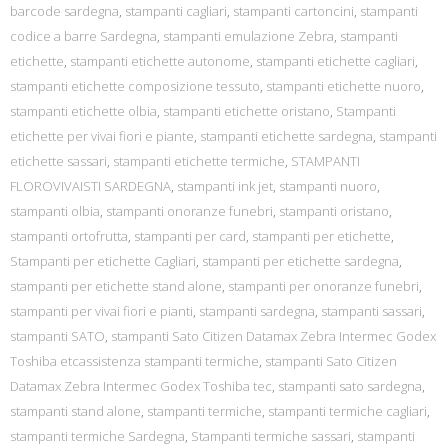
barcode sardegna
,
stampanti cagliari
,
stampanti cartoncini
,
stampanti
codice a barre Sardegna
,
stampanti emulazione Zebra
,
stampanti
etichette
,
stampanti etichette autonome
,
stampanti etichette cagliari
,
stampanti etichette composizione tessuto
,
stampanti etichette nuoro
,
stampanti etichette olbia
,
stampanti etichette oristano
,
Stampanti
etichette per vivai fiori e piante
,
stampanti etichette sardegna
,
stampanti
etichette sassari
,
stampanti etichette termiche
,
STAMPANTI
FLOROVIVAISTI SARDEGNA
,
stampanti ink jet
,
stampanti nuoro
,
stampanti olbia
,
stampanti onoranze funebri
,
stampanti oristano
,
stampanti ortofrutta
,
stampanti per card
,
stampanti per etichette
,
Stampanti per etichette Cagliari
,
stampanti per etichette sardegna
,
stampanti per etichette stand alone
,
stampanti per onoranze funebri
,
stampanti per vivai fiori e pianti
,
stampanti sardegna
,
stampanti sassari
,
stampanti SATO
,
stampanti Sato Citizen Datamax Zebra Intermec Godex
Toshiba etcassistenza stampanti termiche
,
stampanti Sato Citizen
Datamax Zebra Intermec Godex Toshiba tec
,
stampanti sato sardegna
,
stampanti stand alone
,
stampanti termiche
,
stampanti termiche cagliari
,
stampanti termiche Sardegna
,
Stampanti termiche sassari
,
stampanti