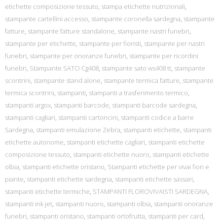
etichette composizione tessuto
,
stampa etichette nutrizionali
,
stampante cartellini accesso
,
stampante coronella sardegna
,
stampante
fatture
,
stampante fatture standalone
,
stampante nastri funebri
,
stampante per etichette
,
stampante per fioristi
,
stampante per nastri
funebri
,
stampante per onoranze funebri
,
stampante per ricordini
funebri
,
Stampante SATO Cg408
,
stampante sato ws408 tt
,
stampante
scontrini
,
stampante stand alone
,
stampante termica fatture
,
stampante
termica scontrini
,
stampanti
,
stampanti a trasferimento termico
,
stampanti argox
,
stampanti barcode
,
stampanti barcode sardegna
,
stampanti cagliari
,
stampanti cartoncini
,
stampanti codice a barre
Sardegna
,
stampanti emulazione Zebra
,
stampanti etichette
,
stampanti
etichette autonome
,
stampanti etichette cagliari
,
stampanti etichette
composizione tessuto
,
stampanti etichette nuoro
,
stampanti etichette
olbia
,
stampanti etichette oristano
,
Stampanti etichette per vivai fiori e
piante
,
stampanti etichette sardegna
,
stampanti etichette sassari
,
stampanti etichette termiche
,
STAMPANTI FLOROVIVAISTI SARDEGNA
,
stampanti ink jet
,
stampanti nuoro
,
stampanti olbia
,
stampanti onoranze
funebri
,
stampanti oristano
,
stampanti ortofrutta
,
stampanti per card
,