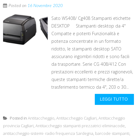
Posted on
16 Novembre 2020
Sato WS408/ Cg408 Stampanti etichette
DESKTOP Stampanti desktop da 4"
Compatte e potenti Funzionalità e
potenza concentrate in un formato
ridotto, le stampanti desktop SATO
assicurano ingombri ridotti e sono facili
da trasportare. Serie CG 408/412 Con
prestazioni eccellenti e prezzi ragionevoli,
queste stampanti termiche dirette/a
trasferimento termico da 4", 203 o 30...
LEGGI TUTTO
Posted in
Antitaccheggio
,
Antitaccheggio Cagliari
,
Antitaccheggio
provincia Cagliari
,
Antitaccheggio stampanti prezzatrici eliminacode
,
antitaccheggio-sistemi- radio frequenza Sardegna
,
barcode stampanti
,