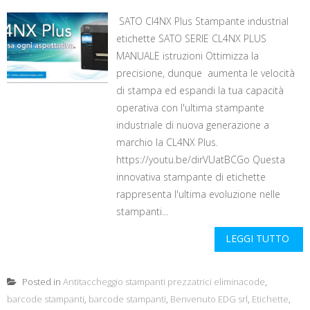
SATO Cl4NX Plus Stampante industrial
etichette SATO SERIE CL4NX PLUS
MANUALE istruzioni Ottimizza la
precisione, dunque aumenta le velocità
di stampa ed espandi la tua capacità
operativa con l'ultima stampante
industriale di nuova generazione a
marchio la CL4NX Plus.
https://youtu.be/dirVUatBCGo Questa
innovativa stampante di etichette
rappresenta l'ultima evoluzione nelle
stampanti...
LEGGI TUTTO
Posted in
Antitaccheggio stampanti prezzatrici eliminacode
,
barcode stampanti
,
barcode stampanti
,
Benvenuto EDG srl
,
Etichette
,