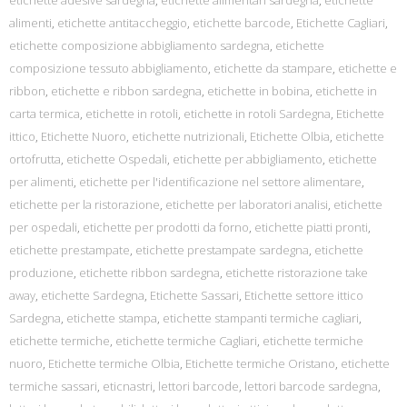
etichette adesive sardegna
,
etichette alimentari sardegna
,
etichette
alimenti
,
etichette antitaccheggio
,
etichette barcode
,
Etichette Cagliari
,
etichette composizione abbigliamento sardegna
,
etichette
composizione tessuto abbigliamento
,
etichette da stampare
,
etichette e
ribbon
,
etichette e ribbon sardegna
,
etichette in bobina
,
etichette in
carta termica
,
etichette in rotoli
,
etichette in rotoli Sardegna
,
Etichette
ittico
,
Etichette Nuoro
,
etichette nutrizionali
,
Etichette Olbia
,
etichette
ortofrutta
,
etichette Ospedali
,
etichette per abbigliamento
,
etichette
per alimenti
,
etichette per l'identificazione nel settore alimentare
,
etichette per la ristorazione
,
etichette per laboratori analisi
,
etichette
per ospedali
,
etichette per prodotti da forno
,
etichette piatti pronti
,
etichette prestampate
,
etichette prestampate sardegna
,
etichette
produzione
,
etichette ribbon sardegna
,
etichette ristorazione take
away
,
etichette Sardegna
,
Etichette Sassari
,
Etichette settore ittico
Sardegna
,
etichette stampa
,
etichette stampanti termiche cagliari
,
etichette termiche
,
etichette termiche Cagliari
,
etichette termiche
nuoro
,
Etichette termiche Olbia
,
Etichette termiche Oristano
,
etichette
termiche sassari
,
eticnastri
,
lettori barcode
,
lettori barcode sardegna
,