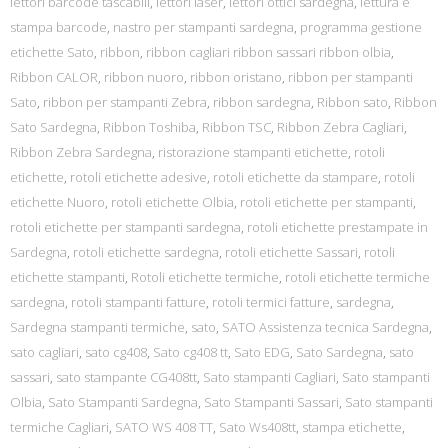
lettori barcode tascabili
,
lettori laser
,
lettori ottici sardegna
,
lettura e
stampa barcode
,
nastro per stampanti sardegna
,
programma gestione
etichette Sato
,
ribbon
,
ribbon cagliari ribbon sassari ribbon olbia
,
Ribbon CALOR
,
ribbon nuoro
,
ribbon oristano
,
ribbon per stampanti
Sato
,
ribbon per stampanti Zebra
,
ribbon sardegna
,
Ribbon sato
,
Ribbon
Sato Sardegna
,
Ribbon Toshiba
,
Ribbon TSC
,
Ribbon Zebra Cagliari
,
Ribbon Zebra Sardegna
,
ristorazione stampanti etichette
,
rotoli
etichette
,
rotoli etichette adesive
,
rotoli etichette da stampare
,
rotoli
etichette Nuoro
,
rotoli etichette Olbia
,
rotoli etichette per stampanti
,
rotoli etichette per stampanti sardegna
,
rotoli etichette prestampate in
Sardegna
,
rotoli etichette sardegna
,
rotoli etichette Sassari
,
rotoli
etichette stampanti
,
Rotoli etichette termiche
,
rotoli etichette termiche
sardegna
,
rotoli stampanti fatture
,
rotoli termici fatture
,
sardegna
,
Sardegna stampanti termiche
,
sato
,
SATO Assistenza tecnica Sardegna
,
sato cagliari
,
sato cg408
,
Sato cg408 tt
,
Sato EDG
,
Sato Sardegna
,
sato
sassari
,
sato stampante CG408tt
,
Sato stampanti Cagliari
,
Sato stampanti
Olbia
,
Sato Stampanti Sardegna
,
Sato Stampanti Sassari
,
Sato stampanti
termiche Cagliari
,
SATO WS 408 TT
,
Sato Ws408tt
,
stampa etichette
,