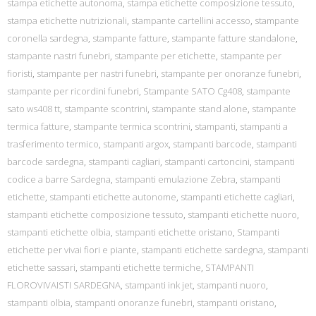
stampa etichette autonoma
,
stampa etichette composizione tessuto
,
stampa etichette nutrizionali
,
stampante cartellini accesso
,
stampante
coronella sardegna
,
stampante fatture
,
stampante fatture standalone
,
stampante nastri funebri
,
stampante per etichette
,
stampante per
fioristi
,
stampante per nastri funebri
,
stampante per onoranze funebri
,
stampante per ricordini funebri
,
Stampante SATO Cg408
,
stampante
sato ws408 tt
,
stampante scontrini
,
stampante stand alone
,
stampante
termica fatture
,
stampante termica scontrini
,
stampanti
,
stampanti a
trasferimento termico
,
stampanti argox
,
stampanti barcode
,
stampanti
barcode sardegna
,
stampanti cagliari
,
stampanti cartoncini
,
stampanti
codice a barre Sardegna
,
stampanti emulazione Zebra
,
stampanti
etichette
,
stampanti etichette autonome
,
stampanti etichette cagliari
,
stampanti etichette composizione tessuto
,
stampanti etichette nuoro
,
stampanti etichette olbia
,
stampanti etichette oristano
,
Stampanti
etichette per vivai fiori e piante
,
stampanti etichette sardegna
,
stampanti
etichette sassari
,
stampanti etichette termiche
,
STAMPANTI
FLOROVIVAISTI SARDEGNA
,
stampanti ink jet
,
stampanti nuoro
,
stampanti olbia
,
stampanti onoranze funebri
,
stampanti oristano
,