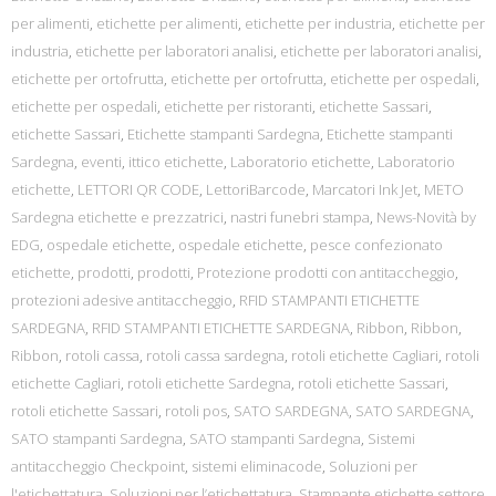
per alimenti
,
etichette per alimenti
,
etichette per industria
,
etichette per
industria
,
etichette per laboratori analisi
,
etichette per laboratori analisi
,
etichette per ortofrutta
,
etichette per ortofrutta
,
etichette per ospedali
,
etichette per ospedali
,
etichette per ristoranti
,
etichette Sassari
,
etichette Sassari
,
Etichette stampanti Sardegna
,
Etichette stampanti
Sardegna
,
eventi
,
ittico etichette
,
Laboratorio etichette
,
Laboratorio
etichette
,
LETTORI QR CODE
,
LettoriBarcode
,
Marcatori Ink Jet
,
METO
Sardegna etichette e prezzatrici
,
nastri funebri stampa
,
News-Novità by
EDG
,
ospedale etichette
,
ospedale etichette
,
pesce confezionato
etichette
,
prodotti
,
prodotti
,
Protezione prodotti con antitaccheggio
,
protezioni adesive antitaccheggio
,
RFID STAMPANTI ETICHETTE
SARDEGNA
,
RFID STAMPANTI ETICHETTE SARDEGNA
,
Ribbon
,
Ribbon
,
Ribbon
,
rotoli cassa
,
rotoli cassa sardegna
,
rotoli etichette Cagliari
,
rotoli
etichette Cagliari
,
rotoli etichette Sardegna
,
rotoli etichette Sassari
,
rotoli etichette Sassari
,
rotoli pos
,
SATO SARDEGNA
,
SATO SARDEGNA
,
SATO stampanti Sardegna
,
SATO stampanti Sardegna
,
Sistemi
antitaccheggio Checkpoint
,
sistemi eliminacode
,
Soluzioni per
l'etichettatura
,
Soluzioni per l’etichettatura
,
Stampante etichette settore