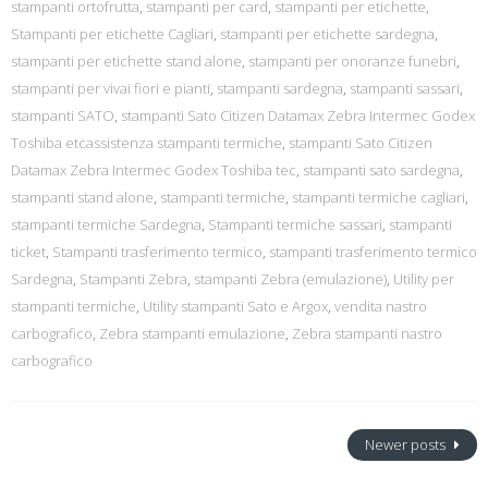
stampanti ortofrutta
,
stampanti per card
,
stampanti per etichette
,
Stampanti per etichette Cagliari
,
stampanti per etichette sardegna
,
stampanti per etichette stand alone
,
stampanti per onoranze funebri
,
stampanti per vivai fiori e pianti
,
stampanti sardegna
,
stampanti sassari
,
stampanti SATO
,
stampanti Sato Citizen Datamax Zebra Intermec Godex
Toshiba etcassistenza stampanti termiche
,
stampanti Sato Citizen
Datamax Zebra Intermec Godex Toshiba tec
,
stampanti sato sardegna
,
stampanti stand alone
,
stampanti termiche
,
stampanti termiche cagliari
,
stampanti termiche Sardegna
,
Stampanti termiche sassari
,
stampanti
ticket
,
Stampanti trasferimento termico
,
stampanti trasferimento termico
Sardegna
,
Stampanti Zebra
,
stampanti Zebra (emulazione)
,
Utility per
stampanti termiche
,
Utility stampanti Sato e Argox
,
vendita nastro
carbografico
,
Zebra stampanti emulazione
,
Zebra stampanti nastro
carbografico
Newer posts