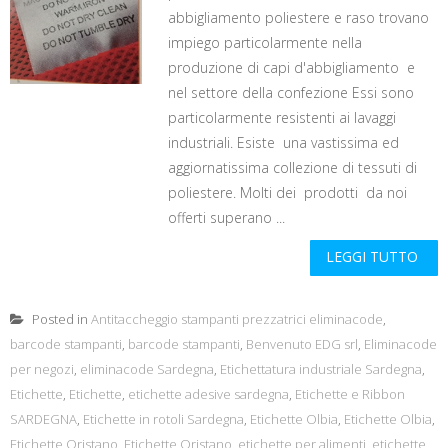
abbigliamento poliestere e raso trovano
impiego particolarmente nella
produzione di capi d'abbigliamento e
nel settore della confezione Essi sono
particolarmente resistenti ai lavaggi
industriali. Esiste una vastissima ed
aggiornatissima collezione di tessuti di
poliestere. Molti dei prodotti da noi
offerti superano ...
LEGGI TUTTO
Posted in
Antitaccheggio stampanti prezzatrici eliminacode
,
barcode stampanti
,
barcode stampanti
,
Benvenuto EDG srl
,
Eliminacode
per negozi
,
eliminacode Sardegna
,
Etichettatura industriale Sardegna
,
Etichette
,
Etichette
,
etichette adesive sardegna
,
Etichette e Ribbon
SARDEGNA
,
Etichette in rotoli Sardegna
,
Etichette Olbia
,
Etichette Olbia
,
Etichette Oristano
,
Etichette Oristano
,
etichette per alimenti
,
etichette