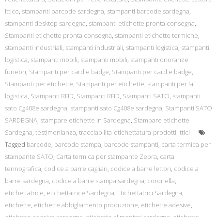
ittico
,
stampanti barcode sardegna
,
stampanti barcode sardegna
,
stampanti desktop sardegna
,
stampanti etichette pronta consegna
,
Stampanti etichette pronta consegna
,
stampanti etichette termiche
,
stampanti industriali
,
stampanti industriali
,
stampanti logistica
,
stampanti
logistica
,
stampanti mobili
,
stampanti mobili
,
stampanti onoranze
funebri
,
Stampanti per card e badge
,
Stampanti per card e badge
,
Stampanti per etichette
,
Stampanti per etichette
,
stampanti per la
logistica
,
Stampanti RFID
,
Stampanti RFID
,
Stampanti SATO
,
stampanti
sato Cg408e sardegna
,
stampanti sato Cg408e sardegna
,
Stampanti SATO
SARDEGNA
,
stampare etichette in Sardegna
,
Stampare etichette
Sardegna
,
testimonianza
,
tracciabilita-etichettatura-prodotti-ittici
Tagged
barcode
,
barcode stampa
,
barcode stampanti
,
carta termica per
stampante SATO
,
Carta termica per stampante Zebra
,
carta
termografica
,
codice a barre cagliari
,
codice a barre lettori
,
codice a
barre sardegna
,
codice a barre stampa sardegna
,
coronella
,
etichettatrice
,
etichettatrice Sardegna
,
Etichettatrici Sardegna
,
etichette
,
etichette abbigliamento produzione
,
etichette adesive
,