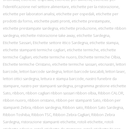
l'identificazione nel settore alimentare
,
etichette per la ristorazione
,
etichette per laboratori analisi
,
etichette per ospedali
,
etichette per
prodotti da forno
,
etichette piatti pronti
,
etichette prestampate
,
etichette prestampate sardegna
,
etichette produzione
,
etichette ribbon
sardegna
,
etichette ristorazione take away
,
etichette Sardegna
,
Etichette Sassari
,
Etichette settore ittico Sardegna
,
etichette stampa
,
etichette stampanti termiche cagliari
,
etichette termiche
,
etichette
termiche Cagliari
,
etichette termiche nuoro
,
Etichette termiche Olbia
,
Etichette termiche Oristano
,
etichette termiche sassari
,
eticnastri
,
lettori
barcode
,
lettori barcode sardegna
,
lettori barcode tascabili
,
lettori laser
,
lettori ottici sardegna
,
lettura e stampa barcode
,
nastro funebre da
stampare
,
nastro per stampanti sardegna
,
programma gestione etichette
Sato
,
ribbon
,
ribbon cagliari ribbon sassari ribbon olbia
,
Ribbon CALOR
,
ribbon nuoro
,
ribbon oristano
,
ribbon per stampanti Sato
,
ribbon per
stampanti Zebra
,
ribbon sardegna
,
Ribbon sato
,
Ribbon Sato Sardegna
,
Ribbon Toshiba
,
Ribbon TSC
,
Ribbon Zebra Cagliari
,
Ribbon Zebra
Sardegna
,
ristorazione stampanti etichette
,
rotoli etichette
,
rotoli