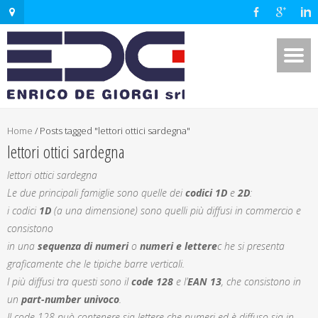
Home
/
Posts tagged "lettori ottici sardegna"
lettori ottici sardegna
lettori ottici sardegna
Le due principali famiglie sono quelle dei
codici 1D
e
2D
:
i codici
1D
(a una dimensione) sono quelli più diffusi in commercio e
consistono
in una
sequenza di numeri
o
numeri e lettere
c he si presenta
graficamente che le tipiche barre verticali.
I più diffusi tra questi sono il
code 128
e l’
EAN 13
, che consistono in
un
part-number univoco
.
Il code 128 può contenere sia lettere che numeri ed è diffuso sia in