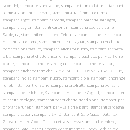
scontrini
,
stampante stand alone
,
stampante termica fatture
,
stampante
termica scontrini
,
stampanti
,
stampanti a trasferimento termico
,
stampanti argox
,
stampanti barcode
,
stampanti barcode sardegna
,
stampanti cagliari
,
stampanti cartoncini
,
stampanti codice a barre
Sardegna
,
stampanti emulazione Zebra
,
stampanti etichette
,
stampanti
etichette autonome
,
stampanti etichette cagliari
,
stampanti etichette
composizione tessuto
,
stampanti etichette nuoro
,
stampanti etichette
olbia
,
stampanti etichette oristano
,
Stampanti etichette per vivai fiori e
piante
,
stampanti etichette sardegna
,
stampanti etichette sassari
,
stampanti etichette termiche
,
STAMPANTI FLOROVIVAISTI SARDEGNA
,
stampanti ink jet
,
stampanti nuoro
,
stampanti olbia
,
stampanti onoranze
funebri
,
stampanti oristano
,
stampanti ortofrutta
,
stampanti per card
,
stampanti per etichette
,
Stampanti per etichette Cagliari
,
stampanti per
etichette sardegna
,
stampanti per etichette stand alone
,
stampanti per
onoranze funebri
,
stampanti per vivai fiori e pianti
,
stampanti sardegna
,
stampanti sassari
,
stampanti SATO
,
stampanti Sato Citizen Datamax
Zebra Intermec Godex Toshiba etcassistenza stampanti termiche
,
stampanti Sato Citizen Datamax Zebra Intermec Godex Toshiba tec
,