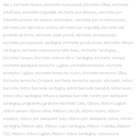
ittico
,
Etichette Nuoro
,
etichette nutrizionali
,
Etichette Olbia
,
etichette
ortofrutta
,
etichette Ospedali
,
etichette per alimenti
,
etichette per
l'identificazione nel settore alimentare
,
etichette per la ristorazione
,
etichette per laboratori analisi
,
etichette per ospedali
,
etichette per
prodotti da forno
,
etichette piatti pronti
,
etichette prestampate
,
etichette prestampate sardegna
,
etichette produzione
,
etichette ribbon
sardegna
,
etichette ristorazione take away
,
etichette Sardegna
,
Etichette Sassari
,
Etichette settore ittico Sardegna
,
etichette stampa
,
etichette stampanti termiche cagliari
,
etichette termiche
,
etichette
termiche Cagliari
,
etichette termiche nuoro
,
Etichette termiche Olbia
,
Etichette termiche Oristano
,
etichette termiche sassari
,
eticnastri
,
lettori
barcode
,
lettori barcode sardegna
,
lettori barcode tascabili
,
lettori laser
,
lettori ottici sardegna
,
lettura e stampa barcode
,
nastro per stampanti
sardegna
,
programma gestione etichette Sato
,
ribbon
,
ribbon cagliari
ribbon sassari ribbon olbia
,
Ribbon CALOR
,
ribbon nuoro
,
ribbon
oristano
,
ribbon per stampanti Sato
,
ribbon per stampanti Zebra
,
ribbon
sardegna
,
Ribbon sato
,
Ribbon Sato Sardegna
,
Ribbon Toshiba
,
Ribbon
TSC
,
Ribbon Zebra Cagliari
,
Ribbon Zebra Sardegna
,
ristorazione