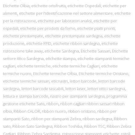
Etichette Olbia
,
etichette ortofrutta
,
etichette Ospedali
,
etichette per
alimenti
,
etichette per l'identificazione nel settore alimentare
,
etichette
per la ristorazione
,
etichette per laboratori analisi
,
etichette per
ospedali
,
etichette per prodotti da forno
,
etichette piatti pronti
,
etichette prestampate
,
etichette prestampate sardegna
,
etichette
produzione
,
etichette RFID
,
etichette ribbon sardegna
,
etichette
ristorazione take away
,
etichette Sardegna
,
Etichette Sassari
,
Etichette
settore ittico Sardegna
,
etichette stampa
,
etichette stampanti termiche
cagliari
,
etichette termiche
,
etichette termiche Cagliari
,
etichette
termiche nuoro
,
Etichette termiche Olbia
,
Etichette termiche Oristano
,
etichette termiche sassari
,
eticnastri
,
lettori barcode
,
lettori barcode
sardegna
,
lettori barcode tascabili
,
lettori laser
,
lettori ottici sardegna
,
lettura e stampa barcode
,
nastro per stampanti sardegna
,
programma
gestione etichette Sato
,
ribbon
,
ribbon cagliari ribbon sassari ribbon
olbia
,
Ribbon CALOR
,
ribbon nuoro
,
ribbon oristano
,
ribbon per
stampanti Sato
,
ribbon per stampanti Zebra
,
ribbon sardegna
,
Ribbon
sato
,
Ribbon Sato Sardegna
,
Ribbon Toshiba
,
Ribbon TSC
,
Ribbon Zebra
Cagliari
,
Ribbon Zebra Sardegna
,
ristorazione stampanti etichette
,
rotoli