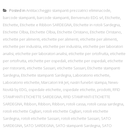
Posted in
Antitaccheggio stampanti prezzatrici eliminacode
,
barcode stampanti
,
barcode stampanti
,
Benvenuto EDG srl
,
Etichette
,
Etichette
,
Etichette e Ribbon SARDEGNA
,
Etichette in rotoli Sardegna
,
Etichette Olbia
,
Etichette Olbia
,
Etichette Oristano
,
Etichette Oristano
,
etichette per alimenti
,
etichette per alimenti
,
etichette per alimenti
,
etichette per industria
,
etichette per industria
,
etichette per laboratori
analisi
,
etichette per laboratori analisi
,
etichette per ortofrutta
,
etichette
per ortofrutta
,
etichette per ospedali
,
etichette per ospedali
,
etichette
per ristoranti
,
etichette Sassari
,
etichette Sassari
,
Etichette stampanti
Sardegna
,
Etichette stampanti Sardegna
,
Laboratorio etichette
,
Laboratorio etichette
,
Marcatori Ink Jet
,
nastri funebri stampa
,
News-
Novità by EDG
,
ospedale etichette
,
ospedale etichette
,
prodotti
,
RFID
STAMPANTI ETICHETTE SARDEGNA
,
RFID STAMPANTI ETICHETTE
SARDEGNA
,
Ribbon
,
Ribbon
,
Ribbon
,
rotoli cassa
,
rotoli cassa sardegna
,
rotoli etichette Cagliari
,
rotoli etichette Cagliari
,
rotoli etichette
Sardegna
,
rotoli etichette Sassari
,
rotoli etichette Sassari
,
SATO
SARDEGNA
,
SATO SARDEGNA
,
SATO stampanti Sardegna
,
SATO