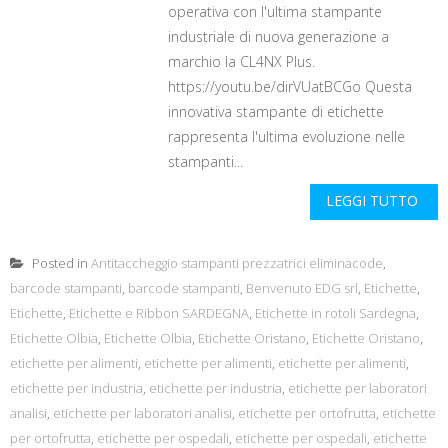
operativa con l'ultima stampante
industriale di nuova generazione a
marchio la CL4NX Plus.
https://youtu.be/dirVUatBCGo Questa
innovativa stampante di etichette
rappresenta l'ultima evoluzione nelle
stampanti...
LEGGI TUTTO
Posted in
Antitaccheggio stampanti prezzatrici eliminacode
,
barcode stampanti
,
barcode stampanti
,
Benvenuto EDG srl
,
Etichette
,
Etichette
,
Etichette e Ribbon SARDEGNA
,
Etichette in rotoli Sardegna
,
Etichette Olbia
,
Etichette Olbia
,
Etichette Oristano
,
Etichette Oristano
,
etichette per alimenti
,
etichette per alimenti
,
etichette per alimenti
,
etichette per industria
,
etichette per industria
,
etichette per laboratori
analisi
,
etichette per laboratori analisi
,
etichette per ortofrutta
,
etichette
per ortofrutta
,
etichette per ospedali
,
etichette per ospedali
,
etichette