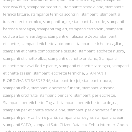
sato ws408 tt
,
stampante scontrini
,
stampante stand alone
,
stampante
termica fatture
,
stampante termica scontrini
,
stampanti
,
stampanti a
trasferimento termico
,
stampanti argox
,
stampanti barcode
,
stampanti
barcode sardegna
,
stampanti cagliari
,
stampanti cartoncini
,
stampanti
codice a barre Sardegna
,
stampanti emulazione Zebra
,
stampanti
etichette
,
stampanti etichette autonome
,
stampanti etichette cagliari
,
stampanti etichette composizione tessuto
,
stampanti etichette nuoro
,
stampanti etichette olbia
,
stampanti etichette oristano
,
Stampanti
etichette per vivai fiori e piante
,
stampanti etichette sardegna
,
stampanti
etichette sassari
,
stampanti etichette termiche
,
STAMPANTI
FLOROVIVAISTI SARDEGNA
,
stampanti ink jet
,
stampanti nuoro
,
stampanti olbia
,
stampanti onoranze funebri
,
stampanti oristano
,
stampanti ortofrutta
,
stampanti per card
,
stampanti per etichette
,
Stampanti per etichette Cagliari
,
stampanti per etichette sardegna
,
stampanti per etichette stand alone
,
stampanti per onoranze funebri
,
stampanti per vivai fiori e pianti
,
stampanti sardegna
,
stampanti sassari
,
stampanti SATO
,
stampanti Sato Citizen Datamax Zebra Intermec Godex