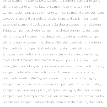
Cg408
,
stampante sato ws408 tt
,
stampante scontrini
,
stampante stand
alone
,
stampante termica fatture
,
stampante termica scontrini
,
stampanti
,
stampanti a trasferimento termico
,
stampanti argox
,
stampanti
barcode
,
stampanti barcode sardegna
,
stampanti cagliari
,
stampanti
cartoncini
,
stampanti codice a barre Sardegna
,
stampanti emulazione
Zebra
,
stampanti etichette
,
stampanti etichette autonome
,
stampanti
etichette cagliari
,
stampanti etichette composizione tessuto
,
stampanti
etichette nuoro
,
stampanti etichette olbia
,
stampanti etichette oristano
,
Stampanti etichette per vivai fiori e piante
,
stampanti etichette
sardegna
,
stampanti etichette sassari
,
stampanti etichette termiche
,
STAMPANTI FLOROVIVAISTI SARDEGNA
,
stampanti ink jet
,
stampanti
nuoro
,
stampanti olbia
,
stampanti onoranze funebri
,
stampanti oristano
,
stampanti ortofrutta
,
stampanti per card
,
stampanti per etichette
,
Stampanti per etichette Cagliari
,
stampanti per etichette sardegna
,
stampanti per etichette stand alone
,
stampanti per onoranze funebri
,
stampanti per vivai fiori e pianti
,
stampanti sardegna
,
stampanti sassari
,
stampanti SATO
,
stampanti Sato Citizen Datamax Zebra Intermec Godex
Toshiba tec
,
stampanti sato sardegna
,
stampanti stand alone
,
stampanti