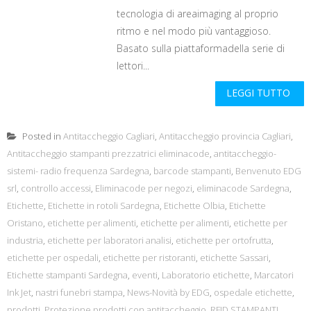
tecnologia di areaimaging al proprio
ritmo e nel modo più vantaggioso.
Basato sulla piattaformadella serie di
lettori...
LEGGI TUTTO
Posted in
Antitaccheggio Cagliari
,
Antitaccheggio provincia Cagliari
,
Antitaccheggio stampanti prezzatrici eliminacode
,
antitaccheggio-
sistemi- radio frequenza Sardegna
,
barcode stampanti
,
Benvenuto EDG
srl
,
controllo accessi
,
Eliminacode per negozi
,
eliminacode Sardegna
,
Etichette
,
Etichette in rotoli Sardegna
,
Etichette Olbia
,
Etichette
Oristano
,
etichette per alimenti
,
etichette per alimenti
,
etichette per
industria
,
etichette per laboratori analisi
,
etichette per ortofrutta
,
etichette per ospedali
,
etichette per ristoranti
,
etichette Sassari
,
Etichette stampanti Sardegna
,
eventi
,
Laboratorio etichette
,
Marcatori
Ink Jet
,
nastri funebri stampa
,
News-Novità by EDG
,
ospedale etichette
,
prodotti
,
Protezione prodotti con antitaccheggio
,
RFID STAMPANTI