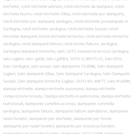
etichette
,
rotoli etichette adesive
,
rotoli etichette da stampare
,
rotoli
etichette Nuoro
,
rotoli etichette Olbia
,
rotoli etichette per stampanti
,
rotoli etichette per stampanti sardegna
,
rotoli etichette prestampate in
Sardegna
,
rotoli etichette sardegna
,
rotoli etichette Sassari
,
rotoli
etichette stampanti
,
Rotoli etichette termiche
,
rotoli etichette termiche
sardegna
,
rotoli stampanti fatture
,
rotoli termici fatture
,
sardegna
,
Sardegna stampanti termiche
,
sato
,
SATO Assistenza tecnica Sardegna
,
sato cagliari
,
sato cg408
,
Sato cg408 tt
,
SATO CL4NX PLUS
,
Sato EDG
,
Sato Sardegna
,
sato sassari
,
sato stampante CG408tt
,
Sato stampanti
Cagliari
,
Sato stampanti Olbia
,
Sato Stampanti Sardegna
,
Sato Stampanti
Sassari
,
Sato stampanti termiche Cagliari
,
SATO WS 408 TT
,
Sato Ws408tt
,
stampa etichette
,
stampa etichette autonoma
,
stampa etichette
composizione tessuto
,
Stampa etichette in autonomia
,
stampa etichette
nutrizionali
,
stampante cartellini accesso
,
stampante coronella
sardegna
,
stampante fatture
,
stampante fatture standalone
,
stampante
nastri funebri
,
stampante per etichette
,
stampante per fioristi
,
stampante per nastri funebri
,
stampante per onoranze funebri
,
stampante per ricordini funebri
,
Stampante SATO Cg408
,
stampante