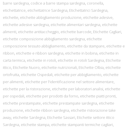
barre sardegna
,
codice a barre stampa sardegna
,
coronella
,
etichettatrice
,
etichettatrice Sardegna
,
Etichettatrici Sardegna
,
etichette
,
etichette abbigliamento produzione
,
etichette adesive
,
etichette adesive sardegna
,
etichette alimentari sardegna
,
etichette
alimenti
,
etichette antitaccheggio
,
etichette barcode
,
Etichette Cagliari
,
etichette composizione abbigliamento sardegna
,
etichette
composizione tessuto abbigliamento
,
etichette da stampare
,
etichette e
ribbon
,
etichette e ribbon sardegna
,
etichette in bobina
,
etichette in
carta termica
,
etichette in rotoli
,
etichette in rotoli Sardegna
,
Etichette
ittico
,
Etichette Nuoro
,
etichette nutrizionali
,
Etichette Olbia
,
etichette
ortofrutta
,
etichette Ospedali
,
etichette per abbigliamento
,
etichette
per alimenti
,
etichette per l'identificazione nel settore alimentare
,
etichette per la ristorazione
,
etichette per laboratori analisi
,
etichette
per ospedali
,
etichette per prodotti da forno
,
etichette piatti pronti
,
etichette prestampate
,
etichette prestampate sardegna
,
etichette
produzione
,
etichette ribbon sardegna
,
etichette ristorazione take
away
,
etichette Sardegna
,
Etichette Sassari
,
Etichette settore ittico
Sardegna
,
etichette stampa
,
etichette stampanti termiche cagliari
,