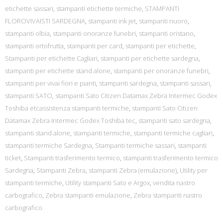
etichette sassari
,
stampanti etichette termiche
,
STAMPANTI
FLOROVIVAISTI SARDEGNA
,
stampanti ink jet
,
stampanti nuoro
,
stampanti olbia
,
stampanti onoranze funebri
,
stampanti oristano
,
stampanti ortofrutta
,
stampanti per card
,
stampanti per etichette
,
Stampanti per etichette Cagliari
,
stampanti per etichette sardegna
,
stampanti per etichette stand alone
,
stampanti per onoranze funebri
,
stampanti per vivai fiori e pianti
,
stampanti sardegna
,
stampanti sassari
,
stampanti SATO
,
stampanti Sato Citizen Datamax Zebra Intermec Godex
Toshiba etcassistenza stampanti termiche
,
stampanti Sato Citizen
Datamax Zebra Intermec Godex Toshiba tec
,
stampanti sato sardegna
,
stampanti stand alone
,
stampanti termiche
,
stampanti termiche cagliari
,
stampanti termiche Sardegna
,
Stampanti termiche sassari
,
stampanti
ticket
,
Stampanti trasferimento termico
,
stampanti trasferimento termico
Sardegna
,
Stampanti Zebra
,
stampanti Zebra (emulazione)
,
Utility per
stampanti termiche
,
Utility stampanti Sato e Argox
,
vendita nastro
carbografico
,
Zebra stampanti emulazione
,
Zebra stampanti nastro
carbografico