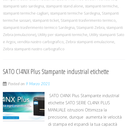
stampanti sato sardegna
,
stampanti stand alone
,
stampanti termiche
,
stampanti termiche cagliari
,
stampanti termiche Sardegna
,
Stampanti
termiche sassari
,
stampanti ticket
,
Stampanti trasferimento termico
,
stampanti trasferimento termico Sardegna
,
Stampanti Zebra
,
stampanti
Zebra (emulazione)
,
Utility per stampanti termiche
,
Utility stampanti Sato
e Argox
,
vendita nastro carbografico
,
Zebra stampanti emulazione
,
Zebra stampanti nastro carbografico
SATO Cl4NX Plus Stampante industrial etichette
Posted on
9 Marzo 2021
SATO Cl4NX Plus Stampante industrial
etichette SATO SERIE CL4NX PLUS
MANUALE istruzioni Ottimizza la
precisione, dunque aumenta le velocità
di stampa ed espandi la tua capacità