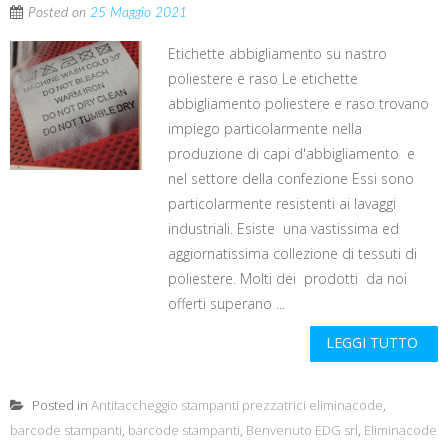
Posted on
25 Maggio 2021
Etichette abbigliamento su nastro
poliestere e raso Le etichette
abbigliamento poliestere e raso trovano
impiego particolarmente nella
produzione di capi d'abbigliamento e
nel settore della confezione Essi sono
particolarmente resistenti ai lavaggi
industriali. Esiste una vastissima ed
aggiornatissima collezione di tessuti di
poliestere. Molti dei prodotti da noi
offerti superano ...
LEGGI TUTTO
Posted in
Antitaccheggio stampanti prezzatrici eliminacode
,
barcode stampanti
,
barcode stampanti
,
Benvenuto EDG srl
,
Eliminacode