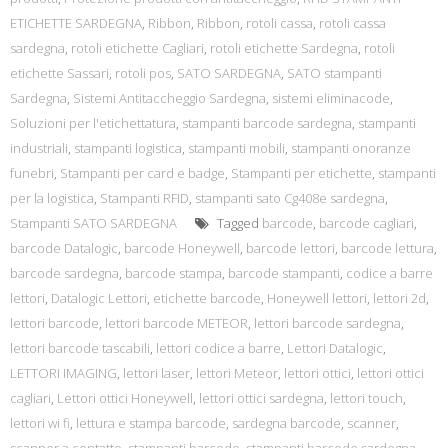
ETICHETTE SARDEGNA
,
Ribbon
,
Ribbon
,
rotoli cassa
,
rotoli cassa
sardegna
,
rotoli etichette Cagliari
,
rotoli etichette Sardegna
,
rotoli
etichette Sassari
,
rotoli pos
,
SATO SARDEGNA
,
SATO stampanti
Sardegna
,
Sistemi Antitaccheggio Sardegna
,
sistemi eliminacode
,
Soluzioni per l'etichettatura
,
stampanti barcode sardegna
,
stampanti
industriali
,
stampanti logistica
,
stampanti mobili
,
stampanti onoranze
funebri
,
Stampanti per card e badge
,
Stampanti per etichette
,
stampanti
per la logistica
,
Stampanti RFID
,
stampanti sato Cg408e sardegna
,
Stampanti SATO SARDEGNA
Tagged
barcode
,
barcode cagliari
,
barcode Datalogic
,
barcode Honeywell
,
barcode lettori
,
barcode lettura
,
barcode sardegna
,
barcode stampa
,
barcode stampanti
,
codice a barre
lettori
,
Datalogic Lettori
,
etichette barcode
,
Honeywell lettori
,
lettori 2d
,
lettori barcode
,
lettori barcode METEOR
,
lettori barcode sardegna
,
lettori barcode tascabili
,
lettori codice a barre
,
Lettori Datalogic
,
LETTORI IMAGING
,
lettori laser
,
lettori Meteor
,
lettori ottici
,
lettori ottici
cagliari
,
Lettori ottici Honeywell
,
lettori ottici sardegna
,
lettori touch
,
lettori wi fi
,
lettura e stampa barcode
,
sardegna barcode
,
scanner
,