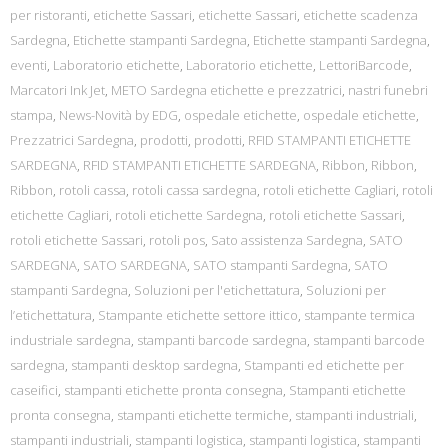
per ristoranti
,
etichette Sassari
,
etichette Sassari
,
etichette scadenza
Sardegna
,
Etichette stampanti Sardegna
,
Etichette stampanti Sardegna
,
eventi
,
Laboratorio etichette
,
Laboratorio etichette
,
LettoriBarcode
,
Marcatori Ink Jet
,
METO Sardegna etichette e prezzatrici
,
nastri funebri
stampa
,
News-Novità by EDG
,
ospedale etichette
,
ospedale etichette
,
Prezzatrici Sardegna
,
prodotti
,
prodotti
,
RFID STAMPANTI ETICHETTE
SARDEGNA
,
RFID STAMPANTI ETICHETTE SARDEGNA
,
Ribbon
,
Ribbon
,
Ribbon
,
rotoli cassa
,
rotoli cassa sardegna
,
rotoli etichette Cagliari
,
rotoli
etichette Cagliari
,
rotoli etichette Sardegna
,
rotoli etichette Sassari
,
rotoli etichette Sassari
,
rotoli pos
,
Sato assistenza Sardegna
,
SATO
SARDEGNA
,
SATO SARDEGNA
,
SATO stampanti Sardegna
,
SATO
stampanti Sardegna
,
Soluzioni per l'etichettatura
,
Soluzioni per
l’etichettatura
,
Stampante etichette settore ittico
,
stampante termica
industriale sardegna
,
stampanti barcode sardegna
,
stampanti barcode
sardegna
,
stampanti desktop sardegna
,
Stampanti ed etichette per
caseifici
,
stampanti etichette pronta consegna
,
Stampanti etichette
pronta consegna
,
stampanti etichette termiche
,
stampanti industriali
,
stampanti industriali
,
stampanti logistica
,
stampanti logistica
,
stampanti