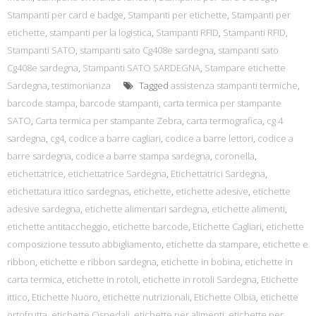
Stampanti per card e badge
,
Stampanti per etichette
,
Stampanti per
etichette
,
stampanti per la logistica
,
Stampanti RFID
,
Stampanti RFID
,
Stampanti SATO
,
stampanti sato Cg408e sardegna
,
stampanti sato
Cg408e sardegna
,
Stampanti SATO SARDEGNA
,
Stampare etichette
Sardegna
,
testimonianza
Tagged
assistenza stampanti termiche
,
barcode stampa
,
barcode stampanti
,
carta termica per stampante
SATO
,
Carta termica per stampante Zebra
,
carta termografica
,
cg 4
sardegna
,
cg4
,
codice a barre cagliari
,
codice a barre lettori
,
codice a
barre sardegna
,
codice a barre stampa sardegna
,
coronella
,
etichettatrice
,
etichettatrice Sardegna
,
Etichettatrici Sardegna
,
etichettatura ittico sardegnas
,
etichette
,
etichette adesive
,
etichette
adesive sardegna
,
etichette alimentari sardegna
,
etichette alimenti
,
etichette antitaccheggio
,
etichette barcode
,
Etichette Cagliari
,
etichette
composizione tessuto abbigliamento
,
etichette da stampare
,
etichette e
ribbon
,
etichette e ribbon sardegna
,
etichette in bobina
,
etichette in
carta termica
,
etichette in rotoli
,
etichette in rotoli Sardegna
,
Etichette
ittico
,
Etichette Nuoro
,
etichette nutrizionali
,
Etichette Olbia
,
etichette
ortofrutta
,
etichette Ospedali
,
etichette per alimenti
,
etichette per