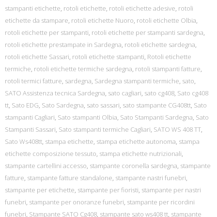
stampanti etichette
,
rotoli etichette
,
rotoli etichette adesive
,
rotoli
etichette da stampare
,
rotoli etichette Nuoro
,
rotoli etichette Olbia
,
rotoli etichette per stampanti
,
rotoli etichette per stampanti sardegna
,
rotoli etichette prestampate in Sardegna
,
rotoli etichette sardegna
,
rotoli etichette Sassari
,
rotoli etichette stampanti
,
Rotoli etichette
termiche
,
rotoli etichette termiche sardegna
,
rotoli stampanti fatture
,
rotoli termici fatture
,
sardegna
,
Sardegna stampanti termiche
,
sato
,
SATO Assistenza tecnica Sardegna
,
sato cagliari
,
sato cg408
,
Sato cg408
tt
,
Sato EDG
,
Sato Sardegna
,
sato sassari
,
sato stampante CG408tt
,
Sato
stampanti Cagliari
,
Sato stampanti Olbia
,
Sato Stampanti Sardegna
,
Sato
Stampanti Sassari
,
Sato stampanti termiche Cagliari
,
SATO WS 408 TT
,
Sato Ws408tt
,
stampa etichette
,
stampa etichette autonoma
,
stampa
etichette composizione tessuto
,
stampa etichette nutrizionali
,
stampante cartellini accesso
,
stampante coronella sardegna
,
stampante
fatture
,
stampante fatture standalone
,
stampante nastri funebri
,
stampante per etichette
,
stampante per fioristi
,
stampante per nastri
funebri
,
stampante per onoranze funebri
,
stampante per ricordini
funebri
,
Stampante SATO Cg408
,
stampante sato ws408 tt
,
stampante