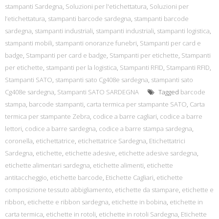
stampanti Sardegna
,
Soluzioni per l'etichettatura
,
Soluzioni per
l’etichettatura
,
stampanti barcode sardegna
,
stampanti barcode
sardegna
,
stampanti industriali
,
stampanti industriali
,
stampanti logistica
,
stampanti mobili
,
stampanti onoranze funebri
,
Stampanti per card e
badge
,
Stampanti per card e badge
,
Stampanti per etichette
,
Stampanti
per etichette
,
stampanti per la logistica
,
Stampanti RFID
,
Stampanti RFID
,
Stampanti SATO
,
stampanti sato Cg408e sardegna
,
stampanti sato
Cg408e sardegna
,
Stampanti SATO SARDEGNA
Tagged
barcode
stampa
,
barcode stampanti
,
carta termica per stampante SATO
,
Carta
termica per stampante Zebra
,
codice a barre cagliari
,
codice a barre
lettori
,
codice a barre sardegna
,
codice a barre stampa sardegna
,
coronella
,
etichettatrice
,
etichettatrice Sardegna
,
Etichettatrici
Sardegna
,
etichette
,
etichette adesive
,
etichette adesive sardegna
,
etichette alimentari sardegna
,
etichette alimenti
,
etichette
antitaccheggio
,
etichette barcode
,
Etichette Cagliari
,
etichette
composizione tessuto abbigliamento
,
etichette da stampare
,
etichette e
ribbon
,
etichette e ribbon sardegna
,
etichette in bobina
,
etichette in
carta termica
,
etichette in rotoli
,
etichette in rotoli Sardegna
,
Etichette