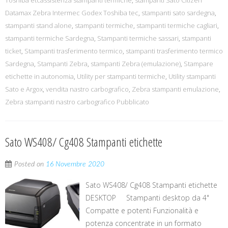
Toshiba etcassistenza stampanti termiche
,
stampanti Sato Citizen
Datamax Zebra Intermec Godex Toshiba tec
,
stampanti sato sardegna
,
stampanti stand alone
,
stampanti termiche
,
stampanti termiche cagliari
,
stampanti termiche Sardegna
,
Stampanti termiche sassari
,
stampanti
ticket
,
Stampanti trasferimento termico
,
stampanti trasferimento termico
Sardegna
,
Stampanti Zebra
,
stampanti Zebra (emulazione)
,
Stampare
etichette in autonomia
,
Utility per stampanti termiche
,
Utility stampanti
Sato e Argox
,
vendita nastro carbografico
,
Zebra stampanti emulazione
,
Zebra stampanti nastro carbografico Pubblicato
Sato WS408/ Cg408 Stampanti etichette
Posted on
16 Novembre 2020
Sato WS408/ Cg408 Stampanti etichette
DESKTOP Stampanti desktop da 4"
Compatte e potenti Funzionalità e
potenza concentrate in un formato