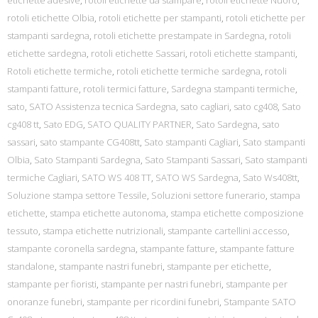
etichette adesive
,
rotoli etichette da stampare
,
rotoli etichette Nuoro
,
rotoli etichette Olbia
,
rotoli etichette per stampanti
,
rotoli etichette per
stampanti sardegna
,
rotoli etichette prestampate in Sardegna
,
rotoli
etichette sardegna
,
rotoli etichette Sassari
,
rotoli etichette stampanti
,
Rotoli etichette termiche
,
rotoli etichette termiche sardegna
,
rotoli
stampanti fatture
,
rotoli termici fatture
,
Sardegna stampanti termiche
,
sato
,
SATO Assistenza tecnica Sardegna
,
sato cagliari
,
sato cg408
,
Sato
cg408 tt
,
Sato EDG
,
SATO QUALITY PARTNER
,
Sato Sardegna
,
sato
sassari
,
sato stampante CG408tt
,
Sato stampanti Cagliari
,
Sato stampanti
Olbia
,
Sato Stampanti Sardegna
,
Sato Stampanti Sassari
,
Sato stampanti
termiche Cagliari
,
SATO WS 408 TT
,
SATO WS Sardegna
,
Sato Ws408tt
,
Soluzione stampa settore Tessile
,
Soluzioni settore funerario
,
stampa
etichette
,
stampa etichette autonoma
,
stampa etichette composizione
tessuto
,
stampa etichette nutrizionali
,
stampante cartellini accesso
,
stampante coronella sardegna
,
stampante fatture
,
stampante fatture
standalone
,
stampante nastri funebri
,
stampante per etichette
,
stampante per fioristi
,
stampante per nastri funebri
,
stampante per
onoranze funebri
,
stampante per ricordini funebri
,
Stampante SATO