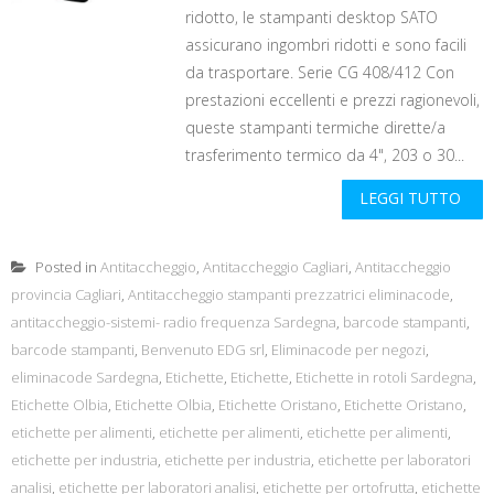
ridotto, le stampanti desktop SATO
assicurano ingombri ridotti e sono facili
da trasportare. Serie CG 408/412 Con
prestazioni eccellenti e prezzi ragionevoli,
queste stampanti termiche dirette/a
trasferimento termico da 4", 203 o 30...
LEGGI TUTTO
Posted in
Antitaccheggio
,
Antitaccheggio Cagliari
,
Antitaccheggio
provincia Cagliari
,
Antitaccheggio stampanti prezzatrici eliminacode
,
antitaccheggio-sistemi- radio frequenza Sardegna
,
barcode stampanti
,
barcode stampanti
,
Benvenuto EDG srl
,
Eliminacode per negozi
,
eliminacode Sardegna
,
Etichette
,
Etichette
,
Etichette in rotoli Sardegna
,
Etichette Olbia
,
Etichette Olbia
,
Etichette Oristano
,
Etichette Oristano
,
etichette per alimenti
,
etichette per alimenti
,
etichette per alimenti
,
etichette per industria
,
etichette per industria
,
etichette per laboratori
analisi
,
etichette per laboratori analisi
,
etichette per ortofrutta
,
etichette