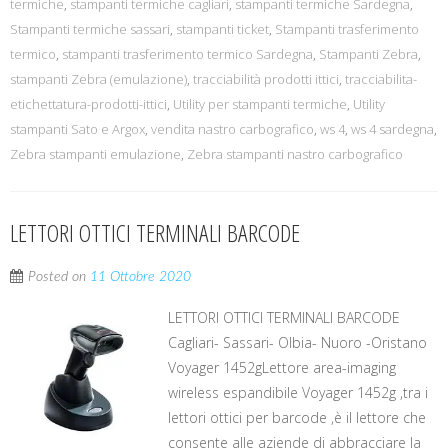
termiche
,
stampanti termiche cagliari
,
stampanti termiche Sardegna
,
Stampanti termiche sassari
,
stampanti ticket
,
Stampanti trasferimento
termico
,
stampanti trasferimento termico Sardegna
,
Stampanti Zebra
,
stampanti Zebra (emulazione)
,
tracciabilità prodotti ittici
,
tracciabilita-
etichettatura-prodotti-ittici
,
Utility per stampanti termiche
,
Utility
stampanti Sato e Argox
,
vendita nastro carbografico
,
ws 4
,
ws 4 sardegna
,
Zebra stampanti emulazione
,
Zebra stampanti nastro carbografico
LETTORI OTTICI TERMINALI BARCODE
Posted on
11 Ottobre 2020
LETTORI OTTICI TERMINALI BARCODE
Cagliari- Sassari- Olbia- Nuoro -Oristano
Voyager 1452gLettore area-imaging
wireless espandibile Voyager 1452g ,tra i
lettori ottici per barcode ,è il lettore che
consente alle aziende di abbracciare la