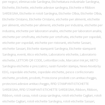
per negozi
,
eliminacode Sardegna
,
Etichettatura industriale Sardegna
,
Etichette
,
Etichette
,
etichette adesive sardegna
,
Etichette e Ribbon
SARDEGNA
,
Etichette in rotoli Sardegna
,
Etichette Olbia
,
Etichette Olbia
,
Etichette Oristano
,
Etichette Oristano
,
etichette per alimenti
,
etichette
per alimenti
,
etichette per alimenti
,
etichette per industria
,
etichette per
industria
,
etichette per laboratori analisi
,
etichette per laboratori analisi
,
etichette per ortofrutta
,
etichette per ortofrutta
,
etichette per ospedali
,
etichette per ospedali
,
etichette per ristoranti
,
etichette Sassari
,
etichette Sassari
,
Etichette stampanti Sardegna
,
Etichette stampanti
Sardegna
,
eventi
,
ittico etichette
,
Laboratorio etichette
,
Laboratorio
etichette
,
LETTORI QR CODE
,
LettoriBarcode
,
Marcatori Ink Jet
,
METO
Sardegna etichette e prezzatrici
,
nastri funebri stampa
,
News-Novità by
EDG
,
ospedale etichette
,
ospedale etichette
,
pesce confezionato
etichette
,
prodotti
,
prodotti
,
Protezione prodotti con antitaccheggio
,
protezioni adesive antitaccheggio
,
RFID STAMPANTI ETICHETTE
SARDEGNA
,
RFID STAMPANTI ETICHETTE SARDEGNA
,
Ribbon
,
Ribbon
,
Ribbon
,
rotoli cassa
,
rotoli cassa sardegna
,
rotoli etichette Cagliari
,
rotoli
etichette Cagliari
,
rotoli etichette Sardegna
,
rotoli etichette Sassari
,