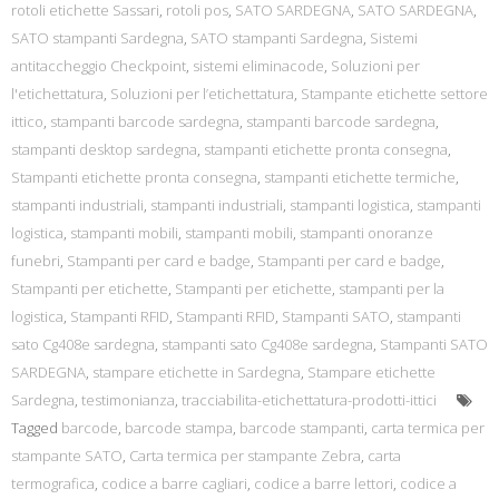
rotoli etichette Sassari
,
rotoli pos
,
SATO SARDEGNA
,
SATO SARDEGNA
,
SATO stampanti Sardegna
,
SATO stampanti Sardegna
,
Sistemi
antitaccheggio Checkpoint
,
sistemi eliminacode
,
Soluzioni per
l'etichettatura
,
Soluzioni per l’etichettatura
,
Stampante etichette settore
ittico
,
stampanti barcode sardegna
,
stampanti barcode sardegna
,
stampanti desktop sardegna
,
stampanti etichette pronta consegna
,
Stampanti etichette pronta consegna
,
stampanti etichette termiche
,
stampanti industriali
,
stampanti industriali
,
stampanti logistica
,
stampanti
logistica
,
stampanti mobili
,
stampanti mobili
,
stampanti onoranze
funebri
,
Stampanti per card e badge
,
Stampanti per card e badge
,
Stampanti per etichette
,
Stampanti per etichette
,
stampanti per la
logistica
,
Stampanti RFID
,
Stampanti RFID
,
Stampanti SATO
,
stampanti
sato Cg408e sardegna
,
stampanti sato Cg408e sardegna
,
Stampanti SATO
SARDEGNA
,
stampare etichette in Sardegna
,
Stampare etichette
Sardegna
,
testimonianza
,
tracciabilita-etichettatura-prodotti-ittici
Tagged
barcode
,
barcode stampa
,
barcode stampanti
,
carta termica per
stampante SATO
,
Carta termica per stampante Zebra
,
carta
termografica
,
codice a barre cagliari
,
codice a barre lettori
,
codice a