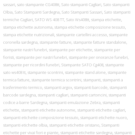
sassari
,
sato stampante CG408tt
,
Sato stampanti Cagliari
,
Sato stampanti
Olbia
,
Sato Stampanti Sardegna
,
Sato Stampanti Sassari
,
Sato stampanti
termiche Cagliari
,
SATO WS 408 TT
,
Sato Ws408tt
,
stampa etichette
,
stampa etichette autonoma
,
stampa etichette composizione tessuto
,
stampa etichette nutrizionali
,
stampante cartellini accesso
,
stampante
coronella sardegna
,
stampante fatture
,
stampante fatture standalone
,
stampante nastri funebri
,
stampante per etichette
,
stampante per
fioristi
,
stampante per nastri funebri
,
stampante per onoranze funebri
,
stampante per ricordini funebri
,
Stampante SATO Cg408
,
stampante
sato ws408 tt
,
stampante scontrini
,
stampante stand alone
,
stampante
termica fatture
,
stampante termica scontrini
,
stampanti
,
stampanti a
trasferimento termico
,
stampanti argox
,
stampanti barcode
,
stampanti
barcode sardegna
,
stampanti cagliari
,
stampanti cartoncini
,
stampanti
codice a barre Sardegna
,
stampanti emulazione Zebra
,
stampanti
etichette
,
stampanti etichette autonome
,
stampanti etichette cagliari
,
stampanti etichette composizione tessuto
,
stampanti etichette nuoro
,
stampanti etichette olbia
,
stampanti etichette oristano
,
Stampanti
etichette per vivai fiori e piante
,
stampanti etichette sardegna
,
stampanti