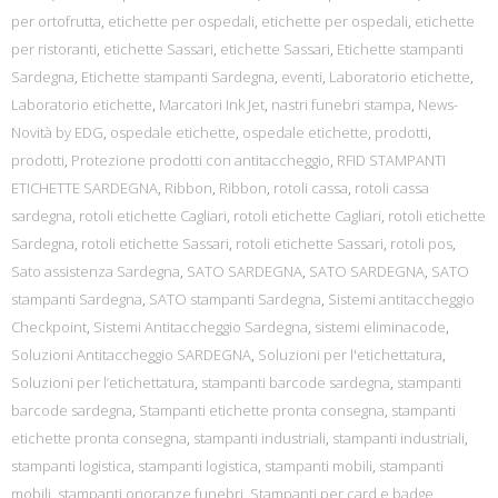
per ortofrutta
,
etichette per ospedali
,
etichette per ospedali
,
etichette
per ristoranti
,
etichette Sassari
,
etichette Sassari
,
Etichette stampanti
Sardegna
,
Etichette stampanti Sardegna
,
eventi
,
Laboratorio etichette
,
Laboratorio etichette
,
Marcatori Ink Jet
,
nastri funebri stampa
,
News-
Novità by EDG
,
ospedale etichette
,
ospedale etichette
,
prodotti
,
prodotti
,
Protezione prodotti con antitaccheggio
,
RFID STAMPANTI
ETICHETTE SARDEGNA
,
Ribbon
,
Ribbon
,
rotoli cassa
,
rotoli cassa
sardegna
,
rotoli etichette Cagliari
,
rotoli etichette Cagliari
,
rotoli etichette
Sardegna
,
rotoli etichette Sassari
,
rotoli etichette Sassari
,
rotoli pos
,
Sato assistenza Sardegna
,
SATO SARDEGNA
,
SATO SARDEGNA
,
SATO
stampanti Sardegna
,
SATO stampanti Sardegna
,
Sistemi antitaccheggio
Checkpoint
,
Sistemi Antitaccheggio Sardegna
,
sistemi eliminacode
,
Soluzioni Antitaccheggio SARDEGNA
,
Soluzioni per l'etichettatura
,
Soluzioni per l’etichettatura
,
stampanti barcode sardegna
,
stampanti
barcode sardegna
,
Stampanti etichette pronta consegna
,
stampanti
etichette pronta consegna
,
stampanti industriali
,
stampanti industriali
,
stampanti logistica
,
stampanti logistica
,
stampanti mobili
,
stampanti
mobili
,
stampanti onoranze funebri
,
Stampanti per card e badge
,