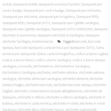
mobili
,
stampanti mobili
,
stampanti onoranze funebri
,
Stampanti per
card e badge
,
Stampanti per card e badge
,
Stampanti per etichette
,
Stampanti per etichette
,
stampanti per la logistica
,
Stampanti RFID
,
Stampanti RFID
,
Stampanti SATO
,
stampanti sato Cg408e sardegna
,
stampanti sato Cg408e sardegna
,
Stampanti SATO SARDEGNA
,
stampare
etichette in autonomia
,
stampare etichette in Sardegna
,
Stampare
etichette Sardegna
,
testimonianza
Tagged
barcode
,
barcode
stampa
,
barcode stampanti
,
carta termica per stampante SATO
,
Carta
termica per stampante Zebra
,
carta termografica
,
codice a barre cagliari
,
codice a barre lettori
,
codice a barre sardegna
,
codice a barre stampa
sardegna
,
coronella
,
etichettatrice
,
etichettatrice Sardegna
,
Etichettatrici Sardegna
,
etichette
,
etichette adesive
,
etichette adesive
sardegna
,
etichette alimentari sardegna
,
etichette alimenti
,
etichette
antitaccheggio
,
etichette barcode
,
etichette barcode stampa
,
Etichette
Cagliari
,
etichette composizione tessuto abbigliamento
,
etichette da
stampare
,
etichette e ribbon
,
etichette e ribbon sardegna
,
etichette in
bobina
,
etichette in carta termica
,
etichette in rotoli
,
etichette in rotoli
Sardegna
,
Etichette ittico
,
Etichette Nuoro
,
etichette nutrizionali
,