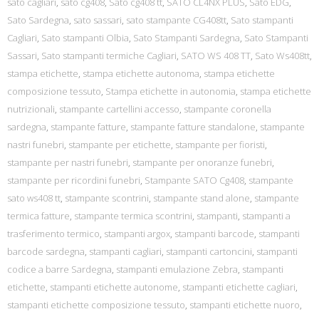
sato cagliari
,
sato cg408
,
Sato cg408 tt
,
SATO CL4NX PLUS
,
Sato EDG
,
Sato Sardegna
,
sato sassari
,
sato stampante CG408tt
,
Sato stampanti
Cagliari
,
Sato stampanti Olbia
,
Sato Stampanti Sardegna
,
Sato Stampanti
Sassari
,
Sato stampanti termiche Cagliari
,
SATO WS 408 TT
,
Sato Ws408tt
,
stampa etichette
,
stampa etichette autonoma
,
stampa etichette
composizione tessuto
,
Stampa etichette in autonomia
,
stampa etichette
nutrizionali
,
stampante cartellini accesso
,
stampante coronella
sardegna
,
stampante fatture
,
stampante fatture standalone
,
stampante
nastri funebri
,
stampante per etichette
,
stampante per fioristi
,
stampante per nastri funebri
,
stampante per onoranze funebri
,
stampante per ricordini funebri
,
Stampante SATO Cg408
,
stampante
sato ws408 tt
,
stampante scontrini
,
stampante stand alone
,
stampante
termica fatture
,
stampante termica scontrini
,
stampanti
,
stampanti a
trasferimento termico
,
stampanti argox
,
stampanti barcode
,
stampanti
barcode sardegna
,
stampanti cagliari
,
stampanti cartoncini
,
stampanti
codice a barre Sardegna
,
stampanti emulazione Zebra
,
stampanti
etichette
,
stampanti etichette autonome
,
stampanti etichette cagliari
,
stampanti etichette composizione tessuto
,
stampanti etichette nuoro
,