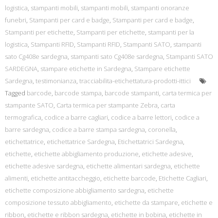
logistica
,
stampanti mobili
,
stampanti mobili
,
stampanti onoranze
funebri
,
Stampanti per card e badge
,
Stampanti per card e badge
,
Stampanti per etichette
,
Stampanti per etichette
,
stampanti per la
logistica
,
Stampanti RFID
,
Stampanti RFID
,
Stampanti SATO
,
stampanti
sato Cg408e sardegna
,
stampanti sato Cg408e sardegna
,
Stampanti SATO
SARDEGNA
,
stampare etichette in Sardegna
,
Stampare etichette
Sardegna
,
testimonianza
,
tracciabilita-etichettatura-prodotti-ittici
Tagged
barcode
,
barcode stampa
,
barcode stampanti
,
carta termica per
stampante SATO
,
Carta termica per stampante Zebra
,
carta
termografica
,
codice a barre cagliari
,
codice a barre lettori
,
codice a
barre sardegna
,
codice a barre stampa sardegna
,
coronella
,
etichettatrice
,
etichettatrice Sardegna
,
Etichettatrici Sardegna
,
etichette
,
etichette abbigliamento produzione
,
etichette adesive
,
etichette adesive sardegna
,
etichette alimentari sardegna
,
etichette
alimenti
,
etichette antitaccheggio
,
etichette barcode
,
Etichette Cagliari
,
etichette composizione abbigliamento sardegna
,
etichette
composizione tessuto abbigliamento
,
etichette da stampare
,
etichette e
ribbon
,
etichette e ribbon sardegna
,
etichette in bobina
,
etichette in