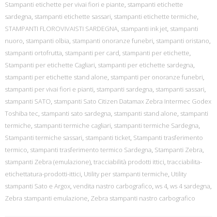
Stampanti etichette per vivai fiori e piante
,
stampanti etichette
sardegna
,
stampanti etichette sassari
,
stampanti etichette termiche
,
STAMPANTI FLOROVIVAISTI SARDEGNA
,
stampanti ink jet
,
stampanti
nuoro
,
stampanti olbia
,
stampanti onoranze funebri
,
stampanti oristano
,
stampanti ortofrutta
,
stampanti per card
,
stampanti per etichette
,
Stampanti per etichette Cagliari
,
stampanti per etichette sardegna
,
stampanti per etichette stand alone
,
stampanti per onoranze funebri
,
stampanti per vivai fiori e pianti
,
stampanti sardegna
,
stampanti sassari
,
stampanti SATO
,
stampanti Sato Citizen Datamax Zebra Intermec Godex
Toshiba tec
,
stampanti sato sardegna
,
stampanti stand alone
,
stampanti
termiche
,
stampanti termiche cagliari
,
stampanti termiche Sardegna
,
Stampanti termiche sassari
,
stampanti ticket
,
Stampanti trasferimento
termico
,
stampanti trasferimento termico Sardegna
,
Stampanti Zebra
,
stampanti Zebra (emulazione)
,
tracciabilità prodotti ittici
,
tracciabilita-
etichettatura-prodotti-ittici
,
Utility per stampanti termiche
,
Utility
stampanti Sato e Argox
,
vendita nastro carbografico
,
ws 4
,
ws 4 sardegna
,
Zebra stampanti emulazione
,
Zebra stampanti nastro carbografico