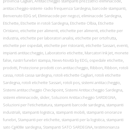
provincia Cagliari
,
Antitaccheggio stampanti prezzatrici eliminacode
,
antitaccheggio-sistemi- radio frequenza Sardegna
,
barcode stampanti
,
Benvenuto EDG srl
,
Eliminacode per negozi
,
eliminacode Sardegna
,
Etichette
,
Etichette in rotoli Sardegna
,
Etichette Olbia
,
Etichette
Oristano
,
etichette per alimenti
,
etichette per alimenti
,
etichette per
industria
,
etichette per laboratori analisi
,
etichette per ortofrutta
,
etichette per ospedali
,
etichette per ristoranti
,
etichette Sassari
,
eventi
,
impianti antitaccheggio
,
Laboratorio etichette
,
Marcatori Ink Jet
,
monete
false
,
nastri funebri stampa
,
News-Novità by EDG
,
ospedale etichette
,
prodotti
,
Protezione prodotti con antitaccheggio
,
Ribbon
,
Ribbon
,
rotoli
cassa
,
rotoli cassa sardegna
,
rotoli etichette Cagliari
,
rotoli etichette
Sardegna
,
rotoli etichette Sassari
,
rotoli pos
,
sistemi antitaccheggio
,
Sistemi antitaccheggio Checkpoint
,
Sistemi Antitaccheggio Sardegna
,
sistemi eliminacode
,
slider
,
Soluzioni Antitaccheggio SARDEGNA
,
Soluzioni per l'etichettatura
,
stampanti barcode sardegna
,
stampanti
industriali
,
stampanti logistica
,
stampanti mobili
,
stampanti onoranze
funebri
,
Stampanti per etichette
,
stampanti per la logistica
,
stampanti
sato Cg408e sardegna
,
Stampanti SATO SARDEGNA
,
testimonianza