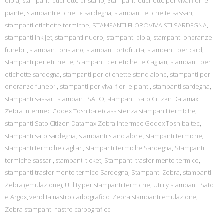
olbia
,
stampanti etichette oristano
,
Stampanti etichette per vivai fiori e
piante
,
stampanti etichette sardegna
,
stampanti etichette sassari
,
stampanti etichette termiche
,
STAMPANTI FLOROVIVAISTI SARDEGNA
,
stampanti ink jet
,
stampanti nuoro
,
stampanti olbia
,
stampanti onoranze
funebri
,
stampanti oristano
,
stampanti ortofrutta
,
stampanti per card
,
stampanti per etichette
,
Stampanti per etichette Cagliari
,
stampanti per
etichette sardegna
,
stampanti per etichette stand alone
,
stampanti per
onoranze funebri
,
stampanti per vivai fiori e pianti
,
stampanti sardegna
,
stampanti sassari
,
stampanti SATO
,
stampanti Sato Citizen Datamax
Zebra Intermec Godex Toshiba etcassistenza stampanti termiche
,
stampanti Sato Citizen Datamax Zebra Intermec Godex Toshiba tec
,
stampanti sato sardegna
,
stampanti stand alone
,
stampanti termiche
,
stampanti termiche cagliari
,
stampanti termiche Sardegna
,
Stampanti
termiche sassari
,
stampanti ticket
,
Stampanti trasferimento termico
,
stampanti trasferimento termico Sardegna
,
Stampanti Zebra
,
stampanti
Zebra (emulazione)
,
Utility per stampanti termiche
,
Utility stampanti Sato
e Argox
,
vendita nastro carbografico
,
Zebra stampanti emulazione
,
Zebra stampanti nastro carbografico