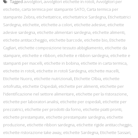
Tagged
avvolgitori
,
avvolgitori etichette in rotoli
,
Avvolgitori per
etichette
,
carta termica per stampante SATO
,
Carta termica per
stampante Zebra
,
etichettatrice
,
etichettatrice Sardegna
,
Etichettatrici
Sardegna
,
etichette
,
etichette a colori
,
etichette adesive
,
etichette
adesive sardegna
,
etichette alimentari sardegna
,
etichette alimenti
,
etichette antitaccheggio
,
etichette barcode
,
etichette bio
,
Etichette
Cagliari
,
etichette composizione tessuto abbigliamento
,
etichette da
stampare
,
etichette e ribbon
,
etichette e ribbon sardegna
,
etichette e
stampanti per macelli
,
etichette in bobina
,
etichette in carta termica
,
etichette in rotoli
,
etichette in rotoli Sardegna
,
etichette macelli
,
Etichette Nuoro
,
etichette nutrizionali
,
Etichette Olbia
,
etichette
ortofrutta
,
etichette Ospedali
,
etichette per alimenti
,
etichette per
l'identificazione nel settore alimentare
,
etichette per la ristorazione
,
etichette per laboratori analisi
,
etichette per ospedali
,
etichette per
prezzatrici
,
etichette per prodotti da forno
,
etichette piatti pronti
,
etichette prestampate
,
etichette prestampate sardegna
,
etichette
produzione
,
etichette ribbon sardegna
,
etichette rigide antitaccheggio
,
etichette ristorazione take away
,
etichette Sardegna
,
Etichette Sassari
,