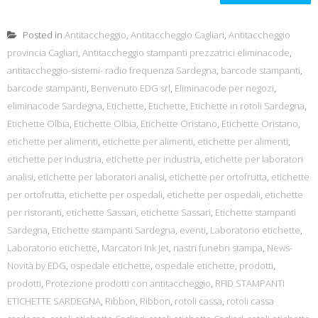
Posted in
Antitaccheggio
,
Antitaccheggio Cagliari
,
Antitaccheggio
provincia Cagliari
,
Antitaccheggio stampanti prezzatrici eliminacode
,
antitaccheggio-sistemi- radio frequenza Sardegna
,
barcode stampanti
,
barcode stampanti
,
Benvenuto EDG srl
,
Eliminacode per negozi
,
eliminacode Sardegna
,
Etichette
,
Etichette
,
Etichette in rotoli Sardegna
,
Etichette Olbia
,
Etichette Olbia
,
Etichette Oristano
,
Etichette Oristano
,
etichette per alimenti
,
etichette per alimenti
,
etichette per alimenti
,
etichette per industria
,
etichette per industria
,
etichette per laboratori
analisi
,
etichette per laboratori analisi
,
etichette per ortofrutta
,
etichette
per ortofrutta
,
etichette per ospedali
,
etichette per ospedali
,
etichette
per ristoranti
,
etichette Sassari
,
etichette Sassari
,
Etichette stampanti
Sardegna
,
Etichette stampanti Sardegna
,
eventi
,
Laboratorio etichette
,
Laboratorio etichette
,
Marcatori Ink Jet
,
nastri funebri stampa
,
News-
Novità by EDG
,
ospedale etichette
,
ospedale etichette
,
prodotti
,
prodotti
,
Protezione prodotti con antitaccheggio
,
RFID STAMPANTI
ETICHETTE SARDEGNA
,
Ribbon
,
Ribbon
,
rotoli cassa
,
rotoli cassa