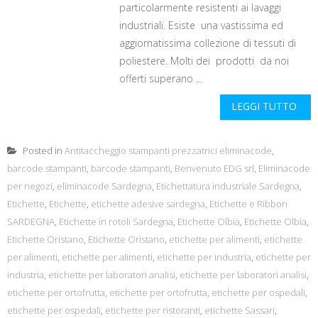
particolarmente resistenti ai lavaggi
industriali. Esiste una vastissima ed
aggiornatissima collezione di tessuti di
poliestere. Molti dei prodotti da noi
offerti superano ...
LEGGI TUTTO
Posted in
Antitaccheggio stampanti prezzatrici eliminacode
,
barcode stampanti
,
barcode stampanti
,
Benvenuto EDG srl
,
Eliminacode
per negozi
,
eliminacode Sardegna
,
Etichettatura industriale Sardegna
,
Etichette
,
Etichette
,
etichette adesive sardegna
,
Etichette e Ribbon
SARDEGNA
,
Etichette in rotoli Sardegna
,
Etichette Olbia
,
Etichette Olbia
,
Etichette Oristano
,
Etichette Oristano
,
etichette per alimenti
,
etichette
per alimenti
,
etichette per alimenti
,
etichette per industria
,
etichette per
industria
,
etichette per laboratori analisi
,
etichette per laboratori analisi
,
etichette per ortofrutta
,
etichette per ortofrutta
,
etichette per ospedali
,
etichette per ospedali
,
etichette per ristoranti
,
etichette Sassari
,