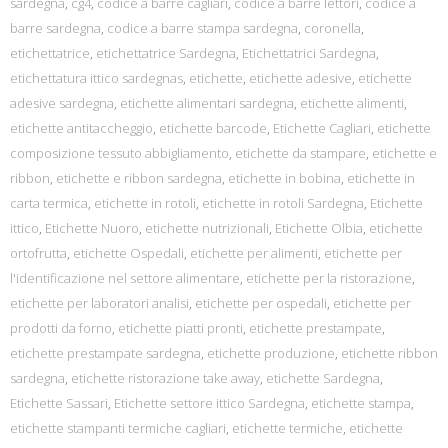
sardegna
,
cg4
,
codice a barre cagliari
,
codice a barre lettori
,
codice a
barre sardegna
,
codice a barre stampa sardegna
,
coronella
,
etichettatrice
,
etichettatrice Sardegna
,
Etichettatrici Sardegna
,
etichettatura ittico sardegnas
,
etichette
,
etichette adesive
,
etichette
adesive sardegna
,
etichette alimentari sardegna
,
etichette alimenti
,
etichette antitaccheggio
,
etichette barcode
,
Etichette Cagliari
,
etichette
composizione tessuto abbigliamento
,
etichette da stampare
,
etichette e
ribbon
,
etichette e ribbon sardegna
,
etichette in bobina
,
etichette in
carta termica
,
etichette in rotoli
,
etichette in rotoli Sardegna
,
Etichette
ittico
,
Etichette Nuoro
,
etichette nutrizionali
,
Etichette Olbia
,
etichette
ortofrutta
,
etichette Ospedali
,
etichette per alimenti
,
etichette per
l'identificazione nel settore alimentare
,
etichette per la ristorazione
,
etichette per laboratori analisi
,
etichette per ospedali
,
etichette per
prodotti da forno
,
etichette piatti pronti
,
etichette prestampate
,
etichette prestampate sardegna
,
etichette produzione
,
etichette ribbon
sardegna
,
etichette ristorazione take away
,
etichette Sardegna
,
Etichette Sassari
,
Etichette settore ittico Sardegna
,
etichette stampa
,
etichette stampanti termiche cagliari
,
etichette termiche
,
etichette