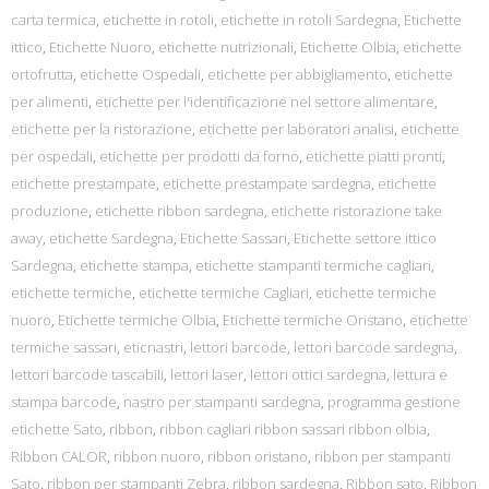
carta termica
,
etichette in rotoli
,
etichette in rotoli Sardegna
,
Etichette
ittico
,
Etichette Nuoro
,
etichette nutrizionali
,
Etichette Olbia
,
etichette
ortofrutta
,
etichette Ospedali
,
etichette per abbigliamento
,
etichette
per alimenti
,
etichette per l'identificazione nel settore alimentare
,
etichette per la ristorazione
,
etichette per laboratori analisi
,
etichette
per ospedali
,
etichette per prodotti da forno
,
etichette piatti pronti
,
etichette prestampate
,
etichette prestampate sardegna
,
etichette
produzione
,
etichette ribbon sardegna
,
etichette ristorazione take
away
,
etichette Sardegna
,
Etichette Sassari
,
Etichette settore ittico
Sardegna
,
etichette stampa
,
etichette stampanti termiche cagliari
,
etichette termiche
,
etichette termiche Cagliari
,
etichette termiche
nuoro
,
Etichette termiche Olbia
,
Etichette termiche Oristano
,
etichette
termiche sassari
,
eticnastri
,
lettori barcode
,
lettori barcode sardegna
,
lettori barcode tascabili
,
lettori laser
,
lettori ottici sardegna
,
lettura e
stampa barcode
,
nastro per stampanti sardegna
,
programma gestione
etichette Sato
,
ribbon
,
ribbon cagliari ribbon sassari ribbon olbia
,
Ribbon CALOR
,
ribbon nuoro
,
ribbon oristano
,
ribbon per stampanti
Sato
,
ribbon per stampanti Zebra
,
ribbon sardegna
,
Ribbon sato
,
Ribbon