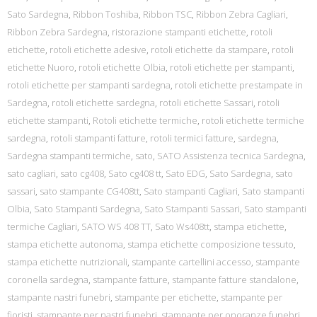
Sato Sardegna
,
Ribbon Toshiba
,
Ribbon TSC
,
Ribbon Zebra Cagliari
,
Ribbon Zebra Sardegna
,
ristorazione stampanti etichette
,
rotoli
etichette
,
rotoli etichette adesive
,
rotoli etichette da stampare
,
rotoli
etichette Nuoro
,
rotoli etichette Olbia
,
rotoli etichette per stampanti
,
rotoli etichette per stampanti sardegna
,
rotoli etichette prestampate in
Sardegna
,
rotoli etichette sardegna
,
rotoli etichette Sassari
,
rotoli
etichette stampanti
,
Rotoli etichette termiche
,
rotoli etichette termiche
sardegna
,
rotoli stampanti fatture
,
rotoli termici fatture
,
sardegna
,
Sardegna stampanti termiche
,
sato
,
SATO Assistenza tecnica Sardegna
,
sato cagliari
,
sato cg408
,
Sato cg408 tt
,
Sato EDG
,
Sato Sardegna
,
sato
sassari
,
sato stampante CG408tt
,
Sato stampanti Cagliari
,
Sato stampanti
Olbia
,
Sato Stampanti Sardegna
,
Sato Stampanti Sassari
,
Sato stampanti
termiche Cagliari
,
SATO WS 408 TT
,
Sato Ws408tt
,
stampa etichette
,
stampa etichette autonoma
,
stampa etichette composizione tessuto
,
stampa etichette nutrizionali
,
stampante cartellini accesso
,
stampante
coronella sardegna
,
stampante fatture
,
stampante fatture standalone
,
stampante nastri funebri
,
stampante per etichette
,
stampante per
fioristi
,
stampante per nastri funebri
,
stampante per onoranze funebri
,