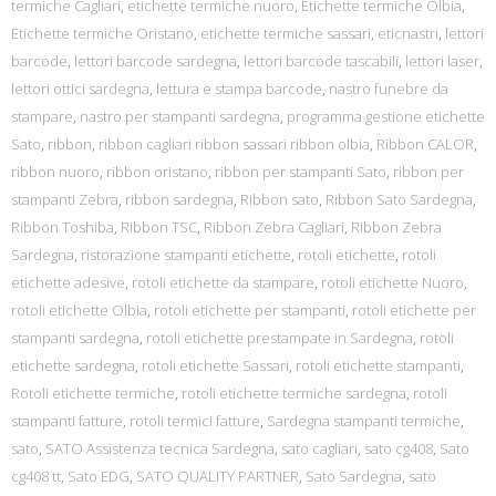
termiche Cagliari
,
etichette termiche nuoro
,
Etichette termiche Olbia
,
Etichette termiche Oristano
,
etichette termiche sassari
,
eticnastri
,
lettori
barcode
,
lettori barcode sardegna
,
lettori barcode tascabili
,
lettori laser
,
lettori ottici sardegna
,
lettura e stampa barcode
,
nastro funebre da
stampare
,
nastro per stampanti sardegna
,
programma gestione etichette
Sato
,
ribbon
,
ribbon cagliari ribbon sassari ribbon olbia
,
Ribbon CALOR
,
ribbon nuoro
,
ribbon oristano
,
ribbon per stampanti Sato
,
ribbon per
stampanti Zebra
,
ribbon sardegna
,
Ribbon sato
,
Ribbon Sato Sardegna
,
Ribbon Toshiba
,
Ribbon TSC
,
Ribbon Zebra Cagliari
,
Ribbon Zebra
Sardegna
,
ristorazione stampanti etichette
,
rotoli etichette
,
rotoli
etichette adesive
,
rotoli etichette da stampare
,
rotoli etichette Nuoro
,
rotoli etichette Olbia
,
rotoli etichette per stampanti
,
rotoli etichette per
stampanti sardegna
,
rotoli etichette prestampate in Sardegna
,
rotoli
etichette sardegna
,
rotoli etichette Sassari
,
rotoli etichette stampanti
,
Rotoli etichette termiche
,
rotoli etichette termiche sardegna
,
rotoli
stampanti fatture
,
rotoli termici fatture
,
Sardegna stampanti termiche
,
sato
,
SATO Assistenza tecnica Sardegna
,
sato cagliari
,
sato cg408
,
Sato
cg408 tt
,
Sato EDG
,
SATO QUALITY PARTNER
,
Sato Sardegna
,
sato