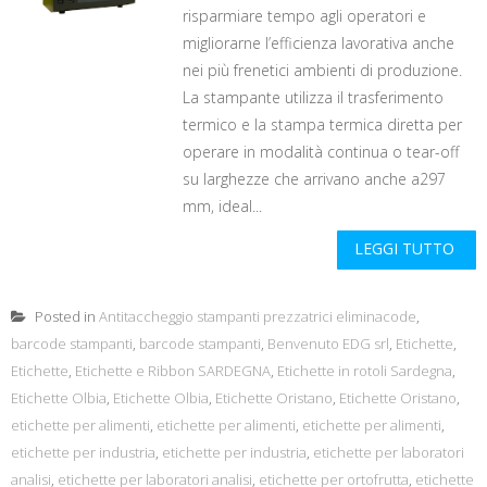
risparmiare tempo agli operatori e
migliorarne l’efficienza lavorativa anche
nei più frenetici ambienti di produzione.
La stampante utilizza il trasferimento
termico e la stampa termica diretta per
operare in modalità continua o tear-off
su larghezze che arrivano anche a297
mm, ideal...
LEGGI TUTTO
Posted in
Antitaccheggio stampanti prezzatrici eliminacode
,
barcode stampanti
,
barcode stampanti
,
Benvenuto EDG srl
,
Etichette
,
Etichette
,
Etichette e Ribbon SARDEGNA
,
Etichette in rotoli Sardegna
,
Etichette Olbia
,
Etichette Olbia
,
Etichette Oristano
,
Etichette Oristano
,
etichette per alimenti
,
etichette per alimenti
,
etichette per alimenti
,
etichette per industria
,
etichette per industria
,
etichette per laboratori
analisi
,
etichette per laboratori analisi
,
etichette per ortofrutta
,
etichette