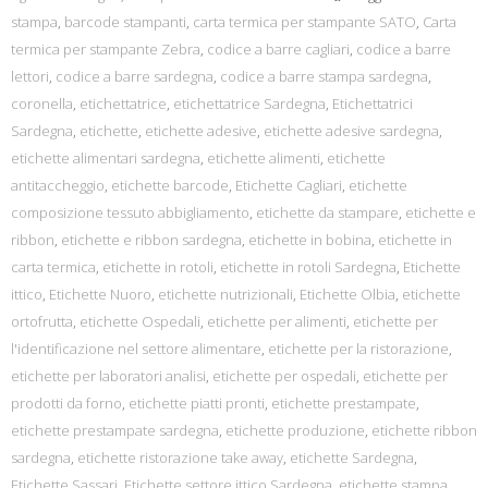
stampa
,
barcode stampanti
,
carta termica per stampante SATO
,
Carta
termica per stampante Zebra
,
codice a barre cagliari
,
codice a barre
lettori
,
codice a barre sardegna
,
codice a barre stampa sardegna
,
coronella
,
etichettatrice
,
etichettatrice Sardegna
,
Etichettatrici
Sardegna
,
etichette
,
etichette adesive
,
etichette adesive sardegna
,
etichette alimentari sardegna
,
etichette alimenti
,
etichette
antitaccheggio
,
etichette barcode
,
Etichette Cagliari
,
etichette
composizione tessuto abbigliamento
,
etichette da stampare
,
etichette e
ribbon
,
etichette e ribbon sardegna
,
etichette in bobina
,
etichette in
carta termica
,
etichette in rotoli
,
etichette in rotoli Sardegna
,
Etichette
ittico
,
Etichette Nuoro
,
etichette nutrizionali
,
Etichette Olbia
,
etichette
ortofrutta
,
etichette Ospedali
,
etichette per alimenti
,
etichette per
l'identificazione nel settore alimentare
,
etichette per la ristorazione
,
etichette per laboratori analisi
,
etichette per ospedali
,
etichette per
prodotti da forno
,
etichette piatti pronti
,
etichette prestampate
,
etichette prestampate sardegna
,
etichette produzione
,
etichette ribbon
sardegna
,
etichette ristorazione take away
,
etichette Sardegna
,
Etichette Sassari
,
Etichette settore ittico Sardegna
,
etichette stampa
,