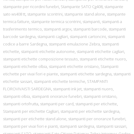
stampante per ricordini funebri
,
Stampante SATO Cg408
,
stampante
sato ws408 tt
,
stampante scontrini
,
stampante stand alone
,
stampante
termica fatture
,
stampante termica scontrini
,
stampanti
,
stampanti a
trasferimento termico
,
stampanti argox
,
stampanti barcode
,
stampanti
barcode sardegna
,
stampanti cagliari
,
stampanti cartoncini
,
stampanti
codice a barre Sardegna
,
stampanti emulazione Zebra
,
stampanti
etichette
,
stampanti etichette autonome
,
stampanti etichette cagliari
,
stampanti etichette composizione tessuto
,
stampanti etichette nuoro
,
stampanti etichette olbia
,
stampanti etichette oristano
,
Stampanti
etichette per vivai fiori e piante
,
stampanti etichette sardegna
,
stampanti
etichette sassari
,
stampanti etichette termiche
,
STAMPANTI
FLOROVIVAISTI SARDEGNA
,
stampanti ink jet
,
stampanti nuoro
,
stampanti olbia
,
stampanti onoranze funebri
,
stampanti oristano
,
stampanti ortofrutta
,
stampanti per card
,
stampanti per etichette
,
Stampanti per etichette Cagliari
,
stampanti per etichette sardegna
,
stampanti per etichette stand alone
,
stampanti per onoranze funebri
,
stampanti per vivai fiori e pianti
,
stampanti sardegna
,
stampanti sassari
,
stampanti SATO
,
stampanti Sato Citizen Datamax Zebra Intermec Godex