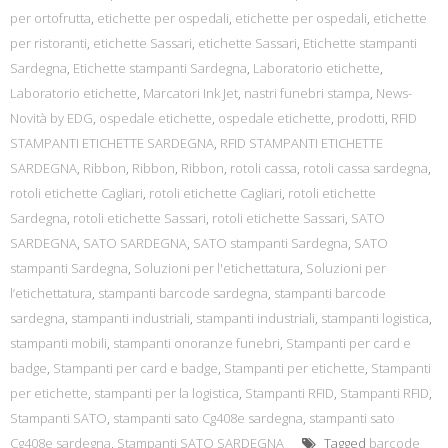
per ortofrutta
,
etichette per ospedali
,
etichette per ospedali
,
etichette
per ristoranti
,
etichette Sassari
,
etichette Sassari
,
Etichette stampanti
Sardegna
,
Etichette stampanti Sardegna
,
Laboratorio etichette
,
Laboratorio etichette
,
Marcatori Ink Jet
,
nastri funebri stampa
,
News-
Novità by EDG
,
ospedale etichette
,
ospedale etichette
,
prodotti
,
RFID
STAMPANTI ETICHETTE SARDEGNA
,
RFID STAMPANTI ETICHETTE
SARDEGNA
,
Ribbon
,
Ribbon
,
Ribbon
,
rotoli cassa
,
rotoli cassa sardegna
,
rotoli etichette Cagliari
,
rotoli etichette Cagliari
,
rotoli etichette
Sardegna
,
rotoli etichette Sassari
,
rotoli etichette Sassari
,
SATO
SARDEGNA
,
SATO SARDEGNA
,
SATO stampanti Sardegna
,
SATO
stampanti Sardegna
,
Soluzioni per l'etichettatura
,
Soluzioni per
l’etichettatura
,
stampanti barcode sardegna
,
stampanti barcode
sardegna
,
stampanti industriali
,
stampanti industriali
,
stampanti logistica
,
stampanti mobili
,
stampanti onoranze funebri
,
Stampanti per card e
badge
,
Stampanti per card e badge
,
Stampanti per etichette
,
Stampanti
per etichette
,
stampanti per la logistica
,
Stampanti RFID
,
Stampanti RFID
,
Stampanti SATO
,
stampanti sato Cg408e sardegna
,
stampanti sato
Cg408e sardegna
,
Stampanti SATO SARDEGNA
Tagged
barcode