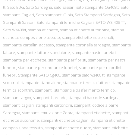
tt
,
Sato EDG
,
Sato Sardegna
,
sato sassari
,
sato stampante CG408tt
,
Sato
stampanti Cagliari
,
Sato stampanti Olbia
,
Sato Stampanti Sardegna
,
Sato
Stampanti Sassari
,
Sato stampanti termiche Cagliari
,
SATO WS 408 TT
,
Sato Ws408tt
,
stampa etichette
,
stampa etichette autonoma
,
stampa
etichette composizione tessuto
,
stampa etichette nutrizionali
,
stampante cartellini accesso
,
stampante coronella sardegna
,
stampante
fatture
,
stampante fatture standalone
,
stampante nastri funebri
,
stampante per etichette
,
stampante per fioristi
,
stampante per nastri
funebri
,
stampante per onoranze funebri
,
stampante per ricordini
funebri
,
Stampante SATO Cg408
,
stampante sato ws408 tt
,
stampante
scontrini
,
stampante stand alone
,
stampante termica fatture
,
stampante
termica scontrini
,
stampanti
,
stampanti a trasferimento termico
,
stampanti argox
,
stampanti barcode
,
stampanti barcode sardegna
,
stampanti cagliari
,
stampanti cartoncini
,
stampanti codice a barre
Sardegna
,
stampanti emulazione Zebra
,
stampanti etichette
,
stampanti
etichette autonome
,
stampanti etichette cagliari
,
stampanti etichette
composizione tessuto
,
stampanti etichette nuoro
,
stampanti etichette