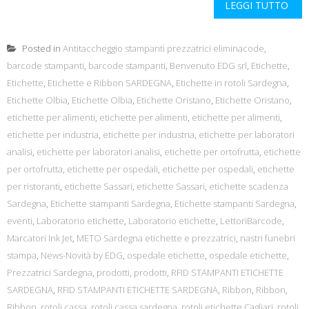
LEGGI TUTTO
Posted in
Antitaccheggio stampanti prezzatrici eliminacode
,
barcode stampanti
,
barcode stampanti
,
Benvenuto EDG srl
,
Etichette
,
Etichette
,
Etichette e Ribbon SARDEGNA
,
Etichette in rotoli Sardegna
,
Etichette Olbia
,
Etichette Olbia
,
Etichette Oristano
,
Etichette Oristano
,
etichette per alimenti
,
etichette per alimenti
,
etichette per alimenti
,
etichette per industria
,
etichette per industria
,
etichette per laboratori
analisi
,
etichette per laboratori analisi
,
etichette per ortofrutta
,
etichette
per ortofrutta
,
etichette per ospedali
,
etichette per ospedali
,
etichette
per ristoranti
,
etichette Sassari
,
etichette Sassari
,
etichette scadenza
Sardegna
,
Etichette stampanti Sardegna
,
Etichette stampanti Sardegna
,
eventi
,
Laboratorio etichette
,
Laboratorio etichette
,
LettoriBarcode
,
Marcatori Ink Jet
,
METO Sardegna etichette e prezzatrici
,
nastri funebri
stampa
,
News-Novità by EDG
,
ospedale etichette
,
ospedale etichette
,
Prezzatrici Sardegna
,
prodotti
,
prodotti
,
RFID STAMPANTI ETICHETTE
SARDEGNA
,
RFID STAMPANTI ETICHETTE SARDEGNA
,
Ribbon
,
Ribbon
,
Ribbon
,
rotoli cassa
,
rotoli cassa sardegna
,
rotoli etichette Cagliari
,
rotoli