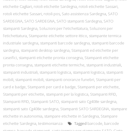
etichette Cagliari
,
rotoli etichette Sardegna
,
rotoli etichette Sassari
,
rotoli etichette Sassari
,
rotoli pos
,
Sato assistenza Sardegna
,
SATO
SARDEGNA
,
SATO SARDEGNA
,
SATO stampanti Sardegna
,
SATO
stampanti Sardegna
,
Soluzioni per l'etichettatura
,
Soluzioni per
l’etichettatura
,
Stampante etichette settore ittico
,
stampante termica
industriale sardegna
,
stampanti barcode sardegna
,
stampanti barcode
sardegna
,
stampanti desktop sardegna
,
Stampanti ed etichette per
caseifici
,
stampanti etichette pronta consegna
,
Stampanti etichette
pronta consegna
,
stampanti etichette termiche
,
stampanti industriali
,
stampanti industriali
,
stampanti logistica
,
stampanti logistica
,
stampanti
mobili
,
stampanti mobili
,
stampanti onoranze funebri
,
Stampanti per
card e badge
,
Stampanti per card e badge
,
Stampanti per etichette
,
Stampanti per etichette
,
stampanti per la logistica
,
Stampanti RFID
,
Stampanti RFID
,
Stampanti SATO
,
stampanti sato Cg408e sardegna
,
stampanti sato Cg408e sardegna
,
Stampanti SATO SARDEGNA
,
stampare
etichette in autonomia
,
stampare etichette in Sardegna
,
Stampare
etichette Sardegna
,
testimonianza
Tagged
barcode
,
barcode
stampa
,
barcode stampanti
,
carta termica per stampante SATO
,
Carta