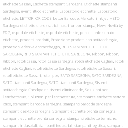
etichette Sassari
,
Etichette stampanti Sardegna
,
Etichette stampanti
Sardegna
,
eventi
,
ittico etichette
,
Laboratorio etichette
,
Laboratorio
etichette
,
LETTORI QR CODE
,
LettoriBarcode
,
Marcatori Ink Jet
,
METO
Sardegna etichette e prezzatrici
,
nastri funebri stampa
,
News-Novità by
EDG
,
ospedale etichette
,
ospedale etichette
,
pesce confezionato
etichette
,
prodotti
,
prodotti
,
Protezione prodotti con antitaccheggio
,
protezioni adesive antitaccheggio
,
RFID STAMPANTI ETICHETTE
SARDEGNA
,
RFID STAMPANTI ETICHETTE SARDEGNA
,
Ribbon
,
Ribbon
,
Ribbon
,
rotoli cassa
,
rotoli cassa sardegna
,
rotoli etichette Cagliari
,
rotoli
etichette Cagliari
,
rotoli etichette Sardegna
,
rotoli etichette Sassari
,
rotoli etichette Sassari
,
rotoli pos
,
SATO SARDEGNA
,
SATO SARDEGNA
,
SATO stampanti Sardegna
,
SATO stampanti Sardegna
,
Sistemi
antitaccheggio Checkpoint
,
sistemi eliminacode
,
Soluzioni per
l'etichettatura
,
Soluzioni per l’etichettatura
,
Stampante etichette settore
ittico
,
stampanti barcode sardegna
,
stampanti barcode sardegna
,
stampanti desktop sardegna
,
Stampanti etichette pronta consegna
,
stampanti etichette pronta consegna
,
stampanti etichette termiche
,
stampanti industriali
,
stampanti industriali
,
stampanti logistica
,
stampanti