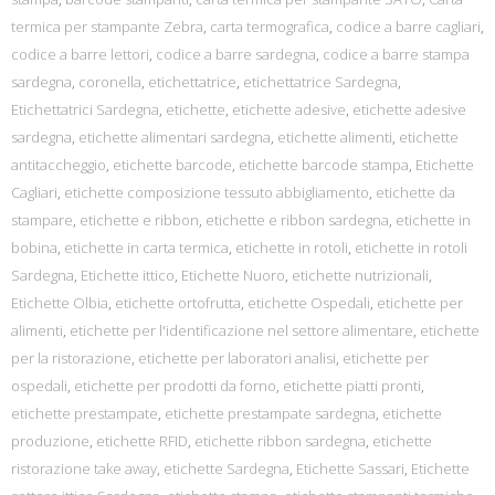
termica per stampante Zebra
,
carta termografica
,
codice a barre cagliari
,
codice a barre lettori
,
codice a barre sardegna
,
codice a barre stampa
sardegna
,
coronella
,
etichettatrice
,
etichettatrice Sardegna
,
Etichettatrici Sardegna
,
etichette
,
etichette adesive
,
etichette adesive
sardegna
,
etichette alimentari sardegna
,
etichette alimenti
,
etichette
antitaccheggio
,
etichette barcode
,
etichette barcode stampa
,
Etichette
Cagliari
,
etichette composizione tessuto abbigliamento
,
etichette da
stampare
,
etichette e ribbon
,
etichette e ribbon sardegna
,
etichette in
bobina
,
etichette in carta termica
,
etichette in rotoli
,
etichette in rotoli
Sardegna
,
Etichette ittico
,
Etichette Nuoro
,
etichette nutrizionali
,
Etichette Olbia
,
etichette ortofrutta
,
etichette Ospedali
,
etichette per
alimenti
,
etichette per l'identificazione nel settore alimentare
,
etichette
per la ristorazione
,
etichette per laboratori analisi
,
etichette per
ospedali
,
etichette per prodotti da forno
,
etichette piatti pronti
,
etichette prestampate
,
etichette prestampate sardegna
,
etichette
produzione
,
etichette RFID
,
etichette ribbon sardegna
,
etichette
ristorazione take away
,
etichette Sardegna
,
Etichette Sassari
,
Etichette