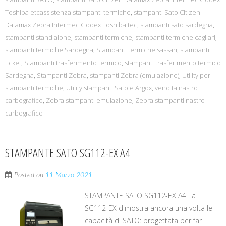
Toshiba etcassistenza stampanti termiche
,
stampanti Sato Citizen
Datamax Zebra Intermec Godex Toshiba tec
,
stampanti sato sardegna
,
stampanti stand alone
,
stampanti termiche
,
stampanti termiche cagliari
,
stampanti termiche Sardegna
,
Stampanti termiche sassari
,
stampanti
ticket
,
Stampanti trasferimento termico
,
stampanti trasferimento termico
Sardegna
,
Stampanti Zebra
,
stampanti Zebra (emulazione)
,
Utility per
stampanti termiche
,
Utility stampanti Sato e Argox
,
vendita nastro
carbografico
,
Zebra stampanti emulazione
,
Zebra stampanti nastro
carbografico
STAMPANTE SATO SG112-EX A4
Posted on
11 Marzo 2021
STAMPANTE SATO SG112-EX A4 La
SG112-EX dimostra ancora una volta le
capacità di SATO: progettata per far