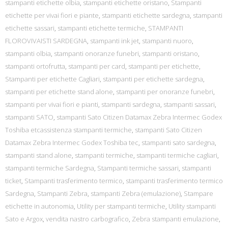
stampanti etichette olbia
,
stampanti etichette oristano
,
Stampanti
etichette per vivai fiori e piante
,
stampanti etichette sardegna
,
stampanti
etichette sassari
,
stampanti etichette termiche
,
STAMPANTI
FLOROVIVAISTI SARDEGNA
,
stampanti ink jet
,
stampanti nuoro
,
stampanti olbia
,
stampanti onoranze funebri
,
stampanti oristano
,
stampanti ortofrutta
,
stampanti per card
,
stampanti per etichette
,
Stampanti per etichette Cagliari
,
stampanti per etichette sardegna
,
stampanti per etichette stand alone
,
stampanti per onoranze funebri
,
stampanti per vivai fiori e pianti
,
stampanti sardegna
,
stampanti sassari
,
stampanti SATO
,
stampanti Sato Citizen Datamax Zebra Intermec Godex
Toshiba etcassistenza stampanti termiche
,
stampanti Sato Citizen
Datamax Zebra Intermec Godex Toshiba tec
,
stampanti sato sardegna
,
stampanti stand alone
,
stampanti termiche
,
stampanti termiche cagliari
,
stampanti termiche Sardegna
,
Stampanti termiche sassari
,
stampanti
ticket
,
Stampanti trasferimento termico
,
stampanti trasferimento termico
Sardegna
,
Stampanti Zebra
,
stampanti Zebra (emulazione)
,
Stampare
etichette in autonomia
,
Utility per stampanti termiche
,
Utility stampanti
Sato e Argox
,
vendita nastro carbografico
,
Zebra stampanti emulazione
,