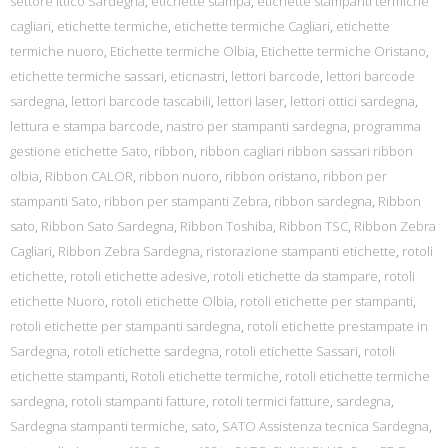
settore ittico Sardegna
,
etichette stampa
,
etichette stampanti termiche
cagliari
,
etichette termiche
,
etichette termiche Cagliari
,
etichette
termiche nuoro
,
Etichette termiche Olbia
,
Etichette termiche Oristano
,
etichette termiche sassari
,
eticnastri
,
lettori barcode
,
lettori barcode
sardegna
,
lettori barcode tascabili
,
lettori laser
,
lettori ottici sardegna
,
lettura e stampa barcode
,
nastro per stampanti sardegna
,
programma
gestione etichette Sato
,
ribbon
,
ribbon cagliari ribbon sassari ribbon
olbia
,
Ribbon CALOR
,
ribbon nuoro
,
ribbon oristano
,
ribbon per
stampanti Sato
,
ribbon per stampanti Zebra
,
ribbon sardegna
,
Ribbon
sato
,
Ribbon Sato Sardegna
,
Ribbon Toshiba
,
Ribbon TSC
,
Ribbon Zebra
Cagliari
,
Ribbon Zebra Sardegna
,
ristorazione stampanti etichette
,
rotoli
etichette
,
rotoli etichette adesive
,
rotoli etichette da stampare
,
rotoli
etichette Nuoro
,
rotoli etichette Olbia
,
rotoli etichette per stampanti
,
rotoli etichette per stampanti sardegna
,
rotoli etichette prestampate in
Sardegna
,
rotoli etichette sardegna
,
rotoli etichette Sassari
,
rotoli
etichette stampanti
,
Rotoli etichette termiche
,
rotoli etichette termiche
sardegna
,
rotoli stampanti fatture
,
rotoli termici fatture
,
sardegna
,
Sardegna stampanti termiche
,
sato
,
SATO Assistenza tecnica Sardegna
,