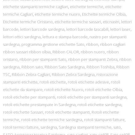
etichette stampanti termiche cagliari
,
etichette termiche
,
etichette
termiche Cagliari
,
etichette termiche nuoro
,
Etichette termiche Olbia
,
Etichette termiche Oristano
,
etichette termiche sassari
,
eticnastri
,
lettori
barcode
,
lettori barcode sardegna
,
lettori barcode tascabili
,
lettori laser
,
lettori ottici sardegna
,
lettura e stampa barcode
,
nastro per stampanti
sardegna
,
programma gestione etichette Sato
,
ribbon
,
ribbon cagliari
ribbon sassari ribbon olbia
,
Ribbon CALOR
,
ribbon nuoro
,
ribbon
oristano
,
ribbon per stampanti Sato
,
ribbon per stampanti Zebra
,
ribbon
sardegna
,
Ribbon sato
,
Ribbon Sato Sardegna
,
Ribbon Toshiba
,
Ribbon
TSC
,
Ribbon Zebra Cagliari
,
Ribbon Zebra Sardegna
,
ristorazione
stampanti etichette
,
rotoli etichette
,
rotoli etichette adesive
,
rotoli
etichette da stampare
,
rotoli etichette Nuoro
,
rotoli etichette Olbia
,
rotoli etichette per stampanti
,
rotoli etichette per stampanti sardegna
,
rotoli etichette prestampate in Sardegna
,
rotoli etichette sardegna
,
rotoli etichette Sassari
,
rotoli etichette stampanti
,
Rotoli etichette
termiche
,
rotoli etichette termiche sardegna
,
rotoli stampanti fatture
,
rotoli termici fatture
,
sardegna
,
Sardegna stampanti termiche
,
sato
,
SATO Assistenza tecnica Sardegna
,
sato cagliari
,
sato cg408
,
Sato cg408