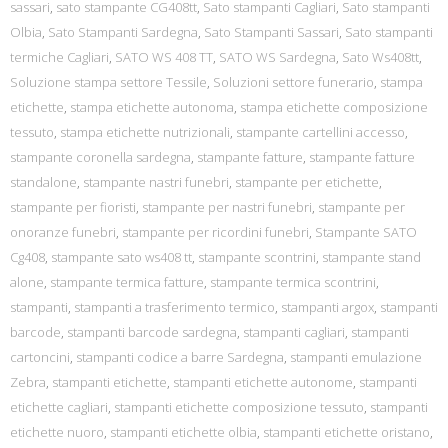
sassari
,
sato stampante CG408tt
,
Sato stampanti Cagliari
,
Sato stampanti
Olbia
,
Sato Stampanti Sardegna
,
Sato Stampanti Sassari
,
Sato stampanti
termiche Cagliari
,
SATO WS 408 TT
,
SATO WS Sardegna
,
Sato Ws408tt
,
Soluzione stampa settore Tessile
,
Soluzioni settore funerario
,
stampa
etichette
,
stampa etichette autonoma
,
stampa etichette composizione
tessuto
,
stampa etichette nutrizionali
,
stampante cartellini accesso
,
stampante coronella sardegna
,
stampante fatture
,
stampante fatture
standalone
,
stampante nastri funebri
,
stampante per etichette
,
stampante per fioristi
,
stampante per nastri funebri
,
stampante per
onoranze funebri
,
stampante per ricordini funebri
,
Stampante SATO
Cg408
,
stampante sato ws408 tt
,
stampante scontrini
,
stampante stand
alone
,
stampante termica fatture
,
stampante termica scontrini
,
stampanti
,
stampanti a trasferimento termico
,
stampanti argox
,
stampanti
barcode
,
stampanti barcode sardegna
,
stampanti cagliari
,
stampanti
cartoncini
,
stampanti codice a barre Sardegna
,
stampanti emulazione
Zebra
,
stampanti etichette
,
stampanti etichette autonome
,
stampanti
etichette cagliari
,
stampanti etichette composizione tessuto
,
stampanti
etichette nuoro
,
stampanti etichette olbia
,
stampanti etichette oristano
,