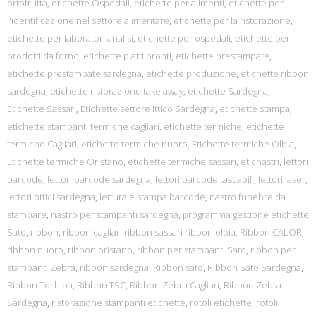
ortofrutta
,
etichette Ospedali
,
etichette per alimenti
,
etichette per
l'identificazione nel settore alimentare
,
etichette per la ristorazione
,
etichette per laboratori analisi
,
etichette per ospedali
,
etichette per
prodotti da forno
,
etichette piatti pronti
,
etichette prestampate
,
etichette prestampate sardegna
,
etichette produzione
,
etichette ribbon
sardegna
,
etichette ristorazione take away
,
etichette Sardegna
,
Etichette Sassari
,
Etichette settore ittico Sardegna
,
etichette stampa
,
etichette stampanti termiche cagliari
,
etichette termiche
,
etichette
termiche Cagliari
,
etichette termiche nuoro
,
Etichette termiche Olbia
,
Etichette termiche Oristano
,
etichette termiche sassari
,
eticnastri
,
lettori
barcode
,
lettori barcode sardegna
,
lettori barcode tascabili
,
lettori laser
,
lettori ottici sardegna
,
lettura e stampa barcode
,
nastro funebre da
stampare
,
nastro per stampanti sardegna
,
programma gestione etichette
Sato
,
ribbon
,
ribbon cagliari ribbon sassari ribbon olbia
,
Ribbon CALOR
,
ribbon nuoro
,
ribbon oristano
,
ribbon per stampanti Sato
,
ribbon per
stampanti Zebra
,
ribbon sardegna
,
Ribbon sato
,
Ribbon Sato Sardegna
,
Ribbon Toshiba
,
Ribbon TSC
,
Ribbon Zebra Cagliari
,
Ribbon Zebra
Sardegna
,
ristorazione stampanti etichette
,
rotoli etichette
,
rotoli