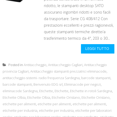
ridotto, le stampanti desktop SATO
assicurano ingombri ridotti e sono facili
da trasportare. Serie CG 408/412 Con
prestazioni eccellenti e prezzi ragionevoli,
queste stampanti termiche dirette/a
trasferimento termico da 4", 203 o 30...
LEGGI TUTTO
Posted in
Antitaccheggio
,
Antitaccheggio Cagliari
,
Antitaccheggio
provincia Cagliari
,
Antitaccheggio stampanti prezzatrici eliminacode
,
antitaccheggio-sistemi- radio frequenza Sardegna
,
barcode stampanti
,
barcode stampanti
,
Benvenuto EDG srl
,
Eliminacode per negozi
,
eliminacode Sardegna
,
Etichette
,
Etichette
,
Etichette in rotoli Sardegna
,
Etichette Olbia
,
Etichette Olbia
,
Etichette Oristano
,
Etichette Oristano
,
etichette per alimenti
,
etichette per alimenti
,
etichette per alimenti
,
etichette per industria
,
etichette per industria
,
etichette per laboratori