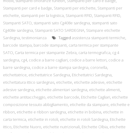
mobili
,
stampanti onoranze funebri
,
Stampanti per card e badge
,
Stampanti per card e badge
,
Stampanti per etichette
,
Stampanti per
etichette
,
stampanti per la logistica
,
Stampanti RFID
,
Stampanti RFID
,
Stampanti SATO
,
stampanti sato Cg408e sardegna
,
stampanti sato
Cg408e sardegna
,
Stampanti SATO SARDEGNA
,
Stampare etichette
Sardegna
,
testimonianza
Tagged
assistenza stampanti termiche
,
barcode stampa
,
barcode stampanti
,
carta termica per stampante
SATO
,
Carta termica per stampante Zebra
,
carta termografica
,
cg 4
sardegna
,
cg4
,
codice a barre cagliari
,
codice a barre lettori
,
codice a
barre sardegna
,
codice a barre stampa sardegna
,
coronella
,
etichettatrice
,
etichettatrice Sardegna
,
Etichettatrici Sardegna
,
etichettatura ittico sardegnas
,
etichette
,
etichette adesive
,
etichette
adesive sardegna
,
etichette alimentari sardegna
,
etichette alimenti
,
etichette antitaccheggio
,
etichette barcode
,
Etichette Cagliari
,
etichette
composizione tessuto abbigliamento
,
etichette da stampare
,
etichette e
ribbon
,
etichette e ribbon sardegna
,
etichette in bobina
,
etichette in
carta termica
,
etichette in rotoli
,
etichette in rotoli Sardegna
,
Etichette
ittico
,
Etichette Nuoro
,
etichette nutrizionali
,
Etichette Olbia
,
etichette