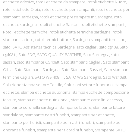
etichette adesive
,
rotoli etichette da stampare
,
rotoli etichette Nuoro
,
rotoli etichette Olbia
,
rotoli etichette per stampanti
,
rotoli etichette per
stampanti sardegna
,
rotoli etichette prestampate in Sardegna
,
rotoli
etichette sardegna
,
rotoli etichette Sassari
,
rotoli etichette stampanti
,
Rotoli etichette termiche
,
rotoli etichette termiche sardegna
,
rotoli
stampanti fatture
,
rotoli termici fatture
,
Sardegna stampanti termiche
,
sato
,
SATO Assistenza tecnica Sardegna
,
sato cagliari
,
sato cg408
,
Sato
cg408 tt
,
Sato EDG
,
SATO QUALITY PARTNER
,
Sato Sardegna
,
sato
sassari
,
sato stampante CG408tt
,
Sato stampanti Cagliari
,
Sato stampanti
Olbia
,
Sato Stampanti Sardegna
,
Sato Stampanti Sassari
,
Sato stampanti
termiche Cagliari
,
SATO WS 408 TT
,
SATO WS Sardegna
,
Sato Ws408tt
,
Soluzione stampa settore Tessile
,
Soluzioni settore funerario
,
stampa
etichette
,
stampa etichette autonoma
,
stampa etichette composizione
tessuto
,
stampa etichette nutrizionali
,
stampante cartellini accesso
,
stampante coronella sardegna
,
stampante fatture
,
stampante fatture
standalone
,
stampante nastri funebri
,
stampante per etichette
,
stampante per fioristi
,
stampante per nastri funebri
,
stampante per
onoranze funebri
,
stampante per ricordini funebri
,
Stampante SATO