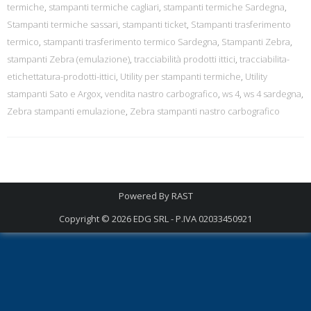
termiche
,
stampanti termiche cagliari
,
stampanti termiche Sardegna
,
Stampanti termiche sassari
,
stampanti ticket
,
Stampanti trasferimento
termico
,
stampanti trasferimento termico Sardegna
,
Stampanti Zebra
,
stampanti Zebra (emulazione)
,
tracciabilità prodotti ittici
,
tracciabilita-
etichettatura-prodotti-ittici
,
Utility per stampanti termiche
,
Utility
stampanti Sato e Argox
,
vendita nastro carbografico
,
ws 4
,
ws 4 sardegna
,
Zebra stampanti emulazione
,
Zebra stampanti nastro carbografico
Powered By
RAST
Copyright © 2026
EDG SRL - P.IVA 02033450921