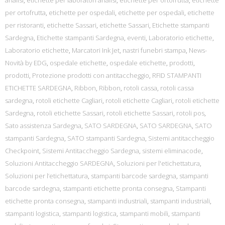
analisi
,
etichette per laboratori analisi
,
etichette per ortofrutta
,
etichette
per ortofrutta
,
etichette per ospedali
,
etichette per ospedali
,
etichette
per ristoranti
,
etichette Sassari
,
etichette Sassari
,
Etichette stampanti
Sardegna
,
Etichette stampanti Sardegna
,
eventi
,
Laboratorio etichette
,
Laboratorio etichette
,
Marcatori Ink Jet
,
nastri funebri stampa
,
News-
Novità by EDG
,
ospedale etichette
,
ospedale etichette
,
prodotti
,
prodotti
,
Protezione prodotti con antitaccheggio
,
RFID STAMPANTI
ETICHETTE SARDEGNA
,
Ribbon
,
Ribbon
,
rotoli cassa
,
rotoli cassa
sardegna
,
rotoli etichette Cagliari
,
rotoli etichette Cagliari
,
rotoli etichette
Sardegna
,
rotoli etichette Sassari
,
rotoli etichette Sassari
,
rotoli pos
,
Sato assistenza Sardegna
,
SATO SARDEGNA
,
SATO SARDEGNA
,
SATO
stampanti Sardegna
,
SATO stampanti Sardegna
,
Sistemi antitaccheggio
Checkpoint
,
Sistemi Antitaccheggio Sardegna
,
sistemi eliminacode
,
Soluzioni Antitaccheggio SARDEGNA
,
Soluzioni per l'etichettatura
,
Soluzioni per l’etichettatura
,
stampanti barcode sardegna
,
stampanti
barcode sardegna
,
stampanti etichette pronta consegna
,
Stampanti
etichette pronta consegna
,
stampanti industriali
,
stampanti industriali
,
stampanti logistica
,
stampanti logistica
,
stampanti mobili
,
stampanti