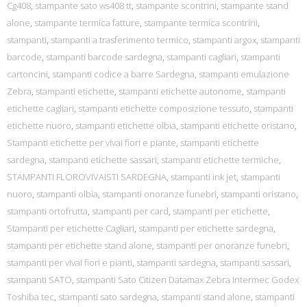
Cg408
,
stampante sato ws408 tt
,
stampante scontrini
,
stampante stand
alone
,
stampante termica fatture
,
stampante termica scontrini
,
stampanti
,
stampanti a trasferimento termico
,
stampanti argox
,
stampanti
barcode
,
stampanti barcode sardegna
,
stampanti cagliari
,
stampanti
cartoncini
,
stampanti codice a barre Sardegna
,
stampanti emulazione
Zebra
,
stampanti etichette
,
stampanti etichette autonome
,
stampanti
etichette cagliari
,
stampanti etichette composizione tessuto
,
stampanti
etichette nuoro
,
stampanti etichette olbia
,
stampanti etichette oristano
,
Stampanti etichette per vivai fiori e piante
,
stampanti etichette
sardegna
,
stampanti etichette sassari
,
stampanti etichette termiche
,
STAMPANTI FLOROVIVAISTI SARDEGNA
,
stampanti ink jet
,
stampanti
nuoro
,
stampanti olbia
,
stampanti onoranze funebri
,
stampanti oristano
,
stampanti ortofrutta
,
stampanti per card
,
stampanti per etichette
,
Stampanti per etichette Cagliari
,
stampanti per etichette sardegna
,
stampanti per etichette stand alone
,
stampanti per onoranze funebri
,
stampanti per vivai fiori e pianti
,
stampanti sardegna
,
stampanti sassari
,
stampanti SATO
,
stampanti Sato Citizen Datamax Zebra Intermec Godex
Toshiba tec
,
stampanti sato sardegna
,
stampanti stand alone
,
stampanti