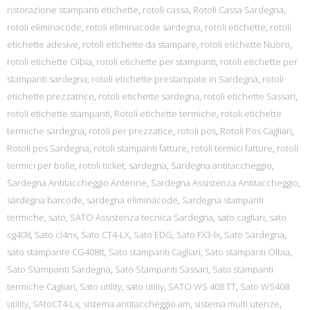
ristorazione stampanti etichette
,
rotoli cassa
,
Rotoli Cassa Sardegna
,
rotoli eliminacode
,
rotoli eliminacode sardegna
,
rotoli etichette
,
rotoli
etichette adesive
,
rotoli etichette da stampare
,
rotoli etichette Nuoro
,
rotoli etichette Olbia
,
rotoli etichette per stampanti
,
rotoli etichette per
stampanti sardegna
,
rotoli etichette prestampate in Sardegna
,
rotoli
etichette prezzatrice
,
rotoli etichette sardegna
,
rotoli etichette Sassari
,
rotoli etichette stampanti
,
Rotoli etichette termiche
,
rotoli etichette
termiche sardegna
,
rotoli per prezzatice
,
rotoli pos
,
Rotoli Pos Cagliari
,
Rotoli pos Sardegna
,
rotoli stampanti fatture
,
rotoli termici fatture
,
rotoli
termici per bolle
,
rotoli ticket
,
sardegna
,
Sardegna antitaccheggio
,
Sardegna Antitaccheggio Antenne
,
Sardegna Assistenza Antitaccheggio
,
sardegna barcode
,
sardegna eliminacode
,
Sardegna stampanti
termiche
,
sato
,
SATO Assistenza tecnica Sardegna
,
sato cagliari
,
sato
cg408
,
Sato cl4nx
,
Sato CT4-LX
,
Sato EDG
,
Sato FX3-lx
,
Sato Sardegna
,
sato stampante CG408tt
,
Sato stampanti Cagliari
,
Sato stampanti Olbia
,
Sato Stampanti Sardegna
,
Sato Stampanti Sassari
,
Sato stampanti
termiche Cagliari
,
Sato utility
,
sato utiliy
,
SATO WS 408 TT
,
Sato WS408
utility
,
SAtoCT4-Lx
,
sistema antitaccheggio am
,
sistema multi utenze
,