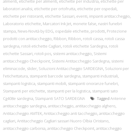
alimenti
,
etichette per alimenti
,
etichette per industria
,
etichette per
laboratori analisi
,
etichette per ortofrutta
,
etichette per ospedali
,
etichette per ristoranti
,
etichette Sassari
,
eventi
,
impianti antitaccheggio
,
Laboratorio etichette
,
Marcatori Ink Jet
,
monete false
,
nastri funebri
stampa
,
News-Novità by EDG
,
ospedale etichette
,
prodotti
,
Protezione
prodotti con antitaccheggio
,
Ribbon
,
Ribbon
,
rotoli cassa
,
rotoli cassa
sardegna
,
rotoli etichette Cagliari
,
rotoli etichette Sardegna
,
rotoli
etichette Sassari
,
rotoli pos
,
sistemi antitaccheggio
,
Sistemi
antitaccheggio Checkpoint
,
Sistemi Antitaccheggio Sardegna
,
sistemi
eliminacode
,
slider
,
Soluzioni Antitaccheggio SARDEGNA
,
Soluzioni per
l'etichettatura
,
stampanti barcode sardegna
,
stampanti industriali
,
stampanti logistica
,
stampanti mobili
,
stampanti onoranze funebri
,
Stampanti per etichette
,
stampanti per la logistica
,
stampanti sato
Cg408e sardegna
,
Stampanti SATO SARDEGNA
Tagged
Antenne
antitaccheggio sardegna
,
antitaccheggio
,
antitaccheggio alghero
,
Antitaccheggio AMTEK
,
Antitaccheggio anti taccheggio
,
antitaccheggio
cagliari
,
Antitaccheggio Cagliari sassari Nuoro Olbia Oristano
,
antitaccheggio carbonia
,
antitaccheggio Checkpoint
,
antitaccheggio