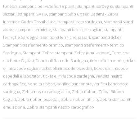
funebri
,
stampanti per vivai fiori e pianti
,
stampanti sardegna
,
stampanti
sassari
,
stampanti SATO
,
stampanti Sato Citizen Datamax Zebra
Intermec Godex Toshiba tec
,
stampanti sato sardegna
,
stampanti stand
alone
,
stampanti termiche
,
stampanti termiche cagliari
,
stampanti
termiche Sardegna
,
Stampanti termiche sassari
,
stampanti ticket
,
Stampanti trasferimento termico
,
stampanti trasferimento termico
Sardegna
,
Stampanti Zebra
,
stampanti Zebra (emulazione)
,
Termiche
etichette Cagliari
,
Terminali Barcode Sardegna
,
ticket eliminacode
,
ticket
eliminacode cagliari
,
ticket eliminacode ospedali
,
ticket eliminacode
ospedali e laboratori
,
ticket elimnacode sardegna
,
vendita nastro
carbografico
,
vendita ribbon
,
verifica banconote
,
verifica banconote
sardegna
,
Zebra nastro carbografico
,
Zebra ribbon
,
Zebra Ribbon
Cagliari
,
Zebra ribbon ospedali
,
Zebra ribbon ufficio
,
Zebra stampanti
emulazione
,
Zebra stampanti nastro carbografico