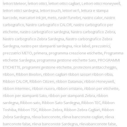
lettori Meteor
,
lettori ottici
,
lettori ottici cagliari
,
Lettori ottici Honeywell
,
lettori ottici sardegna
,
lettori touch
,
lettori wi fi
,
lettura e stampa
barcode
,
marcatori ink jet
,
meto
,
nastri funebri
,
nastro calor
,
nastro
carbografico
,
Nastro carbografico CALOR
,
nastro carbografico per
etichette
,
nastro carbografico sardegna
,
Nastro carbografico Zebra
,
Nastro carbografico Zebra Sardegna
,
Nastro carbongrafico Zebra
Sardegna
,
nastro per stampanti sardegna
,
nice label
,
prezzatrici
,
prezzatrici METO
,
primera
,
programma creazione etichette
,
Programma
etichette Sardegna
,
programma gestione etichette Sato
,
PROGRAMMI
ETICHETTE
,
programmi gestione etichette
,
protezioni antitaccheggio
,
ribbon
,
Ribbon Bixolon
,
ribbon cagliari ribbon sassari ribbon olbia
,
Ribbon CALOR
,
Ribbon Citizen
,
ribbon Datamax
,
ribbon Honeywell
,
ribbon Intermec
,
ribbon nuoro
,
ribbon oristano
,
ribbon per etichette
,
ribbon per stampanti Sato
,
ribbon per stampanti Zebra
,
ribbon
sardegna
,
Ribbon sato
,
Ribbon Sato Sardegna
,
Ribbon TEC
,
Ribbon
Toshiba
,
Ribbon TSC
,
Ribbon Zebra
,
Ribbon Zebra Cagliari
,
Ribbon
Zebra Sardegna
,
rileva banconote
,
rileva banconote cagliari
,
rileva
banconote false
,
rileva banconote Sardegna
,
rilevabanconote false
,