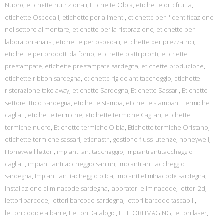
Nuoro
,
etichette nutrizionali
,
Etichette Olbia
,
etichette ortofrutta
,
etichette Ospedali
,
etichette per alimenti
,
etichette per l'identificazione
nel settore alimentare
,
etichette per la ristorazione
,
etichette per
laboratori analisi
,
etichette per ospedali
,
etichette per prezzatrici
,
etichette per prodotti da forno
,
etichette piatti pronti
,
etichette
prestampate
,
etichette prestampate sardegna
,
etichette produzione
,
etichette ribbon sardegna
,
etichette rigide antitaccheggio
,
etichette
ristorazione take away
,
etichette Sardegna
,
Etichette Sassari
,
Etichette
settore ittico Sardegna
,
etichette stampa
,
etichette stampanti termiche
cagliari
,
etichette termiche
,
etichette termiche Cagliari
,
etichette
termiche nuoro
,
Etichette termiche Olbia
,
Etichette termiche Oristano
,
etichette termiche sassari
,
eticnastri
,
gestione flussi utenze
,
honeywell
,
Honeywell lettori
,
impianti antitaccheggio
,
impianti antitaccheggio
cagliari
,
impianti antitaccheggio sanluri
,
impianti antitaccheggio
sardegna
,
impianti antitacheggio olbia
,
impianti eliminacode sardegna
,
installazione eliminacode sardegna
,
laboratori eliminacode
,
lettori 2d
,
lettori barcode
,
lettori barcode sardegna
,
lettori barcode tascabili
,
lettori codice a barre
,
Lettori Datalogic
,
LETTORI IMAGING
,
lettori laser
,