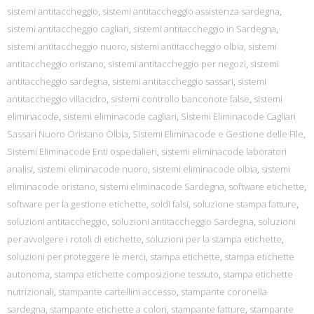
sistemi antitaccheggio
,
sistemi antitaccheggio assistenza sardegna
,
sistemi antitaccheggio cagliari
,
sistemi antitaccheggio in Sardegna
,
sistemi antitaccheggio nuoro
,
sistemi antitaccheggio olbia
,
sistemi
antitaccheggio oristano
,
sistemi antitaccheggio per negozi
,
sistemi
antitaccheggio sardegna
,
sistemi antitaccheggio sassari
,
sistemi
antitaccheggio villacidro
,
sistemi controllo banconote false
,
sistemi
eliminacode
,
sistemi eliminacode cagliari
,
Sistemi Eliminacode Cagliari
Sassari Nuoro Oristano Olbia
,
Sistemi Eliminacode e Gestione delle File
,
Sistemi Eliminacode Enti ospedalieri
,
sistemi eliminacode laboratori
analisi
,
sistemi eliminacode nuoro
,
sistemi eliminacode olbia
,
sistemi
eliminacode oristano
,
sistemi eliminacode Sardegna
,
software etichette
,
software per la gestione etichette
,
soldi falsi
,
soluzione stampa fatture
,
soluzioni antitaccheggio
,
soluzioni antitaccheggio Sardegna
,
soluzioni
per avvolgere i rotoli di etichette
,
soluzioni per la stampa etichette
,
soluzioni per proteggere le merci
,
stampa etichette
,
stampa etichette
autonoma
,
stampa etichette composizione tessuto
,
stampa etichette
nutrizionali
,
stampante cartellini accesso
,
stampante coronella
sardegna
,
stampante etichette a colori
,
stampante fatture
,
stampante