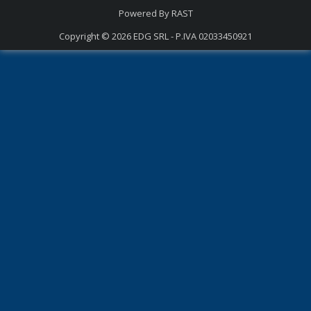
Powered By
RAST
Copyright © 2026
EDG SRL - P.IVA 02033450921