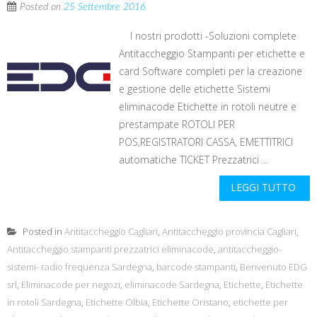
Posted on
25 Settembre 2016
I nostri prodotti -Soluzioni complete
Antitaccheggio Stampanti per etichette e
card Software completi per la creazione
e gestione delle etichette Sistemi
eliminacode Etichette in rotoli neutre e
prestampate ROTOLI PER
POS,REGISTRATORI CASSA, EMETTITRICI
automatiche TICKET Prezzatrici ...
LEGGI TUTTO
Posted in
Antitaccheggio Cagliari
,
Antitaccheggio provincia Cagliari
,
Antitaccheggio stampanti prezzatrici eliminacode
,
antitaccheggio-
sistemi- radio frequenza Sardegna
,
barcode stampanti
,
Benvenuto EDG
srl
,
Eliminacode per negozi
,
eliminacode Sardegna
,
Etichette
,
Etichette
in rotoli Sardegna
,
Etichette Olbia
,
Etichette Oristano
,
etichette per