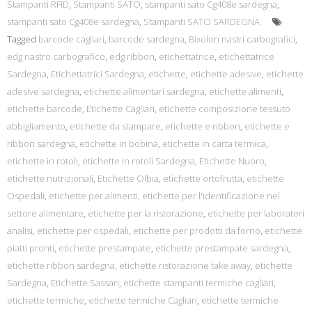
Stampanti RFID
,
Stampanti SATO
,
stampanti sato Cg408e sardegna
,
stampanti sato Cg408e sardegna
,
Stampanti SATO SARDEGNA
Tagged
barcode cagliari
,
barcode sardegna
,
Bixolon nastri carbografici
,
edg nastro carbografico
,
edg ribbon
,
etichettatrice
,
etichettatrice
Sardegna
,
Etichettatrici Sardegna
,
etichette
,
etichette adesive
,
etichette
adesive sardegna
,
etichette alimentari sardegna
,
etichette alimenti
,
etichette barcode
,
Etichette Cagliari
,
etichette composizione tessuto
abbigliamento
,
etichette da stampare
,
etichette e ribbon
,
etichette e
ribbon sardegna
,
etichette in bobina
,
etichette in carta termica
,
etichette in rotoli
,
etichette in rotoli Sardegna
,
Etichette Nuoro
,
etichette nutrizionali
,
Etichette Olbia
,
etichette ortofrutta
,
etichette
Ospedali
,
etichette per alimenti
,
etichette per l'identificazione nel
settore alimentare
,
etichette per la ristorazione
,
etichette per laboratori
analisi
,
etichette per ospedali
,
etichette per prodotti da forno
,
etichette
piatti pronti
,
etichette prestampate
,
etichette prestampate sardegna
,
etichette ribbon sardegna
,
etichette ristorazione take away
,
etichette
Sardegna
,
Etichette Sassari
,
etichette stampanti termiche cagliari
,
etichette termiche
,
etichette termiche Cagliari
,
etichette termiche