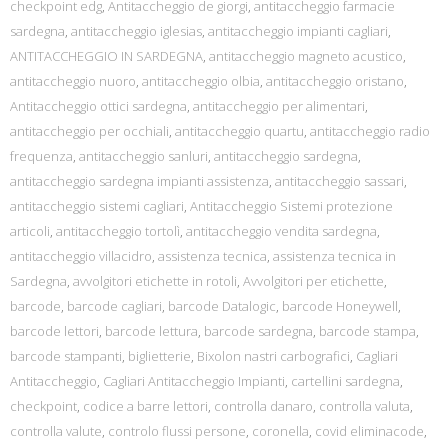
checkpoint edg
,
Antitaccheggio de giorgi
,
antitaccheggio farmacie
sardegna
,
antitaccheggio iglesias
,
antitaccheggio impianti cagliari
,
ANTITACCHEGGIO IN SARDEGNA
,
antitaccheggio magneto acustico
,
antitaccheggio nuoro
,
antitaccheggio olbia
,
antitaccheggio oristano
,
Antitaccheggio ottici sardegna
,
antitaccheggio per alimentari
,
antitaccheggio per occhiali
,
antitaccheggio quartu
,
antitaccheggio radio
frequenza
,
antitaccheggio sanluri
,
antitaccheggio sardegna
,
antitaccheggio sardegna impianti assistenza
,
antitaccheggio sassari
,
antitaccheggio sistemi cagliari
,
Antitaccheggio Sistemi protezione
articoli
,
antitaccheggio tortolì
,
antitaccheggio vendita sardegna
,
antitaccheggio villacidro
,
assistenza tecnica
,
assistenza tecnica in
Sardegna
,
avvolgitori etichette in rotoli
,
Avvolgitori per etichette
,
barcode
,
barcode cagliari
,
barcode Datalogic
,
barcode Honeywell
,
barcode lettori
,
barcode lettura
,
barcode sardegna
,
barcode stampa
,
barcode stampanti
,
biglietterie
,
Bixolon nastri carbografici
,
Cagliari
Antitaccheggio
,
Cagliari Antitaccheggio Impianti
,
cartellini sardegna
,
checkpoint
,
codice a barre lettori
,
controlla danaro
,
controlla valuta
,
controlla valute
,
controlo flussi persone
,
coronella
,
covid eliminacode
,