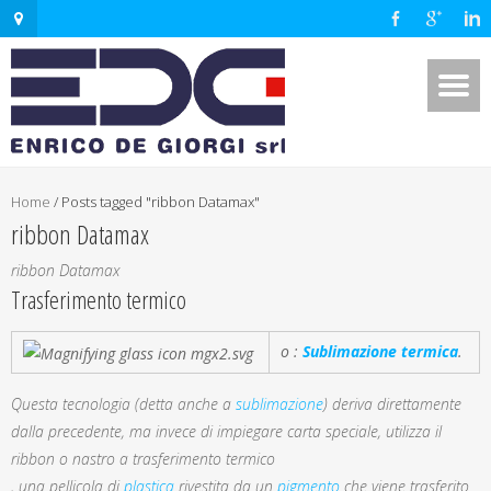
Home
/
Posts tagged "ribbon Datamax"
ribbon Datamax
ribbon Datamax
Trasferimento termico
o :
Sublimazione termica
.
Questa tecnologia (detta anche a
sublimazione
) deriva direttamente
dalla precedente, ma invece di impiegare carta speciale, utilizza il
ribbon o nastro a trasferimento termico
, una pellicola di
plastica
rivestita da un
pigmento
che viene trasferito