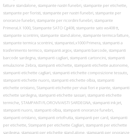
fatture standalone
,
stampante nastri funebri
,
stampante per etichette
,
stampante per fioristi
,
stampante per nastri funebri
,
stampante per
onoranze funebri
,
stampante per ricordini funebri
,
stampante
PrimeraLX 1000
,
Stampante SATO Cg408
,
stampante sato ws408 tt
,
stampante scontrini
,
stampante stand alone
,
stampante termica fatture
,
stampante termica scontrini
,
stampanteLx1000 Primera
,
stampanti a
trasferimento termico
,
stampanti argox
,
stampanti barcode
,
stampanti
barcode sardegna
,
stampanti cagliari
,
stampanti cartoncini
,
stampanti
emulazione Zebra
,
stampanti etichette
,
stampanti etichette autonome
,
stampanti etichette cagliari
,
stampanti etichette composizione tessuto
,
stampanti etichette nuoro
,
stampanti etichette olbia
,
stampanti
etichette oristano
,
Stampanti etichette per vivai fiori e piante
,
stampanti
etichette sardegna
,
stampanti etichette sassari
,
stampanti etichette
termiche
,
STAMPANTI FLOROVIVAISTI SARDEGNA
,
stampanti ink jet
,
stampanti nuoro
,
stampanti olbia
,
stampanti onoranze funebri
,
stampanti oristano
,
stampanti ortofrutta
,
stampanti per card
,
stampanti
per etichette
,
Stampanti per etichette Cagliari
,
stampanti per etichette
sardegna
,
stampanti per etichette stand alone
,
stampanti per onoranze