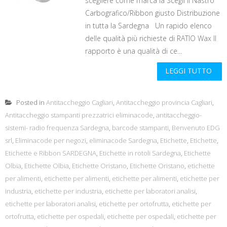
scegliere come marca la Scegli il Nastro
Carbografico/Ribbon giusto Distribuzione
in tutta la Sardegna Un rapido elenco
delle qualità più richieste di RATIO Wax Il
rapporto è una qualità di ce...
LEGGI TUTTO
Posted in
Antitaccheggio Cagliari
,
Antitaccheggio provincia Cagliari
,
Antitaccheggio stampanti prezzatrici eliminacode
,
antitaccheggio-
sistemi- radio frequenza Sardegna
,
barcode stampanti
,
Benvenuto EDG
srl
,
Eliminacode per negozi
,
eliminacode Sardegna
,
Etichette
,
Etichette
,
Etichette e Ribbon SARDEGNA
,
Etichette in rotoli Sardegna
,
Etichette
Olbia
,
Etichette Olbia
,
Etichette Oristano
,
Etichette Oristano
,
etichette
per alimenti
,
etichette per alimenti
,
etichette per alimenti
,
etichette per
industria
,
etichette per industria
,
etichette per laboratori analisi
,
etichette per laboratori analisi
,
etichette per ortofrutta
,
etichette per
ortofrutta
,
etichette per ospedali
,
etichette per ospedali
,
etichette per