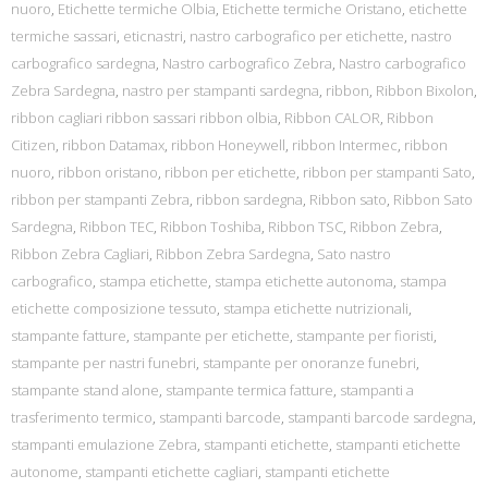
nuoro
,
Etichette termiche Olbia
,
Etichette termiche Oristano
,
etichette
termiche sassari
,
eticnastri
,
nastro carbografico per etichette
,
nastro
carbografico sardegna
,
Nastro carbografico Zebra
,
Nastro carbografico
Zebra Sardegna
,
nastro per stampanti sardegna
,
ribbon
,
Ribbon Bixolon
,
ribbon cagliari ribbon sassari ribbon olbia
,
Ribbon CALOR
,
Ribbon
Citizen
,
ribbon Datamax
,
ribbon Honeywell
,
ribbon Intermec
,
ribbon
nuoro
,
ribbon oristano
,
ribbon per etichette
,
ribbon per stampanti Sato
,
ribbon per stampanti Zebra
,
ribbon sardegna
,
Ribbon sato
,
Ribbon Sato
Sardegna
,
Ribbon TEC
,
Ribbon Toshiba
,
Ribbon TSC
,
Ribbon Zebra
,
Ribbon Zebra Cagliari
,
Ribbon Zebra Sardegna
,
Sato nastro
carbografico
,
stampa etichette
,
stampa etichette autonoma
,
stampa
etichette composizione tessuto
,
stampa etichette nutrizionali
,
stampante fatture
,
stampante per etichette
,
stampante per fioristi
,
stampante per nastri funebri
,
stampante per onoranze funebri
,
stampante stand alone
,
stampante termica fatture
,
stampanti a
trasferimento termico
,
stampanti barcode
,
stampanti barcode sardegna
,
stampanti emulazione Zebra
,
stampanti etichette
,
stampanti etichette
autonome
,
stampanti etichette cagliari
,
stampanti etichette