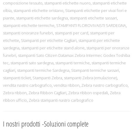
composizione tessuto
,
stampanti etichette nuoro
,
stampanti etichette
olbia
,
stampanti etichette oristano
,
Stampanti etichette per vivai fiori e
piante
,
stampanti etichette sardegna
,
stampanti etichette sassari
,
stampanti etichette termiche
,
STAMPANTI FLOROVIVAISTI SARDEGNA
,
stampanti onoranze funebri
,
stampanti per card
,
stampanti per
etichette
,
Stampanti per etichette Cagliari
,
stampanti per etichette
sardegna
,
stampanti per etichette stand alone
,
stampanti per onoranze
funebri
,
stampanti Sato Citizen Datamax Zebra Intermec Godex Toshiba
tec
,
stampanti sato sardegna
,
stampanti termiche
,
stampanti termiche
cagliari
,
stampanti termiche Sardegna
,
Stampanti termiche sassari
,
stampanti ticket
,
Stampanti Zebra
,
stampanti Zebra (emulazione)
,
vendita nastro carbografico
,
vendita ribbon
,
Zebra nastro carbografico
,
Zebra ribbon
,
Zebra Ribbon Cagliari
,
Zebra ribbon ospedali
,
Zebra
ribbon ufficio
,
Zebra stampanti nastro carbografico
I nostri prodotti -Soluzioni complete