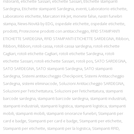
ristoranti
,
etichette Sassari
,
etichette Sassari
,
Etichette stampanti
Sardegna
,
Etichette stampanti Sardegna
,
eventi
,
Laboratorio etichette
,
Laboratorio etichette
,
Marcatori Ink Jet
,
monete false
,
nastri funebri
stampa
,
News-Novità by EDG
,
ospedale etichette
,
ospedale etichette
,
prodotti
,
Protezione prodotti con antitaccheggio
,
RFID STAMPANTI
ETICHETTE SARDEGNA
,
RFID STAMPANTI ETICHETTE SARDEGNA
,
Ribbon
,
Ribbon
,
Ribbon
,
rotoli cassa
,
rotoli cassa sardegna
,
rotoli etichette
Cagliari
,
rotoli etichette Cagliari
,
rotoli etichette Sardegna
,
rotoli
etichette Sassari
,
rotoli etichette Sassari
,
rotoli pos
,
SATO SARDEGNA
,
SATO SARDEGNA
,
SATO stampanti Sardegna
,
SATO stampanti
Sardegna
,
Sistemi antitaccheggio Checkpoint
,
Sistemi Antitaccheggio
Sardegna
,
sistemi eliminacode
,
Soluzioni Antitaccheggio SARDEGNA
,
Soluzioni per l'etichettatura
,
Soluzioni per l’etichettatura
,
stampanti
barcode sardegna
,
stampanti barcode sardegna
,
stampanti industriali
,
stampanti industriali
,
stampanti logistica
,
stampanti logistica
,
stampanti
mobili
,
stampanti mobili
,
stampanti onoranze funebri
,
Stampanti per
card e badge
,
Stampanti per card e badge
,
Stampanti per etichette
,
Stampanti per etichette
,
stampanti per la logistica
,
Stampanti RFID
,