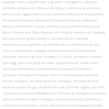
Datalogic Lettori
,
edg etichette
,
edg nastro carbografico
,
edg rotoli
etichette
,
eliminacode
,
Eliminacode Alghero
,
eliminacode ambulanti
,
eliminacode Cagliari
,
Eliminacode Carbonia
,
eliminacode enti pubbilici
,
eliminacode farmacie
,
eliminacode frutta
,
Eliminacode Laboratori
,
eliminacode laboratori medici
,
eliminacode macellerie
,
Eliminacode
Nuoro
,
Eliminacode Olbia
,
Eliminacode Oristano
,
eliminacode ospedali
,
eliminacode per grandi strutture
,
eliminacode per ospedali
,
eliminacode per supermercati
,
Eliminacode rotoli
,
Eliminacode San
Gavino
,
eliminacode Sardegna
,
eliminacode Sassari
,
Eliminacode
Villacidro
,
Eliminacode Visel
,
emettitrici scontrini
,
emettitrici scontrini
parcheggi
,
enrico de giorgi etichette
,
epson etichette
,
epson rotoli
etichette
,
etichettatrice
,
etichettatrice Sardegna
,
Etichettatrici
Sardegna
,
etichette
,
etichette a colori
,
etichette adesive
,
etichette
adesive sardegna
,
etichette alimentari sardegna
,
etichette alimenti
,
etichette antitaccheggio
,
etichette barcode
,
Etichette Cagliari
,
etichette
composizione tessuto abbigliamento
,
etichette da stampare
,
etichette e
ribbon
,
etichette e ribbon sardegna
,
etichette in bobina
,
etichette in
carta termica
,
etichette in rotoli
,
etichette in rotoli Sardegna
,
Etichette