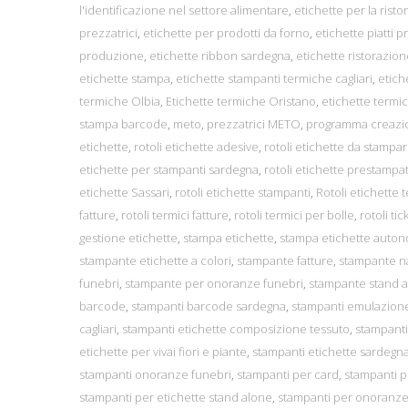
l'identificazione nel settore alimentare
,
etichette per la rist
prezzatrici
,
etichette per prodotti da forno
,
etichette piatti p
produzione
,
etichette ribbon sardegna
,
etichette ristorazio
etichette stampa
,
etichette stampanti termiche cagliari
,
etich
termiche Olbia
,
Etichette termiche Oristano
,
etichette termic
stampa barcode
,
meto
,
prezzatrici METO
,
programma creazio
etichette
,
rotoli etichette adesive
,
rotoli etichette da stampa
etichette per stampanti sardegna
,
rotoli etichette prestampa
etichette Sassari
,
rotoli etichette stampanti
,
Rotoli etichette 
fatture
,
rotoli termici fatture
,
rotoli termici per bolle
,
rotoli tic
gestione etichette
,
stampa etichette
,
stampa etichette auto
stampante etichette a colori
,
stampante fatture
,
stampante na
funebri
,
stampante per onoranze funebri
,
stampante stand 
barcode
,
stampanti barcode sardegna
,
stampanti emulazion
cagliari
,
stampanti etichette composizione tessuto
,
stampanti
etichette per vivai fiori e piante
,
stampanti etichette sardegn
stampanti onoranze funebri
,
stampanti per card
,
stampanti p
stampanti per etichette stand alone
,
stampanti per onoranze