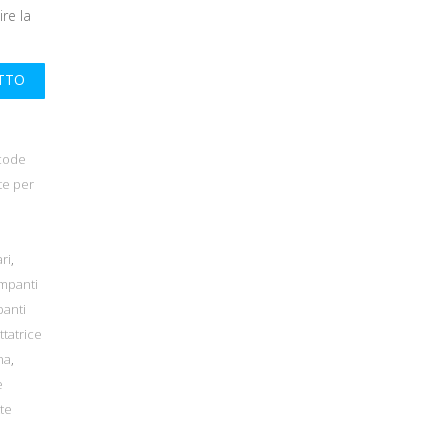
ire la
UTTO
code
te per
,
ri
,
mpanti
panti
ttatrice
na
,
e
tte