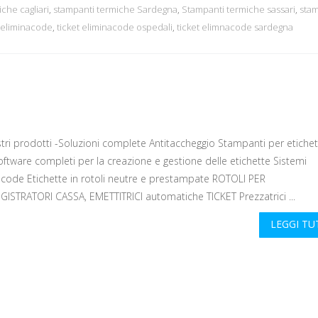
che cagliari
,
stampanti termiche Sardegna
,
Stampanti termiche sassari
,
stam
t eliminacode
,
ticket eliminacode ospedali
,
ticket elimnacode sardegna
ri prodotti -Soluzioni complete Antitaccheggio Stampanti per etichet
oftware completi per la creazione e gestione delle etichette Sistemi
acode Etichette in rotoli neutre e prestampate ROTOLI PER
GISTRATORI CASSA, EMETTITRICI automatiche TICKET Prezzatrici ...
LEGGI T