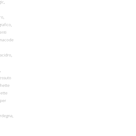
gic
,
ro
,
rafico
,
enti
inacode
lacidro
,
,
essuto
chette
hette
 per
ardegna
,