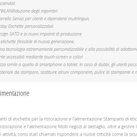
aziendali
N/WLAN
Riduzione degli ingombri.
arrello
Servizi per clienti e dipendenti multilingua,
splay
Etichette personalizzabili
esign SATO e ai nuovi impianti di produzione
ichette flessibile di nuova generazione,
a tecnologia estremamente personalizzabile e alla possibilità di adattame
te accessibili mediante touch-screen a colori
zzo simile a quella di smartphone o tablet. In caso di dubbi, gli utenti poss
eriale da stampare, sostituire alcuni componenti, pulire la stampante e m
alimentazione
ti di etichette per la ristorazione e l'alimentazione Stampanti di eti
ristorazione e l'alimentazione Molti negozi al dettaglio, oltre a gestire 
 attività, sono stati chiamati rispondere a nuove criticità come la sic