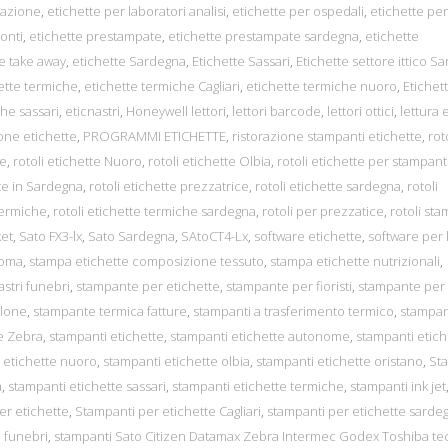
orazione
,
etichette per laboratori analisi
,
etichette per ospedali
,
etichette per
ronti
,
etichette prestampate
,
etichette prestampate sardegna
,
etichette
ne take away
,
etichette Sardegna
,
Etichette Sassari
,
Etichette settore ittico S
ette termiche
,
etichette termiche Cagliari
,
etichette termiche nuoro
,
Etichet
he sassari
,
eticnastri
,
Honeywell lettori
,
lettori barcode
,
lettori ottici
,
lettura 
ne etichette
,
PROGRAMMI ETICHETTE
,
ristorazione stampanti etichette
,
rot
re
,
rotoli etichette Nuoro
,
rotoli etichette Olbia
,
rotoli etichette per stampant
te in Sardegna
,
rotoli etichette prezzatrice
,
rotoli etichette sardegna
,
rotoli
termiche
,
rotoli etichette termiche sardegna
,
rotoli per prezzatice
,
rotoli sta
ket
,
Sato FX3-lx
,
Sato Sardegna
,
SAtoCT4-Lx
,
software etichette
,
software per 
noma
,
stampa etichette composizione tessuto
,
stampa etichette nutrizionali
,
stri funebri
,
stampante per etichette
,
stampante per fioristi
,
stampante per 
alone
,
stampante termica fatture
,
stampanti a trasferimento termico
,
stampan
e Zebra
,
stampanti etichette
,
stampanti etichette autonome
,
stampanti etich
 etichette nuoro
,
stampanti etichette olbia
,
stampanti etichette oristano
,
St
a
,
stampanti etichette sassari
,
stampanti etichette termiche
,
stampanti ink jet
er etichette
,
Stampanti per etichette Cagliari
,
stampanti per etichette sarde
 funebri
,
stampanti Sato Citizen Datamax Zebra Intermec Godex Toshiba te