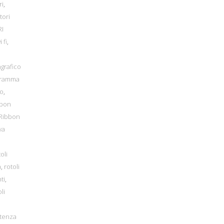
ri
,
tori
I
i fi
,
grafico
gramma
io
,
bbon
Ribbon
va
oli
a
,
rotoli
ti
,
li
tenza