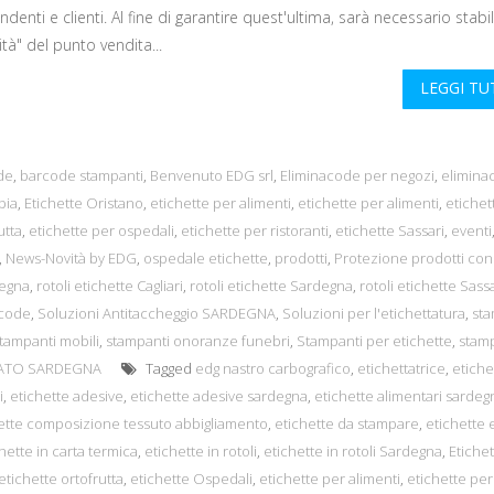
ndenti e clienti. Al fine di garantire quest'ultima, sarà necessario stabil
tà" del punto vendita...
LEGGI T
de
,
barcode stampanti
,
Benvenuto EDG srl
,
Eliminacode per negozi
,
elimina
bia
,
Etichette Oristano
,
etichette per alimenti
,
etichette per alimenti
,
etichet
utta
,
etichette per ospedali
,
etichette per ristoranti
,
etichette Sassari
,
eventi
,
News-Novità by EDG
,
ospedale etichette
,
prodotti
,
Protezione prodotti con
degna
,
rotoli etichette Cagliari
,
rotoli etichette Sardegna
,
rotoli etichette Sassa
acode
,
Soluzioni Antitaccheggio SARDEGNA
,
Soluzioni per l'etichettatura
,
sta
tampanti mobili
,
stampanti onoranze funebri
,
Stampanti per etichette
,
stam
SATO SARDEGNA
Tagged
edg nastro carbografico
,
etichettatrice
,
etiche
i
,
etichette adesive
,
etichette adesive sardegna
,
etichette alimentari sardeg
ette composizione tessuto abbigliamento
,
etichette da stampare
,
etichette 
hette in carta termica
,
etichette in rotoli
,
etichette in rotoli Sardegna
,
Etiche
etichette ortofrutta
,
etichette Ospedali
,
etichette per alimenti
,
etichette per