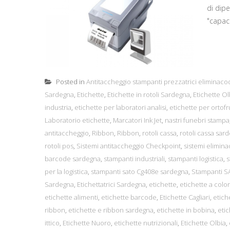
di dipe
"capaci
Posted in
Antitaccheggio stampanti prezzatrici eliminaco
Sardegna
,
Etichette
,
Etichette in rotoli Sardegna
,
Etichette Ol
industria
,
etichette per laboratori analisi
,
etichette per ortofr
Laboratorio etichette
,
Marcatori Ink Jet
,
nastri funebri stampa
antitaccheggio
,
Ribbon
,
Ribbon
,
rotoli cassa
,
rotoli cassa sar
rotoli pos
,
Sistemi antitaccheggio Checkpoint
,
sistemi elimin
barcode sardegna
,
stampanti industriali
,
stampanti logistica
,
s
per la logistica
,
stampanti sato Cg408e sardegna
,
Stampanti 
Sardegna
,
Etichettatrici Sardegna
,
etichette
,
etichette a color
etichette alimenti
,
etichette barcode
,
Etichette Cagliari
,
etich
ribbon
,
etichette e ribbon sardegna
,
etichette in bobina
,
etic
ittico
,
Etichette Nuoro
,
etichette nutrizionali
,
Etichette Olbia
,