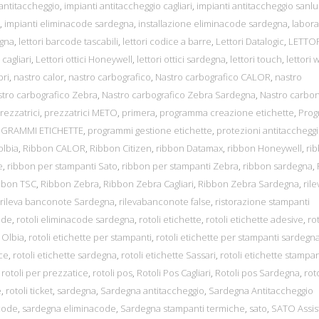
 antitaccheggio
,
impianti antitaccheggio cagliari
,
impianti antitaccheggio sanlu
,
impianti eliminacode sardegna
,
installazione eliminacode sardegna
,
labora
egna
,
lettori barcode tascabili
,
lettori codice a barre
,
Lettori Datalogic
,
LETTOR
i cagliari
,
Lettori ottici Honeywell
,
lettori ottici sardegna
,
lettori touch
,
lettori w
bri
,
nastro calor
,
nastro carbografico
,
Nastro carbografico CALOR
,
nastro
tro carbografico Zebra
,
Nastro carbografico Zebra Sardegna
,
Nastro carbon
rezzatrici
,
prezzatrici METO
,
primera
,
programma creazione etichette
,
Pro
GRAMMI ETICHETTE
,
programmi gestione etichette
,
protezioni antitacchegg
olbia
,
Ribbon CALOR
,
Ribbon Citizen
,
ribbon Datamax
,
ribbon Honeywell
,
ri
e
,
ribbon per stampanti Sato
,
ribbon per stampanti Zebra
,
ribbon sardegna
,
bbon TSC
,
Ribbon Zebra
,
Ribbon Zebra Cagliari
,
Ribbon Zebra Sardegna
,
rile
rileva banconote Sardegna
,
rilevabanconote false
,
ristorazione stampanti
ode
,
rotoli eliminacode sardegna
,
rotoli etichette
,
rotoli etichette adesive
,
rot
e Olbia
,
rotoli etichette per stampanti
,
rotoli etichette per stampanti sardegn
ice
,
rotoli etichette sardegna
,
rotoli etichette Sassari
,
rotoli etichette stampan
,
rotoli per prezzatice
,
rotoli pos
,
Rotoli Pos Cagliari
,
Rotoli pos Sardegna
,
roto
e
,
rotoli ticket
,
sardegna
,
Sardegna antitaccheggio
,
Sardegna Antitaccheggio
code
,
sardegna eliminacode
,
Sardegna stampanti termiche
,
sato
,
SATO Assis