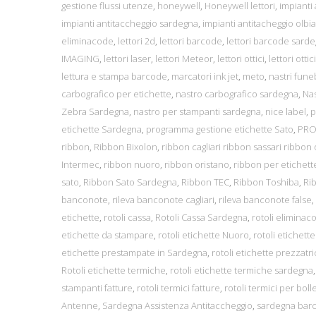
gestione flussi utenze
,
honeywell
,
Honeywell lettori
,
impianti
impianti antitaccheggio sardegna
,
impianti antitacheggio olbia
eliminacode
,
lettori 2d
,
lettori barcode
,
lettori barcode sard
IMAGING
,
lettori laser
,
lettori Meteor
,
lettori ottici
,
lettori ottic
lettura e stampa barcode
,
marcatori ink jet
,
meto
,
nastri fune
carbografico per etichette
,
nastro carbografico sardegna
,
Nas
Zebra Sardegna
,
nastro per stampanti sardegna
,
nice label
,
p
etichette Sardegna
,
programma gestione etichette Sato
,
PRO
ribbon
,
Ribbon Bixolon
,
ribbon cagliari ribbon sassari ribbon 
Intermec
,
ribbon nuoro
,
ribbon oristano
,
ribbon per etichett
sato
,
Ribbon Sato Sardegna
,
Ribbon TEC
,
Ribbon Toshiba
,
Ri
banconote
,
rileva banconote cagliari
,
rileva banconote false
,
etichette
,
rotoli cassa
,
Rotoli Cassa Sardegna
,
rotoli eliminac
etichette da stampare
,
rotoli etichette Nuoro
,
rotoli etichett
etichette prestampate in Sardegna
,
rotoli etichette prezzatr
Rotoli etichette termiche
,
rotoli etichette termiche sardegna
stampanti fatture
,
rotoli termici fatture
,
rotoli termici per boll
Antenne
,
Sardegna Assistenza Antitaccheggio
,
sardegna bar