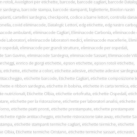
n rotoli
,
Avvolgitori per etichette
,
barcode
,
barcode cagliari
,
barcode Datalo
e sardegna
,
barcode stampa
,
barcode stampanti
,
biglietterie
,
Bixolon nastri
mpianti
,
cartellini sardegna
,
checkpoint
,
codice a barre lettori
,
controlla dana
onella
,
covid eliminacode
,
Datalogic Lettori
,
edg etichette
,
edg nastro carbog
nacode ambulanti
,
eliminacode Cagliari
,
Eliminacode Carbonia
,
eliminacode 
ode Laboratori
,
eliminacode laboratori medici
,
eliminacode macellerie
,
Elim
e ospedali
,
eliminacode per grandi strutture
,
eliminacode per ospedali
,
de San Gavino
,
eliminacode Sardegna
,
eliminacode Sassari
,
Eliminacode Vil
parcheggi
,
enrico de giorgi etichette
,
epson etichette
,
epson rotoli etichette
,
a
,
etichette
,
etichette a colori
,
etichette adesive
,
etichette adesive sardegna
ntitaccheggio
,
etichette barcode
,
Etichette Cagliari
,
etichette composizione t
chette e ribbon sardegna
,
etichette in bobina
,
etichette in carta termica
,
eti
te nutrizionali
,
Etichette Olbia
,
etichette ortofrutta
,
etichette Ospedali
,
etic
ntare
,
etichette per la ristorazione
,
etichette per laboratori analisi
,
etichette
 forno
,
etichette piatti pronti
,
etichette prestampate
,
etichette prestampate
etichette rigide antitaccheggio
,
etichette ristorazione take away
,
etichette S
 stampa
,
etichette stampanti termiche cagliari
,
etichette termiche
,
etichette
he Olbia
,
Etichette termiche Oristano
,
etichette termiche sassari
,
eticnastri
,