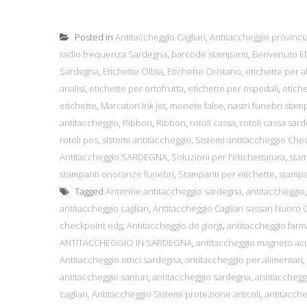
Posted in
Antitaccheggio Cagliari
,
Antitaccheggio provincia
radio frequenza Sardegna
,
barcode stampanti
,
Benvenuto ED
Sardegna
,
Etichette Olbia
,
Etichette Oristano
,
etichette per a
analisi
,
etichette per ortofrutta
,
etichette per ospedali
,
etiche
etichette
,
Marcatori Ink Jet
,
monete false
,
nastri funebri stam
antitaccheggio
,
Ribbon
,
Ribbon
,
rotoli cassa
,
rotoli cassa sar
rotoli pos
,
sistemi antitaccheggio
,
Sistemi antitaccheggio Che
Antitaccheggio SARDEGNA
,
Soluzioni per l'etichettatura
,
sta
stampanti onoranze funebri
,
Stampanti per etichette
,
stampan
Tagged
Antenne antitaccheggio sardegna
,
antitaccheggio
antitaccheggio cagliari
,
Antitaccheggio Cagliari sassari Nuoro 
checkpoint edg
,
Antitaccheggio de giorgi
,
antitaccheggio far
ANTITACCHEGGIO IN SARDEGNA
,
antitaccheggio magneto ac
Antitaccheggio ottici sardegna
,
antitaccheggio per alimentari
,
antitaccheggio sanluri
,
antitaccheggio sardegna
,
antitacchegg
cagliari
,
Antitaccheggio Sistemi protezione articoli
,
antitaccheg