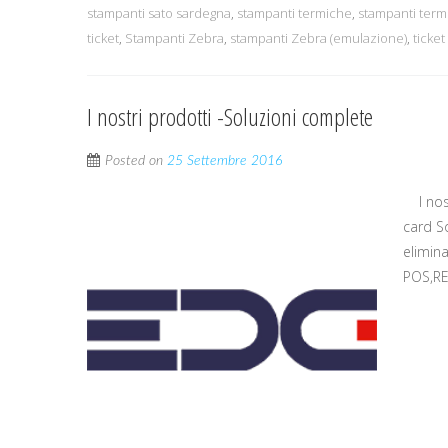
stampanti sato sardegna
,
stampanti termiche
,
stampanti termi
ticket
,
Stampanti Zebra
,
stampanti Zebra (emulazione)
,
ticke
I nostri prodotti -Soluzioni complete
Posted on
25 Settembre 2016
I nost
card S
elimin
POS,RE