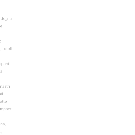
ardegna
,
te
e
oli
i
,
rotoli
mpanti
la
nastri
ti
ette
ampanti
,
gna
,
c
,