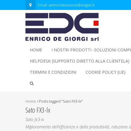
Email:
amministrazione@edgsrl.it
HOME
I NOSTRI PRODOTTI -SOLUZIONI COMP
HELPDESK (SUPPORTO DIRETTO ALLA CLIENTELA)
TERMINI E CONDIZIONI
COOKIE POLICY (UE)
Home
/
Posts tagged "Sato FX3-lx"
Sato FX3-lx
Sato fx3-lx
Miglioramento dell’efficienza e della produttività, riduzione d