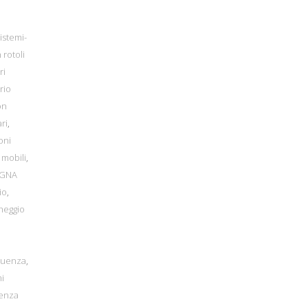
istemi-
 rotoli
ri
rio
on
ri
,
oni
 mobili
,
EGNA
io
,
heggio
equenza
,
mi
tenza