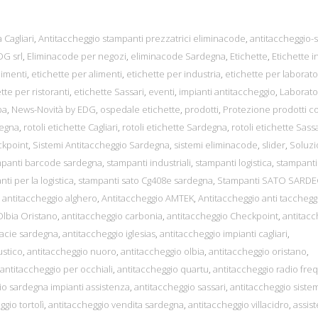
 Cagliari
,
Antitaccheggio stampanti prezzatrici eliminacode
,
antitaccheggio-s
G srl
,
Eliminacode per negozi
,
eliminacode Sardegna
,
Etichette
,
Etichette in
limenti
,
etichette per alimenti
,
etichette per industria
,
etichette per laborato
tte per ristoranti
,
etichette Sassari
,
eventi
,
impianti antitaccheggio
,
Laborato
pa
,
News-Novità by EDG
,
ospedale etichette
,
prodotti
,
Protezione prodotti c
degna
,
rotoli etichette Cagliari
,
rotoli etichette Sardegna
,
rotoli etichette Sassa
ckpoint
,
Sistemi Antitaccheggio Sardegna
,
sistemi eliminacode
,
slider
,
Soluzi
mpanti barcode sardegna
,
stampanti industriali
,
stampanti logistica
,
stampanti
ti per la logistica
,
stampanti sato Cg408e sardegna
,
Stampanti SATO SARD
,
antitaccheggio alghero
,
Antitaccheggio AMTEK
,
Antitaccheggio anti tacchegg
Olbia Oristano
,
antitaccheggio carbonia
,
antitaccheggio Checkpoint
,
antitacc
macie sardegna
,
antitaccheggio iglesias
,
antitaccheggio impianti cagliari
,
ustico
,
antitaccheggio nuoro
,
antitaccheggio olbia
,
antitaccheggio oristano
,
antitaccheggio per occhiali
,
antitaccheggio quartu
,
antitaccheggio radio fr
io sardegna impianti assistenza
,
antitaccheggio sassari
,
antitaccheggio siste
gio tortolì
,
antitaccheggio vendita sardegna
,
antitaccheggio villacidro
,
assis