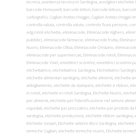
tecnica
,
assistenza tecnica in Sardegna
,
avvolgitori etichette i
barcode Honeywell
,
barcode lettori
,
barcode lettura
,
barcod
carbografici
,
Cagliari Antitaccheggio
,
Cagliari Antitaccheggio I
controlla valuta
,
controlla valute
,
controlo flussi persone
,
cor
edg rotoli etichette
,
eliminacode
,
Eliminacode Alghero
,
elimi
pubbilici
,
eliminacode farmacie
,
eliminacode frutta
,
Eliminac
Nuoro
,
Eliminacode Olbia
,
Eliminacode Oristano
,
eliminacod
eliminacode per supermercati
,
Eliminacode rotoli
,
Eliminaco
Eliminacode Visel
,
emettitrici scontrini
,
emettitrici scontrini 
etichettatrice
,
etichettatrice Sardegna
,
Etichettatrici Sardegn
etichette alimentari sardegna
,
etichette alimenti
,
etichette a
abbigliamento
,
etichette da stampare
,
etichette e ribbon
,
eti
in rotoli
,
etichette in rotoli Sardegna
,
Etichette Nuoro
,
etichet
per alimenti
,
etichette per l'identificazione nel settore alime
ospedali
,
etichette per prezzatrici
,
etichette per prodotti da
sardegna
,
etichette produzione
,
etichette ribbon sardegna
,
Etichette Sassari
,
Etichette settore ittico Sardegna
,
etichette
termiche Cagliari
,
etichette termiche nuoro
,
Etichette termic