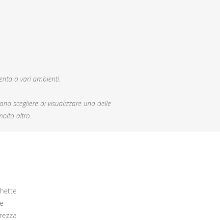
nto a vari ambienti.
ono scegliere di visualizzare una delle
olto altro.
chette
le
urezza