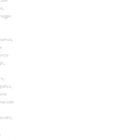
EGNA
io
,
heggio
equenza
,
mi
tenza
gic
,
ro
,
rafico
,
enti
inacode
lacidro
,
,