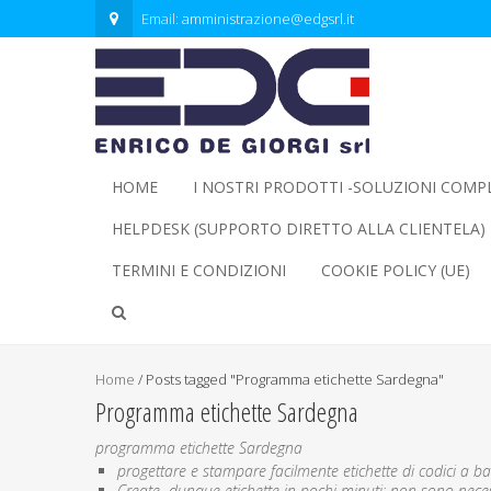
Email:
amministrazione@edgsrl.it
HOME
I NOSTRI PRODOTTI -SOLUZIONI COMP
HELPDESK (SUPPORTO DIRETTO ALLA CLIENTELA)
TERMINI E CONDIZIONI
COOKIE POLICY (UE)
Home
/
Posts tagged "Programma etichette Sardegna"
Programma etichette Sardegna
programma etichette Sardegna
progettare e stampare facilmente etichette di codici a b
Create dunque etichette in pochi minuti; non sono nec