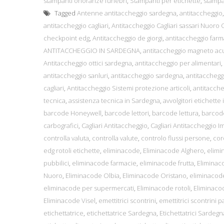
stampanti onoranze funebri
,
Stampanti per etichette
,
stampan
Tagged
Antenne antitaccheggio sardegna
,
antitaccheggio
antitaccheggio cagliari
,
Antitaccheggio Cagliari sassari Nuoro 
checkpoint edg
,
Antitaccheggio de giorgi
,
antitaccheggio far
ANTITACCHEGGIO IN SARDEGNA
,
antitaccheggio magneto ac
Antitaccheggio ottici sardegna
,
antitaccheggio per alimentari
,
antitaccheggio sanluri
,
antitaccheggio sardegna
,
antitacchegg
cagliari
,
Antitaccheggio Sistemi protezione articoli
,
antitaccheg
tecnica
,
assistenza tecnica in Sardegna
,
avvolgitori etichette i
barcode Honeywell
,
barcode lettori
,
barcode lettura
,
barcod
carbografici
,
Cagliari Antitaccheggio
,
Cagliari Antitaccheggio I
controlla valuta
,
controlla valute
,
controlo flussi persone
,
cor
edg rotoli etichette
,
eliminacode
,
Eliminacode Alghero
,
elimi
pubbilici
,
eliminacode farmacie
,
eliminacode frutta
,
Eliminac
Nuoro
,
Eliminacode Olbia
,
Eliminacode Oristano
,
eliminacod
eliminacode per supermercati
,
Eliminacode rotoli
,
Eliminaco
Eliminacode Visel
,
emettitrici scontrini
,
emettitrici scontrini 
etichettatrice
,
etichettatrice Sardegna
,
Etichettatrici Sardegn