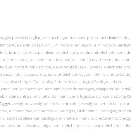
heggio provincia Cagliari
,
Antitaccheggio stampanti prezzatrici eliminacode
,
tampanti
,
Benvenuto EDG srl
,
Eliminacode per negozi
,
eliminacode Sardeg
tte Oristano
,
etichette per alimenti
,
etichette per alimenti
,
etichette per indu
ette per ospedali
,
etichette per ristoranti
,
etichette Sassari
,
eventi
,
impianti
e false
,
nastri funebri stampa
,
News-Novità by EDG
,
ospedale etichette
,
pro
li cassa
,
rotoli cassa sardegna
,
rotoli etichette Cagliari
,
rotoli etichette Sard
temi antitaccheggio Checkpoint
,
Sistemi Antitaccheggio Sardegna
,
sistemi
uzioni per l'etichettatura
,
stampanti barcode sardegna
,
stampanti industriali
ebri
,
Stampanti per etichette
,
stampanti per la logistica
,
stampanti sato Cg40
Tagged
avvolgitori
,
avvolgitori etichette in rotoli
,
Avvolgitori per etichette
,
cart
ebra
,
etichettatrice
,
etichettatrice Sardegna
,
Etichettatrici Sardegna
,
etichet
gna
,
etichette alimentari sardegna
,
etichette alimenti
,
etichette antitacchegg
 composizione tessuto abbigliamento
,
etichette da stampare
,
etichette e rib