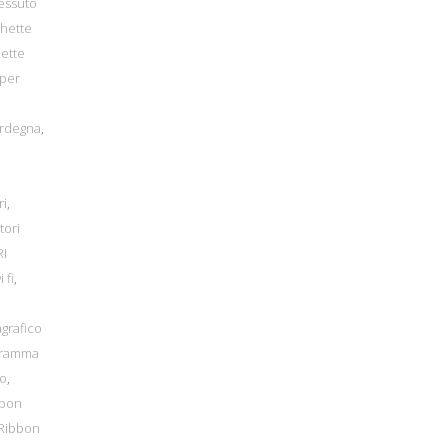
essuto
chette
hette
 per
ardegna
,
ri
,
tori
I
i fi
,
grafico
gramma
io
,
bbon
Ribbon