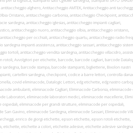
ti per la logistica
,
stampanti sato Cg408e sardegna
,
Stampanti SATO SARD
,
antitaccheggio alghero
,
Antitaccheggio AMTEK
,
Antitaccheggio anti tacchegg
Olbia Oristano
,
antitaccheggio carbonia
,
antitaccheggio Checkpoint
,
antitacc
macie sardegna
,
antitaccheggio iglesias
,
antitaccheggio impianti cagliari
,
ustico
,
antitaccheggio nuoro
,
antitaccheggio olbia
,
antitaccheggio oristano
,
antitaccheggio per occhiali
,
antitaccheggio quartu
,
antitaccheggio radio fr
io sardegna impianti assistenza
,
antitaccheggio sassari
,
antitaccheggio siste
gio tortolì
,
antitaccheggio vendita sardegna
,
antitaccheggio villacidro
,
assis
n rotoli
,
Avvolgitori per etichette
,
barcode
,
barcode cagliari
,
barcode Datalo
e sardegna
,
barcode stampa
,
barcode stampanti
,
biglietterie
,
Bixolon nastri
mpianti
,
cartellini sardegna
,
checkpoint
,
codice a barre lettori
,
controlla dana
onella
,
covid eliminacode
,
Datalogic Lettori
,
edg etichette
,
edg nastro carbog
nacode ambulanti
,
eliminacode Cagliari
,
Eliminacode Carbonia
,
eliminacode 
ode Laboratori
,
eliminacode laboratori medici
,
eliminacode macellerie
,
Elim
e ospedali
,
eliminacode per grandi strutture
,
eliminacode per ospedali
,
de San Gavino
,
eliminacode Sardegna
,
eliminacode Sassari
,
Eliminacode Vil
parcheggi
,
enrico de giorgi etichette
,
epson etichette
,
epson rotoli etichette
,
a
,
etichette
,
etichette a colori
,
etichette adesive
,
etichette adesive sardegna