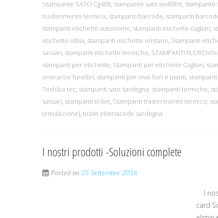
Stampante SATO Cg408
,
stampante sato ws408 tt
,
stampante 
trasferimento termico
,
stampanti barcode
,
stampanti barcod
stampanti etichette autonome
,
stampanti etichette cagliari
,
s
etichette olbia
,
stampanti etichette oristano
,
Stampanti etichet
sassari
,
stampanti etichette termiche
,
STAMPANTI FLOROVIV
stampanti per etichette
,
Stampanti per etichette Cagliari
,
sta
onoranze funebri
,
stampanti per vivai fiori e pianti
,
stampanti
Toshiba tec
,
stampanti sato sardegna
,
stampanti termiche
,
st
sassari
,
stampanti ticket
,
Stampanti trasferimento termico
,
st
(emulazione)
,
ticket elimnacode sardegna
I nostri prodotti -Soluzioni complete
Posted on
25 Settembre 2016
I nost
card S
elimin