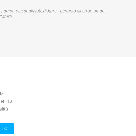
 stampa personalizzate.Ridurre pertanto gli errori umani
ttatura.
LUM
et . La
alità
UTTO