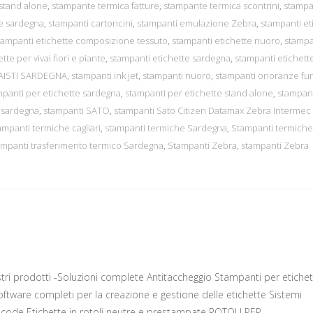
stand alone
,
stampante termica fatture
,
stampante termica scontrini
,
stampa
e sardegna
,
stampanti cartoncini
,
stampanti emulazione Zebra
,
stampanti et
tampanti etichette composizione tessuto
,
stampanti etichette nuoro
,
stampa
te per vivai fiori e piante
,
stampanti etichette sardegna
,
stampanti etichett
AISTI SARDEGNA
,
stampanti ink jet
,
stampanti nuoro
,
stampanti onoranze fu
mpanti per etichette sardegna
,
stampanti per etichette stand alone
,
stampant
 sardegna
,
stampanti SATO
,
stampanti Sato Citizen Datamax Zebra Interme
ampanti termiche cagliari
,
stampanti termiche Sardegna
,
Stampanti termiche
ampanti trasferimento termico Sardegna
,
Stampanti Zebra
,
stampanti Zebra
ri prodotti -Soluzioni complete Antitaccheggio Stampanti per etichet
oftware completi per la creazione e gestione delle etichette Sistemi
acode Etichette in rotoli neutre e prestampate ROTOLI PER