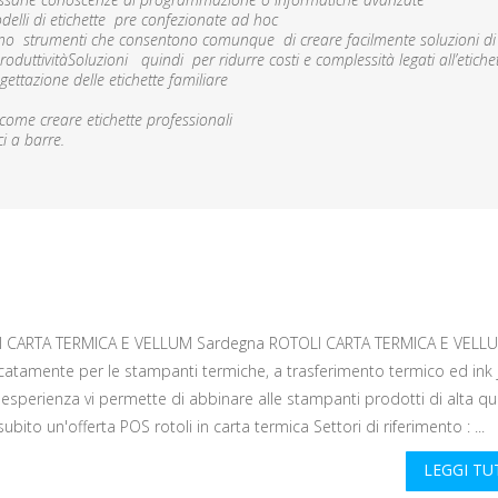
delli di etichette pre confezionate ad hoc
nno strumenti che consentono comunque di creare facilmente soluzioni di
uttivitàSoluzioni quindi per ridurre costi e complessità legati all’etiche
gettazione delle etichette familiare
come creare etichette professionali
i a barre.
I CARTA TERMICA E VELLUM Sardegna ROTOLI CARTA TERMICA E VEL
icatamente per le stampanti termiche, a trasferimento termico ed ink j
esperienza vi permette di abbinare alle stampanti prodotti di alta qu
subito un'offerta POS rotoli in carta termica Settori di riferimento : ...
LEGGI T