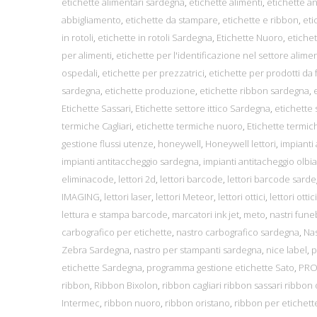
etichette alimentari sardegna
,
etichette alimenti
,
etichette a
abbigliamento
,
etichette da stampare
,
etichette e ribbon
,
eti
in rotoli
,
etichette in rotoli Sardegna
,
Etichette Nuoro
,
etichet
per alimenti
,
etichette per l'identificazione nel settore alime
ospedali
,
etichette per prezzatrici
,
etichette per prodotti da
sardegna
,
etichette produzione
,
etichette ribbon sardegna
,
Etichette Sassari
,
Etichette settore ittico Sardegna
,
etichette
termiche Cagliari
,
etichette termiche nuoro
,
Etichette termic
gestione flussi utenze
,
honeywell
,
Honeywell lettori
,
impianti
impianti antitaccheggio sardegna
,
impianti antitacheggio olbia
eliminacode
,
lettori 2d
,
lettori barcode
,
lettori barcode sard
IMAGING
,
lettori laser
,
lettori Meteor
,
lettori ottici
,
lettori ottic
lettura e stampa barcode
,
marcatori ink jet
,
meto
,
nastri fune
carbografico per etichette
,
nastro carbografico sardegna
,
Nas
Zebra Sardegna
,
nastro per stampanti sardegna
,
nice label
,
p
etichette Sardegna
,
programma gestione etichette Sato
,
PRO
ribbon
,
Ribbon Bixolon
,
ribbon cagliari ribbon sassari ribbon 
Intermec
,
ribbon nuoro
,
ribbon oristano
,
ribbon per etichett