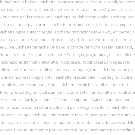
li
,
etichette in bobina
,
etichette in carta termica
,
etichette in rotoli
,
etichette
nutrizionali
,
Etichette Olbia
,
etichette ortofrutta
,
etichette Ospedali
,
etichet
e
,
etichette per la ristorazione
,
etichette per laboratori analisi
,
etichette per
 forno
,
etichette piatti pronti
,
etichette prestampate
,
etichette prestampate
etichette rigide antitaccheggio
,
etichette ristorazione take away
,
etichette S
 stampa
,
etichette stampanti termiche cagliari
,
etichette termiche
,
etichette
he Olbia
,
Etichette termiche Oristano
,
etichette termiche sassari
,
eticnastri
,
ione etichette
,
Programma etichette Sardegna
,
programma gestione etiche
,
ristorazione stampanti etichette
,
rotoli cassa
,
Rotoli Cassa Sardegna
,
rotoli
toli etichette adesive
,
rotoli etichette da stampare
,
rotoli etichette Nuoro
,
ro
te per stampanti sardegna
,
rotoli etichette prestampate in Sardegna
,
rotoli et
,
rotoli etichette stampanti
,
Rotoli etichette termiche
,
rotoli etichette termic
Rotoli pos Sardegna
,
rotoli stampanti fatture
,
rotoli termici fatture
,
rotoli ter
enza tecnica Sardegna
,
Sato EDG
,
sato stampante CG408tt
,
Sato Stampanti
tte
,
soluzione stampa fatture
,
soluzioni per avvolgere i rotoli di etichette
,
sol
autonoma
,
stampa etichette composizione tessuto
,
stampa etichette nutrizio
,
stampante etichette a colori
,
stampante fatture
,
stampante fatture standal
 nastri funebri
,
stampante per onoranze funebri
,
stampante per ricordini 