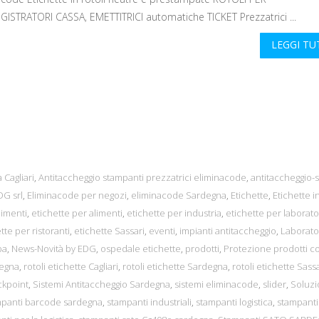
GISTRATORI CASSA, EMETTITRICI automatiche TICKET Prezzatrici ...
LEGGI T
 Cagliari
,
Antitaccheggio stampanti prezzatrici eliminacode
,
antitaccheggio-s
G srl
,
Eliminacode per negozi
,
eliminacode Sardegna
,
Etichette
,
Etichette in
limenti
,
etichette per alimenti
,
etichette per industria
,
etichette per laborato
tte per ristoranti
,
etichette Sassari
,
eventi
,
impianti antitaccheggio
,
Laborato
pa
,
News-Novità by EDG
,
ospedale etichette
,
prodotti
,
Protezione prodotti c
degna
,
rotoli etichette Cagliari
,
rotoli etichette Sardegna
,
rotoli etichette Sassa
ckpoint
,
Sistemi Antitaccheggio Sardegna
,
sistemi eliminacode
,
slider
,
Soluzi
mpanti barcode sardegna
,
stampanti industriali
,
stampanti logistica
,
stampanti