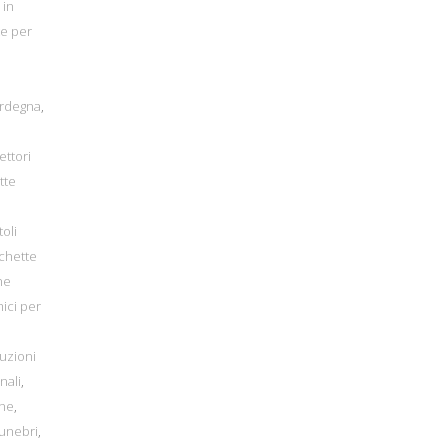
 in
te per
ardegna
,
lettori
tte
toli
ichette
he
mici per
uzioni
nali
,
one
,
funebri
,