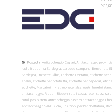
POS,RE
Posted in
Antitaccheggio Cagliari
,
Antitaccheggio provincia
radio frequenza Sardegna
,
barcode stampanti
,
Benvenuto ED
Sardegna
,
Etichette Olbia
,
Etichette Oristano
,
etichette per a
analisi
,
etichette per ortofrutta
,
etichette per ospedali
,
etiche
etichette
,
Marcatori Ink Jet
,
monete false
,
nastri funebri stam
antitaccheggio
,
Ribbon
,
Ribbon
,
rotoli cassa
,
rotoli cassa sar
rotoli pos
,
sistemi antitaccheggio
,
Sistemi antitaccheggio Che
Antitaccheggio SARDEGNA
,
Soluzioni per l'etichettatura
,
sta