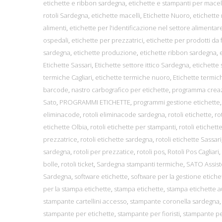
etichette e ribbon sardegna
,
etichette e stampanti per macel
rotoli Sardegna
,
etichette macelli
,
Etichette Nuoro
,
etichette 
alimenti
,
etichette per l'identificazione nel settore alimentar
ospedali
,
etichette per prezzatrici
,
etichette per prodotti da
sardegna
,
etichette produzione
,
etichette ribbon sardegna
,
Etichette Sassari
,
Etichette settore ittico Sardegna
,
etichette
termiche Cagliari
,
etichette termiche nuoro
,
Etichette termic
barcode
,
nastro carbografico per etichette
,
programma creaz
Sato
,
PROGRAMMI ETICHETTE
,
programmi gestione etichette
eliminacode
,
rotoli eliminacode sardegna
,
rotoli etichette
,
ro
etichette Olbia
,
rotoli etichette per stampanti
,
rotoli etichet
prezzatrice
,
rotoli etichette sardegna
,
rotoli etichette Sassari
sardegna
,
rotoli per prezzatice
,
rotoli pos
,
Rotoli Pos Cagliari
,
bolle
,
rotoli ticket
,
Sardegna stampanti termiche
,
SATO Assist
Sardegna
,
software etichette
,
software per la gestione etiche
per la stampa etichette
,
stampa etichette
,
stampa etichette 
stampante cartellini accesso
,
stampante coronella sardegna
stampante per etichette
,
stampante per fioristi
,
stampante per