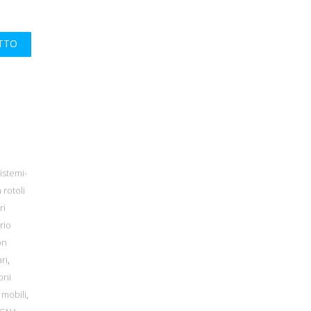
UTTO
istemi-
 rotoli
ri
rio
on
ri
,
oni
 mobili
,