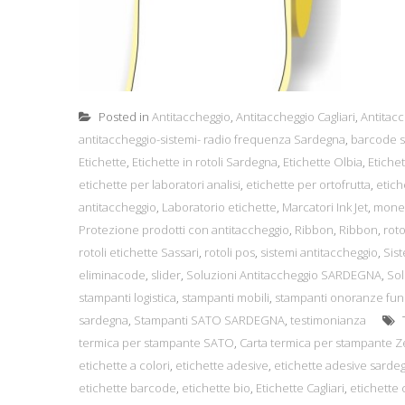
Posted in
Antitaccheggio
,
Antitaccheggio Cagliari
,
Antitacc
antitaccheggio-sistemi- radio frequenza Sardegna
,
barcode s
Etichette
,
Etichette in rotoli Sardegna
,
Etichette Olbia
,
Etiche
etichette per laboratori analisi
,
etichette per ortofrutta
,
etich
antitaccheggio
,
Laboratorio etichette
,
Marcatori Ink Jet
,
monet
Protezione prodotti con antitaccheggio
,
Ribbon
,
Ribbon
,
roto
rotoli etichette Sassari
,
rotoli pos
,
sistemi antitaccheggio
,
Sis
eliminacode
,
slider
,
Soluzioni Antitaccheggio SARDEGNA
,
Sol
stampanti logistica
,
stampanti mobili
,
stampanti onoranze fun
sardegna
,
Stampanti SATO SARDEGNA
,
testimonianza
termica per stampante SATO
,
Carta termica per stampante Z
etichette a colori
,
etichette adesive
,
etichette adesive sarde
etichette barcode
,
etichette bio
,
Etichette Cagliari
,
etichette