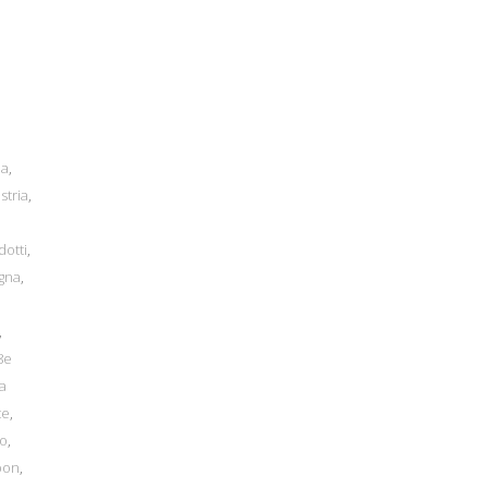
na
,
stria
,
dotti
,
egna
,
,
8e
a
te
,
io
,
bon
,