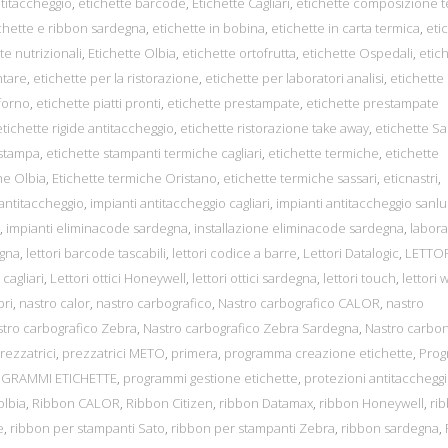
ntitaccheggio
,
etichette barcode
,
Etichette Cagliari
,
etichette composizione t
chette e ribbon sardegna
,
etichette in bobina
,
etichette in carta termica
,
eti
te nutrizionali
,
Etichette Olbia
,
etichette ortofrutta
,
etichette Ospedali
,
etic
ntare
,
etichette per la ristorazione
,
etichette per laboratori analisi
,
etichette
 forno
,
etichette piatti pronti
,
etichette prestampate
,
etichette prestampate
etichette rigide antitaccheggio
,
etichette ristorazione take away
,
etichette S
 stampa
,
etichette stampanti termiche cagliari
,
etichette termiche
,
etichette
he Olbia
,
Etichette termiche Oristano
,
etichette termiche sassari
,
eticnastri
,
 antitaccheggio
,
impianti antitaccheggio cagliari
,
impianti antitaccheggio sanlu
,
impianti eliminacode sardegna
,
installazione eliminacode sardegna
,
labora
egna
,
lettori barcode tascabili
,
lettori codice a barre
,
Lettori Datalogic
,
LETTOR
i cagliari
,
Lettori ottici Honeywell
,
lettori ottici sardegna
,
lettori touch
,
lettori w
bri
,
nastro calor
,
nastro carbografico
,
Nastro carbografico CALOR
,
nastro
tro carbografico Zebra
,
Nastro carbografico Zebra Sardegna
,
Nastro carbon
rezzatrici
,
prezzatrici METO
,
primera
,
programma creazione etichette
,
Pro
GRAMMI ETICHETTE
,
programmi gestione etichette
,
protezioni antitacchegg
olbia
,
Ribbon CALOR
,
Ribbon Citizen
,
ribbon Datamax
,
ribbon Honeywell
,
ri
e
,
ribbon per stampanti Sato
,
ribbon per stampanti Zebra
,
ribbon sardegna
,