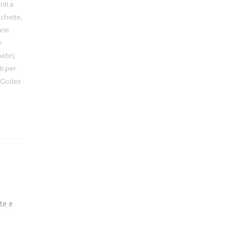
nti a
ichette
,
nti
e
nebri
,
i per
c Godex
te e