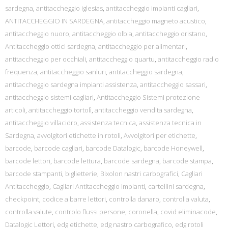
sardegna
,
antitaccheggio iglesias
,
antitaccheggio impianti cagliari
,
ANTITACCHEGGIO IN SARDEGNA
,
antitaccheggio magneto acustico
,
antitaccheggio nuoro
,
antitaccheggio olbia
,
antitaccheggio oristano
,
Antitaccheggio ottici sardegna
,
antitaccheggio per alimentari
,
antitaccheggio per occhiali
,
antitaccheggio quartu
,
antitaccheggio radio
frequenza
,
antitaccheggio sanluri
,
antitaccheggio sardegna
,
antitaccheggio sardegna impianti assistenza
,
antitaccheggio sassari
,
antitaccheggio sistemi cagliari
,
Antitaccheggio Sistemi protezione
articoli
,
antitaccheggio tortolì
,
antitaccheggio vendita sardegna
,
antitaccheggio villacidro
,
assistenza tecnica
,
assistenza tecnica in
Sardegna
,
avvolgitori etichette in rotoli
,
Avvolgitori per etichette
,
barcode
,
barcode cagliari
,
barcode Datalogic
,
barcode Honeywell
,
barcode lettori
,
barcode lettura
,
barcode sardegna
,
barcode stampa
,
barcode stampanti
,
biglietterie
,
Bixolon nastri carbografici
,
Cagliari
Antitaccheggio
,
Cagliari Antitaccheggio Impianti
,
cartellini sardegna
,
checkpoint
,
codice a barre lettori
,
controlla danaro
,
controlla valuta
,
controlla valute
,
controlo flussi persone
,
coronella
,
covid eliminacode
,
Datalogic Lettori
,
edg etichette
,
edg nastro carbografico
,
edg rotoli