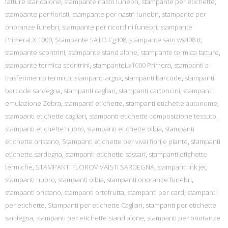
fatture standalone
,
stampante nastri funebri
,
stampante per etichette
,
stampante per fioristi
,
stampante per nastri funebri
,
stampante per
onoranze funebri
,
stampante per ricordini funebri
,
stampante
PrimeraLX 1000
,
Stampante SATO Cg408
,
stampante sato ws408 tt
,
stampante scontrini
,
stampante stand alone
,
stampante termica fatture
,
stampante termica scontrini
,
stampanteLx1000 Primera
,
stampanti a
trasferimento termico
,
stampanti argox
,
stampanti barcode
,
stampanti
barcode sardegna
,
stampanti cagliari
,
stampanti cartoncini
,
stampanti
emulazione Zebra
,
stampanti etichette
,
stampanti etichette autonome
,
stampanti etichette cagliari
,
stampanti etichette composizione tessuto
,
stampanti etichette nuoro
,
stampanti etichette olbia
,
stampanti
etichette oristano
,
Stampanti etichette per vivai fiori e piante
,
stampanti
etichette sardegna
,
stampanti etichette sassari
,
stampanti etichette
termiche
,
STAMPANTI FLOROVIVAISTI SARDEGNA
,
stampanti ink jet
,
stampanti nuoro
,
stampanti olbia
,
stampanti onoranze funebri
,
stampanti oristano
,
stampanti ortofrutta
,
stampanti per card
,
stampanti
per etichette
,
Stampanti per etichette Cagliari
,
stampanti per etichette
sardegna
,
stampanti per etichette stand alone
,
stampanti per onoranze