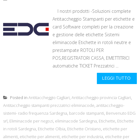
I nostri prodotti -Soluzioni complete
Antitaccheggio Stampanti per etichette e
card Software completi per la creazione
e gestione delle etichette Sistemi
eliminacode Etichette in rotoli neutre e
prestampate ROTOLI PER
POS,REGISTRATORI CASSA, EMETTITRICI
automatiche TICKET Prezzatrici ...
LEGGI TUTTO
Posted in
Antitaccheggio Cagliari
,
Antitaccheggio provincia Cagliari
,
Antitaccheggio stampanti prezzatrici eliminacode
,
antitaccheggio-
sistemi- radio frequenza Sardegna
,
barcode stampanti
,
Benvenuto EDG
srl
,
Eliminacode per negozi
,
eliminacode Sardegna
,
Etichette
,
Etichette
in rotoli Sardegna
,
Etichette Olbia
,
Etichette Oristano
,
etichette per
alimenti
,
etichette per alimenti
,
etichette per industria
,
etichette per