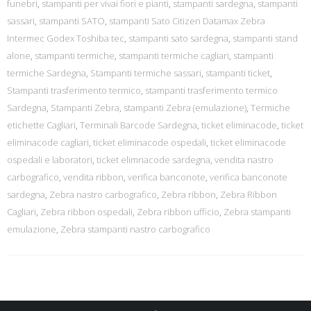
funebri
,
stampanti per vivai fiori e pianti
,
stampanti sardegna
,
stampanti
sassari
,
stampanti SATO
,
stampanti Sato Citizen Datamax Zebra
Intermec Godex Toshiba tec
,
stampanti sato sardegna
,
stampanti stand
alone
,
stampanti termiche
,
stampanti termiche cagliari
,
stampanti
termiche Sardegna
,
Stampanti termiche sassari
,
stampanti ticket
,
Stampanti trasferimento termico
,
stampanti trasferimento termico
Sardegna
,
Stampanti Zebra
,
stampanti Zebra (emulazione)
,
Termiche
etichette Cagliari
,
Terminali Barcode Sardegna
,
ticket eliminacode
,
ticket
eliminacode cagliari
,
ticket eliminacode ospedali
,
ticket eliminacode
ospedali e laboratori
,
ticket elimnacode sardegna
,
vendita nastro
carbografico
,
vendita ribbon
,
verifica banconote
,
verifica banconote
sardegna
,
Zebra nastro carbografico
,
Zebra ribbon
,
Zebra Ribbon
Cagliari
,
Zebra ribbon ospedali
,
Zebra ribbon ufficio
,
Zebra stampanti
emulazione
,
Zebra stampanti nastro carbografico