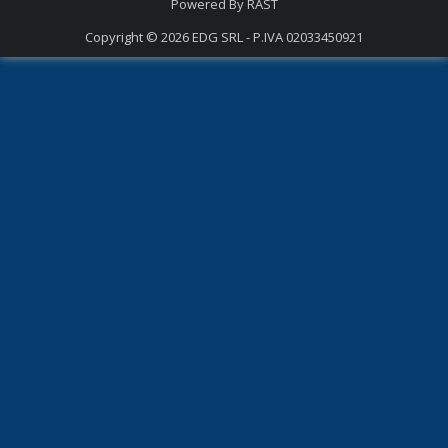
Powered By
RAST
Copyright © 2026
EDG SRL - P.IVA 02033450921