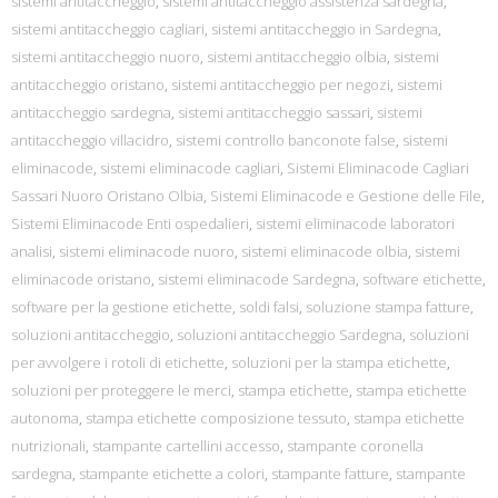
sistemi antitaccheggio
,
sistemi antitaccheggio assistenza sardegna
,
sistemi antitaccheggio cagliari
,
sistemi antitaccheggio in Sardegna
,
sistemi antitaccheggio nuoro
,
sistemi antitaccheggio olbia
,
sistemi
antitaccheggio oristano
,
sistemi antitaccheggio per negozi
,
sistemi
antitaccheggio sardegna
,
sistemi antitaccheggio sassari
,
sistemi
antitaccheggio villacidro
,
sistemi controllo banconote false
,
sistemi
eliminacode
,
sistemi eliminacode cagliari
,
Sistemi Eliminacode Cagliari
Sassari Nuoro Oristano Olbia
,
Sistemi Eliminacode e Gestione delle File
,
Sistemi Eliminacode Enti ospedalieri
,
sistemi eliminacode laboratori
analisi
,
sistemi eliminacode nuoro
,
sistemi eliminacode olbia
,
sistemi
eliminacode oristano
,
sistemi eliminacode Sardegna
,
software etichette
,
software per la gestione etichette
,
soldi falsi
,
soluzione stampa fatture
,
soluzioni antitaccheggio
,
soluzioni antitaccheggio Sardegna
,
soluzioni
per avvolgere i rotoli di etichette
,
soluzioni per la stampa etichette
,
soluzioni per proteggere le merci
,
stampa etichette
,
stampa etichette
autonoma
,
stampa etichette composizione tessuto
,
stampa etichette
nutrizionali
,
stampante cartellini accesso
,
stampante coronella
sardegna
,
stampante etichette a colori
,
stampante fatture
,
stampante