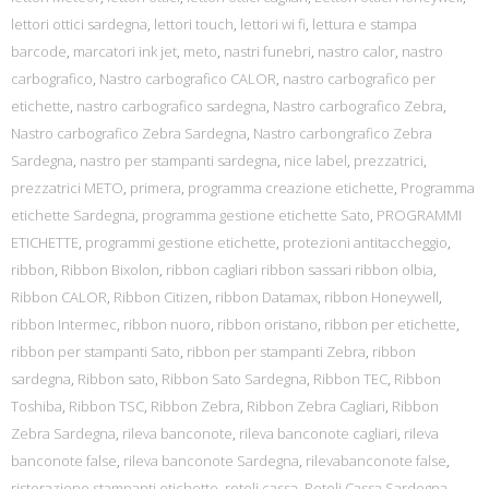
lettori ottici sardegna
,
lettori touch
,
lettori wi fi
,
lettura e stampa
barcode
,
marcatori ink jet
,
meto
,
nastri funebri
,
nastro calor
,
nastro
carbografico
,
Nastro carbografico CALOR
,
nastro carbografico per
etichette
,
nastro carbografico sardegna
,
Nastro carbografico Zebra
,
Nastro carbografico Zebra Sardegna
,
Nastro carbongrafico Zebra
Sardegna
,
nastro per stampanti sardegna
,
nice label
,
prezzatrici
,
prezzatrici METO
,
primera
,
programma creazione etichette
,
Programma
etichette Sardegna
,
programma gestione etichette Sato
,
PROGRAMMI
ETICHETTE
,
programmi gestione etichette
,
protezioni antitaccheggio
,
ribbon
,
Ribbon Bixolon
,
ribbon cagliari ribbon sassari ribbon olbia
,
Ribbon CALOR
,
Ribbon Citizen
,
ribbon Datamax
,
ribbon Honeywell
,
ribbon Intermec
,
ribbon nuoro
,
ribbon oristano
,
ribbon per etichette
,
ribbon per stampanti Sato
,
ribbon per stampanti Zebra
,
ribbon
sardegna
,
Ribbon sato
,
Ribbon Sato Sardegna
,
Ribbon TEC
,
Ribbon
Toshiba
,
Ribbon TSC
,
Ribbon Zebra
,
Ribbon Zebra Cagliari
,
Ribbon
Zebra Sardegna
,
rileva banconote
,
rileva banconote cagliari
,
rileva
banconote false
,
rileva banconote Sardegna
,
rilevabanconote false
,
ristorazione stampanti etichette
,
rotoli cassa
,
Rotoli Cassa Sardegna
,