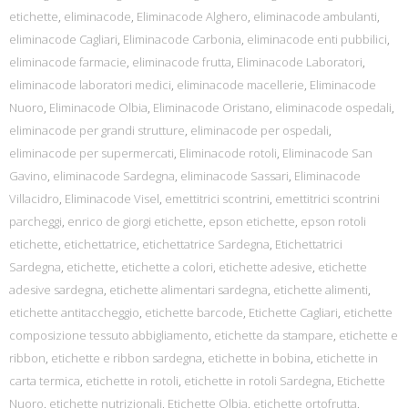
etichette
,
eliminacode
,
Eliminacode Alghero
,
eliminacode ambulanti
,
eliminacode Cagliari
,
Eliminacode Carbonia
,
eliminacode enti pubbilici
,
eliminacode farmacie
,
eliminacode frutta
,
Eliminacode Laboratori
,
eliminacode laboratori medici
,
eliminacode macellerie
,
Eliminacode
Nuoro
,
Eliminacode Olbia
,
Eliminacode Oristano
,
eliminacode ospedali
,
eliminacode per grandi strutture
,
eliminacode per ospedali
,
eliminacode per supermercati
,
Eliminacode rotoli
,
Eliminacode San
Gavino
,
eliminacode Sardegna
,
eliminacode Sassari
,
Eliminacode
Villacidro
,
Eliminacode Visel
,
emettitrici scontrini
,
emettitrici scontrini
parcheggi
,
enrico de giorgi etichette
,
epson etichette
,
epson rotoli
etichette
,
etichettatrice
,
etichettatrice Sardegna
,
Etichettatrici
Sardegna
,
etichette
,
etichette a colori
,
etichette adesive
,
etichette
adesive sardegna
,
etichette alimentari sardegna
,
etichette alimenti
,
etichette antitaccheggio
,
etichette barcode
,
Etichette Cagliari
,
etichette
composizione tessuto abbigliamento
,
etichette da stampare
,
etichette e
ribbon
,
etichette e ribbon sardegna
,
etichette in bobina
,
etichette in
carta termica
,
etichette in rotoli
,
etichette in rotoli Sardegna
,
Etichette
Nuoro
,
etichette nutrizionali
,
Etichette Olbia
,
etichette ortofrutta
,