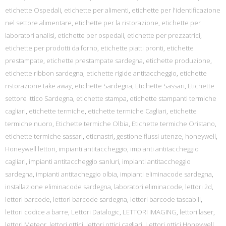
etichette Ospedali
,
etichette per alimenti
,
etichette per l'identificazione
nel settore alimentare
,
etichette per la ristorazione
,
etichette per
laboratori analisi
,
etichette per ospedali
,
etichette per prezzatrici
,
etichette per prodotti da forno
,
etichette piatti pronti
,
etichette
prestampate
,
etichette prestampate sardegna
,
etichette produzione
,
etichette ribbon sardegna
,
etichette rigide antitaccheggio
,
etichette
ristorazione take away
,
etichette Sardegna
,
Etichette Sassari
,
Etichette
settore ittico Sardegna
,
etichette stampa
,
etichette stampanti termiche
cagliari
,
etichette termiche
,
etichette termiche Cagliari
,
etichette
termiche nuoro
,
Etichette termiche Olbia
,
Etichette termiche Oristano
,
etichette termiche sassari
,
eticnastri
,
gestione flussi utenze
,
honeywell
,
Honeywell lettori
,
impianti antitaccheggio
,
impianti antitaccheggio
cagliari
,
impianti antitaccheggio sanluri
,
impianti antitaccheggio
sardegna
,
impianti antitacheggio olbia
,
impianti eliminacode sardegna
,
installazione eliminacode sardegna
,
laboratori eliminacode
,
lettori 2d
,
lettori barcode
,
lettori barcode sardegna
,
lettori barcode tascabili
,
lettori codice a barre
,
Lettori Datalogic
,
LETTORI IMAGING
,
lettori laser
,
lettori Meteor
,
lettori ottici
,
lettori ottici cagliari
,
Lettori ottici Honeywell
,