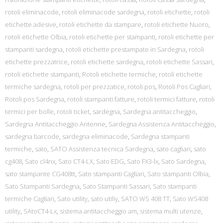
rotoli eliminacode
,
rotoli eliminacode sardegna
,
rotoli etichette
,
rotoli
etichette adesive
,
rotoli etichette da stampare
,
rotoli etichette Nuoro
,
rotoli etichette Olbia
,
rotoli etichette per stampanti
,
rotoli etichette per
stampanti sardegna
,
rotoli etichette prestampate in Sardegna
,
rotoli
etichette prezzatrice
,
rotoli etichette sardegna
,
rotoli etichette Sassari
,
rotoli etichette stampanti
,
Rotoli etichette termiche
,
rotoli etichette
termiche sardegna
,
rotoli per prezzatice
,
rotoli pos
,
Rotoli Pos Cagliari
,
Rotoli pos Sardegna
,
rotoli stampanti fatture
,
rotoli termici fatture
,
rotoli
termici per bolle
,
rotoli ticket
,
sardegna
,
Sardegna antitaccheggio
,
Sardegna Antitaccheggio Antenne
,
Sardegna Assistenza Antitaccheggio
,
sardegna barcode
,
sardegna eliminacode
,
Sardegna stampanti
termiche
,
sato
,
SATO Assistenza tecnica Sardegna
,
sato cagliari
,
sato
cg408
,
Sato cl4nx
,
Sato CT4-LX
,
Sato EDG
,
Sato FX3-lx
,
Sato Sardegna
,
sato stampante CG408tt
,
Sato stampanti Cagliari
,
Sato stampanti Olbia
,
Sato Stampanti Sardegna
,
Sato Stampanti Sassari
,
Sato stampanti
termiche Cagliari
,
Sato utility
,
sato utiliy
,
SATO WS 408 TT
,
Sato WS408
utility
,
SAtoCT4-Lx
,
sistema antitaccheggio am
,
sistema multi utenze
,