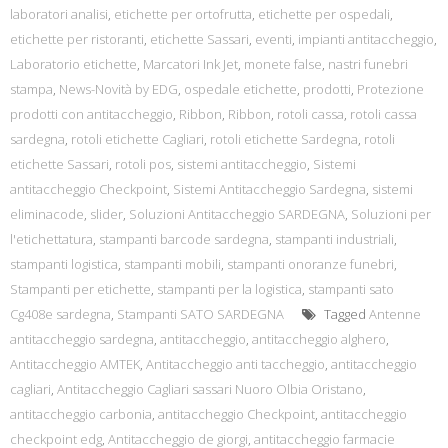
laboratori analisi
,
etichette per ortofrutta
,
etichette per ospedali
,
etichette per ristoranti
,
etichette Sassari
,
eventi
,
impianti antitaccheggio
,
Laboratorio etichette
,
Marcatori Ink Jet
,
monete false
,
nastri funebri
stampa
,
News-Novità by EDG
,
ospedale etichette
,
prodotti
,
Protezione
prodotti con antitaccheggio
,
Ribbon
,
Ribbon
,
rotoli cassa
,
rotoli cassa
sardegna
,
rotoli etichette Cagliari
,
rotoli etichette Sardegna
,
rotoli
etichette Sassari
,
rotoli pos
,
sistemi antitaccheggio
,
Sistemi
antitaccheggio Checkpoint
,
Sistemi Antitaccheggio Sardegna
,
sistemi
eliminacode
,
slider
,
Soluzioni Antitaccheggio SARDEGNA
,
Soluzioni per
l'etichettatura
,
stampanti barcode sardegna
,
stampanti industriali
,
stampanti logistica
,
stampanti mobili
,
stampanti onoranze funebri
,
Stampanti per etichette
,
stampanti per la logistica
,
stampanti sato
Cg408e sardegna
,
Stampanti SATO SARDEGNA
Tagged
Antenne
antitaccheggio sardegna
,
antitaccheggio
,
antitaccheggio alghero
,
Antitaccheggio AMTEK
,
Antitaccheggio anti taccheggio
,
antitaccheggio
cagliari
,
Antitaccheggio Cagliari sassari Nuoro Olbia Oristano
,
antitaccheggio carbonia
,
antitaccheggio Checkpoint
,
antitaccheggio
checkpoint edg
,
Antitaccheggio de giorgi
,
antitaccheggio farmacie