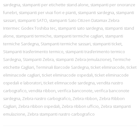
sardegna
,
stampanti per etichette stand alone
,
stampanti per onoranze
funebri
,
stampanti per vivai fiori e pianti
,
stampanti sardegna
,
stampanti
sassari
,
stampanti SATO
,
stampanti Sato Citizen Datamax Zebra
Intermec Godex Toshiba tec
,
stampanti sato sardegna
,
stampanti stand
alone
,
stampanti termiche
,
stampanti termiche cagliari
,
stampanti
termiche Sardegna
,
Stampanti termiche sassari
,
stampanti ticket
,
Stampanti trasferimento termico
,
stampanti trasferimento termico
Sardegna
,
Stampanti Zebra
,
stampanti Zebra (emulazione)
,
Termiche
etichette Cagliari
,
Terminali Barcode Sardegna
,
ticket eliminacode
,
ticket
eliminacode cagliari
,
ticket eliminacode ospedali
,
ticket eliminacode
ospedali e laboratori
,
ticket elimnacode sardegna
,
vendita nastro
carbografico
,
vendita ribbon
,
verifica banconote
,
verifica banconote
sardegna
,
Zebra nastro carbografico
,
Zebra ribbon
,
Zebra Ribbon
Cagliari
,
Zebra ribbon ospedali
,
Zebra ribbon ufficio
,
Zebra stampanti
emulazione
,
Zebra stampanti nastro carbografico