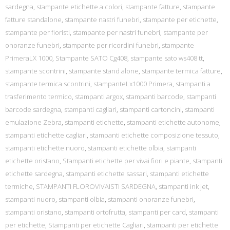
sardegna
,
stampante etichette a colori
,
stampante fatture
,
stampante
fatture standalone
,
stampante nastri funebri
,
stampante per etichette
,
stampante per fioristi
,
stampante per nastri funebri
,
stampante per
onoranze funebri
,
stampante per ricordini funebri
,
stampante
PrimeraLX 1000
,
Stampante SATO Cg408
,
stampante sato ws408 tt
,
stampante scontrini
,
stampante stand alone
,
stampante termica fatture
,
stampante termica scontrini
,
stampanteLx1000 Primera
,
stampanti a
trasferimento termico
,
stampanti argox
,
stampanti barcode
,
stampanti
barcode sardegna
,
stampanti cagliari
,
stampanti cartoncini
,
stampanti
emulazione Zebra
,
stampanti etichette
,
stampanti etichette autonome
,
stampanti etichette cagliari
,
stampanti etichette composizione tessuto
,
stampanti etichette nuoro
,
stampanti etichette olbia
,
stampanti
etichette oristano
,
Stampanti etichette per vivai fiori e piante
,
stampanti
etichette sardegna
,
stampanti etichette sassari
,
stampanti etichette
termiche
,
STAMPANTI FLOROVIVAISTI SARDEGNA
,
stampanti ink jet
,
stampanti nuoro
,
stampanti olbia
,
stampanti onoranze funebri
,
stampanti oristano
,
stampanti ortofrutta
,
stampanti per card
,
stampanti
per etichette
,
Stampanti per etichette Cagliari
,
stampanti per etichette