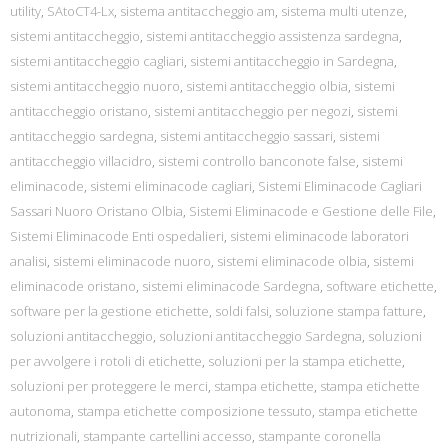
utility
,
SAtoCT4-Lx
,
sistema antitaccheggio am
,
sistema multi utenze
,
sistemi antitaccheggio
,
sistemi antitaccheggio assistenza sardegna
,
sistemi antitaccheggio cagliari
,
sistemi antitaccheggio in Sardegna
,
sistemi antitaccheggio nuoro
,
sistemi antitaccheggio olbia
,
sistemi
antitaccheggio oristano
,
sistemi antitaccheggio per negozi
,
sistemi
antitaccheggio sardegna
,
sistemi antitaccheggio sassari
,
sistemi
antitaccheggio villacidro
,
sistemi controllo banconote false
,
sistemi
eliminacode
,
sistemi eliminacode cagliari
,
Sistemi Eliminacode Cagliari
Sassari Nuoro Oristano Olbia
,
Sistemi Eliminacode e Gestione delle File
,
Sistemi Eliminacode Enti ospedalieri
,
sistemi eliminacode laboratori
analisi
,
sistemi eliminacode nuoro
,
sistemi eliminacode olbia
,
sistemi
eliminacode oristano
,
sistemi eliminacode Sardegna
,
software etichette
,
software per la gestione etichette
,
soldi falsi
,
soluzione stampa fatture
,
soluzioni antitaccheggio
,
soluzioni antitaccheggio Sardegna
,
soluzioni
per avvolgere i rotoli di etichette
,
soluzioni per la stampa etichette
,
soluzioni per proteggere le merci
,
stampa etichette
,
stampa etichette
autonoma
,
stampa etichette composizione tessuto
,
stampa etichette
nutrizionali
,
stampante cartellini accesso
,
stampante coronella