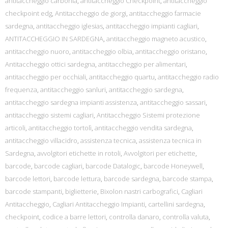
antitaccheggio carbonia
,
antitaccheggio Checkpoint
,
antitaccheggio
checkpoint edg
,
Antitaccheggio de giorgi
,
antitaccheggio farmacie
sardegna
,
antitaccheggio iglesias
,
antitaccheggio impianti cagliari
,
ANTITACCHEGGIO IN SARDEGNA
,
antitaccheggio magneto acustico
,
antitaccheggio nuoro
,
antitaccheggio olbia
,
antitaccheggio oristano
,
Antitaccheggio ottici sardegna
,
antitaccheggio per alimentari
,
antitaccheggio per occhiali
,
antitaccheggio quartu
,
antitaccheggio radio
frequenza
,
antitaccheggio sanluri
,
antitaccheggio sardegna
,
antitaccheggio sardegna impianti assistenza
,
antitaccheggio sassari
,
antitaccheggio sistemi cagliari
,
Antitaccheggio Sistemi protezione
articoli
,
antitaccheggio tortolì
,
antitaccheggio vendita sardegna
,
antitaccheggio villacidro
,
assistenza tecnica
,
assistenza tecnica in
Sardegna
,
avvolgitori etichette in rotoli
,
Avvolgitori per etichette
,
barcode
,
barcode cagliari
,
barcode Datalogic
,
barcode Honeywell
,
barcode lettori
,
barcode lettura
,
barcode sardegna
,
barcode stampa
,
barcode stampanti
,
biglietterie
,
Bixolon nastri carbografici
,
Cagliari
Antitaccheggio
,
Cagliari Antitaccheggio Impianti
,
cartellini sardegna
,
checkpoint
,
codice a barre lettori
,
controlla danaro
,
controlla valuta
,