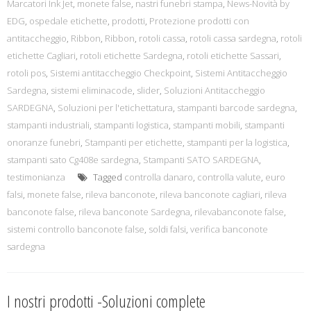
Marcatori Ink Jet
,
monete false
,
nastri funebri stampa
,
News-Novità by
EDG
,
ospedale etichette
,
prodotti
,
Protezione prodotti con
antitaccheggio
,
Ribbon
,
Ribbon
,
rotoli cassa
,
rotoli cassa sardegna
,
rotoli
etichette Cagliari
,
rotoli etichette Sardegna
,
rotoli etichette Sassari
,
rotoli pos
,
Sistemi antitaccheggio Checkpoint
,
Sistemi Antitaccheggio
Sardegna
,
sistemi eliminacode
,
slider
,
Soluzioni Antitaccheggio
SARDEGNA
,
Soluzioni per l'etichettatura
,
stampanti barcode sardegna
,
stampanti industriali
,
stampanti logistica
,
stampanti mobili
,
stampanti
onoranze funebri
,
Stampanti per etichette
,
stampanti per la logistica
,
stampanti sato Cg408e sardegna
,
Stampanti SATO SARDEGNA
,
testimonianza
Tagged
controlla danaro
,
controlla valute
,
euro
falsi
,
monete false
,
rileva banconote
,
rileva banconote cagliari
,
rileva
banconote false
,
rileva banconote Sardegna
,
rilevabanconote false
,
sistemi controllo banconote false
,
soldi falsi
,
verifica banconote
sardegna
I nostri prodotti -Soluzioni complete