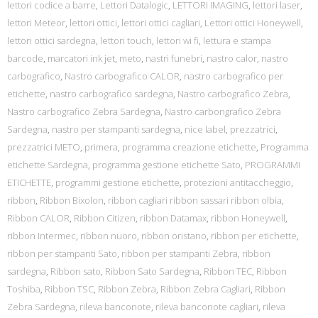
lettori codice a barre
,
Lettori Datalogic
,
LETTORI IMAGING
,
lettori laser
,
lettori Meteor
,
lettori ottici
,
lettori ottici cagliari
,
Lettori ottici Honeywell
,
lettori ottici sardegna
,
lettori touch
,
lettori wi fi
,
lettura e stampa
barcode
,
marcatori ink jet
,
meto
,
nastri funebri
,
nastro calor
,
nastro
carbografico
,
Nastro carbografico CALOR
,
nastro carbografico per
etichette
,
nastro carbografico sardegna
,
Nastro carbografico Zebra
,
Nastro carbografico Zebra Sardegna
,
Nastro carbongrafico Zebra
Sardegna
,
nastro per stampanti sardegna
,
nice label
,
prezzatrici
,
prezzatrici METO
,
primera
,
programma creazione etichette
,
Programma
etichette Sardegna
,
programma gestione etichette Sato
,
PROGRAMMI
ETICHETTE
,
programmi gestione etichette
,
protezioni antitaccheggio
,
ribbon
,
Ribbon Bixolon
,
ribbon cagliari ribbon sassari ribbon olbia
,
Ribbon CALOR
,
Ribbon Citizen
,
ribbon Datamax
,
ribbon Honeywell
,
ribbon Intermec
,
ribbon nuoro
,
ribbon oristano
,
ribbon per etichette
,
ribbon per stampanti Sato
,
ribbon per stampanti Zebra
,
ribbon
sardegna
,
Ribbon sato
,
Ribbon Sato Sardegna
,
Ribbon TEC
,
Ribbon
Toshiba
,
Ribbon TSC
,
Ribbon Zebra
,
Ribbon Zebra Cagliari
,
Ribbon
Zebra Sardegna
,
rileva banconote
,
rileva banconote cagliari
,
rileva