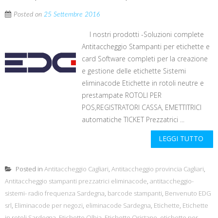
Posted on
25 Settembre 2016
I nostri prodotti -Soluzioni complete
Antitaccheggio Stampanti per etichette e
card Software completi per la creazione
e gestione delle etichette Sistemi
eliminacode Etichette in rotoli neutre e
prestampate ROTOLI PER
POS,REGISTRATORI CASSA, EMETTITRICI
automatiche TICKET Prezzatrici ...
LEGGI TUTTO
Posted in
Antitaccheggio Cagliari
,
Antitaccheggio provincia Cagliari
,
Antitaccheggio stampanti prezzatrici eliminacode
,
antitaccheggio-
sistemi- radio frequenza Sardegna
,
barcode stampanti
,
Benvenuto EDG
srl
,
Eliminacode per negozi
,
eliminacode Sardegna
,
Etichette
,
Etichette
in rotoli Sardegna
,
Etichette Olbia
,
Etichette Oristano
,
etichette per