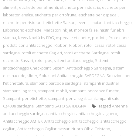
alimenti
,
etichette per alimenti
,
etichette per industria
,
etichette per
laboratori analisi
,
etichette per ortofrutta
,
etichette per ospedali
,
etichette per ristoranti
,
etichette Sassari
,
eventi
,
impianti antitaccheggio
,
Laboratorio etichette
,
Marcatori Ink Jet
,
monete false
,
nastri funebri
stampa
,
News-Novità by EDG
,
ospedale etichette
,
prodotti
,
Protezione
prodotti con antitaccheggio
,
Ribbon
,
Ribbon
,
rotoli cassa
,
rotoli cassa
sardegna
,
rotoli etichette Cagliari
,
rotoli etichette Sardegna
,
rotoli
etichette Sassari
,
rotoli pos
,
sistemi antitaccheggio
,
Sistemi
antitaccheggio Checkpoint
,
Sistemi Antitaccheggio Sardegna
,
sistemi
eliminacode
,
slider
,
Soluzioni Antitaccheggio SARDEGNA
,
Soluzioni per
l'etichettatura
,
stampanti barcode sardegna
,
stampanti industriali
,
stampanti logistica
,
stampanti mobili
,
stampanti onoranze funebri
,
Stampanti per etichette
,
stampanti per la logistica
,
stampanti sato
Cg408e sardegna
,
Stampanti SATO SARDEGNA
Tagged
Antenne
antitaccheggio sardegna
,
antitaccheggio
,
antitaccheggio alghero
,
Antitaccheggio AMTEK
,
Antitaccheggio anti taccheggio
,
antitaccheggio
cagliari
,
Antitaccheggio Cagliari sassari Nuoro Olbia Oristano
,