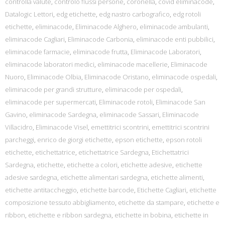
controlla valute
,
controlo flussi persone
,
coronella
,
covid eliminacode
,
Datalogic Lettori
,
edg etichette
,
edg nastro carbografico
,
edg rotoli
etichette
,
eliminacode
,
Eliminacode Alghero
,
eliminacode ambulanti
,
eliminacode Cagliari
,
Eliminacode Carbonia
,
eliminacode enti pubbilici
,
eliminacode farmacie
,
eliminacode frutta
,
Eliminacode Laboratori
,
eliminacode laboratori medici
,
eliminacode macellerie
,
Eliminacode
Nuoro
,
Eliminacode Olbia
,
Eliminacode Oristano
,
eliminacode ospedali
,
eliminacode per grandi strutture
,
eliminacode per ospedali
,
eliminacode per supermercati
,
Eliminacode rotoli
,
Eliminacode San
Gavino
,
eliminacode Sardegna
,
eliminacode Sassari
,
Eliminacode
Villacidro
,
Eliminacode Visel
,
emettitrici scontrini
,
emettitrici scontrini
parcheggi
,
enrico de giorgi etichette
,
epson etichette
,
epson rotoli
etichette
,
etichettatrice
,
etichettatrice Sardegna
,
Etichettatrici
Sardegna
,
etichette
,
etichette a colori
,
etichette adesive
,
etichette
adesive sardegna
,
etichette alimentari sardegna
,
etichette alimenti
,
etichette antitaccheggio
,
etichette barcode
,
Etichette Cagliari
,
etichette
composizione tessuto abbigliamento
,
etichette da stampare
,
etichette e
ribbon
,
etichette e ribbon sardegna
,
etichette in bobina
,
etichette in