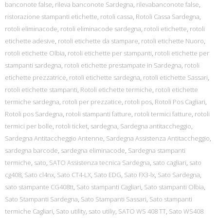
banconote false
,
rileva banconote Sardegna
,
rilevabanconote false
,
ristorazione stampanti etichette
,
rotoli cassa
,
Rotoli Cassa Sardegna
,
rotoli eliminacode
,
rotoli eliminacode sardegna
,
rotoli etichette
,
rotoli
etichette adesive
,
rotoli etichette da stampare
,
rotoli etichette Nuoro
,
rotoli etichette Olbia
,
rotoli etichette per stampanti
,
rotoli etichette per
stampanti sardegna
,
rotoli etichette prestampate in Sardegna
,
rotoli
etichette prezzatrice
,
rotoli etichette sardegna
,
rotoli etichette Sassari
,
rotoli etichette stampanti
,
Rotoli etichette termiche
,
rotoli etichette
termiche sardegna
,
rotoli per prezzatice
,
rotoli pos
,
Rotoli Pos Cagliari
,
Rotoli pos Sardegna
,
rotoli stampanti fatture
,
rotoli termici fatture
,
rotoli
termici per bolle
,
rotoli ticket
,
sardegna
,
Sardegna antitaccheggio
,
Sardegna Antitaccheggio Antenne
,
Sardegna Assistenza Antitaccheggio
,
sardegna barcode
,
sardegna eliminacode
,
Sardegna stampanti
termiche
,
sato
,
SATO Assistenza tecnica Sardegna
,
sato cagliari
,
sato
cg408
,
Sato cl4nx
,
Sato CT4-LX
,
Sato EDG
,
Sato FX3-lx
,
Sato Sardegna
,
sato stampante CG408tt
,
Sato stampanti Cagliari
,
Sato stampanti Olbia
,
Sato Stampanti Sardegna
,
Sato Stampanti Sassari
,
Sato stampanti
termiche Cagliari
,
Sato utility
,
sato utiliy
,
SATO WS 408 TT
,
Sato WS408