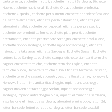
carta termica
,
etichette in rotoli
,
etichette in rotoli Sardegna
,
Etichette
Nuoro
,
etichette nutrizionali
,
Etichette Olbia
,
etichette ortofrutta
,
etichette Ospedali
,
etichette per alimenti
,
etichette per l'identificazione
nel settore alimentare
,
etichette per la ristorazione
,
etichette per
laboratori analisi
,
etichette per ospedali
,
etichette per prezzatrici
,
etichette per prodotti da forno
,
etichette piatti pronti
,
etichette
prestampate
,
etichette prestampate sardegna
,
etichette produzione
,
etichette ribbon sardegna
,
etichette rigide antitaccheggio
,
etichette
ristorazione take away
,
etichette Sardegna
,
Etichette Sassari
,
Etichette
settore ittico Sardegna
,
etichette stampa
,
etichette stampanti termiche
cagliari
,
etichette termiche
,
etichette termiche Cagliari
,
etichette
termiche nuoro
,
Etichette termiche Olbia
,
Etichette termiche Oristano
,
etichette termiche sassari
,
eticnastri
,
gestione flussi utenze
,
honeywell
,
Honeywell lettori
,
impianti antitaccheggio
,
impianti antitaccheggio
cagliari
,
impianti antitaccheggio sanluri
,
impianti antitaccheggio
sardegna
,
impianti antitacheggio olbia
,
impianti eliminacode sardegna
,
installazione eliminacode sardegna
,
laboratori eliminacode
,
lettori 2d
,
lettori barcode
,
lettori barcode sardegna
,
lettori barcode tascabili
,