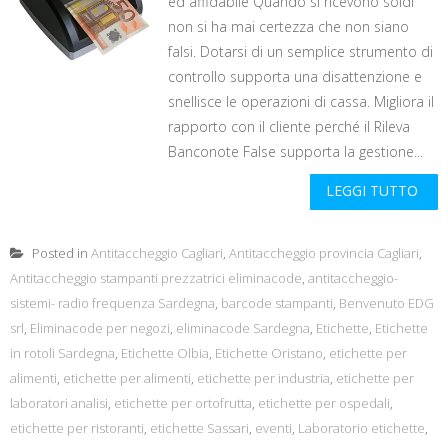
ed affidabile Quando si ricevono soldi
non si ha mai certezza che non siano
falsi. Dotarsi di un semplice strumento di
controllo supporta una disattenzione e
snellisce le operazioni di cassa. Migliora il
rapporto con il cliente perché il Rileva
Banconote False supporta la gestione...
LEGGI TUTTO
Posted in
Antitaccheggio Cagliari
,
Antitaccheggio provincia Cagliari
,
Antitaccheggio stampanti prezzatrici eliminacode
,
antitaccheggio-
sistemi- radio frequenza Sardegna
,
barcode stampanti
,
Benvenuto EDG
srl
,
Eliminacode per negozi
,
eliminacode Sardegna
,
Etichette
,
Etichette
in rotoli Sardegna
,
Etichette Olbia
,
Etichette Oristano
,
etichette per
alimenti
,
etichette per alimenti
,
etichette per industria
,
etichette per
laboratori analisi
,
etichette per ortofrutta
,
etichette per ospedali
,
etichette per ristoranti
,
etichette Sassari
,
eventi
,
Laboratorio etichette
,